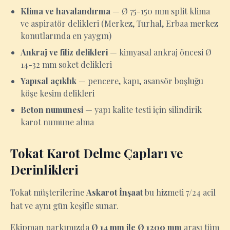
Klima ve havalandırma
— Ø 75-150 mm split klima
ve aspiratör delikleri (Merkez, Turhal, Erbaa merkez
konutlarında en yaygın)
Ankraj ve filiz delikleri
— kimyasal ankraj öncesi Ø
14-32 mm soket delikleri
Yapısal açıklık
— pencere, kapı, asansör boşluğu
köşe kesim delikleri
Beton numunesi
— yapı kalite testi için silindirik
karot numune alma
Tokat Karot Delme Çapları ve
Derinlikleri
Tokat müşterilerine
Askarot İnşaat
bu hizmeti 7/24 acil
hat ve aynı gün keşifle sunar.
Ekipman parkımızda
Ø 14 mm ile Ø 1200 mm
arası tüm