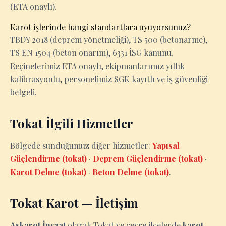
(ETA onaylı).
Karot işlerinde hangi standartlara uyuyorsunuz?
TBDY 2018 (deprem yönetmeliği), TS 500 (betonarme),
TS EN 1504 (beton onarım), 6331 İSG kanunu.
Reçinelerimiz ETA onaylı, ekipmanlarımız yıllık
kalibrasyonlu, personelimiz SGK kayıtlı ve iş güvenliği
belgeli.
Tokat İlgili Hizmetler
Bölgede sunduğumuz diğer hizmetler:
Yapısal
Güçlendirme (tokat)
·
Deprem Güçlendirme (tokat)
·
Karot Delme (tokat)
·
Beton Delme (tokat)
.
Tokat Karot — İletişim
Askarot İnşaat
olarak Tokat ve çevre ilçelerde
karot