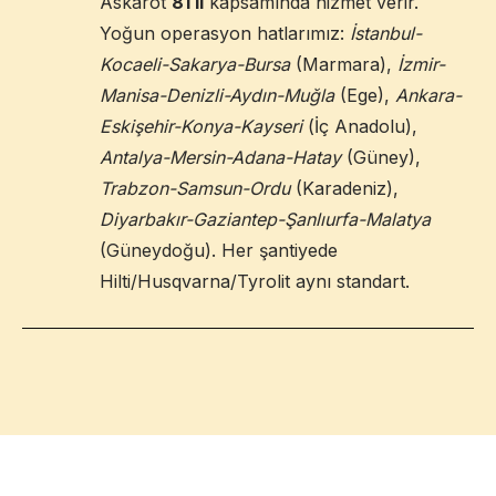
Askarot
81 il
kapsamında hizmet verir.
Yoğun operasyon hatlarımız:
İstanbul-
Kocaeli-Sakarya-Bursa
(Marmara),
İzmir-
Manisa-Denizli-Aydın-Muğla
(Ege),
Ankara-
Eskişehir-Konya-Kayseri
(İç Anadolu),
Antalya-Mersin-Adana-Hatay
(Güney),
Trabzon-Samsun-Ordu
(Karadeniz),
Diyarbakır-Gaziantep-Şanlıurfa-Malatya
(Güneydoğu). Her şantiyede
Hilti/Husqvarna/Tyrolit aynı standart.