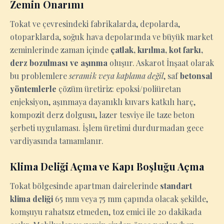
Zemin Onarımı
Tokat ve çevresindeki fabrikalarda, depolarda,
otoparklarda, soğuk hava depolarında ve büyük market
zeminlerinde zaman içinde
çatlak, kırılma, kot farkı,
derz bozulması ve aşınma
oluşur. Askarot İnşaat olarak
bu problemlere
seramik veya kaplama değil
, saf
betonsal
yöntemlerle
çözüm üretiriz: epoksi/poliüretan
enjeksiyon, aşınmaya dayanıklı kuvars katkılı harç,
kompozit derz dolgusu, lazer tesviye ile taze beton
şerbeti uygulaması. İşlem üretimi durdurmadan gece
vardiyasında tamamlanır.
Klima Deliği Açma ve Kapı Boşluğu Açma
Tokat bölgesinde apartman dairelerinde
standart
klima deliği
65 mm veya 75 mm çapında olacak şekilde,
komşuyu rahatsız etmeden, toz emici ile 20 dakikada