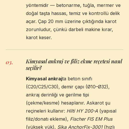
yöntemidir — betonarme, tuğla, mermer ve
doğal taşta hassas, temiz ve kontrollü delik
açar. Çap 20 mm üzerine çıktığında karot
zorunludur, çünkü darbeli makine kırar,
karot keser.
Kimyasal ankraj ve filiz ekme reçetesi nasıl
03
.
seçilir?
Kimyasal ankraj
ta beton sınıfı
(C20/C25/C30), demir çapı (Ø10–Ø32),
ankraj derinliği ve gerilme tipi
(çekme/kesme) hesaplanır. Askarot şu
reçineleri kullanır:
Hilti HY 200-A
(yapısal
filiz/donatı ekleme),
Fischer FIS EM Plus
(yüksek yük),
Sika AnchorFix-3001
(hızlı