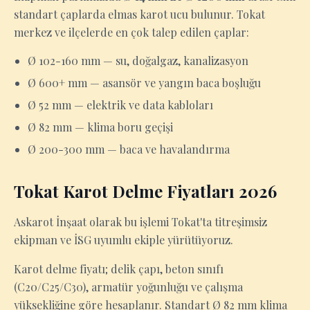
standart çaplarda elmas karot ucu bulunur. Tokat
merkez ve ilçelerde en çok talep edilen çaplar:
Ø 102-160 mm — su, doğalgaz, kanalizasyon
Ø 600+ mm — asansör ve yangın baca boşluğu
Ø 52 mm — elektrik ve data kabloları
Ø 82 mm — klima boru geçişi
Ø 200-300 mm — baca ve havalandırma
Tokat Karot Delme Fiyatları 2026
Askarot İnşaat olarak bu işlemi Tokat'ta titreşimsiz
ekipman ve İSG uyumlu ekiple yürütüyoruz.
Karot delme fiyatı; delik çapı, beton sınıfı
(C20/C25/C30), armatür yoğunluğu ve çalışma
yüksekliğine göre hesaplanır. Standart Ø 82 mm klima