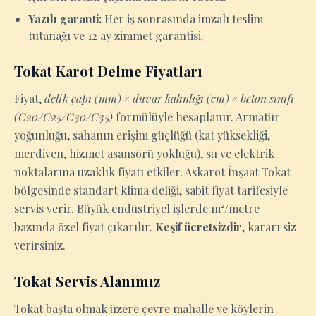
Yazılı garanti:
Her iş sonrasında imzalı teslim
tutanağı ve 12 ay zimmet garantisi.
Tokat Karot Delme Fiyatları
Fiyat,
delik çapı (mm) × duvar kalınlığı (cm) × beton sınıfı
(C20/C25/C30/C35)
formülüyle hesaplanır. Armatür
yoğunluğu, sahanın erişim güçlüğü (kat yüksekliği,
merdiven, hizmet asansörü yokluğu), su ve elektrik
noktalarına uzaklık fiyatı etkiler. Askarot İnşaat Tokat
bölgesinde standart klima deliği, sabit fiyat tarifesiyle
servis verir. Büyük endüstriyel işlerde m²/metre
bazında özel fiyat çıkarılır.
Keşif ücretsizdir
, kararı siz
verirsiniz.
Tokat Servis Alanımız
Tokat başta olmak üzere çevre mahalle ve köylerin