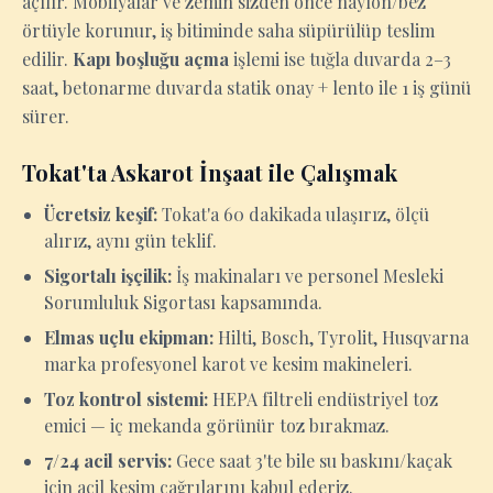
açılır. Mobilyalar ve zemin sizden önce naylon/bez
örtüyle korunur, iş bitiminde saha süpürülüp teslim
edilir.
Kapı boşluğu açma
işlemi ise tuğla duvarda 2–3
saat, betonarme duvarda statik onay + lento ile 1 iş günü
sürer.
Tokat'ta Askarot İnşaat ile Çalışmak
Ücretsiz keşif:
Tokat'a 60 dakikada ulaşırız, ölçü
alırız, aynı gün teklif.
Sigortalı işçilik:
İş makinaları ve personel Mesleki
Sorumluluk Sigortası kapsamında.
Elmas uçlu ekipman:
Hilti, Bosch, Tyrolit, Husqvarna
marka profesyonel karot ve kesim makineleri.
Toz kontrol sistemi:
HEPA filtreli endüstriyel toz
emici — iç mekanda görünür toz bırakmaz.
7/24 acil servis:
Gece saat 3'te bile su baskını/kaçak
için acil kesim çağrılarını kabul ederiz.