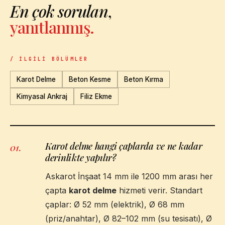
En çok sorulan
,
yanıtlanmış.
/ İLGILI BÖLÜMLER
Karot Delme
Beton Kesme
Beton Kırma
Kimyasal Ankraj
Filiz Ekme
Karot delme hangi çaplarda ve ne kadar
01
.
derinlikte yapılır?
Askarot İnşaat 14 mm ile 1200 mm arası her
çapta
karot delme
hizmeti verir. Standart
çaplar: Ø 52 mm (elektrik), Ø 68 mm
(priz/anahtar), Ø 82–102 mm (su tesisatı), Ø