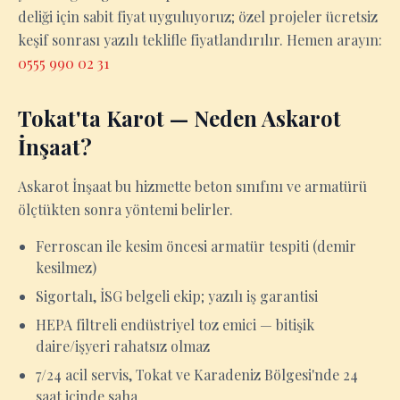
deliği için sabit fiyat uyguluyoruz; özel projeler ücretsiz
keşif sonrası yazılı teklifle fiyatlandırılır. Hemen arayın:
0555 990 02 31
Tokat'ta Karot — Neden Askarot
İnşaat?
Askarot İnşaat bu hizmette beton sınıfını ve armatürü
ölçtükten sonra yöntemi belirler.
Ferroscan ile kesim öncesi armatür tespiti (demir
kesilmez)
Sigortalı, İSG belgeli ekip; yazılı iş garantisi
HEPA filtreli endüstriyel toz emici — bitişik
daire/işyeri rahatsız olmaz
7/24 acil servis, Tokat ve Karadeniz Bölgesi'nde 24
saat içinde saha