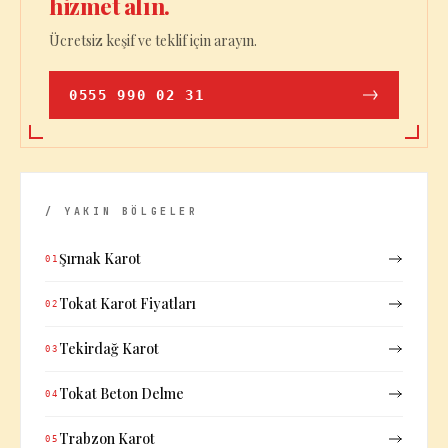
hizmet alın.
Ücretsiz keşif ve teklif için arayın.
0555 990 02 31
/ YAKIN BÖLGELER
Şırnak Karot
01
Tokat Karot Fiyatları
02
Tekirdağ Karot
03
Tokat Beton Delme
04
Trabzon Karot
05