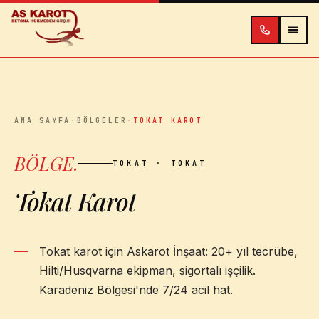
İçeriğe atla
ANA SAYFA
·
BÖLGELER
·
TOKAT KAROT
BÖLGE
.
TOKAT
· TOKAT
Tokat Karot
Tokat karot için Askarot İnşaat: 20+ yıl tecrübe,
Hilti/Husqvarna ekipman, sigortalı işçilik.
Karadeniz Bölgesi'nde 7/24 acil hat.