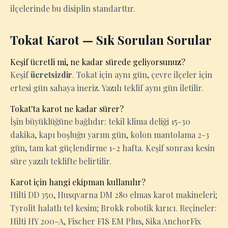
ilçelerinde bu disiplin standarttır.
Tokat Karot — Sık Sorulan Sorular
Keşif ücretli mi, ne kadar sürede geliyorsunuz?
Keşif
ücretsizdir
. Tokat için aynı gün, çevre ilçeler için
ertesi gün sahaya ineriz. Yazılı teklif aynı gün iletilir.
Tokat'ta karot ne kadar sürer?
İşin büyüklüğüne bağlıdır: tekil klima deliği 15-30
dakika, kapı boşluğu yarım gün, kolon mantolama 2-3
gün, tam kat güçlendirme 1-2 hafta. Keşif sonrası kesin
süre yazılı teklifte belirtilir.
Karot için hangi ekipman kullanılır?
Hilti DD 350, Husqvarna DM 280 elmas karot makineleri;
Tyrolit halatlı tel kesim; Brokk robotik kırıcı. Reçineler:
Hilti HY 200-A, Fischer FIS EM Plus, Sika AnchorFix