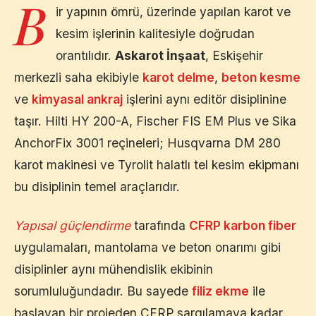
B
ir yapının ömrü, üzerinde yapılan karot ve
kesim işlerinin kalitesiyle doğrudan
orantılıdır.
Askarot İnşaat
,
Eskişehir
merkezli saha ekibiyle
karot delme
,
beton kesme
ve
kimyasal ankraj
işlerini aynı editör disiplinine
taşır. Hilti HY 200-A, Fischer FIS EM Plus ve Sika
AnchorFix 3001 reçineleri; Husqvarna DM 280
karot makinesi ve Tyrolit halatlı tel kesim ekipmanı
bu disiplinin temel araçlarıdır.
Yapısal güçlendirme
tarafında
CFRP karbon fiber
uygulamaları, mantolama ve beton onarımı gibi
disiplinler aynı mühendislik ekibinin
sorumluluğundadır. Bu sayede
filiz ekme
ile
başlayan bir projeden CFRP sargılamaya kadar