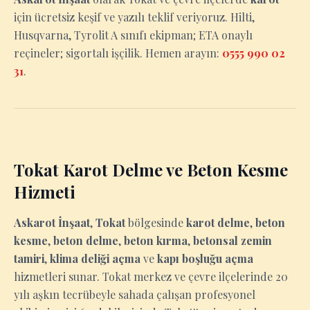
için ücretsiz keşif ve yazılı teklif veriyoruz. Hilti,
Husqvarna, Tyrolit A sınıfı ekipman; ETA onaylı
reçineler; sigortalı işçilik. Hemen arayın:
0555 990 02
31
.
Tokat Karot Delme ve Beton Kesme
Hizmeti
Askarot İnşaat
,
Tokat
bölgesinde
karot delme
,
beton
kesme
,
beton delme
,
beton kırma
,
betonsal zemin
tamiri
,
klima deliği açma
ve
kapı boşluğu açma
hizmetleri sunar. Tokat merkez ve çevre ilçelerinde 20
yılı aşkın tecrübeyle sahada çalışan profesyonel