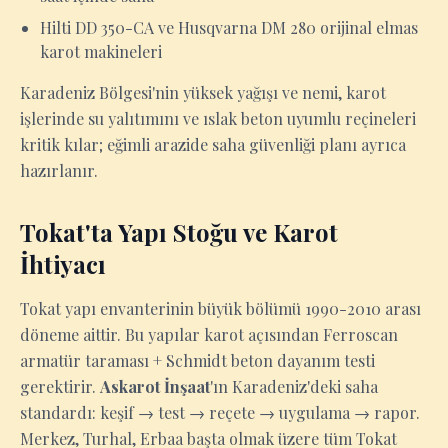
Hilti DD 350-CA ve Husqvarna DM 280 orijinal elmas
karot makineleri
Karadeniz Bölgesi'nin yüksek yağışı ve nemi, karot
işlerinde su yalıtımını ve ıslak beton uyumlu reçineleri
kritik kılar; eğimli arazide saha güvenliği planı ayrıca
hazırlanır.
Tokat'ta Yapı Stoğu ve Karot
İhtiyacı
Tokat yapı envanterinin büyük bölümü 1990-2010 arası
döneme aittir. Bu yapılar karot açısından Ferroscan
armatür taraması + Schmidt beton dayanım testi
gerektirir.
Askarot İnşaat
'ın Karadeniz'deki saha
standardı: keşif → test → reçete → uygulama → rapor.
Merkez, Turhal, Erbaa başta olmak üzere tüm Tokat