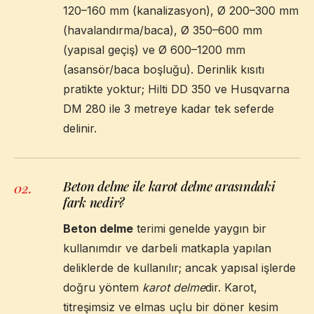
120–160 mm (kanalizasyon), Ø 200–300 mm
(havalandırma/baca), Ø 350–600 mm
(yapısal geçiş) ve Ø 600–1200 mm
(asansör/baca boşluğu). Derinlik kısıtı
pratikte yoktur; Hilti DD 350 ve Husqvarna
DM 280 ile 3 metreye kadar tek seferde
delinir.
Beton delme ile karot delme arasındaki
02
.
fark nedir?
Beton delme
terimi genelde yaygın bir
kullanımdır ve darbeli matkapla yapılan
deliklerde de kullanılır; ancak yapısal işlerde
doğru yöntem
karot delme
dir. Karot,
titreşimsiz ve elmas uçlu bir döner kesim