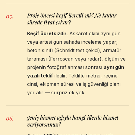
Proje öncesi keşif ücretli mi? Ne kadar
05
.
sürede fiyat çıkar?
Keşif ücretsizdir
. Askarot ekibi aynı gün
veya ertesi gün sahada inceleme yapar;
beton sınıfı (Schmidt test çekici), armatür
taraması (Ferroscan veya radar), ölçüm ve
projenin fotoğraflanması sonrası
aynı gün
yazılı teklif
iletilir. Teklifte metraj, reçine
cinsi, ekipman süresi ve iş güvenliği planı
yer alır — sürpriz ek yok.
geniş hizmet ağıyla hangi illerde hizmet
06
.
veriyorsunuz?