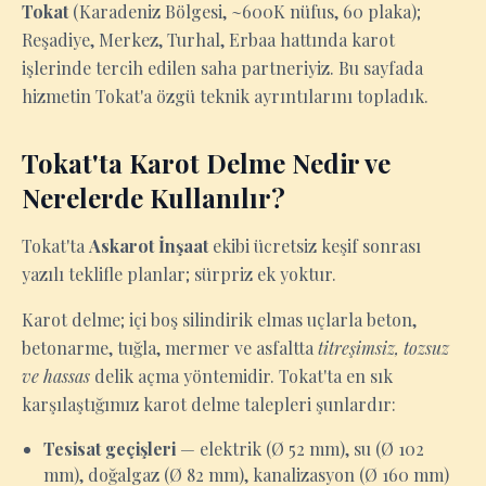
Tokat
(Karadeniz Bölgesi, ~600K nüfus, 60 plaka);
Reşadiye, Merkez, Turhal, Erbaa hattında karot
işlerinde tercih edilen saha partneriyiz. Bu sayfada
hizmetin Tokat'a özgü teknik ayrıntılarını topladık.
Tokat'ta Karot Delme Nedir ve
Nerelerde Kullanılır?
Tokat'ta
Askarot İnşaat
ekibi ücretsiz keşif sonrası
yazılı teklifle planlar; sürpriz ek yoktur.
Karot delme; içi boş silindirik elmas uçlarla beton,
betonarme, tuğla, mermer ve asfaltta
titreşimsiz, tozsuz
ve hassas
delik açma yöntemidir. Tokat'ta en sık
karşılaştığımız karot delme talepleri şunlardır:
Tesisat geçişleri
— elektrik (Ø 52 mm), su (Ø 102
mm), doğalgaz (Ø 82 mm), kanalizasyon (Ø 160 mm)