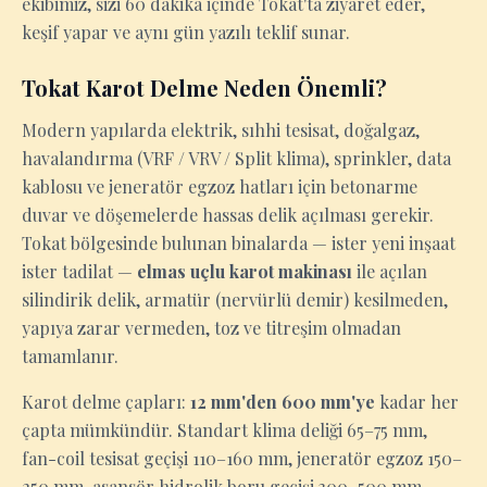
ekibimiz, sizi 60 dakika içinde Tokat'ta ziyaret eder,
keşif yapar ve aynı gün yazılı teklif sunar.
Tokat Karot Delme Neden Önemli?
Modern yapılarda elektrik, sıhhi tesisat, doğalgaz,
havalandırma (VRF / VRV / Split klima), sprinkler, data
kablosu ve jeneratör egzoz hatları için betonarme
duvar ve döşemelerde hassas delik açılması gerekir.
Tokat bölgesinde bulunan binalarda — ister yeni inşaat
ister tadilat —
elmas uçlu karot makinası
ile açılan
silindirik delik, armatür (nervürlü demir) kesilmeden,
yapıya zarar vermeden, toz ve titreşim olmadan
tamamlanır.
Karot delme çapları:
12 mm'den 600 mm'ye
kadar her
çapta mümkündür. Standart klima deliği 65–75 mm,
fan-coil tesisat geçişi 110–160 mm, jeneratör egzoz 150–
250 mm, asansör hidrolik boru geçişi 300–500 mm