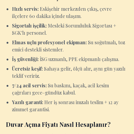
Hızlı servis:
Eskişehir merkezden çıkış, çevre
ilçelere 60 dakika içinde ulaşım.
Sigortalı işçilik:
Mesleki Sorumluluk Sigortası +
SGK'lı personel.
Elmas uçlu profesyonel ekipman:
Su soğutmalı, toz
emici destekli sistemler.
İş güvenliği:
İSG uzmanlı, PPE ekipmanlı çalışma.
Ücretsiz keşif:
Sahaya gelir, ölçü alır, aynı gün yazılı
teklif veririz.
7/24 acil servis:
Su baskını, kaçak, acil kesim
çağrıları gece–gündüz kabul.
Yazılı garanti:
Her iş sonrası imzalı teslim + 12 ay
zimmet garantisi.
Duvar Açma Fiyatı Nasıl Hesaplanır?