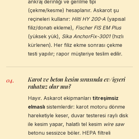
ankraj derinliği ve gerilme tipi
(çekme/kesme) hesaplanır. Askarot şu
reçineleri kullanır:
Hilti HY 200-A
(yapısal
filiz/donatı ekleme),
Fischer FIS EM Plus
(yüksek yük),
Sika AnchorFix-3001
(hızlı
kürlenen). Her filiz ekme sonrası çekme
testi yapılır; rapor müşteriye teslim edilir.
Karot ve beton kesim sırasında ev/işyeri
04
.
rahatsız olur mu?
Hayır. Askarot ekipmanları
titreşimsiz
elmaslı
sistemlerdir: karot motoru dönme
hareketiyle keser, duvar testeresi raylı disk
ile kesim yapar, halatlı tel kesim
wire saw
betonu sessizce böler. HEPA filtreli