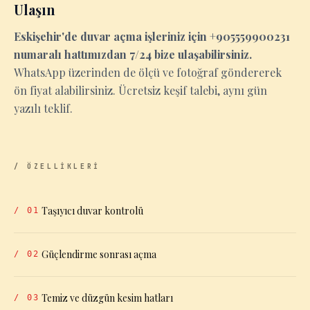
Ulaşın
Eskişehir'de duvar açma işleriniz için +905559900231
numaralı hattımızdan 7/24 bize ulaşabilirsiniz.
WhatsApp üzerinden de ölçü ve fotoğraf göndererek
ön fiyat alabilirsiniz. Ücretsiz keşif talebi, aynı gün
yazılı teklif.
/ ÖZELLİKLERİ
Taşıyıcı duvar kontrolü
/
01
Güçlendirme sonrası açma
/
02
Temiz ve düzgün kesim hatları
/
03