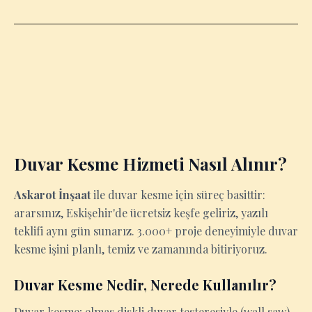
Duvar Kesme Hizmeti Nasıl Alınır?
Askarot İnşaat
ile duvar kesme için süreç basittir:
ararsınız, Eskişehir'de ücretsiz keşfe geliriz, yazılı
teklifi aynı gün sunarız. 3.000+ proje deneyimiyle duvar
kesme işini planlı, temiz ve zamanında bitiriyoruz.
Duvar Kesme Nedir, Nerede Kullanılır?
Duvar kesme; elmas diskli duvar testeresiyle (wall saw)