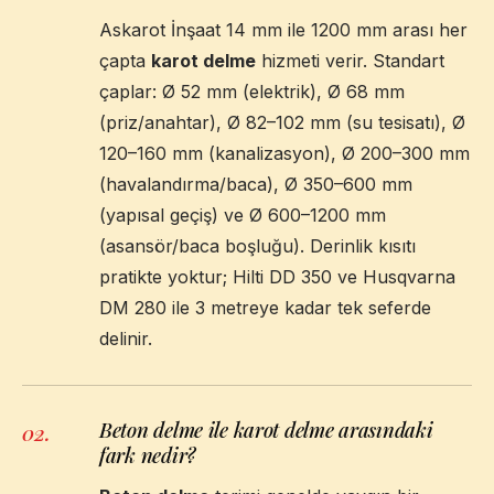
Askarot İnşaat 14 mm ile 1200 mm arası her
çapta
karot delme
hizmeti verir. Standart
çaplar: Ø 52 mm (elektrik), Ø 68 mm
(priz/anahtar), Ø 82–102 mm (su tesisatı), Ø
120–160 mm (kanalizasyon), Ø 200–300 mm
(havalandırma/baca), Ø 350–600 mm
(yapısal geçiş) ve Ø 600–1200 mm
(asansör/baca boşluğu). Derinlik kısıtı
pratikte yoktur; Hilti DD 350 ve Husqvarna
DM 280 ile 3 metreye kadar tek seferde
delinir.
Beton delme ile karot delme arasındaki
02
.
fark nedir?