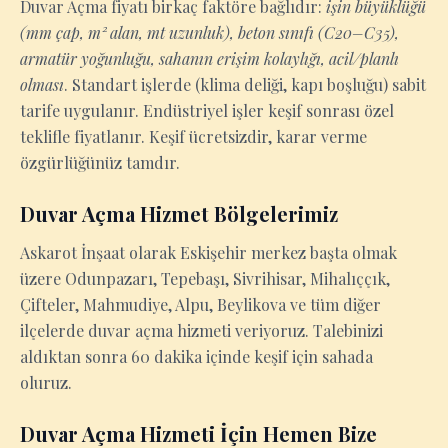
Duvar Açma fiyatı birkaç faktöre bağlıdır:
işin büyüklüğü
(mm çap, m² alan, mt uzunluk), beton sınıfı (C20–C35),
armatür yoğunluğu, sahanın erişim kolaylığı, acil/planlı
olması
. Standart işlerde (klima deliği, kapı boşluğu) sabit
tarife uygulanır. Endüstriyel işler keşif sonrası özel
teklifle fiyatlanır. Keşif ücretsizdir, karar verme
özgürlüğünüz tamdır.
Duvar Açma Hizmet Bölgelerimiz
Askarot İnşaat olarak Eskişehir merkez başta olmak
üzere Odunpazarı, Tepebaşı, Sivrihisar, Mihalıççık,
Çifteler, Mahmudiye, Alpu, Beylikova ve tüm diğer
ilçelerde duvar açma hizmeti veriyoruz. Talebinizi
aldıktan sonra 60 dakika içinde keşif için sahada
oluruz.
Duvar Açma Hizmeti İçin Hemen Bize