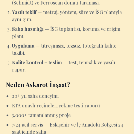
(Schmidt) ve Ferroscan donatı taraması.
Yazılı teklif
— metraj, yöntem, süre ve İSG planıyla
aynı gün.
Saha hazırlığı
— İSG toplantısı, koruma ve erişim
planı.
Uygulama
— titreşimsiz, tozsuz, fotoğraflı kalite
takibi.
Kalite kontrol + teslim
— test, temizlik ve yazılı
rapor.
Neden Askarot İnşaat?
20+ yıl saha deneyimi
ETA onaylı reçineler, çekme testi raporu
3.000+ tamamlanmış proje
7/24 acil servis — Eskişehir ve İç Anadolu Bölgesi 24
saat içinde saha