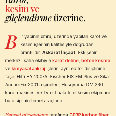
kesim ve
güçlendirme
üzerine.
B
ir yapının ömrü, üzerinde yapılan karot ve
kesim işlerinin kalitesiyle doğrudan
orantılıdır.
Askarot İnşaat
,
Eskişehir
merkezli saha ekibiyle
karot delme
,
beton kesme
ve
kimyasal ankraj
işlerini aynı editör disiplinine
taşır. Hilti HY 200-A, Fischer FIS EM Plus ve Sika
AnchorFix 3001 reçineleri; Husqvarna DM 280
karot makinesi ve Tyrolit halatlı tel kesim ekipmanı
bu disiplinin temel araçlarıdır.
Yapısal güçlendirme
tarafında
CFRP karbon fiber