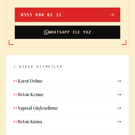
0555 990 02 31
WHATSAPP ILE YAZ
/ DİĞER HİZMETLER
Karot Delme
01
Beton Kesme
02
Yapısal Güçlendirme
03
Beton Kırma
04