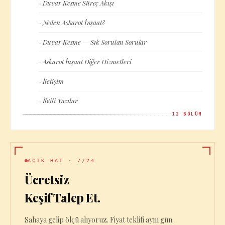
Duvar Kesme Süreç Akışı
·
Neden Askarot İnşaat?
·
Duvar Kesme — Sık Sorulan Sorular
·
Askarot İnşaat Diğer Hizmetleri
·
İletişim
·
İlgili Yazılar
·
12
BÖLÜM
Başlıca Hizmet Bölgelerimiz
·
AÇIK HAT · 7/24
Ücretsiz
Keşif Talep Et.
Sahaya gelip ölçü alıyoruz. Fiyat teklifi aynı gün.