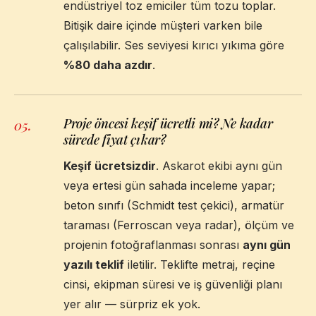
endüstriyel toz emiciler tüm tozu toplar.
Bitişik daire içinde müşteri varken bile
çalışılabilir. Ses seviyesi kırıcı yıkıma göre
%80 daha azdır
.
Proje öncesi keşif ücretli mi? Ne kadar
05
.
sürede fiyat çıkar?
Keşif ücretsizdir
. Askarot ekibi aynı gün
veya ertesi gün sahada inceleme yapar;
beton sınıfı (Schmidt test çekici), armatür
taraması (Ferroscan veya radar), ölçüm ve
projenin fotoğraflanması sonrası
aynı gün
yazılı teklif
iletilir. Teklifte metraj, reçine
cinsi, ekipman süresi ve iş güvenliği planı
yer alır — sürpriz ek yok.