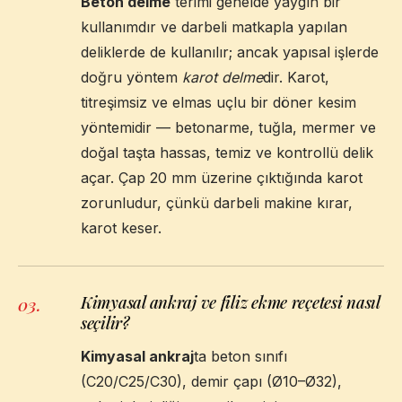
Beton delme
terimi genelde yaygın bir
kullanımdır ve darbeli matkapla yapılan
deliklerde de kullanılır; ancak yapısal işlerde
doğru yöntem
karot delme
dir. Karot,
titreşimsiz ve elmas uçlu bir döner kesim
yöntemidir — betonarme, tuğla, mermer ve
doğal taşta hassas, temiz ve kontrollü delik
açar. Çap 20 mm üzerine çıktığında karot
zorunludur, çünkü darbeli makine kırar,
karot keser.
Kimyasal ankraj ve filiz ekme reçetesi nasıl
03
.
seçilir?
Kimyasal ankraj
ta beton sınıfı
(C20/C25/C30), demir çapı (Ø10–Ø32),