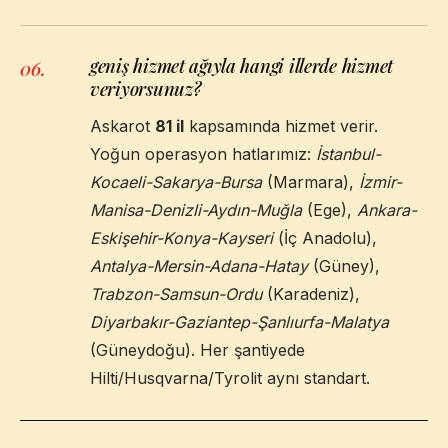
geniş hizmet ağıyla hangi illerde hizmet
06
.
veriyorsunuz?
Askarot
81 il
kapsamında hizmet verir.
Yoğun operasyon hatlarımız:
İstanbul-
Kocaeli-Sakarya-Bursa
(Marmara),
İzmir-
Manisa-Denizli-Aydın-Muğla
(Ege),
Ankara-
Eskişehir-Konya-Kayseri
(İç Anadolu),
Antalya-Mersin-Adana-Hatay
(Güney),
Trabzon-Samsun-Ordu
(Karadeniz),
Diyarbakır-Gaziantep-Şanlıurfa-Malatya
(Güneydoğu). Her şantiyede
Hilti/Husqvarna/Tyrolit aynı standart.