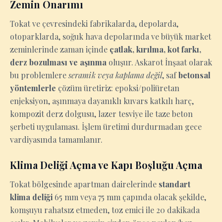
Zemin Onarımı
Tokat ve çevresindeki fabrikalarda, depolarda,
otoparklarda, soğuk hava depolarında ve büyük market
zeminlerinde zaman içinde
çatlak, kırılma, kot farkı,
derz bozulması ve aşınma
oluşur. Askarot İnşaat olarak
bu problemlere
seramik veya kaplama değil
, saf
betonsal
yöntemlerle
çözüm üretiriz: epoksi/poliüretan
enjeksiyon, aşınmaya dayanıklı kuvars katkılı harç,
kompozit derz dolgusu, lazer tesviye ile taze beton
şerbeti uygulaması. İşlem üretimi durdurmadan gece
vardiyasında tamamlanır.
Klima Deliği Açma ve Kapı Boşluğu Açma
Tokat bölgesinde apartman dairelerinde
standart
klima deliği
65 mm veya 75 mm çapında olacak şekilde,
komşuyu rahatsız etmeden, toz emici ile 20 dakikada