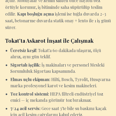
açılır. Mobilyalar ve zemin sizden önce naylon/bez
örtüyle korunur, iş bitiminde saha süpürülüp teslim
edilir.
Kapı boşluğu açma
işlemi ise tuğla duvarda 2–3
saat, betonarme duvarda statik onay + lento ile 1 iş günü
sürer.
Tokat'ta Askarot İnşaat ile Çalışmak
Ücretsiz keşif:
Tokat'a 60 dakikada ulaşırız, ölçü
alırız, aynı gün teklif.
Sigortalı işçilik:
İş makinaları ve personel Mesleki
Sorumluluk Sigortası kapsamında.
Elmas uçlu ekipman:
Hilti, Bosch, Tyrolit, Husqvarna
marka profesyonel karot ve kesim makineleri.
Toz kontrol sistemi:
HEPA filtreli endüstriyel toz
emici — iç mekanda görünür toz bırakmaz.
7/24 acil servis:
Gece saat 3'te bile su baskını/kaçak
için acil kesim çağrılarını kabul ederiz.