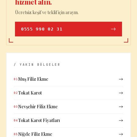
hizmet alın.
Ücretsiz keşif ve teklif için arayın.
0555 990 02 31
/ YAKIN BÖLGELER
Muş Filiz Ekme
01
Tokat Karot
02
Nevşehir Filiz Ekme
03
Tokat Karot Fiyatları
04
Niğde Filiz Ekme
05