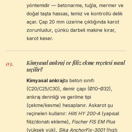
yöntemidir — betonarme, tuğla, mermer ve
doğal taşta hassas, temiz ve kontrollü delik
açar. Çap 20 mm üzerine çıktığında karot
zorunludur, çünkü darbeli makine kırar,
karot keser.
Kimyasal ankraj ve filiz ekme reçetesi nasıl
03
.
seçilir?
Kimyasal ankraj
ta beton sınıfı
(C20/C25/C30), demir çapı (Ø10–Ø32),
ankraj derinliği ve gerilme tipi
(çekme/kesme) hesaplanır. Askarot şu
reçineleri kullanır:
Hilti HY 200-A
(yapısal
filiz/donatı ekleme),
Fischer FIS EM Plus
(yüksek yük),
Sika AnchorFix-3001
(hızlı