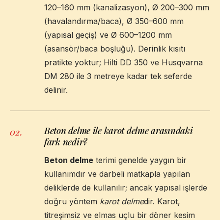
120–160 mm (kanalizasyon), Ø 200–300 mm
(havalandırma/baca), Ø 350–600 mm
(yapısal geçiş) ve Ø 600–1200 mm
(asansör/baca boşluğu). Derinlik kısıtı
pratikte yoktur; Hilti DD 350 ve Husqvarna
DM 280 ile 3 metreye kadar tek seferde
delinir.
Beton delme ile karot delme arasındaki
02
.
fark nedir?
Beton delme
terimi genelde yaygın bir
kullanımdır ve darbeli matkapla yapılan
deliklerde de kullanılır; ancak yapısal işlerde
doğru yöntem
karot delme
dir. Karot,
titreşimsiz ve elmas uçlu bir döner kesim