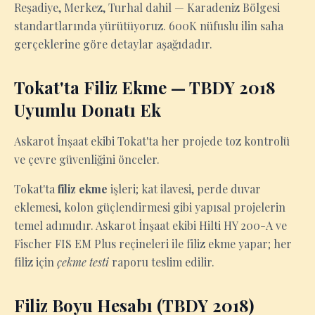
Reşadiye, Merkez, Turhal dahil — Karadeniz Bölgesi
standartlarında yürütüyoruz. 600K nüfuslu ilin saha
gerçeklerine göre detaylar aşağıdadır.
Tokat'ta Filiz Ekme — TBDY 2018
Uyumlu Donatı Ek
Askarot İnşaat ekibi Tokat'ta her projede toz kontrolü
ve çevre güvenliğini önceler.
Tokat'ta
filiz ekme
işleri; kat ilavesi, perde duvar
eklemesi, kolon güçlendirmesi gibi yapısal projelerin
temel adımıdır. Askarot İnşaat ekibi Hilti HY 200-A ve
Fischer FIS EM Plus reçineleri ile filiz ekme yapar; her
filiz için
çekme testi
raporu teslim edilir.
Filiz Boyu Hesabı (TBDY 2018)