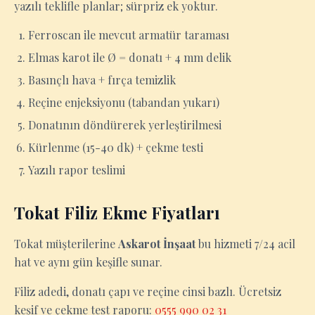
yazılı teklifle planlar; sürpriz ek yoktur.
Ferroscan ile mevcut armatür taraması
Elmas karot ile Ø = donatı + 4 mm delik
Basınçlı hava + fırça temizlik
Reçine enjeksiyonu (tabandan yukarı)
Donatının döndürerek yerleştirilmesi
Kürlenme (15-40 dk) + çekme testi
Yazılı rapor teslimi
Tokat Filiz Ekme Fiyatları
Tokat müşterilerine
Askarot İnşaat
bu hizmeti 7/24 acil
hat ve aynı gün keşifle sunar.
Filiz adedi, donatı çapı ve reçine cinsi bazlı. Ücretsiz
keşif ve çekme test raporu:
0555 990 02 31