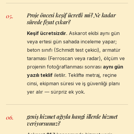
Proje öncesi keşif ücretli mi? Ne kadar
05
.
sürede fiyat çıkar?
Keşif ücretsizdir
. Askarot ekibi aynı gün
veya ertesi gün sahada inceleme yapar;
beton sınıfı (Schmidt test çekici), armatür
taraması (Ferroscan veya radar), ölçüm ve
projenin fotoğraflanması sonrası
aynı gün
yazılı teklif
iletilir. Teklifte metraj, reçine
cinsi, ekipman süresi ve iş güvenliği planı
yer alır — sürpriz ek yok.
geniş hizmet ağıyla hangi illerde hizmet
06
.
veriyorsunuz?