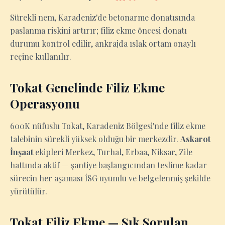
Sürekli nem, Karadeniz'de betonarme donatısında
paslanma riskini artırır; filiz ekme öncesi donatı
durumu kontrol edilir, ankrajda ıslak ortam onaylı
reçine kullanılır.
Tokat Genelinde Filiz Ekme
Operasyonu
600K nüfuslu Tokat, Karadeniz Bölgesi'nde filiz ekme
talebinin sürekli yüksek olduğu bir merkezdir.
Askarot
İnşaat
ekipleri Merkez, Turhal, Erbaa, Niksar, Zile
hattında aktif — şantiye başlangıcından teslime kadar
sürecin her aşaması İSG uyumlu ve belgelenmiş şekilde
yürütülür.
Tokat Filiz Ekme — Sık Sorulan