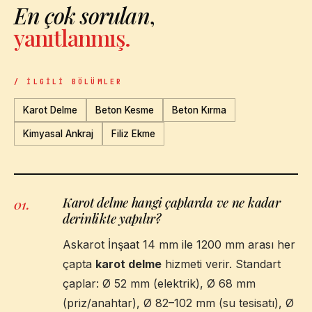
En çok sorulan
,
yanıtlanmış.
/ İLGILI BÖLÜMLER
Karot Delme
Beton Kesme
Beton Kırma
Kimyasal Ankraj
Filiz Ekme
Karot delme hangi çaplarda ve ne kadar
01
.
derinlikte yapılır?
Askarot İnşaat 14 mm ile 1200 mm arası her
çapta
karot delme
hizmeti verir. Standart
çaplar: Ø 52 mm (elektrik), Ø 68 mm
(priz/anahtar), Ø 82–102 mm (su tesisatı), Ø