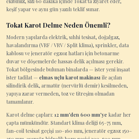
ekibimiz, sizi 60 dakika içinde Tokat'ta ziyaret eder,
keşif yapar ve aynı gün yazılı teklif sunar.
Tokat Karot Delme Neden Önemli?
Modern yapılarda elektrik, sıhhi tesisat, doğalgaz,
havalandırma (VRF / VRV / Split klima), sprinkler, data
kablosu ve jeneratör egzoz hatları için betonarme
duvar ve döşemelerde hassas delik açılması gerekir.
Tokat bölgesinde bulunan binalarda — ister yeni inşaat
ister tadilat —
elmas uçlu karot makinası
ile açılan
silindirik delik, armatür (nervürlü demir) kesilmeden,
yapıya zarar vermeden, toz ve titreşim olmadan
tamamlanır.
Karot delme çapları:
12 mm'den 600 mm'ye
kadar her
çapta mümkündür. Standart klima deliği 65–75 mm,
fan-coil tesisat geçişi 110–160 mm, jeneratör egzoz 150–
250 mm, asansör hidrolik boru geçişi 300–500 mm