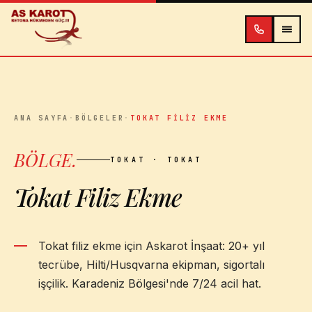
İçeriğe atla
ANA SAYFA
·
BÖLGELER
·
TOKAT FILIZ EKME
BÖLGE
.
TOKAT
· TOKAT
Tokat Filiz Ekme
Tokat filiz ekme için Askarot İnşaat: 20+ yıl
tecrübe, Hilti/Husqvarna ekipman, sigortalı
işçilik. Karadeniz Bölgesi'nde 7/24 acil hat.