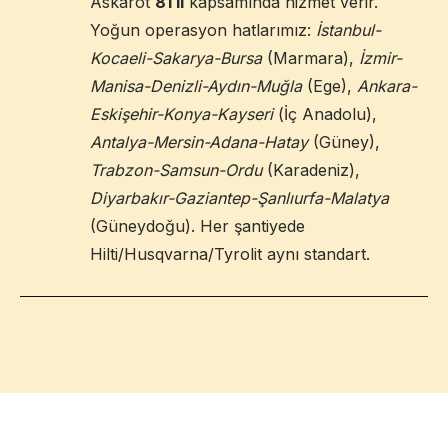
Askarot
81 il
kapsamında hizmet verir.
Yoğun operasyon hatlarımız:
İstanbul-
Kocaeli-Sakarya-Bursa
(Marmara),
İzmir-
Manisa-Denizli-Aydın-Muğla
(Ege),
Ankara-
Eskişehir-Konya-Kayseri
(İç Anadolu),
Antalya-Mersin-Adana-Hatay
(Güney),
Trabzon-Samsun-Ordu
(Karadeniz),
Diyarbakır-Gaziantep-Şanlıurfa-Malatya
(Güneydoğu). Her şantiyede
Hilti/Husqvarna/Tyrolit aynı standart.