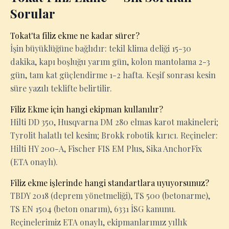
Sorular
Tokat'ta filiz ekme ne kadar sürer?
İşin büyüklüğüne bağlıdır: tekil klima deliği 15-30
dakika, kapı boşluğu yarım gün, kolon mantolama 2-3
gün, tam kat güçlendirme 1-2 hafta. Keşif sonrası kesin
süre yazılı teklifte belirtilir.
Filiz Ekme için hangi ekipman kullanılır?
Hilti DD 350, Husqvarna DM 280 elmas karot makineleri;
Tyrolit halatlı tel kesim; Brokk robotik kırıcı. Reçineler:
Hilti HY 200-A, Fischer FIS EM Plus, Sika AnchorFix
(ETA onaylı).
Filiz ekme işlerinde hangi standartlara uyuyorsunuz?
TBDY 2018 (deprem yönetmeliği), TS 500 (betonarme),
TS EN 1504 (beton onarım), 6331 İSG kanunu.
Reçinelerimiz ETA onaylı, ekipmanlarımız yıllık