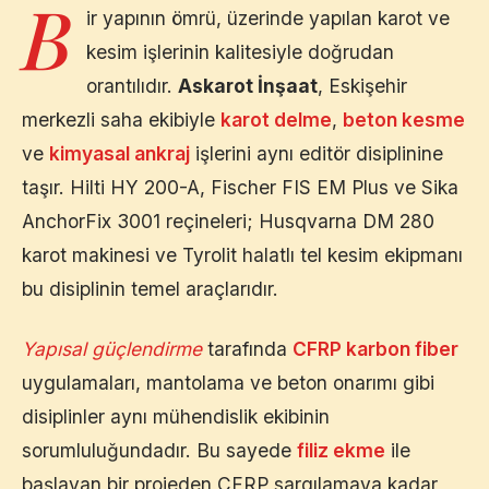
B
ir yapının ömrü, üzerinde yapılan karot ve
kesim işlerinin kalitesiyle doğrudan
orantılıdır.
Askarot İnşaat
,
Eskişehir
merkezli saha ekibiyle
karot delme
,
beton kesme
ve
kimyasal ankraj
işlerini aynı editör disiplinine
taşır. Hilti HY 200-A, Fischer FIS EM Plus ve Sika
AnchorFix 3001 reçineleri; Husqvarna DM 280
karot makinesi ve Tyrolit halatlı tel kesim ekipmanı
bu disiplinin temel araçlarıdır.
Yapısal güçlendirme
tarafında
CFRP karbon fiber
uygulamaları, mantolama ve beton onarımı gibi
disiplinler aynı mühendislik ekibinin
sorumluluğundadır. Bu sayede
filiz ekme
ile
başlayan bir projeden CFRP sargılamaya kadar