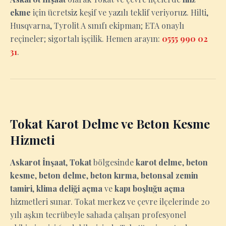
ekme
için ücretsiz keşif ve yazılı teklif veriyoruz. Hilti,
Husqvarna, Tyrolit A sınıfı ekipman; ETA onaylı
reçineler; sigortalı işçilik. Hemen arayın:
0555 990 02
31
.
Tokat Karot Delme ve Beton Kesme
Hizmeti
Askarot İnşaat
,
Tokat
bölgesinde
karot delme
,
beton
kesme
,
beton delme
,
beton kırma
,
betonsal zemin
tamiri
,
klima deliği açma
ve
kapı boşluğu açma
hizmetleri sunar. Tokat merkez ve çevre ilçelerinde 20
yılı aşkın tecrübeyle sahada çalışan profesyonel