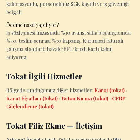
kalibrasyonlu, personelimiz SGK kayıtlı ve iş güvenliği
belgeli.
Ödeme nasıl yapılıyor?
İş sözleşmesi imzasında %30 avans, saha başlangıcında
%40, teslim sonrası %30 kapanış. Kurumsal faturalı
çalışma standart; havale/EFT/kredi kartı kabul
ediyoruz.
Tokat İlgili Hizmetler
Bölgede sunduğumuz diğer hizmetler:
Karot (tokat)
·
Karot Fiyatları (tokat)
·
Beton Kırma (tokat)
·
CFRP
Güçlendirme (tokat)
.
Tokat Filiz Ekme — İletişim
Askarot İnşaat
olarak Tokat ve çevre ilçelerde
filiz