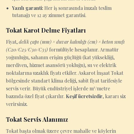
Yazılı garanti:
Her iş sonrasında imzalı teslim
tutanağı ve 12 ay zimmet garantisi.
Tokat Karot Delme Fiyatları
Fiyat,
delik çapı (mm) × duvar kalınlığı (cm) × beton sınıfı
(C20/C25/C30/C35)
formülüyle hesaplanır. Armatür
yoğunluğu, sahanın erişim güçlüğü (kat yüksekliği,
merdiven, hizmet asansörü yokluğu), su ve elektrik
noktalarına uzaklık fiyatı etkiler. Askarot İnşaat Tokat
bölgesinde standart klima deliği, sabit fiyat tarifesiyle
servis verir. Büyük endüstriyel işlerde m²/metre
bazında özel fiyat çıkarılır.
Keşif ücretsizdir
, kararı siz
verirsiniz.
Tokat Servis Alanımız
Tokat başta olmak üzere çevre mahalle ve köylerin