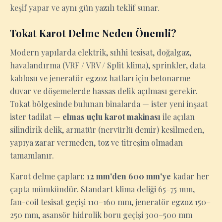
keşif yapar ve aynı gün yazılı teklif sunar.
Tokat Karot Delme Neden Önemli?
Modern yapılarda elektrik, sıhhi tesisat, doğalgaz,
havalandırma (VRF / VRV / Split klima), sprinkler, data
kablosu ve jeneratör egzoz hatları için betonarme
duvar ve döşemelerde hassas delik açılması gerekir.
Tokat bölgesinde bulunan binalarda — ister yeni inşaat
ister tadilat —
elmas uçlu karot makinası
ile açılan
silindirik delik, armatür (nervürlü demir) kesilmeden,
yapıya zarar vermeden, toz ve titreşim olmadan
tamamlanır.
Karot delme çapları:
12 mm'den 600 mm'ye
kadar her
çapta mümkündür. Standart klima deliği 65–75 mm,
fan-coil tesisat geçişi 110–160 mm, jeneratör egzoz 150–
250 mm, asansör hidrolik boru geçişi 300–500 mm