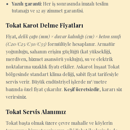
Yazılı garanti:
Her iş sonrasında imzalı teslim
tutanağı ve 12 ay zimmet garantisi.
Tokat Karot Delme Fiyatları
Fiyat,
delik çapı (mm) × duvar kalınlığı (cm) × beton sınıfı
(C20/C25/C30/C35)
formülüyle hesaplanır. Armatür
yoğunluğu, sahanın erişim güçlüğü (kat yüksekliği,
merdiven, hizmet asansörü yokluğu), su ve elektrik
noktalarına uzaklık fiyatı etkiler. Askarot İnşaat Tokat
bölgesinde standart klima deliği, sabit fiyat tarifesiyle
servis verir. Büyük endüstriyel işlerde m²/metre
bazında özel fiyat çıkarılır.
Keşif ücretsizdir
, kararı siz
verirsiniz.
Tokat Servis Alanımız
Tokat başta olmak üzere çevre mahalle ve köylerin