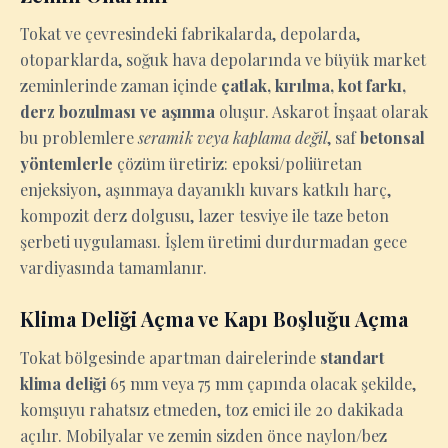
Tokat ve çevresindeki fabrikalarda, depolarda,
otoparklarda, soğuk hava depolarında ve büyük market
zeminlerinde zaman içinde
çatlak, kırılma, kot farkı,
derz bozulması ve aşınma
oluşur. Askarot İnşaat olarak
bu problemlere
seramik veya kaplama değil
, saf
betonsal
yöntemlerle
çözüm üretiriz: epoksi/poliüretan
enjeksiyon, aşınmaya dayanıklı kuvars katkılı harç,
kompozit derz dolgusu, lazer tesviye ile taze beton
şerbeti uygulaması. İşlem üretimi durdurmadan gece
vardiyasında tamamlanır.
Klima Deliği Açma ve Kapı Boşluğu Açma
Tokat bölgesinde apartman dairelerinde
standart
klima deliği
65 mm veya 75 mm çapında olacak şekilde,
komşuyu rahatsız etmeden, toz emici ile 20 dakikada
açılır. Mobilyalar ve zemin sizden önce naylon/bez