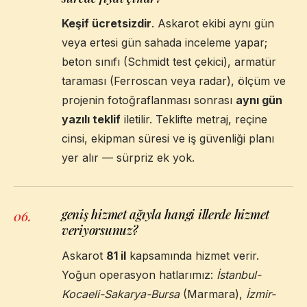
Keşif ücretsizdir
. Askarot ekibi aynı gün
veya ertesi gün sahada inceleme yapar;
beton sınıfı (Schmidt test çekici), armatür
taraması (Ferroscan veya radar), ölçüm ve
projenin fotoğraflanması sonrası
aynı gün
yazılı teklif
iletilir. Teklifte metraj, reçine
cinsi, ekipman süresi ve iş güvenliği planı
yer alır — sürpriz ek yok.
geniş hizmet ağıyla hangi illerde hizmet
06
.
veriyorsunuz?
Askarot
81 il
kapsamında hizmet verir.
Yoğun operasyon hatlarımız:
İstanbul-
Kocaeli-Sakarya-Bursa
(Marmara),
İzmir-