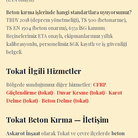
Beton kırma işlerinde hangi standartlara uyuyorsunuz?
TBDY 2018 (deprem yönetmeliği), TS 500 (betonarme),
TS EN 1504 (beton onarım), 6331 İSG kanunu.
Reçinelerimiz ETA onaylı, ekipmanlarımız yıllık
kalibrasyonlu, personelimiz SGK kayıtlı ve iş güvenliği
belgeli.
Tokat İlgili Hizmetler
Bölgede sunduğumuz diğer hizmetler:
CFRP
Güçlendirme (tokat)
·
Duvar Kesme (tokat)
·
Karot
Delme (tokat)
·
Beton Delme (tokat)
.
Tokat Beton Kırma — İletişim
Askarot İnşaat
olarak Tokat ve çevre ilçelerde
beton