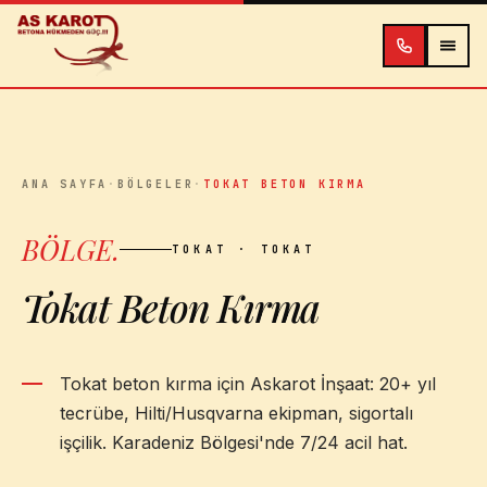
İçeriğe atla
ANA SAYFA
·
BÖLGELER
·
TOKAT BETON KIRMA
BÖLGE
.
TOKAT
· TOKAT
Tokat Beton Kırma
Tokat beton kırma için Askarot İnşaat: 20+ yıl
tecrübe, Hilti/Husqvarna ekipman, sigortalı
işçilik. Karadeniz Bölgesi'nde 7/24 acil hat.