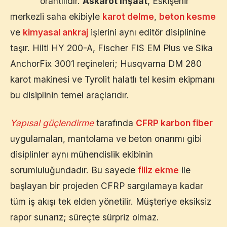
orantılıdır.
Askarot İnşaat
,
Eskişehir
merkezli saha ekibiyle
karot delme
,
beton kesme
ve
kimyasal ankraj
işlerini aynı editör disiplinine
taşır. Hilti HY 200-A, Fischer FIS EM Plus ve Sika
AnchorFix 3001 reçineleri; Husqvarna DM 280
karot makinesi ve Tyrolit halatlı tel kesim ekipmanı
bu disiplinin temel araçlarıdır.
Yapısal güçlendirme
tarafında
CFRP karbon fiber
uygulamaları, mantolama ve beton onarımı gibi
disiplinler aynı mühendislik ekibinin
sorumluluğundadır. Bu sayede
filiz ekme
ile
başlayan bir projeden CFRP sargılamaya kadar
tüm iş akışı tek elden yönetilir. Müşteriye eksiksiz
rapor sunarız; süreçte sürpriz olmaz.