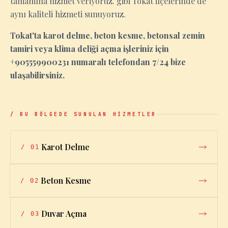
tamamına hizmet veriyoruz. gibi Tokat ilçelerinde de
aynı kaliteli hizmeti sunuyoruz.
Tokat'ta karot delme, beton kesme, betonsal zemin
tamiri veya klima deliği açma işleriniz için
+905559900231 numaralı telefondan 7/24 bize
ulaşabilirsiniz.
/ BU BÖLGEDE SUNULAN HİZMETLER
Karot Delme
/
01
Beton Kesme
/
02
Duvar Açma
/
03