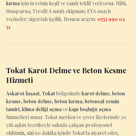
kırma
için ücretsiz keşif ve yazılı teklif veriyoruz. Hilti,
Husqvarna, Tyrolit A sınıfı ekipman; ETA onaylı
reçineler; sigortalı işçilik. Hemen arayın:
0555 990 02
31
.
Tokat Karot Delme ve Beton Kesme
Hizmeti
Askarot İnşaat
,
Tokat
bölgesinde
karot delme
,
beton
kesme
,
beton delme
,
beton kırma
,
betonsal zemin
tamiri
,
klima deliği açma
ve
kapı boşluğu açma
hizmetleri sunar. Tokat merkez ve çevre ilçelerinde 20
yılı aşkın tecrübeyle sahada çalışan profesyonel
ekibimiz, sizi 60 dakika içinde Tokat'ta ziyaret eder,