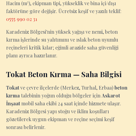
Hacim (m³), ekipman tipi, yükseklik ve bina içi/dışı
faktörüne göre değişir. Ücretsiz keşif ve yazılı teklif:
0555 990 02 31
Karadeniz Bölgesi'nin yüksek yağışı ve nemi, beton
kırma işlerinde su yalıtımını ve ıslak beton uyumlu
reçineleri kritik kılar; eğimli arazide saha güvenliği
planı ayrıca hazırlanır.
Tokat Beton Kırma — Saha Bilgisi
Tokat
ve çevre ilçelerde (Merkez, Turhal, Erbaa)
beton
kırma
talebinin yoğun olduğu bölgeler için
Askarot
İnşaat
mobil saha ekibi 24 saat içinde hizmete ulaşır.
Karadeniz Bölgesi yapı stoğu ve iklim koşulları
gözetilerek uygun ekipman ve reçine seçimi keşif
sonrası belirlenir.