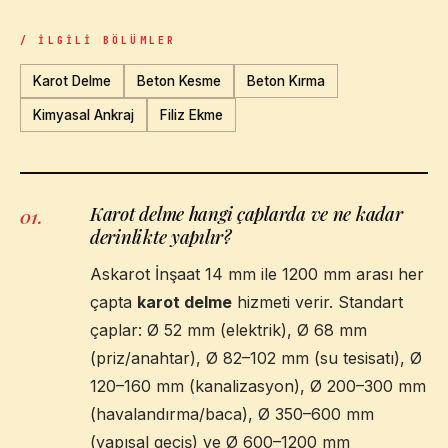
/ İLGILI BÖLÜMLER
Karot Delme
Beton Kesme
Beton Kırma
Kimyasal Ankraj
Filiz Ekme
Karot delme hangi çaplarda ve ne kadar
01
.
derinlikte yapılır?
Askarot İnşaat 14 mm ile 1200 mm arası her
çapta
karot delme
hizmeti verir. Standart
çaplar: Ø 52 mm (elektrik), Ø 68 mm
(priz/anahtar), Ø 82–102 mm (su tesisatı), Ø
120–160 mm (kanalizasyon), Ø 200–300 mm
(havalandırma/baca), Ø 350–600 mm
(yapısal geçiş) ve Ø 600–1200 mm