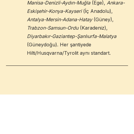
Manisa-Denizli-Aydın-Muğla
(Ege),
Ankara-
Eskişehir-Konya-Kayseri
(İç Anadolu),
Antalya-Mersin-Adana-Hatay
(Güney),
Trabzon-Samsun-Ordu
(Karadeniz),
Diyarbakır-Gaziantep-Şanlıurfa-Malatya
(Güneydoğu). Her şantiyede
Hilti/Husqvarna/Tyrolit aynı standart.