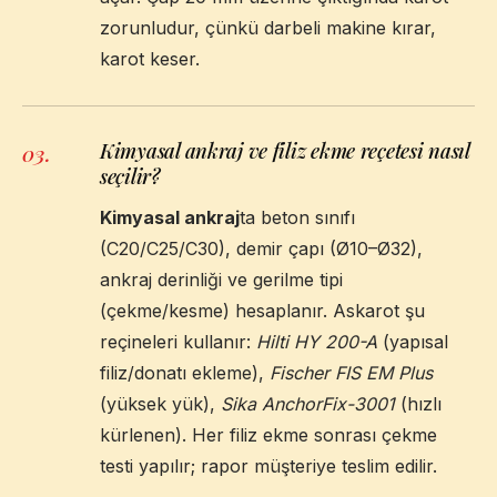
zorunludur, çünkü darbeli makine kırar,
karot keser.
Kimyasal ankraj ve filiz ekme reçetesi nasıl
03
.
seçilir?
Kimyasal ankraj
ta beton sınıfı
(C20/C25/C30), demir çapı (Ø10–Ø32),
ankraj derinliği ve gerilme tipi
(çekme/kesme) hesaplanır. Askarot şu
reçineleri kullanır:
Hilti HY 200-A
(yapısal
filiz/donatı ekleme),
Fischer FIS EM Plus
(yüksek yük),
Sika AnchorFix-3001
(hızlı
kürlenen). Her filiz ekme sonrası çekme
testi yapılır; rapor müşteriye teslim edilir.