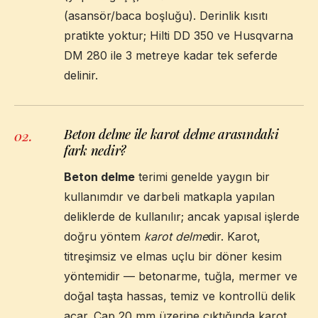
(asansör/baca boşluğu). Derinlik kısıtı
pratikte yoktur; Hilti DD 350 ve Husqvarna
DM 280 ile 3 metreye kadar tek seferde
delinir.
Beton delme ile karot delme arasındaki
02
.
fark nedir?
Beton delme
terimi genelde yaygın bir
kullanımdır ve darbeli matkapla yapılan
deliklerde de kullanılır; ancak yapısal işlerde
doğru yöntem
karot delme
dir. Karot,
titreşimsiz ve elmas uçlu bir döner kesim
yöntemidir — betonarme, tuğla, mermer ve
doğal taşta hassas, temiz ve kontrollü delik
açar. Çap 20 mm üzerine çıktığında karot