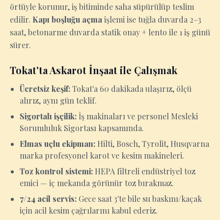
örtüyle korunur, iş bitiminde saha süpürülüp teslim
edilir.
Kapı boşluğu açma
işlemi ise tuğla duvarda 2–3
saat, betonarme duvarda statik onay + lento ile 1 iş günü
sürer.
Tokat'ta Askarot İnşaat ile Çalışmak
Ücretsiz keşif:
Tokat'a 60 dakikada ulaşırız, ölçü
alırız, aynı gün teklif.
Sigortalı işçilik:
İş makinaları ve personel Mesleki
Sorumluluk Sigortası kapsamında.
Elmas uçlu ekipman:
Hilti, Bosch, Tyrolit, Husqvarna
marka profesyonel karot ve kesim makineleri.
Toz kontrol sistemi:
HEPA filtreli endüstriyel toz
emici — iç mekanda görünür toz bırakmaz.
7/24 acil servis:
Gece saat 3'te bile su baskını/kaçak
için acil kesim çağrılarını kabul ederiz.