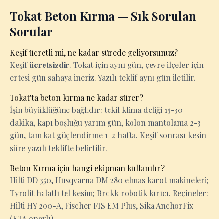
Tokat Beton Kırma — Sık Sorulan
Sorular
Keşif ücretli mi, ne kadar sürede geliyorsunuz?
Keşif
ücretsizdir
. Tokat için aynı gün, çevre ilçeler için
ertesi gün sahaya ineriz. Yazılı teklif aynı gün iletilir.
Tokat'ta beton kırma ne kadar sürer?
İşin büyüklüğüne bağlıdır: tekil klima deliği 15-30
dakika, kapı boşluğu yarım gün, kolon mantolama 2-3
gün, tam kat güçlendirme 1-2 hafta. Keşif sonrası kesin
süre yazılı teklifte belirtilir.
Beton Kırma için hangi ekipman kullanılır?
Hilti DD 350, Husqvarna DM 280 elmas karot makineleri;
Tyrolit halatlı tel kesim; Brokk robotik kırıcı. Reçineler:
Hilti HY 200-A, Fischer FIS EM Plus, Sika AnchorFix
(ETA onaylı).