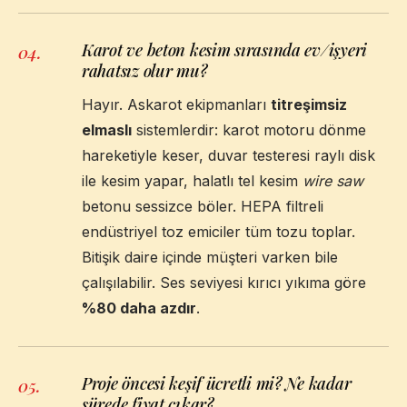
Karot ve beton kesim sırasında ev/işyeri
04
.
rahatsız olur mu?
Hayır. Askarot ekipmanları
titreşimsiz
elmaslı
sistemlerdir: karot motoru dönme
hareketiyle keser, duvar testeresi raylı disk
ile kesim yapar, halatlı tel kesim
wire saw
betonu sessizce böler. HEPA filtreli
endüstriyel toz emiciler tüm tozu toplar.
Bitişik daire içinde müşteri varken bile
çalışılabilir. Ses seviyesi kırıcı yıkıma göre
%80 daha azdır
.
Proje öncesi keşif ücretli mi? Ne kadar
05
.
sürede fiyat çıkar?