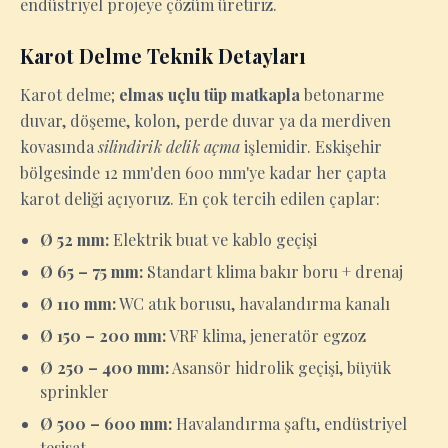
endüstriyel projeye çözüm üretiriz.
Karot Delme Teknik Detayları
Karot delme;
elmas uçlu tüp matkapla
betonarme
duvar, döşeme, kolon, perde duvar ya da merdiven
kovasında
silindirik delik açma
işlemidir. Eskişehir
bölgesinde 12 mm'den 600 mm'ye kadar her çapta
karot deliği açıyoruz. En çok tercih edilen çaplar:
Ø 52 mm:
Elektrik buat ve kablo geçişi
Ø 65 – 75 mm:
Standart klima bakır boru + drenaj
Ø 110 mm:
WC atık borusu, havalandırma kanalı
Ø 150 – 200 mm:
VRF klima, jeneratör egzoz
Ø 250 – 400 mm:
Asansör hidrolik geçişi, büyük
sprinkler
Ø 500 – 600 mm:
Havalandırma şaftı, endüstriyel
tesisat