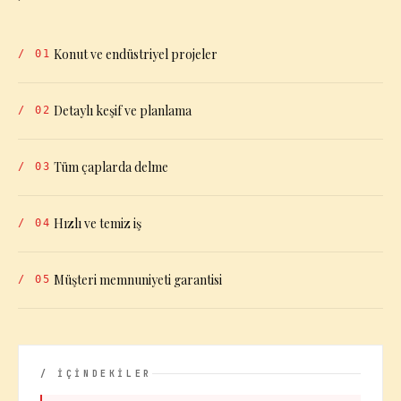
Konut ve endüstriyel projeler
/
01
Detaylı keşif ve planlama
/
02
Tüm çaplarda delme
/
03
Hızlı ve temiz iş
/
04
Müşteri memnuniyeti garantisi
/
05
/ İÇİNDEKİLER