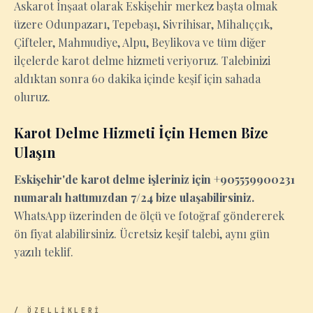
Askarot İnşaat olarak Eskişehir merkez başta olmak
üzere Odunpazarı, Tepebaşı, Sivrihisar, Mihalıççık,
Çifteler, Mahmudiye, Alpu, Beylikova ve tüm diğer
ilçelerde karot delme hizmeti veriyoruz. Talebinizi
aldıktan sonra 60 dakika içinde keşif için sahada
oluruz.
Karot Delme Hizmeti İçin Hemen Bize
Ulaşın
Eskişehir'de karot delme işleriniz için +905559900231
numaralı hattımızdan 7/24 bize ulaşabilirsiniz.
WhatsApp üzerinden de ölçü ve fotoğraf göndererek
ön fiyat alabilirsiniz. Ücretsiz keşif talebi, aynı gün
yazılı teklif.
/ ÖZELLİKLERİ