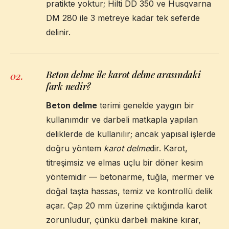
pratikte yoktur; Hilti DD 350 ve Husqvarna
DM 280 ile 3 metreye kadar tek seferde
delinir.
Beton delme ile karot delme arasındaki
02
.
fark nedir?
Beton delme
terimi genelde yaygın bir
kullanımdır ve darbeli matkapla yapılan
deliklerde de kullanılır; ancak yapısal işlerde
doğru yöntem
karot delme
dir. Karot,
titreşimsiz ve elmas uçlu bir döner kesim
yöntemidir — betonarme, tuğla, mermer ve
doğal taşta hassas, temiz ve kontrollü delik
açar. Çap 20 mm üzerine çıktığında karot
zorunludur, çünkü darbeli makine kırar,