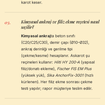
karot keser.
Kimyasal ankraj ve filiz ekme reçetesi nasıl
03
.
seçilir?
Kimyasal ankraj
ta beton sınıfı
(C20/C25/C30), demir çapı (Ø10–Ø32),
ankraj derinliği ve gerilme tipi
(çekme/kesme) hesaplanır. Askarot şu
reçineleri kullanır:
Hilti HY 200-A
(yapısal
filiz/donatı ekleme),
Fischer FIS EM Plus
(yüksek yük),
Sika AnchorFix-3001
(hızlı
kürlenen). Her filiz ekme sonrası çekme
testi yapılır; rapor müşteriye teslim edilir.