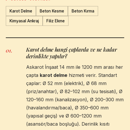
Karot Delme
Beton Kesme
Beton Kırma
Kimyasal Ankraj
Filiz Ekme
Karot delme hangi çaplarda ve ne kadar
01
.
derinlikte yapılır?
Askarot İnşaat 14 mm ile 1200 mm arası her
çapta
karot delme
hizmeti verir. Standart
çaplar: Ø 52 mm (elektrik), Ø 68 mm
(priz/anahtar), Ø 82–102 mm (su tesisatı), Ø
120–160 mm (kanalizasyon), Ø 200–300 mm
(havalandırma/baca), Ø 350–600 mm
(yapısal geçiş) ve Ø 600–1200 mm
(asansör/baca boşluğu). Derinlik kısıtı