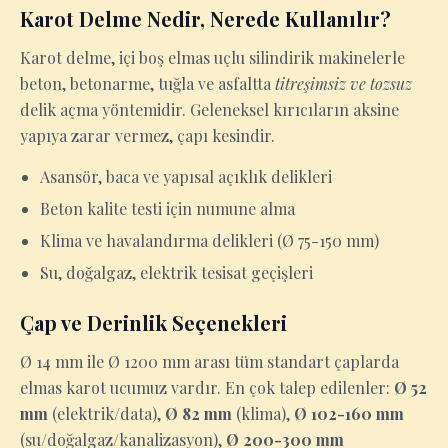
Karot Delme Nedir, Nerede Kullanılır?
Karot delme, içi boş elmas uçlu silindirik makinelerle
beton, betonarme, tuğla ve asfaltta
titreşimsiz ve tozsuz
delik açma yöntemidir. Geleneksel kırıcıların aksine
yapıya zarar vermez, çapı kesindir.
Asansör, baca ve yapısal açıklık delikleri
Beton kalite testi için numune alma
Klima ve havalandırma delikleri (Ø 75-150 mm)
Su, doğalgaz, elektrik tesisat geçişleri
Çap ve Derinlik Seçenekleri
Ø 14 mm ile Ø 1200 mm arası tüm standart çaplarda
elmas karot ucumuz vardır. En çok talep edilenler:
Ø 52
mm
(elektrik/data),
Ø 82 mm
(klima),
Ø 102-160 mm
(su/doğalgaz/kanalizasyon),
Ø 200-300 mm