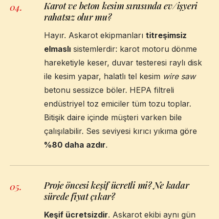
Karot ve beton kesim sırasında ev/işyeri
04
.
rahatsız olur mu?
Hayır. Askarot ekipmanları
titreşimsiz
elmaslı
sistemlerdir: karot motoru dönme
hareketiyle keser, duvar testeresi raylı disk
ile kesim yapar, halatlı tel kesim
wire saw
betonu sessizce böler. HEPA filtreli
endüstriyel toz emiciler tüm tozu toplar.
Bitişik daire içinde müşteri varken bile
çalışılabilir. Ses seviyesi kırıcı yıkıma göre
%80 daha azdır
.
Proje öncesi keşif ücretli mi? Ne kadar
05
.
sürede fiyat çıkar?
Keşif ücretsizdir
. Askarot ekibi aynı gün