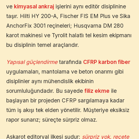
ve
kimyasal ankraj
işlerini aynı editör disiplinine
taşır. Hilti HY 200-A, Fischer FIS EM Plus ve Sika
AnchorFix 3001 reçineleri; Husqvarna DM 280
karot makinesi ve Tyrolit halatlı tel kesim ekipmanı
bu disiplinin temel araçlarıdır.
Yapısal güçlendirme
tarafında
CFRP karbon fiber
uygulamaları, mantolama ve beton onarımı gibi
disiplinler aynı mühendislik ekibinin
sorumluluğundadır. Bu sayede
filiz ekme
ile
başlayan bir projeden CFRP sargılamaya kadar
tüm iş akışı tek elden yönetilir. Müşteriye eksiksiz
rapor sunarız; süreçte sürpriz olmaz.
Askarot editoryal ilkesi şudur:
sürpriz yok, reçete