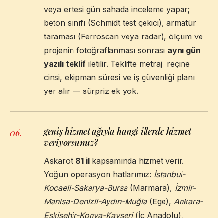
veya ertesi gün sahada inceleme yapar;
beton sınıfı (Schmidt test çekici), armatür
taraması (Ferroscan veya radar), ölçüm ve
projenin fotoğraflanması sonrası
aynı gün
yazılı teklif
iletilir. Teklifte metraj, reçine
cinsi, ekipman süresi ve iş güvenliği planı
yer alır — sürpriz ek yok.
geniş hizmet ağıyla hangi illerde hizmet
06
.
veriyorsunuz?
Askarot
81 il
kapsamında hizmet verir.
Yoğun operasyon hatlarımız:
İstanbul-
Kocaeli-Sakarya-Bursa
(Marmara),
İzmir-
Manisa-Denizli-Aydın-Muğla
(Ege),
Ankara-
Eskişehir-Konya-Kayseri
(İç Anadolu),