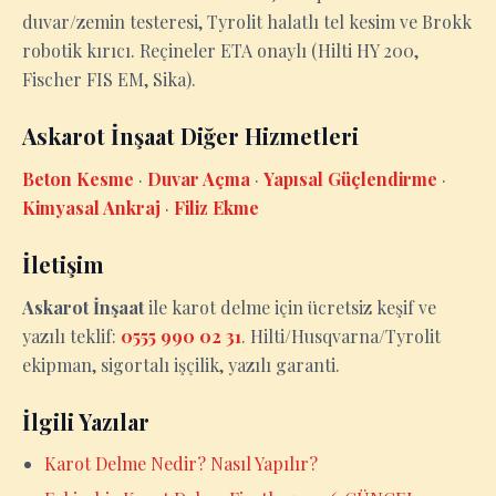
duvar/zemin testeresi, Tyrolit halatlı tel kesim ve Brokk
robotik kırıcı. Reçineler ETA onaylı (Hilti HY 200,
Fischer FIS EM, Sika).
Askarot İnşaat Diğer Hizmetleri
Beton Kesme
·
Duvar Açma
·
Yapısal Güçlendirme
·
Kimyasal Ankraj
·
Filiz Ekme
İletişim
Askarot İnşaat
ile karot delme için ücretsiz keşif ve
yazılı teklif:
0555 990 02 31
. Hilti/Husqvarna/Tyrolit
ekipman, sigortalı işçilik, yazılı garanti.
İlgili Yazılar
Karot Delme Nedir? Nasıl Yapılır?