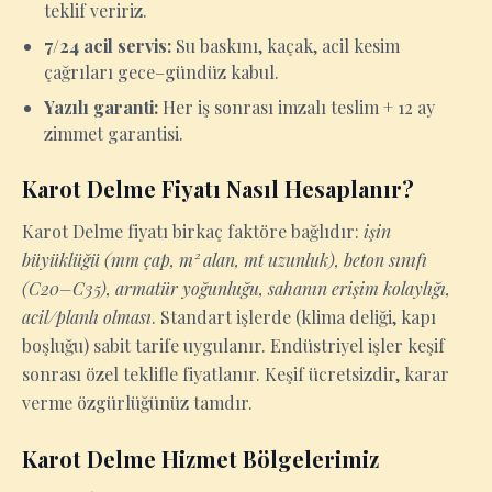
teklif veririz.
7/24 acil servis:
Su baskını, kaçak, acil kesim
çağrıları gece–gündüz kabul.
Yazılı garanti:
Her iş sonrası imzalı teslim + 12 ay
zimmet garantisi.
Karot Delme Fiyatı Nasıl Hesaplanır?
Karot Delme fiyatı birkaç faktöre bağlıdır:
işin
büyüklüğü (mm çap, m² alan, mt uzunluk), beton sınıfı
(C20–C35), armatür yoğunluğu, sahanın erişim kolaylığı,
acil/planlı olması
. Standart işlerde (klima deliği, kapı
boşluğu) sabit tarife uygulanır. Endüstriyel işler keşif
sonrası özel teklifle fiyatlanır. Keşif ücretsizdir, karar
verme özgürlüğünüz tamdır.
Karot Delme Hizmet Bölgelerimiz