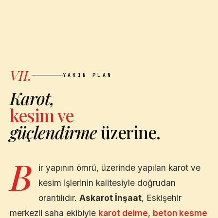
VII.
YAKIN PLAN
Karot,
kesim ve
güçlendirme
üzerine.
B
ir yapının ömrü, üzerinde yapılan karot ve
kesim işlerinin kalitesiyle doğrudan
orantılıdır.
Askarot İnşaat
,
Eskişehir
merkezli saha ekibiyle
karot delme
,
beton kesme