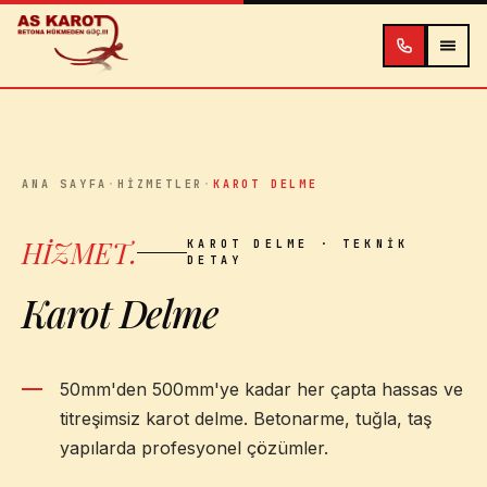
İçeriğe atla
ANA SAYFA
·
HIZMETLER
·
KAROT DELME
HİZMET
.
KAROT DELME
· TEKNİK
DETAY
Karot Delme
50mm'den 500mm'ye kadar her çapta hassas ve
titreşimsiz karot delme. Betonarme, tuğla, taş
yapılarda profesyonel çözümler.