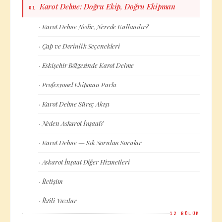
Karot Delme: Doğru Ekip, Doğru Ekipman
01
Karot Delme Nedir, Nerede Kullanılır?
·
Çap ve Derinlik Seçenekleri
·
Eskişehir Bölgesinde Karot Delme
·
Profesyonel Ekipman Parkı
·
Karot Delme Süreç Akışı
·
Neden Askarot İnşaat?
·
Karot Delme — Sık Sorulan Sorular
·
Askarot İnşaat Diğer Hizmetleri
·
İletişim
·
İlgili Yazılar
·
12
BÖLÜM
Başlıca Hizmet Bölgelerimiz
·