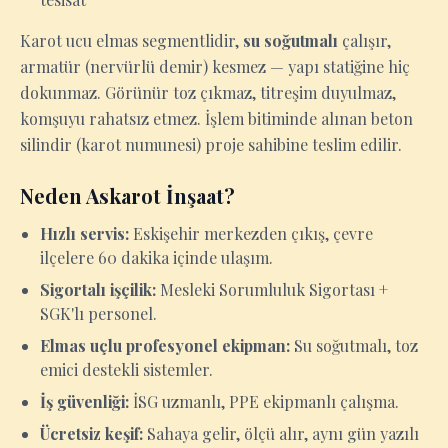
Karot ucu elmas segmentlidir,
su soğutmalı
çalışır,
armatür (nervürlü demir) kesmez — yapı statiğine hiç
dokunmaz. Görünür toz çıkmaz, titreşim duyulmaz,
komşuyu rahatsız etmez. İşlem bitiminde alınan beton
silindir (karot numunesi) proje sahibine teslim edilir.
Neden Askarot İnşaat?
Hızlı servis:
Eskişehir merkezden çıkış, çevre
ilçelere 60 dakika içinde ulaşım.
Sigortalı işçilik:
Mesleki Sorumluluk Sigortası +
SGK'lı personel.
Elmas uçlu profesyonel ekipman:
Su soğutmalı, toz
emici destekli sistemler.
İş güvenliği:
İSG uzmanlı, PPE ekipmanlı çalışma.
Ücretsiz keşif:
Sahaya gelir, ölçü alır, aynı gün yazılı