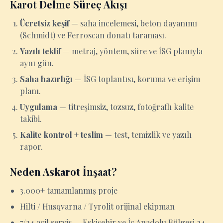
Karot Delme Süreç Akışı
Ücretsiz keşif
— saha incelemesi, beton dayanımı
(Schmidt) ve Ferroscan donatı taraması.
Yazılı teklif
— metraj, yöntem, süre ve İSG planıyla
aynı gün.
Saha hazırlığı
— İSG toplantısı, koruma ve erişim
planı.
Uygulama
— titreşimsiz, tozsuz, fotoğraflı kalite
takibi.
Kalite kontrol + teslim
— test, temizlik ve yazılı
rapor.
Neden Askarot İnşaat?
3.000+ tamamlanmış proje
Hilti / Husqvarna / Tyrolit orijinal ekipman
7/24 acil servis — Eskişehir ve İç Anadolu Bölgesi 24