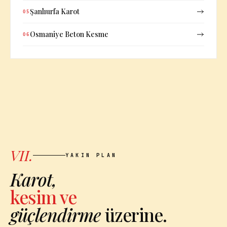
Şanlıurfa Karot
05
Osmaniye Beton Kesme
06
VII.
YAKIN PLAN
Karot,
kesim ve
güçlendirme
üzerine.