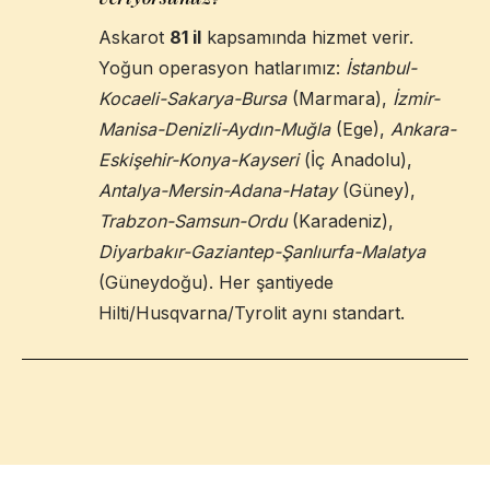
Askarot
81 il
kapsamında hizmet verir.
Yoğun operasyon hatlarımız:
İstanbul-
Kocaeli-Sakarya-Bursa
(Marmara),
İzmir-
Manisa-Denizli-Aydın-Muğla
(Ege),
Ankara-
Eskişehir-Konya-Kayseri
(İç Anadolu),
Antalya-Mersin-Adana-Hatay
(Güney),
Trabzon-Samsun-Ordu
(Karadeniz),
Diyarbakır-Gaziantep-Şanlıurfa-Malatya
(Güneydoğu). Her şantiyede
Hilti/Husqvarna/Tyrolit aynı standart.