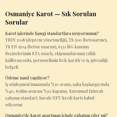
Osmaniye Karot — Sık Sorulan
Sorular
Karot işlerinde hangi standartlara uyuyorsunuz?
TBDY 2018 (deprem yönetmeliği), TS 500 (betonarme),
TS EN 1504 (beton onarım), 6331 İSG kanunu.
Reçinelerimiz ETA onaylı, ekipmanlarımız yıllık
kalibrasyonlu, personelimiz SGK kayıtlı ve iş güvenliği
belgeli.
Ödeme nasıl yapılıyor?
İş sözleşmesi imzasında %30 avans, saha başlangıcında
%40, teslim sonrası %30 kapanış. Kurumsal faturalı
çalışma standart; havale/EFT/kredi kartı kabul
ediyoruz.
Osmaniye'de karot apartman içinde rahatsız eder mi?