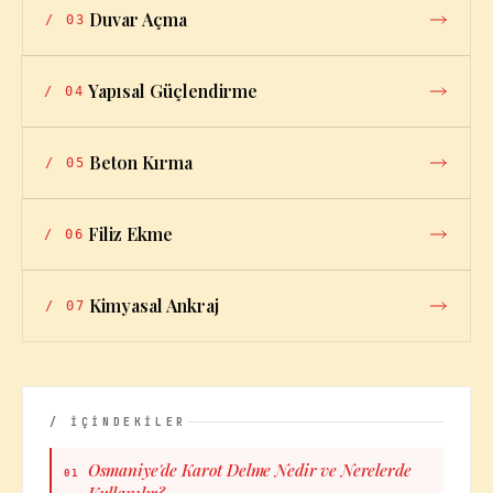
Duvar Açma
/
03
Yapısal Güçlendirme
/
04
Beton Kırma
/
05
Filiz Ekme
/
06
Kimyasal Ankraj
/
07
/ İÇİNDEKİLER
Osmaniye'de Karot Delme Nedir ve Nerelerde
01