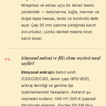
titreşimsiz ve elmas uçlu bir döner kesim
yöntemidir — betonarme, tuğla, mermer ve
doğal taşta hassas, temiz ve kontrollü delik
açar. Çap 20 mm üzerine çıktığında karot
zorunludur, çünkü darbeli makine kırar,
karot keser.
Kimyasal ankraj ve filiz ekme reçetesi nasıl
03
.
seçilir?
Kimyasal ankraj
ta beton sınıfı
(C20/C25/C30), demir çapı (Ø10–Ø32),
ankraj derinliği ve gerilme tipi
(çekme/kesme) hesaplanır. Askarot şu
reçineleri kullanır:
Hilti HY 200-A
(yapısal
filiz/donatı ekleme),
Fischer FIS EM Plus