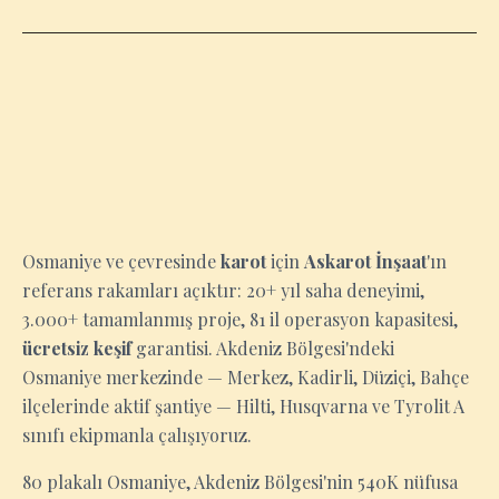
OSMANIYE
Osmaniye ve çevresinde
karot
için
Askarot İnşaat
'ın
referans rakamları açıktır: 20+ yıl saha deneyimi,
3.000+ tamamlanmış proje, 81 il operasyon kapasitesi,
ücretsiz keşif
garantisi. Akdeniz Bölgesi'ndeki
Osmaniye merkezinde — Merkez, Kadirli, Düziçi, Bahçe
ilçelerinde aktif şantiye — Hilti, Husqvarna ve Tyrolit A
sınıfı ekipmanla çalışıyoruz.
80 plakalı Osmaniye, Akdeniz Bölgesi'nin 540K nüfusa