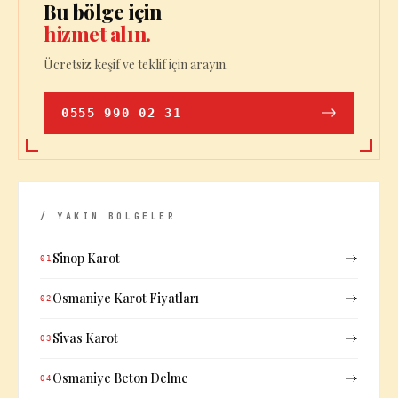
Bu bölge için
hizmet alın.
Ücretsiz keşif ve teklif için arayın.
0555 990 02 31
/ YAKIN BÖLGELER
Sinop Karot
01
Osmaniye Karot Fiyatları
02
Sivas Karot
03
Osmaniye Beton Delme
04