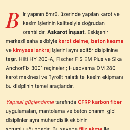
B
ir yapının ömrü, üzerinde yapılan karot ve
kesim işlerinin kalitesiyle doğrudan
orantılıdır.
Askarot İnşaat
,
Eskişehir
merkezli saha ekibiyle
karot delme
,
beton kesme
ve
kimyasal ankraj
işlerini aynı editör disiplinine
taşır. Hilti HY 200-A, Fischer FIS EM Plus ve Sika
AnchorFix 3001 reçineleri; Husqvarna DM 280
karot makinesi ve Tyrolit halatlı tel kesim ekipmanı
bu disiplinin temel araçlarıdır.
Yapısal güçlendirme
tarafında
CFRP karbon fiber
uygulamaları, mantolama ve beton onarımı gibi
disiplinler aynı mühendislik ekibinin
sorumluluğundadır. Bu sayede
filiz ekme
ile