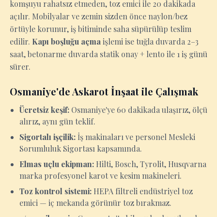
komşuyu rahatsız etmeden, toz emici ile 20 dakikada
açılır. Mobilyalar ve zemin sizden önce naylon/bez
örtüyle korunur, iş bitiminde saha süpürülüp teslim
edilir.
Kapı boşluğu açma
işlemi ise tuğla duvarda 2–3
saat, betonarme duvarda statik onay + lento ile 1 iş günü
sürer.
Osmaniye'de Askarot İnşaat ile Çalışmak
Ücretsiz keşif:
Osmaniye'ye 60 dakikada ulaşırız, ölçü
alırız, aynı gün teklif.
Sigortalı işçilik:
İş makinaları ve personel Mesleki
Sorumluluk Sigortası kapsamında.
Elmas uçlu ekipman:
Hilti, Bosch, Tyrolit, Husqvarna
marka profesyonel karot ve kesim makineleri.
Toz kontrol sistemi:
HEPA filtreli endüstriyel toz
emici — iç mekanda görünür toz bırakmaz.