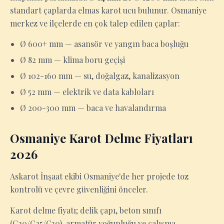
standart çaplarda elmas karot ucu bulunur. Osmaniye
merkez ve ilçelerde en çok talep edilen çaplar:
Ø 600+ mm — asansör ve yangın baca boşluğu
Ø 82 mm — klima boru geçişi
Ø 102-160 mm — su, doğalgaz, kanalizasyon
Ø 52 mm — elektrik ve data kabloları
Ø 200-300 mm — baca ve havalandırma
Osmaniye Karot Delme Fiyatları
2026
Askarot İnşaat ekibi Osmaniye'de her projede toz
kontrolü ve çevre güvenliğini önceler.
Karot delme fiyatı; delik çapı, beton sınıfı
(C20/C25/C30), armatür yoğunluğu ve çalışma