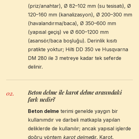
(priz/anahtar), Ø 82–102 mm (su tesisatı), Ø
120–160 mm (kanalizasyon), Ø 200–300 mm
(havalandırma/baca), Ø 350–600 mm
(yapısal geçiş) ve Ø 600–1200 mm
(asansör/baca boşluğu). Derinlik kısıtı
pratikte yoktur; Hilti DD 350 ve Husqvarna
DM 280 ile 3 metreye kadar tek seferde
delinir.
Beton delme ile karot delme arasındaki
02
.
fark nedir?
Beton delme
terimi genelde yaygın bir
kullanımdır ve darbeli matkapla yapılan
deliklerde de kullanılır; ancak yapısal işlerde
doğru yöntem
karot delme
dir. Karot,