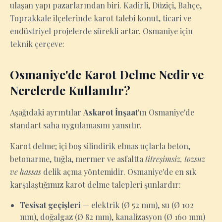
ulaşan yapı pazarlarından biri. Kadirli, Düziçi, Bahçe,
Toprakkale ilçelerinde karot talebi konut, ticari ve
endüstriyel projelerde sürekli artar. Osmaniye için
teknik çerçeve:
Osmaniye'de Karot Delme Nedir ve
Nerelerde Kullanılır?
Aşağıdaki ayrıntılar
Askarot İnşaat
'ın Osmaniye'de
standart saha uygulamasını yansıtır.
Karot delme; içi boş silindirik elmas uçlarla beton,
betonarme, tuğla, mermer ve asfaltta
titreşimsiz, tozsuz
ve hassas
delik açma yöntemidir. Osmaniye'de en sık
karşılaştığımız karot delme talepleri şunlardır:
Tesisat geçişleri
— elektrik (Ø 52 mm), su (Ø 102
mm), doğalgaz (Ø 82 mm), kanalizasyon (Ø 160 mm)