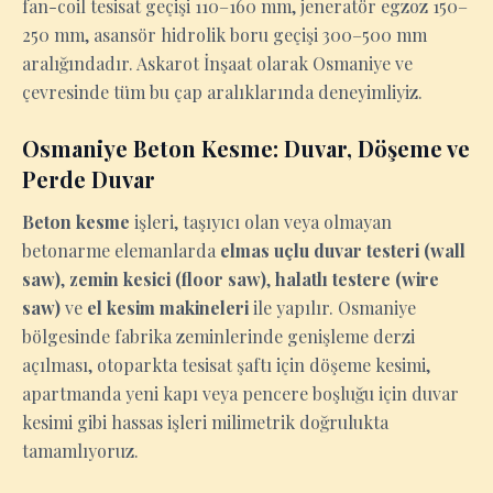
fan-coil tesisat geçişi 110–160 mm, jeneratör egzoz 150–
250 mm, asansör hidrolik boru geçişi 300–500 mm
aralığındadır. Askarot İnşaat olarak Osmaniye ve
çevresinde tüm bu çap aralıklarında deneyimliyiz.
Osmaniye Beton Kesme: Duvar, Döşeme ve
Perde Duvar
Beton kesme
işleri, taşıyıcı olan veya olmayan
betonarme elemanlarda
elmas uçlu duvar testeri (wall
saw)
,
zemin kesici (floor saw)
,
halatlı testere (wire
saw)
ve
el kesim makineleri
ile yapılır. Osmaniye
bölgesinde fabrika zeminlerinde genişleme derzi
açılması, otoparkta tesisat şaftı için döşeme kesimi,
apartmanda yeni kapı veya pencere boşluğu için duvar
kesimi gibi hassas işleri milimetrik doğrulukta
tamamlıyoruz.