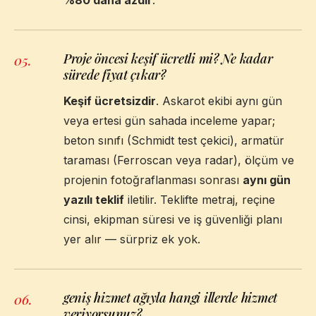
Proje öncesi keşif ücretli mi? Ne kadar
05
.
sürede fiyat çıkar?
Keşif ücretsizdir
. Askarot ekibi aynı gün
veya ertesi gün sahada inceleme yapar;
beton sınıfı (Schmidt test çekici), armatür
taraması (Ferroscan veya radar), ölçüm ve
projenin fotoğraflanması sonrası
aynı gün
yazılı teklif
iletilir. Teklifte metraj, reçine
cinsi, ekipman süresi ve iş güvenliği planı
yer alır — sürpriz ek yok.
geniş hizmet ağıyla hangi illerde hizmet
06
.
veriyorsunuz?