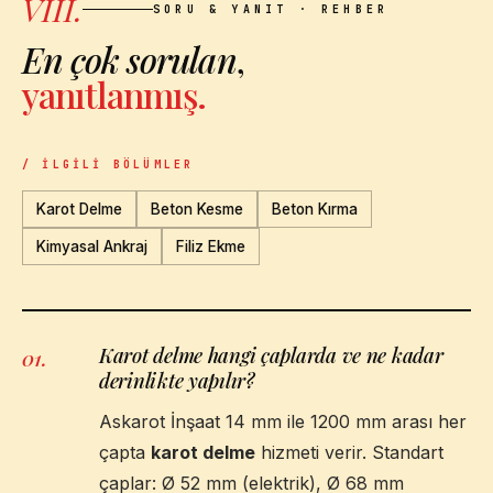
VIII.
SORU & YANIT · REHBER
En çok sorulan
,
yanıtlanmış.
/ İLGILI BÖLÜMLER
Karot Delme
Beton Kesme
Beton Kırma
Kimyasal Ankraj
Filiz Ekme
Karot delme hangi çaplarda ve ne kadar
01
.
derinlikte yapılır?
Askarot İnşaat 14 mm ile 1200 mm arası her
çapta
karot delme
hizmeti verir. Standart
çaplar: Ø 52 mm (elektrik), Ø 68 mm