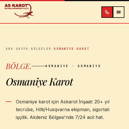
İçeriğe atla
ANA SAYFA
·
BÖLGELER
·
OSMANIYE KAROT
BÖLGE
.
OSMANIYE
· OSMANIYE
Osmaniye Karot
Osmaniye karot için Askarot İnşaat: 20+ yıl
tecrübe, Hilti/Husqvarna ekipman, sigortalı
işçilik. Akdeniz Bölgesi'nde 7/24 acil hat.