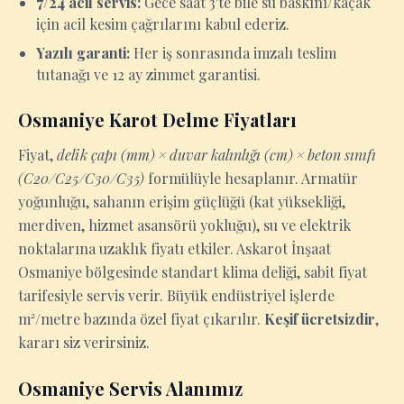
7/24 acil servis:
Gece saat 3'te bile su baskını/kaçak
için acil kesim çağrılarını kabul ederiz.
Yazılı garanti:
Her iş sonrasında imzalı teslim
tutanağı ve 12 ay zimmet garantisi.
Osmaniye Karot Delme Fiyatları
Fiyat,
delik çapı (mm) × duvar kalınlığı (cm) × beton sınıfı
(C20/C25/C30/C35)
formülüyle hesaplanır. Armatür
yoğunluğu, sahanın erişim güçlüğü (kat yüksekliği,
merdiven, hizmet asansörü yokluğu), su ve elektrik
noktalarına uzaklık fiyatı etkiler. Askarot İnşaat
Osmaniye bölgesinde standart klima deliği, sabit fiyat
tarifesiyle servis verir. Büyük endüstriyel işlerde
m²/metre bazında özel fiyat çıkarılır.
Keşif ücretsizdir
,
kararı siz verirsiniz.
Osmaniye Servis Alanımız