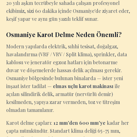
20 yılı aşkın tecrübeyle sahada çalışan profesyonel
ekibimiz, sizi 60 dakika içinde Osmaniye'de ziyaret eder,
keşif yapar ve aynı gün yazılı teklif sunar.
Osmaniye Karot Delme Neden Önemli?
Modern yapılarda elektrik, sıhhi tesisat, doğalgaz,
havalandırma (VRF / VRV / Split klima), sprinkler, data
kablosu ve jeneratör egzoz hatları için betonarme
duvar ve döşemelerde hassas delik açılması gerekir.
Osmaniye bölgesinde bulunan binalarda — ister yeni
inşaat ister tadilat —
elmas uçlu karot makinası
ile
açılan silindirik delik, armatür (nervürlü demir)
kesilmeden, yapıya zarar vermeden, toz ve titreşim
olmadan tamamlanır.
Karot delme çapları:
12 mm'den 600 mm'ye
kadar her
çapta mümkündür. Standart klima deliği 65–75 mm,