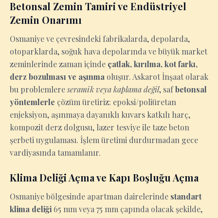
Betonsal Zemin Tamiri ve Endüstriyel
Zemin Onarımı
Osmaniye ve çevresindeki fabrikalarda, depolarda,
otoparklarda, soğuk hava depolarında ve büyük market
zeminlerinde zaman içinde
çatlak, kırılma, kot farkı,
derz bozulması ve aşınma
oluşur. Askarot İnşaat olarak
bu problemlere
seramik veya kaplama değil
, saf
betonsal
yöntemlerle
çözüm üretiriz: epoksi/poliüretan
enjeksiyon, aşınmaya dayanıklı kuvars katkılı harç,
kompozit derz dolgusu, lazer tesviye ile taze beton
şerbeti uygulaması. İşlem üretimi durdurmadan gece
vardiyasında tamamlanır.
Klima Deliği Açma ve Kapı Boşluğu Açma
Osmaniye bölgesinde apartman dairelerinde
standart
klima deliği
65 mm veya 75 mm çapında olacak şekilde,