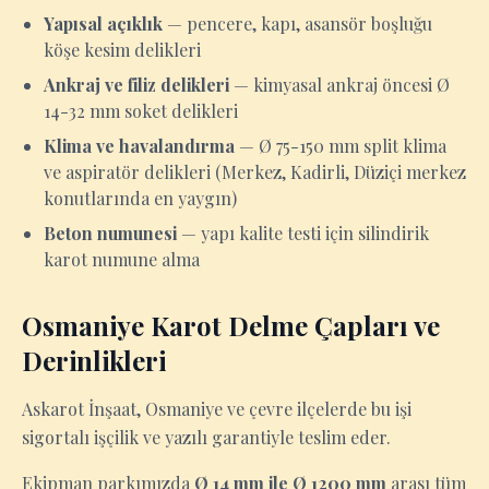
Yapısal açıklık
— pencere, kapı, asansör boşluğu
köşe kesim delikleri
Ankraj ve filiz delikleri
— kimyasal ankraj öncesi Ø
14-32 mm soket delikleri
Klima ve havalandırma
— Ø 75-150 mm split klima
ve aspiratör delikleri (Merkez, Kadirli, Düziçi merkez
konutlarında en yaygın)
Beton numunesi
— yapı kalite testi için silindirik
karot numune alma
Osmaniye Karot Delme Çapları ve
Derinlikleri
Askarot İnşaat, Osmaniye ve çevre ilçelerde bu işi
sigortalı işçilik ve yazılı garantiyle teslim eder.
Ekipman parkımızda
Ø 14 mm ile Ø 1200 mm
arası tüm