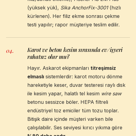
(yüksek yük),
Sika AnchorFix-3001
(hızlı
kürlenen). Her filiz ekme sonrası çekme
testi yapılır; rapor müşteriye teslim edilir.
Karot ve beton kesim sırasında ev/işyeri
04
.
rahatsız olur mu?
Hayır. Askarot ekipmanları
titreşimsiz
elmaslı
sistemlerdir: karot motoru dönme
hareketiyle keser, duvar testeresi raylı disk
ile kesim yapar, halatlı tel kesim
wire saw
betonu sessizce böler. HEPA filtreli
endüstriyel toz emiciler tüm tozu toplar.
Bitişik daire içinde müşteri varken bile
çalışılabilir. Ses seviyesi kırıcı yıkıma göre
%80 daha azdır
.