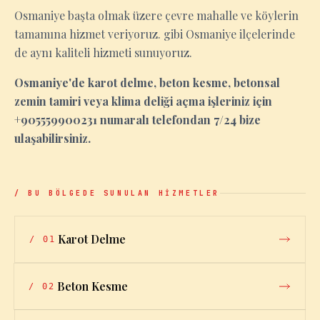
Osmaniye başta olmak üzere çevre mahalle ve köylerin
tamamına hizmet veriyoruz. gibi Osmaniye ilçelerinde
de aynı kaliteli hizmeti sunuyoruz.
Osmaniye'de karot delme, beton kesme, betonsal
zemin tamiri veya klima deliği açma işleriniz için
+905559900231 numaralı telefondan 7/24 bize
ulaşabilirsiniz.
/ BU BÖLGEDE SUNULAN HİZMETLER
Karot Delme
/
01
Beton Kesme
/
02