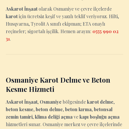
Askarot İnşaat
olarak Osmaniye ve çevre ilçelerde
karot
için ücretsiz keşif ve yazılı teklif veriyoruz. Hilti,
Husqvarna, Tyrolit A sınıfı ekipman; ETA onaylı
reçineler; sigortalı işçilik. Hemen arayın:
0555 990 02
31
.
Osmaniye Karot Delme ve Beton
Kesme Hizmeti
Askarot İnşaat
,
Osmaniye
bölgesinde
karot delme
,
beton kesme
,
beton delme
,
beton kırma
,
betonsal
zemin tamiri
,
klima deliği açma
ve
kapı boşluğu açma
hizmetleri sunar. Osmaniye merkez ve çevre ilçelerinde