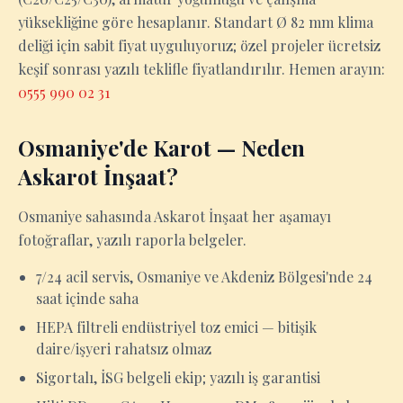
yüksekliğine göre hesaplanır. Standart Ø 82 mm klima
deliği için sabit fiyat uyguluyoruz; özel projeler ücretsiz
keşif sonrası yazılı teklifle fiyatlandırılır. Hemen arayın:
0555 990 02 31
Osmaniye'de Karot — Neden
Askarot İnşaat?
Osmaniye sahasında Askarot İnşaat her aşamayı
fotoğraflar, yazılı raporla belgeler.
7/24 acil servis, Osmaniye ve Akdeniz Bölgesi'nde 24
saat içinde saha
HEPA filtreli endüstriyel toz emici — bitişik
daire/işyeri rahatsız olmaz
Sigortalı, İSG belgeli ekip; yazılı iş garantisi