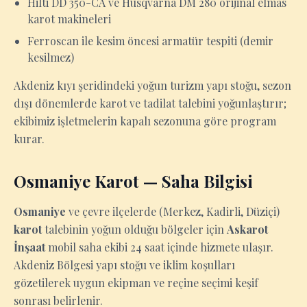
Hilti DD 350-CA ve Husqvarna DM 280 orijinal elmas
karot makineleri
Ferroscan ile kesim öncesi armatür tespiti (demir
kesilmez)
Akdeniz kıyı şeridindeki yoğun turizm yapı stoğu, sezon
dışı dönemlerde karot ve tadilat talebini yoğunlaştırır;
ekibimiz işletmelerin kapalı sezonuna göre program
kurar.
Osmaniye Karot — Saha Bilgisi
Osmaniye
ve çevre ilçelerde (Merkez, Kadirli, Düziçi)
karot
talebinin yoğun olduğu bölgeler için
Askarot
İnşaat
mobil saha ekibi 24 saat içinde hizmete ulaşır.
Akdeniz Bölgesi yapı stoğu ve iklim koşulları
gözetilerek uygun ekipman ve reçine seçimi keşif
sonrası belirlenir.