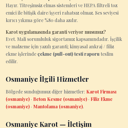
Hayır. Titreşimsiz elmas sistemleri ve HEPA filtreli toz
emici ile bitişik daire/işyeri rahatsız olmaz. Ses seviyesi
kırıcı yıkıma göre %80 daha azdır.
Karot uygulamasında garanti veriyor musunuz?
Evet. Mali sorumluluk sigortamız kapsamındadır. İşçilik
ve malzeme için yazılı garanti; kimyasal ankraj / filiz
ekme işlerinde
çekme (pull-out) testi raporu
teslim
edilir.
Osmaniye İlgili Hizmetler
Bölgede sunduğumuz diğer hizmetler:
Karot Firması
(osmaniye)
·
Beton Kesme (osmaniye)
·
Filiz Ekme
(osmaniye)
·
Mantolama (osmaniye)
.
Osmaniye Karot — İletişim