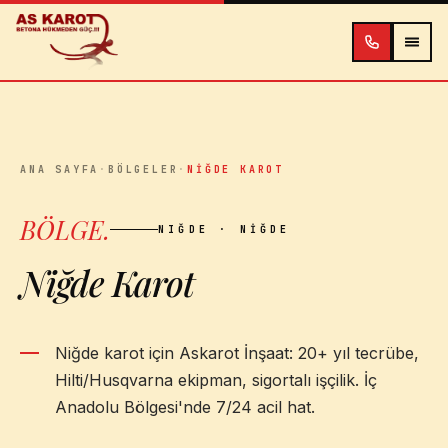
İçeriğe atla
ANA SAYFA
·
BÖLGELER
·
NIĞDE KAROT
BÖLGE
.
NIĞDE
· NIĞDE
Niğde Karot
Niğde karot için Askarot İnşaat: 20+ yıl tecrübe,
Hilti/Husqvarna ekipman, sigortalı işçilik. İç
Anadolu Bölgesi'nde 7/24 acil hat.