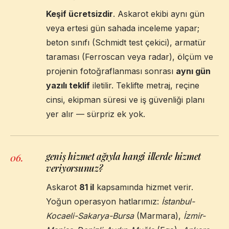
Keşif ücretsizdir
. Askarot ekibi aynı gün
veya ertesi gün sahada inceleme yapar;
beton sınıfı (Schmidt test çekici), armatür
taraması (Ferroscan veya radar), ölçüm ve
projenin fotoğraflanması sonrası
aynı gün
yazılı teklif
iletilir. Teklifte metraj, reçine
cinsi, ekipman süresi ve iş güvenliği planı
yer alır — sürpriz ek yok.
geniş hizmet ağıyla hangi illerde hizmet
06
.
veriyorsunuz?
Askarot
81 il
kapsamında hizmet verir.
Yoğun operasyon hatlarımız:
İstanbul-
Kocaeli-Sakarya-Bursa
(Marmara),
İzmir-