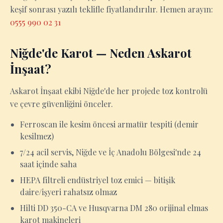
keşif sonrası yazılı teklifle fiyatlandırılır. Hemen arayın:
0555 990 02 31
Niğde'de Karot — Neden Askarot
İnşaat?
Askarot İnşaat ekibi Niğde'de her projede toz kontrolü
ve çevre güvenliğini önceler.
Ferroscan ile kesim öncesi armatür tespiti (demir
kesilmez)
7/24 acil servis, Niğde ve İç Anadolu Bölgesi'nde 24
saat içinde saha
HEPA filtreli endüstriyel toz emici — bitişik
daire/işyeri rahatsız olmaz
Hilti DD 350-CA ve Husqvarna DM 280 orijinal elmas
karot makineleri