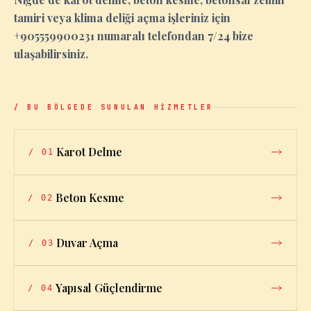
tamiri veya klima deliği açma işleriniz için
+905559900231 numaralı telefondan 7/24 bize
ulaşabilirsiniz.
/ BU BÖLGEDE SUNULAN HİZMETLER
Karot Delme
/
01
Beton Kesme
/
02
Duvar Açma
/
03
Yapısal Güçlendirme
/
04