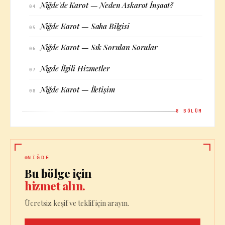
Niğde'de Karot — Neden Askarot İnşaat?
04
Niğde Karot — Saha Bilgisi
05
Niğde Karot — Sık Sorulan Sorular
06
Nigde İlgili Hizmetler
07
Niğde Karot — İletişim
08
8
BÖLÜM
NIĞDE
Bu bölge için
hizmet alın.
Ücretsiz keşif ve teklif için arayın.