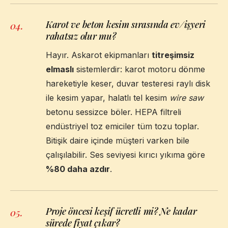
Karot ve beton kesim sırasında ev/işyeri
04
.
rahatsız olur mu?
Hayır. Askarot ekipmanları
titreşimsiz
elmaslı
sistemlerdir: karot motoru dönme
hareketiyle keser, duvar testeresi raylı disk
ile kesim yapar, halatlı tel kesim
wire saw
betonu sessizce böler. HEPA filtreli
endüstriyel toz emiciler tüm tozu toplar.
Bitişik daire içinde müşteri varken bile
çalışılabilir. Ses seviyesi kırıcı yıkıma göre
%80 daha azdır
.
Proje öncesi keşif ücretli mi? Ne kadar
05
.
sürede fiyat çıkar?