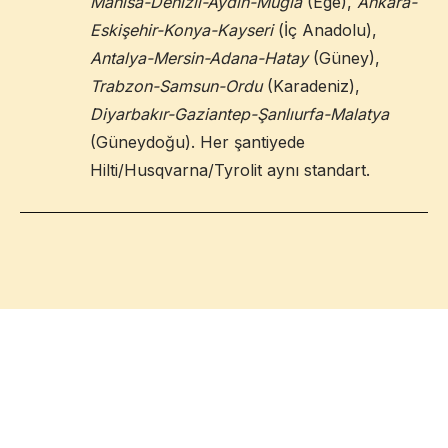
Manisa-Denizli-Aydın-Muğla
(Ege),
Ankara-
Eskişehir-Konya-Kayseri
(İç Anadolu),
Antalya-Mersin-Adana-Hatay
(Güney),
Trabzon-Samsun-Ordu
(Karadeniz),
Diyarbakır-Gaziantep-Şanlıurfa-Malatya
(Güneydoğu). Her şantiyede
Hilti/Husqvarna/Tyrolit aynı standart.