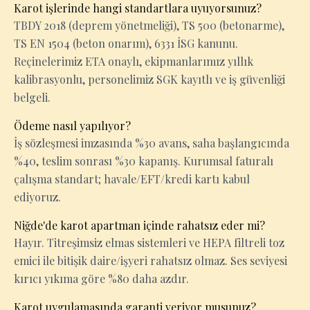
Karot işlerinde hangi standartlara uyuyorsunuz?
TBDY 2018 (deprem yönetmeliği), TS 500 (betonarme),
TS EN 1504 (beton onarım), 6331 İSG kanunu.
Reçinelerimiz ETA onaylı, ekipmanlarımız yıllık
kalibrasyonlu, personelimiz SGK kayıtlı ve iş güvenliği
belgeli.
Ödeme nasıl yapılıyor?
İş sözleşmesi imzasında %30 avans, saha başlangıcında
%40, teslim sonrası %30 kapanış. Kurumsal faturalı
çalışma standart; havale/EFT/kredi kartı kabul
ediyoruz.
Niğde'de karot apartman içinde rahatsız eder mi?
Hayır. Titreşimsiz elmas sistemleri ve HEPA filtreli toz
emici ile bitişik daire/işyeri rahatsız olmaz. Ses seviyesi
kırıcı yıkıma göre %80 daha azdır.
Karot uygulamasında garanti veriyor musunuz?