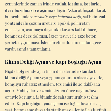
zeminlerinde zaman içinde
çatlak, kırılma, kot farkı,
derz bozulması ve aşınma
oluşur. Askarot İnşaat olarak
bu problemlere
seramik veya kaplama değil
, saf
betonsal
yöntemlerle
çözüm üretiriz: epoksi/poliüretan
enjeksiyon, aşınmaya dayanıklı kuvars katkılı harç,
kompozit derz dolgusu, lazer tesviye ile taze beton
şerbeti uygulaması. İşlem üretimi durdurmadan gece
vardiyasında tamamlanır.
Klima Deliği Açma ve Kapı Boşluğu Açma
Niğde bölgesinde apartman dairelerinde
standart
klima deliği
65 mm veya 75 mm çapında olacak şekilde,
komşuyu rahatsız etmeden, toz emici ile 20 dakikada
açılır. Mobilyalar ve zemin sizden önce naylon/bez
örtüyle korunur, iş bitiminde saha süpürülüp teslim
edilir.
Kapı boşluğu açma
işlemi ise tuğla duvarda 2–3
saat, betonarme duvarda statik onay + lento ile 1 iş günü