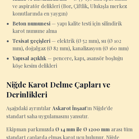
ve aspiratör delikleri (Bor, Çiftlik, Ulukışla merkez
konutlarında en yaygın)
Beton numunesi
— yapı kalite testi için silindirik
karot numune alma
Tesisat geçişleri
— elektrik (Ø 52 mm), su (Ø 102
mm), doğalgaz (Ø 82 mm), kanalizasyon (Ø 160 mm)
Yapısal açıklık
— pencere, kapı, asansör boşluğu
köşe kesim delikleri
Niğde Karot Delme Çapları ve
Derinlikleri
Aşağıdaki ayrıntılar
Askarot İnşaat
'ın Niğde'de
standart saha uygulamasını yansıtır.
Ekipman parkımızda
Ø 14 mm ile Ø 1200 mm
arası tüm
standart çaplarda elmas karot ucu bulunur. Niğde