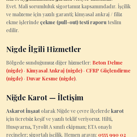
Evet. Mali sorumluluk sigortamız kapsamındadır. İşçilik
ve malzeme için yazılı garanti; kimyasal ankraj / filiz
ekme işlerinde
çekme (pull-out) testi raporu
teslim
edilir.
Nigde İlgili Hizmetler
Bölgede sunduğumuz diğer hizmetler:
Beton Delme
(nigde)
·
Kimyasal Ankraj (nigde)
·
CFRP Güçlendirme
(nigde)
·
Duvar Kesme (nigde)
.
Niğde Karot — İletişim
Askarot İnşaat
olarak Niğde ve çevre ilçelerde
karot
için ücretsiz keşif ve yazılı teklif veriyoruz. Hilti,
Husqvarna, Tyrolit A sınıfı ekipman; ETA onaylı
reçineler; sigortalı işçilik. Hemen arayın:
0555 990 02