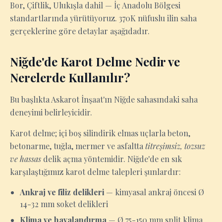
Bor, Çiftlik, Ulukışla dahil — İç Anadolu Bölgesi
standartlarında yürütüyoruz. 370K nüfuslu ilin saha
gerçeklerine göre detaylar aşağıdadır.
Niğde'de Karot Delme Nedir ve
Nerelerde Kullanılır?
Bu başlıkta Askarot İnşaat'ın Niğde sahasındaki saha
deneyimi belirleyicidir.
Karot delme; içi boş silindirik elmas uçlarla beton,
betonarme, tuğla, mermer ve asfaltta
titreşimsiz, tozsuz
ve hassas
delik açma yöntemidir. Niğde'de en sık
karşılaştığımız karot delme talepleri şunlardır:
Ankraj ve filiz delikleri
— kimyasal ankraj öncesi Ø
14-32 mm soket delikleri
Klima ve havalandırma
— Ø 75-150 mm split klima