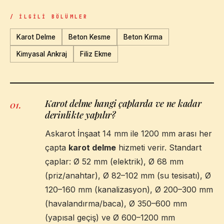
/ İLGILI BÖLÜMLER
Karot Delme
Beton Kesme
Beton Kırma
Kimyasal Ankraj
Filiz Ekme
Karot delme hangi çaplarda ve ne kadar
01
.
derinlikte yapılır?
Askarot İnşaat 14 mm ile 1200 mm arası her
çapta
karot delme
hizmeti verir. Standart
çaplar: Ø 52 mm (elektrik), Ø 68 mm
(priz/anahtar), Ø 82–102 mm (su tesisatı), Ø
120–160 mm (kanalizasyon), Ø 200–300 mm
(havalandırma/baca), Ø 350–600 mm
(yapısal geçiş) ve Ø 600–1200 mm