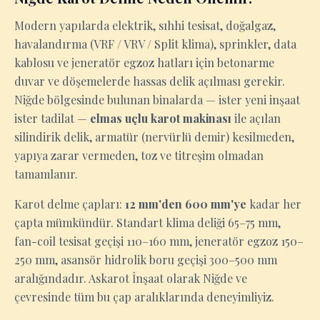
Modern yapılarda elektrik, sıhhi tesisat, doğalgaz,
havalandırma (VRF / VRV / Split klima), sprinkler, data
kablosu ve jeneratör egzoz hatları için betonarme
duvar ve döşemelerde hassas delik açılması gerekir.
Niğde bölgesinde bulunan binalarda — ister yeni inşaat
ister tadilat —
elmas uçlu karot makinası
ile açılan
silindirik delik, armatür (nervürlü demir) kesilmeden,
yapıya zarar vermeden, toz ve titreşim olmadan
tamamlanır.
Karot delme çapları:
12 mm'den 600 mm'ye
kadar her
çapta mümkündür. Standart klima deliği 65–75 mm,
fan-coil tesisat geçişi 110–160 mm, jeneratör egzoz 150–
250 mm, asansör hidrolik boru geçişi 300–500 mm
aralığındadır. Askarot İnşaat olarak Niğde ve
çevresinde tüm bu çap aralıklarında deneyimliyiz.