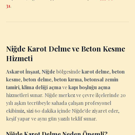
31
.
Niğde Karot Delme ve Beton Kesme
Hizmeti
Askarot İnşaat
,
Niğde
bölgesinde
karot delme
,
beton
kesme
,
beton delme
,
beton kırma
,
betonsal zemin
tamiri
,
klima deliği açma
ve
kapı boşluğu açma
hizmetleri sunar. Niğde merkez ve çevre ilçelerinde 20
yılı aşkın tecrübeyle sahada çalışan profesyonel
ekibimiz, sizi 60 dakika içinde Niğde'de ziyaret eder,
keşif yapar ve aynı gün yazılı teklif sunar.
Niğde Karot Delme Neden Önemli?