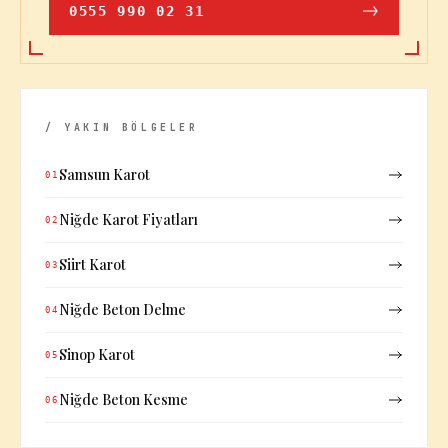
0555 990 02 31
/ YAKIN BÖLGELER
Samsun Karot
01
Niğde Karot Fiyatları
02
Siirt Karot
03
Niğde Beton Delme
04
Sinop Karot
05
Niğde Beton Kesme
06