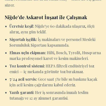
sürer.
Niğde'de Askarot İnşaat ile Çalışmak
Ücretsiz keşif:
Niğde'ye 60 dakikada ulaşırız, ölçü
alırız, aynı gün teklif.
Sigortalı işçilik:
İş makinaları ve personel Mesleki
Sorumluluk Sigortası kapsamında.
Elmas uçlu ekipman:
Hilti, Bosch, Tyrolit, Husqvarna
marka profesyonel karot ve kesim makineleri.
Toz kontrol sistemi:
HEPA filtreli endüstriyel toz
emici — iç mekanda görünür toz bırakmaz.
7/24 acil servis:
Gece saat 3'te bile su baskını/kaçak
için acil kesim çağrılarını kabul ederiz.
Yazılı garanti:
Her iş sonrasında imzalı teslim
tutanağı ve 12 ay zimmet garantisi.