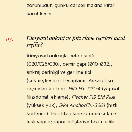
zorunludur, çünkü darbeli makine kırar,
karot keser.
Kimyasal ankraj ve filiz ekme reçetesi nasıl
03
.
seçilir?
Kimyasal ankraj
ta beton sınıfı
(C20/C25/C30), demir çapı (Ø10–Ø32),
ankraj derinliği ve gerilme tipi
(çekme/kesme) hesaplanır. Askarot şu
reçineleri kullanır:
Hilti HY 200-A
(yapısal
filiz/donatı ekleme),
Fischer FIS EM Plus
(yüksek yük),
Sika AnchorFix-3001
(hızlı
kürlenen). Her filiz ekme sonrası çekme
testi yapılır; rapor müşteriye teslim edilir.