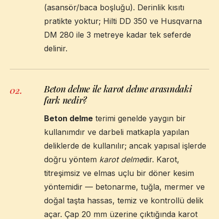
(asansör/baca boşluğu). Derinlik kısıtı
pratikte yoktur; Hilti DD 350 ve Husqvarna
DM 280 ile 3 metreye kadar tek seferde
delinir.
Beton delme ile karot delme arasındaki
02
.
fark nedir?
Beton delme
terimi genelde yaygın bir
kullanımdır ve darbeli matkapla yapılan
deliklerde de kullanılır; ancak yapısal işlerde
doğru yöntem
karot delme
dir. Karot,
titreşimsiz ve elmas uçlu bir döner kesim
yöntemidir — betonarme, tuğla, mermer ve
doğal taşta hassas, temiz ve kontrollü delik
açar. Çap 20 mm üzerine çıktığında karot