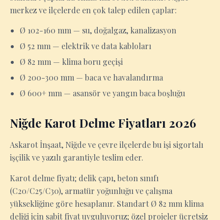
merkez ve ilçelerde en çok talep edilen çaplar:
Ø 102-160 mm — su, doğalgaz, kanalizasyon
Ø 52 mm — elektrik ve data kabloları
Ø 82 mm — klima boru geçişi
Ø 200-300 mm — baca ve havalandırma
Ø 600+ mm — asansör ve yangın baca boşluğu
Niğde Karot Delme Fiyatları 2026
Askarot İnşaat, Niğde ve çevre ilçelerde bu işi sigortalı
işçilik ve yazılı garantiyle teslim eder.
Karot delme fiyatı; delik çapı, beton sınıfı
(C20/C25/C30), armatür yoğunluğu ve çalışma
yüksekliğine göre hesaplanır. Standart Ø 82 mm klima
deliği için sabit fiyat uyguluyoruz; özel projeler ücretsiz