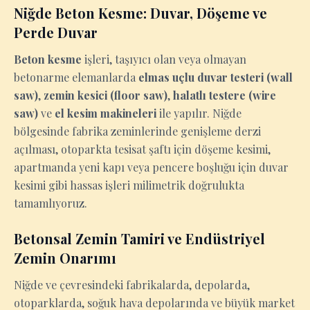
Niğde Beton Kesme: Duvar, Döşeme ve
Perde Duvar
Beton kesme
işleri, taşıyıcı olan veya olmayan
betonarme elemanlarda
elmas uçlu duvar testeri (wall
saw)
,
zemin kesici (floor saw)
,
halatlı testere (wire
saw)
ve
el kesim makineleri
ile yapılır. Niğde
bölgesinde fabrika zeminlerinde genişleme derzi
açılması, otoparkta tesisat şaftı için döşeme kesimi,
apartmanda yeni kapı veya pencere boşluğu için duvar
kesimi gibi hassas işleri milimetrik doğrulukta
tamamlıyoruz.
Betonsal Zemin Tamiri ve Endüstriyel
Zemin Onarımı
Niğde ve çevresindeki fabrikalarda, depolarda,
otoparklarda, soğuk hava depolarında ve büyük market