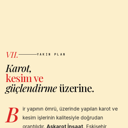
VII.
YAKIN PLAN
Karot,
kesim ve
güçlendirme
üzerine.
B
ir yapının ömrü, üzerinde yapılan karot ve
kesim işlerinin kalitesiyle doğrudan
orantılıdır.
Askarot İnşaat
,
Eskişehir