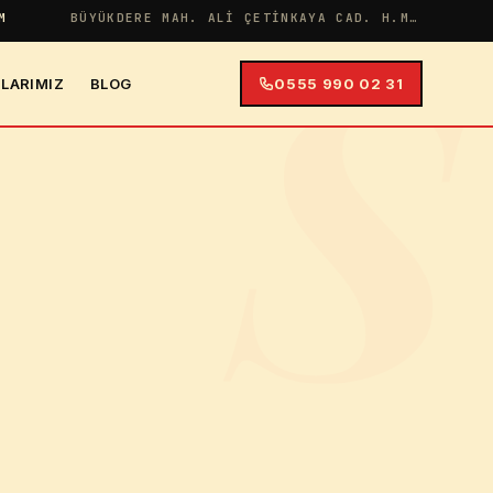
S
M
BÜYÜKDERE MAH. ALI ÇETINKAYA CAD. H.MERYEM APT NO:38 İÇ KAPI NO:4
LARIMIZ
BLOG
0555 990 02 31