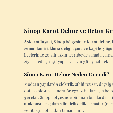
Sinop Karot Delme ve Beton K
Askarot İnşaat
,
Sinop
bölgesinde
karot delme
,
zemin tamiri
,
klima deliği açma
ve
kapı boşluğ
ilçelerinde 20 yılı aşkın tecrübeyle sahada çalış
ziyaret eder, keşif yapar ve aynı gün yazılı teklif
Sinop Karot Delme Neden Önemli?
Modern yapılarda elektrik, sıhhi tesisat, doğalga
data kablosu ve jeneratör egzoz hatları için be
gerekir. Sinop bölgesinde bulunan binalarda — is
makinası
ile açılan silindirik delik, armatür (n
ve titreşim olmadan tamamlanır.