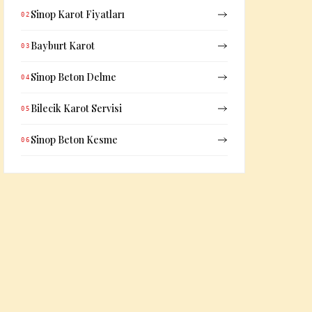
Sinop Karot Fiyatları
02
Bayburt Karot
03
Sinop Beton Delme
04
Bilecik Karot Servisi
05
Sinop Beton Kesme
06