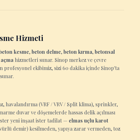
esme Hizmeti
beton kesme
,
beton delme
,
beton kırma
,
betonsal
u açma
hizmetleri sunar. Sinop merkez ve çevre
an profesyonel ekibimiz, sizi 60 dakika içinde Sinop'ta
 sunar.
z, havalandırma (VRF / VRV / Split klima), sprinkler,
tonarme duvar ve döşemelerde hassas delik açılması
ter yeni inşaat ister tadilat —
elmas uçlu karot
ervürlü demir) kesilmeden, yapıya zarar vermeden, toz