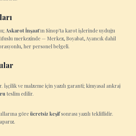
ları
nu;
Askarot İnşaat
'ın Sinop'ta karot işlerinde uyduğu
nüfuslu merkezinde — Merkez, Boyabat, Ayancık dahil
brasyonlu, her personel belgeli.
ular
İşçilik ve malzeme için yazılı garanti; kimyasal ankraj
oru
teslim edilir.
oşullarına göre
ücretsiz keşif
sonrası yazılı tekliflidir.
aparız.