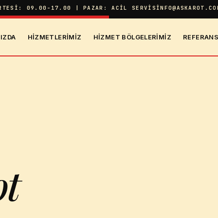
RTESI: 09.00-17.00 | PAZAR: ACIL SERVIS
INFO@ASKAROT.CO
IZDA
HIZMETLERIMIZ
HIZMET BÖLGELERIMIZ
REFERANS
ot