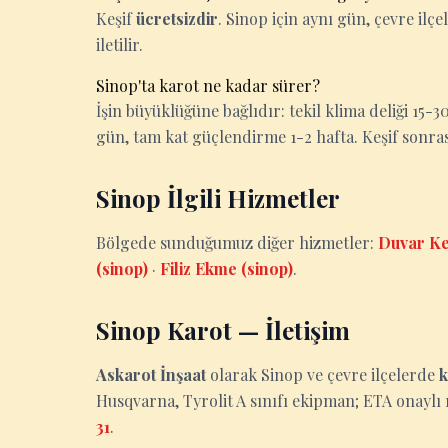
Keşif
ücretsizdir
. Sinop için aynı gün, çevre ilçe
iletilir.
Sinop'ta karot ne kadar sürer?
İşin büyüklüğüne bağlıdır: tekil klima deliği 15
gün, tam kat güçlendirme 1-2 hafta. Keşif sonrası k
Sinop İlgili Hizmetler
Bölgede sunduğumuz diğer hizmetler:
Duvar Ke
(sinop)
·
Filiz Ekme (sinop)
.
Sinop Karot — İletişim
Askarot İnşaat
olarak Sinop ve çevre ilçelerde
k
Husqvarna, Tyrolit A sınıfı ekipman; ETA onaylı r
31
.