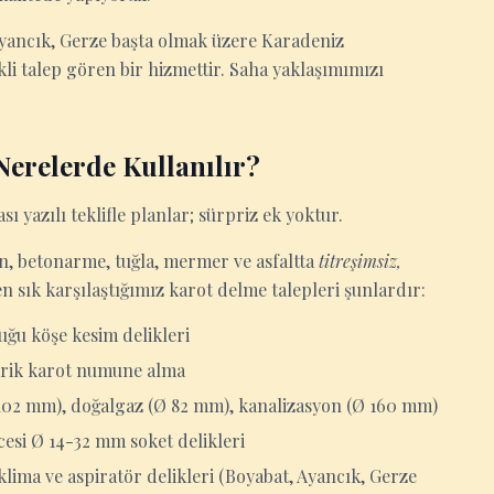
Ayancık, Gerze başta olmak üzere Karadeniz
i talep gören bir hizmettir. Saha yaklaşımımızı
Nerelerde Kullanılır?
sı yazılı teklifle planlar; sürpriz ek yoktur.
ton, betonarme, tuğla, mermer ve asfaltta
titreşimsiz,
n sık karşılaştığımız karot delme talepleri şunlardır:
uğu köşe kesim delikleri
ndirik karot numune alma
 102 mm), doğalgaz (Ø 82 mm), kanalizasyon (Ø 160 mm)
esi Ø 14-32 mm soket delikleri
lima ve aspiratör delikleri (Boyabat, Ayancık, Gerze