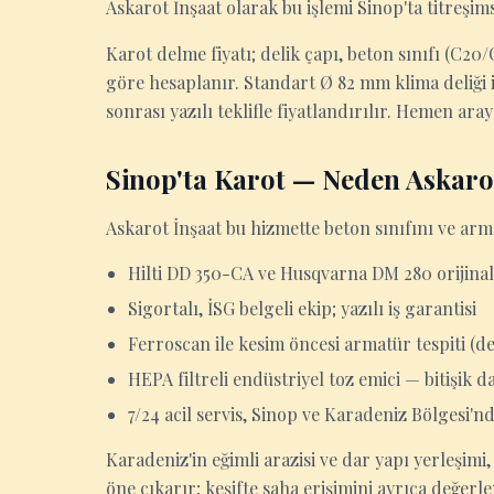
Askarot İnşaat olarak bu işlemi Sinop'ta titreşi
Karot delme fiyatı; delik çapı, beton sınıfı (C2
göre hesaplanır. Standart Ø 82 mm klima deliği iç
sonrası yazılı teklifle fiyatlandırılır. Hemen ara
Sinop'ta Karot — Neden Askaro
Askarot İnşaat bu hizmette beton sınıfını ve arm
Hilti DD 350-CA ve Husqvarna DM 280 orijinal
Sigortalı, İSG belgeli ekip; yazılı iş garantisi
Ferroscan ile kesim öncesi armatür tespiti (d
HEPA filtreli endüstriyel toz emici — bitişik d
7/24 acil servis, Sinop ve Karadeniz Bölgesi'nd
Karadeniz'in eğimli arazisi ve dar yapı yerleşim
öne çıkarır; keşifte saha erişimini ayrıca değerle