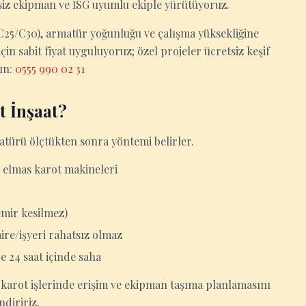
msiz ekipman ve İSG uyumlu ekiple yürütüyoruz.
0/C25/C30), armatür yoğunluğu ve çalışma yüksekliğine
in sabit fiyat uyguluyoruz; özel projeler ücretsiz keşif
yın:
0555 990 02 31
t İnşaat?
atürü ölçtükten sonra yöntemi belirler.
 elmas karot makineleri
emir kesilmez)
aire/işyeri rahatsız olmaz
e 24 saat içinde saha
i, karot işlerinde erişim ve ekipman taşıma planlamasını
ndiririz.