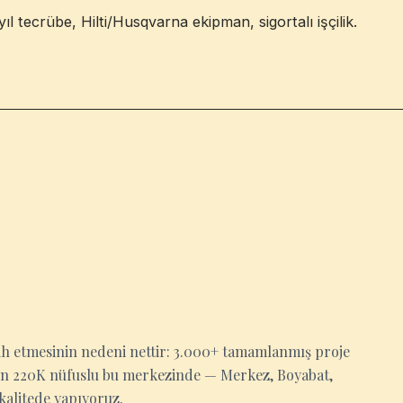
ıl tecrübe, Hilti/Husqvarna ekipman, sigortalı işçilik.
cih etmesinin nedeni nettir: 3.000+ tamamlanmış proje
'nin 220K nüfuslu bu merkezinde — Merkez, Boyabat,
kalitede yapıyoruz.