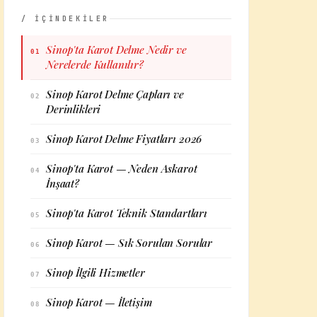
/ İÇİNDEKİLER
Sinop'ta Karot Delme Nedir ve
01
Nerelerde Kullanılır?
Sinop Karot Delme Çapları ve
02
Derinlikleri
Sinop Karot Delme Fiyatları 2026
03
Sinop'ta Karot — Neden Askarot
04
İnşaat?
Sinop'ta Karot Teknik Standartları
05
Sinop Karot — Sık Sorulan Sorular
06
Sinop İlgili Hizmetler
07
Sinop Karot — İletişim
08