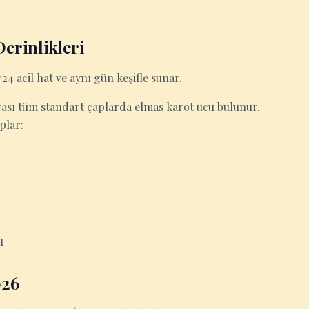
erinlikleri
24 acil hat ve aynı gün keşifle sunar.
ası tüm standart çaplarda elmas karot ucu bulunur.
plar:
u
026