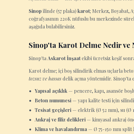
Sinop
ilinde (57 plaka)
karot
; Merkez, Boyabat, 
coğrafyasının 220K nüfuslu bu merkezinde sürekl
aşağıda bulabilirsiniz.
Sinop'ta Karot Delme Nedir ve 
Sinop'ta
Askarot İnşaat
ekibi ücretsiz keşif sonra
Karot delme; içi boş silindirik elmas uçlarla be
tozsuz ve hassas
delik açma yöntemidir. Sinop'ta e
Yapısal açıklık
— pencere, kapı, asansör boşl
Beton numunesi
— yapı kalite testi için sili
Tesisat geçişleri
— elektrik (Ø 52 mm), su (Ø
Ankraj ve filiz delikleri
— kimyasal ankraj önc
Klima ve havalandırma
— Ø 75-150 mm split k