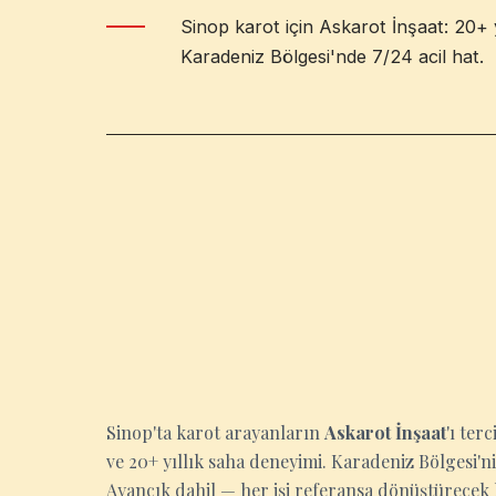
Sinop karot için Askarot İnşaat: 20+ y
Karadeniz Bölgesi'nde 7/24 acil hat.
SINOP
Sinop'ta karot arayanların
Askarot İnşaat
'ı ter
ve 20+ yıllık saha deneyimi. Karadeniz Bölgesi
Ayancık dahil — her işi referansa dönüştürecek 