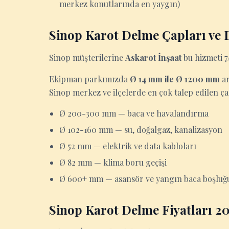
merkez konutlarında en yaygın)
Sinop Karot Delme Çapları ve D
Sinop müşterilerine
Askarot İnşaat
bu hizmeti 7/
Ekipman parkımızda
Ø 14 mm ile Ø 1200 mm
ar
Sinop merkez ve ilçelerde en çok talep edilen ça
Ø 200-300 mm — baca ve havalandırma
Ø 102-160 mm — su, doğalgaz, kanalizasyon
Ø 52 mm — elektrik ve data kabloları
Ø 82 mm — klima boru geçişi
Ø 600+ mm — asansör ve yangın baca boşluğ
Sinop Karot Delme Fiyatları 2