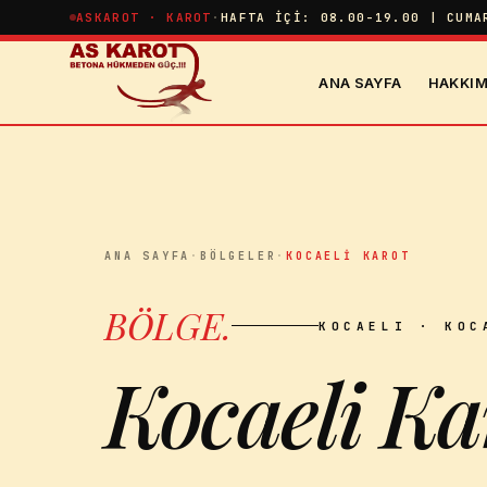
İçeriğe atla
ASKAROT · KAROT
·
HAFTA İÇI: 08.00-19.00 | CUMA
ANA SAYFA
HAKKIM
ANA SAYFA
·
BÖLGELER
·
KOCAELI KAROT
BÖLGE
.
KOCAELI
· KOC
Kocaeli Ka