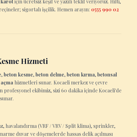
e
karot
için ücretsiz keşif ve yazılı teklif veriyoruz. Hilti,
eçineler; sigortalı işçilik. Hemen arayın:
0555 990 02
Kesme Hizmeti
e
,
beton kesme
,
beton delme
,
beton kırma
,
betonsal
u açma
hizmetleri sunar. Kocaeli merkez ve çevre
an profesyonel ekibimiz, sizi 60 dakika içinde Kocaeli'de
 sunar.
?
z, havalandırma (VRF / VRV / Split klima), sprinkler,
tonarme duvar ve döşemelerde hassas delik açılması