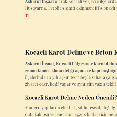
Askarot İnşaat
olarak Kocaeli ve çevre ilçelerd
Husqvarna, Tyrolit A sınıfı ekipman; ETA onaylı r
31
.
Kocaeli Karot Delme ve Beton 
Askarot İnşaat
,
Kocaeli
bölgesinde
karot delm
zemin tamiri
,
klima deliği açma
ve
kapı boşluğ
ilçelerinde 20 yılı aşkın tecrübeyle sahada çalış
ziyaret eder, keşif yapar ve aynı gün yazılı teklif
Kocaeli Karot Delme Neden Önemli
Modern yapılarda elektrik, sıhhi tesisat, doğalga
data kablosu ve jeneratör egzoz hatları için be