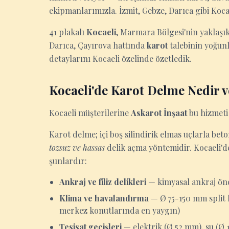
ekipmanlarımızla. İzmit, Gebze, Darıca gibi Kocae
41 plakalı
Kocaeli
, Marmara Bölgesi'nin yaklaşık
Darıca, Çayırova hattında
karot
talebinin yoğunl
detaylarını Kocaeli özelinde özetledik.
Kocaeli'de Karot Delme Nedir v
Kocaeli müşterilerine
Askarot İnşaat
bu hizmeti 
Karot delme; içi boş silindirik elmas uçlarla be
tozsuz ve hassas
delik açma yöntemidir. Kocaeli'de
şunlardır:
Ankraj ve filiz delikleri
— kimyasal ankraj önc
Klima ve havalandırma
— Ø 75-150 mm split k
merkez konutlarında en yaygın)
Tesisat geçişleri
— elektrik (Ø 52 mm), su (Ø