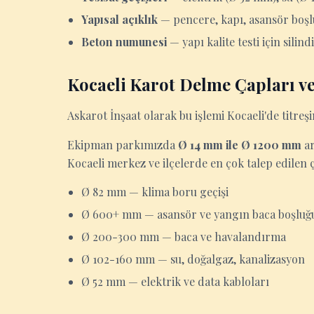
Yapısal açıklık
— pencere, kapı, asansör boşl
Beton numunesi
— yapı kalite testi için sili
Kocaeli Karot Delme Çapları ve
Askarot İnşaat olarak bu işlemi Kocaeli'de titre
Ekipman parkımızda
Ø 14 mm ile Ø 1200 mm
ar
Kocaeli merkez ve ilçelerde en çok talep edilen 
Ø 82 mm — klima boru geçişi
Ø 600+ mm — asansör ve yangın baca boşluğ
Ø 200-300 mm — baca ve havalandırma
Ø 102-160 mm — su, doğalgaz, kanalizasyon
Ø 52 mm — elektrik ve data kabloları