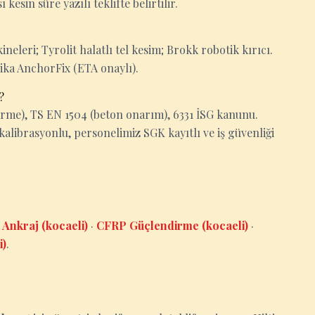
esin süre yazılı teklifte belirtilir.
eleri; Tyrolit halatlı tel kesim; Brokk robotik kırıcı.
Sika AnchorFix (ETA onaylı).
?
rme), TS EN 1504 (beton onarım), 6331 İSG kanunu.
kalibrasyonlu, personelimiz SGK kayıtlı ve iş güvenliği
 Ankraj (kocaeli)
·
CFRP Güçlendirme (kocaeli)
·
i)
.