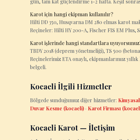
gün, tam kat güçlendirme 1-2 hafta. Keşif sonrası k
Karot için hangi ekipman kullanılır?
Hilti DD 350, Husqvarna DM 280 elmas karot makin
Reçineler: Hilti HY 200-A, Fischer FIS EM Plus, 
Karot işlerinde hangi standartlara uyuyorsunuz
TBDY 2018 (deprem yönetmeliği), TS 500 (betona
Reçinelerimiz ETA onaylı, ekipmanlarımız yıllık 
belgeli.
Kocaeli İlgili Hizmetler
Bölgede sunduğumuz diğer hizmetler:
Kimyasal
Duvar Kesme (kocaeli)
·
Karot Firması (kocael
Kocaeli Karot — İletişim