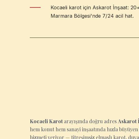
Kocaeli karot için Askarot İnşaat: 20+ 
Marmara Bölgesi'nde 7/24 acil hat.
KOCAELI
Kocaeli Karot
arayışında doğru adres
Askarot 
hem konut hem sanayi inşaatında hızla büyüyen b
hizmeti veriyor — titreşimsiz elmaslı karot, duvar