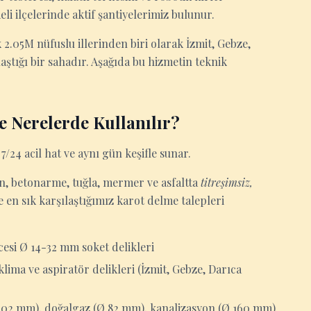
li ilçelerinde aktif şantiyelerimiz bulunur.
 2.05M nüfuslu illerinden biri olarak İzmit, Gebze,
aştığı bir sahadır. Aşağıda bu hizmetin teknik
e Nerelerde Kullanılır?
7/24 acil hat ve aynı gün keşifle sunar.
ton, betonarme, tuğla, mermer ve asfaltta
titreşimsiz,
 en sık karşılaştığımız karot delme talepleri
esi Ø 14-32 mm soket delikleri
lima ve aspiratör delikleri (İzmit, Gebze, Darıca
 102 mm), doğalgaz (Ø 82 mm), kanalizasyon (Ø 160 mm)