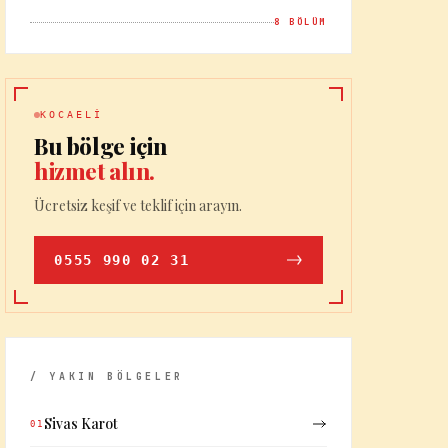
8
BÖLÜM
KOCAELI
Bu bölge için
hizmet alın.
Ücretsiz keşif ve teklif için arayın.
0555 990 02 31
/ YAKIN BÖLGELER
Sivas Karot
01