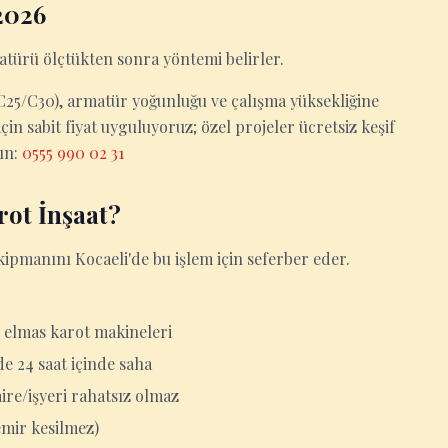
2026
atürü ölçtükten sonra yöntemi belirler.
0/C25/C30), armatür yoğunluğu ve çalışma yüksekliğine
in sabit fiyat uyguluyoruz; özel projeler ücretsiz keşif
yın:
0555 990 02 31
rot İnşaat?
kipmanını Kocaeli'de bu işlem için seferber eder.
 elmas karot makineleri
de 24 saat içinde saha
aire/işyeri rahatsız olmaz
emir kesilmez)