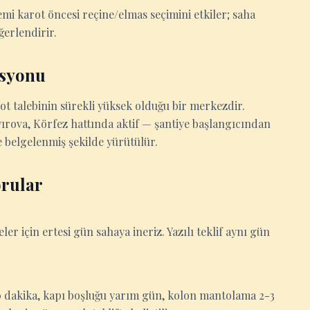
i karot öncesi reçine/elmas seçimini etkiler; saha
ğerlendirir.
asyonu
t talebinin sürekli yüksek olduğu bir merkezdir.
yırova, Körfez hattında aktif — şantiye başlangıcından
 belgelenmiş şekilde yürütülür.
orular
eler için ertesi gün sahaya ineriz. Yazılı teklif aynı gün
-30 dakika, kapı boşluğu yarım gün, kolon mantolama 2-3