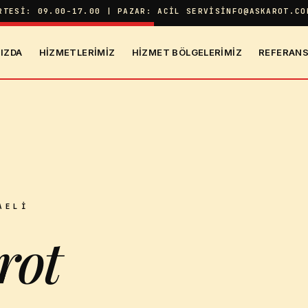
RTESI: 09.00-17.00 | PAZAR: ACIL SERVIS
INFO@ASKAROT.CO
IZDA
HIZMETLERIMIZ
HIZMET BÖLGELERIMIZ
REFERANS
AELI
rot