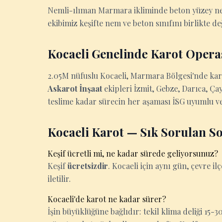
Nemli-ılıman Marmara ikliminde beton yüzey nem
ekibimiz keşifte nem ve beton sınıfını birlikte de
Kocaeli Genelinde Karot Oper
2.05M nüfuslu Kocaeli, Marmara Bölgesi'nde karo
Askarot İnşaat
ekipleri İzmit, Gebze, Darıca, Ça
teslime kadar sürecin her aşaması İSG uyumlu ve
Kocaeli Karot — Sık Sorulan S
Keşif ücretli mi, ne kadar sürede geliyorsunuz?
Keşif
ücretsizdir
. Kocaeli için aynı gün, çevre ilç
iletilir.
Kocaeli'de karot ne kadar sürer?
İşin büyüklüğüne bağlıdır: tekil klima deliği 15