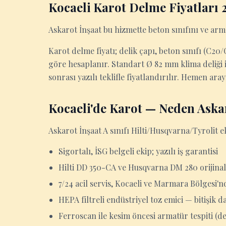
Kocaeli Karot Delme Fiyatları 
Askarot İnşaat bu hizmette beton sınıfını ve arm
Karot delme fiyatı; delik çapı, beton sınıfı (C2
göre hesaplanır. Standart Ø 82 mm klima deliği iç
sonrası yazılı teklifle fiyatlandırılır. Hemen ara
Kocaeli'de Karot — Neden Aska
Askarot İnşaat A sınıfı Hilti/Husqvarna/Tyrolit e
Sigortalı, İSG belgeli ekip; yazılı iş garantisi
Hilti DD 350-CA ve Husqvarna DM 280 orijinal
7/24 acil servis, Kocaeli ve Marmara Bölgesi'n
HEPA filtreli endüstriyel toz emici — bitişik d
Ferroscan ile kesim öncesi armatür tespiti (d