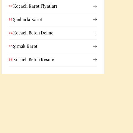
Kocaeli Karot Fiyatları
02
Şanlıurfa Karot
03
Kocaeli Beton Delme
04
Şırnak Karot
05
Kocaeli Beton Kesme
06