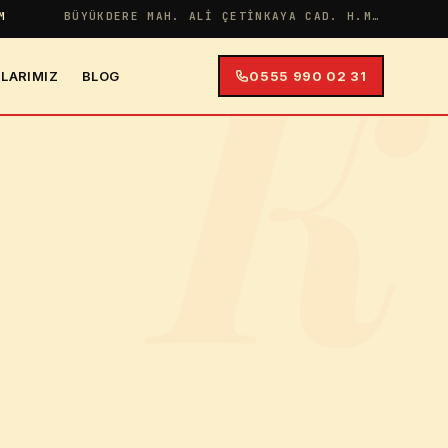
K
M
BÜYÜKDERE MAH. ALI ÇETINKAYA CAD. H.MERYEM APT NO:38 İÇ KAPI NO:4
LARIMIZ
BLOG
0555 990 02 31