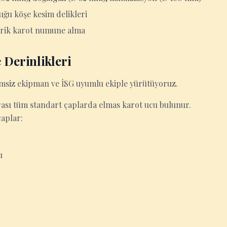
uğu köşe kesim delikleri
ndirik karot numune alma
 Derinlikleri
şimsiz ekipman ve İSG uyumlu ekiple yürütüyoruz.
ası tüm standart çaplarda elmas karot ucu bulunur.
çaplar:
u