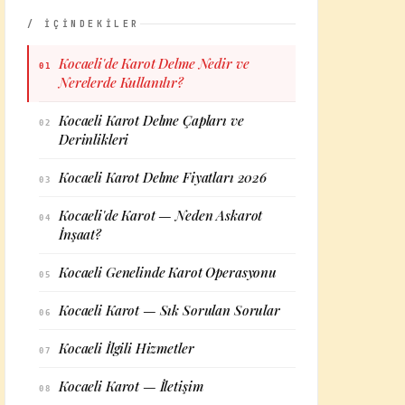
/ İÇİNDEKİLER
Kocaeli'de Karot Delme Nedir ve
01
Nerelerde Kullanılır?
Kocaeli Karot Delme Çapları ve
02
Derinlikleri
Kocaeli Karot Delme Fiyatları 2026
03
Kocaeli'de Karot — Neden Askarot
04
İnşaat?
Kocaeli Genelinde Karot Operasyonu
05
Kocaeli Karot — Sık Sorulan Sorular
06
Kocaeli İlgili Hizmetler
07
Kocaeli Karot — İletişim
08