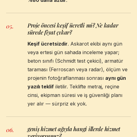
Proje öncesi keşif ücretli mi? Ne kadar
05
.
sürede fiyat çıkar?
Keşif ücretsizdir
. Askarot ekibi aynı gün
veya ertesi gün sahada inceleme yapar;
beton sınıfı (Schmidt test çekici), armatür
taraması (Ferroscan veya radar), ölçüm ve
projenin fotoğraflanması sonrası
aynı gün
yazılı teklif
iletilir. Teklifte metraj, reçine
cinsi, ekipman süresi ve iş güvenliği planı
yer alır — sürpriz ek yok.
geniş hizmet ağıyla hangi illerde hizmet
06
.
veriyorsunuz?