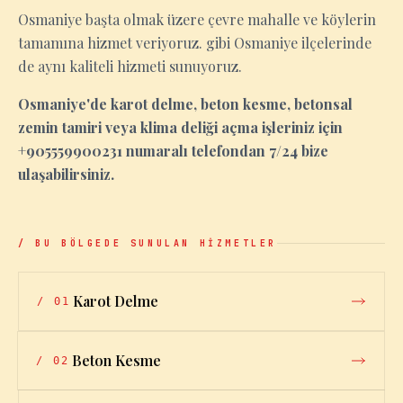
Osmaniye başta olmak üzere çevre mahalle ve köylerin
tamamına hizmet veriyoruz. gibi Osmaniye ilçelerinde
de aynı kaliteli hizmeti sunuyoruz.
Osmaniye'de karot delme, beton kesme, betonsal
zemin tamiri veya klima deliği açma işleriniz için
+905559900231 numaralı telefondan 7/24 bize
ulaşabilirsiniz.
/ BU BÖLGEDE SUNULAN HİZMETLER
Karot Delme
/
01
Beton Kesme
/
02