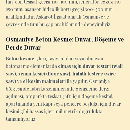
fan-coil tesisat geçişi 110–160 mm, jeneratör egzoz 150–
250 mm, asansör hidrolik boru geçişi 300–500 mm
aralığındadır. Askarot İnşaat olarak Osmaniye ve
çevresinde tüm bu çap aralıklarında deneyimliyiz.
Osmaniye Beton Kesme: Duvar, Döşeme ve
Perde Duvar
Beton kesme
işleri, taşıyıcı olan veya olmayan
betonarme elemanlarda
elmas uçlu duvar testeri (wall
saw)
,
zemin kesici (floor saw)
,
halatlı testere (wire
saw)
ve
el kesim makineleri
ile yapılır. Osmaniye
bölgesinde fabrika zeminlerinde genişleme derzi
açılması, otoparkta tesisat şaftı için döşeme kesimi,
apartmanda yeni kapı veya pencere boşluğu için duvar
kesimi gibi hassas işleri milimetrik doğrulukta
tamamlıyoruz.