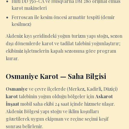
Hilti DD 350-CA ve Husqvarna DM 280 orijinal elmas
karot makineleri
Ferroscan ile kesim öncesi armatür tespiti (demir
kesilmez)
Akdeniz kıyı şeridindeki yoğun turizm yapı stoğu, sezon
dışı dönemlerde karot ve tadilat talebini yoğunlaştırır;
ekibimiz işletmelerin kapalı sezonuna göre program
kurar.
Osmaniye Karot — Saha Bilgisi
Osmaniye
ve çevre ilçelerde (Merkez, Kadirli, Düziçi)
karot
talebinin yoğun olduğu bölgeler için
Askarot
İnşaat
mobil saha ekibi 24 saat içinde hizmete ulaşır.
Akdeniz Bölgesi yapı stoğu ve iklim koşulları
gözetilerek uygun ekipman ve reçine seçimi keşif
sonrası belirlenir.