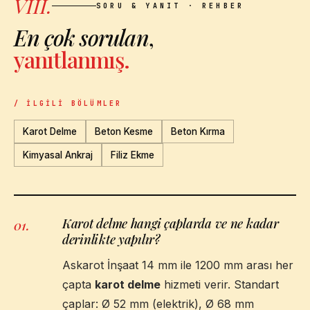
VIII.
SORU & YANIT · REHBER
En çok sorulan
,
yanıtlanmış.
/ İLGILI BÖLÜMLER
Karot Delme
Beton Kesme
Beton Kırma
Kimyasal Ankraj
Filiz Ekme
Karot delme hangi çaplarda ve ne kadar
01
.
derinlikte yapılır?
Askarot İnşaat 14 mm ile 1200 mm arası her
çapta
karot delme
hizmeti verir. Standart
çaplar: Ø 52 mm (elektrik), Ø 68 mm