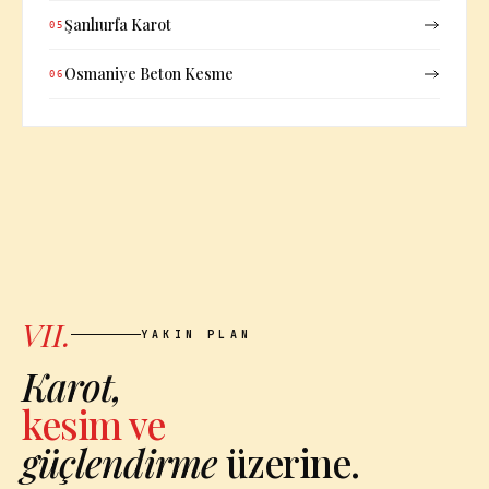
Şanlıurfa Karot
05
Osmaniye Beton Kesme
06
VII.
YAKIN PLAN
Karot,
kesim ve
güçlendirme
üzerine.