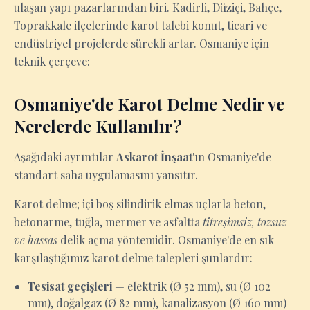
ulaşan yapı pazarlarından biri. Kadirli, Düziçi, Bahçe,
Toprakkale ilçelerinde karot talebi konut, ticari ve
endüstriyel projelerde sürekli artar. Osmaniye için
teknik çerçeve:
Osmaniye'de Karot Delme Nedir ve
Nerelerde Kullanılır?
Aşağıdaki ayrıntılar
Askarot İnşaat
'ın Osmaniye'de
standart saha uygulamasını yansıtır.
Karot delme; içi boş silindirik elmas uçlarla beton,
betonarme, tuğla, mermer ve asfaltta
titreşimsiz, tozsuz
ve hassas
delik açma yöntemidir. Osmaniye'de en sık
karşılaştığımız karot delme talepleri şunlardır:
Tesisat geçişleri
— elektrik (Ø 52 mm), su (Ø 102
mm), doğalgaz (Ø 82 mm), kanalizasyon (Ø 160 mm)