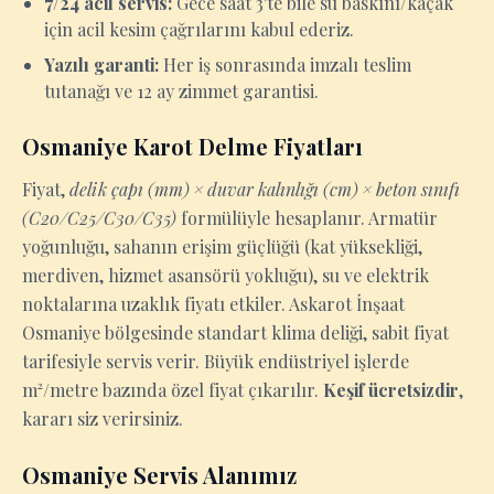
7/24 acil servis:
Gece saat 3'te bile su baskını/kaçak
için acil kesim çağrılarını kabul ederiz.
Yazılı garanti:
Her iş sonrasında imzalı teslim
tutanağı ve 12 ay zimmet garantisi.
Osmaniye Karot Delme Fiyatları
Fiyat,
delik çapı (mm) × duvar kalınlığı (cm) × beton sınıfı
(C20/C25/C30/C35)
formülüyle hesaplanır. Armatür
yoğunluğu, sahanın erişim güçlüğü (kat yüksekliği,
merdiven, hizmet asansörü yokluğu), su ve elektrik
noktalarına uzaklık fiyatı etkiler. Askarot İnşaat
Osmaniye bölgesinde standart klima deliği, sabit fiyat
tarifesiyle servis verir. Büyük endüstriyel işlerde
m²/metre bazında özel fiyat çıkarılır.
Keşif ücretsizdir
,
kararı siz verirsiniz.
Osmaniye Servis Alanımız