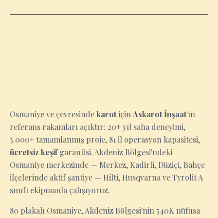
OSMANIYE
Osmaniye ve çevresinde
karot
için
Askarot İnşaat
'ın
referans rakamları açıktır: 20+ yıl saha deneyimi,
3.000+ tamamlanmış proje, 81 il operasyon kapasitesi,
ücretsiz keşif
garantisi. Akdeniz Bölgesi'ndeki
Osmaniye merkezinde — Merkez, Kadirli, Düziçi, Bahçe
ilçelerinde aktif şantiye — Hilti, Husqvarna ve Tyrolit A
sınıfı ekipmanla çalışıyoruz.
80 plakalı Osmaniye, Akdeniz Bölgesi'nin 540K nüfusa