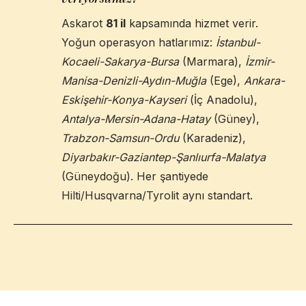
Askarot
81 il
kapsamında hizmet verir.
Yoğun operasyon hatlarımız:
İstanbul-
Kocaeli-Sakarya-Bursa
(Marmara),
İzmir-
Manisa-Denizli-Aydın-Muğla
(Ege),
Ankara-
Eskişehir-Konya-Kayseri
(İç Anadolu),
Antalya-Mersin-Adana-Hatay
(Güney),
Trabzon-Samsun-Ordu
(Karadeniz),
Diyarbakır-Gaziantep-Şanlıurfa-Malatya
(Güneydoğu). Her şantiyede
Hilti/Husqvarna/Tyrolit aynı standart.