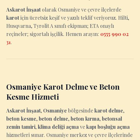
Askarot İnşaat
olarak Osmaniye ve çevre ilçelerde
karot
için ücretsiz keşif ve yazılı teklif veriyoruz. Hilti,
Husqvarna, Tyrolit A sınıfı ekipman; ETA onaylı
reçineler; sigortalı işçilik. Hemen arayın:
0555 990 02
31
.
Osmaniye Karot Delme ve Beton
Kesme Hizmeti
Askarot İnşaat
,
Osmaniye
bölgesinde
karot delme
,
beton kesme
,
beton delme
,
beton kırma
,
betonsal
zemin tamiri
,
klima deliği açma
ve
kapı boşluğu açma
hizmetleri sunar. Osmaniye merkez ve çevre ilçelerinde