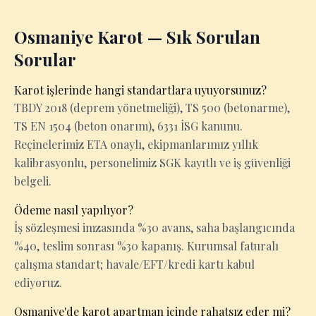
Osmaniye Karot — Sık Sorulan
Sorular
Karot işlerinde hangi standartlara uyuyorsunuz?
TBDY 2018 (deprem yönetmeliği), TS 500 (betonarme),
TS EN 1504 (beton onarım), 6331 İSG kanunu.
Reçinelerimiz ETA onaylı, ekipmanlarımız yıllık
kalibrasyonlu, personelimiz SGK kayıtlı ve iş güvenliği
belgeli.
Ödeme nasıl yapılıyor?
İş sözleşmesi imzasında %30 avans, saha başlangıcında
%40, teslim sonrası %30 kapanış. Kurumsal faturalı
çalışma standart; havale/EFT/kredi kartı kabul
ediyoruz.
Osmaniye'de karot apartman içinde rahatsız eder mi?