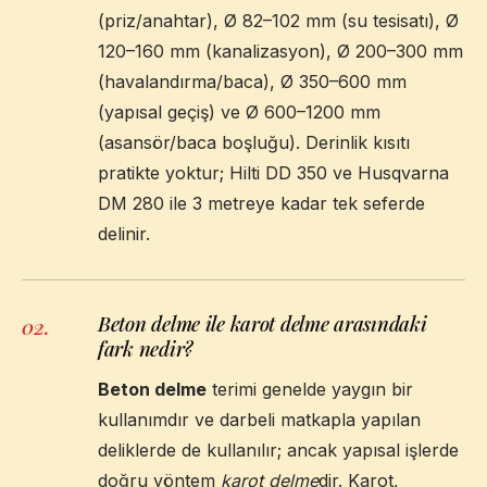
(priz/anahtar), Ø 82–102 mm (su tesisatı), Ø
120–160 mm (kanalizasyon), Ø 200–300 mm
(havalandırma/baca), Ø 350–600 mm
(yapısal geçiş) ve Ø 600–1200 mm
(asansör/baca boşluğu). Derinlik kısıtı
pratikte yoktur; Hilti DD 350 ve Husqvarna
DM 280 ile 3 metreye kadar tek seferde
delinir.
Beton delme ile karot delme arasındaki
02
.
fark nedir?
Beton delme
terimi genelde yaygın bir
kullanımdır ve darbeli matkapla yapılan
deliklerde de kullanılır; ancak yapısal işlerde
doğru yöntem
karot delme
dir. Karot,