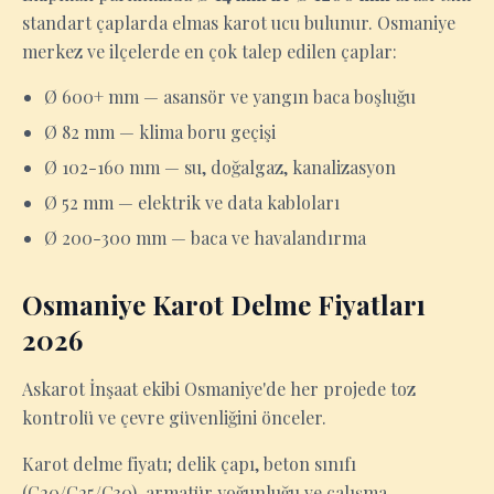
standart çaplarda elmas karot ucu bulunur. Osmaniye
merkez ve ilçelerde en çok talep edilen çaplar:
Ø 600+ mm — asansör ve yangın baca boşluğu
Ø 82 mm — klima boru geçişi
Ø 102-160 mm — su, doğalgaz, kanalizasyon
Ø 52 mm — elektrik ve data kabloları
Ø 200-300 mm — baca ve havalandırma
Osmaniye Karot Delme Fiyatları
2026
Askarot İnşaat ekibi Osmaniye'de her projede toz
kontrolü ve çevre güvenliğini önceler.
Karot delme fiyatı; delik çapı, beton sınıfı
(C20/C25/C30), armatür yoğunluğu ve çalışma