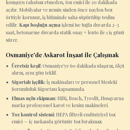
komşuyu rahatsız etmeden, toz emici ile 20 dakikada
açılır. Mobilyalar ve zemin sizden önce naylon/bez
örtüyle korunur, iş bitiminde saha süpürülüp teslim
edilir.
Kapı boşluğu açma
işlemi ise tuğla duvarda 2–3
saat, betonarme duvarda statik onay + lento ile 1 iş günü
sürer.
Osmaniye'de Askarot İnşaat ile Çalışmak
Ücretsiz keşif:
Osmaniye'ye 60 dakikada ulaşırız, ölçü
alırız, aynı gün teklif.
Sigortalı işçilik:
İş makinaları ve personel Mesleki
Sorumluluk Sigortası kapsamında.
Elmas uçlu ekipman:
Hilti, Bosch, Tyrolit, Husqvarna
marka profesyonel karot ve kesim makineleri.
Toz kontrol sistemi:
HEPA filtreli endüstriyel toz
emici — iç mekanda görünür toz bırakmaz.