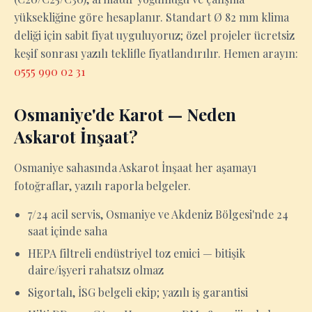
yüksekliğine göre hesaplanır. Standart Ø 82 mm klima
deliği için sabit fiyat uyguluyoruz; özel projeler ücretsiz
keşif sonrası yazılı teklifle fiyatlandırılır. Hemen arayın:
0555 990 02 31
Osmaniye'de Karot — Neden
Askarot İnşaat?
Osmaniye sahasında Askarot İnşaat her aşamayı
fotoğraflar, yazılı raporla belgeler.
7/24 acil servis, Osmaniye ve Akdeniz Bölgesi'nde 24
saat içinde saha
HEPA filtreli endüstriyel toz emici — bitişik
daire/işyeri rahatsız olmaz
Sigortalı, İSG belgeli ekip; yazılı iş garantisi