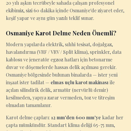
20 yılı aşkın tecrübeyle sahada çalışan profesyonel
ekibimiz, sizi 60 dakika içinde Osmaniye'de ziyaret eder,
keşif yapar ve aynı gün yazılı teklif sunar.
Osmaniye Karot Delme Neden Önemli?
Modern yapılarda elektrik, sıhhi tesisat, doğalgaz,
havalandırma (VRF / VRV / Split klima), sprinkler, data
kablosu ve jeneratör egzoz hatları için betonarme
duvar ve döşemelerde hassas delik açılması gerekir.
Osmaniye bölgesinde bulunan binalarda — ister yeni
inşaat ister tadilat —
elmas uçlu karot makinası
ile
açılan silindirik delik, armatür (nervürlü demir)
kesilmeden, yapıya zarar vermeden, toz ve titreşim
olmadan tamamlanır.
Karot delme çapları:
12 mm'den 600 mm'ye
kadar her
çapta mümkündür. Standart klima deliği 65–75 mm,