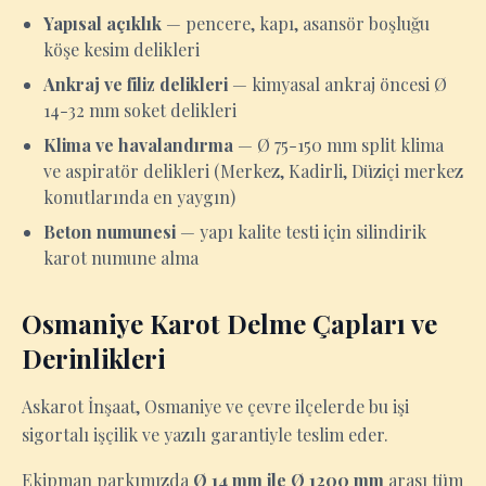
Yapısal açıklık
— pencere, kapı, asansör boşluğu
köşe kesim delikleri
Ankraj ve filiz delikleri
— kimyasal ankraj öncesi Ø
14-32 mm soket delikleri
Klima ve havalandırma
— Ø 75-150 mm split klima
ve aspiratör delikleri (Merkez, Kadirli, Düziçi merkez
konutlarında en yaygın)
Beton numunesi
— yapı kalite testi için silindirik
karot numune alma
Osmaniye Karot Delme Çapları ve
Derinlikleri
Askarot İnşaat, Osmaniye ve çevre ilçelerde bu işi
sigortalı işçilik ve yazılı garantiyle teslim eder.
Ekipman parkımızda
Ø 14 mm ile Ø 1200 mm
arası tüm