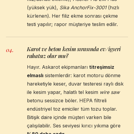
(yüksek yük),
Sika AnchorFix-3001
(hızlı
kürlenen). Her filiz ekme sonrası çekme
testi yapılır; rapor müşteriye teslim edilir.
Karot ve beton kesim sırasında ev/işyeri
04
.
rahatsız olur mu?
Hayır. Askarot ekipmanları
titreşimsiz
elmaslı
sistemlerdir: karot motoru dönme
hareketiyle keser, duvar testeresi raylı disk
ile kesim yapar, halatlı tel kesim
wire saw
betonu sessizce böler. HEPA filtreli
endüstriyel toz emiciler tüm tozu toplar.
Bitişik daire içinde müşteri varken bile
çalışılabilir. Ses seviyesi kırıcı yıkıma göre
%80 daha azdır
.