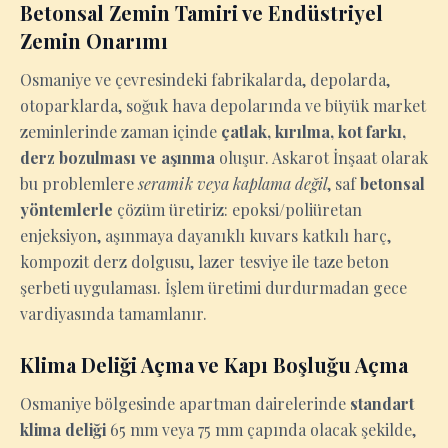
Betonsal Zemin Tamiri ve Endüstriyel
Zemin Onarımı
Osmaniye ve çevresindeki fabrikalarda, depolarda,
otoparklarda, soğuk hava depolarında ve büyük market
zeminlerinde zaman içinde
çatlak, kırılma, kot farkı,
derz bozulması ve aşınma
oluşur. Askarot İnşaat olarak
bu problemlere
seramik veya kaplama değil
, saf
betonsal
yöntemlerle
çözüm üretiriz: epoksi/poliüretan
enjeksiyon, aşınmaya dayanıklı kuvars katkılı harç,
kompozit derz dolgusu, lazer tesviye ile taze beton
şerbeti uygulaması. İşlem üretimi durdurmadan gece
vardiyasında tamamlanır.
Klima Deliği Açma ve Kapı Boşluğu Açma
Osmaniye bölgesinde apartman dairelerinde
standart
klima deliği
65 mm veya 75 mm çapında olacak şekilde,