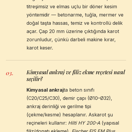
titreşimsiz ve elmas uçlu bir döner kesim
yöntemidir — betonarme, tuğla, mermer ve
doğal taşta hassas, temiz ve kontrollü delik
açar. Çap 20 mm üzerine çıktığında karot
zorunludur, çünkü darbeli makine kırar,
karot keser.
Kimyasal ankraj ve filiz ekme reçetesi nasıl
03
.
seçilir?
Kimyasal ankraj
ta beton sınıfı
(C20/C25/C30), demir çapı (Ø10–Ø32),
ankraj derinliği ve gerilme tipi
(çekme/kesme) hesaplanır. Askarot şu
reçineleri kullanır:
Hilti HY 200-A
(yapısal
filiz/donatı ekleme),
Fischer FIS EM Plus