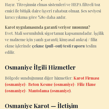
Hayır. Titreşimsiz elmas sistemleri ve HEPA filtreli toz
emici ile bitişik daire/işyeri rahatsız olmaz. Ses seviyesi
kırıcı yıkıma göre %80 daha azdır.
Karot uygulamasında garanti veriyor musunuz?
Evet. Mali sorumluluk sigortamız kapsamındadır. İşçilik
ve malzeme için yazılı garanti; kimyasal ankraj / filiz
ekme işlerinde
çekme (pull-out) testi raporu
teslim
edilir.
Osmaniye İlgili Hizmetler
Bölgede sunduğumuz diğer hizmetler:
Karot Firması
(osmaniye)
·
Beton Kesme (osmaniye)
·
Filiz Ekme
(osmaniye)
·
Mantolama (osmaniye)
.
Osmaniye Karot — İletişim