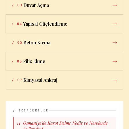
Duvar Açma
/
03
Yapısal Güçlendirme
/
04
Beton Kırma
/
05
Filiz Ekme
/
06
Kimyasal Ankraj
/
07
/ İÇİNDEKİLER
Osmaniye'de Karot Delme Nedir ve Nerelerde
01