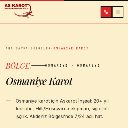
İçeriğe atla
ANA SAYFA
·
BÖLGELER
·
OSMANIYE KAROT
BÖLGE
.
OSMANIYE
· OSMANIYE
Osmaniye Karot
Osmaniye karot için Askarot İnşaat: 20+ yıl
tecrübe, Hilti/Husqvarna ekipman, sigortalı
işçilik. Akdeniz Bölgesi'nde 7/24 acil hat.