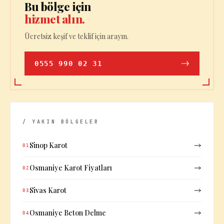
Bu bölge için
hizmet alın.
Ücretsiz keşif ve teklif için arayın.
0555 990 02 31
/ YAKIN BÖLGELER
Sinop Karot
01
Osmaniye Karot Fiyatları
02
Sivas Karot
03
Osmaniye Beton Delme
04