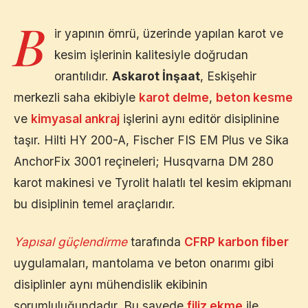
B
ir yapının ömrü, üzerinde yapılan karot ve
kesim işlerinin kalitesiyle doğrudan
orantılıdır.
Askarot İnşaat
,
Eskişehir
merkezli saha ekibiyle
karot delme
,
beton kesme
ve
kimyasal ankraj
işlerini aynı editör disiplinine
taşır. Hilti HY 200-A, Fischer FIS EM Plus ve Sika
AnchorFix 3001 reçineleri; Husqvarna DM 280
karot makinesi ve Tyrolit halatlı tel kesim ekipmanı
bu disiplinin temel araçlarıdır.
Yapısal güçlendirme
tarafında
CFRP karbon fiber
uygulamaları, mantolama ve beton onarımı gibi
disiplinler aynı mühendislik ekibinin
sorumluluğundadır. Bu sayede
filiz ekme
ile