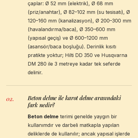
çaplar: Ø 52 mm (elektrik), Ø 68 mm
(priz/anahtar), Ø 82–102 mm (su tesisatı), Ø
120–160 mm (kanalizasyon), Ø 200–300 mm
(havalandırma/baca), Ø 350–600 mm
(yapısal geçiş) ve Ø 600–1200 mm
(asansör/baca boşluğu). Derinlik kısıtı
pratikte yoktur; Hilti DD 350 ve Husqvarna
DM 280 ile 3 metreye kadar tek seferde
delinir.
Beton delme ile karot delme arasındaki
02
.
fark nedir?
Beton delme
terimi genelde yaygın bir
kullanımdır ve darbeli matkapla yapılan
deliklerde de kullanılır; ancak yapısal işlerde