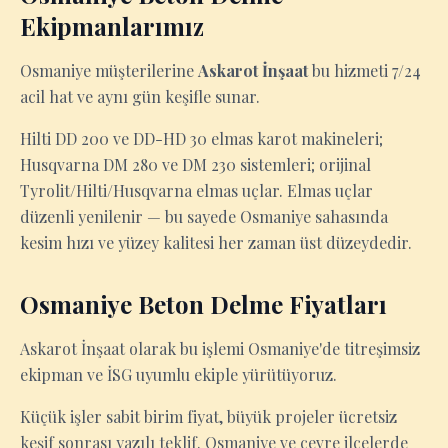
Ekipmanlarımız
Osmaniye müşterilerine
Askarot İnşaat
bu hizmeti 7/24
acil hat ve aynı gün keşifle sunar.
Hilti DD 200 ve DD-HD 30 elmas karot makineleri;
Husqvarna DM 280 ve DM 230 sistemleri; orijinal
Tyrolit/Hilti/Husqvarna elmas uçlar. Elmas uçlar
düzenli yenilenir — bu sayede Osmaniye sahasında
kesim hızı ve yüzey kalitesi her zaman üst düzeydedir.
Osmaniye Beton Delme Fiyatları
Askarot İnşaat olarak bu işlemi Osmaniye'de titreşimsiz
ekipman ve İSG uyumlu ekiple yürütüyoruz.
Küçük işler sabit birim fiyat, büyük projeler ücretsiz
keşif sonrası yazılı teklif. Osmaniye ve çevre ilçelerde