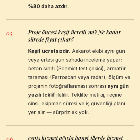
%80 daha azdır
.
Proje öncesi keşif ücretli mi? Ne kadar
05
.
sürede fiyat çıkar?
Keşif ücretsizdir
. Askarot ekibi aynı gün
veya ertesi gün sahada inceleme yapar;
beton sınıfı (Schmidt test çekici), armatür
taraması (Ferroscan veya radar), ölçüm ve
projenin fotoğraflanması sonrası
aynı gün
yazılı teklif
iletilir. Teklifte metraj, reçine
cinsi, ekipman süresi ve iş güvenliği planı
yer alır — sürpriz ek yok.
geniş hizmet ağıyla hangi illerde hizmet
06
.