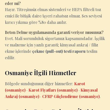
eder mi?
Hayır. Titreşimsiz elmas sistemleri ve HEPA filtreli toz
emici ile bitişik daire/işyeri rahatsız olmaz. Ses seviyesi
kırıcı yıkıma göre %80 daha azdır.
Beton Delme uygulamasında garanti veriyor musunuz?
Evet. Mali sorumluluk sigortamız kapsamındadır. İşçilik
ve malzeme için yazılı garanti; kimyasal ankraj / filiz
ekme işlerinde
çekme (pull-out) testi raporu
teslim
edilir.
Osmaniye İlgili Hizmetler
Bölgede sunduğumuz diğer hizmetler:
Karot
(osmaniye)
·
Karot Fiyatları (osmaniye)
·
Kimyasal
Ankraj (osmaniye)
·
CFRP Güçlendirme (osmaniye)
.