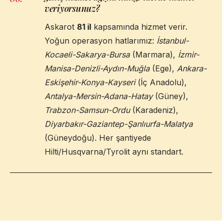
veriyorsunuz?
Askarot
81 il
kapsamında hizmet verir.
Yoğun operasyon hatlarımız:
İstanbul-
Kocaeli-Sakarya-Bursa
(Marmara),
İzmir-
Manisa-Denizli-Aydın-Muğla
(Ege),
Ankara-
Eskişehir-Konya-Kayseri
(İç Anadolu),
Antalya-Mersin-Adana-Hatay
(Güney),
Trabzon-Samsun-Ordu
(Karadeniz),
Diyarbakır-Gaziantep-Şanlıurfa-Malatya
(Güneydoğu). Her şantiyede
Hilti/Husqvarna/Tyrolit aynı standart.