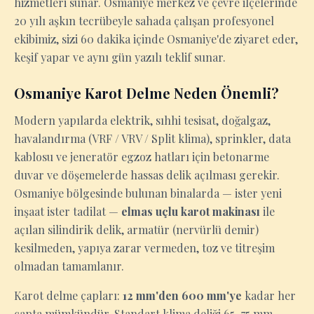
hizmetleri sunar. Osmaniye merkez ve çevre ilçelerinde
20 yılı aşkın tecrübeyle sahada çalışan profesyonel
ekibimiz, sizi 60 dakika içinde Osmaniye'de ziyaret eder,
keşif yapar ve aynı gün yazılı teklif sunar.
Osmaniye Karot Delme Neden Önemli?
Modern yapılarda elektrik, sıhhi tesisat, doğalgaz,
havalandırma (VRF / VRV / Split klima), sprinkler, data
kablosu ve jeneratör egzoz hatları için betonarme
duvar ve döşemelerde hassas delik açılması gerekir.
Osmaniye bölgesinde bulunan binalarda — ister yeni
inşaat ister tadilat —
elmas uçlu karot makinası
ile
açılan silindirik delik, armatür (nervürlü demir)
kesilmeden, yapıya zarar vermeden, toz ve titreşim
olmadan tamamlanır.
Karot delme çapları:
12 mm'den 600 mm'ye
kadar her
çapta mümkündür. Standart klima deliği 65–75 mm,