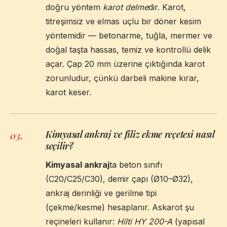
doğru yöntem
karot delme
dir. Karot,
titreşimsiz ve elmas uçlu bir döner kesim
yöntemidir — betonarme, tuğla, mermer ve
doğal taşta hassas, temiz ve kontrollü delik
açar. Çap 20 mm üzerine çıktığında karot
zorunludur, çünkü darbeli makine kırar,
karot keser.
Kimyasal ankraj ve filiz ekme reçetesi nasıl
03
.
seçilir?
Kimyasal ankraj
ta beton sınıfı
(C20/C25/C30), demir çapı (Ø10–Ø32),
ankraj derinliği ve gerilme tipi
(çekme/kesme) hesaplanır. Askarot şu
reçineleri kullanır:
Hilti HY 200-A
(yapısal