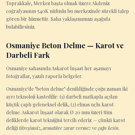
Toprakkale, Merkez başta olmak üzere Akdeniz
coğrafyasının 540K nüfuslu bu merkezinde sürekli talep
gören bir hizmettir. Saha yaklaşımımızı aşağıda
bulabilirsiniz.
Osmaniye Beton Delme — Karot ve
Darbeli Fark
Osmaniye sahasında Askarot İnşaat her aşamayı
fotoğraflar, yazılı raporla belgeler.
Osmaniye'de "beton delme" denildiğinde çoğu zaman iki
ayrı teknoloji kastedilir: (1) darbeli matkapla açılan
küçük çaplı geleneksel delik, (2) elmas uçlu karot
delme. Askarot İnşaat olarak Ø 20 mm üzeri tüm
deliklerde karot tekniğini tercih ederiz — çünkü karot
deliği
titreşimsiz
,
armatüre zarar vermez
ve
çapı kesin
.