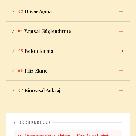
Duvar Açma
/
03
Yapısal Güçlendirme
/
04
Beton Kırma
/
05
Filiz Ekme
/
06
Kimyasal Ankraj
/
07
/ İÇİNDEKİLER
Osmaniye Beton Delme — Karot ve Darbeli