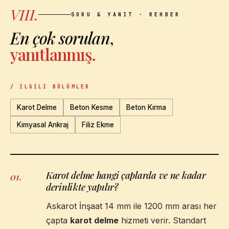
VIII.
SORU & YANIT · REHBER
En çok sorulan
,
yanıtlanmış.
/ İLGILI BÖLÜMLER
Karot Delme
Beton Kesme
Beton Kırma
Kimyasal Ankraj
Filiz Ekme
Karot delme hangi çaplarda ve ne kadar
01
.
derinlikte yapılır?
Askarot İnşaat 14 mm ile 1200 mm arası her
çapta
karot delme
hizmeti verir. Standart