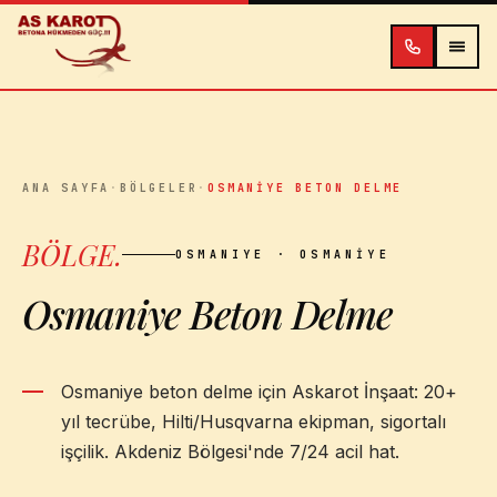
İçeriğe atla
ANA SAYFA
·
BÖLGELER
·
OSMANIYE BETON DELME
BÖLGE
.
OSMANIYE
· OSMANIYE
Osmaniye Beton Delme
Osmaniye beton delme için Askarot İnşaat: 20+
yıl tecrübe, Hilti/Husqvarna ekipman, sigortalı
işçilik. Akdeniz Bölgesi'nde 7/24 acil hat.