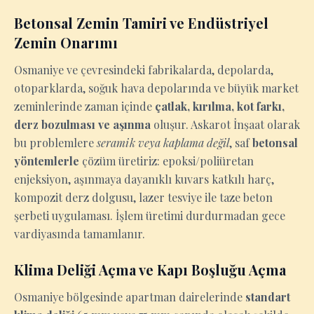
Betonsal Zemin Tamiri ve Endüstriyel
Zemin Onarımı
Osmaniye ve çevresindeki fabrikalarda, depolarda,
otoparklarda, soğuk hava depolarında ve büyük market
zeminlerinde zaman içinde
çatlak, kırılma, kot farkı,
derz bozulması ve aşınma
oluşur. Askarot İnşaat olarak
bu problemlere
seramik veya kaplama değil
, saf
betonsal
yöntemlerle
çözüm üretiriz: epoksi/poliüretan
enjeksiyon, aşınmaya dayanıklı kuvars katkılı harç,
kompozit derz dolgusu, lazer tesviye ile taze beton
şerbeti uygulaması. İşlem üretimi durdurmadan gece
vardiyasında tamamlanır.
Klima Deliği Açma ve Kapı Boşluğu Açma
Osmaniye bölgesinde apartman dairelerinde
standart