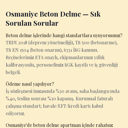
Osmaniye Beton Delme — Sık
Sorulan Sorular
Beton delme işlerinde hangi standartlara uyuyorsunuz?
TBDY 2018 (deprem yönetmeliği), TS 500 (betonarme),
TS EN 1504 (beton onarım), 6331 İSG kanunu.
Reçinelerimiz ETA onaylı, ekipmanlarımız yıllık
kalibrasyonlu, personelimiz SGK kayıtlı ve iş güvenliği
belgeli.
Ödeme nasıl yapılıyor?
İş sözleşmesi imzasında %30 avans, saha başlangıcında
%40, teslim sonrası %30 kapanış. Kurumsal faturalı
çalışma standart; havale/EFT/kredi kartı kabul
ediyoruz.
Osmaniye'de beton delme apartman içinde rahatsız