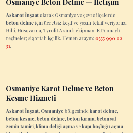
Osmaniye Beton Delme — İletişim
Askarot İnşaat
olarak Osmaniye ve çevre ilçelerde
beton delme
için ücretsiz keşif ve yazılı teklif veriyoruz.
Hilti, Husqvarna, Tyrolit A sınıfı ekipman; ETA onaylı
reçineler; sigortalı işçilik. Hemen arayın:
0555 990 02
31
.
Osmaniye Karot Delme ve Beton
Kesme Hizmeti
Askarot İnşaat
,
Osmaniye
bölgesinde
karot delme
,
beton kesme
,
beton delme
,
beton kırma
,
betonsal
zemin tamiri
,
klima deliği açma
ve
kapı boşluğu açma