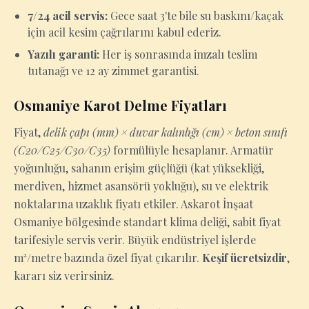
7/24 acil servis:
Gece saat 3'te bile su baskını/kaçak
için acil kesim çağrılarını kabul ederiz.
Yazılı garanti:
Her iş sonrasında imzalı teslim
tutanağı ve 12 ay zimmet garantisi.
Osmaniye Karot Delme Fiyatları
Fiyat,
delik çapı (mm) × duvar kalınlığı (cm) × beton sınıfı
(C20/C25/C30/C35)
formülüyle hesaplanır. Armatür
yoğunluğu, sahanın erişim güçlüğü (kat yüksekliği,
merdiven, hizmet asansörü yokluğu), su ve elektrik
noktalarına uzaklık fiyatı etkiler. Askarot İnşaat
Osmaniye bölgesinde standart klima deliği, sabit fiyat
tarifesiyle servis verir. Büyük endüstriyel işlerde
m²/metre bazında özel fiyat çıkarılır.
Keşif ücretsizdir
,
kararı siz verirsiniz.