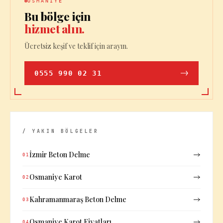
OSMANIYE
Bu bölge için
hizmet alın.
Ücretsiz keşif ve teklif için arayın.
0555 990 02 31
/ YAKIN BÖLGELER
İzmir Beton Delme
01
Osmaniye Karot
02
Kahramanmaraş Beton Delme
03
Osmaniye Karot Fiyatları
04