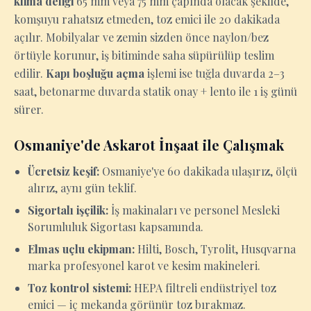
klima deliği
65 mm veya 75 mm çapında olacak şekilde,
komşuyu rahatsız etmeden, toz emici ile 20 dakikada
açılır. Mobilyalar ve zemin sizden önce naylon/bez
örtüyle korunur, iş bitiminde saha süpürülüp teslim
edilir.
Kapı boşluğu açma
işlemi ise tuğla duvarda 2–3
saat, betonarme duvarda statik onay + lento ile 1 iş günü
sürer.
Osmaniye'de Askarot İnşaat ile Çalışmak
Ücretsiz keşif:
Osmaniye'ye 60 dakikada ulaşırız, ölçü
alırız, aynı gün teklif.
Sigortalı işçilik:
İş makinaları ve personel Mesleki
Sorumluluk Sigortası kapsamında.
Elmas uçlu ekipman:
Hilti, Bosch, Tyrolit, Husqvarna
marka profesyonel karot ve kesim makineleri.
Toz kontrol sistemi:
HEPA filtreli endüstriyel toz
emici — iç mekanda görünür toz bırakmaz.