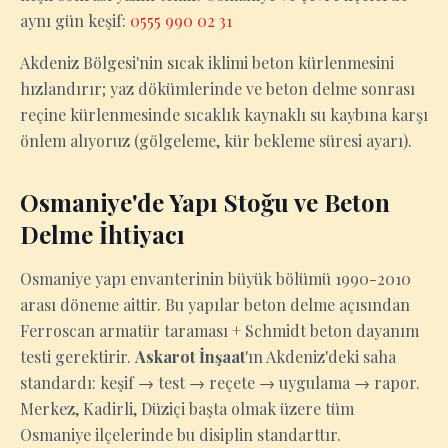
aynı gün keşif:
0555 990 02 31
Akdeniz Bölgesi'nin sıcak iklimi beton kürlenmesini
hızlandırır; yaz dökümlerinde ve beton delme sonrası
reçine kürlenmesinde sıcaklık kaynaklı su kaybına karşı
önlem alıyoruz (gölgeleme, kür bekleme süresi ayarı).
Osmaniye'de Yapı Stoğu ve Beton
Delme İhtiyacı
Osmaniye yapı envanterinin büyük bölümü 1990-2010
arası döneme aittir. Bu yapılar beton delme açısından
Ferroscan armatür taraması + Schmidt beton dayanım
testi gerektirir.
Askarot İnşaat
'ın Akdeniz'deki saha
standardı: keşif → test → reçete → uygulama → rapor.
Merkez, Kadirli, Düziçi başta olmak üzere tüm
Osmaniye ilçelerinde bu disiplin standarttır.