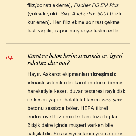
filiz/donatı ekleme),
Fischer FIS EM Plus
(yüksek yük),
Sika AnchorFix-3001
(hızlı
kürlenen). Her filiz ekme sonrası çekme
testi yapılır; rapor müşteriye teslim edilir.
Karot ve beton kesim sırasında ev/işyeri
04
.
rahatsız olur mu?
Hayır. Askarot ekipmanları
titreşimsiz
elmaslı
sistemlerdir: karot motoru dönme
hareketiyle keser, duvar testeresi raylı disk
ile kesim yapar, halatlı tel kesim
wire saw
betonu sessizce böler. HEPA filtreli
endüstriyel toz emiciler tüm tozu toplar.
Bitişik daire içinde müşteri varken bile
çalışılabilir. Ses seviyesi kırıcı yıkıma göre