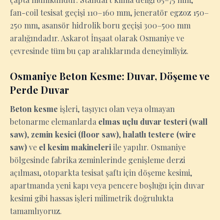
fan-coil tesisat geçişi 110–160 mm, jeneratör egzoz 150–
250 mm, asansör hidrolik boru geçişi 300–500 mm
aralığındadır. Askarot İnşaat olarak Osmaniye ve
çevresinde tüm bu çap aralıklarında deneyimliyiz.
Osmaniye Beton Kesme: Duvar, Döşeme ve
Perde Duvar
Beton kesme
işleri, taşıyıcı olan veya olmayan
betonarme elemanlarda
elmas uçlu duvar testeri (wall
saw)
,
zemin kesici (floor saw)
,
halatlı testere (wire
saw)
ve
el kesim makineleri
ile yapılır. Osmaniye
bölgesinde fabrika zeminlerinde genişleme derzi
açılması, otoparkta tesisat şaftı için döşeme kesimi,
apartmanda yeni kapı veya pencere boşluğu için duvar
kesimi gibi hassas işleri milimetrik doğrulukta
tamamlıyoruz.