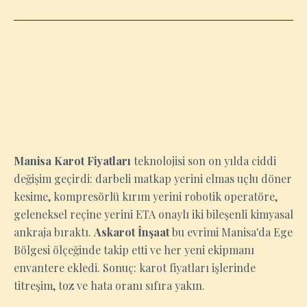
MANISA
Manisa Karot Fiyatları
teknolojisi son on yılda ciddi
değişim geçirdi: darbeli matkap yerini elmas uçlu döner
kesime, kompresörlü kırım yerini robotik operatöre,
geleneksel reçine yerini ETA onaylı iki bileşenli kimyasal
ankraja bıraktı.
Askarot İnşaat
bu evrimi Manisa'da Ege
Bölgesi ölçeğinde takip etti ve her yeni ekipmanı
envantere ekledi. Sonuç: karot fiyatları işlerinde
titreşim, toz ve hata oranı sıfıra yakın.