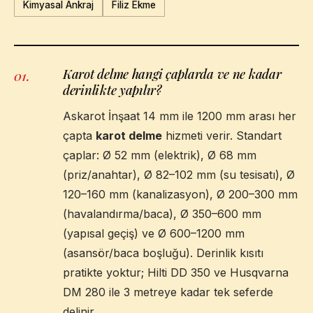
Kimyasal Ankraj
Filiz Ekme
Karot delme hangi çaplarda ve ne kadar
01
.
derinlikte yapılır?
Askarot İnşaat 14 mm ile 1200 mm arası her
çapta
karot delme
hizmeti verir. Standart
çaplar: Ø 52 mm (elektrik), Ø 68 mm
(priz/anahtar), Ø 82–102 mm (su tesisatı), Ø
120–160 mm (kanalizasyon), Ø 200–300 mm
(havalandırma/baca), Ø 350–600 mm
(yapısal geçiş) ve Ø 600–1200 mm
(asansör/baca boşluğu). Derinlik kısıtı
pratikte yoktur; Hilti DD 350 ve Husqvarna
DM 280 ile 3 metreye kadar tek seferde
delinir.