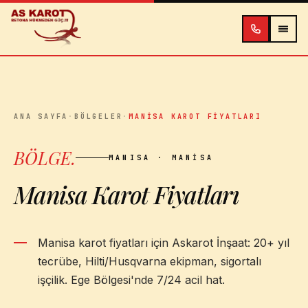
İçeriğe atla
ANA SAYFA
·
BÖLGELER
·
MANISA KAROT FIYATLARI
BÖLGE
.
MANISA
· MANISA
Manisa Karot Fiyatları
Manisa karot fiyatları için Askarot İnşaat: 20+ yıl
tecrübe, Hilti/Husqvarna ekipman, sigortalı
işçilik. Ege Bölgesi'nde 7/24 acil hat.