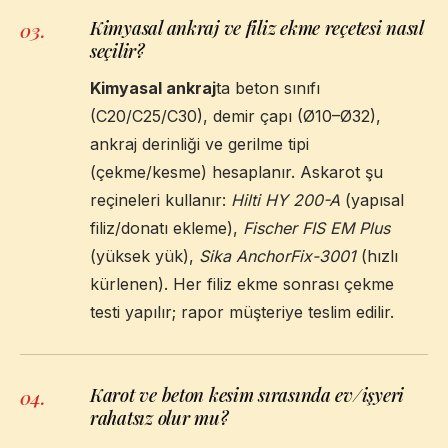
Kimyasal ankraj ve filiz ekme reçetesi nasıl
03
.
seçilir?
Kimyasal ankraj
ta beton sınıfı
(C20/C25/C30), demir çapı (Ø10–Ø32),
ankraj derinliği ve gerilme tipi
(çekme/kesme) hesaplanır. Askarot şu
reçineleri kullanır:
Hilti HY 200-A
(yapısal
filiz/donatı ekleme),
Fischer FIS EM Plus
(yüksek yük),
Sika AnchorFix-3001
(hızlı
kürlenen). Her filiz ekme sonrası çekme
testi yapılır; rapor müşteriye teslim edilir.
Karot ve beton kesim sırasında ev/işyeri
04
.
rahatsız olur mu?