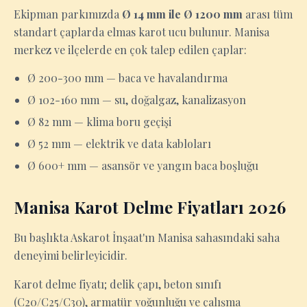
Ekipman parkımızda
Ø 14 mm ile Ø 1200 mm
arası tüm
standart çaplarda elmas karot ucu bulunur. Manisa
merkez ve ilçelerde en çok talep edilen çaplar:
Ø 200-300 mm — baca ve havalandırma
Ø 102-160 mm — su, doğalgaz, kanalizasyon
Ø 82 mm — klima boru geçişi
Ø 52 mm — elektrik ve data kabloları
Ø 600+ mm — asansör ve yangın baca boşluğu
Manisa Karot Delme Fiyatları 2026
Bu başlıkta Askarot İnşaat'ın Manisa sahasındaki saha
deneyimi belirleyicidir.
Karot delme fiyatı; delik çapı, beton sınıfı
(C20/C25/C30), armatür yoğunluğu ve çalışma