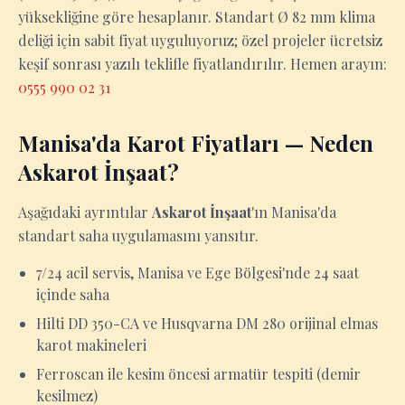
yüksekliğine göre hesaplanır. Standart Ø 82 mm klima
deliği için sabit fiyat uyguluyoruz; özel projeler ücretsiz
keşif sonrası yazılı teklifle fiyatlandırılır. Hemen arayın:
0555 990 02 31
Manisa'da Karot Fiyatları — Neden
Askarot İnşaat?
Aşağıdaki ayrıntılar
Askarot İnşaat
'ın Manisa'da
standart saha uygulamasını yansıtır.
7/24 acil servis, Manisa ve Ege Bölgesi'nde 24 saat
içinde saha
Hilti DD 350-CA ve Husqvarna DM 280 orijinal elmas
karot makineleri
Ferroscan ile kesim öncesi armatür tespiti (demir
kesilmez)