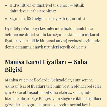
HEPA filtreli endüstriyel toz emici — bitişik
daire/işyeri rahatsız olmaz
Sigortalı, İSG belgeli ekip; yazılı iş garantisi
Ege Bölgesi'nin kıyı kesimlerinde tuzlu-nemli hava
betonarme donatısında korozyon riskini artırır; karot
fiyatları ve özellikle kimyasal ankraj reçinesi seçiminde
deniz ortamına onaylı ürünleri tercih ediyoruz.
Manisa Karot Fiyatları — Saha
Bilgisi
Manisa
ve çevre ilçelerde (Şehzadeler, Yunusemre,
Akhisar)
karot fiyatları
talebinin yoğun olduğu bölgeler
için
Askarot İnşaat
mobil saha ekibi 24 saat içinde
hizmete ulaşır. Ege Bölgesi yapı stoğu ve iklim koşulları
gözetilerek uygun ekipman ve reçine seçimi keşif