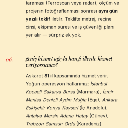
taraması (Ferroscan veya radar), ölçüm ve
projenin fotoğraflanması sonrası
aynı gün
yazılı teklif
iletilir. Teklifte metraj, reçine
cinsi, ekipman süresi ve iş güvenliği planı
yer alır — sürpriz ek yok.
geniş hizmet ağıyla hangi illerde hizmet
06
.
veriyorsunuz?
Askarot
81 il
kapsamında hizmet verir.
Yoğun operasyon hatlarımız:
İstanbul-
Kocaeli-Sakarya-Bursa
(Marmara),
İzmir-
Manisa-Denizli-Aydın-Muğla
(Ege),
Ankara-
Eskişehir-Konya-Kayseri
(İç Anadolu),
Antalya-Mersin-Adana-Hatay
(Güney),
Trabzon-Samsun-Ordu
(Karadeniz),