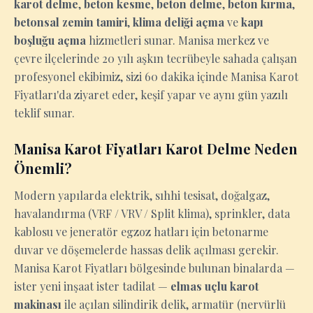
karot delme
,
beton kesme
,
beton delme
,
beton kırma
,
betonsal zemin tamiri
,
klima deliği açma
ve
kapı
boşluğu açma
hizmetleri sunar. Manisa merkez ve
çevre ilçelerinde 20 yılı aşkın tecrübeyle sahada çalışan
profesyonel ekibimiz, sizi 60 dakika içinde Manisa Karot
Fiyatları'da ziyaret eder, keşif yapar ve aynı gün yazılı
teklif sunar.
Manisa Karot Fiyatları Karot Delme Neden
Önemli?
Modern yapılarda elektrik, sıhhi tesisat, doğalgaz,
havalandırma (VRF / VRV / Split klima), sprinkler, data
kablosu ve jeneratör egzoz hatları için betonarme
duvar ve döşemelerde hassas delik açılması gerekir.
Manisa Karot Fiyatları bölgesinde bulunan binalarda —
ister yeni inşaat ister tadilat —
elmas uçlu karot
makinası
ile açılan silindirik delik, armatür (nervürlü