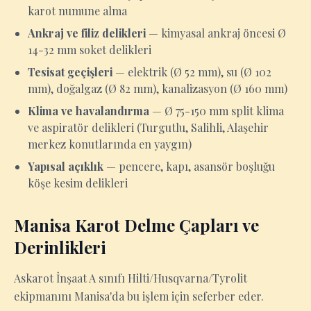
karot numune alma
Ankraj ve filiz delikleri
— kimyasal ankraj öncesi Ø
14-32 mm soket delikleri
Tesisat geçişleri
— elektrik (Ø 52 mm), su (Ø 102
mm), doğalgaz (Ø 82 mm), kanalizasyon (Ø 160 mm)
Klima ve havalandırma
— Ø 75-150 mm split klima
ve aspiratör delikleri (Turgutlu, Salihli, Alaşehir
merkez konutlarında en yaygın)
Yapısal açıklık
— pencere, kapı, asansör boşluğu
köşe kesim delikleri
Manisa Karot Delme Çapları ve
Derinlikleri
Askarot İnşaat A sınıfı Hilti/Husqvarna/Tyrolit
ekipmanını Manisa'da bu işlem için seferber eder.