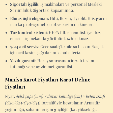
Sigortalı işçilik:
İş makinaları ve personel Mesleki
Sorumluluk Sigortası kapsamında.
Elmas uçlu ekipman:
Hilti, Bosch, Tyrolit, Husqvarna
marka profesyonel karot ve kesim makineleri.
Toz kontrol sistemi:
HEPA filtreli endüstriyel toz
emici — iç mekanda görünür toz bırakmaz.
7/24 acil servis:
Gece saat 3'te bile su baskını/kaçak
için acil kesim çağrılarını kabul ederiz.
Yazılı garanti:
Her iş sonrasında imzalı teslim
tutanağı ve 12 ay zimmet garantisi.
Manisa Karot Fiyatları Karot Delme
Fiyatları
Fiyat,
delik çapı (mm) × duvar kalınlığı (cm) × beton sınıfı
(C20/C25/C30/C35)
formülüyle hesaplanır. Armatür
yoğunluğu, sahanın erişim güçlüğü (kat yüksekliği,