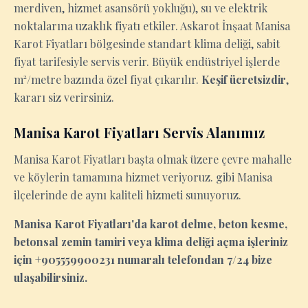
merdiven, hizmet asansörü yokluğu), su ve elektrik
noktalarına uzaklık fiyatı etkiler. Askarot İnşaat Manisa
Karot Fiyatları bölgesinde standart klima deliği, sabit
fiyat tarifesiyle servis verir. Büyük endüstriyel işlerde
m²/metre bazında özel fiyat çıkarılır.
Keşif ücretsizdir
,
kararı siz verirsiniz.
Manisa Karot Fiyatları Servis Alanımız
Manisa Karot Fiyatları başta olmak üzere çevre mahalle
ve köylerin tamamına hizmet veriyoruz. gibi Manisa
ilçelerinde de aynı kaliteli hizmeti sunuyoruz.
Manisa Karot Fiyatları'da karot delme, beton kesme,
betonsal zemin tamiri veya klima deliği açma işleriniz
için +905559900231 numaralı telefondan 7/24 bize
ulaşabilirsiniz.