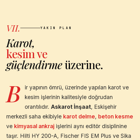
VII.
YAKIN PLAN
Karot,
kesim ve
güçlendirme
üzerine.
B
ir yapının ömrü, üzerinde yapılan karot ve
kesim işlerinin kalitesiyle doğrudan
orantılıdır.
Askarot İnşaat
,
Eskişehir
merkezli saha ekibiyle
karot delme
,
beton kesme
ve
kimyasal ankraj
işlerini aynı editör disiplinine
taşır. Hilti HY 200-A, Fischer FIS EM Plus ve Sika