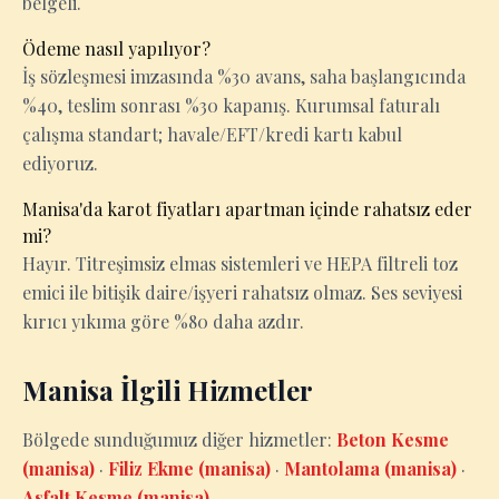
belgeli.
Ödeme nasıl yapılıyor?
İş sözleşmesi imzasında %30 avans, saha başlangıcında
%40, teslim sonrası %30 kapanış. Kurumsal faturalı
çalışma standart; havale/EFT/kredi kartı kabul
ediyoruz.
Manisa'da karot fiyatları apartman içinde rahatsız eder
mi?
Hayır. Titreşimsiz elmas sistemleri ve HEPA filtreli toz
emici ile bitişik daire/işyeri rahatsız olmaz. Ses seviyesi
kırıcı yıkıma göre %80 daha azdır.
Manisa İlgili Hizmetler
Bölgede sunduğumuz diğer hizmetler:
Beton Kesme
(manisa)
·
Filiz Ekme (manisa)
·
Mantolama (manisa)
·
Asfalt Kesme (manisa)
.