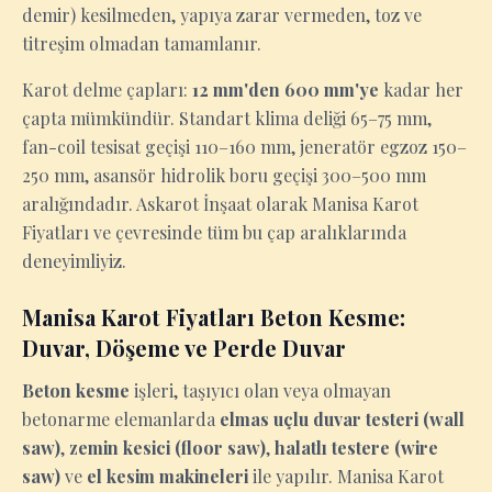
demir) kesilmeden, yapıya zarar vermeden, toz ve
titreşim olmadan tamamlanır.
Karot delme çapları:
12 mm'den 600 mm'ye
kadar her
çapta mümkündür. Standart klima deliği 65–75 mm,
fan-coil tesisat geçişi 110–160 mm, jeneratör egzoz 150–
250 mm, asansör hidrolik boru geçişi 300–500 mm
aralığındadır. Askarot İnşaat olarak Manisa Karot
Fiyatları ve çevresinde tüm bu çap aralıklarında
deneyimliyiz.
Manisa Karot Fiyatları Beton Kesme:
Duvar, Döşeme ve Perde Duvar
Beton kesme
işleri, taşıyıcı olan veya olmayan
betonarme elemanlarda
elmas uçlu duvar testeri (wall
saw)
,
zemin kesici (floor saw)
,
halatlı testere (wire
saw)
ve
el kesim makineleri
ile yapılır. Manisa Karot