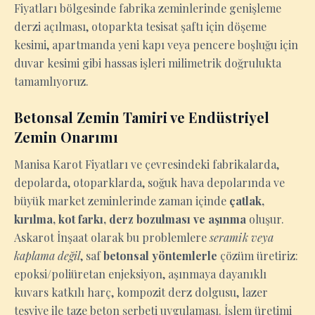
Fiyatları bölgesinde fabrika zeminlerinde genişleme
derzi açılması, otoparkta tesisat şaftı için döşeme
kesimi, apartmanda yeni kapı veya pencere boşluğu için
duvar kesimi gibi hassas işleri milimetrik doğrulukta
tamamlıyoruz.
Betonsal Zemin Tamiri ve Endüstriyel
Zemin Onarımı
Manisa Karot Fiyatları ve çevresindeki fabrikalarda,
depolarda, otoparklarda, soğuk hava depolarında ve
büyük market zeminlerinde zaman içinde
çatlak,
kırılma, kot farkı, derz bozulması ve aşınma
oluşur.
Askarot İnşaat olarak bu problemlere
seramik veya
kaplama değil
, saf
betonsal yöntemlerle
çözüm üretiriz:
epoksi/poliüretan enjeksiyon, aşınmaya dayanıklı
kuvars katkılı harç, kompozit derz dolgusu, lazer
tesviye ile taze beton şerbeti uygulaması. İşlem üretimi