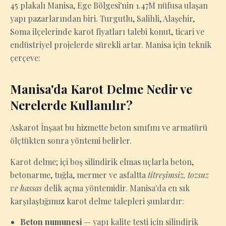
45 plakalı Manisa, Ege Bölgesi'nin 1.47M nüfusa ulaşan
yapı pazarlarından biri. Turgutlu, Salihli, Alaşehir,
Soma ilçelerinde karot fiyatları talebi konut, ticari ve
endüstriyel projelerde sürekli artar. Manisa için teknik
çerçeve:
Manisa'da Karot Delme Nedir ve
Nerelerde Kullanılır?
Askarot İnşaat bu hizmette beton sınıfını ve armatürü
ölçtükten sonra yöntemi belirler.
Karot delme; içi boş silindirik elmas uçlarla beton,
betonarme, tuğla, mermer ve asfaltta
titreşimsiz, tozsuz
ve hassas
delik açma yöntemidir. Manisa'da en sık
karşılaştığımız karot delme talepleri şunlardır:
Beton numunesi
— yapı kalite testi için silindirik