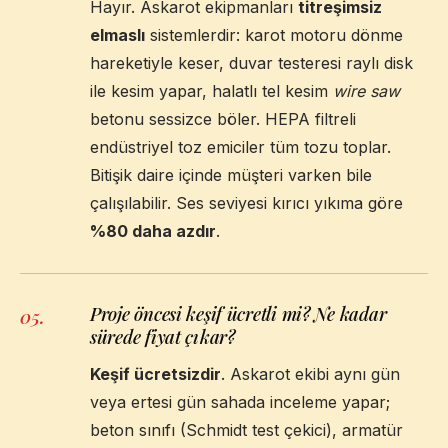
Hayır. Askarot ekipmanları
titreşimsiz
elmaslı
sistemlerdir: karot motoru dönme
hareketiyle keser, duvar testeresi raylı disk
ile kesim yapar, halatlı tel kesim
wire saw
betonu sessizce böler. HEPA filtreli
endüstriyel toz emiciler tüm tozu toplar.
Bitişik daire içinde müşteri varken bile
çalışılabilir. Ses seviyesi kırıcı yıkıma göre
%80 daha azdır
.
Proje öncesi keşif ücretli mi? Ne kadar
05
.
sürede fiyat çıkar?
Keşif ücretsizdir
. Askarot ekibi aynı gün
veya ertesi gün sahada inceleme yapar;
beton sınıfı (Schmidt test çekici), armatür