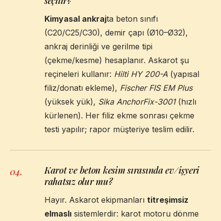
seçilir?
Kimyasal ankraj
ta beton sınıfı
(C20/C25/C30), demir çapı (Ø10–Ø32),
ankraj derinliği ve gerilme tipi
(çekme/kesme) hesaplanır. Askarot şu
reçineleri kullanır:
Hilti HY 200-A
(yapısal
filiz/donatı ekleme),
Fischer FIS EM Plus
(yüksek yük),
Sika AnchorFix-3001
(hızlı
kürlenen). Her filiz ekme sonrası çekme
testi yapılır; rapor müşteriye teslim edilir.
Karot ve beton kesim sırasında ev/işyeri
04
.
rahatsız olur mu?
Hayır. Askarot ekipmanları
titreşimsiz
elmaslı
sistemlerdir: karot motoru dönme