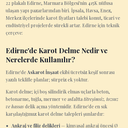
22 plakalı Edirne, Marmara Bölgesi'nin 415K nüfusa
ulaşan yapı pazarlarından biri. İpsala, Havsa, Enez,
Merkez ilçelerinde karot fiyatları talebi konut, ticari ve
endüstriyel projelerde sürekli artar. Edirne için teknik
çerçeve:
Edirne'de Karot Delme Nedir ve
Nerelerde Kullanılır?
Edirne'de
Askarot İnşaat
ekibi ücretsiz keşif sonrası
yazılı teklifle planlar; sürpriz ek yoktur.
Karot delme; içi boş silindirik elmas uçlarla beton,
betonarme, tuğla, mermer ve asfaltta
titreşimsiz, tozsuz
ve hassas
delik açma yöntemidir. Edirne'de en sık
karşılaştığımız karot delme talepleri şunlardır:
Ankraj ve filiz delikleri
— kimyasal ankraj öncesi Ø