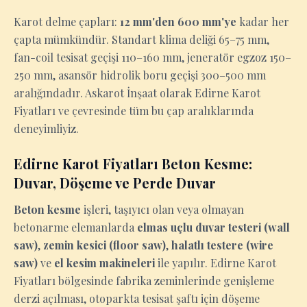
Karot delme çapları:
12 mm'den 600 mm'ye
kadar her
çapta mümkündür. Standart klima deliği 65–75 mm,
fan-coil tesisat geçişi 110–160 mm, jeneratör egzoz 150–
250 mm, asansör hidrolik boru geçişi 300–500 mm
aralığındadır. Askarot İnşaat olarak Edirne Karot
Fiyatları ve çevresinde tüm bu çap aralıklarında
deneyimliyiz.
Edirne Karot Fiyatları Beton Kesme:
Duvar, Döşeme ve Perde Duvar
Beton kesme
işleri, taşıyıcı olan veya olmayan
betonarme elemanlarda
elmas uçlu duvar testeri (wall
saw)
,
zemin kesici (floor saw)
,
halatlı testere (wire
saw)
ve
el kesim makineleri
ile yapılır. Edirne Karot
Fiyatları bölgesinde fabrika zeminlerinde genişleme
derzi açılması, otoparkta tesisat şaftı için döşeme