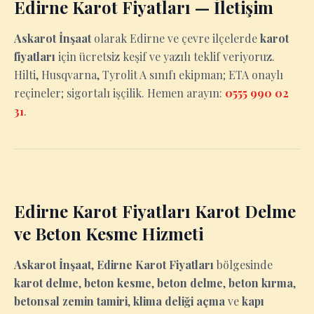
Edirne Karot Fiyatları — İletişim
Askarot İnşaat
olarak Edirne ve çevre ilçelerde
karot
fiyatları
için ücretsiz keşif ve yazılı teklif veriyoruz.
Hilti, Husqvarna, Tyrolit A sınıfı ekipman; ETA onaylı
reçineler; sigortalı işçilik. Hemen arayın:
0555 990 02
31
.
Edirne Karot Fiyatları Karot Delme
ve Beton Kesme Hizmeti
Askarot İnşaat
,
Edirne Karot Fiyatları
bölgesinde
karot delme
,
beton kesme
,
beton delme
,
beton kırma
,
betonsal zemin tamiri
,
klima deliği açma
ve
kapı