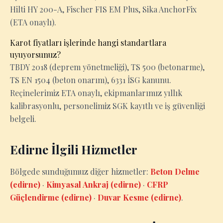
Hilti HY 200-A, Fischer FIS EM Plus, Sika AnchorFix
(ETA onaylı).
Karot fiyatları işlerinde hangi standartlara
uyuyorsunuz?
TBDY 2018 (deprem yönetmeliği), TS 500 (betonarme),
TS EN 1504 (beton onarım), 6331 İSG kanunu.
Reçinelerimiz ETA onaylı, ekipmanlarımız yıllık
kalibrasyonlu, personelimiz SGK kayıtlı ve iş güvenliği
belgeli.
Edirne İlgili Hizmetler
Bölgede sunduğumuz diğer hizmetler:
Beton Delme
(edirne)
·
Kimyasal Ankraj (edirne)
·
CFRP
Güçlendirme (edirne)
·
Duvar Kesme (edirne)
.