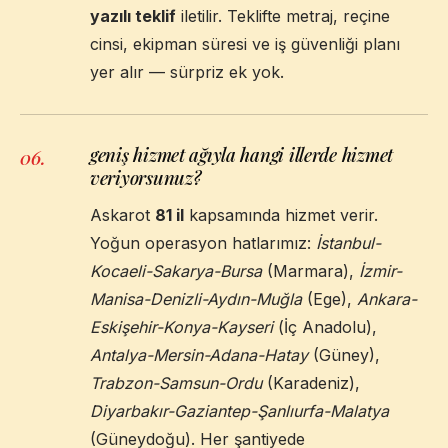
yazılı teklif
iletilir. Teklifte metraj, reçine
cinsi, ekipman süresi ve iş güvenliği planı
yer alır — sürpriz ek yok.
geniş hizmet ağıyla hangi illerde hizmet
06
.
veriyorsunuz?
Askarot
81 il
kapsamında hizmet verir.
Yoğun operasyon hatlarımız:
İstanbul-
Kocaeli-Sakarya-Bursa
(Marmara),
İzmir-
Manisa-Denizli-Aydın-Muğla
(Ege),
Ankara-
Eskişehir-Konya-Kayseri
(İç Anadolu),
Antalya-Mersin-Adana-Hatay
(Güney),
Trabzon-Samsun-Ordu
(Karadeniz),
Diyarbakır-Gaziantep-Şanlıurfa-Malatya
(Güneydoğu). Her şantiyede