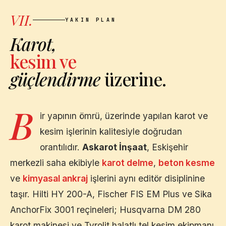
VII.
YAKIN PLAN
Karot,
kesim ve
güçlendirme
üzerine.
B
ir yapının ömrü, üzerinde yapılan karot ve
kesim işlerinin kalitesiyle doğrudan
orantılıdır.
Askarot İnşaat
,
Eskişehir
merkezli saha ekibiyle
karot delme
,
beton kesme
ve
kimyasal ankraj
işlerini aynı editör disiplinine
taşır. Hilti HY 200-A, Fischer FIS EM Plus ve Sika
AnchorFix 3001 reçineleri; Husqvarna DM 280
karot makinesi ve Tyrolit halatlı tel kesim ekipmanı