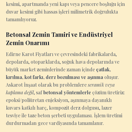
kesimi, apartmanda yeni kapı veya pencere boşluğu için
duvar kesimi gibi hassas işleri milimetrik doğrulukta
tamamlıyoruz.
Betonsal Zemin Tamiri ve Endüstriyel
Zemin Onarımı
Edirne Karot Fiyatları ve çevresindeki fabrikalarda,
depolarda, otoparklarda, soğuk hava depolarında ve
büyük market zeminlerinde zaman içinde
çatlak,
kırılma, kot farkı, derz bozulması ve aşınma
oluşur.
Askarot İnşaat olarak bu problemlere
seramik veya
kaplama değil
, saf
betonsal yöntemlerle
çözüm üretiriz:
epoksi/poliüretan enjeksiyon, aşınmaya dayanıklı
kuvars katkılı harç, kompozit derz dolgusu, lazer
tesviye ile taze beton şerbeti uygulaması. İşlem üretimi
durdurmadan gece vardiyasında tamamlanır.