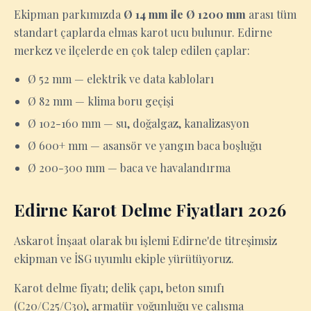
Ekipman parkımızda
Ø 14 mm ile Ø 1200 mm
arası tüm
standart çaplarda elmas karot ucu bulunur. Edirne
merkez ve ilçelerde en çok talep edilen çaplar:
Ø 52 mm — elektrik ve data kabloları
Ø 82 mm — klima boru geçişi
Ø 102-160 mm — su, doğalgaz, kanalizasyon
Ø 600+ mm — asansör ve yangın baca boşluğu
Ø 200-300 mm — baca ve havalandırma
Edirne Karot Delme Fiyatları 2026
Askarot İnşaat olarak bu işlemi Edirne'de titreşimsiz
ekipman ve İSG uyumlu ekiple yürütüyoruz.
Karot delme fiyatı; delik çapı, beton sınıfı
(C20/C25/C30), armatür yoğunluğu ve çalışma