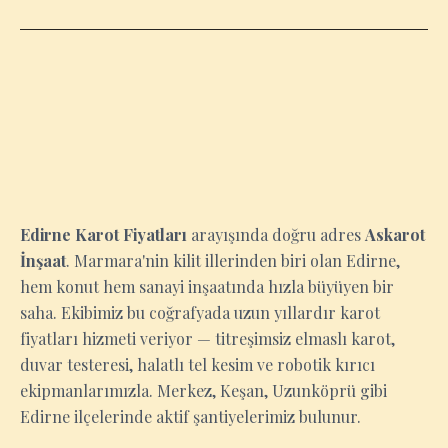
EDIRNE
Edirne Karot Fiyatları
arayışında doğru adres
Askarot
İnşaat
. Marmara'nin kilit illerinden biri olan Edirne,
hem konut hem sanayi inşaatında hızla büyüyen bir
saha. Ekibimiz bu coğrafyada uzun yıllardır karot
fiyatları hizmeti veriyor — titreşimsiz elmaslı karot,
duvar testeresi, halatlı tel kesim ve robotik kırıcı
ekipmanlarımızla. Merkez, Keşan, Uzunköprü gibi
Edirne ilçelerinde aktif şantiyelerimiz bulunur.