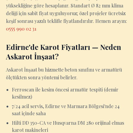
yüksekliğine göre hesaplanır. Standart Ø 82 mm klima
deliği için sabit fiyat uyguluyoruz; özel projeler ücretsiz
keşif sonrası yazılı teklifle fiyatlandırılır. Hemen arayın:
0555 990 02 31
Edirne'de Karot Fiyatları — Neden
Askarot İnşaat?
Askarot İnşaat bu hizmette beton sınıfını ve armatürü
ölçtükten sonra yöntemi belirler.
Ferroscan ile kesim öncesi armatür tespiti (demir
kesilmez)
7/24 acil servis, Edirne ve Marmara Bölgesi'nde 24
saat içinde saha
Hilti DD 350-CA ve Husqvarna DM 280 orijinal elmas
karot makineleri