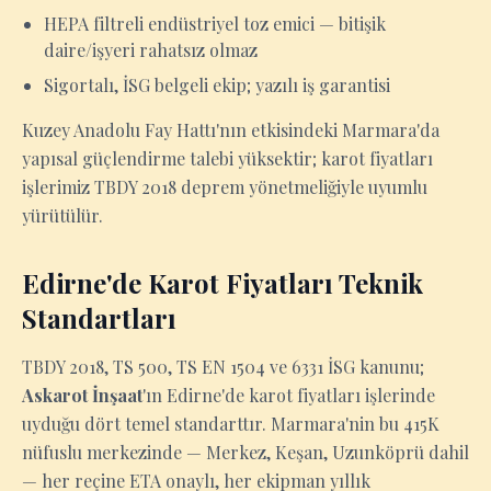
HEPA filtreli endüstriyel toz emici — bitişik
daire/işyeri rahatsız olmaz
Sigortalı, İSG belgeli ekip; yazılı iş garantisi
Kuzey Anadolu Fay Hattı'nın etkisindeki Marmara'da
yapısal güçlendirme talebi yüksektir; karot fiyatları
işlerimiz TBDY 2018 deprem yönetmeliğiyle uyumlu
yürütülür.
Edirne'de Karot Fiyatları Teknik
Standartları
TBDY 2018, TS 500, TS EN 1504 ve 6331 İSG kanunu;
Askarot İnşaat
'ın Edirne'de karot fiyatları işlerinde
uyduğu dört temel standarttır. Marmara'nin bu 415K
nüfuslu merkezinde — Merkez, Keşan, Uzunköprü dahil
— her reçine ETA onaylı, her ekipman yıllık