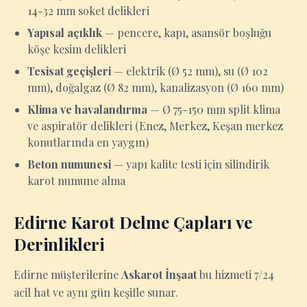
14-32 mm soket delikleri
Yapısal açıklık
— pencere, kapı, asansör boşluğu
köşe kesim delikleri
Tesisat geçişleri
— elektrik (Ø 52 mm), su (Ø 102
mm), doğalgaz (Ø 82 mm), kanalizasyon (Ø 160 mm)
Klima ve havalandırma
— Ø 75-150 mm split klima
ve aspiratör delikleri (Enez, Merkez, Keşan merkez
konutlarında en yaygın)
Beton numunesi
— yapı kalite testi için silindirik
karot numune alma
Edirne Karot Delme Çapları ve
Derinlikleri
Edirne müşterilerine
Askarot İnşaat
bu hizmeti 7/24
acil hat ve aynı gün keşifle sunar.