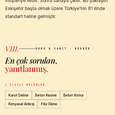
müşteriye iletilir. Sonra sahaya çıkılır. Bu yaklaşım
Eskişehir
başta olmak üzere Türkiye'nin 81 ilinde
standart haline gelmiştir.
VIII.
SORU & YANIT · REHBER
En çok sorulan
,
yanıtlanmış.
/ İLGILI BÖLÜMLER
Karot Delme
Beton Kesme
Beton Kırma
Kimyasal Ankraj
Filiz Ekme