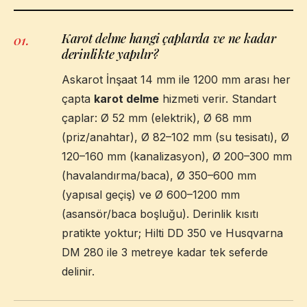
Karot delme hangi çaplarda ve ne kadar
01
.
derinlikte yapılır?
Askarot İnşaat 14 mm ile 1200 mm arası her
çapta
karot delme
hizmeti verir. Standart
çaplar: Ø 52 mm (elektrik), Ø 68 mm
(priz/anahtar), Ø 82–102 mm (su tesisatı), Ø
120–160 mm (kanalizasyon), Ø 200–300 mm
(havalandırma/baca), Ø 350–600 mm
(yapısal geçiş) ve Ø 600–1200 mm
(asansör/baca boşluğu). Derinlik kısıtı
pratikte yoktur; Hilti DD 350 ve Husqvarna
DM 280 ile 3 metreye kadar tek seferde
delinir.