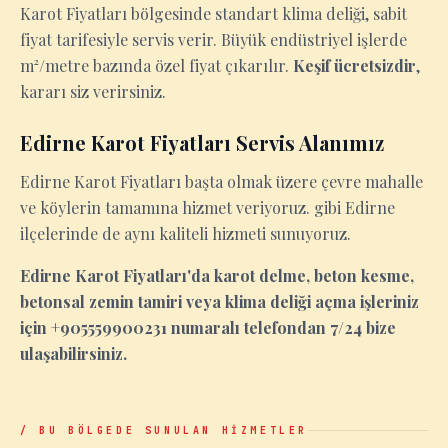
Karot Fiyatları bölgesinde standart klima deliği, sabit
fiyat tarifesiyle servis verir. Büyük endüstriyel işlerde
m²/metre bazında özel fiyat çıkarılır.
Keşif ücretsizdir
,
kararı siz verirsiniz.
Edirne Karot Fiyatları Servis Alanımız
Edirne Karot Fiyatları başta olmak üzere çevre mahalle
ve köylerin tamamına hizmet veriyoruz. gibi Edirne
ilçelerinde de aynı kaliteli hizmeti sunuyoruz.
Edirne Karot Fiyatları'da karot delme, beton kesme,
betonsal zemin tamiri veya klima deliği açma işleriniz
için +905559900231 numaralı telefondan 7/24 bize
ulaşabilirsiniz.
/ BU BÖLGEDE SUNULAN HİZMETLER