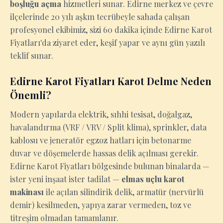
boşluğu açma
hizmetleri sunar. Edirne merkez ve çevre
ilçelerinde 20 yılı aşkın tecrübeyle sahada çalışan
profesyonel ekibimiz, sizi 60 dakika içinde Edirne Karot
Fiyatları'da ziyaret eder, keşif yapar ve aynı gün yazılı
teklif sunar.
Edirne Karot Fiyatları Karot Delme Neden
Önemli?
Modern yapılarda elektrik, sıhhi tesisat, doğalgaz,
havalandırma (VRF / VRV / Split klima), sprinkler, data
kablosu ve jeneratör egzoz hatları için betonarme
duvar ve döşemelerde hassas delik açılması gerekir.
Edirne Karot Fiyatları bölgesinde bulunan binalarda —
ister yeni inşaat ister tadilat —
elmas uçlu karot
makinası
ile açılan silindirik delik, armatür (nervürlü
demir) kesilmeden, yapıya zarar vermeden, toz ve
titreşim olmadan tamamlanır.