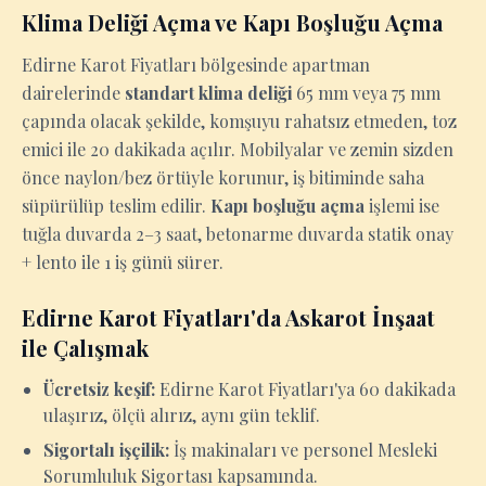
Klima Deliği Açma ve Kapı Boşluğu Açma
Edirne Karot Fiyatları bölgesinde apartman
dairelerinde
standart klima deliği
65 mm veya 75 mm
çapında olacak şekilde, komşuyu rahatsız etmeden, toz
emici ile 20 dakikada açılır. Mobilyalar ve zemin sizden
önce naylon/bez örtüyle korunur, iş bitiminde saha
süpürülüp teslim edilir.
Kapı boşluğu açma
işlemi ise
tuğla duvarda 2–3 saat, betonarme duvarda statik onay
+ lento ile 1 iş günü sürer.
Edirne Karot Fiyatları'da Askarot İnşaat
ile Çalışmak
Ücretsiz keşif:
Edirne Karot Fiyatları'ya 60 dakikada
ulaşırız, ölçü alırız, aynı gün teklif.
Sigortalı işçilik:
İş makinaları ve personel Mesleki
Sorumluluk Sigortası kapsamında.