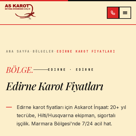
İçeriğe atla
ANA SAYFA
·
BÖLGELER
·
EDIRNE KAROT FIYATLARI
BÖLGE
.
EDIRNE
· EDIRNE
Edirne Karot Fiyatları
Edirne karot fiyatları için Askarot İnşaat: 20+ yıl
tecrübe, Hilti/Husqvarna ekipman, sigortalı
işçilik. Marmara Bölgesi'nde 7/24 acil hat.