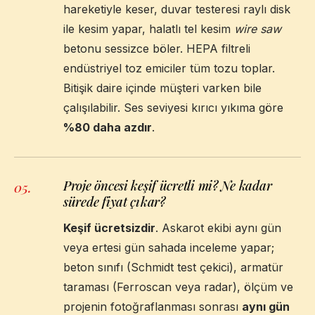
hareketiyle keser, duvar testeresi raylı disk
ile kesim yapar, halatlı tel kesim
wire saw
betonu sessizce böler. HEPA filtreli
endüstriyel toz emiciler tüm tozu toplar.
Bitişik daire içinde müşteri varken bile
çalışılabilir. Ses seviyesi kırıcı yıkıma göre
%80 daha azdır
.
Proje öncesi keşif ücretli mi? Ne kadar
05
.
sürede fiyat çıkar?
Keşif ücretsizdir
. Askarot ekibi aynı gün
veya ertesi gün sahada inceleme yapar;
beton sınıfı (Schmidt test çekici), armatür
taraması (Ferroscan veya radar), ölçüm ve
projenin fotoğraflanması sonrası
aynı gün