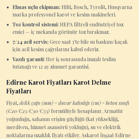
Elmas uçlu ekipman:
Hilti, Bosch, Tyrolit, Husqvarna
marka profesyonel karot ve kesim makineleri.
Toz kontrol sistemi:
HEPA filtreli endüstriyel toz
emici — iç mekanda görünür toz bırakmaz.
7/24 acil servis:
Gece saat 3'te bile su baskını/kaçak
için acil kesim çağrılarını kabul ederiz.
Yazılı garanti:
Her iş sonrasında imzalı teslim
tutanağı ve 12 ay zimmet garantisi.
Edirne Karot Fiyatları Karot Delme
Fiyatları
Fiyat,
delik çapı (mm) × duvar kalınlığı (cm) × beton sınıfı
(C20/C25/C30/C35)
formülüyle hesaplanır. Armatür
yoğunluğu, sahanın erişim güçlüğü (kat yüksekliği,
merdiven, hizmet asansörü yokluğu), su ve elektrik
noktalarına uzaklık fiyatı etkiler. Askarot İnşaat Edirne