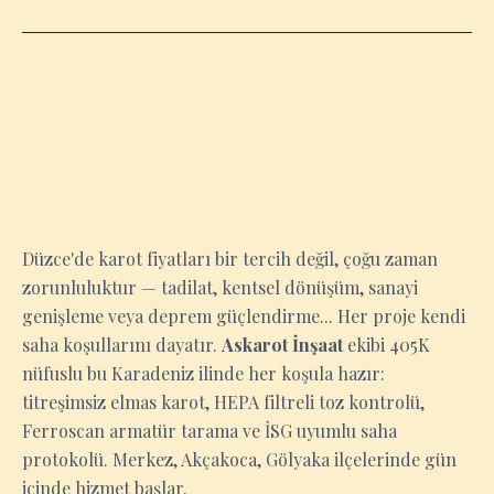
DÜZCE
Düzce'de karot fiyatları bir tercih değil, çoğu zaman
zorunluluktur — tadilat, kentsel dönüşüm, sanayi
genişleme veya deprem güçlendirme... Her proje kendi
saha koşullarını dayatır.
Askarot İnşaat
ekibi 405K
nüfuslu bu Karadeniz ilinde her koşula hazır:
titreşimsiz elmas karot, HEPA filtreli toz kontrolü,
Ferroscan armatür tarama ve İSG uyumlu saha
protokolü. Merkez, Akçakoca, Gölyaka ilçelerinde gün
içinde hizmet başlar.