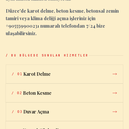
Düzce'de karot delme, beton kesme, betonsal zemin
tamiri veya klima deliği açma işleriniz için
+905559900231 numaralı telefondan 7/24 bize
ulaşabilirsiniz.
/ BU BÖLGEDE SUNULAN HİZMETLER
Karot Delme
/
01
Beton Kesme
/
02
Duvar Açma
/
03