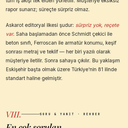
tüm iş akışı tek elden yönetilir. Müşteriye eksiksiz
rapor sunarız; süreçte sürpriz olmaz.
Askarot editoryal ilkesi şudur:
sürpriz yok, reçete
var
. Saha başlamadan önce Schmidt çekici ile
beton sınıfı, Ferroscan ile armatür konumu, keşif
sonrası metraj ve teklif — her biri yazılı olarak
müşteriye iletilir. Sonra sahaya çıkılır. Bu yaklaşım
Eskişehir
başta olmak üzere Türkiye'nin 81 ilinde
standart haline gelmiştir.
VIII.
SORU & YANIT · REHBER
En çok sorulan
,