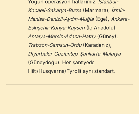
Yoğun operasyon hatlarımız:
İstanbul-
Kocaeli-Sakarya-Bursa
(Marmara),
İzmir-
Manisa-Denizli-Aydın-Muğla
(Ege),
Ankara-
Eskişehir-Konya-Kayseri
(İç Anadolu),
Antalya-Mersin-Adana-Hatay
(Güney),
Trabzon-Samsun-Ordu
(Karadeniz),
Diyarbakır-Gaziantep-Şanlıurfa-Malatya
(Güneydoğu). Her şantiyede
Hilti/Husqvarna/Tyrolit aynı standart.