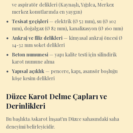
ve aspiratör delikleri (Kaynaşlı, Yığılca, Merkez
merkez konutlarında en yaygın)
Tesisat geçişleri
— elektrik (Ø 52 mm), su (Ø 102
mm), doğalgaz (Ø 82 mm), kanalizasyon (Ø 160 mm)
Ankraj ve filiz delikleri
— kimyasal ankraj öncesi Ø
14-32 mm soket delikleri
Beton numunesi
— yapı kalite testi için silindirik
karot numune alma
Yapısal açıklık
— pencere, kapı, asansör boşluğu
köşe kesim delikleri
Düzce Karot Delme Çapları ve
Derinlikleri
Bu başlıkta Askarot İnşaat'ın Düzce sahasındaki saha
deneyimi belirleyicidir.