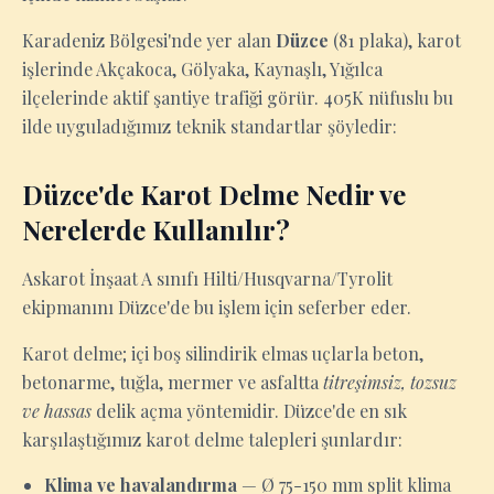
Karadeniz Bölgesi'nde yer alan
Düzce
(81 plaka), karot
işlerinde Akçakoca, Gölyaka, Kaynaşlı, Yığılca
ilçelerinde aktif şantiye trafiği görür. 405K nüfuslu bu
ilde uyguladığımız teknik standartlar şöyledir:
Düzce'de Karot Delme Nedir ve
Nerelerde Kullanılır?
Askarot İnşaat A sınıfı Hilti/Husqvarna/Tyrolit
ekipmanını Düzce'de bu işlem için seferber eder.
Karot delme; içi boş silindirik elmas uçlarla beton,
betonarme, tuğla, mermer ve asfaltta
titreşimsiz, tozsuz
ve hassas
delik açma yöntemidir. Düzce'de en sık
karşılaştığımız karot delme talepleri şunlardır:
Klima ve havalandırma
— Ø 75-150 mm split klima