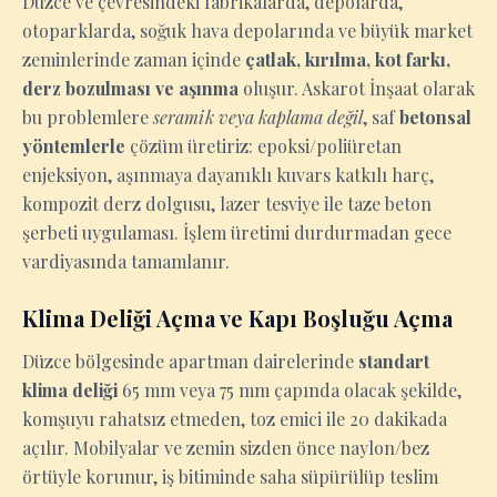
Düzce ve çevresindeki fabrikalarda, depolarda,
otoparklarda, soğuk hava depolarında ve büyük market
zeminlerinde zaman içinde
çatlak, kırılma, kot farkı,
derz bozulması ve aşınma
oluşur. Askarot İnşaat olarak
bu problemlere
seramik veya kaplama değil
, saf
betonsal
yöntemlerle
çözüm üretiriz: epoksi/poliüretan
enjeksiyon, aşınmaya dayanıklı kuvars katkılı harç,
kompozit derz dolgusu, lazer tesviye ile taze beton
şerbeti uygulaması. İşlem üretimi durdurmadan gece
vardiyasında tamamlanır.
Klima Deliği Açma ve Kapı Boşluğu Açma
Düzce bölgesinde apartman dairelerinde
standart
klima deliği
65 mm veya 75 mm çapında olacak şekilde,
komşuyu rahatsız etmeden, toz emici ile 20 dakikada
açılır. Mobilyalar ve zemin sizden önce naylon/bez
örtüyle korunur, iş bitiminde saha süpürülüp teslim