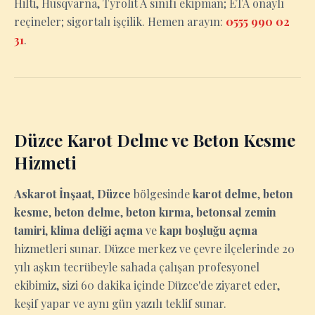
Hilti, Husqvarna, Tyrolit A sınıfı ekipman; ETA onaylı
reçineler; sigortalı işçilik. Hemen arayın:
0555 990 02
31
.
Düzce Karot Delme ve Beton Kesme
Hizmeti
Askarot İnşaat
,
Düzce
bölgesinde
karot delme
,
beton
kesme
,
beton delme
,
beton kırma
,
betonsal zemin
tamiri
,
klima deliği açma
ve
kapı boşluğu açma
hizmetleri sunar. Düzce merkez ve çevre ilçelerinde 20
yılı aşkın tecrübeyle sahada çalışan profesyonel
ekibimiz, sizi 60 dakika içinde Düzce'de ziyaret eder,
keşif yapar ve aynı gün yazılı teklif sunar.