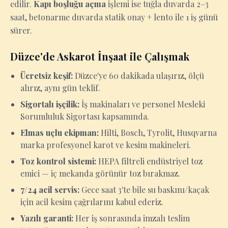
edilir.
Kapı boşluğu açma
işlemi ise tuğla duvarda 2–3
saat, betonarme duvarda statik onay + lento ile 1 iş günü
sürer.
Düzce'de Askarot İnşaat ile Çalışmak
Ücretsiz keşif:
Düzce'ye 60 dakikada ulaşırız, ölçü
alırız, aynı gün teklif.
Sigortalı işçilik:
İş makinaları ve personel Mesleki
Sorumluluk Sigortası kapsamında.
Elmas uçlu ekipman:
Hilti, Bosch, Tyrolit, Husqvarna
marka profesyonel karot ve kesim makineleri.
Toz kontrol sistemi:
HEPA filtreli endüstriyel toz
emici — iç mekanda görünür toz bırakmaz.
7/24 acil servis:
Gece saat 3'te bile su baskını/kaçak
için acil kesim çağrılarını kabul ederiz.
Yazılı garanti:
Her iş sonrasında imzalı teslim