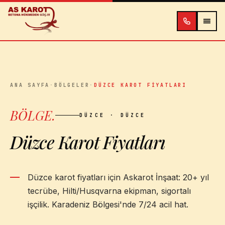
İçeriğe atla
ANA SAYFA
·
BÖLGELER
·
DÜZCE KAROT FIYATLARI
BÖLGE
.
DÜZCE
· DÜZCE
Düzce Karot Fiyatları
Düzce karot fiyatları için Askarot İnşaat: 20+ yıl
tecrübe, Hilti/Husqvarna ekipman, sigortalı
işçilik. Karadeniz Bölgesi'nde 7/24 acil hat.