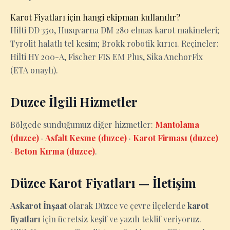
Karot Fiyatları için hangi ekipman kullanılır?
Hilti DD 350, Husqvarna DM 280 elmas karot makineleri;
Tyrolit halatlı tel kesim; Brokk robotik kırıcı. Reçineler:
Hilti HY 200-A, Fischer FIS EM Plus, Sika AnchorFix
(ETA onaylı).
Duzce İlgili Hizmetler
Bölgede sunduğumuz diğer hizmetler:
Mantolama
(duzce)
·
Asfalt Kesme (duzce)
·
Karot Firması (duzce)
·
Beton Kırma (duzce)
.
Düzce Karot Fiyatları — İletişim
Askarot İnşaat
olarak Düzce ve çevre ilçelerde
karot
fiyatları
için ücretsiz keşif ve yazılı teklif veriyoruz.