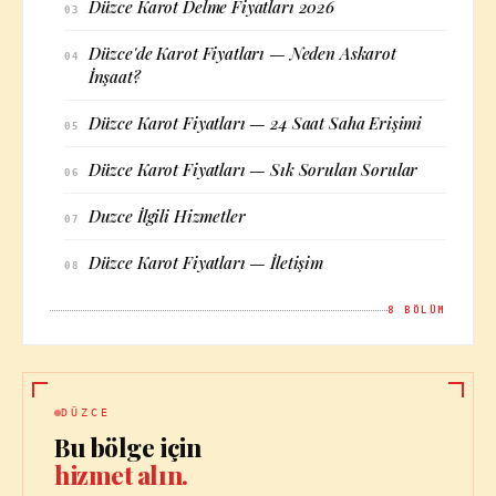
Düzce Karot Delme Fiyatları 2026
03
Düzce'de Karot Fiyatları — Neden Askarot
04
İnşaat?
Düzce Karot Fiyatları — 24 Saat Saha Erişimi
05
Düzce Karot Fiyatları — Sık Sorulan Sorular
06
Duzce İlgili Hizmetler
07
Düzce Karot Fiyatları — İletişim
08
8
BÖLÜM
DÜZCE
Bu bölge için
hizmet alın.