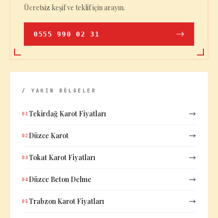
Ücretsiz keşif ve teklif için arayın.
0555 990 02 31
/ YAKIN BÖLGELER
Tekirdağ Karot Fiyatları
01
Düzce Karot
02
Tokat Karot Fiyatları
03
Düzce Beton Delme
04
Trabzon Karot Fiyatları
05