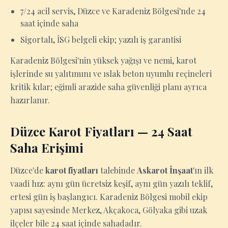
7/24 acil servis, Düzce ve Karadeniz Bölgesi'nde 24
saat içinde saha
Sigortalı, İSG belgeli ekip; yazılı iş garantisi
Karadeniz Bölgesi'nin yüksek yağışı ve nemi, karot
işlerinde su yalıtımını ve ıslak beton uyumlu reçineleri
kritik kılar; eğimli arazide saha güvenliği planı ayrıca
hazırlanır.
Düzce Karot Fiyatları — 24 Saat
Saha Erişimi
Düzce'de
karot fiyatları
talebinde
Askarot İnşaat
'ın ilk
vaadi hız: aynı gün ücretsiz keşif, aynı gün yazılı teklif,
ertesi gün iş başlangıcı. Karadeniz Bölgesi mobil ekip
yapısı sayesinde Merkez, Akçakoca, Gölyaka gibi uzak
ilçeler bile 24 saat içinde sahadadır.