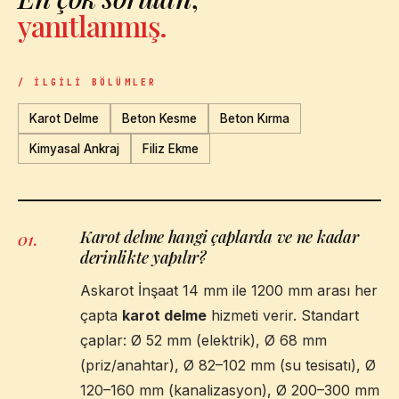
yanıtlanmış.
/ İLGILI BÖLÜMLER
Karot Delme
Beton Kesme
Beton Kırma
Kimyasal Ankraj
Filiz Ekme
Karot delme hangi çaplarda ve ne kadar
01
.
derinlikte yapılır?
Askarot İnşaat 14 mm ile 1200 mm arası her
çapta
karot delme
hizmeti verir. Standart
çaplar: Ø 52 mm (elektrik), Ø 68 mm
(priz/anahtar), Ø 82–102 mm (su tesisatı), Ø
120–160 mm (kanalizasyon), Ø 200–300 mm