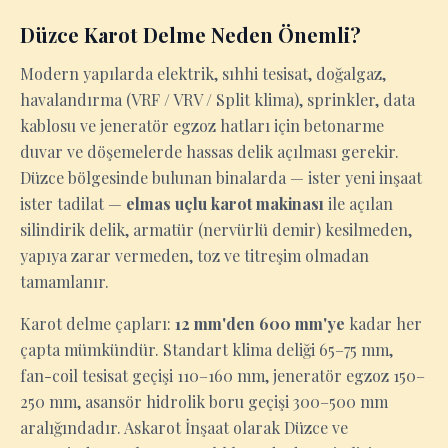
Düzce Karot Delme Neden Önemli?
Modern yapılarda elektrik, sıhhi tesisat, doğalgaz,
havalandırma (VRF / VRV / Split klima), sprinkler, data
kablosu ve jeneratör egzoz hatları için betonarme
duvar ve döşemelerde hassas delik açılması gerekir.
Düzce bölgesinde bulunan binalarda — ister yeni inşaat
ister tadilat —
elmas uçlu karot makinası
ile açılan
silindirik delik, armatür (nervürlü demir) kesilmeden,
yapıya zarar vermeden, toz ve titreşim olmadan
tamamlanır.
Karot delme çapları:
12 mm'den 600 mm'ye
kadar her
çapta mümkündür. Standart klima deliği 65–75 mm,
fan-coil tesisat geçişi 110–160 mm, jeneratör egzoz 150–
250 mm, asansör hidrolik boru geçişi 300–500 mm
aralığındadır. Askarot İnşaat olarak Düzce ve