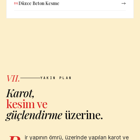
Düzce Beton Kesme
06
VII.
YAKIN PLAN
Karot,
kesim ve
güçlendirme
üzerine.
ir yapının ömrü, üzerinde yapılan karot ve