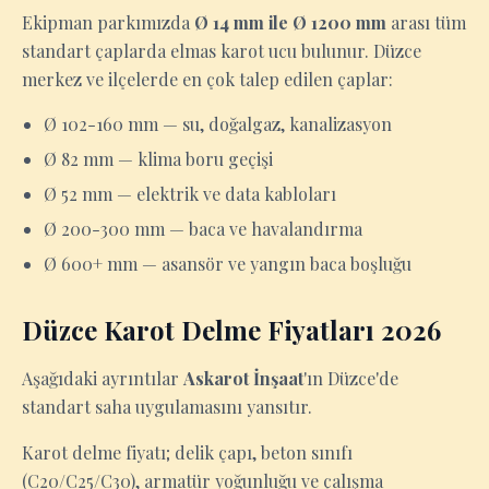
Ekipman parkımızda
Ø 14 mm ile Ø 1200 mm
arası tüm
standart çaplarda elmas karot ucu bulunur. Düzce
merkez ve ilçelerde en çok talep edilen çaplar:
Ø 102-160 mm — su, doğalgaz, kanalizasyon
Ø 82 mm — klima boru geçişi
Ø 52 mm — elektrik ve data kabloları
Ø 200-300 mm — baca ve havalandırma
Ø 600+ mm — asansör ve yangın baca boşluğu
Düzce Karot Delme Fiyatları 2026
Aşağıdaki ayrıntılar
Askarot İnşaat
'ın Düzce'de
standart saha uygulamasını yansıtır.
Karot delme fiyatı; delik çapı, beton sınıfı
(C20/C25/C30), armatür yoğunluğu ve çalışma