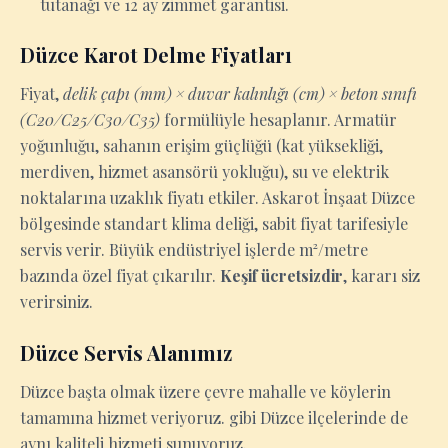
tutanağı ve 12 ay zimmet garantisi.
Düzce Karot Delme Fiyatları
Fiyat,
delik çapı (mm) × duvar kalınlığı (cm) × beton sınıfı
(C20/C25/C30/C35)
formülüyle hesaplanır. Armatür
yoğunluğu, sahanın erişim güçlüğü (kat yüksekliği,
merdiven, hizmet asansörü yokluğu), su ve elektrik
noktalarına uzaklık fiyatı etkiler. Askarot İnşaat Düzce
bölgesinde standart klima deliği, sabit fiyat tarifesiyle
servis verir. Büyük endüstriyel işlerde m²/metre
bazında özel fiyat çıkarılır.
Keşif ücretsizdir
, kararı siz
verirsiniz.
Düzce Servis Alanımız
Düzce başta olmak üzere çevre mahalle ve köylerin
tamamına hizmet veriyoruz. gibi Düzce ilçelerinde de
aynı kaliteli hizmeti sunuyoruz.