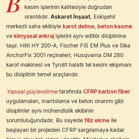
B
kesim işlerinin kalitesiyle doğrudan
orantılıdır.
Askarot İnşaat
,
Eskişehir
merkezli saha ekibiyle
karot delme
,
beton kesme
ve
kimyasal ankraj
işlerini aynı editör disiplinine
taşır. Hilti HY 200-A, Fischer FIS EM Plus ve Sika
AnchorFix 3001 reçineleri; Husqvarna DM 280
karot makinesi ve Tyrolit halatlı tel kesim ekipmanı
bu disiplinin temel araçlarıdır.
Yapısal güçlendirme
tarafında
CFRP karbon fiber
uygulamaları, mantolama ve beton onarımı gibi
disiplinler aynı mühendislik ekibinin
sorumluluğundadır. Bu sayede
filiz ekme
ile
başlayan bir projeden CFRP sargılamaya kadar