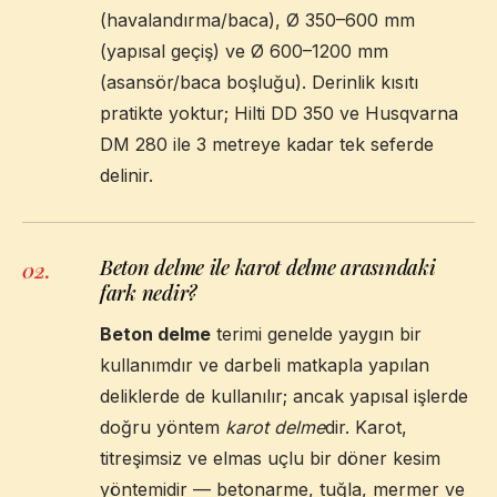
(havalandırma/baca), Ø 350–600 mm
(yapısal geçiş) ve Ø 600–1200 mm
(asansör/baca boşluğu). Derinlik kısıtı
pratikte yoktur; Hilti DD 350 ve Husqvarna
DM 280 ile 3 metreye kadar tek seferde
delinir.
Beton delme ile karot delme arasındaki
02
.
fark nedir?
Beton delme
terimi genelde yaygın bir
kullanımdır ve darbeli matkapla yapılan
deliklerde de kullanılır; ancak yapısal işlerde
doğru yöntem
karot delme
dir. Karot,
titreşimsiz ve elmas uçlu bir döner kesim
yöntemidir — betonarme, tuğla, mermer ve