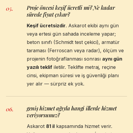
Proje öncesi keşif ücretli mi? Ne kadar
05
.
sürede fiyat çıkar?
Keşif ücretsizdir
. Askarot ekibi aynı gün
veya ertesi gün sahada inceleme yapar;
beton sınıfı (Schmidt test çekici), armatür
taraması (Ferroscan veya radar), ölçüm ve
projenin fotoğraflanması sonrası
aynı gün
yazılı teklif
iletilir. Teklifte metraj, reçine
cinsi, ekipman süresi ve iş güvenliği planı
yer alır — sürpriz ek yok.
geniş hizmet ağıyla hangi illerde hizmet
06
.
veriyorsunuz?
Askarot
81 il
kapsamında hizmet verir.