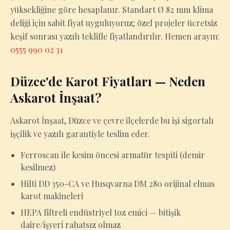
yüksekliğine göre hesaplanır. Standart Ø 82 mm klima
deliği için sabit fiyat uyguluyoruz; özel projeler ücretsiz
keşif sonrası yazılı teklifle fiyatlandırılır. Hemen arayın:
0555 990 02 31
Düzce'de Karot Fiyatları — Neden
Askarot İnşaat?
Askarot İnşaat, Düzce ve çevre ilçelerde bu işi sigortalı
işçilik ve yazılı garantiyle teslim eder.
Ferroscan ile kesim öncesi armatür tespiti (demir
kesilmez)
Hilti DD 350-CA ve Husqvarna DM 280 orijinal elmas
karot makineleri
HEPA filtreli endüstriyel toz emici — bitişik
daire/işyeri rahatsız olmaz