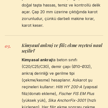
doğal taşta hassas, temiz ve kontrollü delik
açar. Çap 20 mm üzerine çıktığında karot
zorunludur, çünkü darbeli makine kırar,
karot keser.
Kimyasal ankraj ve filiz ekme reçetesi nasıl
03
.
seçilir?
Kimyasal ankraj
ta beton sınıfı
(C20/C25/C30), demir çapı (Ø10–Ø32),
ankraj derinliği ve gerilme tipi
(çekme/kesme) hesaplanır. Askarot şu
reçineleri kullanır:
Hilti HY 200-A
(yapısal
filiz/donatı ekleme),
Fischer FIS EM Plus
(yüksek yük),
Sika AnchorFix-3001
(hızlı
kürlenen). Her filiz ekme sonrası çekme