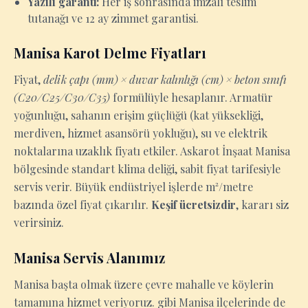
Yazılı garanti:
Her iş sonrasında imzalı teslim
tutanağı ve 12 ay zimmet garantisi.
Manisa Karot Delme Fiyatları
Fiyat,
delik çapı (mm) × duvar kalınlığı (cm) × beton sınıfı
(C20/C25/C30/C35)
formülüyle hesaplanır. Armatür
yoğunluğu, sahanın erişim güçlüğü (kat yüksekliği,
merdiven, hizmet asansörü yokluğu), su ve elektrik
noktalarına uzaklık fiyatı etkiler. Askarot İnşaat Manisa
bölgesinde standart klima deliği, sabit fiyat tarifesiyle
servis verir. Büyük endüstriyel işlerde m²/metre
bazında özel fiyat çıkarılır.
Keşif ücretsizdir
, kararı siz
verirsiniz.
Manisa Servis Alanımız
Manisa başta olmak üzere çevre mahalle ve köylerin
tamamına hizmet veriyoruz. gibi Manisa ilçelerinde de