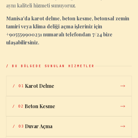
aynı kaliteli hizmeti sunuyoruz.
Manisa'da karot delme, beton kesme, betonsal zemin
tamiri veya klima deliği açma işleriniz için
+905559900231 numaralı telefondan 7/24 bize
ulaşabilirsiniz.
/ BU BÖLGEDE SUNULAN HİZMETLER
Karot Delme
/
01
Beton Kesme
/
02
Duvar Açma
/
03