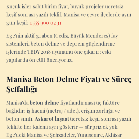
Küçük işler sabit birim fiyat, büyük projeler ücretsiz
keşif sonrası yazılı teklif. Manisa ve çevre ilçelerde aynı
gün keşif:
0555 990 02 31
Ege'nin aktif graben (Gediz, Büyük Menderes) fay
sistemleri, beton delme ve deprem güçlendirme
işlerinde TBDY 2018 uyumunu öne çıkarır; eski
yapılarda ön etüt öneriyoruz.
Manisa Beton Delme Fiyatı ve Süreç
Şeffaflığı
Manisa'da
beton delme
fiyatlandırması üç faktöre
bağlıdır: iş hacmi (metraj / adet), erişim zorluğu ve
beton sınıfı.
Askarot İnşaat
ücretsiz keşif sonrası yazılı
teklifte her kalemi ayrı gösterir — sürpriz ek yok.
Ege'deki Manisa ve Şehzadeler, Yunusemre, Akhisar