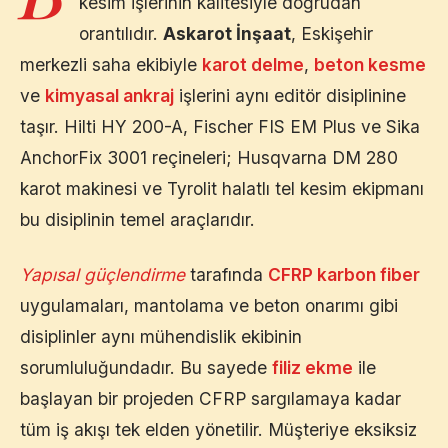
kesim işlerinin kalitesiyle doğrudan
orantılıdır.
Askarot İnşaat
,
Eskişehir
merkezli saha ekibiyle
karot delme
,
beton kesme
ve
kimyasal ankraj
işlerini aynı editör disiplinine
taşır. Hilti HY 200-A, Fischer FIS EM Plus ve Sika
AnchorFix 3001 reçineleri; Husqvarna DM 280
karot makinesi ve Tyrolit halatlı tel kesim ekipmanı
bu disiplinin temel araçlarıdır.
Yapısal güçlendirme
tarafında
CFRP karbon fiber
uygulamaları, mantolama ve beton onarımı gibi
disiplinler aynı mühendislik ekibinin
sorumluluğundadır. Bu sayede
filiz ekme
ile
başlayan bir projeden CFRP sargılamaya kadar
tüm iş akışı tek elden yönetilir. Müşteriye eksiksiz