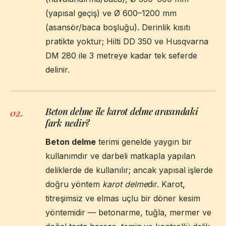
(yapısal geçiş) ve Ø 600–1200 mm
(asansör/baca boşluğu). Derinlik kısıtı
pratikte yoktur; Hilti DD 350 ve Husqvarna
DM 280 ile 3 metreye kadar tek seferde
delinir.
Beton delme ile karot delme arasındaki
02
.
fark nedir?
Beton delme
terimi genelde yaygın bir
kullanımdır ve darbeli matkapla yapılan
deliklerde de kullanılır; ancak yapısal işlerde
doğru yöntem
karot delme
dir. Karot,
titreşimsiz ve elmas uçlu bir döner kesim
yöntemidir — betonarme, tuğla, mermer ve