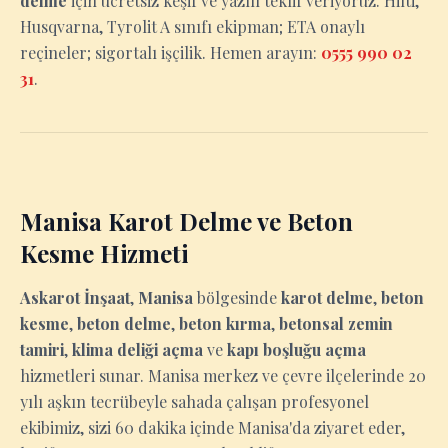
delme
için ücretsiz keşif ve yazılı teklif veriyoruz. Hilti,
Husqvarna, Tyrolit A sınıfı ekipman; ETA onaylı
reçineler; sigortalı işçilik. Hemen arayın:
0555 990 02
31
.
Manisa Karot Delme ve Beton
Kesme Hizmeti
Askarot İnşaat
,
Manisa
bölgesinde
karot delme
,
beton
kesme
,
beton delme
,
beton kırma
,
betonsal zemin
tamiri
,
klima deliği açma
ve
kapı boşluğu açma
hizmetleri sunar. Manisa merkez ve çevre ilçelerinde 20
yılı aşkın tecrübeyle sahada çalışan profesyonel
ekibimiz, sizi 60 dakika içinde Manisa'da ziyaret eder,