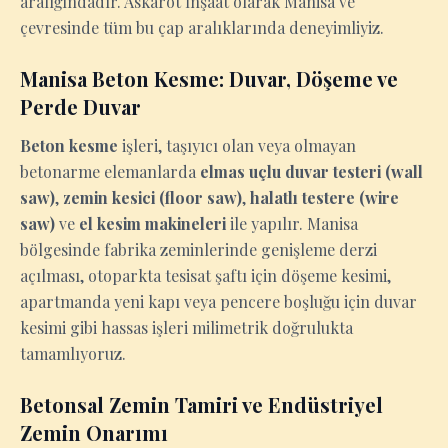
aralığındadır. Askarot İnşaat olarak Manisa ve
çevresinde tüm bu çap aralıklarında deneyimliyiz.
Manisa Beton Kesme: Duvar, Döşeme ve
Perde Duvar
Beton kesme
işleri, taşıyıcı olan veya olmayan
betonarme elemanlarda
elmas uçlu duvar testeri (wall
saw)
,
zemin kesici (floor saw)
,
halatlı testere (wire
saw)
ve
el kesim makineleri
ile yapılır. Manisa
bölgesinde fabrika zeminlerinde genişleme derzi
açılması, otoparkta tesisat şaftı için döşeme kesimi,
apartmanda yeni kapı veya pencere boşluğu için duvar
kesimi gibi hassas işleri milimetrik doğrulukta
tamamlıyoruz.
Betonsal Zemin Tamiri ve Endüstriyel
Zemin Onarımı