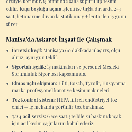
örtüyle korunur, iş bitiminde saha süpürülüp teslim
edilir.
Kapı boşluğu açma
işlemi ise tuğla duvarda 2–3
saat, betonarme duvarda statik onay + lento ile 1 iş günü
sürer.
Manisa'da Askarot İnşaat ile Çalışmak
Ücretsiz keşif:
Manisa'ya 60 dakikada ulaşırız, ölçü
alırız, aynı gün teklif.
Sigortalı işçilik:
İş makinaları ve personel Mesleki
Sorumluluk Sigortası kapsamında.
Elmas uçlu ekipman:
Hilti, Bosch, Tyrolit, Husqvarna
marka profesyonel karot ve kesim makineleri.
Toz kontrol sistemi:
HEPA filtreli endüstriyel toz
emici — iç mekanda görünür toz bırakmaz.
7/24 acil servis:
Gece saat 3'te bile su baskını/kaçak
için acil kesim çağrılarını kabul ederiz.