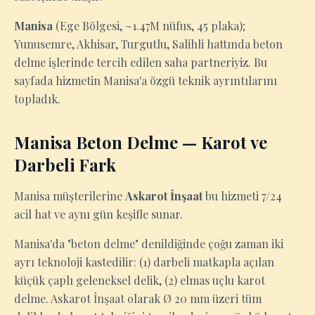
Manisa
(Ege Bölgesi, ~1.47M nüfus, 45 plaka);
Yunusemre, Akhisar, Turgutlu, Salihli hattında beton
delme işlerinde tercih edilen saha partneriyiz. Bu
sayfada hizmetin Manisa'a özgü teknik ayrıntılarını
topladık.
Manisa Beton Delme — Karot ve
Darbeli Fark
Manisa müşterilerine
Askarot İnşaat
bu hizmeti 7/24
acil hat ve aynı gün keşifle sunar.
Manisa'da "beton delme" denildiğinde çoğu zaman iki
ayrı teknoloji kastedilir: (1) darbeli matkapla açılan
küçük çaplı geleneksel delik, (2) elmas uçlu karot
delme. Askarot İnşaat olarak Ø 20 mm üzeri tüm