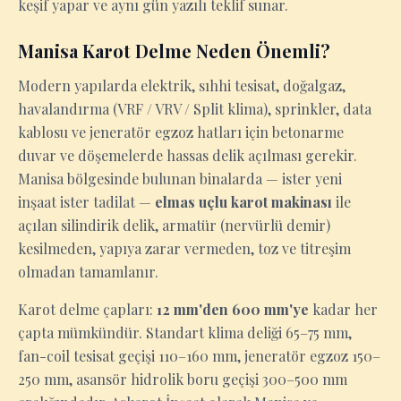
keşif yapar ve aynı gün yazılı teklif sunar.
Manisa Karot Delme Neden Önemli?
Modern yapılarda elektrik, sıhhi tesisat, doğalgaz,
havalandırma (VRF / VRV / Split klima), sprinkler, data
kablosu ve jeneratör egzoz hatları için betonarme
duvar ve döşemelerde hassas delik açılması gerekir.
Manisa bölgesinde bulunan binalarda — ister yeni
inşaat ister tadilat —
elmas uçlu karot makinası
ile
açılan silindirik delik, armatür (nervürlü demir)
kesilmeden, yapıya zarar vermeden, toz ve titreşim
olmadan tamamlanır.
Karot delme çapları:
12 mm'den 600 mm'ye
kadar her
çapta mümkündür. Standart klima deliği 65–75 mm,
fan-coil tesisat geçişi 110–160 mm, jeneratör egzoz 150–
250 mm, asansör hidrolik boru geçişi 300–500 mm