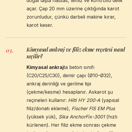
doğal taşta hassas, temiz ve kontrollü delik
açar. Çap 20 mm üzerine çıktığında karot
zorunludur, çünkü darbeli makine kırar,
karot keser.
Kimyasal ankraj ve filiz ekme reçetesi nasıl
03
.
seçilir?
Kimyasal ankraj
ta beton sınıfı
(C20/C25/C30), demir çapı (Ø10–Ø32),
ankraj derinliği ve gerilme tipi
(çekme/kesme) hesaplanır. Askarot şu
reçineleri kullanır:
Hilti HY 200-A
(yapısal
filiz/donatı ekleme),
Fischer FIS EM Plus
(yüksek yük),
Sika AnchorFix-3001
(hızlı
kürlenen). Her filiz ekme sonrası çekme