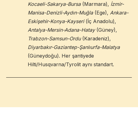
Kocaeli-Sakarya-Bursa
(Marmara),
İzmir-
Manisa-Denizli-Aydın-Muğla
(Ege),
Ankara-
Eskişehir-Konya-Kayseri
(İç Anadolu),
Antalya-Mersin-Adana-Hatay
(Güney),
Trabzon-Samsun-Ordu
(Karadeniz),
Diyarbakır-Gaziantep-Şanlıurfa-Malatya
(Güneydoğu). Her şantiyede
Hilti/Husqvarna/Tyrolit aynı standart.