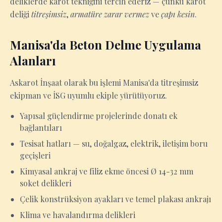
deliklerde karot tekniğini tercih ederiz — çünkü karot
deliği
titreşimsiz
,
armatüre zarar vermez
ve
çapı kesin
.
Manisa'da Beton Delme Uygulama
Alanları
Askarot İnşaat olarak bu işlemi Manisa'da titreşimsiz
ekipman ve İSG uyumlu ekiple yürütüyoruz.
Yapısal güçlendirme projelerinde donatı ek
bağlantıları
Tesisat hatları — su, doğalgaz, elektrik, iletişim boru
geçişleri
Kimyasal ankraj ve filiz ekme öncesi Ø 14-32 mm
soket delikleri
Çelik konstrüksiyon ayakları ve temel plakası ankrajı
Klima ve havalandırma delikleri