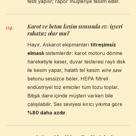
testi yapılır; rapor müşteriye teslim edilir.
Karot ve beton kesim sırasında ev/işyeri
04
.
rahatsız olur mu?
Hayır. Askarot ekipmanları
titreşimsiz
elmaslı
sistemlerdir: karot motoru dönme
hareketiyle keser, duvar testeresi raylı disk
ile kesim yapar, halatlı tel kesim
wire saw
betonu sessizce böler. HEPA filtreli
endüstriyel toz emiciler tüm tozu toplar.
Bitişik daire içinde müşteri varken bile
çalışılabilir. Ses seviyesi kırıcı yıkıma göre
%80 daha azdır
.