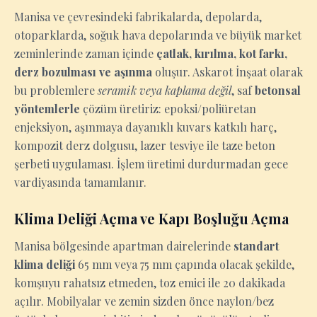
Manisa ve çevresindeki fabrikalarda, depolarda,
otoparklarda, soğuk hava depolarında ve büyük market
zeminlerinde zaman içinde
çatlak, kırılma, kot farkı,
derz bozulması ve aşınma
oluşur. Askarot İnşaat olarak
bu problemlere
seramik veya kaplama değil
, saf
betonsal
yöntemlerle
çözüm üretiriz: epoksi/poliüretan
enjeksiyon, aşınmaya dayanıklı kuvars katkılı harç,
kompozit derz dolgusu, lazer tesviye ile taze beton
şerbeti uygulaması. İşlem üretimi durdurmadan gece
vardiyasında tamamlanır.
Klima Deliği Açma ve Kapı Boşluğu Açma
Manisa bölgesinde apartman dairelerinde
standart
klima deliği
65 mm veya 75 mm çapında olacak şekilde,
komşuyu rahatsız etmeden, toz emici ile 20 dakikada
açılır. Mobilyalar ve zemin sizden önce naylon/bez