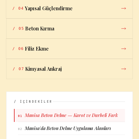
Yapısal Güçlendirme
/
04
Beton Kırma
/
05
Filiz Ekme
/
06
Kimyasal Ankraj
/
07
/ İÇİNDEKİLER
Manisa Beton Delme — Karot ve Darbeli Fark
01
Manisa'da Beton Delme Uygulama Alanları
02