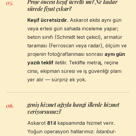
Proje öncesi keşif ücretli mi? Ne kadar
05
.
sürede fiyat çıkar?
Keşif ücretsizdir
. Askarot ekibi aynı gün
veya ertesi gün sahada inceleme yapar;
beton sınıfı (Schmidt test çekici), armatür
taraması (Ferroscan veya radar), ölçüm ve
projenin fotoğraflanması sonrası
aynı gün
yazılı teklif
iletilir. Teklifte metraj, reçine
cinsi, ekipman süresi ve iş güvenliği planı
yer alır — sürpriz ek yok.
geniş hizmet ağıyla hangi illerde hizmet
06
.
veriyorsunuz?
Askarot
81 il
kapsamında hizmet verir.
Yoğun operasyon hatlarımız:
İstanbul-