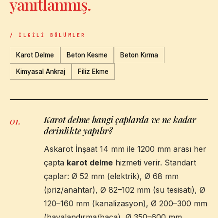
yanıtlanmış.
/ İLGILI BÖLÜMLER
Karot Delme
Beton Kesme
Beton Kırma
Kimyasal Ankraj
Filiz Ekme
Karot delme hangi çaplarda ve ne kadar
01
.
derinlikte yapılır?
Askarot İnşaat 14 mm ile 1200 mm arası her
çapta
karot delme
hizmeti verir. Standart
çaplar: Ø 52 mm (elektrik), Ø 68 mm
(priz/anahtar), Ø 82–102 mm (su tesisatı), Ø
120–160 mm (kanalizasyon), Ø 200–300 mm
(havalandırma/baca), Ø 350–600 mm