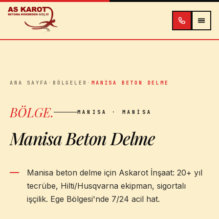
İçeriğe atla
ANA SAYFA
·
BÖLGELER
·
MANISA BETON DELME
BÖLGE
.
MANISA
· MANISA
Manisa Beton Delme
Manisa beton delme için Askarot İnşaat: 20+ yıl
tecrübe, Hilti/Husqvarna ekipman, sigortalı
işçilik. Ege Bölgesi'nde 7/24 acil hat.