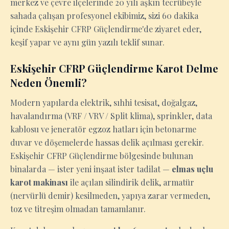
merkez ve çevre ilçelerinde 20 yılı aşkın tecrübeyle
sahada çalışan profesyonel ekibimiz, sizi 60 dakika
içinde Eskişehir CFRP Güçlendirme'de ziyaret eder,
keşif yapar ve aynı gün yazılı teklif sunar.
Eskişehir CFRP Güçlendirme Karot Delme
Neden Önemli?
Modern yapılarda elektrik, sıhhi tesisat, doğalgaz,
havalandırma (VRF / VRV / Split klima), sprinkler, data
kablosu ve jeneratör egzoz hatları için betonarme
duvar ve döşemelerde hassas delik açılması gerekir.
Eskişehir CFRP Güçlendirme bölgesinde bulunan
binalarda — ister yeni inşaat ister tadilat —
elmas uçlu
karot makinası
ile açılan silindirik delik, armatür
(nervürlü demir) kesilmeden, yapıya zarar vermeden,
toz ve titreşim olmadan tamamlanır.