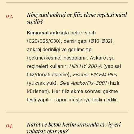
Kimyasal ankraj ve filiz ekme reçetesi nasıl
03
.
seçilir?
Kimyasal ankraj
ta beton sınıfı
(C20/C25/C30), demir çapı (Ø10–Ø32),
ankraj derinliği ve gerilme tipi
(çekme/kesme) hesaplanır. Askarot şu
reçineleri kullanır:
Hilti HY 200-A
(yapısal
filiz/donatı ekleme),
Fischer FIS EM Plus
(yüksek yük),
Sika AnchorFix-3001
(hızlı
kürlenen). Her filiz ekme sonrası çekme
testi yapılır; rapor müşteriye teslim edilir.
Karot ve beton kesim sırasında ev/işyeri
04
.
rahatsız olur mu?