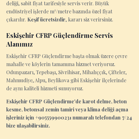
deliği, sabit fiyat tarifesiyle servis verir. Büyük
endüstriyel işlerde m²/metre bazında özel fiyat
çıkarılır.
Keşif ücretsizdir
, kararı siz verirsiniz.
Eskişehir CFRP Güçlendirme Servis
Alanımız
Eskişehir CFRP Güçlendirme başta olmak üzere çevre
mahalle ve köylerin tamamına hizmet veriyoruz.
Odunpazarı, Tepebaşı, Sivrihisar, Mihalıççık, Çifteler,
Mahmudiye, Alpu, Beylikova gibi Eskişehir ilçelerinde
de aynı kaliteli hizmeti sunuyoruz.
Eskişehir CFRP Güçlendirme'de karot delme, beton
kesme, betonsal zemin tamiri veya klima deliği açma
işleriniz için +905559900231 numaralı telefondan 7/24
bize ulaşabilirsiniz.