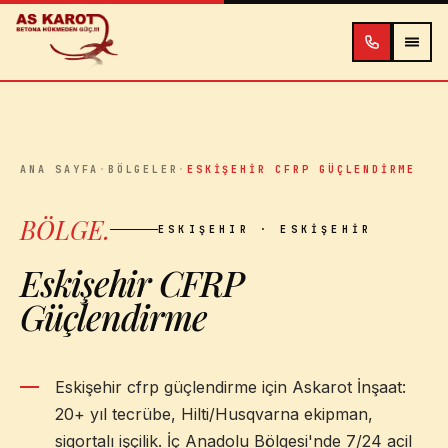
İçeriğe atla
ANA SAYFA
·
BÖLGELER
·
ESKIŞEHIR CFRP GÜÇLENDIRME
BÖLGE
.
ESKIŞEHIR
· ESKIŞEHIR
Eskişehir CFRP
Güçlendirme
Eskişehir cfrp güçlendirme için Askarot İnşaat:
20+ yıl tecrübe, Hilti/Husqvarna ekipman,
sigortalı işçilik. İç Anadolu Bölgesi'nde 7/24 acil