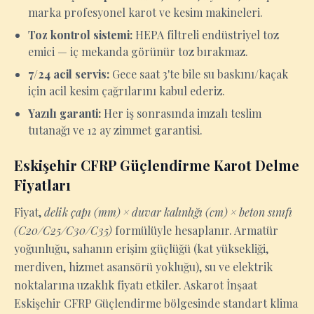
marka profesyonel karot ve kesim makineleri.
Toz kontrol sistemi:
HEPA filtreli endüstriyel toz
emici — iç mekanda görünür toz bırakmaz.
7/24 acil servis:
Gece saat 3'te bile su baskını/kaçak
için acil kesim çağrılarını kabul ederiz.
Yazılı garanti:
Her iş sonrasında imzalı teslim
tutanağı ve 12 ay zimmet garantisi.
Eskişehir CFRP Güçlendirme Karot Delme
Fiyatları
Fiyat,
delik çapı (mm) × duvar kalınlığı (cm) × beton sınıfı
(C20/C25/C30/C35)
formülüyle hesaplanır. Armatür
yoğunluğu, sahanın erişim güçlüğü (kat yüksekliği,
merdiven, hizmet asansörü yokluğu), su ve elektrik
noktalarına uzaklık fiyatı etkiler. Askarot İnşaat
Eskişehir CFRP Güçlendirme bölgesinde standart klima