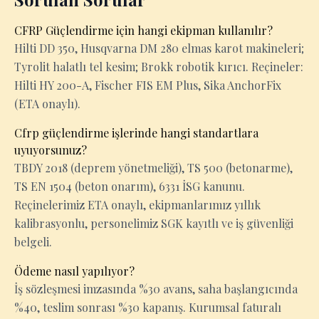
CFRP Güçlendirme için hangi ekipman kullanılır?
Hilti DD 350, Husqvarna DM 280 elmas karot makineleri;
Tyrolit halatlı tel kesim; Brokk robotik kırıcı. Reçineler:
Hilti HY 200-A, Fischer FIS EM Plus, Sika AnchorFix
(ETA onaylı).
Cfrp güçlendirme işlerinde hangi standartlara
uyuyorsunuz?
TBDY 2018 (deprem yönetmeliği), TS 500 (betonarme),
TS EN 1504 (beton onarım), 6331 İSG kanunu.
Reçinelerimiz ETA onaylı, ekipmanlarımız yıllık
kalibrasyonlu, personelimiz SGK kayıtlı ve iş güvenliği
belgeli.
Ödeme nasıl yapılıyor?
İş sözleşmesi imzasında %30 avans, saha başlangıcında
%40, teslim sonrası %30 kapanış. Kurumsal faturalı