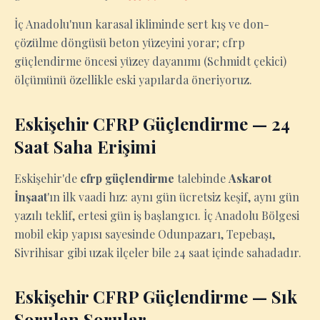
İç Anadolu'nun karasal ikliminde sert kış ve don-
çözülme döngüsü beton yüzeyini yorar; cfrp
güçlendirme öncesi yüzey dayanımı (Schmidt çekici)
ölçümünü özellikle eski yapılarda öneriyoruz.
Eskişehir CFRP Güçlendirme — 24
Saat Saha Erişimi
Eskişehir'de
cfrp güçlendirme
talebinde
Askarot
İnşaat
'ın ilk vaadi hız: aynı gün ücretsiz keşif, aynı gün
yazılı teklif, ertesi gün iş başlangıcı. İç Anadolu Bölgesi
mobil ekip yapısı sayesinde Odunpazarı, Tepebaşı,
Sivrihisar gibi uzak ilçeler bile 24 saat içinde sahadadır.
Eskişehir CFRP Güçlendirme — Sık
Sorulan Sorular