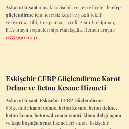
Askarot İnşaat
olarak Eskişehir ve çevre ilçelerde
cfrp
güçlendirme
için ücretsiz keşif ve yazılı teklif
veriyoruz. Hilti, Husqvarna, Tyrolit A sınıfı ekipman;
ETA onaylı reçineler; sigortalı işçilik. Hemen arayın:
0555 990 02 31
.
Eskişehir CFRP Güçlendirme Karot
Delme ve Beton Kesme Hizmeti
Askarot İnşaat
,
Eskişehir CFRP Güçlendirme
bölgesinde
karot delme
,
beton kesme
,
beton delme
,
beton kırma
,
betonsal zemin tamiri
,
klima deliği açma
ve
kapı boşluğu açma
hizmetleri sunar. Eskişehir