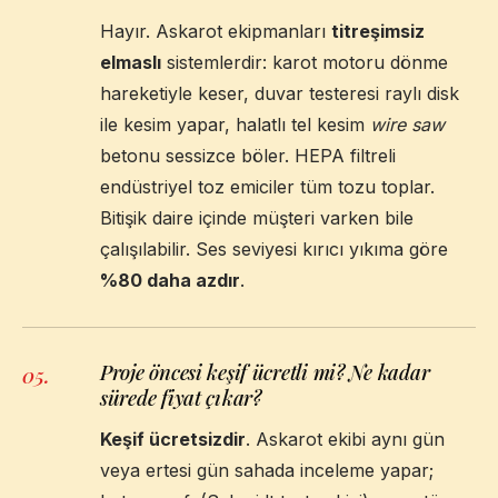
Hayır. Askarot ekipmanları
titreşimsiz
elmaslı
sistemlerdir: karot motoru dönme
hareketiyle keser, duvar testeresi raylı disk
ile kesim yapar, halatlı tel kesim
wire saw
betonu sessizce böler. HEPA filtreli
endüstriyel toz emiciler tüm tozu toplar.
Bitişik daire içinde müşteri varken bile
çalışılabilir. Ses seviyesi kırıcı yıkıma göre
%80 daha azdır
.
Proje öncesi keşif ücretli mi? Ne kadar
05
.
sürede fiyat çıkar?
Keşif ücretsizdir
. Askarot ekibi aynı gün
veya ertesi gün sahada inceleme yapar;