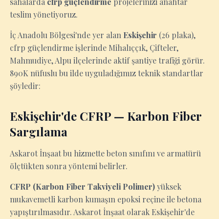
sahalarda
cfrp güçlendirme
projelerinizi anahtar
teslim yönetiyoruz.
İç Anadolu Bölgesi'nde yer alan
Eskişehir
(26 plaka),
cfrp güçlendirme işlerinde Mihalıççık, Çifteler,
Mahmudiye, Alpu ilçelerinde aktif şantiye trafiği görür.
890K nüfuslu bu ilde uyguladığımız teknik standartlar
şöyledir:
Eskişehir'de CFRP — Karbon Fiber
Sargılama
Askarot İnşaat bu hizmette beton sınıfını ve armatürü
ölçtükten sonra yöntemi belirler.
CFRP (Karbon Fiber Takviyeli Polimer)
yüksek
mukavemetli karbon kumaşın epoksi reçine ile betona
yapıştırılmasıdır. Askarot İnşaat olarak Eskişehir'de