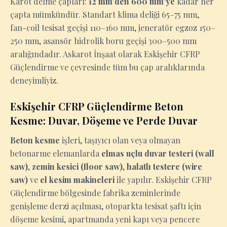
Karot delme çapları:
12 mm'den 600 mm'ye
kadar her
çapta mümkündür. Standart klima deliği 65–75 mm,
fan-coil tesisat geçişi 110–160 mm, jeneratör egzoz 150–
250 mm, asansör hidrolik boru geçişi 300–500 mm
aralığındadır. Askarot İnşaat olarak Eskişehir CFRP
Güçlendirme ve çevresinde tüm bu çap aralıklarında
deneyimliyiz.
Eskişehir CFRP Güçlendirme Beton
Kesme: Duvar, Döşeme ve Perde Duvar
Beton kesme
işleri, taşıyıcı olan veya olmayan
betonarme elemanlarda
elmas uçlu duvar testeri (wall
saw)
,
zemin kesici (floor saw)
,
halatlı testere (wire
saw)
ve
el kesim makineleri
ile yapılır. Eskişehir CFRP
Güçlendirme bölgesinde fabrika zeminlerinde
genişleme derzi açılması, otoparkta tesisat şaftı için
döşeme kesimi, apartmanda yeni kapı veya pencere