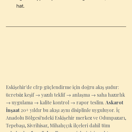
hat.
ESKIŞEHIR
Eskişehir'de cfrp güçlendirme için doğru akış şudur:
ücretsiz keşif → yazılı teklif → anlaşma → saha hazırlık
→ uygulama → kalite kontrol → rapor teslim.
Askarot
İnşaat
20+ yıldır bu akışı aynı disiplinle uyguluyor. İç
Anadolu Bölgesi'ndeki Eskişehir merkez ve Odunpazarı,
Tepebaşı, Sivrihisar, Mihalıççık ilçeleri dahil tüm