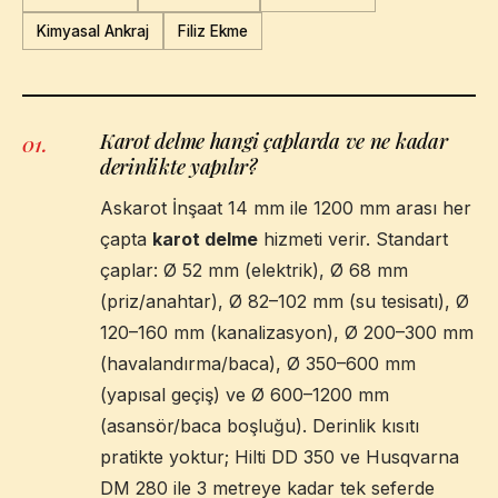
Kimyasal Ankraj
Filiz Ekme
Karot delme hangi çaplarda ve ne kadar
01
.
derinlikte yapılır?
Askarot İnşaat 14 mm ile 1200 mm arası her
çapta
karot delme
hizmeti verir. Standart
çaplar: Ø 52 mm (elektrik), Ø 68 mm
(priz/anahtar), Ø 82–102 mm (su tesisatı), Ø
120–160 mm (kanalizasyon), Ø 200–300 mm
(havalandırma/baca), Ø 350–600 mm
(yapısal geçiş) ve Ø 600–1200 mm
(asansör/baca boşluğu). Derinlik kısıtı
pratikte yoktur; Hilti DD 350 ve Husqvarna
DM 280 ile 3 metreye kadar tek seferde