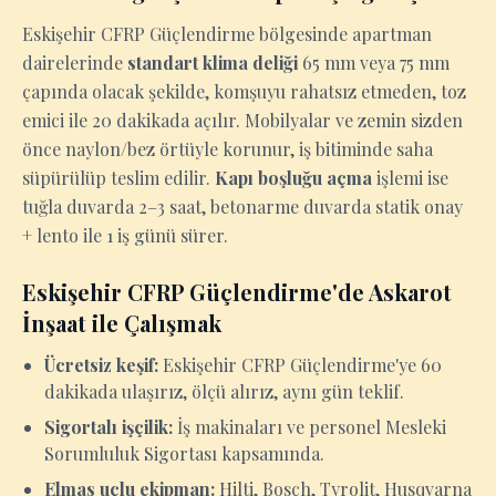
Eskişehir CFRP Güçlendirme bölgesinde apartman
dairelerinde
standart klima deliği
65 mm veya 75 mm
çapında olacak şekilde, komşuyu rahatsız etmeden, toz
emici ile 20 dakikada açılır. Mobilyalar ve zemin sizden
önce naylon/bez örtüyle korunur, iş bitiminde saha
süpürülüp teslim edilir.
Kapı boşluğu açma
işlemi ise
tuğla duvarda 2–3 saat, betonarme duvarda statik onay
+ lento ile 1 iş günü sürer.
Eskişehir CFRP Güçlendirme'de Askarot
İnşaat ile Çalışmak
Ücretsiz keşif:
Eskişehir CFRP Güçlendirme'ye 60
dakikada ulaşırız, ölçü alırız, aynı gün teklif.
Sigortalı işçilik:
İş makinaları ve personel Mesleki
Sorumluluk Sigortası kapsamında.
Elmas uçlu ekipman:
Hilti, Bosch, Tyrolit, Husqvarna