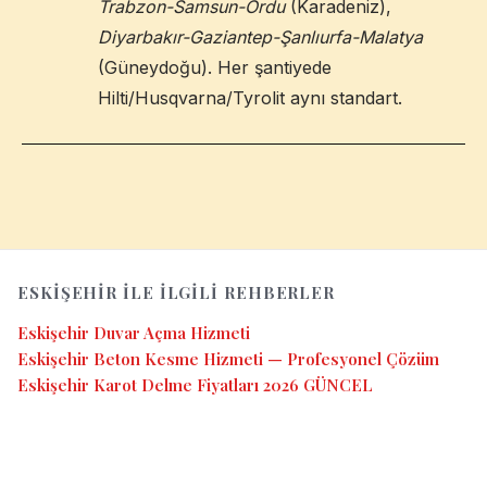
Trabzon-Samsun-Ordu
(Karadeniz),
Diyarbakır-Gaziantep-Şanlıurfa-Malatya
(Güneydoğu). Her şantiyede
Hilti/Husqvarna/Tyrolit aynı standart.
ESKIŞEHIR
ILE İLGILI REHBERLER
Eskişehir Duvar Açma Hizmeti
Eskişehir Beton Kesme Hizmeti — Profesyonel Çözüm
Eskişehir Karot Delme Fiyatları 2026 GÜNCEL