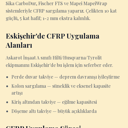
Sika CarboDur, Fischer FTS ve Mapei MapeiWrap
sistemleriyle CFRP sargılama yaparız. Çelikten 10 kat
güçlü, 5 kat hafif; 1-2 mm ekstra kalınlık.
Eskişehir'de CFRP Uygulama
Alanları
Askarot İnşaat A sınıfı Hilti/Husqvarna/Tyrolit
ekipmanını Eskişehir'de bu işlem için seferber eder.
Perde duvar takviye — deprem davranışı iyileştirme
Kolon sargılama — süneklik ve eksenel kapasite
artışı
Kiriş altından takviye — eğilme kapasitesi
Döşeme altı takviye — büyük açıklıklarda