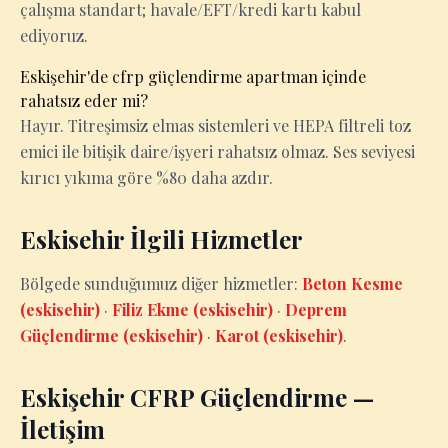
çalışma standart; havale/EFT/kredi kartı kabul
ediyoruz.
Eskişehir'de cfrp güçlendirme apartman içinde
rahatsız eder mi?
Hayır. Titreşimsiz elmas sistemleri ve HEPA filtreli toz
emici ile bitişik daire/işyeri rahatsız olmaz. Ses seviyesi
kırıcı yıkıma göre %80 daha azdır.
Eskisehir İlgili Hizmetler
Bölgede sunduğumuz diğer hizmetler:
Beton Kesme
(eskisehir)
·
Filiz Ekme (eskisehir)
·
Deprem
Güçlendirme (eskisehir)
·
Karot (eskisehir)
.
Eskişehir CFRP Güçlendirme —
İletişim