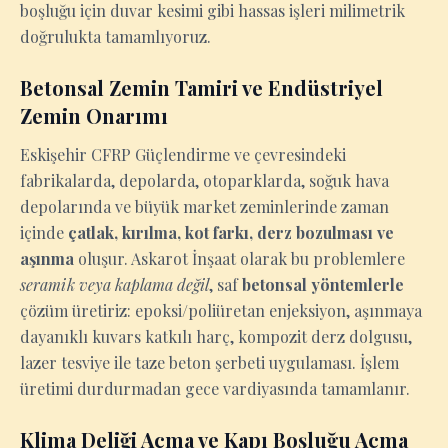
boşluğu için duvar kesimi gibi hassas işleri milimetrik
doğrulukta tamamlıyoruz.
Betonsal Zemin Tamiri ve Endüstriyel
Zemin Onarımı
Eskişehir CFRP Güçlendirme ve çevresindeki
fabrikalarda, depolarda, otoparklarda, soğuk hava
depolarında ve büyük market zeminlerinde zaman
içinde
çatlak, kırılma, kot farkı, derz bozulması ve
aşınma
oluşur. Askarot İnşaat olarak bu problemlere
seramik veya kaplama değil
, saf
betonsal yöntemlerle
çözüm üretiriz: epoksi/poliüretan enjeksiyon, aşınmaya
dayanıklı kuvars katkılı harç, kompozit derz dolgusu,
lazer tesviye ile taze beton şerbeti uygulaması. İşlem
üretimi durdurmadan gece vardiyasında tamamlanır.
Klima Deliği Açma ve Kapı Boşluğu Açma