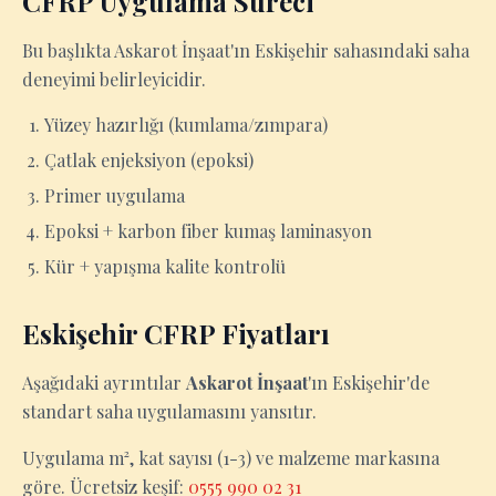
CFRP Uygulama Süreci
Bu başlıkta Askarot İnşaat'ın Eskişehir sahasındaki saha
deneyimi belirleyicidir.
Yüzey hazırlığı (kumlama/zımpara)
Çatlak enjeksiyon (epoksi)
Primer uygulama
Epoksi + karbon fiber kumaş laminasyon
Kür + yapışma kalite kontrolü
Eskişehir CFRP Fiyatları
Aşağıdaki ayrıntılar
Askarot İnşaat
'ın Eskişehir'de
standart saha uygulamasını yansıtır.
Uygulama m², kat sayısı (1-3) ve malzeme markasına
göre. Ücretsiz keşif:
0555 990 02 31