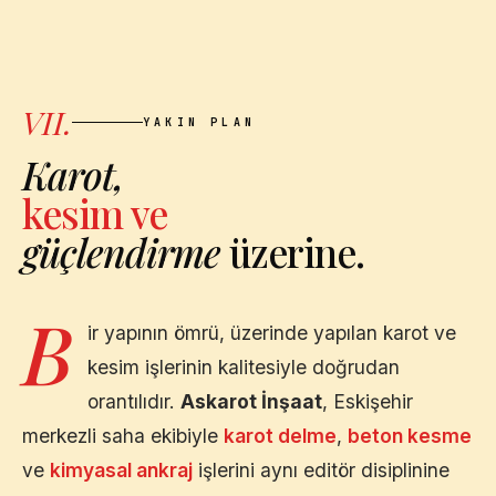
VII.
YAKIN PLAN
Karot,
kesim ve
güçlendirme
üzerine.
B
ir yapının ömrü, üzerinde yapılan karot ve
kesim işlerinin kalitesiyle doğrudan
orantılıdır.
Askarot İnşaat
,
Eskişehir
merkezli saha ekibiyle
karot delme
,
beton kesme
ve
kimyasal ankraj
işlerini aynı editör disiplinine