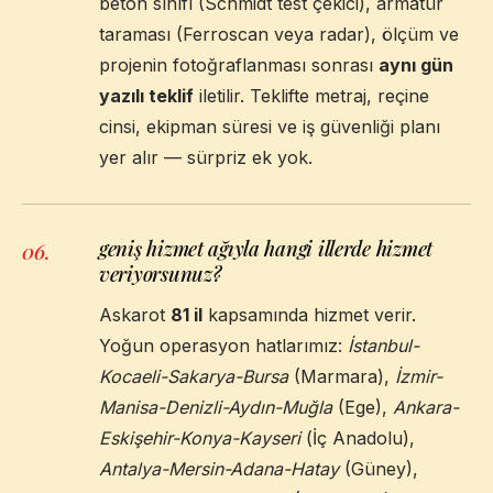
beton sınıfı (Schmidt test çekici), armatür
taraması (Ferroscan veya radar), ölçüm ve
projenin fotoğraflanması sonrası
aynı gün
yazılı teklif
iletilir. Teklifte metraj, reçine
cinsi, ekipman süresi ve iş güvenliği planı
yer alır — sürpriz ek yok.
geniş hizmet ağıyla hangi illerde hizmet
06
.
veriyorsunuz?
Askarot
81 il
kapsamında hizmet verir.
Yoğun operasyon hatlarımız:
İstanbul-
Kocaeli-Sakarya-Bursa
(Marmara),
İzmir-
Manisa-Denizli-Aydın-Muğla
(Ege),
Ankara-
Eskişehir-Konya-Kayseri
(İç Anadolu),
Antalya-Mersin-Adana-Hatay
(Güney),