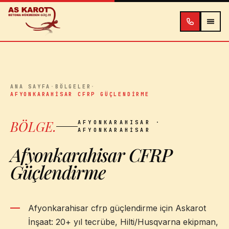
İçeriğe atla
ANA SAYFA
·
BÖLGELER
·
AFYONKARAHISAR CFRP GÜÇLENDIRME
BÖLGE
.
AFYONKARAHISAR
·
AFYONKARAHISAR
Afyonkarahisar CFRP
Güçlendirme
Afyonkarahisar cfrp güçlendirme için Askarot
İnşaat: 20+ yıl tecrübe, Hilti/Husqvarna ekipman,