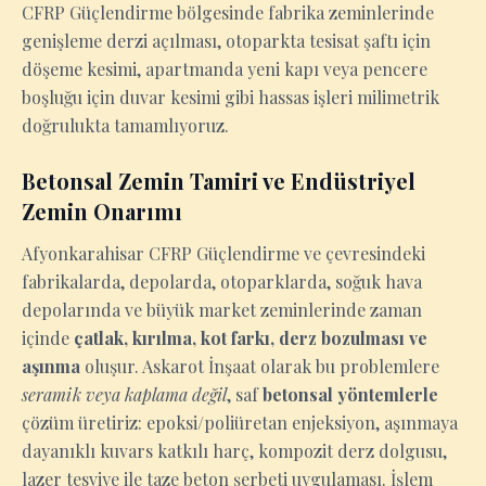
CFRP Güçlendirme bölgesinde fabrika zeminlerinde
genişleme derzi açılması, otoparkta tesisat şaftı için
döşeme kesimi, apartmanda yeni kapı veya pencere
boşluğu için duvar kesimi gibi hassas işleri milimetrik
doğrulukta tamamlıyoruz.
Betonsal Zemin Tamiri ve Endüstriyel
Zemin Onarımı
Afyonkarahisar CFRP Güçlendirme ve çevresindeki
fabrikalarda, depolarda, otoparklarda, soğuk hava
depolarında ve büyük market zeminlerinde zaman
içinde
çatlak, kırılma, kot farkı, derz bozulması ve
aşınma
oluşur. Askarot İnşaat olarak bu problemlere
seramik veya kaplama değil
, saf
betonsal yöntemlerle
çözüm üretiriz: epoksi/poliüretan enjeksiyon, aşınmaya
dayanıklı kuvars katkılı harç, kompozit derz dolgusu,
lazer tesviye ile taze beton şerbeti uygulaması. İşlem