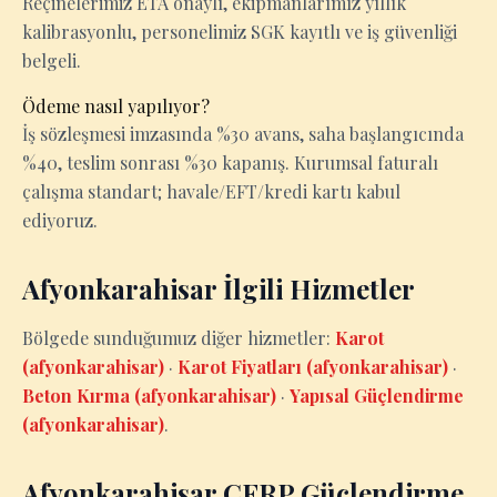
Reçinelerimiz ETA onaylı, ekipmanlarımız yıllık
kalibrasyonlu, personelimiz SGK kayıtlı ve iş güvenliği
belgeli.
Ödeme nasıl yapılıyor?
İş sözleşmesi imzasında %30 avans, saha başlangıcında
%40, teslim sonrası %30 kapanış. Kurumsal faturalı
çalışma standart; havale/EFT/kredi kartı kabul
ediyoruz.
Afyonkarahisar İlgili Hizmetler
Bölgede sunduğumuz diğer hizmetler:
Karot
(afyonkarahisar)
·
Karot Fiyatları (afyonkarahisar)
·
Beton Kırma (afyonkarahisar)
·
Yapısal Güçlendirme
(afyonkarahisar)
.
Afyonkarahisar CFRP Güçlendirme