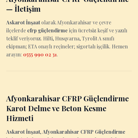
— İletişim
Askarot İnşaat
olarak Afyonkarahisar ve çevre
ilçelerde
cfrp güçlendirme
için ücretsiz keşif ve yazılı
teklif veriyoruz. Hilti, Husqvarna, Tyrolit A sınıfı
ekipman; ETA onaylı reçineler; sigortalı işçilik. Hemen
arayın:
0555 990 02 31
.
Afyonkarahisar CFRP Güçlendirme
Karot Delme ve Beton Kesme
Hizmeti
Askarot İnşaat
,
Afyonkarahisar CFRP Güçlendirme