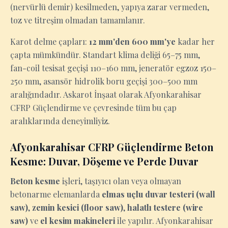
(nervürlü demir) kesilmeden, yapıya zarar vermeden,
toz ve titreşim olmadan tamamlanır.
Karot delme çapları:
12 mm'den 600 mm'ye
kadar her
çapta mümkündür. Standart klima deliği 65–75 mm,
fan-coil tesisat geçişi 110–160 mm, jeneratör egzoz 150–
250 mm, asansör hidrolik boru geçişi 300–500 mm
aralığındadır. Askarot İnşaat olarak Afyonkarahisar
CFRP Güçlendirme ve çevresinde tüm bu çap
aralıklarında deneyimliyiz.
Afyonkarahisar CFRP Güçlendirme Beton
Kesme: Duvar, Döşeme ve Perde Duvar
Beton kesme
işleri, taşıyıcı olan veya olmayan
betonarme elemanlarda
elmas uçlu duvar testeri (wall
saw)
,
zemin kesici (floor saw)
,
halatlı testere (wire
saw)
ve
el kesim makineleri
ile yapılır. Afyonkarahisar