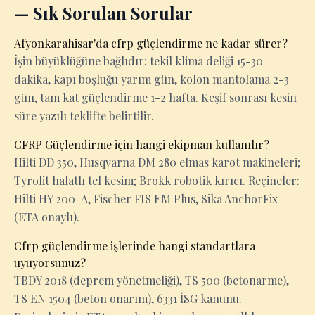
— Sık Sorulan Sorular
Afyonkarahisar'da cfrp güçlendirme ne kadar sürer?
İşin büyüklüğüne bağlıdır: tekil klima deliği 15-30
dakika, kapı boşluğu yarım gün, kolon mantolama 2-3
gün, tam kat güçlendirme 1-2 hafta. Keşif sonrası kesin
süre yazılı teklifte belirtilir.
CFRP Güçlendirme için hangi ekipman kullanılır?
Hilti DD 350, Husqvarna DM 280 elmas karot makineleri;
Tyrolit halatlı tel kesim; Brokk robotik kırıcı. Reçineler:
Hilti HY 200-A, Fischer FIS EM Plus, Sika AnchorFix
(ETA onaylı).
Cfrp güçlendirme işlerinde hangi standartlara
uyuyorsunuz?
TBDY 2018 (deprem yönetmeliği), TS 500 (betonarme),
TS EN 1504 (beton onarım), 6331 İSG kanunu.