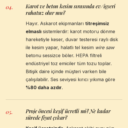
Karot ve beton kesim sırasında ev/işyeri
04
.
rahatsız olur mu?
Hayır. Askarot ekipmanları
titreşimsiz
elmaslı
sistemlerdir: karot motoru dönme
hareketiyle keser, duvar testeresi raylı disk
ile kesim yapar, halatlı tel kesim
wire saw
betonu sessizce böler. HEPA filtreli
endüstriyel toz emiciler tüm tozu toplar.
Bitişik daire içinde müşteri varken bile
çalışılabilir. Ses seviyesi kırıcı yıkıma göre
%80 daha azdır
.
Proje öncesi keşif ücretli mi? Ne kadar
05
.
sürede fiyat çıkar?