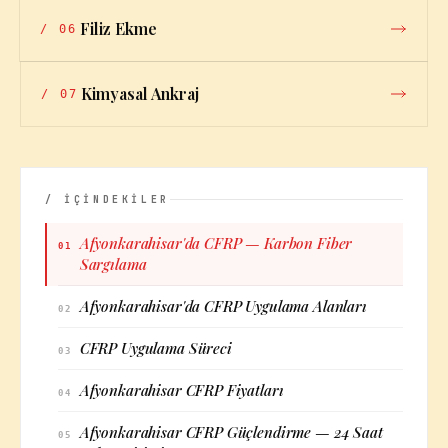
Filiz Ekme
/
06
Kimyasal Ankraj
/
07
/ İÇİNDEKİLER
Afyonkarahisar'da CFRP — Karbon Fiber
01
Sargılama
Afyonkarahisar'da CFRP Uygulama Alanları
02
CFRP Uygulama Süreci
03
Afyonkarahisar CFRP Fiyatları
04
Afyonkarahisar CFRP Güçlendirme — 24 Saat
05