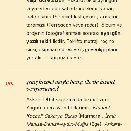
Keşif ücretsizdir
. Askarot ekibi aynı gün
veya ertesi gün sahada inceleme yapar;
beton sınıfı (Schmidt test çekici), armatür
taraması (Ferroscan veya radar), ölçüm ve
projenin fotoğraflanması sonrası
aynı gün
yazılı teklif
iletilir. Teklifte metraj, reçine
cinsi, ekipman süresi ve iş güvenliği planı
yer alır — sürpriz ek yok.
geniş hizmet ağıyla hangi illerde hizmet
06
.
veriyorsunuz?
Askarot
81 il
kapsamında hizmet verir.
Yoğun operasyon hatlarımız:
İstanbul-
Kocaeli-Sakarya-Bursa
(Marmara),
İzmir-
Manisa-Denizli-Aydın-Muğla
(Ege),
Ankara-