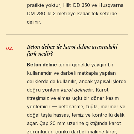
pratikte yoktur; Hilti DD 350 ve Husqvarna
DM 280 ile 3 metreye kadar tek seferde
delinir.
Beton delme ile karot delme arasındaki
02
.
fark nedir?
Beton delme
terimi genelde yaygın bir
kullanımdır ve darbeli matkapla yapılan
deliklerde de kullanılır; ancak yapısal işlerde
doğru yöntem
karot delme
dir. Karot,
titreşimsiz ve elmas uçlu bir döner kesim
yöntemidir — betonarme, tuğla, mermer ve
doğal taşta hassas, temiz ve kontrollü delik
açar. Çap 20 mm üzerine çıktığında karot
zorunludur, çünkü darbeli makine kırar,