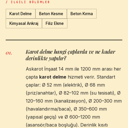
/ İLGILI BÖLÜMLER
Karot Delme
Beton Kesme
Beton Kırma
Kimyasal Ankraj
Filiz Ekme
Karot delme hangi çaplarda ve ne kadar
01
.
derinlikte yapılır?
Askarot İnşaat 14 mm ile 1200 mm arası her
çapta
karot delme
hizmeti verir. Standart
çaplar: Ø 52 mm (elektrik), Ø 68 mm
(priz/anahtar), Ø 82–102 mm (su tesisatı), Ø
120–160 mm (kanalizasyon), Ø 200–300 mm
(havalandırma/baca), Ø 350–600 mm
(yapısal geçiş) ve Ø 600–1200 mm
(asansör/baca boşluğu). Derinlik kısıtı