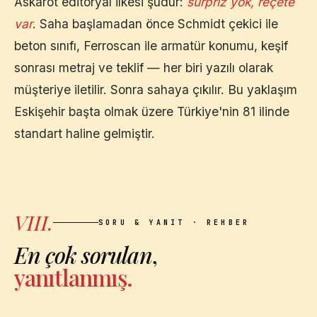
Askarot editoryal ilkesi şudur:
sürpriz yok, reçete
var
. Saha başlamadan önce Schmidt çekici ile
beton sınıfı, Ferroscan ile armatür konumu, keşif
sonrası metraj ve teklif — her biri yazılı olarak
müşteriye iletilir. Sonra sahaya çıkılır. Bu yaklaşım
Eskişehir
başta olmak üzere Türkiye'nin 81 ilinde
standart haline gelmiştir.
VIII.
SORU & YANIT · REHBER
En çok sorulan
,
yanıtlanmış.