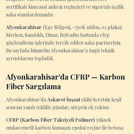
sertifikalı kimyasal ankraj reçineleri ve sigortalı işçilik
saha standardımızdır.
Afyonkarahisar
(Ege Bölgesi, ~750K nüfus, 03 plaka);
Merkez, Sandıklı, Dinar, Bolvadin hattında cfrp
güçlendirme işlerinde tercih edilen saha partneriyiz.
Bu sayfada hizmetin Afyonkarahisar'a özgü teknik
ayrıntılarını topladık.
Afyonkarahisar'da CFRP — Karbon
Fiber Sargılama
Afyonkarahisar'da
Askarot İnşaat
ekibi ücretsiz keşif
sonrası yazılı teklifle planlar; sürpriz ek yoktur.
CFRP (Karbon Fiber Takviyeli Polimer)
yüksek
mukavemetli karbon kumaşın epoksi reçine ile betona