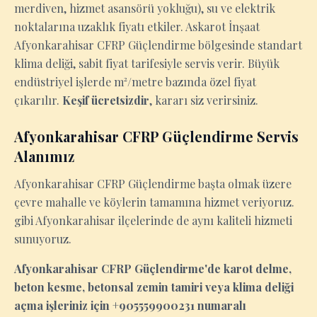
merdiven, hizmet asansörü yokluğu), su ve elektrik
noktalarına uzaklık fiyatı etkiler. Askarot İnşaat
Afyonkarahisar CFRP Güçlendirme bölgesinde standart
klima deliği, sabit fiyat tarifesiyle servis verir. Büyük
endüstriyel işlerde m²/metre bazında özel fiyat
çıkarılır.
Keşif ücretsizdir
, kararı siz verirsiniz.
Afyonkarahisar CFRP Güçlendirme Servis
Alanımız
Afyonkarahisar CFRP Güçlendirme başta olmak üzere
çevre mahalle ve köylerin tamamına hizmet veriyoruz.
gibi Afyonkarahisar ilçelerinde de aynı kaliteli hizmeti
sunuyoruz.
Afyonkarahisar CFRP Güçlendirme'de karot delme,
beton kesme, betonsal zemin tamiri veya klima deliği
açma işleriniz için +905559900231 numaralı