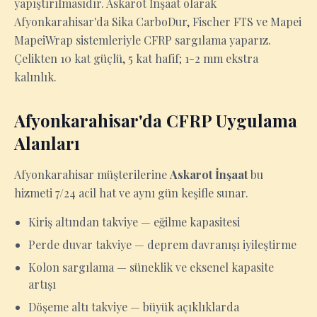
yapıştırılmasıdır. Askarot İnşaat olarak
Afyonkarahisar'da Sika CarboDur, Fischer FTS ve Mapei
MapeiWrap sistemleriyle CFRP sargılama yaparız.
Çelikten 10 kat güçlü, 5 kat hafif; 1-2 mm ekstra
kalınlık.
Afyonkarahisar'da CFRP Uygulama
Alanları
Afyonkarahisar müşterilerine
Askarot İnşaat
bu
hizmeti 7/24 acil hat ve aynı gün keşifle sunar.
Kiriş altından takviye — eğilme kapasitesi
Perde duvar takviye — deprem davranışı iyileştirme
Kolon sargılama — süneklik ve eksenel kapasite
artışı
Döşeme altı takviye — büyük açıklıklarda