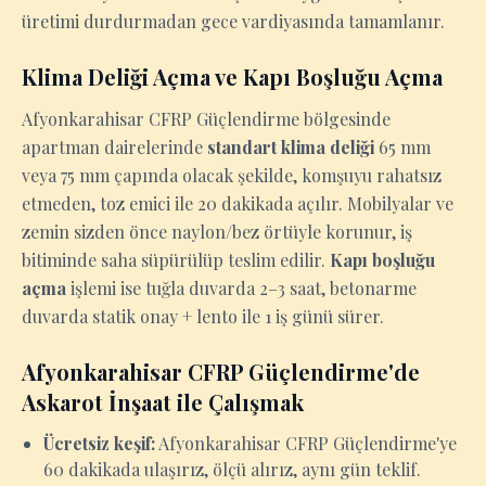
üretimi durdurmadan gece vardiyasında tamamlanır.
Klima Deliği Açma ve Kapı Boşluğu Açma
Afyonkarahisar CFRP Güçlendirme bölgesinde
apartman dairelerinde
standart klima deliği
65 mm
veya 75 mm çapında olacak şekilde, komşuyu rahatsız
etmeden, toz emici ile 20 dakikada açılır. Mobilyalar ve
zemin sizden önce naylon/bez örtüyle korunur, iş
bitiminde saha süpürülüp teslim edilir.
Kapı boşluğu
açma
işlemi ise tuğla duvarda 2–3 saat, betonarme
duvarda statik onay + lento ile 1 iş günü sürer.
Afyonkarahisar CFRP Güçlendirme'de
Askarot İnşaat ile Çalışmak
Ücretsiz keşif:
Afyonkarahisar CFRP Güçlendirme'ye
60 dakikada ulaşırız, ölçü alırız, aynı gün teklif.