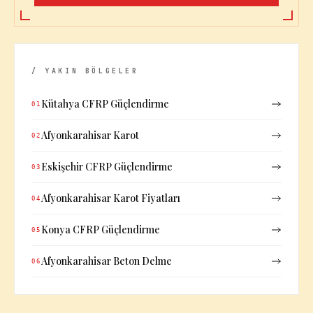
/ YAKIN BÖLGELER
Kütahya CFRP Güçlendirme
01
Afyonkarahisar Karot
02
Eskişehir CFRP Güçlendirme
03
Afyonkarahisar Karot Fiyatları
04
Konya CFRP Güçlendirme
05
Afyonkarahisar Beton Delme
06