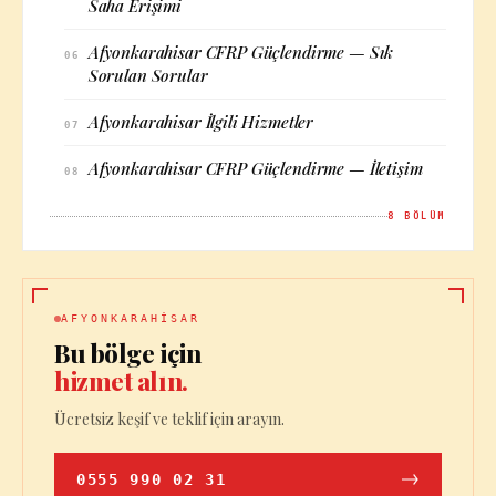
Saha Erişimi
Afyonkarahisar CFRP Güçlendirme — Sık
06
Sorulan Sorular
Afyonkarahisar İlgili Hizmetler
07
Afyonkarahisar CFRP Güçlendirme — İletişim
08
8
BÖLÜM
AFYONKARAHISAR
Bu bölge için
hizmet alın.
Ücretsiz keşif ve teklif için arayın.
0555 990 02 31