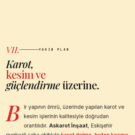
VII.
YAKIN PLAN
Karot,
kesim ve
güçlendirme
üzerine.
B
ir yapının ömrü, üzerinde yapılan karot ve
kesim işlerinin kalitesiyle doğrudan
orantılıdır.
Askarot İnşaat
,
Eskişehir
merkezli saha ekibiyle
karot delme
,
beton kesme