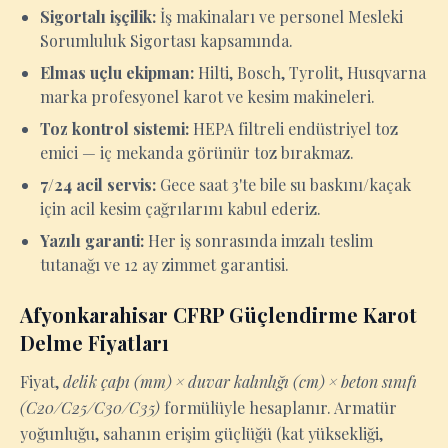
Sigortalı işçilik:
İş makinaları ve personel Mesleki
Sorumluluk Sigortası kapsamında.
Elmas uçlu ekipman:
Hilti, Bosch, Tyrolit, Husqvarna
marka profesyonel karot ve kesim makineleri.
Toz kontrol sistemi:
HEPA filtreli endüstriyel toz
emici — iç mekanda görünür toz bırakmaz.
7/24 acil servis:
Gece saat 3'te bile su baskını/kaçak
için acil kesim çağrılarını kabul ederiz.
Yazılı garanti:
Her iş sonrasında imzalı teslim
tutanağı ve 12 ay zimmet garantisi.
Afyonkarahisar CFRP Güçlendirme Karot
Delme Fiyatları
Fiyat,
delik çapı (mm) × duvar kalınlığı (cm) × beton sınıfı
(C20/C25/C30/C35)
formülüyle hesaplanır. Armatür
yoğunluğu, sahanın erişim güçlüğü (kat yüksekliği,