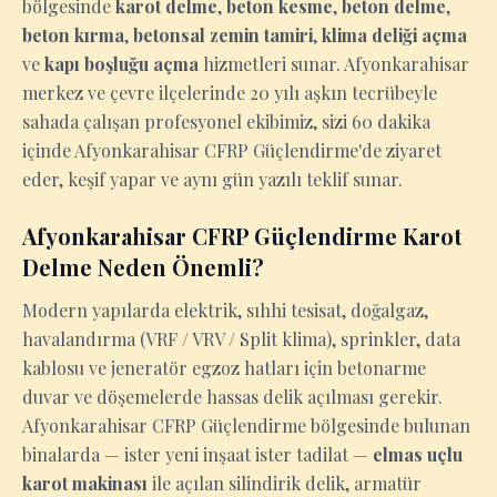
bölgesinde
karot delme
,
beton kesme
,
beton delme
,
beton kırma
,
betonsal zemin tamiri
,
klima deliği açma
ve
kapı boşluğu açma
hizmetleri sunar. Afyonkarahisar
merkez ve çevre ilçelerinde 20 yılı aşkın tecrübeyle
sahada çalışan profesyonel ekibimiz, sizi 60 dakika
içinde Afyonkarahisar CFRP Güçlendirme'de ziyaret
eder, keşif yapar ve aynı gün yazılı teklif sunar.
Afyonkarahisar CFRP Güçlendirme Karot
Delme Neden Önemli?
Modern yapılarda elektrik, sıhhi tesisat, doğalgaz,
havalandırma (VRF / VRV / Split klima), sprinkler, data
kablosu ve jeneratör egzoz hatları için betonarme
duvar ve döşemelerde hassas delik açılması gerekir.
Afyonkarahisar CFRP Güçlendirme bölgesinde bulunan
binalarda — ister yeni inşaat ister tadilat —
elmas uçlu
karot makinası
ile açılan silindirik delik, armatür