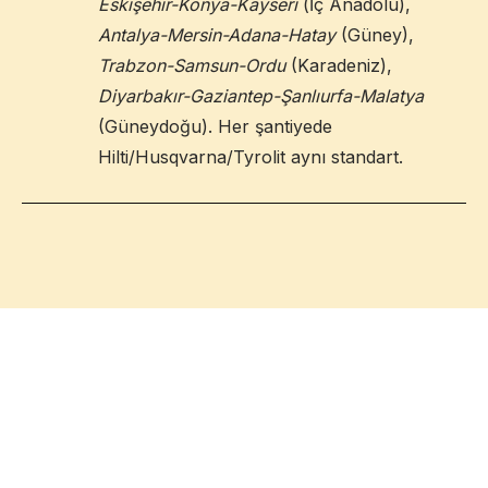
Eskişehir-Konya-Kayseri
(İç Anadolu),
Antalya-Mersin-Adana-Hatay
(Güney),
Trabzon-Samsun-Ordu
(Karadeniz),
Diyarbakır-Gaziantep-Şanlıurfa-Malatya
(Güneydoğu). Her şantiyede
Hilti/Husqvarna/Tyrolit aynı standart.