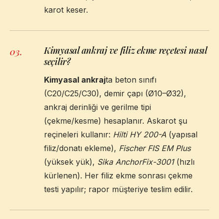
karot keser.
Kimyasal ankraj ve filiz ekme reçetesi nasıl
03
.
seçilir?
Kimyasal ankraj
ta beton sınıfı
(C20/C25/C30), demir çapı (Ø10–Ø32),
ankraj derinliği ve gerilme tipi
(çekme/kesme) hesaplanır. Askarot şu
reçineleri kullanır:
Hilti HY 200-A
(yapısal
filiz/donatı ekleme),
Fischer FIS EM Plus
(yüksek yük),
Sika AnchorFix-3001
(hızlı
kürlenen). Her filiz ekme sonrası çekme
testi yapılır; rapor müşteriye teslim edilir.