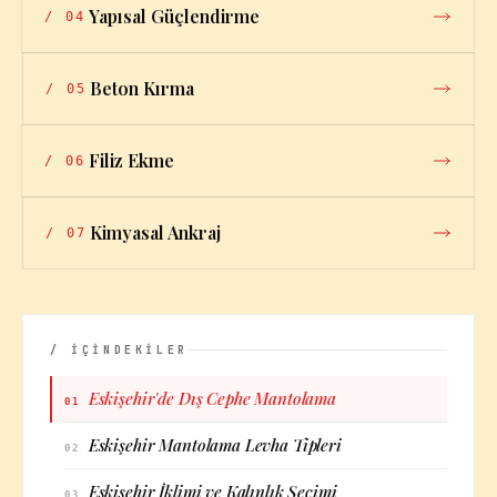
Yapısal Güçlendirme
/
04
Beton Kırma
/
05
Filiz Ekme
/
06
Kimyasal Ankraj
/
07
/ İÇİNDEKİLER
Eskişehir'de Dış Cephe Mantolama
01
Eskişehir Mantolama Levha Tipleri
02
Eskişehir İklimi ve Kalınlık Seçimi
03