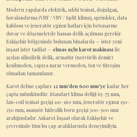
Modern yapılarda elektrik, sıhhi tesisat, doğalgaz,
havalandırma (VRF / VRV / Split klima), sprinkler, data
kablosu ve jeneratör egzoz hatları için betonarme
duvar ve döşemelerde hassas delik açılması gerekir.
Eskişehir bölgesinde bulunan binalarda — ister yeni
inşaat ister tadilat —
elmas uçlu karot makinası
ile
açılan silindirik delik, armatür (nervürlü demir)
kesilmeden, yapıya zarar vermeden, toz ve titreşim
olmadan tamamlanır.
Karot delme çapları:
12 mm'den 600 mm'ye
kadar her
çapta mümkündür. Standart klima deliği 65–75 mm,
fan-coil tesisat geçişi 110–160 mm, jeneratör egzoz 150–
250 mm, asansör hidrolik boru geçişi 300–500 mm
aralığındadır. Askarot İnşaat olarak Eskişehir ve
çevresinde tüm bu çap aralıklarında deneyimliyiz.