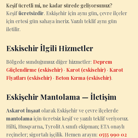
Keşif ücretli mi, ne kadar sürede geliyorsunuz?
Keşif
ücretsizdir
. Eskişehir için aynı gün, çevre ilçeler
için ertesi gün sahaya ineriz. Yazılı teklif aynı gün
iletilir.
Eskisehir İlgili Hizmetler
Bölgede sunduğumuz diğer hizmetler:
Deprem
Güçlendirme (eskisehir)
·
Karot (eskisehir)
·
Karot
Fiyatları (eskisehir)
·
Beton Kırma (eskisehir)
.
Eskişehir Mantolama — İletişim
Askarot İnşaat
olarak Eskişehir ve çevre ilçelerde
mantolama
için ücretsiz keşif ve yazılı teklif veriyoruz.
Hilti, Husqvarna, Tyrolit A sınıfı ekipman; ETA onaylı
reçineler; sigortalı işçilik. Hemen arayın:
0555 990 02