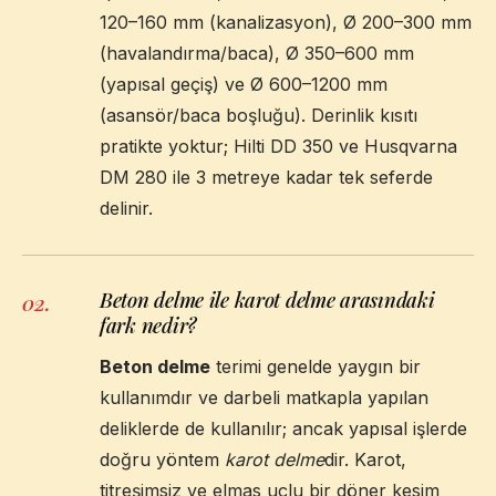
120–160 mm (kanalizasyon), Ø 200–300 mm
(havalandırma/baca), Ø 350–600 mm
(yapısal geçiş) ve Ø 600–1200 mm
(asansör/baca boşluğu). Derinlik kısıtı
pratikte yoktur; Hilti DD 350 ve Husqvarna
DM 280 ile 3 metreye kadar tek seferde
delinir.
Beton delme ile karot delme arasındaki
02
.
fark nedir?
Beton delme
terimi genelde yaygın bir
kullanımdır ve darbeli matkapla yapılan
deliklerde de kullanılır; ancak yapısal işlerde
doğru yöntem
karot delme
dir. Karot,
titreşimsiz ve elmas uçlu bir döner kesim