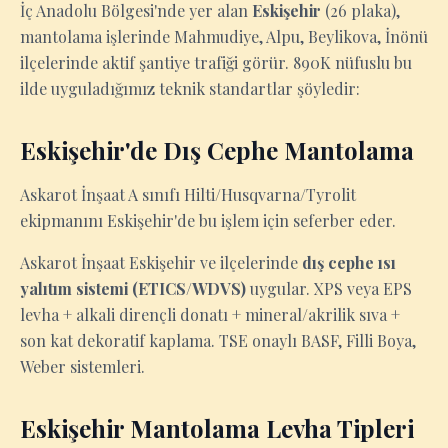
İç Anadolu Bölgesi'nde yer alan
Eskişehir
(26 plaka),
mantolama işlerinde Mahmudiye, Alpu, Beylikova, İnönü
ilçelerinde aktif şantiye trafiği görür. 890K nüfuslu bu
ilde uyguladığımız teknik standartlar şöyledir:
Eskişehir'de Dış Cephe Mantolama
Askarot İnşaat A sınıfı Hilti/Husqvarna/Tyrolit
ekipmanını Eskişehir'de bu işlem için seferber eder.
Askarot İnşaat Eskişehir ve ilçelerinde
dış cephe ısı
yalıtım sistemi (ETICS/WDVS)
uygular. XPS veya EPS
levha + alkali dirençli donatı + mineral/akrilik sıva +
son kat dekoratif kaplama. TSE onaylı BASF, Filli Boya,
Weber sistemleri.
Eskişehir Mantolama Levha Tipleri