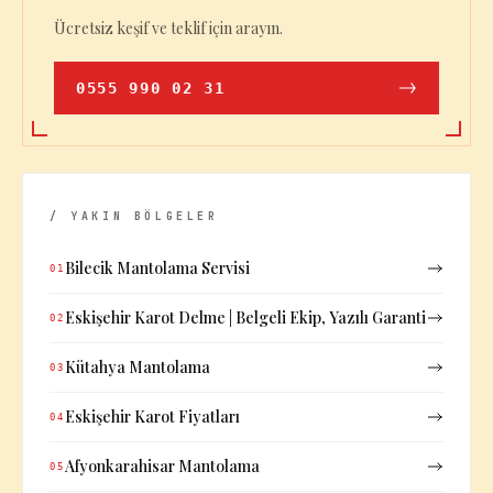
Ücretsiz keşif ve teklif için arayın.
0555 990 02 31
/ YAKIN BÖLGELER
Bilecik Mantolama Servisi
01
Eskişehir Karot Delme | Belgeli Ekip, Yazılı Garanti
02
Kütahya Mantolama
03
Eskişehir Karot Fiyatları
04
Afyonkarahisar Mantolama
05