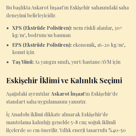
Bu başlıkta Askarot İnşaat'ın Eskişehir sahasındaki saha
deneyimi belirleyicidir.
XPS (Ekstrüde Polistiren):
nem riskli alanlar, 30+
kg/m³, bodrum/su basman
EPS (Ekstrüde Polistiren):
ekonomik, 16-20 kg/m³,
konut için
Taş Yünü:
A1 yangın sınıfı, yurt/hastane/AVM için
Eskişehir İklimi ve Kalınlık Seçimi
Aşağıdaki ayrıntılar
Askarot İnşaat
'ın Eskişehir'de
standart saha uygulamasını yansıtır.
İç Anadolu iklimi dikkate alınarak Eskişehir'de
mantolama kalınlığı genelde 5-8 cm; soğuk iklimli
ilçelerde 10 cm önerilir. Yıllık enerji tasarrufu %40-50