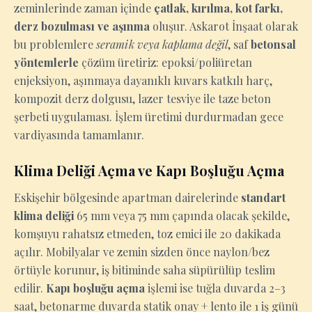
zeminlerinde zaman içinde
çatlak, kırılma, kot farkı,
derz bozulması ve aşınma
oluşur. Askarot İnşaat olarak
bu problemlere
seramik veya kaplama değil
, saf
betonsal
yöntemlerle
çözüm üretiriz: epoksi/poliüretan
enjeksiyon, aşınmaya dayanıklı kuvars katkılı harç,
kompozit derz dolgusu, lazer tesviye ile taze beton
şerbeti uygulaması. İşlem üretimi durdurmadan gece
vardiyasında tamamlanır.
Klima Deliği Açma ve Kapı Boşluğu Açma
Eskişehir bölgesinde apartman dairelerinde
standart
klima deliği
65 mm veya 75 mm çapında olacak şekilde,
komşuyu rahatsız etmeden, toz emici ile 20 dakikada
açılır. Mobilyalar ve zemin sizden önce naylon/bez
örtüyle korunur, iş bitiminde saha süpürülüp teslim
edilir.
Kapı boşluğu açma
işlemi ise tuğla duvarda 2–3
saat, betonarme duvarda statik onay + lento ile 1 iş günü