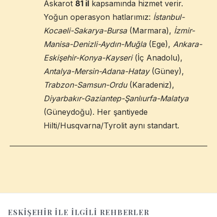
Askarot
81 il
kapsamında hizmet verir.
Yoğun operasyon hatlarımız:
İstanbul-
Kocaeli-Sakarya-Bursa
(Marmara),
İzmir-
Manisa-Denizli-Aydın-Muğla
(Ege),
Ankara-
Eskişehir-Konya-Kayseri
(İç Anadolu),
Antalya-Mersin-Adana-Hatay
(Güney),
Trabzon-Samsun-Ordu
(Karadeniz),
Diyarbakır-Gaziantep-Şanlıurfa-Malatya
(Güneydoğu). Her şantiyede
Hilti/Husqvarna/Tyrolit aynı standart.
ESKIŞEHIR
ILE İLGILI REHBERLER