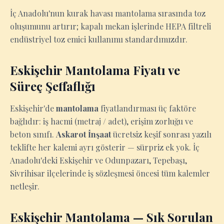
İç Anadolu'nun kurak havası mantolama sırasında toz
oluşumunu artırır; kapalı mekan işlerinde HEPA filtreli
endüstriyel toz emici kullanımı standardımızdır.
Eskişehir Mantolama Fiyatı ve
Süreç Şeffaflığı
Eskişehir'de
mantolama
fiyatlandırması üç faktöre
bağlıdır: iş hacmi (metraj / adet), erişim zorluğu ve
beton sınıfı.
Askarot İnşaat
ücretsiz keşif sonrası yazılı
teklifte her kalemi ayrı gösterir — sürpriz ek yok. İç
Anadolu'deki Eskişehir ve Odunpazarı, Tepebaşı,
Sivrihisar ilçelerinde iş sözleşmesi öncesi tüm kalemler
netleşir.
Eskişehir Mantolama — Sık Sorulan