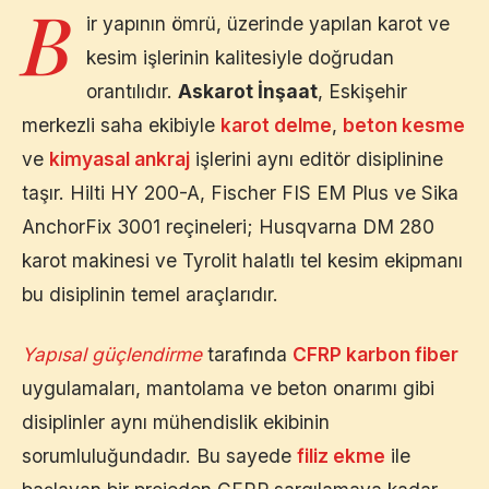
B
ir yapının ömrü, üzerinde yapılan karot ve
kesim işlerinin kalitesiyle doğrudan
orantılıdır.
Askarot İnşaat
,
Eskişehir
merkezli saha ekibiyle
karot delme
,
beton kesme
ve
kimyasal ankraj
işlerini aynı editör disiplinine
taşır. Hilti HY 200-A, Fischer FIS EM Plus ve Sika
AnchorFix 3001 reçineleri; Husqvarna DM 280
karot makinesi ve Tyrolit halatlı tel kesim ekipmanı
bu disiplinin temel araçlarıdır.
Yapısal güçlendirme
tarafında
CFRP karbon fiber
uygulamaları, mantolama ve beton onarımı gibi
disiplinler aynı mühendislik ekibinin
sorumluluğundadır. Bu sayede
filiz ekme
ile