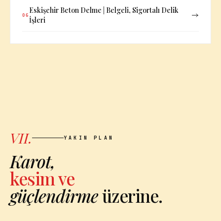
Eskişehir Beton Delme | Belgeli, Sigortalı Delik
06
İşleri
VII.
YAKIN PLAN
Karot,
kesim ve
güçlendirme
üzerine.