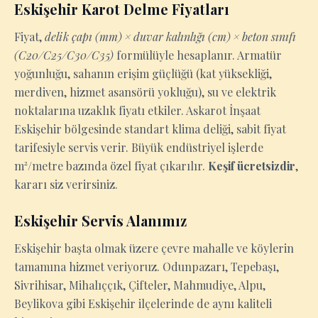
Eskişehir Karot Delme Fiyatları
Fiyat,
delik çapı (mm) × duvar kalınlığı (cm) × beton sınıfı
(C20/C25/C30/C35)
formülüyle hesaplanır. Armatür
yoğunluğu, sahanın erişim güçlüğü (kat yüksekliği,
merdiven, hizmet asansörü yokluğu), su ve elektrik
noktalarına uzaklık fiyatı etkiler. Askarot İnşaat
Eskişehir bölgesinde standart klima deliği, sabit fiyat
tarifesiyle servis verir. Büyük endüstriyel işlerde
m²/metre bazında özel fiyat çıkarılır.
Keşif ücretsizdir
,
kararı siz verirsiniz.
Eskişehir Servis Alanımız
Eskişehir başta olmak üzere çevre mahalle ve köylerin
tamamına hizmet veriyoruz. Odunpazarı, Tepebaşı,
Sivrihisar, Mihalıççık, Çifteler, Mahmudiye, Alpu,
Beylikova gibi Eskişehir ilçelerinde de aynı kaliteli