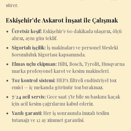
sürer.
Eskişehir'de Askarot İnşaat ile Çalışmak
Ücretsiz keşif:
Eskişehir'e 60 dakikada ulaşırız, ölçü
alırız, aynı gün teklif.
Sigortalı işçilik:
İş makinaları ve personel Mesleki
Sorumluluk Sigortası kapsamında.
Elmas uçlu ekipman:
Hilti, Bosch, Tyrolit, Husqvarna
marka profesyonel karot ve kesim makineleri.
Toz kontrol sistemi:
HEPA filtreli endüstriyel toz
emici — iç mekanda görünür toz bırakmaz.
7/24 acil servis:
Gece saat 3'te bile su baskını/kaçak
için acil kesim çağrılarını kabul ederiz.
Yazılı garanti:
Her iş sonrasında imzalı teslim
tutanağı ve 12 ay zimmet garantisi.