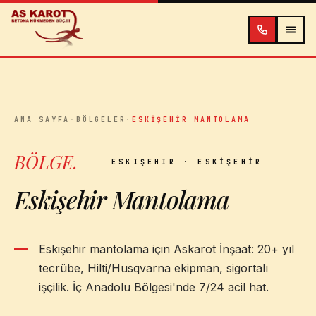
İçeriğe atla
ANA SAYFA
·
BÖLGELER
·
ESKIŞEHIR MANTOLAMA
BÖLGE
.
ESKIŞEHIR
· ESKIŞEHIR
Eskişehir Mantolama
Eskişehir mantolama için Askarot İnşaat: 20+ yıl
tecrübe, Hilti/Husqvarna ekipman, sigortalı
işçilik. İç Anadolu Bölgesi'nde 7/24 acil hat.