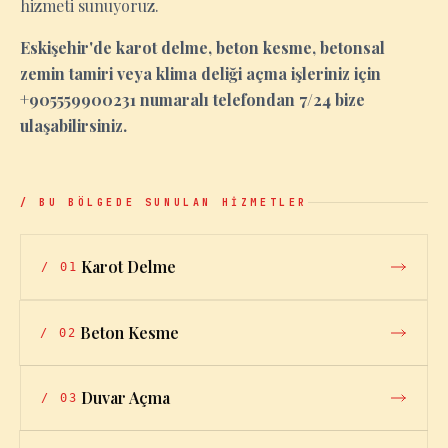
hizmeti sunuyoruz.
Eskişehir'de karot delme, beton kesme, betonsal
zemin tamiri veya klima deliği açma işleriniz için
+905559900231 numaralı telefondan 7/24 bize
ulaşabilirsiniz.
/ BU BÖLGEDE SUNULAN HİZMETLER
Karot Delme
/
01
Beton Kesme
/
02
Duvar Açma
/
03