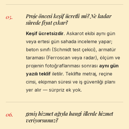
Proje öncesi keşif ücretli mi? Ne kadar
05
.
sürede fiyat çıkar?
Keşif ücretsizdir
. Askarot ekibi aynı gün
veya ertesi gün sahada inceleme yapar;
beton sınıfı (Schmidt test çekici), armatür
taraması (Ferroscan veya radar), ölçüm ve
projenin fotoğraflanması sonrası
aynı gün
yazılı teklif
iletilir. Teklifte metraj, reçine
cinsi, ekipman süresi ve iş güvenliği planı
yer alır — sürpriz ek yok.
geniş hizmet ağıyla hangi illerde hizmet
06
.
veriyorsunuz?