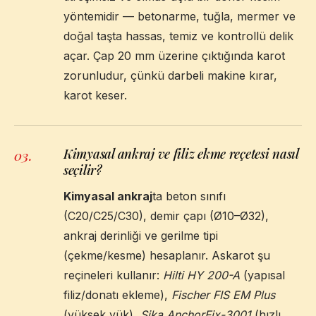
yöntemidir — betonarme, tuğla, mermer ve
doğal taşta hassas, temiz ve kontrollü delik
açar. Çap 20 mm üzerine çıktığında karot
zorunludur, çünkü darbeli makine kırar,
karot keser.
Kimyasal ankraj ve filiz ekme reçetesi nasıl
03
.
seçilir?
Kimyasal ankraj
ta beton sınıfı
(C20/C25/C30), demir çapı (Ø10–Ø32),
ankraj derinliği ve gerilme tipi
(çekme/kesme) hesaplanır. Askarot şu
reçineleri kullanır:
Hilti HY 200-A
(yapısal
filiz/donatı ekleme),
Fischer FIS EM Plus
(yüksek yük),
Sika AnchorFix-3001
(hızlı