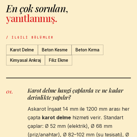
En çok sorulan
,
yanıtlanmış.
/ İLGILI BÖLÜMLER
Karot Delme
Beton Kesme
Beton Kırma
Kimyasal Ankraj
Filiz Ekme
Karot delme hangi çaplarda ve ne kadar
01
.
derinlikte yapılır?
Askarot İnşaat 14 mm ile 1200 mm arası her
çapta
karot delme
hizmeti verir. Standart
çaplar: Ø 52 mm (elektrik), Ø 68 mm
(priz/anahtar), Ø 82–102 mm (su tesisatı), Ø