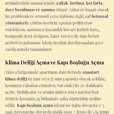
zeminlerinde zaman içinde
çatlak, kırılma, kot farkı,
derz bozulması ve aşınma
oluşur. Askarot İnşaat olarak
bu problemlere
seramik veya kaplama değil
, saf
betonsal
yöntemlerle
çözüm üretiriz: epoksi/poliüretan
enjeksiyon, aşınmaya dayanıklı kuvars katkılı harç,
kompozit derz dolgusu, lazer tesviye ile taze beton
şerbeti uygulaması. İşlem üretimi durdurmadan gece
vardiyasında tamamlanır.
Klima Deliği Açma ve Kapı Boşluğu Açma
Yalova bölgesinde apartman dairelerinde
standart
klima deliği
65 mm veya 75 mm çapında olacak şekilde,
komşuyu rahatsız etmeden, toz emici ile 20 dakikada
açılır. Mobilyalar ve zemin sizden önce naylon/bez
örtüyle korunur, iş bitiminde saha süpürülüp teslim
edilir.
Kapı boşluğu açma
işlemi ise tuğla duvarda 2–3
saat, betonarme duvarda statik onay + lento ile 1 iş günü