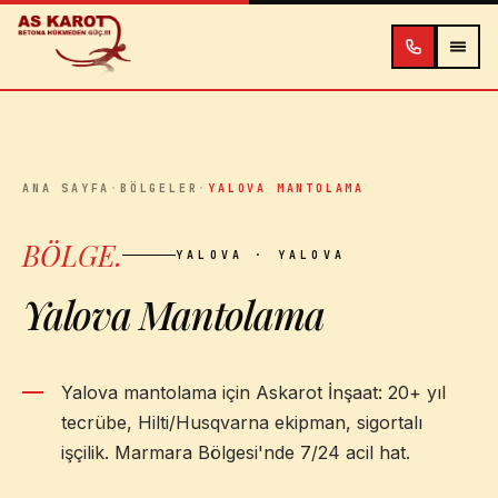
İçeriğe atla
ANA SAYFA
·
BÖLGELER
·
YALOVA MANTOLAMA
BÖLGE
.
YALOVA
· YALOVA
Yalova Mantolama
Yalova mantolama için Askarot İnşaat: 20+ yıl
tecrübe, Hilti/Husqvarna ekipman, sigortalı
işçilik. Marmara Bölgesi'nde 7/24 acil hat.