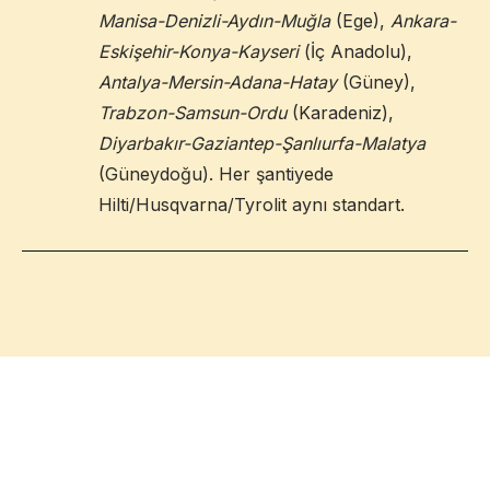
Manisa-Denizli-Aydın-Muğla
(Ege),
Ankara-
Eskişehir-Konya-Kayseri
(İç Anadolu),
Antalya-Mersin-Adana-Hatay
(Güney),
Trabzon-Samsun-Ordu
(Karadeniz),
Diyarbakır-Gaziantep-Şanlıurfa-Malatya
(Güneydoğu). Her şantiyede
Hilti/Husqvarna/Tyrolit aynı standart.