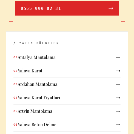
0555 990 02 31
/ YAKIN BÖLGELER
Antalya Mantolama
01
Yalova Karot
02
Ardahan Mantolama
03
Yalova Karot Fiyatları
04
Artvin Mantolama
05
Yalova Beton Delme
06