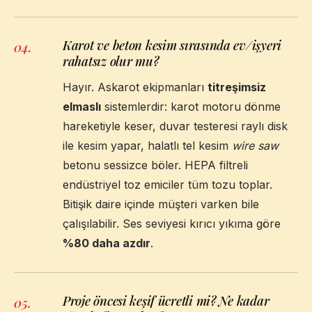
Karot ve beton kesim sırasında ev/işyeri
04
.
rahatsız olur mu?
Hayır. Askarot ekipmanları
titreşimsiz
elmaslı
sistemlerdir: karot motoru dönme
hareketiyle keser, duvar testeresi raylı disk
ile kesim yapar, halatlı tel kesim
wire saw
betonu sessizce böler. HEPA filtreli
endüstriyel toz emiciler tüm tozu toplar.
Bitişik daire içinde müşteri varken bile
çalışılabilir. Ses seviyesi kırıcı yıkıma göre
%80 daha azdır
.
Proje öncesi keşif ücretli mi? Ne kadar
05
.