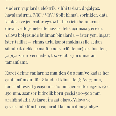
Modern yapılarda elektrik, sıhhi tesisat, doğalgaz,
havalandırma (VRF / VRV / Split klima), sprinkler, data
kablosu ve jeneratör egzoz hatları için betonarme
duvar ve döşemelerde hassas delik açılması gerekir.
Yalova bölgesinde bulunan binalarda — ister yeni inşaat
ister tadilat —
elmas uçlu karot makinası
ile açılan
silindirik delik, armatür (nervürlü demir) kesilmeden,
yapıya zarar vermeden, toz ve titreşim olmadan
tamamlanır.
Karot delme çapları:
12 mm'den 600 mm'ye
kadar her
çapta mümkündür. Standart klima deliği 65–75 mm,
fan-coil tesisat geçişi 110–160 mm, jeneratör egzoz 150–
250 mm, asansör hidrolik boru geçişi 300–500 mm
aralığındadır. Askarot İnşaat olarak Yalova ve
çevresinde tüm bu çap aralıklarında deneyimliyiz.