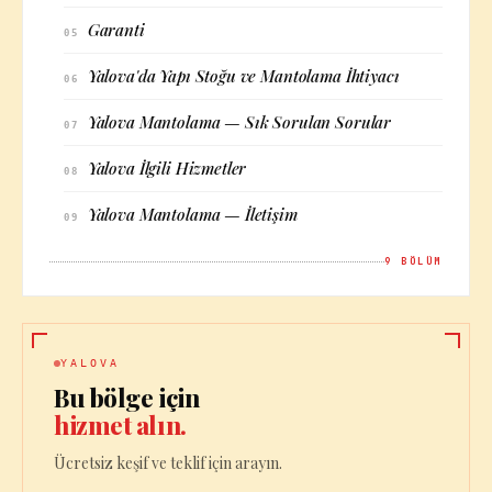
Garanti
05
Yalova'da Yapı Stoğu ve Mantolama İhtiyacı
06
Yalova Mantolama — Sık Sorulan Sorular
07
Yalova İlgili Hizmetler
08
Yalova Mantolama — İletişim
09
9
BÖLÜM
YALOVA
Bu bölge için
hizmet alın.
Ücretsiz keşif ve teklif için arayın.