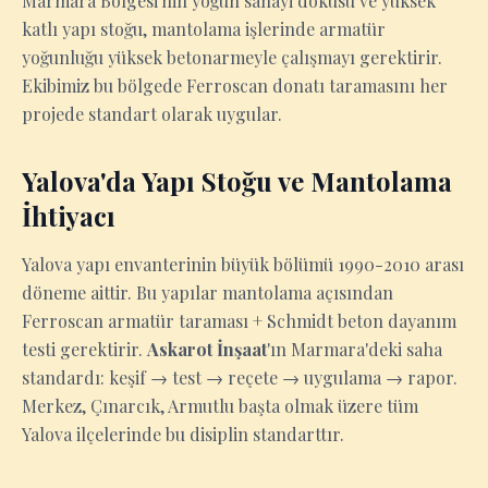
Marmara Bölgesi'nin yoğun sanayi dokusu ve yüksek
katlı yapı stoğu, mantolama işlerinde armatür
yoğunluğu yüksek betonarmeyle çalışmayı gerektirir.
Ekibimiz bu bölgede Ferroscan donatı taramasını her
projede standart olarak uygular.
Yalova'da Yapı Stoğu ve Mantolama
İhtiyacı
Yalova yapı envanterinin büyük bölümü 1990-2010 arası
döneme aittir. Bu yapılar mantolama açısından
Ferroscan armatür taraması + Schmidt beton dayanım
testi gerektirir.
Askarot İnşaat
'ın Marmara'deki saha
standardı: keşif → test → reçete → uygulama → rapor.
Merkez, Çınarcık, Armutlu başta olmak üzere tüm
Yalova ilçelerinde bu disiplin standarttır.