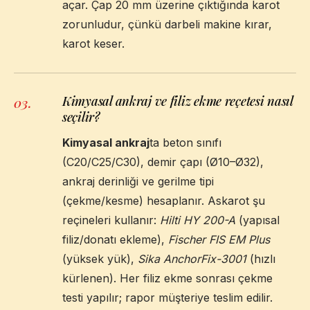
açar. Çap 20 mm üzerine çıktığında karot
zorunludur, çünkü darbeli makine kırar,
karot keser.
Kimyasal ankraj ve filiz ekme reçetesi nasıl
03
.
seçilir?
Kimyasal ankraj
ta beton sınıfı
(C20/C25/C30), demir çapı (Ø10–Ø32),
ankraj derinliği ve gerilme tipi
(çekme/kesme) hesaplanır. Askarot şu
reçineleri kullanır:
Hilti HY 200-A
(yapısal
filiz/donatı ekleme),
Fischer FIS EM Plus
(yüksek yük),
Sika AnchorFix-3001
(hızlı
kürlenen). Her filiz ekme sonrası çekme
testi yapılır; rapor müşteriye teslim edilir.