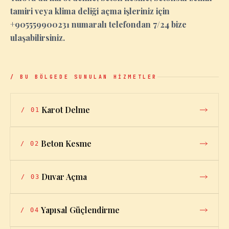
tamiri veya klima deliği açma işleriniz için
+905559900231 numaralı telefondan 7/24 bize
ulaşabilirsiniz.
/ BU BÖLGEDE SUNULAN HİZMETLER
Karot Delme
/
01
Beton Kesme
/
02
Duvar Açma
/
03
Yapısal Güçlendirme
/
04