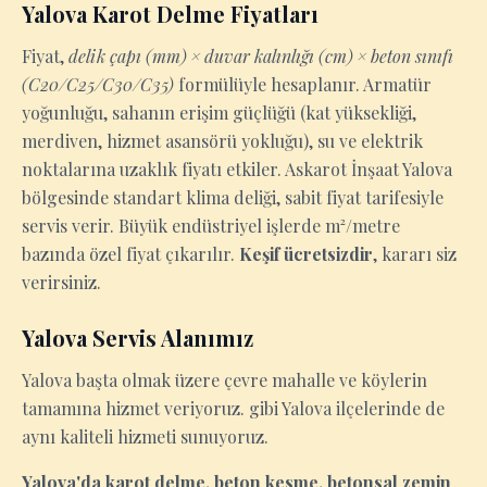
Yalova Karot Delme Fiyatları
Fiyat,
delik çapı (mm) × duvar kalınlığı (cm) × beton sınıfı
(C20/C25/C30/C35)
formülüyle hesaplanır. Armatür
yoğunluğu, sahanın erişim güçlüğü (kat yüksekliği,
merdiven, hizmet asansörü yokluğu), su ve elektrik
noktalarına uzaklık fiyatı etkiler. Askarot İnşaat Yalova
bölgesinde standart klima deliği, sabit fiyat tarifesiyle
servis verir. Büyük endüstriyel işlerde m²/metre
bazında özel fiyat çıkarılır.
Keşif ücretsizdir
, kararı siz
verirsiniz.
Yalova Servis Alanımız
Yalova başta olmak üzere çevre mahalle ve köylerin
tamamına hizmet veriyoruz. gibi Yalova ilçelerinde de
aynı kaliteli hizmeti sunuyoruz.
Yalova'da karot delme, beton kesme, betonsal zemin