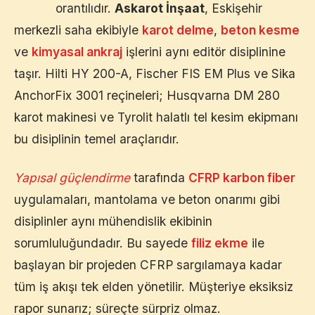
orantılıdır.
Askarot İnşaat
,
Eskişehir
merkezli saha ekibiyle
karot delme
,
beton kesme
ve
kimyasal ankraj
işlerini aynı editör disiplinine
taşır. Hilti HY 200-A, Fischer FIS EM Plus ve Sika
AnchorFix 3001 reçineleri; Husqvarna DM 280
karot makinesi ve Tyrolit halatlı tel kesim ekipmanı
bu disiplinin temel araçlarıdır.
Yapısal güçlendirme
tarafında
CFRP karbon fiber
uygulamaları, mantolama ve beton onarımı gibi
disiplinler aynı mühendislik ekibinin
sorumluluğundadır. Bu sayede
filiz ekme
ile
başlayan bir projeden CFRP sargılamaya kadar
tüm iş akışı tek elden yönetilir. Müşteriye eksiksiz
rapor sunarız; süreçte sürpriz olmaz.