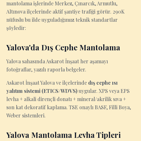
mantolama işlerinde Merkez, Çınarcık, Armutlu,
Altınova ilçelerinde aktif şantiye trafiği görür. 290K
nüfuslu bu ilde uyguladığımız teknik standartlar
şöyledir:
Yalova'da Dış Cephe Mantolama
Yalova sahasında Askarot İnşaat her aşamayı
fotoğraflar, yazılı raporla belgeler.
Askarot İnşaat Yalova ve ilçelerinde
dış cephe ısı
yalıtım sistemi (ETICS/WDVS)
uygular. XPS veya EPS
levha + alkali dirençli donatı + mineral/akrilik sıva +
son kat dekoratif kaplama. TSE onaylı BASF, Filli Boya,
Weber sistemleri.
Yalova Mantolama Levha Tipleri