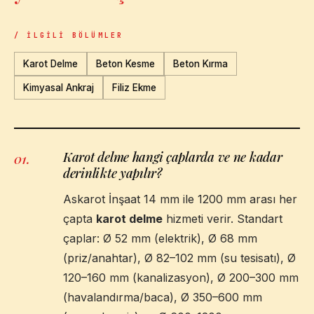
/ İLGILI BÖLÜMLER
Karot Delme
Beton Kesme
Beton Kırma
Kimyasal Ankraj
Filiz Ekme
Karot delme hangi çaplarda ve ne kadar
01
.
derinlikte yapılır?
Askarot İnşaat 14 mm ile 1200 mm arası her
çapta
karot delme
hizmeti verir. Standart
çaplar: Ø 52 mm (elektrik), Ø 68 mm
(priz/anahtar), Ø 82–102 mm (su tesisatı), Ø
120–160 mm (kanalizasyon), Ø 200–300 mm
(havalandırma/baca), Ø 350–600 mm