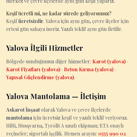
merkez ve çevre ilçelerde aynı gün keşif yaparız.
Keşif ücretli mi, ne kadar sürede geliyorsunuz?
Keşif
ücretsizdir
. Yalova için aynı gün, çevre ilçeler için
ertesi gün sahaya ineriz. Yazılı teklif aynı gün iletilir.
Yalova İlgili Hizmetler
Bölgede sunduğumuz diğer hizmetler:
Karot (yalova)
·
Karot Fiyatları (yalova)
·
Beton Kırma (yalova)
·
Yapısal Güçlendirme (yalova)
.
Yalova Mantolama — İletişim
Askarot İnşaat
olarak Yalova ve çevre ilçelerde
mantolama
için ücretsiz keşif ve yazılı teklif veriyoruz.
Hilti, Husqvarna, Tyrolit A sınıfı ekipman; ETA onaylı
reçineler; sigortalı işçilik. Hemen arayın:
0555 990 02