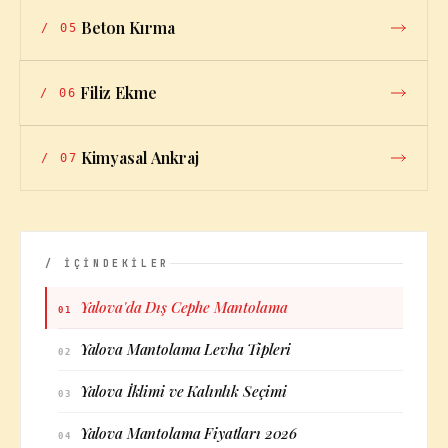
Beton Kırma
/
05
Filiz Ekme
/
06
Kimyasal Ankraj
/
07
/ İÇİNDEKİLER
Yalova'da Dış Cephe Mantolama
01
Yalova Mantolama Levha Tipleri
02
Yalova İklimi ve Kalınlık Seçimi
03
Yalova Mantolama Fiyatları 2026
04