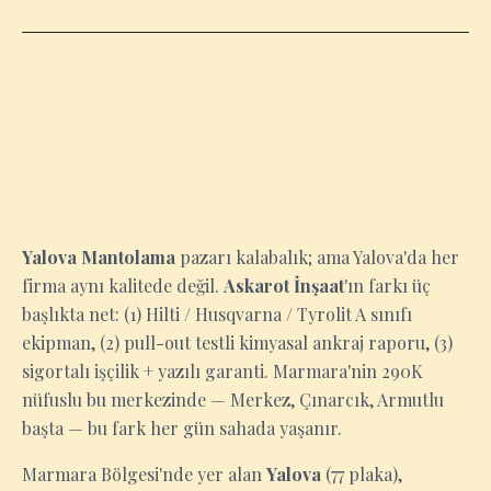
YALOVA
Yalova Mantolama
pazarı kalabalık; ama Yalova'da her
firma aynı kalitede değil.
Askarot İnşaat
'ın farkı üç
başlıkta net: (1) Hilti / Husqvarna / Tyrolit A sınıfı
ekipman, (2) pull-out testli kimyasal ankraj raporu, (3)
sigortalı işçilik + yazılı garanti. Marmara'nin 290K
nüfuslu bu merkezinde — Merkez, Çınarcık, Armutlu
başta — bu fark her gün sahada yaşanır.
Marmara Bölgesi'nde yer alan
Yalova
(77 plaka),