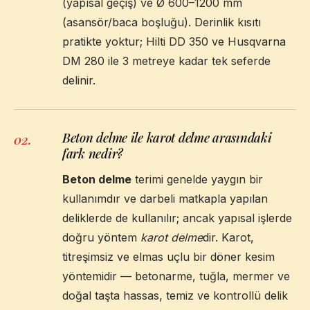
(yapısal geçiş) ve Ø 600–1200 mm
(asansör/baca boşluğu). Derinlik kısıtı
pratikte yoktur; Hilti DD 350 ve Husqvarna
DM 280 ile 3 metreye kadar tek seferde
delinir.
Beton delme ile karot delme arasındaki
02
.
fark nedir?
Beton delme
terimi genelde yaygın bir
kullanımdır ve darbeli matkapla yapılan
deliklerde de kullanılır; ancak yapısal işlerde
doğru yöntem
karot delme
dir. Karot,
titreşimsiz ve elmas uçlu bir döner kesim
yöntemidir — betonarme, tuğla, mermer ve
doğal taşta hassas, temiz ve kontrollü delik