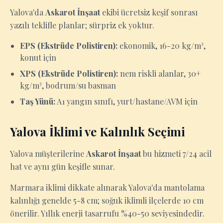
Yalova'da
Askarot İnşaat
ekibi ücretsiz keşif sonrası
yazılı teklifle planlar; sürpriz ek yoktur.
EPS (Ekstrüde Polistiren):
ekonomik, 16-20 kg/m³,
konut için
XPS (Ekstrüde Polistiren):
nem riskli alanlar, 30+
kg/m³, bodrum/su basman
Taş Yünü:
A1 yangın sınıfı, yurt/hastane/AVM için
Yalova İklimi ve Kalınlık Seçimi
Yalova müşterilerine
Askarot İnşaat
bu hizmeti 7/24 acil
hat ve aynı gün keşifle sunar.
Marmara iklimi dikkate alınarak Yalova'da mantolama
kalınlığı genelde 5-8 cm; soğuk iklimli ilçelerde 10 cm
önerilir. Yıllık enerji tasarrufu %40-50 seviyesindedir.