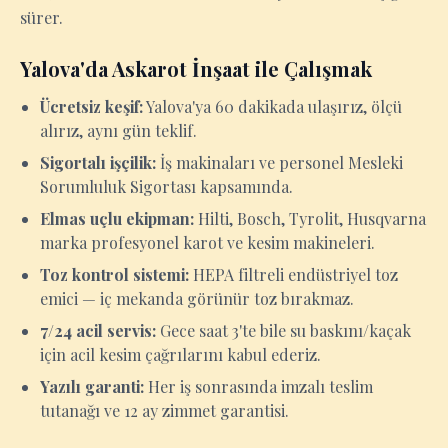
sürer.
Yalova'da Askarot İnşaat ile Çalışmak
Ücretsiz keşif:
Yalova'ya 60 dakikada ulaşırız, ölçü
alırız, aynı gün teklif.
Sigortalı işçilik:
İş makinaları ve personel Mesleki
Sorumluluk Sigortası kapsamında.
Elmas uçlu ekipman:
Hilti, Bosch, Tyrolit, Husqvarna
marka profesyonel karot ve kesim makineleri.
Toz kontrol sistemi:
HEPA filtreli endüstriyel toz
emici — iç mekanda görünür toz bırakmaz.
7/24 acil servis:
Gece saat 3'te bile su baskını/kaçak
için acil kesim çağrılarını kabul ederiz.
Yazılı garanti:
Her iş sonrasında imzalı teslim
tutanağı ve 12 ay zimmet garantisi.