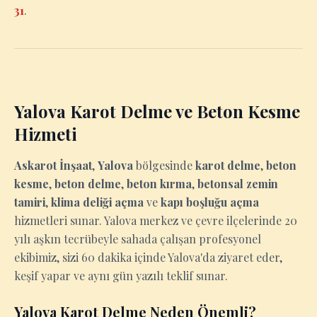
31
.
Yalova Karot Delme ve Beton Kesme
Hizmeti
Askarot İnşaat
,
Yalova
bölgesinde
karot delme
,
beton
kesme
,
beton delme
,
beton kırma
,
betonsal zemin
tamiri
,
klima deliği açma
ve
kapı boşluğu açma
hizmetleri sunar. Yalova merkez ve çevre ilçelerinde 20
yılı aşkın tecrübeyle sahada çalışan profesyonel
ekibimiz, sizi 60 dakika içinde Yalova'da ziyaret eder,
keşif yapar ve aynı gün yazılı teklif sunar.
Yalova Karot Delme Neden Önemli?