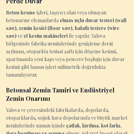
Perde Duvar
Beton kesme
işleri, taşıyıcı olan veya olmayan
betonarme elemanlarda
elmas uçlu duvar testeri (wall
saw)
,
zemin kesici (floor saw)
,
halatlı testere (wire
saw)
ve
el kesim makineleri
ile yapılır. Yalova
bölgesinde fabrika zeminlerinde genişleme derzi
açılması, otoparkta tesisat şaftı için döşeme kesimi,
apartmanda yeni kapı veya pencere boşluğu için duvar
kesimi gibi hassas işleri milimetrik doğrulukta
tamamlıyoruz.
Betonsal Zemin Tamiri ve Endüstriyel
Zemin Onarımı
Yalova ve çevresindeki fabrikalarda, depolarda,
otoparklarda, soğuk hava depolarında ve büyük market
zeminlerinde zaman içinde
çatlak, kırılma, kot farkı,
derz bozulması ve aşınma
oluşur. Askarot İnşaat olarak