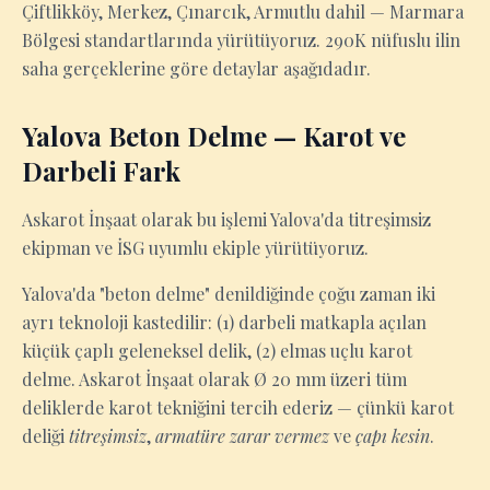
Çiftlikköy, Merkez, Çınarcık, Armutlu dahil — Marmara
Bölgesi standartlarında yürütüyoruz. 290K nüfuslu ilin
saha gerçeklerine göre detaylar aşağıdadır.
Yalova Beton Delme — Karot ve
Darbeli Fark
Askarot İnşaat olarak bu işlemi Yalova'da titreşimsiz
ekipman ve İSG uyumlu ekiple yürütüyoruz.
Yalova'da "beton delme" denildiğinde çoğu zaman iki
ayrı teknoloji kastedilir: (1) darbeli matkapla açılan
küçük çaplı geleneksel delik, (2) elmas uçlu karot
delme. Askarot İnşaat olarak Ø 20 mm üzeri tüm
deliklerde karot tekniğini tercih ederiz — çünkü karot
deliği
titreşimsiz
,
armatüre zarar vermez
ve
çapı kesin
.