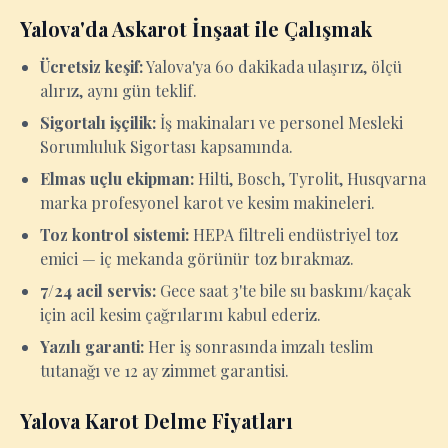
Yalova'da Askarot İnşaat ile Çalışmak
Ücretsiz keşif:
Yalova'ya 60 dakikada ulaşırız, ölçü
alırız, aynı gün teklif.
Sigortalı işçilik:
İş makinaları ve personel Mesleki
Sorumluluk Sigortası kapsamında.
Elmas uçlu ekipman:
Hilti, Bosch, Tyrolit, Husqvarna
marka profesyonel karot ve kesim makineleri.
Toz kontrol sistemi:
HEPA filtreli endüstriyel toz
emici — iç mekanda görünür toz bırakmaz.
7/24 acil servis:
Gece saat 3'te bile su baskını/kaçak
için acil kesim çağrılarını kabul ederiz.
Yazılı garanti:
Her iş sonrasında imzalı teslim
tutanağı ve 12 ay zimmet garantisi.
Yalova Karot Delme Fiyatları