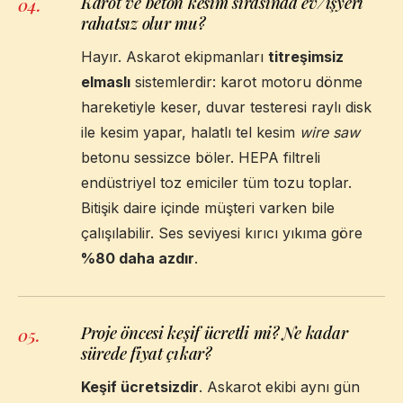
Karot ve beton kesim sırasında ev/işyeri
04
.
rahatsız olur mu?
Hayır. Askarot ekipmanları
titreşimsiz
elmaslı
sistemlerdir: karot motoru dönme
hareketiyle keser, duvar testeresi raylı disk
ile kesim yapar, halatlı tel kesim
wire saw
betonu sessizce böler. HEPA filtreli
endüstriyel toz emiciler tüm tozu toplar.
Bitişik daire içinde müşteri varken bile
çalışılabilir. Ses seviyesi kırıcı yıkıma göre
%80 daha azdır
.
Proje öncesi keşif ücretli mi? Ne kadar
05
.
sürede fiyat çıkar?
Keşif ücretsizdir
. Askarot ekibi aynı gün