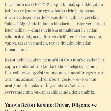
havalandırma (VRF / VRV / Split klima), sprinkler, data
kablosu ve jeneratör egzoz hatları için betonarme
duvar ve döşemelerde hassas delik açılması gerekir.
Yalova bölgesinde bulunan binalarda — ister yeni inşaat
ister tadilat —
elmas uçlu karot makinası
ile açılan
silindirik delik, armatür (nervürlü demir) kesilmeden,
yapıya zarar vermeden, toz ve titreşim olmadan
tamamlanır.
Karot delme çapları:
12 mm'den 600 mm'ye
kadar her
çapta mümkündür. Standart klima deliği 65–75 mm,
fan-coil tesisat geçişi 110–160 mm, jeneratör egzoz 150–
250 mm, asansör hidrolik boru geçişi 300–500 mm
aralığındadır. Askarot İnşaat olarak Yalova ve
çevresinde tüm bu çap aralıklarında deneyimliyiz.
Yalova Beton Kesme: Duvar, Döşeme ve