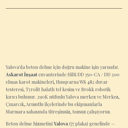
YALOVA
Yalova'da beton delme için doğru makine işin yarısıdır.
Askarot İnşaat
envanterinde Hilti DD 350-CA / DD 200
elmas karot makineleri, Husqvarna WS 482 duvar
testeresi, Tyrolit halatlı tel kesim ve Brokk robotik
kırıcı bulunur. 290K nüfuslu Yalova merkez ve Merkez,
Çınarcık, Armutlu ilçelerinde bu ekipmanlarla
Marmara sahasında titreşimsiz, tozsuz çalışıyoruz.
Beton delme hizmetini
Yalova
(77 plaka) genelinde —