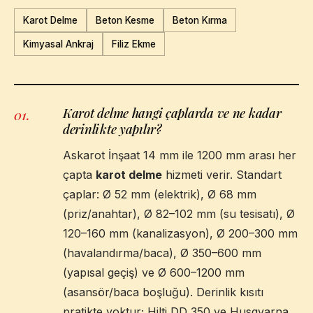
Karot Delme
Beton Kesme
Beton Kırma
Kimyasal Ankraj
Filiz Ekme
Karot delme hangi çaplarda ve ne kadar
01
.
derinlikte yapılır?
Askarot İnşaat 14 mm ile 1200 mm arası her
çapta
karot delme
hizmeti verir. Standart
çaplar: Ø 52 mm (elektrik), Ø 68 mm
(priz/anahtar), Ø 82–102 mm (su tesisatı), Ø
120–160 mm (kanalizasyon), Ø 200–300 mm
(havalandırma/baca), Ø 350–600 mm
(yapısal geçiş) ve Ø 600–1200 mm
(asansör/baca boşluğu). Derinlik kısıtı
pratikte yoktur; Hilti DD 350 ve Husqvarna