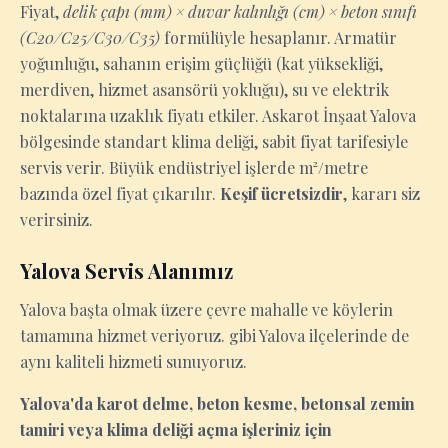
Fiyat,
delik çapı (mm) × duvar kalınlığı (cm) × beton sınıfı
(C20/C25/C30/C35)
formülüyle hesaplanır. Armatür
yoğunluğu, sahanın erişim güçlüğü (kat yüksekliği,
merdiven, hizmet asansörü yokluğu), su ve elektrik
noktalarına uzaklık fiyatı etkiler. Askarot İnşaat Yalova
bölgesinde standart klima deliği, sabit fiyat tarifesiyle
servis verir. Büyük endüstriyel işlerde m²/metre
bazında özel fiyat çıkarılır.
Keşif ücretsizdir
, kararı siz
verirsiniz.
Yalova Servis Alanımız
Yalova başta olmak üzere çevre mahalle ve köylerin
tamamına hizmet veriyoruz. gibi Yalova ilçelerinde de
aynı kaliteli hizmeti sunuyoruz.
Yalova'da karot delme, beton kesme, betonsal zemin
tamiri veya klima deliği açma işleriniz için