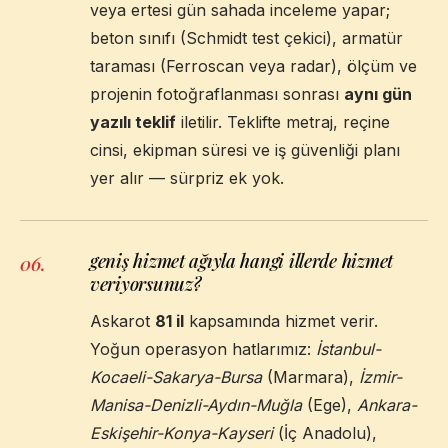
veya ertesi gün sahada inceleme yapar;
beton sınıfı (Schmidt test çekici), armatür
taraması (Ferroscan veya radar), ölçüm ve
projenin fotoğraflanması sonrası
aynı gün
yazılı teklif
iletilir. Teklifte metraj, reçine
cinsi, ekipman süresi ve iş güvenliği planı
yer alır — sürpriz ek yok.
geniş hizmet ağıyla hangi illerde hizmet
06
.
veriyorsunuz?
Askarot
81 il
kapsamında hizmet verir.
Yoğun operasyon hatlarımız:
İstanbul-
Kocaeli-Sakarya-Bursa
(Marmara),
İzmir-
Manisa-Denizli-Aydın-Muğla
(Ege),
Ankara-
Eskişehir-Konya-Kayseri
(İç Anadolu),