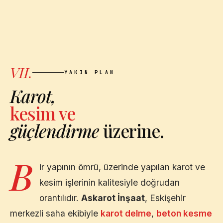
VII.
YAKIN PLAN
Karot,
kesim ve
güçlendirme
üzerine.
B
ir yapının ömrü, üzerinde yapılan karot ve
kesim işlerinin kalitesiyle doğrudan
orantılıdır.
Askarot İnşaat
,
Eskişehir
merkezli saha ekibiyle
karot delme
,
beton kesme