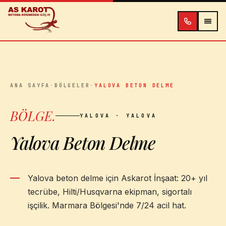
İçeriğe atla
ANA SAYFA
·
BÖLGELER
·
YALOVA BETON DELME
BÖLGE
.
YALOVA
· YALOVA
Yalova Beton Delme
Yalova beton delme için Askarot İnşaat: 20+ yıl
tecrübe, Hilti/Husqvarna ekipman, sigortalı
işçilik. Marmara Bölgesi'nde 7/24 acil hat.