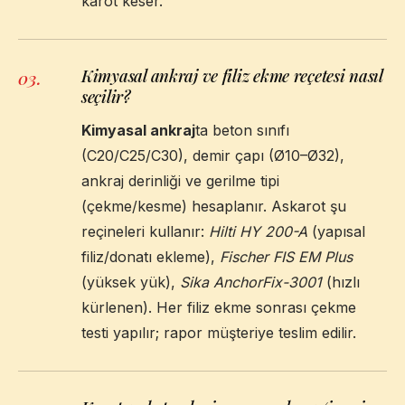
karot keser.
Kimyasal ankraj ve filiz ekme reçetesi nasıl
03
.
seçilir?
Kimyasal ankraj
ta beton sınıfı
(C20/C25/C30), demir çapı (Ø10–Ø32),
ankraj derinliği ve gerilme tipi
(çekme/kesme) hesaplanır. Askarot şu
reçineleri kullanır:
Hilti HY 200-A
(yapısal
filiz/donatı ekleme),
Fischer FIS EM Plus
(yüksek yük),
Sika AnchorFix-3001
(hızlı
kürlenen). Her filiz ekme sonrası çekme
testi yapılır; rapor müşteriye teslim edilir.