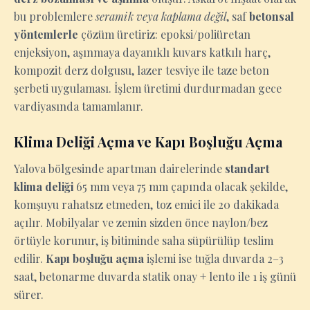
bu problemlere
seramik veya kaplama değil
, saf
betonsal
yöntemlerle
çözüm üretiriz: epoksi/poliüretan
enjeksiyon, aşınmaya dayanıklı kuvars katkılı harç,
kompozit derz dolgusu, lazer tesviye ile taze beton
şerbeti uygulaması. İşlem üretimi durdurmadan gece
vardiyasında tamamlanır.
Klima Deliği Açma ve Kapı Boşluğu Açma
Yalova bölgesinde apartman dairelerinde
standart
klima deliği
65 mm veya 75 mm çapında olacak şekilde,
komşuyu rahatsız etmeden, toz emici ile 20 dakikada
açılır. Mobilyalar ve zemin sizden önce naylon/bez
örtüyle korunur, iş bitiminde saha süpürülüp teslim
edilir.
Kapı boşluğu açma
işlemi ise tuğla duvarda 2–3
saat, betonarme duvarda statik onay + lento ile 1 iş günü
sürer.