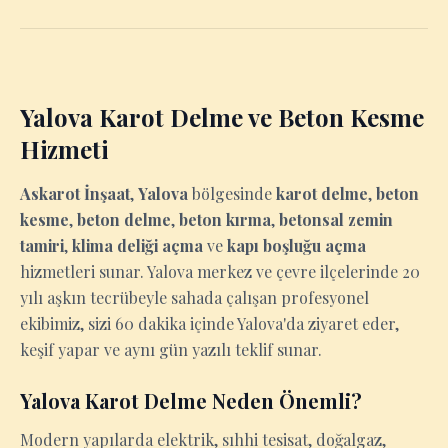
Yalova Karot Delme ve Beton Kesme
Hizmeti
Askarot İnşaat
,
Yalova
bölgesinde
karot delme
,
beton
kesme
,
beton delme
,
beton kırma
,
betonsal zemin
tamiri
,
klima deliği açma
ve
kapı boşluğu açma
hizmetleri sunar. Yalova merkez ve çevre ilçelerinde 20
yılı aşkın tecrübeyle sahada çalışan profesyonel
ekibimiz, sizi 60 dakika içinde Yalova'da ziyaret eder,
keşif yapar ve aynı gün yazılı teklif sunar.
Yalova Karot Delme Neden Önemli?
Modern yapılarda elektrik, sıhhi tesisat, doğalgaz,