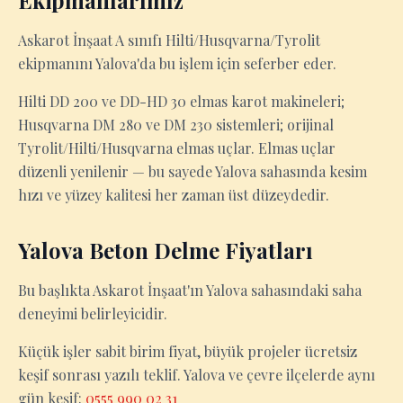
Ekipmanlarımız
Askarot İnşaat A sınıfı Hilti/Husqvarna/Tyrolit
ekipmanını Yalova'da bu işlem için seferber eder.
Hilti DD 200 ve DD-HD 30 elmas karot makineleri;
Husqvarna DM 280 ve DM 230 sistemleri; orijinal
Tyrolit/Hilti/Husqvarna elmas uçlar. Elmas uçlar
düzenli yenilenir — bu sayede Yalova sahasında kesim
hızı ve yüzey kalitesi her zaman üst düzeydedir.
Yalova Beton Delme Fiyatları
Bu başlıkta Askarot İnşaat'ın Yalova sahasındaki saha
deneyimi belirleyicidir.
Küçük işler sabit birim fiyat, büyük projeler ücretsiz
keşif sonrası yazılı teklif. Yalova ve çevre ilçelerde aynı
gün keşif:
0555 990 02 31