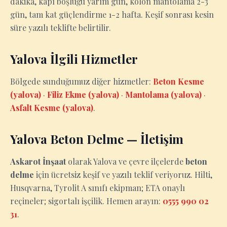
dakika, kapı boşluğu yarım gün, kolon mantolama 2-3
gün, tam kat güçlendirme 1-2 hafta. Keşif sonrası kesin
süre yazılı teklifte belirtilir.
Yalova İlgili Hizmetler
Bölgede sunduğumuz diğer hizmetler:
Beton Kesme
(yalova)
·
Filiz Ekme (yalova)
·
Mantolama (yalova)
·
Asfalt Kesme (yalova)
.
Yalova Beton Delme — İletişim
Askarot İnşaat
olarak Yalova ve çevre ilçelerde
beton
delme
için ücretsiz keşif ve yazılı teklif veriyoruz. Hilti,
Husqvarna, Tyrolit A sınıfı ekipman; ETA onaylı
reçineler; sigortalı işçilik. Hemen arayın:
0555 990 02
31
.