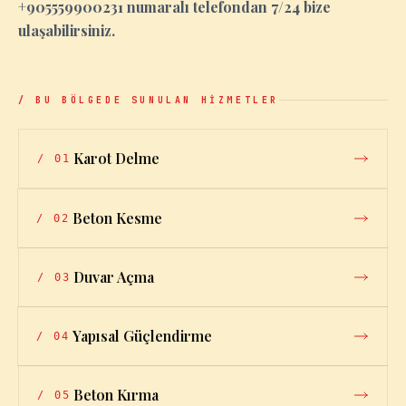
+905559900231 numaralı telefondan 7/24 bize
ulaşabilirsiniz.
/ BU BÖLGEDE SUNULAN HİZMETLER
Karot Delme
/
01
Beton Kesme
/
02
Duvar Açma
/
03
Yapısal Güçlendirme
/
04
Beton Kırma
/
05