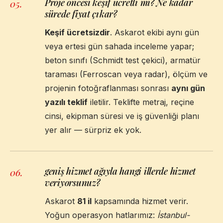
Proje öncesi keşif ücretli mi? Ne kadar
05
.
sürede fiyat çıkar?
Keşif ücretsizdir
. Askarot ekibi aynı gün
veya ertesi gün sahada inceleme yapar;
beton sınıfı (Schmidt test çekici), armatür
taraması (Ferroscan veya radar), ölçüm ve
projenin fotoğraflanması sonrası
aynı gün
yazılı teklif
iletilir. Teklifte metraj, reçine
cinsi, ekipman süresi ve iş güvenliği planı
yer alır — sürpriz ek yok.
geniş hizmet ağıyla hangi illerde hizmet
06
.
veriyorsunuz?
Askarot
81 il
kapsamında hizmet verir.
Yoğun operasyon hatlarımız:
İstanbul-