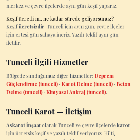
merkez ve çevre ilçelerde aynı gün keşif yaparız.
Keşif ücretli mi, ne kadar sürede geliyorsunuz?
Keşif
ücretsizdir
. Tunceli için aynı gün, çevre ilçeler
için ertesi gün sahaya ineriz. Yazılı teklif aynı gün
iletilir.
Tunceli İlgili Hizmetler
Bölgede sunduğumuz diğer hizmetler:
Deprem
Güçlendirme (tunceli)
·
Karot Delme (tunceli)
·
Beton
Delme (tunceli)
·
Kimyasal Ankraj (tunceli)
.
Tunceli Karot — İletişim
Askarot İnşaat
olarak Tunceli ve çevre ilçelerde
karot
için ücretsiz keşif ve yazılı teklif veriyoruz. Hilti,