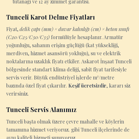
tutanağı ve 12 ay zimmet garantisi.
Tunceli Karot Delme Fiyatları
Fiyat,
delik çapı (mm) × duvar kalınlığı (cm) × beton sınıfı
(C20/C25/C30/C35)
formülüyle hesaplanır. Armatür
yoğunluğu, sahanın erişim güçlüğü (kat yüksekliği,
merdiven, hizmet asansörü yokluğu), su ve elektrik
noktalarına uzaklık fiyatı etkiler. Askarot İnşaat Tunceli
bölgesinde standart klima deliği, sabit fiyat tarifesiyle
servis verir. Büyük endüstriyel işlerde m²/metre
bazında özel fiyat çıkarılır.
Keşif ücretsizdir
, kararı siz
verirsiniz.
Tunceli Servis Alanımız
Tunceli başta olmak üzere çevre mahalle ve köylerin
tamamına hizmet veriyoruz. gibi Tunceli ilçelerinde de
aynı kaliteli hizmeti sunuyoruz.