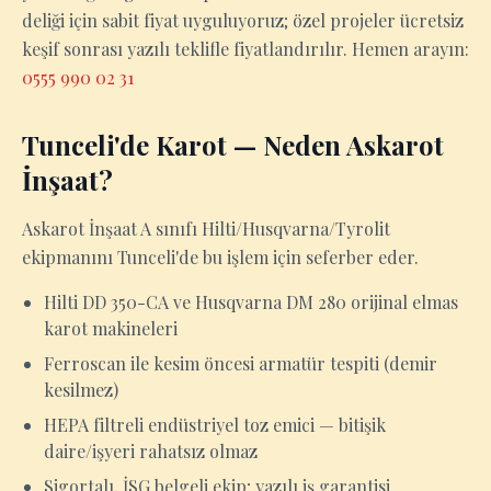
deliği için sabit fiyat uyguluyoruz; özel projeler ücretsiz
keşif sonrası yazılı teklifle fiyatlandırılır. Hemen arayın:
0555 990 02 31
Tunceli'de Karot — Neden Askarot
İnşaat?
Askarot İnşaat A sınıfı Hilti/Husqvarna/Tyrolit
ekipmanını Tunceli'de bu işlem için seferber eder.
Hilti DD 350-CA ve Husqvarna DM 280 orijinal elmas
karot makineleri
Ferroscan ile kesim öncesi armatür tespiti (demir
kesilmez)
HEPA filtreli endüstriyel toz emici — bitişik
daire/işyeri rahatsız olmaz
Sigortalı, İSG belgeli ekip; yazılı iş garantisi