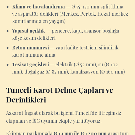
Klima ve havalandırma
— Ø 75-150 mm split klima
ve aspiratör delikleri (Merkez, Pertek, Hozat merkez
konutlarında en yaygın)
Yapısal açıklık
— pencere, kapı, asansör boşluğu
köşe kesim delikleri
Beton numunesi
— yapı kalite testi için silindirik
karot numune alma
Tesisat geçişleri
— elektrik (Ø 52 mm), su (Ø 102
mm), doğalgaz (Ø 82 mm), kanalizasyon (Ø 160 mm)
Tunceli Karot Delme Çapları ve
Derinlikleri
Askarot İnşaat olarak bu işlemi Tunceli'de titreşimsiz
ekipman ve İSG uyumlu ekiple yürütüyoruz.
Ekipman parkımızda
Ø 14 mm ile Ø 1200 mm
arası tüm