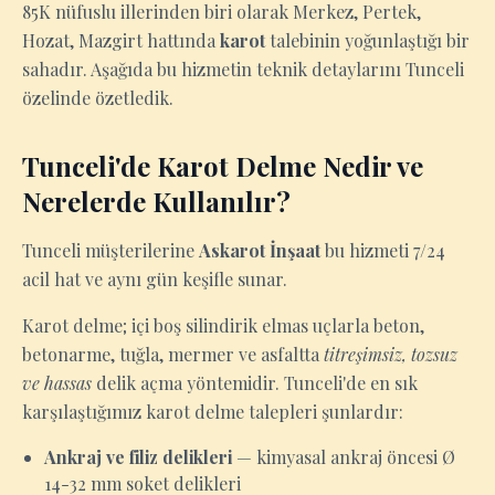
85K nüfuslu illerinden biri olarak Merkez, Pertek,
Hozat, Mazgirt hattında
karot
talebinin yoğunlaştığı bir
sahadır. Aşağıda bu hizmetin teknik detaylarını Tunceli
özelinde özetledik.
Tunceli'de Karot Delme Nedir ve
Nerelerde Kullanılır?
Tunceli müşterilerine
Askarot İnşaat
bu hizmeti 7/24
acil hat ve aynı gün keşifle sunar.
Karot delme; içi boş silindirik elmas uçlarla beton,
betonarme, tuğla, mermer ve asfaltta
titreşimsiz, tozsuz
ve hassas
delik açma yöntemidir. Tunceli'de en sık
karşılaştığımız karot delme talepleri şunlardır:
Ankraj ve filiz delikleri
— kimyasal ankraj öncesi Ø
14-32 mm soket delikleri