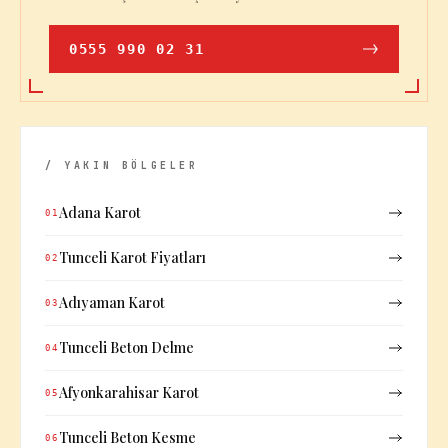
0555 990 02 31
/ YAKIN BÖLGELER
Adana Karot
01
Tunceli Karot Fiyatları
02
Adıyaman Karot
03
Tunceli Beton Delme
04
Afyonkarahisar Karot
05
Tunceli Beton Kesme
06