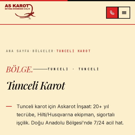
İçeriğe atla
ANA SAYFA
·
BÖLGELER
·
TUNCELI KAROT
BÖLGE
.
TUNCELI
· TUNCELI
Tunceli Karot
Tunceli karot için Askarot İnşaat: 20+ yıl
tecrübe, Hilti/Husqvarna ekipman, sigortalı
işçilik. Doğu Anadolu Bölgesi'nde 7/24 acil hat.