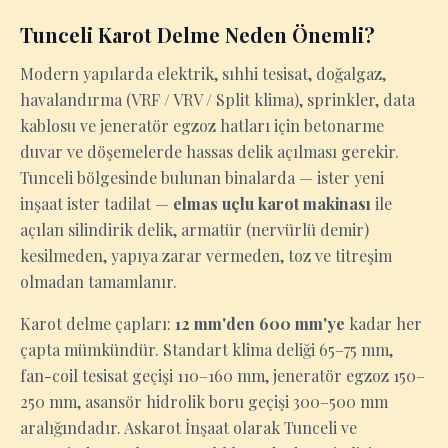
Tunceli Karot Delme Neden Önemli?
Modern yapılarda elektrik, sıhhi tesisat, doğalgaz,
havalandırma (VRF / VRV / Split klima), sprinkler, data
kablosu ve jeneratör egzoz hatları için betonarme
duvar ve döşemelerde hassas delik açılması gerekir.
Tunceli bölgesinde bulunan binalarda — ister yeni
inşaat ister tadilat —
elmas uçlu karot makinası
ile
açılan silindirik delik, armatür (nervürlü demir)
kesilmeden, yapıya zarar vermeden, toz ve titreşim
olmadan tamamlanır.
Karot delme çapları:
12 mm'den 600 mm'ye
kadar her
çapta mümkündür. Standart klima deliği 65–75 mm,
fan-coil tesisat geçişi 110–160 mm, jeneratör egzoz 150–
250 mm, asansör hidrolik boru geçişi 300–500 mm
aralığındadır. Askarot İnşaat olarak Tunceli ve