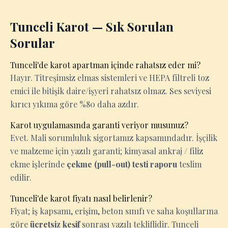
Tunceli Karot — Sık Sorulan
Sorular
Tunceli'de karot apartman içinde rahatsız eder mi?
Hayır. Titreşimsiz elmas sistemleri ve HEPA filtreli toz
emici ile bitişik daire/işyeri rahatsız olmaz. Ses seviyesi
kırıcı yıkıma göre %80 daha azdır.
Karot uygulamasında garanti veriyor musunuz?
Evet. Mali sorumluluk sigortamız kapsamındadır. İşçilik
ve malzeme için yazılı garanti; kimyasal ankraj / filiz
ekme işlerinde
çekme (pull-out) testi raporu
teslim
edilir.
Tunceli'de karot fiyatı nasıl belirlenir?
Fiyat; iş kapsamı, erişim, beton sınıfı ve saha koşullarına
göre
ücretsiz keşif
sonrası yazılı tekliflidir. Tunceli