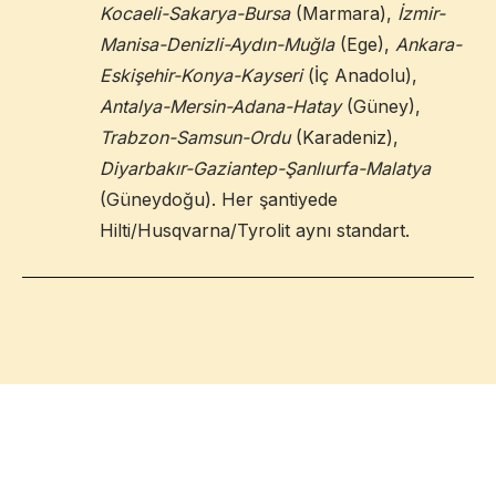
Kocaeli-Sakarya-Bursa
(Marmara),
İzmir-
Manisa-Denizli-Aydın-Muğla
(Ege),
Ankara-
Eskişehir-Konya-Kayseri
(İç Anadolu),
Antalya-Mersin-Adana-Hatay
(Güney),
Trabzon-Samsun-Ordu
(Karadeniz),
Diyarbakır-Gaziantep-Şanlıurfa-Malatya
(Güneydoğu). Her şantiyede
Hilti/Husqvarna/Tyrolit aynı standart.