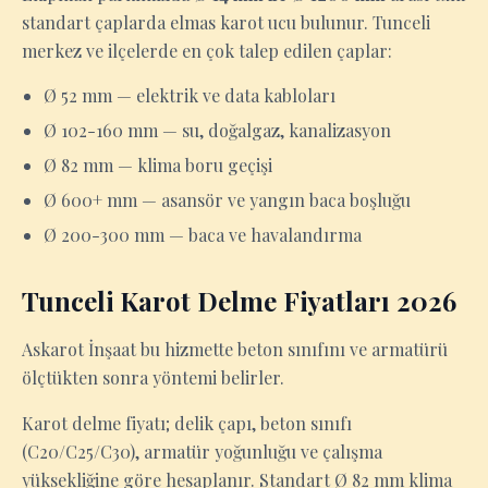
standart çaplarda elmas karot ucu bulunur. Tunceli
merkez ve ilçelerde en çok talep edilen çaplar:
Ø 52 mm — elektrik ve data kabloları
Ø 102-160 mm — su, doğalgaz, kanalizasyon
Ø 82 mm — klima boru geçişi
Ø 600+ mm — asansör ve yangın baca boşluğu
Ø 200-300 mm — baca ve havalandırma
Tunceli Karot Delme Fiyatları 2026
Askarot İnşaat bu hizmette beton sınıfını ve armatürü
ölçtükten sonra yöntemi belirler.
Karot delme fiyatı; delik çapı, beton sınıfı
(C20/C25/C30), armatür yoğunluğu ve çalışma
yüksekliğine göre hesaplanır. Standart Ø 82 mm klima