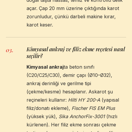
açar. Çap 20 mm üzerine çıktığında karot
zorunludur, çünkü darbeli makine kırar,
karot keser.
Kimyasal ankraj ve filiz ekme reçetesi nasıl
03
.
seçilir?
Kimyasal ankraj
ta beton sınıfı
(C20/C25/C30), demir çapı (Ø10–Ø32),
ankraj derinliği ve gerilme tipi
(çekme/kesme) hesaplanır. Askarot şu
reçineleri kullanır:
Hilti HY 200-A
(yapısal
filiz/donatı ekleme),
Fischer FIS EM Plus
(yüksek yük),
Sika AnchorFix-3001
(hızlı
kürlenen). Her filiz ekme sonrası çekme