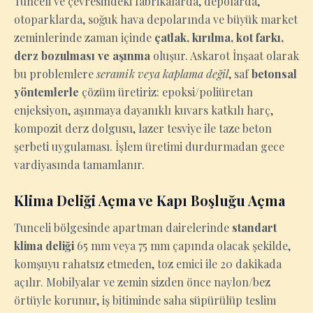
Tunceli ve çevresindeki fabrikalarda, depolarda,
otoparklarda, soğuk hava depolarında ve büyük market
zeminlerinde zaman içinde
çatlak, kırılma, kot farkı,
derz bozulması ve aşınma
oluşur. Askarot İnşaat olarak
bu problemlere
seramik veya kaplama değil
, saf
betonsal
yöntemlerle
çözüm üretiriz: epoksi/poliüretan
enjeksiyon, aşınmaya dayanıklı kuvars katkılı harç,
kompozit derz dolgusu, lazer tesviye ile taze beton
şerbeti uygulaması. İşlem üretimi durdurmadan gece
vardiyasında tamamlanır.
Klima Deliği Açma ve Kapı Boşluğu Açma
Tunceli bölgesinde apartman dairelerinde
standart
klima deliği
65 mm veya 75 mm çapında olacak şekilde,
komşuyu rahatsız etmeden, toz emici ile 20 dakikada
açılır. Mobilyalar ve zemin sizden önce naylon/bez
örtüyle korunur, iş bitiminde saha süpürülüp teslim