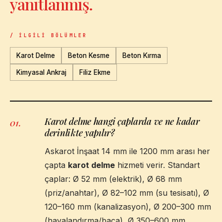
yanıtlanmış.
/ İLGILI BÖLÜMLER
Karot Delme
Beton Kesme
Beton Kırma
Kimyasal Ankraj
Filiz Ekme
Karot delme hangi çaplarda ve ne kadar
01
.
derinlikte yapılır?
Askarot İnşaat 14 mm ile 1200 mm arası her
çapta
karot delme
hizmeti verir. Standart
çaplar: Ø 52 mm (elektrik), Ø 68 mm
(priz/anahtar), Ø 82–102 mm (su tesisatı), Ø
120–160 mm (kanalizasyon), Ø 200–300 mm
(havalandırma/baca), Ø 350–600 mm