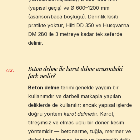
(yapısal geçiş) ve Ø 600–1200 mm
(asansör/baca boşluğu). Derinlik kısıtı
pratikte yoktur; Hilti DD 350 ve Husqvarna
DM 280 ile 3 metreye kadar tek seferde
delinir.
Beton delme ile karot delme arasındaki
02
.
fark nedir?
Beton delme
terimi genelde yaygın bir
kullanımdır ve darbeli matkapla yapılan
deliklerde de kullanılır; ancak yapısal işlerde
doğru yöntem
karot delme
dir. Karot,
titreşimsiz ve elmas uçlu bir döner kesim
yöntemidir — betonarme, tuğla, mermer ve
doğal taşta hassas, temiz ve kontrollü delik