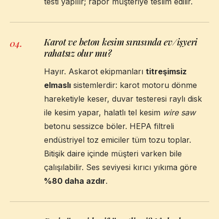
testi yapılır; rapor müşteriye teslim edilir.
Karot ve beton kesim sırasında ev/işyeri
04
.
rahatsız olur mu?
Hayır. Askarot ekipmanları
titreşimsiz
elmaslı
sistemlerdir: karot motoru dönme
hareketiyle keser, duvar testeresi raylı disk
ile kesim yapar, halatlı tel kesim
wire saw
betonu sessizce böler. HEPA filtreli
endüstriyel toz emiciler tüm tozu toplar.
Bitişik daire içinde müşteri varken bile
çalışılabilir. Ses seviyesi kırıcı yıkıma göre
%80 daha azdır
.