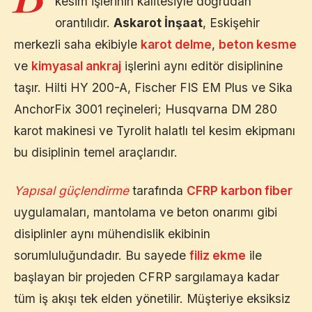
kesim işlerinin kalitesiyle doğrudan
orantılıdır.
Askarot İnşaat
,
Eskişehir
merkezli saha ekibiyle
karot delme
,
beton kesme
ve
kimyasal ankraj
işlerini aynı editör disiplinine
taşır. Hilti HY 200-A, Fischer FIS EM Plus ve Sika
AnchorFix 3001 reçineleri; Husqvarna DM 280
karot makinesi ve Tyrolit halatlı tel kesim ekipmanı
bu disiplinin temel araçlarıdır.
Yapısal güçlendirme
tarafında
CFRP karbon fiber
uygulamaları, mantolama ve beton onarımı gibi
disiplinler aynı mühendislik ekibinin
sorumluluğundadır. Bu sayede
filiz ekme
ile
başlayan bir projeden CFRP sargılamaya kadar
tüm iş akışı tek elden yönetilir. Müşteriye eksiksiz