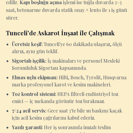
edilir.
Kapı boşluğu açma
işlemi ise tuğla duvarda 2–3
saat, betonarme duvarda statik onay + lento ile 1 iş günü
sürer.
Tunceli'de Askarot İnşaat ile Çalışmak
Ücretsiz keşif:
Tunceli'ye 60 dakikada ulaşırız, ölçü
alırız, aynı gün teklif.
Sigortalı işçilik:
İş makinaları ve personel Mesleki
Sorumluluk Sigortası kapsamında.
Elmas uçlu ekipman:
Hilti, Bosch, Tyrolit, Husqvarna
marka profesyonel karot ve kesim makineleri.
Toz kontrol sistemi:
HEPA filtreli endüstriyel toz
emici — iç mekanda görünür toz bırakmaz.
7/24 acil servis:
Gece saat 3'te bile su baskını/kaçak
için acil kesim çağrılarını kabul ederiz.
Yazılı garanti:
Her iş sonrasında imzalı teslim