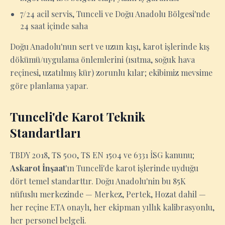
7/24 acil servis, Tunceli ve Doğu Anadolu Bölgesi'nde
24 saat içinde saha
Doğu Anadolu'nun sert ve uzun kışı, karot işlerinde kış
dökümü/uygulama önlemlerini (ısıtma, soğuk hava
reçinesi, uzatılmış kür) zorunlu kılar; ekibimiz mevsime
göre planlama yapar.
Tunceli'de Karot Teknik
Standartları
TBDY 2018, TS 500, TS EN 1504 ve 6331 İSG kanunu;
Askarot İnşaat
'ın Tunceli'de karot işlerinde uyduğu
dört temel standarttır. Doğu Anadolu'nin bu 85K
nüfuslu merkezinde — Merkez, Pertek, Hozat dahil —
her reçine ETA onaylı, her ekipman yıllık kalibrasyonlu,
her personel belgeli.