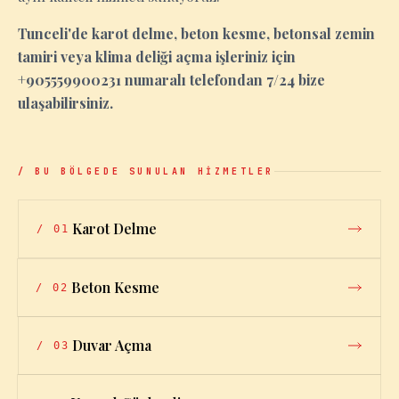
Tunceli'de karot delme, beton kesme, betonsal zemin
tamiri veya klima deliği açma işleriniz için
+905559900231 numaralı telefondan 7/24 bize
ulaşabilirsiniz.
/ BU BÖLGEDE SUNULAN HİZMETLER
Karot Delme
/
01
Beton Kesme
/
02
Duvar Açma
/
03