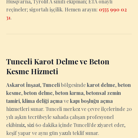
Husqvarna, Tyrolit A sınıfı ekipman; ETA onaylı
reçineler; sigortalı işçilik. Hemen arayın:
0555 990 02
31
.
Tunceli Karot Delme ve Beton
Kesme Hizmeti
Askarot İnşaat
,
Tunceli
bölgesinde
karot delme
,
beton
kesme
,
beton delme
,
beton kırma
,
betonsal zemin
tamiri
,
klima deliği açma
ve
kapı boşluğu açma
hizmetleri sunar. Tunceli merkez ve çevre ilçelerinde 20
yılı aşkın tecrübeyle sahada çalışan profesyonel
ekibimiz, sizi 60 dakika içinde Tunceli'de ziyaret eder,
keşif yapar ve aynı gün yazılı teklif sunar.