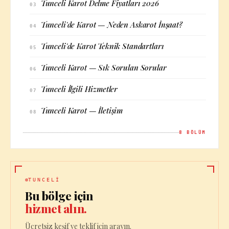
Tunceli Karot Delme Fiyatları 2026
03
Tunceli'de Karot — Neden Askarot İnşaat?
04
Tunceli'de Karot Teknik Standartları
05
Tunceli Karot — Sık Sorulan Sorular
06
Tunceli İlgili Hizmetler
07
Tunceli Karot — İletişim
08
8
BÖLÜM
TUNCELI
Bu bölge için
hizmet alın.
Ücretsiz keşif ve teklif için arayın.