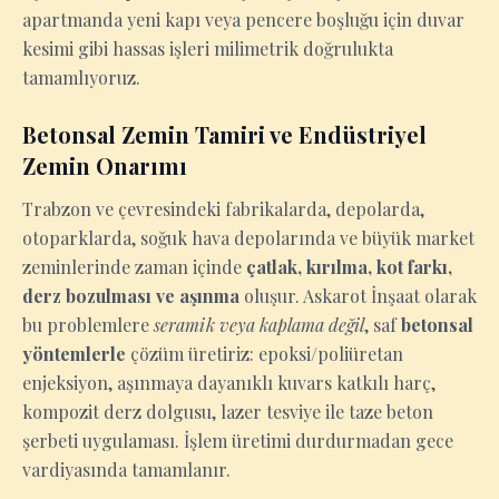
apartmanda yeni kapı veya pencere boşluğu için duvar
kesimi gibi hassas işleri milimetrik doğrulukta
tamamlıyoruz.
Betonsal Zemin Tamiri ve Endüstriyel
Zemin Onarımı
Trabzon ve çevresindeki fabrikalarda, depolarda,
otoparklarda, soğuk hava depolarında ve büyük market
zeminlerinde zaman içinde
çatlak, kırılma, kot farkı,
derz bozulması ve aşınma
oluşur. Askarot İnşaat olarak
bu problemlere
seramik veya kaplama değil
, saf
betonsal
yöntemlerle
çözüm üretiriz: epoksi/poliüretan
enjeksiyon, aşınmaya dayanıklı kuvars katkılı harç,
kompozit derz dolgusu, lazer tesviye ile taze beton
şerbeti uygulaması. İşlem üretimi durdurmadan gece
vardiyasında tamamlanır.