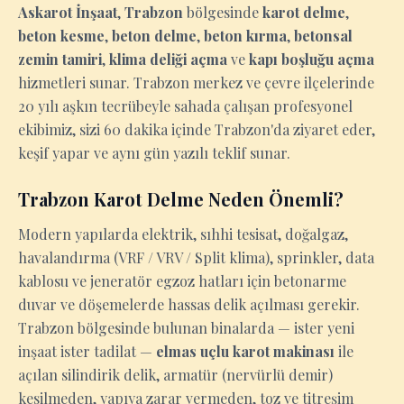
Askarot İnşaat
,
Trabzon
bölgesinde
karot delme
,
beton kesme
,
beton delme
,
beton kırma
,
betonsal
zemin tamiri
,
klima deliği açma
ve
kapı boşluğu açma
hizmetleri sunar. Trabzon merkez ve çevre ilçelerinde
20 yılı aşkın tecrübeyle sahada çalışan profesyonel
ekibimiz, sizi 60 dakika içinde Trabzon'da ziyaret eder,
keşif yapar ve aynı gün yazılı teklif sunar.
Trabzon Karot Delme Neden Önemli?
Modern yapılarda elektrik, sıhhi tesisat, doğalgaz,
havalandırma (VRF / VRV / Split klima), sprinkler, data
kablosu ve jeneratör egzoz hatları için betonarme
duvar ve döşemelerde hassas delik açılması gerekir.
Trabzon bölgesinde bulunan binalarda — ister yeni
inşaat ister tadilat —
elmas uçlu karot makinası
ile
açılan silindirik delik, armatür (nervürlü demir)
kesilmeden, yapıya zarar vermeden, toz ve titreşim