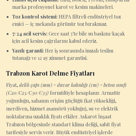
marka profesyonel karot ve kesim makineleri.
Toz kontrol sistemi:
HEPA filtreli endüstriyel toz
emici — iç mekanda görünür toz bırakmaz.
7/24 acil servis:
Gece saat 3'te bile su baskını/kaçak
için acil kesim çağrılarını kabul ederiz.
Yazılı garanti:
Her iş sonrasında imzalı teslim
tutanağı ve 12 ay zimmet garantisi.
Trabzon Karot Delme Fiyatları
Fiyat,
delik çapı (mm) × duvar kalınlığı (cm) × beton sınıfı
(C20/C25/C30/C35)
formülüyle hesaplanır. Armatür
yoğunluğu, sahanın erişim güçlüğü (kat yüksekliği,
merdiven, hizmet asansörü yokluğu), su ve elektrik
noktalarına uzaklık fiyatı etkiler. Askarot İnşaat
Trabzon bölgesinde standart klima deliği, sabit fiyat
tarifesiyle servis verir. Büyük endüstriyel işlerde