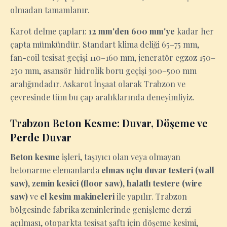
olmadan tamamlanır.
Karot delme çapları:
12 mm'den 600 mm'ye
kadar her
çapta mümkündür. Standart klima deliği 65–75 mm,
fan-coil tesisat geçişi 110–160 mm, jeneratör egzoz 150–
250 mm, asansör hidrolik boru geçişi 300–500 mm
aralığındadır. Askarot İnşaat olarak Trabzon ve
çevresinde tüm bu çap aralıklarında deneyimliyiz.
Trabzon Beton Kesme: Duvar, Döşeme ve
Perde Duvar
Beton kesme
işleri, taşıyıcı olan veya olmayan
betonarme elemanlarda
elmas uçlu duvar testeri (wall
saw)
,
zemin kesici (floor saw)
,
halatlı testere (wire
saw)
ve
el kesim makineleri
ile yapılır. Trabzon
bölgesinde fabrika zeminlerinde genişleme derzi
açılması, otoparkta tesisat şaftı için döşeme kesimi,