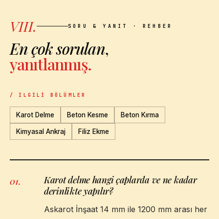
VIII.
SORU & YANIT · REHBER
En çok sorulan
,
yanıtlanmış.
/ İLGILI BÖLÜMLER
Karot Delme
Beton Kesme
Beton Kırma
Kimyasal Ankraj
Filiz Ekme
Karot delme hangi çaplarda ve ne kadar
01
.
derinlikte yapılır?
Askarot İnşaat 14 mm ile 1200 mm arası her