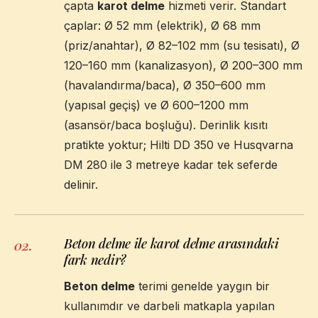
çapta
karot delme
hizmeti verir. Standart
çaplar: Ø 52 mm (elektrik), Ø 68 mm
(priz/anahtar), Ø 82–102 mm (su tesisatı), Ø
120–160 mm (kanalizasyon), Ø 200–300 mm
(havalandırma/baca), Ø 350–600 mm
(yapısal geçiş) ve Ø 600–1200 mm
(asansör/baca boşluğu). Derinlik kısıtı
pratikte yoktur; Hilti DD 350 ve Husqvarna
DM 280 ile 3 metreye kadar tek seferde
delinir.
Beton delme ile karot delme arasındaki
02
.
fark nedir?
Beton delme
terimi genelde yaygın bir
kullanımdır ve darbeli matkapla yapılan