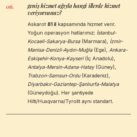
geniş hizmet ağıyla hangi illerde hizmet
06
.
veriyorsunuz?
Askarot
81 il
kapsamında hizmet verir.
Yoğun operasyon hatlarımız:
İstanbul-
Kocaeli-Sakarya-Bursa
(Marmara),
İzmir-
Manisa-Denizli-Aydın-Muğla
(Ege),
Ankara-
Eskişehir-Konya-Kayseri
(İç Anadolu),
Antalya-Mersin-Adana-Hatay
(Güney),
Trabzon-Samsun-Ordu
(Karadeniz),
Diyarbakır-Gaziantep-Şanlıurfa-Malatya
(Güneydoğu). Her şantiyede
Hilti/Husqvarna/Tyrolit aynı standart.