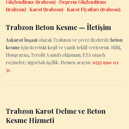
Güçlendirme (trabzon)
·
Deprem Güçlendirme
(trabzon)
·
Karot (trabzon)
·
Karot Fiyatları (trabzon)
.
Trabzon Beton Kesme — İletişim
Askarot İnşaat
olarak Trabzon ve çevre ilçelerde
beton
kesme
için ücretsiz keşif ve yazılı teklif veriyoruz. Hilti,
Husqvarna, Tyrolit A sınıfı ekipman; ETA onaylı
reçineler; sigortalı işçilik. Hemen arayın:
0555 990 02
31
.
Trabzon Karot Delme ve Beton
Kesme Hizmeti