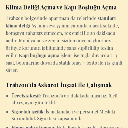
Klima Deliği Açma ve Kapı Boşluğu Açma
Trabzon bölgesinde apartman dairelerinde
standart
klima deliği
65 mm veya 75 mm çapında olacak şekilde,
komşuyu rahatsız etmeden, toz emici ile 20 dakikada
açılır. Mobilyalar ve zemin sizden önce naylon/bez
örtüyle korunur, iş bitiminde saha süpürülüp teslim
edilir.
Kapı boşluğu açma
işlemi ise tuğla duvarda 2–3
saat, betonarme duvarda statik onay + lento ile 1 iş günü
sürer.
Trabzon'da Askarot İnşaat ile Çalışmak
Ücretsiz keşif:
Trabzon'a 60 dakikada ulaşırız, ölçü
alırız, aynı gün teklif.
Sigortalı işçilik:
İş makinaları ve personel Mesleki
Sorumluluk Sigortası kapsamında.
Elmas uçlu ekipman:
Hilti, Bosch, Tyrolit, Husqvarna