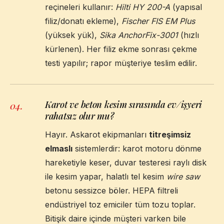
reçineleri kullanır:
Hilti HY 200-A
(yapısal
filiz/donatı ekleme),
Fischer FIS EM Plus
(yüksek yük),
Sika AnchorFix-3001
(hızlı
kürlenen). Her filiz ekme sonrası çekme
testi yapılır; rapor müşteriye teslim edilir.
Karot ve beton kesim sırasında ev/işyeri
04
.
rahatsız olur mu?
Hayır. Askarot ekipmanları
titreşimsiz
elmaslı
sistemlerdir: karot motoru dönme
hareketiyle keser, duvar testeresi raylı disk
ile kesim yapar, halatlı tel kesim
wire saw
betonu sessizce böler. HEPA filtreli
endüstriyel toz emiciler tüm tozu toplar.
Bitişik daire içinde müşteri varken bile