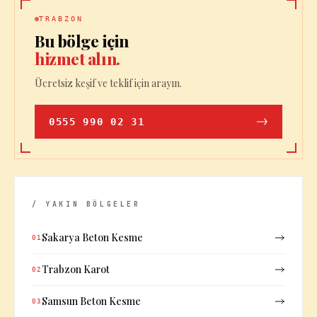
TRABZON
Bu bölge için
hizmet alın.
Ücretsiz keşif ve teklif için arayın.
0555 990 02 31
/ YAKIN BÖLGELER
Sakarya Beton Kesme
01
Trabzon Karot
02
Samsun Beton Kesme
03