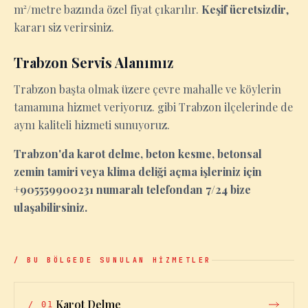
m²/metre bazında özel fiyat çıkarılır.
Keşif ücretsizdir
,
kararı siz verirsiniz.
Trabzon Servis Alanımız
Trabzon başta olmak üzere çevre mahalle ve köylerin
tamamına hizmet veriyoruz. gibi Trabzon ilçelerinde de
aynı kaliteli hizmeti sunuyoruz.
Trabzon'da karot delme, beton kesme, betonsal
zemin tamiri veya klima deliği açma işleriniz için
+905559900231 numaralı telefondan 7/24 bize
ulaşabilirsiniz.
/ BU BÖLGEDE SUNULAN HİZMETLER
Karot Delme
/
01