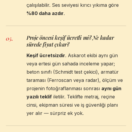
çalışılabilir. Ses seviyesi kırıcı yıkıma göre
%80 daha azdır
.
Proje öncesi keşif ücretli mi? Ne kadar
05
.
sürede fiyat çıkar?
Keşif ücretsizdir
. Askarot ekibi aynı gün
veya ertesi gün sahada inceleme yapar;
beton sınıfı (Schmidt test çekici), armatür
taraması (Ferroscan veya radar), ölçüm ve
projenin fotoğraflanması sonrası
aynı gün
yazılı teklif
iletilir. Teklifte metraj, reçine
cinsi, ekipman süresi ve iş güvenliği planı
yer alır — sürpriz ek yok.