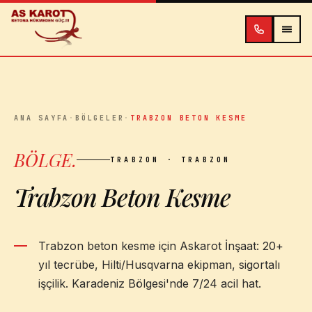
İçeriğe atla
ANA SAYFA
·
BÖLGELER
·
TRABZON BETON KESME
BÖLGE
.
TRABZON
· TRABZON
Trabzon Beton Kesme
Trabzon beton kesme için Askarot İnşaat: 20+
yıl tecrübe, Hilti/Husqvarna ekipman, sigortalı
işçilik. Karadeniz Bölgesi'nde 7/24 acil hat.