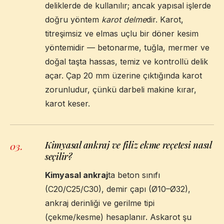
deliklerde de kullanılır; ancak yapısal işlerde
doğru yöntem
karot delme
dir. Karot,
titreşimsiz ve elmas uçlu bir döner kesim
yöntemidir — betonarme, tuğla, mermer ve
doğal taşta hassas, temiz ve kontrollü delik
açar. Çap 20 mm üzerine çıktığında karot
zorunludur, çünkü darbeli makine kırar,
karot keser.
Kimyasal ankraj ve filiz ekme reçetesi nasıl
03
.
seçilir?
Kimyasal ankraj
ta beton sınıfı
(C20/C25/C30), demir çapı (Ø10–Ø32),
ankraj derinliği ve gerilme tipi
(çekme/kesme) hesaplanır. Askarot şu