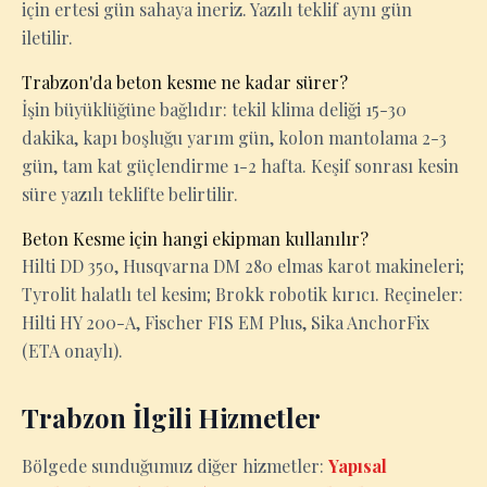
için ertesi gün sahaya ineriz. Yazılı teklif aynı gün
iletilir.
Trabzon'da beton kesme ne kadar sürer?
İşin büyüklüğüne bağlıdır: tekil klima deliği 15-30
dakika, kapı boşluğu yarım gün, kolon mantolama 2-3
gün, tam kat güçlendirme 1-2 hafta. Keşif sonrası kesin
süre yazılı teklifte belirtilir.
Beton Kesme için hangi ekipman kullanılır?
Hilti DD 350, Husqvarna DM 280 elmas karot makineleri;
Tyrolit halatlı tel kesim; Brokk robotik kırıcı. Reçineler:
Hilti HY 200-A, Fischer FIS EM Plus, Sika AnchorFix
(ETA onaylı).
Trabzon İlgili Hizmetler
Bölgede sunduğumuz diğer hizmetler:
Yapısal