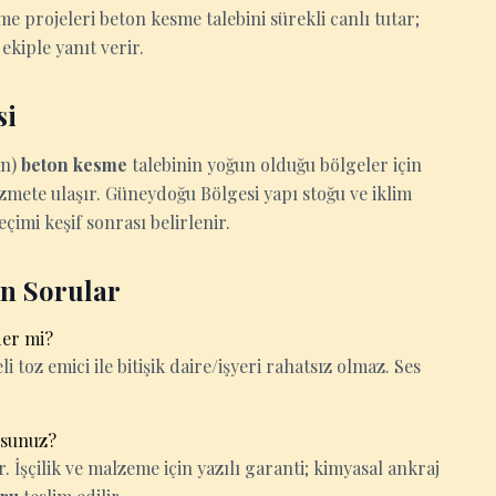
 projeleri beton kesme talebini sürekli canlı tutar;
ekiple yanıt verir.
si
an)
beton kesme
talebinin yoğun olduğu bölgeler için
izmete ulaşır. Güneydoğu Bölgesi yapı stoğu ve iklim
imi keşif sonrası belirlenir.
an Sorular
der mi?
i toz emici ile bitişik daire/işyeri rahatsız olmaz. Ses
usunuz?
İşçilik ve malzeme için yazılı garanti; kimyasal ankraj