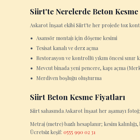
Siirt'te Nerelerde Beton Kesme
Askarot İnşaat ekibi Siirt'te her projede toz kon
Asansör montajı için döşeme kesimi
Tesisat kanalı ve derz açma
Restorasyon ve kontrollü yıkım öncesi sınır k
Mevcut binada yeni pencere, kapı açma (Merke
Merdiven boşluğu oluşturma
Siirt Beton Kesme Fiyatları
Siirt sahasında Askarot İnşaat her aşamayı fotoğr
Metraj (metre) bazlı hesaplanır; kesim kalınlığı, b
Ücretsiz keşif:
0555 990 02 31