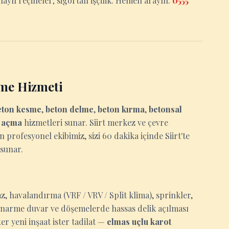
aylı reçineler; sigortalı işçilik. Hemen arayın:
0555
sme Hizmeti
eton kesme
,
beton delme
,
beton kırma
,
betonsal
u açma
hizmetleri sunar. Siirt merkez ve çevre
n profesyonel ekibimiz, sizi 60 dakika içinde Siirt'te
 sunar.
z, havalandırma (VRF / VRV / Split klima), sprinkler,
tonarme duvar ve döşemelerde hassas delik açılması
er yeni inşaat ister tadilat —
elmas uçlu karot