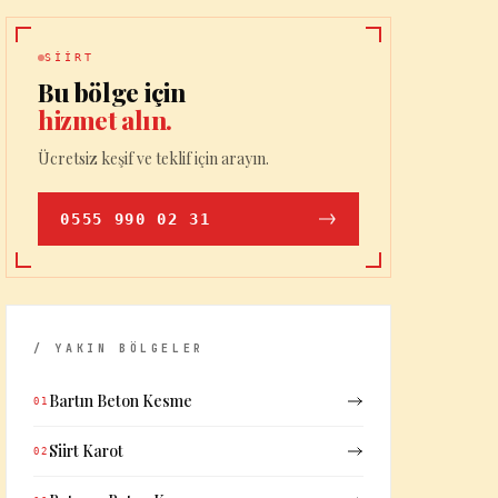
SIIRT
Bu bölge için
hizmet alın.
Ücretsiz keşif ve teklif için arayın.
0555 990 02 31
/ YAKIN BÖLGELER
Bartın Beton Kesme
01
Siirt Karot
02