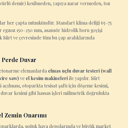
ervürlü demir) kesilmeden, yapıya zarar vermeden, toz
ar her çapta mümkündür. Standart klima deliği 65–75
ör egzoz 150–250 mm, asansör hidrolik boru geçişi
 Siirt ve çevresinde tüm bu çap aralıklarında
e Perde Duvar
n betonarme elemanlarda
elmas uçlu duvar testeri (wall
(wire saw)
ve
el kesim makineleri
ile yapılır. Siirt
açılması, otoparkta tesisat şaftı için döşeme kesimi,
duvar kesimi gibi hassas işleri milimetrik doğrulukta
el Zemin Onarımı
otoparklarda, soğuk hava depolarında ve büyük market