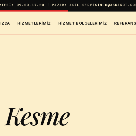
RTESI: 09.00-17.00 | PAZAR: ACIL SERVIS
INFO@ASKAROT.CO
IZDA
HIZMETLERIMIZ
HIZMET BÖLGELERIMIZ
REFERANS
n Kesme