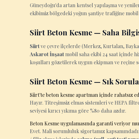
Güneydoğu'da artan kentsel yapılaşma ve yenileme
ekibimiz bölgedeki yoğun şantiye trafiğine mobil 
Siirt Beton Kesme — Saha Bilgi
Siirt
ve çevre ilçelerde (Merkez, Kurtalan, Bayk
Askarot İnşaat
mobil saha ekibi 24 saat içinde h
koşulları gözetilerek uygun ekipman ve reçine seç
Siirt Beton Kesme — Sık Sorul
Siirt'te beton kesme apartman içinde rahatsız e
Hayır. Titreşimsiz elmas sistemleri ve HEPA filtrel
seviyesi kırıcı yıkıma göre %80 daha azdır.
Beton Kesme uygulamasında garanti veriyor m
Evet. Mali sorumluluk sigortamız kapsamındadır. 