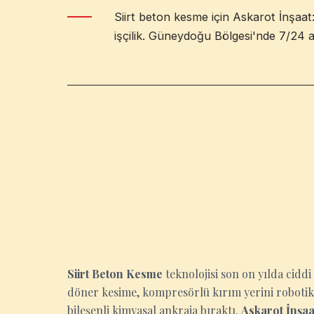
Siirt beton kesme için Askarot İnşaat
işçilik. Güneydoğu Bölgesi'nde 7/24 ac
SIIRT
Siirt Beton Kesme
teknolojisi son on yılda ciddi
döner kesime, kompresörlü kırım yerini robotik 
bileşenli kimyasal ankraja bıraktı.
Askarot İnşaa