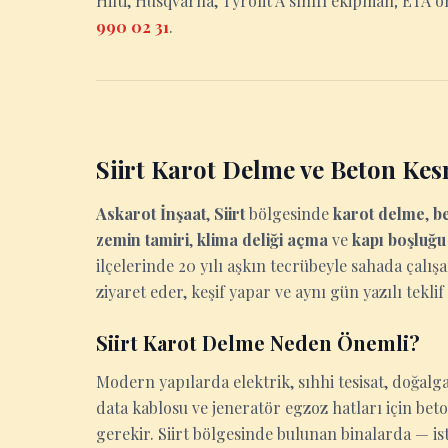
Hilti, Husqvarna, Tyrolit A sınıfı ekipman; ETA on
990 02 31
.
Siirt Karot Delme ve Beton Ke
Askarot İnşaat
,
Siirt
bölgesinde
karot delme
,
b
zemin tamiri
,
klima deliği açma
ve
kapı boşluğ
ilçelerinde 20 yılı aşkın tecrübeyle sahada çalışa
ziyaret eder, keşif yapar ve aynı gün yazılı teklif
Siirt Karot Delme Neden Önemli?
Modern yapılarda elektrik, sıhhi tesisat, doğalga
data kablosu ve jeneratör egzoz hatları için be
gerekir. Siirt bölgesinde bulunan binalarda — ist