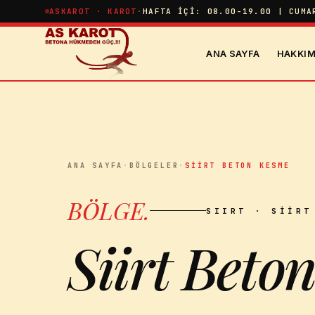
İçeriğe atla
ASKAROT · KAROT
·
HAFTA İÇI: 08.00-19.00 | CUMA
ANA SAYFA
HAKKIM
ANA SAYFA
·
BÖLGELER
·
SIIRT BETON KESME
BÖLGE
.
SIIRT
· SIIRT
Siirt Beto