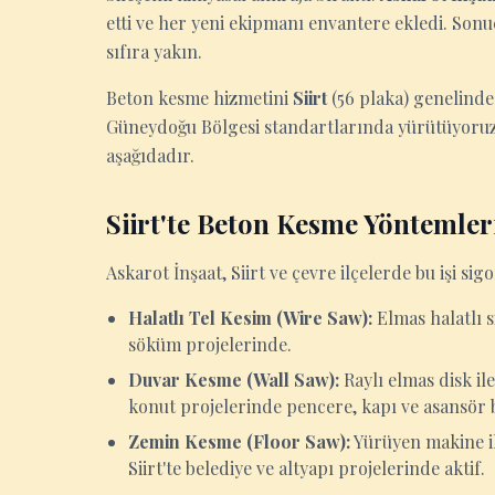
etti ve her yeni ekipmanı envantere ekledi. Sonuç
sıfıra yakın.
Beton kesme hizmetini
Siirt
(56 plaka) genelinde
Güneydoğu Bölgesi standartlarında yürütüyoruz.
aşağıdadır.
Siirt'te Beton Kesme Yöntemler
Askarot İnşaat, Siirt ve çevre ilçelerde bu işi sigo
Halatlı Tel Kesim (Wire Saw):
Elmas halatlı s
söküm projelerinde.
Duvar Kesme (Wall Saw):
Raylı elmas disk il
konut projelerinde pencere, kapı ve asansör 
Zemin Kesme (Floor Saw):
Yürüyen makine ile
Siirt'te belediye ve altyapı projelerinde aktif.