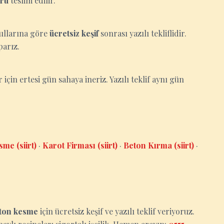
oru
teslim edilir.
oşullarına göre
ücretsiz keşif
sonrası yazılı tekliflidir.
parız.
er için ertesi gün sahaya ineriz. Yazılı teklif aynı gün
sme (siirt)
·
Karot Firması (siirt)
·
Beton Kırma (siirt)
·
ton kesme
için ücretsiz keşif ve yazılı teklif veriyoruz.