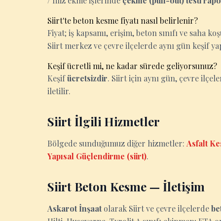
/ filiz ekme işlerinde
çekme (pull-out) testi rap
Siirt'te beton kesme fiyatı nasıl belirlenir?
Fiyat; iş kapsamı, erişim, beton sınıfı ve saha k
Siirt merkez ve çevre ilçelerde aynı gün keşif ya
Keşif ücretli mi, ne kadar sürede geliyorsunuz?
Keşif
ücretsizdir
. Siirt için aynı gün, çevre ilçel
iletilir.
Siirt İlgili Hizmetler
Bölgede sunduğumuz diğer hizmetler:
Asfalt Ke
Yapısal Güçlendirme (siirt)
.
Siirt Beton Kesme — İletişim
Askarot İnşaat
olarak Siirt ve çevre ilçelerde
be