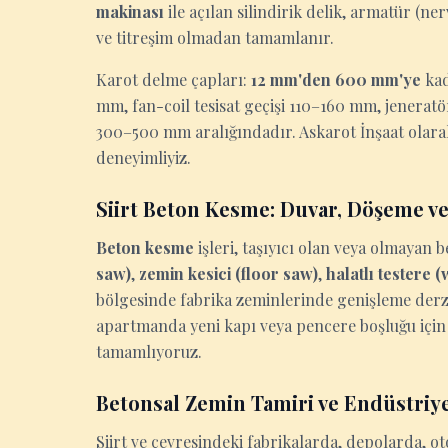
makinası
ile açılan silindirik delik, armatür (n
ve titreşim olmadan tamamlanır.
Karot delme çapları:
12 mm'den 600 mm'ye
kad
mm, fan-coil tesisat geçişi 110–160 mm, jenerat
300–500 mm aralığındadır. Askarot İnşaat olarak
deneyimliyiz.
Siirt Beton Kesme: Duvar, Döşeme v
Beton kesme
işleri, taşıyıcı olan veya olmaya
saw)
,
zemin kesici (floor saw)
,
halatlı testere 
bölgesinde fabrika zeminlerinde genişleme derzi 
apartmanda yeni kapı veya pencere boşluğu için 
tamamlıyoruz.
Betonsal Zemin Tamiri ve Endüstriy
Siirt ve çevresindeki fabrikalarda, depolarda, 