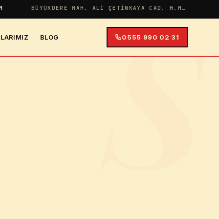
S
M
BÜYÜKDERE MAH. ALI ÇETINKAYA CAD. H.MERYEM APT NO:38 İÇ KAPI NO:4
LARIMIZ
BLOG
0555 990 02 31