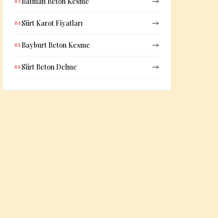
Batman Beton Kesme
03
Siirt Karot Fiyatları
04
Bayburt Beton Kesme
05
Siirt Beton Delme
06