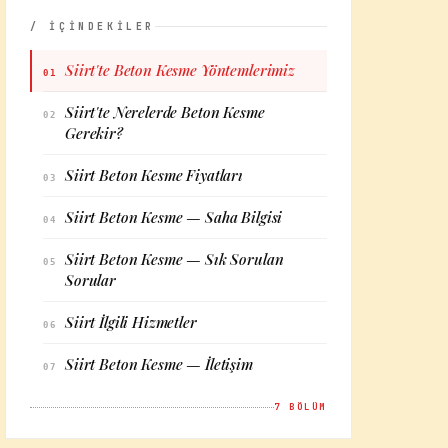
/ İÇİNDEKİLER
Siirt'te Beton Kesme Yöntemlerimiz
01
Siirt'te Nerelerde Beton Kesme
02
Gerekir?
Siirt Beton Kesme Fiyatları
03
Siirt Beton Kesme — Saha Bilgisi
04
Siirt Beton Kesme — Sık Sorulan
05
Sorular
Siirt İlgili Hizmetler
06
Siirt Beton Kesme — İletişim
07
7
BÖLÜM