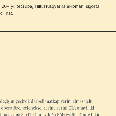
: 20+ yıl tecrübe, Hilti/Husqvarna ekipman, sigortalı
il hat.
 değişim geçirdi: darbeli matkap yerini elmas uçlu
operatöre, geleneksel reçine yerini ETA onaylı iki
t
bu evrimi Siirt'te Güneydoğu Bölgesi ölçeğinde takip