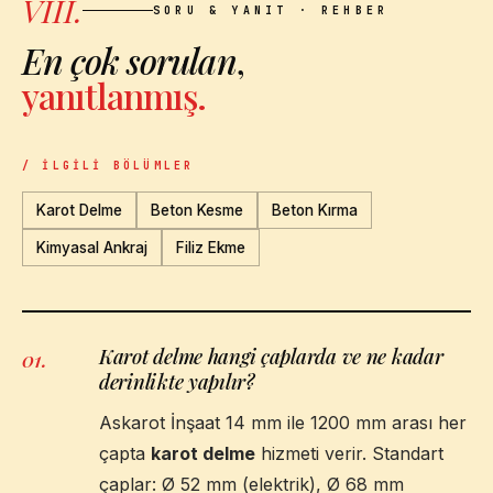
VIII.
SORU & YANIT · REHBER
En çok sorulan
,
yanıtlanmış.
/ İLGILI BÖLÜMLER
Karot Delme
Beton Kesme
Beton Kırma
Kimyasal Ankraj
Filiz Ekme
Karot delme hangi çaplarda ve ne kadar
01
.
derinlikte yapılır?
Askarot İnşaat 14 mm ile 1200 mm arası her
çapta
karot delme
hizmeti verir. Standart
çaplar: Ø 52 mm (elektrik), Ø 68 mm