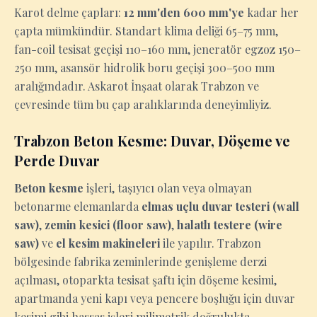
Karot delme çapları:
12 mm'den 600 mm'ye
kadar her
çapta mümkündür. Standart klima deliği 65–75 mm,
fan-coil tesisat geçişi 110–160 mm, jeneratör egzoz 150–
250 mm, asansör hidrolik boru geçişi 300–500 mm
aralığındadır. Askarot İnşaat olarak Trabzon ve
çevresinde tüm bu çap aralıklarında deneyimliyiz.
Trabzon Beton Kesme: Duvar, Döşeme ve
Perde Duvar
Beton kesme
işleri, taşıyıcı olan veya olmayan
betonarme elemanlarda
elmas uçlu duvar testeri (wall
saw)
,
zemin kesici (floor saw)
,
halatlı testere (wire
saw)
ve
el kesim makineleri
ile yapılır. Trabzon
bölgesinde fabrika zeminlerinde genişleme derzi
açılması, otoparkta tesisat şaftı için döşeme kesimi,
apartmanda yeni kapı veya pencere boşluğu için duvar
kesimi gibi hassas işleri milimetrik doğrulukta