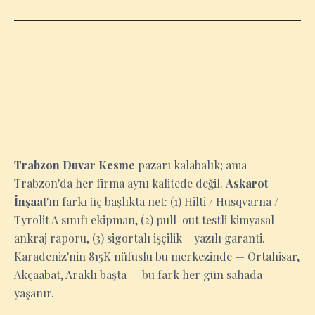
TRABZON
Trabzon Duvar Kesme
pazarı kalabalık; ama
Trabzon'da her firma aynı kalitede değil.
Askarot
İnşaat
'ın farkı üç başlıkta net: (1) Hilti / Husqvarna /
Tyrolit A sınıfı ekipman, (2) pull-out testli kimyasal
ankraj raporu, (3) sigortalı işçilik + yazılı garanti.
Karadeniz'nin 815K nüfuslu bu merkezinde — Ortahisar,
Akçaabat, Araklı başta — bu fark her gün sahada
yaşanır.