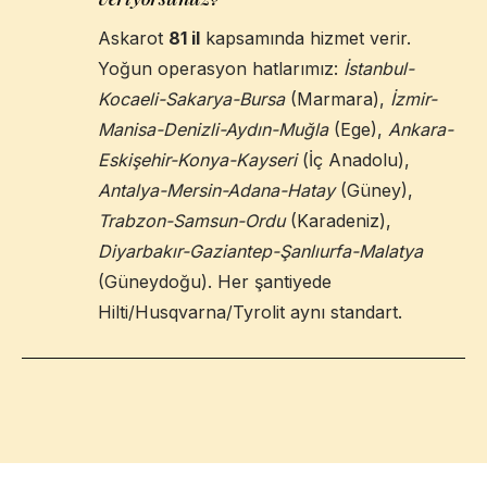
Askarot
81 il
kapsamında hizmet verir.
Yoğun operasyon hatlarımız:
İstanbul-
Kocaeli-Sakarya-Bursa
(Marmara),
İzmir-
Manisa-Denizli-Aydın-Muğla
(Ege),
Ankara-
Eskişehir-Konya-Kayseri
(İç Anadolu),
Antalya-Mersin-Adana-Hatay
(Güney),
Trabzon-Samsun-Ordu
(Karadeniz),
Diyarbakır-Gaziantep-Şanlıurfa-Malatya
(Güneydoğu). Her şantiyede
Hilti/Husqvarna/Tyrolit aynı standart.