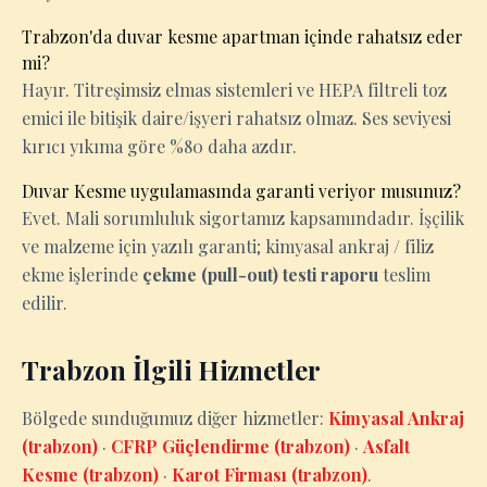
Trabzon'da duvar kesme apartman içinde rahatsız eder
mi?
Hayır. Titreşimsiz elmas sistemleri ve HEPA filtreli toz
emici ile bitişik daire/işyeri rahatsız olmaz. Ses seviyesi
kırıcı yıkıma göre %80 daha azdır.
Duvar Kesme uygulamasında garanti veriyor musunuz?
Evet. Mali sorumluluk sigortamız kapsamındadır. İşçilik
ve malzeme için yazılı garanti; kimyasal ankraj / filiz
ekme işlerinde
çekme (pull-out) testi raporu
teslim
edilir.
Trabzon İlgili Hizmetler
Bölgede sunduğumuz diğer hizmetler:
Kimyasal Ankraj
(trabzon)
·
CFRP Güçlendirme (trabzon)
·
Asfalt
Kesme (trabzon)
·
Karot Firması (trabzon)
.