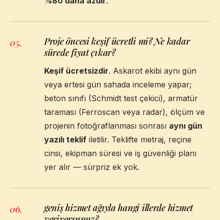
%80 daha azdır
.
Proje öncesi keşif ücretli mi? Ne kadar
05
.
sürede fiyat çıkar?
Keşif ücretsizdir
. Askarot ekibi aynı gün
veya ertesi gün sahada inceleme yapar;
beton sınıfı (Schmidt test çekici), armatür
taraması (Ferroscan veya radar), ölçüm ve
projenin fotoğraflanması sonrası
aynı gün
yazılı teklif
iletilir. Teklifte metraj, reçine
cinsi, ekipman süresi ve iş güvenliği planı
yer alır — sürpriz ek yok.
geniş hizmet ağıyla hangi illerde hizmet
06
.
veriyorsunuz?