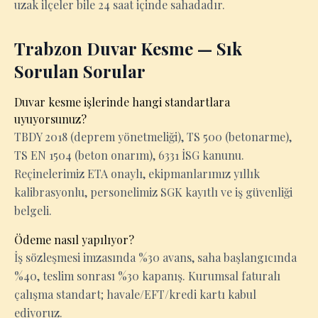
uzak ilçeler bile 24 saat içinde sahadadır.
Trabzon Duvar Kesme — Sık
Sorulan Sorular
Duvar kesme işlerinde hangi standartlara
uyuyorsunuz?
TBDY 2018 (deprem yönetmeliği), TS 500 (betonarme),
TS EN 1504 (beton onarım), 6331 İSG kanunu.
Reçinelerimiz ETA onaylı, ekipmanlarımız yıllık
kalibrasyonlu, personelimiz SGK kayıtlı ve iş güvenliği
belgeli.
Ödeme nasıl yapılıyor?
İş sözleşmesi imzasında %30 avans, saha başlangıcında
%40, teslim sonrası %30 kapanış. Kurumsal faturalı
çalışma standart; havale/EFT/kredi kartı kabul
ediyoruz.