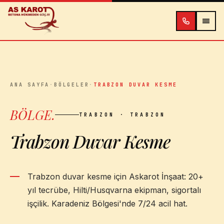
İçeriğe atla
ANA SAYFA
·
BÖLGELER
·
TRABZON DUVAR KESME
BÖLGE
.
TRABZON
· TRABZON
Trabzon Duvar Kesme
Trabzon duvar kesme için Askarot İnşaat: 20+
yıl tecrübe, Hilti/Husqvarna ekipman, sigortalı
işçilik. Karadeniz Bölgesi'nde 7/24 acil hat.