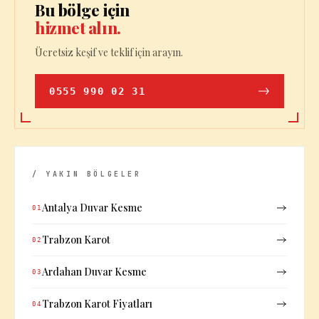
Bu bölge için
hizmet alın.
Ücretsiz keşif ve teklif için arayın.
0555 990 02 31
/ YAKIN BÖLGELER
Antalya Duvar Kesme
01
Trabzon Karot
02
Ardahan Duvar Kesme
03
Trabzon Karot Fiyatları
04