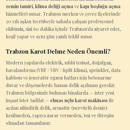
zemin tamiri
,
klima deliği açma
ve
kapı boşluğu açma
hizmetleri sunar. Trabzon merkez ve çevre ilçelerinde
20 yılı aşkın tecrübeyle sahada çalışan profesyonel
ekibimiz, sizi 60 dakika içinde Trabzon'da ziyaret eder,
keşif yapar ve aynı gün yazılı teklif sunar.
Trabzon Karot Delme Neden Önemli?
Modern yapılarda elektrik, sıhhi tesisat, doğalgaz,
havalandırma (VRF / VRV / Split klima), sprinkler, data
kablosu ve jeneratör egzoz hatları için betonarme
duvar ve döşemelerde hassas delik açılması gerekir.
Trabzon bölgesinde bulunan binalarda — ister yeni
inşaat ister tadilat —
elmas uçlu karot makinası
ile
açılan silindirik delik, armatür (nervürlü demir)
kesilmeden, yapıya zarar vermeden, toz ve titreşim
olmadan tamamlanır.