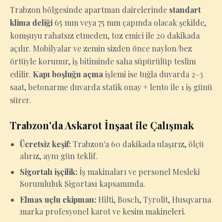
Trabzon bölgesinde apartman dairelerinde
standart
klima deliği
65 mm veya 75 mm çapında olacak şekilde,
komşuyu rahatsız etmeden, toz emici ile 20 dakikada
açılır. Mobilyalar ve zemin sizden önce naylon/bez
örtüyle korunur, iş bitiminde saha süpürülüp teslim
edilir.
Kapı boşluğu açma
işlemi ise tuğla duvarda 2–3
saat, betonarme duvarda statik onay + lento ile 1 iş günü
sürer.
Trabzon'da Askarot İnşaat ile Çalışmak
Ücretsiz keşif:
Trabzon'a 60 dakikada ulaşırız, ölçü
alırız, aynı gün teklif.
Sigortalı işçilik:
İş makinaları ve personel Mesleki
Sorumluluk Sigortası kapsamında.
Elmas uçlu ekipman:
Hilti, Bosch, Tyrolit, Husqvarna
marka profesyonel karot ve kesim makineleri.