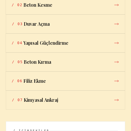
Beton Kesme
/
02
Duvar Açma
/
03
Yapısal Güçlendirme
/
04
Beton Kırma
/
05
Filiz Ekme
/
06
Kimyasal Ankraj
/
07
/ İÇİNDEKİLER