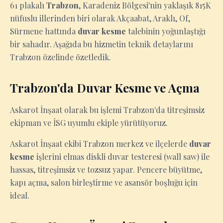
61 plakalı
Trabzon
, Karadeniz Bölgesi'nin yaklaşık 815K
nüfuslu illerinden biri olarak Akçaabat, Araklı, Of,
Sürmene hattında
duvar kesme
talebinin yoğunlaştığı
bir sahadır. Aşağıda bu hizmetin teknik detaylarını
Trabzon özelinde özetledik.
Trabzon'da Duvar Kesme ve Açma
Askarot İnşaat olarak bu işlemi Trabzon'da titreşimsiz
ekipman ve İSG uyumlu ekiple yürütüyoruz.
Askarot İnşaat ekibi Trabzon merkez ve ilçelerde
duvar
kesme
işlerini elmas diskli duvar testeresi (wall saw) ile
hassas, titreşimsiz ve tozsuz yapar. Pencere büyütme,
kapı açma, salon birleştirme ve asansör boşluğu için
ideal.