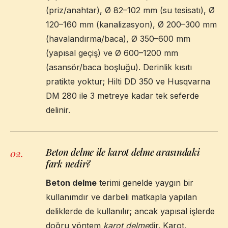
(priz/anahtar), Ø 82–102 mm (su tesisatı), Ø
120–160 mm (kanalizasyon), Ø 200–300 mm
(havalandırma/baca), Ø 350–600 mm
(yapısal geçiş) ve Ø 600–1200 mm
(asansör/baca boşluğu). Derinlik kısıtı
pratikte yoktur; Hilti DD 350 ve Husqvarna
DM 280 ile 3 metreye kadar tek seferde
delinir.
Beton delme ile karot delme arasındaki
02
.
fark nedir?
Beton delme
terimi genelde yaygın bir
kullanımdır ve darbeli matkapla yapılan
deliklerde de kullanılır; ancak yapısal işlerde
doğru yöntem
karot delme
dir. Karot,