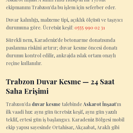
ekipmanını Trabzon'da bu işlem için seferber eder.
Duvar kalınlığı, malzeme tipi, açıklık ölçüsü ve taşıyıcı
durumuna göre. Ücretsiz keşif:
0555 990 02 31
Sürekli nem, Karadeniz'de betonarme donatısında
paslanma riskini artırır; duvar kesme öncesi donatı
durumu kontrol edilir, ankrajda ıslak ortam onaylı
reçine kullanılır.
Trabzon Duvar Kesme — 24 Saat
Saha Erişimi
Trabzon'da
duvar kesme
talebinde
Askarot İnşaat
'ın
ilk vaadi hız: aynı gün ücretsiz keşif, aynı gün yazılı
teklif, ertesi gün iş başlangıcı. Karadeniz Bölgesi mobil
ekip yapısı sayesinde Ortahisar, Akçaabat, Araklı gibi