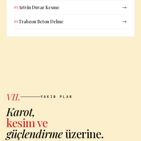
Artvin Duvar Kesme
05
Trabzon Beton Delme
06
VII.
YAKIN PLAN
Karot,
kesim ve
güçlendirme
üzerine.