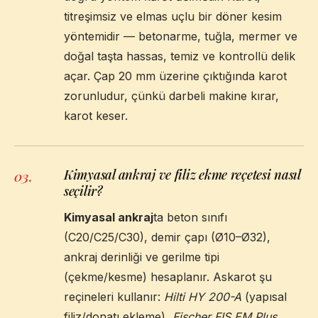
titreşimsiz ve elmas uçlu bir döner kesim
yöntemidir — betonarme, tuğla, mermer ve
doğal taşta hassas, temiz ve kontrollü delik
açar. Çap 20 mm üzerine çıktığında karot
zorunludur, çünkü darbeli makine kırar,
karot keser.
Kimyasal ankraj ve filiz ekme reçetesi nasıl
03
.
seçilir?
Kimyasal ankraj
ta beton sınıfı
(C20/C25/C30), demir çapı (Ø10–Ø32),
ankraj derinliği ve gerilme tipi
(çekme/kesme) hesaplanır. Askarot şu
reçineleri kullanır:
Hilti HY 200-A
(yapısal
filiz/donatı ekleme),
Fischer FIS EM Plus