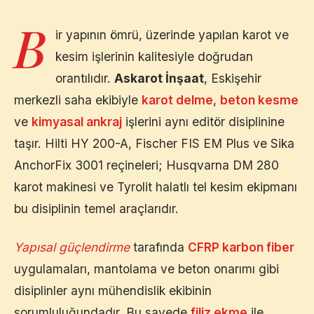
B
ir yapının ömrü, üzerinde yapılan karot ve
kesim işlerinin kalitesiyle doğrudan
orantılıdır.
Askarot İnşaat
,
Eskişehir
merkezli saha ekibiyle
karot delme
,
beton kesme
ve
kimyasal ankraj
işlerini aynı editör disiplinine
taşır. Hilti HY 200-A, Fischer FIS EM Plus ve Sika
AnchorFix 3001 reçineleri; Husqvarna DM 280
karot makinesi ve Tyrolit halatlı tel kesim ekipmanı
bu disiplinin temel araçlarıdır.
Yapısal güçlendirme
tarafında
CFRP karbon fiber
uygulamaları, mantolama ve beton onarımı gibi
disiplinler aynı mühendislik ekibinin
sorumluluğundadır. Bu sayede
filiz ekme
ile