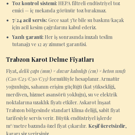
Toz kontrol sistemi:
HEPA filtreli endüstriyel toz
emici — iç mekanda görünür toz bırakmaz.
7/24 acil servis:
Gece saat 3'te bile su baskını/kaçak
için acil kesim çağrılarını kabul ederiz.
Yazılı garanti:
Her iş sonrasında imzalı teslim
tutanağı ve 12 ay zimmet garantisi.
Trabzon Karot Delme Fiyatları
Fiyat,
delik çapı (mm) × duvar kalınlığı (cm) × beton sınıfı
(C20/C25/C30/C35)
formülüyle hesaplanır. Armatür
yoğunluğu, sahanın erişim güçlüğü (kat yüksekliği,
merdiven, hizmet asansörü yokluğu), su ve elektrik
noktalarına uzaklık fiyatı etkiler. Askarot İnşaat
Trabzon bölgesinde standart klima deliği, sabit fiyat
tarifesiyle servis verir. Büyük endüstriyel işlerde
m²/metre bazında özel fiyat çıkarılır.
Keşif ücretsizdir
,
kararı siz verirsiniz.