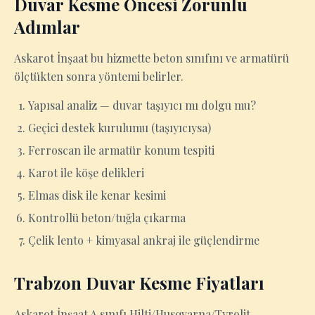
Duvar Kesme Öncesi Zorunlu
Adımlar
Askarot İnşaat bu hizmette beton sınıfını ve armatürü
ölçtükten sonra yöntemi belirler.
Yapısal analiz — duvar taşıyıcı mı dolgu mu?
Geçici destek kurulumu (taşıyıcıysa)
Ferroscan ile armatür konum tespiti
Karot ile köşe delikleri
Elmas disk ile kenar kesimi
Kontrollü beton/tuğla çıkarma
Çelik lento + kimyasal ankraj ile güçlendirme
Trabzon Duvar Kesme Fiyatları
Askarot İnşaat A sınıfı Hilti/Husqvarna/Tyrolit