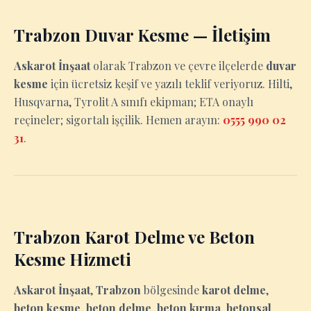
Trabzon Duvar Kesme — İletişim
Askarot İnşaat
olarak Trabzon ve çevre ilçelerde
duvar
kesme
için ücretsiz keşif ve yazılı teklif veriyoruz. Hilti,
Husqvarna, Tyrolit A sınıfı ekipman; ETA onaylı
reçineler; sigortalı işçilik. Hemen arayın:
0555 990 02
31
.
Trabzon Karot Delme ve Beton
Kesme Hizmeti
Askarot İnşaat
,
Trabzon
bölgesinde
karot delme
,
beton kesme
,
beton delme
,
beton kırma
,
betonsal