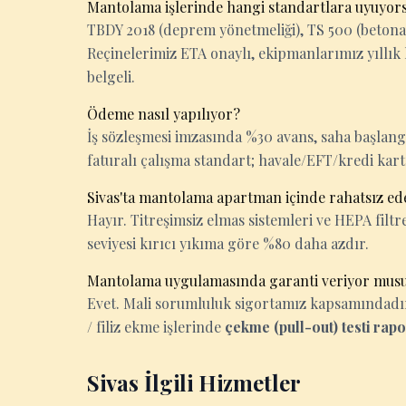
Mantolama işlerinde hangi standartlara uyuyor
TBDY 2018 (deprem yönetmeliği), TS 500 (betona
Reçinelerimiz ETA onaylı, ekipmanlarımız yıllık 
belgeli.
Ödeme nasıl yapılıyor?
İş sözleşmesi imzasında %30 avans, saha başlan
faturalı çalışma standart; havale/EFT/kredi kart
Sivas'ta mantolama apartman içinde rahatsız ed
Hayır. Titreşimsiz elmas sistemleri ve HEPA filtrel
seviyesi kırıcı yıkıma göre %80 daha azdır.
Mantolama uygulamasında garanti veriyor mus
Evet. Mali sorumluluk sigortamız kapsamındadır. 
/ filiz ekme işlerinde
çekme (pull-out) testi rap
Sivas İlgili Hizmetler