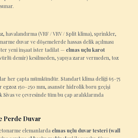
 sunar.
z, havalandırma (VRF / VRV / Split klima), sprinkler,
tonarme duvar ve döşemelerde hassas delik açılması
er yeni inşaat ister tadilat —
elmas uçlu karot
ervürlü demir) kesilmeden, yapıya zarar vermeden, toz
ar her çapta mümkündür. Standart klima deliği 65–75
ör egzoz 150–250 mm, asansör hidrolik boru geçişi
 Sivas ve çevresinde tüm bu çap aralıklarında
e Perde Duvar
n betonarme elemanlarda
elmas uçlu duvar testeri (wall