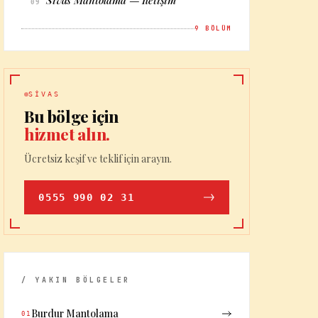
Sivas Mantolama — İletişim
09
9
BÖLÜM
SIVAS
Bu bölge için
hizmet alın.
Ücretsiz keşif ve teklif için arayın.
0555 990 02 31
/ YAKIN BÖLGELER
Burdur Mantolama
01