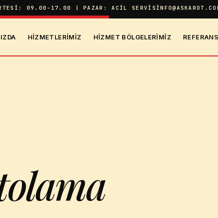
RTESI: 09.00-17.00 | PAZAR: ACIL SERVIS
INFO@ASKAROT.CO
IZDA
HIZMETLERIMIZ
HIZMET BÖLGELERIMIZ
REFERANS
tolama