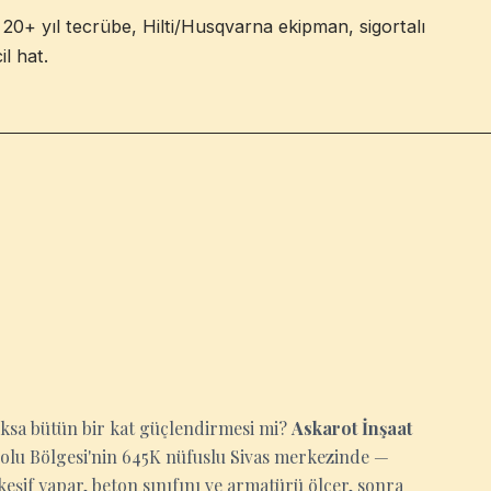
20+ yıl tecrübe, Hilti/Husqvarna ekipman, sigortalı
il hat.
oksa bütün bir kat güçlendirmesi mi?
Askarot İnşaat
Anadolu Bölgesi'nin 645K nüfuslu Sivas merkezinde —
keşif yapar, beton sınıfını ve armatürü ölçer, sonra