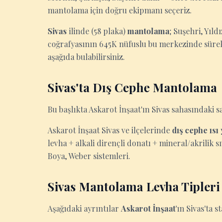
mantolama için doğru ekipmanı seçeriz.
Sivas
ilinde (58 plaka)
mantolama
; Suşehri, Yıld
coğrafyasının 645K nüfuslu bu merkezinde sürekl
aşağıda bulabilirsiniz.
Sivas'ta Dış Cephe Mantolama
Bu başlıkta Askarot İnşaat'ın Sivas sahasındaki s
Askarot İnşaat Sivas ve ilçelerinde
dış cephe ısı
levha + alkali dirençli donatı + mineral/akrilik s
Boya, Weber sistemleri.
Sivas Mantolama Levha Tipleri
Aşağıdaki ayrıntılar
Askarot İnşaat
'ın Sivas'ta 