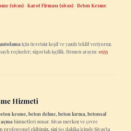
sme (sivas)
·
Karot Firması (sivas)
·
Beton Kesme
antolama
için ücretsiz keşif ve yazılı teklif veriyoruz.
aylı reçineler; sigortalı işçilik. Hemen arayın:
0555
sme Hizmeti
beton kesme
,
beton delme
,
beton kırma
,
betonsal
u açma
hizmetleri sunar. Sivas merkez ve çevre
n profesyonel ekibimiz, sizi 60 dakika içinde Sivas'ta