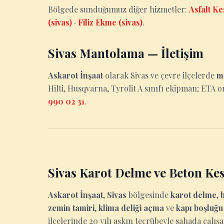
Bölgede sunduğumuz diğer hizmetler:
Asfalt Ke
(sivas)
·
Filiz Ekme (sivas)
.
Sivas Mantolama — İletişim
Askarot İnşaat
olarak Sivas ve çevre ilçelerde
m
Hilti, Husqvarna, Tyrolit A sınıfı ekipman; ETA on
990 02 31
.
Sivas Karot Delme ve Beton Ke
Askarot İnşaat
,
Sivas
bölgesinde
karot delme
,
zemin tamiri
,
klima deliği açma
ve
kapı boşluğ
ilçelerinde 20 yılı aşkın tecrübeyle sahada çalışa