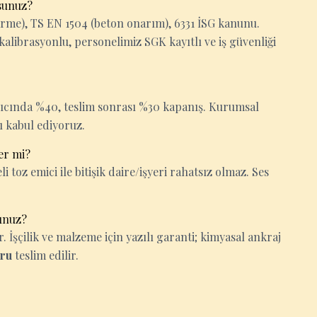
sunuz?
rme), TS EN 1504 (beton onarım), 6331 İSG kanunu.
kalibrasyonlu, personelimiz SGK kayıtlı ve iş güvenliği
gıcında %40, teslim sonrası %30 kapanış. Kurumsal
ı kabul ediyoruz.
er mi?
i toz emici ile bitişik daire/işyeri rahatsız olmaz. Ses
unuz?
İşçilik ve malzeme için yazılı garanti; kimyasal ankraj
oru
teslim edilir.