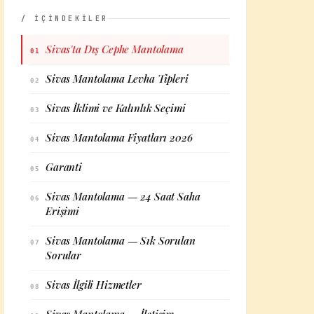
/ İÇİNDEKİLER
Sivas'ta Dış Cephe Mantolama
01
Sivas Mantolama Levha Tipleri
02
Sivas İklimi ve Kalınlık Seçimi
03
Sivas Mantolama Fiyatları 2026
04
Garanti
05
Sivas Mantolama — 24 Saat Saha
06
Erişimi
Sivas Mantolama — Sık Sorulan
07
Sorular
Sivas İlgili Hizmetler
08