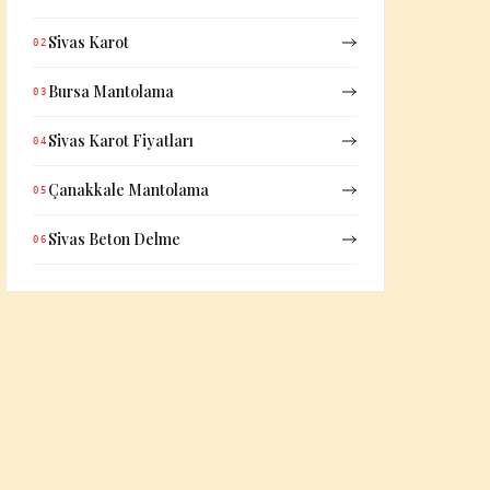
Sivas Karot
02
Bursa Mantolama
03
Sivas Karot Fiyatları
04
Çanakkale Mantolama
05
Sivas Beton Delme
06