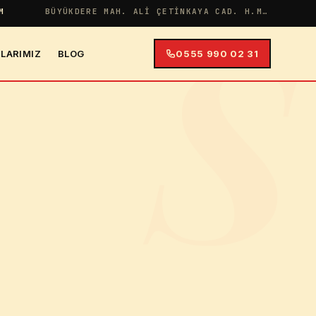
S
M
BÜYÜKDERE MAH. ALI ÇETINKAYA CAD. H.MERYEM APT NO:38 İÇ KAPI NO:4
LARIMIZ
BLOG
0555 990 02 31