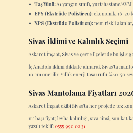
Taş Yünü:
A1 yangın sınıfı, yurt/hastane/AVM 
EPS (Ekstrüde Polistiren):
ekonomik, 16-20 k
XPS (Ekstrüde Polistiren):
nem riskli alanla
Sivas İklimi ve Kalınlık Seçimi
Askarot İnşaat, Sivas ve çevre ilçelerde bu işi sigo
İç Anadolu iklimi dikkate alınarak Sivas'ta manto
10 cm önerilir. Yıllık enerji tasarrufu %40-50 se
Sivas Mantolama Fiyatları 202
Askarot İnşaat ekibi Sivas'ta her projede toz kon
m² başı fiyat; levha kalınlığı, sıva cinsi, son kat 
yazılı teklif:
0555 990 02 31