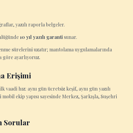
aflar, yazılı raporla belgeler.
ünlüğünde
10 yıl yazılı garanti
sunar.
rlenme sürelerini uzatır; mantolama uygulamalarında
a göre ayarlıyoruz.
a Erişimi
 ilk vaadi hız: aynı gün ücretsiz keşif, aynı gün yazılı
si mobil ekip yapısı sayesinde Merkez, Şarkışla, Suşehri
n Sorular