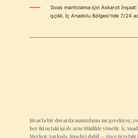
Sivas mantolama için Askarot İnşaat: 
işçilik. İç Anadolu Bölgesi'nde 7/24 ac
SIVAS
Sivas'ta bir duvarda mantolama mı gerekiyor, y
her iki uçtaki işi de aynı titizlikle yönetir. İç 
Merkez, Şarkışla, Suşehri dahil — önce ücretsiz 