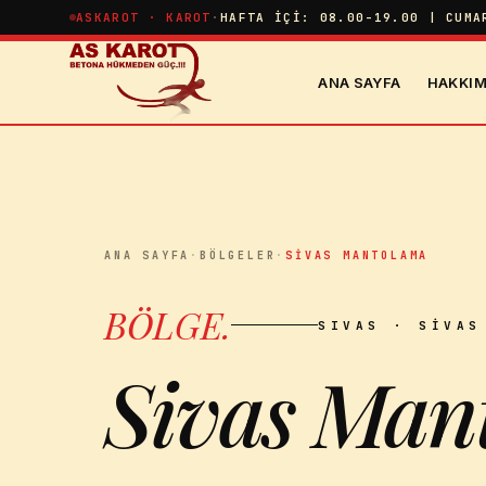
İçeriğe atla
ASKAROT · KAROT
·
HAFTA İÇI: 08.00-19.00 | CUMA
ANA SAYFA
HAKKIM
ANA SAYFA
·
BÖLGELER
·
SIVAS MANTOLAMA
BÖLGE
.
SIVAS
· SIVAS
Sivas Man