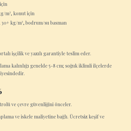
için
g/m³, konut için
r, 30+ kg/m³, bodrum/su basman
rtalı işçilik ve yazılı garantiyle teslim eder.
lama kalınlığı genelde 5-8 cm; soğuk iklimli ilçelerde
viyesindedir.
6
trolü ve çevre güvenliğini önceler.
kaplama ve iskele maliyetine bağlı. Ücretsiz keşif ve