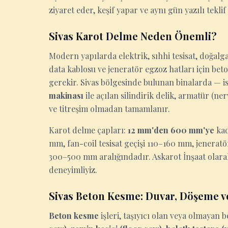
ziyaret eder, keşif yapar ve aynı gün yazılı teklif
Sivas Karot Delme Neden Önemli?
Modern yapılarda elektrik, sıhhi tesisat, doğalga
data kablosu ve jeneratör egzoz hatları için be
gerekir. Sivas bölgesinde bulunan binalarda — ist
makinası
ile açılan silindirik delik, armatür (n
ve titreşim olmadan tamamlanır.
Karot delme çapları:
12 mm'den 600 mm'ye
kad
mm, fan-coil tesisat geçişi 110–160 mm, jenerat
300–500 mm aralığındadır. Askarot İnşaat olarak
deneyimliyiz.
Sivas Beton Kesme: Duvar, Döşeme v
Beton kesme
işleri, taşıyıcı olan veya olmaya