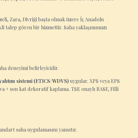
ızeli, Zara, Divriği başta olmak üzere İç Anadolu
i talep gören bir hizmettir. Saha yaklaşımımızı
aha deneyimi belirleyicidir.
 yalıtım sistemi (ETICS/WDVS)
uygular. XPS veya EPS
ıva + son kat dekoratif kaplama. TSE onaylı BASF, Filli
standart saha uygulamasını yansıtır.