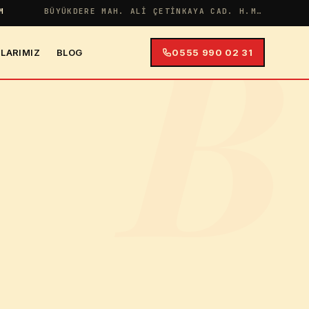
B
M
BÜYÜKDERE MAH. ALI ÇETINKAYA CAD. H.MERYEM APT NO:38 İÇ KAPI NO:4
LARIMIZ
BLOG
0555 990 02 31