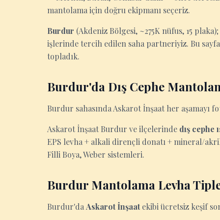
mantolama için doğru ekipmanı seçeriz.
Burdur
(Akdeniz Bölgesi, ~275K nüfus, 15 plaka)
işlerinde tercih edilen saha partneriyiz. Bu say
topladık.
Burdur'da Dış Cephe Mantola
Burdur sahasında Askarot İnşaat her aşamayı foto
Askarot İnşaat Burdur ve ilçelerinde
dış cephe 
EPS levha + alkali dirençli donatı + mineral/akri
Filli Boya, Weber sistemleri.
Burdur Mantolama Levha Tiple
Burdur'da
Askarot İnşaat
ekibi ücretsiz keşif so