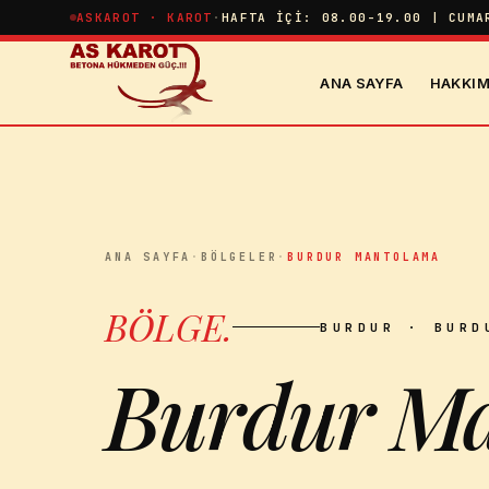
İçeriğe atla
ASKAROT · KAROT
·
HAFTA İÇI: 08.00-19.00 | CUMA
ANA SAYFA
HAKKIM
ANA SAYFA
·
BÖLGELER
·
BURDUR MANTOLAMA
BÖLGE
.
BURDUR
· BURD
Burdur M