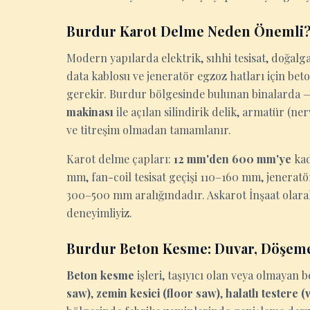
Burdur Karot Delme Neden Önemli
Modern yapılarda elektrik, sıhhi tesisat, doğalga
data kablosu ve jeneratör egzoz hatları için be
gerekir. Burdur bölgesinde bulunan binalarda — i
makinası
ile açılan silindirik delik, armatür (n
ve titreşim olmadan tamamlanır.
Karot delme çapları:
12 mm'den 600 mm'ye
kad
mm, fan-coil tesisat geçişi 110–160 mm, jenerat
300–500 mm aralığındadır. Askarot İnşaat olara
deneyimliyiz.
Burdur Beton Kesme: Duvar, Döşeme
Beton kesme
işleri, taşıyıcı olan veya olmaya
saw)
,
zemin kesici (floor saw)
,
halatlı testere 