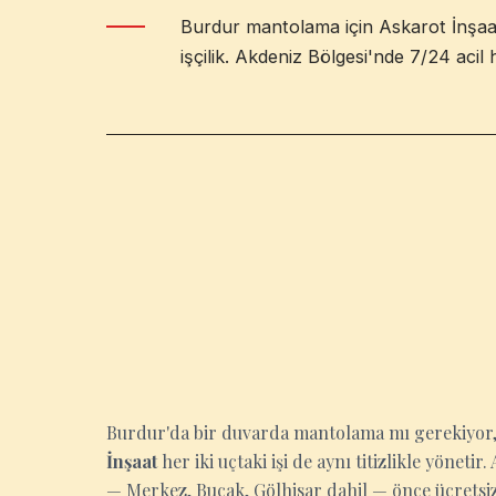
Burdur mantolama için Askarot İnşaat
işçilik. Akdeniz Bölgesi'nde 7/24 acil 
BURDUR
Burdur'da bir duvarda mantolama mı gerekiyor,
İnşaat
her iki uçtaki işi de aynı titizlikle yönet
— Merkez, Bucak, Gölhisar dahil — önce ücretsiz 