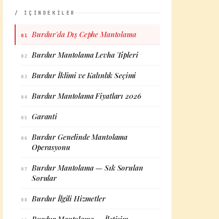
/ İÇİNDEKİLER
Burdur'da Dış Cephe Mantolama
01
Burdur Mantolama Levha Tipleri
02
Burdur İklimi ve Kalınlık Seçimi
03
Burdur Mantolama Fiyatları 2026
04
Garanti
05
Burdur Genelinde Mantolama
06
Operasyonu
Burdur Mantolama — Sık Sorulan
07
Sorular
Burdur İlgili Hizmetler
08