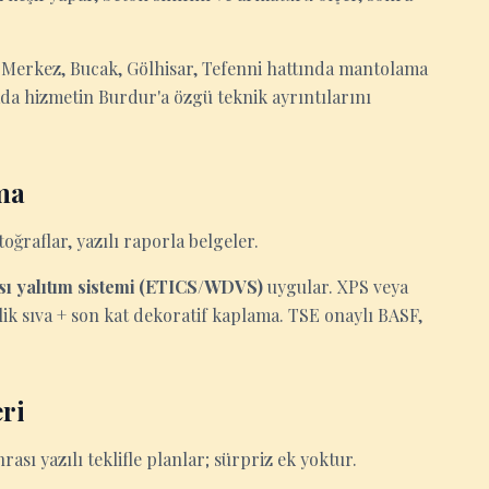
; Merkez, Bucak, Gölhisar, Tefenni hattında mantolama
fada hizmetin Burdur'a özgü teknik ayrıntılarını
ma
ğraflar, yazılı raporla belgeler.
ısı yalıtım sistemi (ETICS/WDVS)
uygular. XPS veya
lik sıva + son kat dekoratif kaplama. TSE onaylı BASF,
ri
nrası yazılı teklifle planlar; sürpriz ek yoktur.