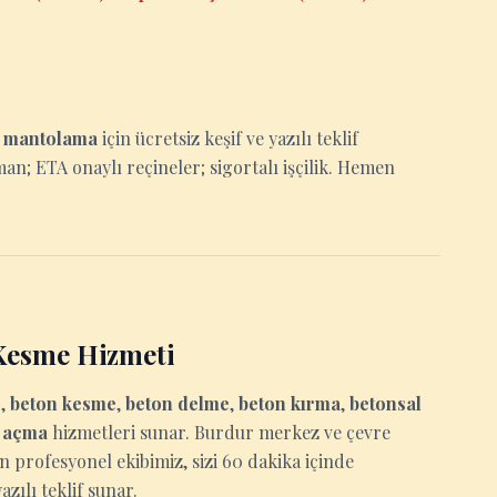
e
mantolama
için ücretsiz keşif ve yazılı teklif
man; ETA onaylı reçineler; sigortalı işçilik. Hemen
Kesme Hizmeti
e
,
beton kesme
,
beton delme
,
beton kırma
,
betonsal
u açma
hizmetleri sunar. Burdur merkez ve çevre
an profesyonel ekibimiz, sizi 60 dakika içinde
zılı teklif sunar.