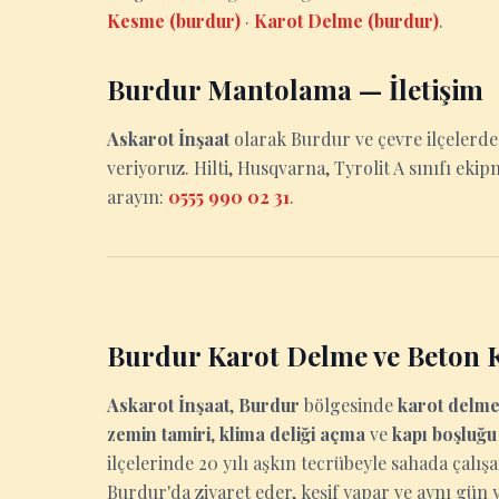
Kesme (burdur)
·
Karot Delme (burdur)
.
Burdur Mantolama — İletişim
Askarot İnşaat
olarak Burdur ve çevre ilçelerd
veriyoruz. Hilti, Husqvarna, Tyrolit A sınıfı ekip
arayın:
0555 990 02 31
.
Burdur Karot Delme ve Beton 
Askarot İnşaat
,
Burdur
bölgesinde
karot delm
zemin tamiri
,
klima deliği açma
ve
kapı boşluğ
ilçelerinde 20 yılı aşkın tecrübeyle sahada çalış
Burdur'da ziyaret eder, keşif yapar ve aynı gün ya