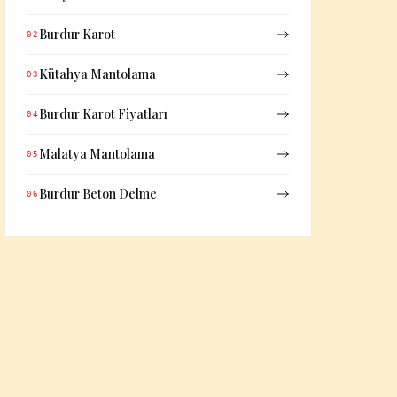
Burdur Karot
02
Kütahya Mantolama
03
Burdur Karot Fiyatları
04
Malatya Mantolama
05
Burdur Beton Delme
06