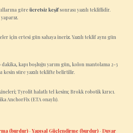
oşullarına göre
ücretsiz keşif
sonrası yazılı tekliflidir.
 yaparız.
eler için ertesi gün sahaya ineriz. Yazılı teklif aynı gün
-30 dakika, kapı boşluğu yarım gün, kolon mantolama 2-3
esin süre yazılı teklifte belirtilir.
eleri; Tyrolit halatlı tel kesim; Brokk robotik kırıcı.
Sika AnchorFix (ETA onaylı).
rma (burdur)
·
Yapısal Güçlendirme (burdur)
·
Duvar