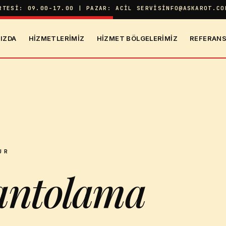
RTESI: 09.00-17.00 | PAZAR: ACIL SERVIS
INFO@ASKAROT.CO
IZDA
HIZMETLERIMIZ
HIZMET BÖLGELERIMIZ
REFERANS
UR
antolama