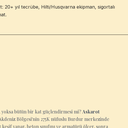
: 20+ yıl tecrübe, Hilti/Husqvarna ekipman, sigortalı
hat.
 yoksa bütün bir kat güçlendirmesi mi?
Askarot
ir. Akdeniz Bölgesi'nin 275K nüfuslu Burdur merkezinde
keşif yapar, beton sınıfını ve armatürü ölçer, sonra