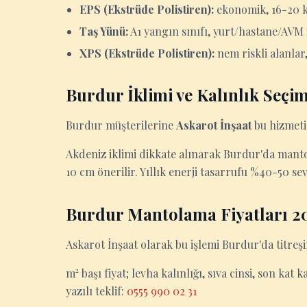
EPS (Ekstrüde Polistiren):
ekonomik, 16-20 k
Taş Yünü:
A1 yangın sınıfı, yurt/hastane/AVM 
XPS (Ekstrüde Polistiren):
nem riskli alanla
Burdur İklimi ve Kalınlık Seçim
Burdur müşterilerine
Askarot İnşaat
bu hizmeti 
Akdeniz iklimi dikkate alınarak Burdur'da mantol
10 cm önerilir. Yıllık enerji tasarrufu %40-50 se
Burdur Mantolama Fiyatları 2
Askarot İnşaat olarak bu işlemi Burdur'da titre
m² başı fiyat; levha kalınlığı, sıva cinsi, son kat 
yazılı teklif:
0555 990 02 31