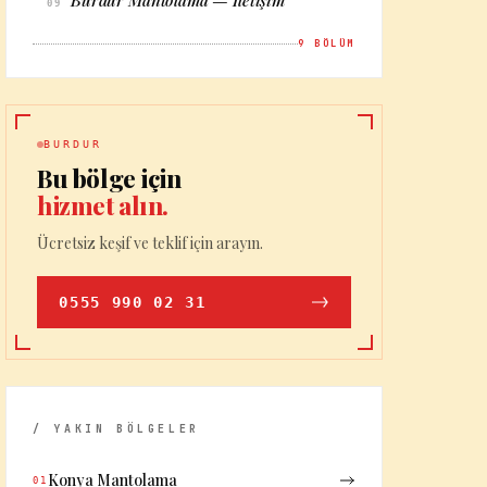
Burdur Mantolama — İletişim
09
9
BÖLÜM
BURDUR
Bu bölge için
hizmet alın.
Ücretsiz keşif ve teklif için arayın.
0555 990 02 31
/ YAKIN BÖLGELER
Konya Mantolama
01