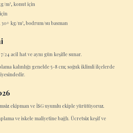
g/m³, konut için
için
r, 30+ kg/m³, bodrum/su basman
i
7/24 acil hat ve aynı gün keşifle sunar.
ama kalınlığı genelde 5-8 cm; soğuk iklimli ilçelerde
viyesindedir.
026
şimsiz ekipman ve İSG uyumlu ekiple yürütüyoruz.
kaplama ve iskele maliyetine bağlı. Ücretsiz keşif ve