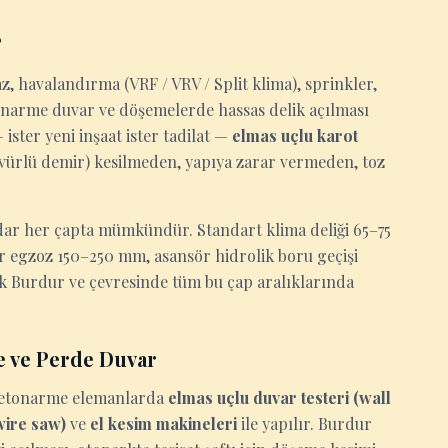
?
z, havalandırma (VRF / VRV / Split klima), sprinkler,
tonarme duvar ve döşemelerde hassas delik açılması
ster yeni inşaat ister tadilat —
elmas uçlu karot
ervürlü demir) kesilmeden, yapıya zarar vermeden, toz
ar her çapta mümkündür. Standart klima deliği 65–75
ör egzoz 150–250 mm, asansör hidrolik boru geçişi
k Burdur ve çevresinde tüm bu çap aralıklarında
 ve Perde Duvar
n betonarme elemanlarda
elmas uçlu duvar testeri (wall
(wire saw)
ve
el kesim makineleri
ile yapılır. Burdur