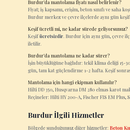
Burdur'da mantolama fiyatı nasıl belirlenir?
Fiyat; iş kapsamı, erişim, beton sınıfı ve saha k
Burdur merkez ve çevre ilçelerde aynı gün keşif
Keşif ücretli mi, ne kadar sürede geliyorsunuz?
Keşif
ücretsizdir
. Burdur için aynı gün, çevre ilç
iletilir.
Burdur'da mantolama ne kadar sürer?
İşin büyüklüğüne bağlıdır: tekil klima deliği 15
gün, tam kat güçlendirme 1-2 hafta. Keşif sonrası k
Mantolama için hangi ekipman kullanılır?
Hilti DD 350, Husqvarna DM 280 elmas karot makin
Reçineler: Hilti HY 200-A, Fischer FIS EM Plus, 
Burdur İlgili Hizmetler
Bölgede sunduğumuz diğer hizmetler:
Beton Kı