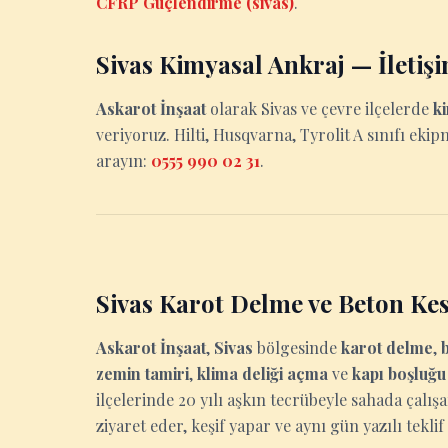
CFRP Güçlendirme (sivas)
.
Sivas Kimyasal Ankraj — İletiş
Askarot İnşaat
olarak Sivas ve çevre ilçelerde
k
veriyoruz. Hilti, Husqvarna, Tyrolit A sınıfı ekip
arayın:
0555 990 02 31
.
Sivas Karot Delme ve Beton Ke
Askarot İnşaat
,
Sivas
bölgesinde
karot delme
,
zemin tamiri
,
klima deliği açma
ve
kapı boşluğ
ilçelerinde 20 yılı aşkın tecrübeyle sahada çalışa
ziyaret eder, keşif yapar ve aynı gün yazılı teklif