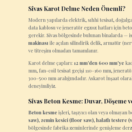
Sivas Karot Delme Neden Önemli?
Modern yapılarda elektrik, sıhhi tesisat, doğalga
data kablosu ve jeneratör egzoz hatları için be
gerekir. Sivas bölgesinde bulunan binalarda — ist
makinası
ile açılan silindirik delik, armatür (n
ve titreşim olmadan tamamlanır.
Karot delme çapları:
12 mm'den 600 mm'ye
kad
mm, fan-coil tesisat geçişi 110–160 mm, jenerat
300–500 mm aralığındadır. Askarot İnşaat olarak
deneyimliyiz.
Sivas Beton Kesme: Duvar, Döşeme v
Beton kesme
işleri, taşıyıcı olan veya olmaya
saw)
,
zemin kesici (floor saw)
,
halatlı testere 
bölgesinde fabrika zeminlerinde genişleme derzi 