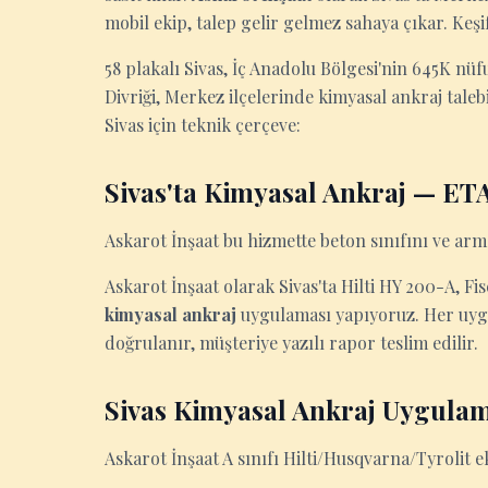
mobil ekip, talep gelir gelmez sahaya çıkar. Keşif
58 plakalı Sivas, İç Anadolu Bölgesi'nin 645K nüfu
Divriği, Merkez ilçelerinde kimyasal ankraj talebi
Sivas için teknik çerçeve:
Sivas'ta Kimyasal Ankraj — ETA 
Askarot İnşaat bu hizmette beton sınıfını ve arm
Askarot İnşaat olarak Sivas'ta Hilti HY 200-A, Fi
kimyasal ankraj
uygulaması yapıyoruz. Her uy
doğrulanır, müşteriye yazılı rapor teslim edilir.
Sivas Kimyasal Ankraj Uygulam
Askarot İnşaat A sınıfı Hilti/Husqvarna/Tyrolit e