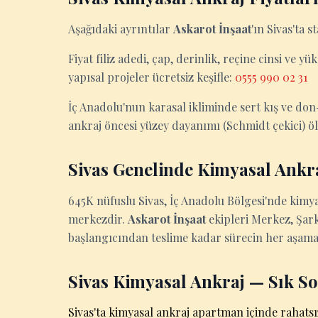
Aşağıdaki ayrıntılar
Askarot İnşaat
'ın Sivas'ta 
Fiyat filiz adedi, çap, derinlik, reçine cinsi ve y
yapısal projeler ücretsiz keşifle:
0555 990 02 31
İç Anadolu'nun karasal ikliminde sert kış ve do
ankraj öncesi yüzey dayanımı (Schmidt çekici) ö
Sivas Genelinde Kimyasal Ank
645K nüfuslu Sivas, İç Anadolu Bölgesi'nde kimya
merkezdir.
Askarot İnşaat
ekipleri Merkez, Şarkı
başlangıcından teslime kadar sürecin her aşama
Sivas Kimyasal Ankraj — Sık S
Sivas'ta kimyasal ankraj apartman içinde rahats