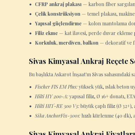
CFRP ankraj plakası
— karbon fiber sargılam
Çelik konstrüksiyon
— temel plakası, makine
Yapısal güçlendirme
— kolon mantolama dona
Filiz ekme
— kat ilavesi, perde duvar ekleme 
Korkuluk, merdiven, balkon
— dekoratif ve f
Sivas Kimyasal Ankraj Reçete S
Bu başlıkta Askarot İnşaat'ın Sivas sahasındaki s
Fischer FIS EM Plus:
yüksek yük, ıslak beton u
Hilti HY 200-A:
yapısal filiz, Ø 16+ donatı, ET
Hilti HIT-RE 500 V3:
büyük çaplı filiz (Ø 32+),
Sika AnchorFix-3001:
hızlı kürlenme (40 dk), a
Sivas Kimyasal Ankraj Fiyatlar