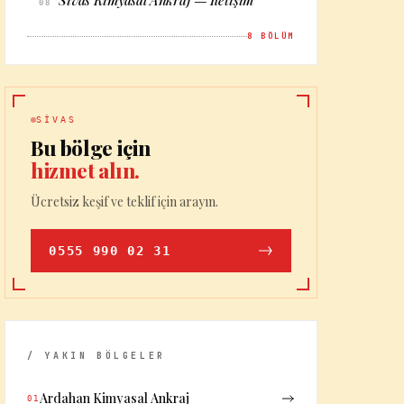
Sivas Kimyasal Ankraj — İletişim
08
8
BÖLÜM
SIVAS
Bu bölge için
hizmet alın.
Ücretsiz keşif ve teklif için arayın.
0555 990 02 31
/ YAKIN BÖLGELER
Ardahan Kimyasal Ankraj
01