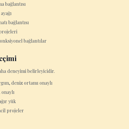
a bağlantısı
 ayağı
tı bağlantısı
projeleri
onksiyonel bağlantılar
eçimi
aha deneyimi belirleyicidir.
ygun, deniz ortamı onaylı
A onaylı
 ağır yük
cil projeler
ı