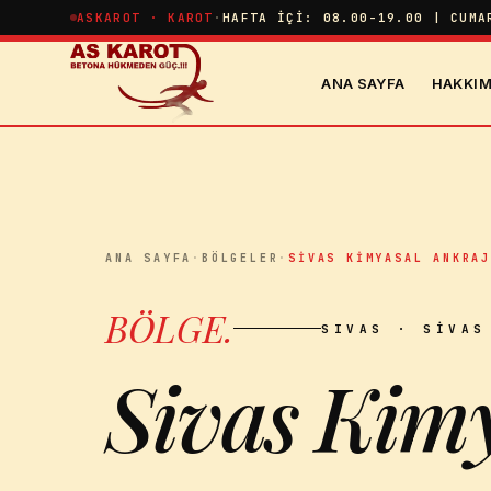
İçeriğe atla
ASKAROT · KAROT
·
HAFTA İÇI: 08.00-19.00 | CUMA
ANA SAYFA
HAKKIM
ANA SAYFA
·
BÖLGELER
·
SIVAS KIMYASAL ANKRA
BÖLGE
.
SIVAS
· SIVAS
Sivas Kimy