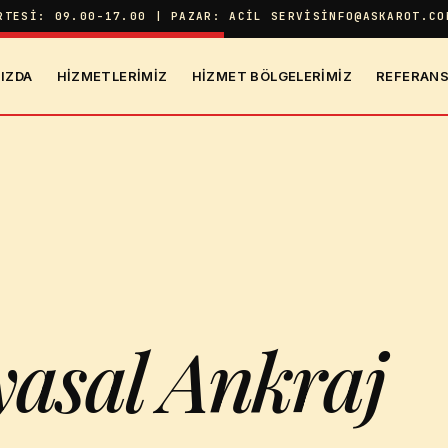
RTESI: 09.00-17.00 | PAZAR: ACIL SERVIS
INFO@ASKAROT.CO
IZDA
HIZMETLERIMIZ
HIZMET BÖLGELERIMIZ
REFERANS
J
asal Ankraj