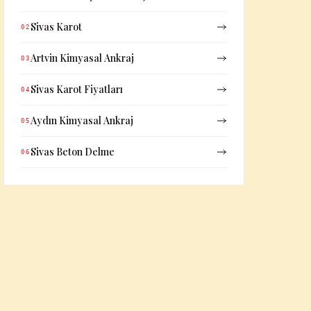
Sivas Karot
02
Artvin Kimyasal Ankraj
03
Sivas Karot Fiyatları
04
Aydın Kimyasal Ankraj
05
Sivas Beton Delme
06