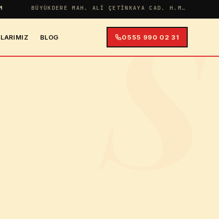
S
M
BÜYÜKDERE MAH. ALI ÇETINKAYA CAD. H.MERYEM APT NO:38 İÇ KAPI NO:4
LARIMIZ
BLOG
0555 990 02 31