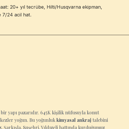
şaat: 20+ yıl tecrübe, Hilti/Husqvarna ekipman,
e 7/24 acil hat.
 bir yapı pazarıdır. 645K kişilik nüfusuyla konut
erkezler yoğun. Bu yoğunluk
kimyasal ankraj
talebini
, Şarkışla, Suşehri, Yıldızeli hattında kurduğumuz