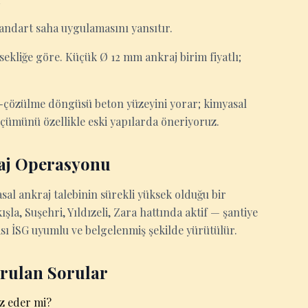
standart saha uygulamasını yansıtır.
üksekliğe göre. Küçük Ø 12 mm ankraj birim fiyatlı;
n-çözülme döngüsü beton yüzeyini yorar; kimyasal
lçümünü özellikle eski yapılarda öneriyoruz.
raj Operasyonu
sal ankraj talebinin sürekli yüksek olduğu bir
şla, Suşehri, Yıldızeli, Zara hattında aktif — şantiye
sı İSG uyumlu ve belgelenmiş şekilde yürütülür.
orulan Sorular
ız eder mi?