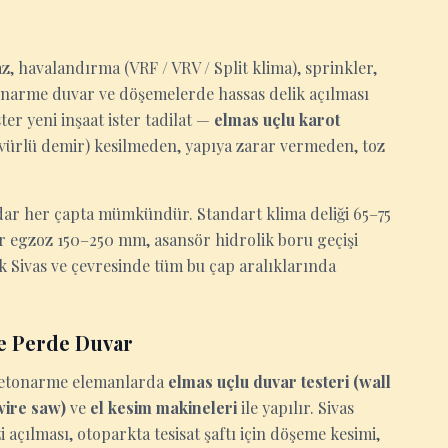
z, havalandırma (VRF / VRV / Split klima), sprinkler,
tonarme duvar ve döşemelerde hassas delik açılması
er yeni inşaat ister tadilat —
elmas uçlu karot
ervürlü demir) kesilmeden, yapıya zarar vermeden, toz
ar her çapta mümkündür. Standart klima deliği 65–75
ör egzoz 150–250 mm, asansör hidrolik boru geçişi
 Sivas ve çevresinde tüm bu çap aralıklarında
e Perde Duvar
n betonarme elemanlarda
elmas uçlu duvar testeri (wall
(wire saw)
ve
el kesim makineleri
ile yapılır. Sivas
açılması, otoparkta tesisat şaftı için döşeme kesimi,