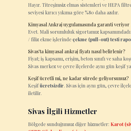
Hayır. Titreşimsiz elmas sistemleri ve HEPA filtrel
seviyesi kırıcı yıkıma göre %80 daha azdır.
Kimyasal Ankraj uygulamasında garanti veriyo
Evet. Mali sorumluluk sigortamız kapsamındadır. 
/ filiz ekme işlerinde
çekme (pull-out) testi rap
Sivas'ta kimyasal ankraj fiyatı nasıl belirlenir?
Fiyat; iş kapsamı, erişim, beton sınıfı ve saha k
Sivas merkez ve çevre ilçelerde aynı gün keşif y
Keşif ücretli mi, ne kadar sürede geliyorsunuz?
Keşif
ücretsizdir
. Sivas için aynı gün, çevre ilçel
iletilir.
Sivas İlgili Hizmetler
Bölgede sunduğumuz diğer hizmetler:
Karot (si