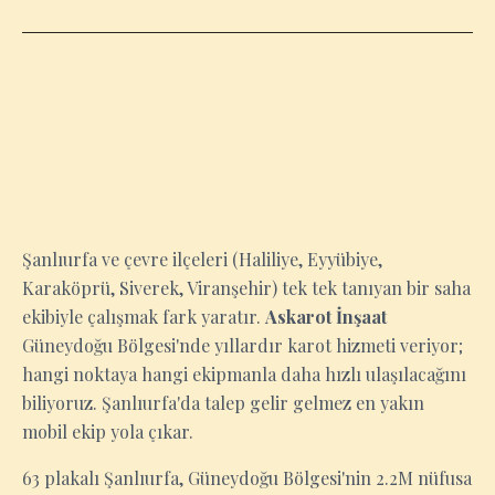
ŞANLIURFA
Şanlıurfa ve çevre ilçeleri (Haliliye, Eyyübiye,
Karaköprü, Siverek, Viranşehir) tek tek tanıyan bir saha
ekibiyle çalışmak fark yaratır.
Askarot İnşaat
Güneydoğu Bölgesi'nde yıllardır karot hizmeti veriyor;
hangi noktaya hangi ekipmanla daha hızlı ulaşılacağını
biliyoruz. Şanlıurfa'da talep gelir gelmez en yakın
mobil ekip yola çıkar.
63 plakalı Şanlıurfa, Güneydoğu Bölgesi'nin 2.2M nüfusa