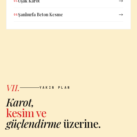
Uşak Karot
05
Şanlıurfa Beton Kesme
06
VII.
YAKIN PLAN
Karot,
kesim ve
güçlendirme
üzerine.