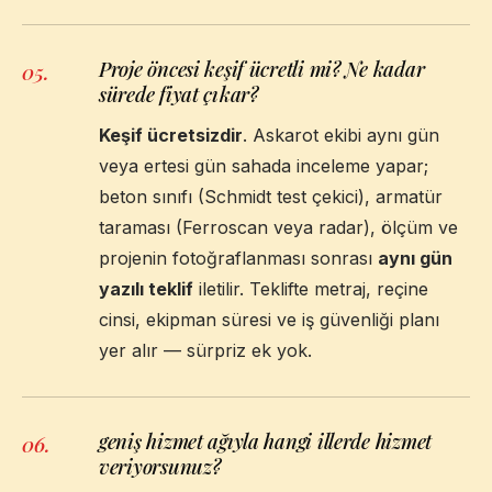
Proje öncesi keşif ücretli mi? Ne kadar
05
.
sürede fiyat çıkar?
Keşif ücretsizdir
. Askarot ekibi aynı gün
veya ertesi gün sahada inceleme yapar;
beton sınıfı (Schmidt test çekici), armatür
taraması (Ferroscan veya radar), ölçüm ve
projenin fotoğraflanması sonrası
aynı gün
yazılı teklif
iletilir. Teklifte metraj, reçine
cinsi, ekipman süresi ve iş güvenliği planı
yer alır — sürpriz ek yok.
geniş hizmet ağıyla hangi illerde hizmet
06
.
veriyorsunuz?