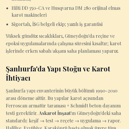
Hilti DD 350-CA ve Husqvarna DM 280 orijinal elmas
karot makineleri
Sigortalı, İSG belgeli ekip; yazılı iş garantisi
Yüksek gündüz sıcaklıkları, Güneydoğu'da reçine ve
epoksi uygulamalarında çalışma süresini kısaltır; karot
işlerinde erken sabah/akşam saha planlaması yaparız.
Şanlıurfa'da Yapı Stoğu ve Karot
İhtiyacı
Şanlıurfa yapı envanterinin büyük bölümü 1990-2010
arası döneme aittir. Bu yapılar karot açısından
Ferroscan armatür taraması + Schmidt beton dayanım
testi gerektirir.
Askarot İnşaat
'ın Güneydoğu'deki saha
standardı: keşif → test → reçete → uygulama → rapor.
Haliliye, Eyyübiye, Karaköprü başta olmak üzere tüm