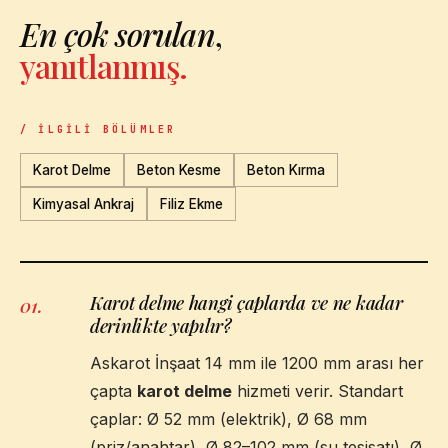
En çok sorulan
,
yanıtlanmış.
/ İLGILI BÖLÜMLER
Karot Delme
Beton Kesme
Beton Kırma
Kimyasal Ankraj
Filiz Ekme
Karot delme hangi çaplarda ve ne kadar
01
.
derinlikte yapılır?
Askarot İnşaat 14 mm ile 1200 mm arası her
çapta
karot delme
hizmeti verir. Standart
çaplar: Ø 52 mm (elektrik), Ø 68 mm
(priz/anahtar), Ø 82–102 mm (su tesisatı), Ø