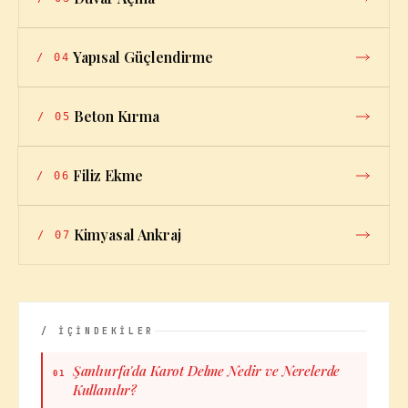
Yapısal Güçlendirme
/
04
Beton Kırma
/
05
Filiz Ekme
/
06
Kimyasal Ankraj
/
07
/ İÇİNDEKİLER
Şanlıurfa'da Karot Delme Nedir ve Nerelerde
01
Kullanılır?