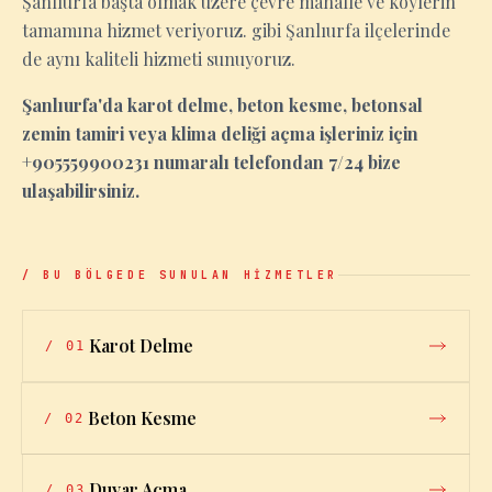
Şanlıurfa başta olmak üzere çevre mahalle ve köylerin
tamamına hizmet veriyoruz. gibi Şanlıurfa ilçelerinde
de aynı kaliteli hizmeti sunuyoruz.
Şanlıurfa'da karot delme, beton kesme, betonsal
zemin tamiri veya klima deliği açma işleriniz için
+905559900231 numaralı telefondan 7/24 bize
ulaşabilirsiniz.
/ BU BÖLGEDE SUNULAN HİZMETLER
Karot Delme
/
01
Beton Kesme
/
02
Duvar Açma
/
03