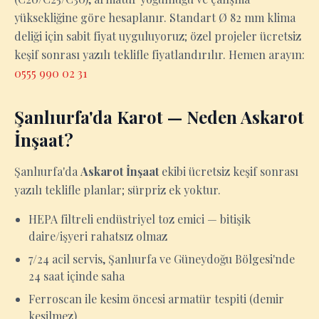
yüksekliğine göre hesaplanır. Standart Ø 82 mm klima
deliği için sabit fiyat uyguluyoruz; özel projeler ücretsiz
keşif sonrası yazılı teklifle fiyatlandırılır. Hemen arayın:
0555 990 02 31
Şanlıurfa'da Karot — Neden Askarot
İnşaat?
Şanlıurfa'da
Askarot İnşaat
ekibi ücretsiz keşif sonrası
yazılı teklifle planlar; sürpriz ek yoktur.
HEPA filtreli endüstriyel toz emici — bitişik
daire/işyeri rahatsız olmaz
7/24 acil servis, Şanlıurfa ve Güneydoğu Bölgesi'nde
24 saat içinde saha
Ferroscan ile kesim öncesi armatür tespiti (demir
kesilmez)