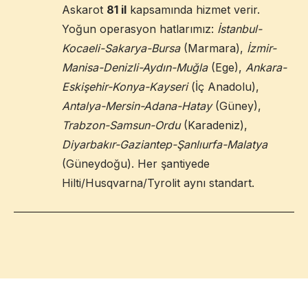
Askarot
81 il
kapsamında hizmet verir.
Yoğun operasyon hatlarımız:
İstanbul-
Kocaeli-Sakarya-Bursa
(Marmara),
İzmir-
Manisa-Denizli-Aydın-Muğla
(Ege),
Ankara-
Eskişehir-Konya-Kayseri
(İç Anadolu),
Antalya-Mersin-Adana-Hatay
(Güney),
Trabzon-Samsun-Ordu
(Karadeniz),
Diyarbakır-Gaziantep-Şanlıurfa-Malatya
(Güneydoğu). Her şantiyede
Hilti/Husqvarna/Tyrolit aynı standart.