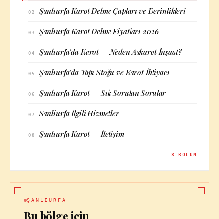
Şanlıurfa Karot Delme Çapları ve Derinlikleri
02
Şanlıurfa Karot Delme Fiyatları 2026
03
Şanlıurfa'da Karot — Neden Askarot İnşaat?
04
Şanlıurfa'da Yapı Stoğu ve Karot İhtiyacı
05
Şanlıurfa Karot — Sık Sorulan Sorular
06
Sanliurfa İlgili Hizmetler
07
Şanlıurfa Karot — İletişim
08
8
BÖLÜM
ŞANLIURFA
Bu bölge için