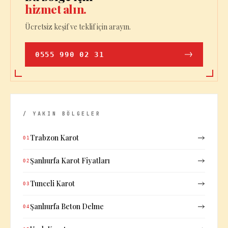
hizmet alın.
Ücretsiz keşif ve teklif için arayın.
0555 990 02 31
/ YAKIN BÖLGELER
Trabzon Karot
01
Şanlıurfa Karot Fiyatları
02
Tunceli Karot
03
Şanlıurfa Beton Delme
04