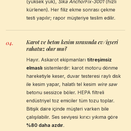
(yüksek yük),
Sika AnchorFix-3001
(hızlı
kürlenen). Her filiz ekme sonrası çekme
testi yapılır; rapor müşteriye teslim edilir.
Karot ve beton kesim sırasında ev/işyeri
04
.
rahatsız olur mu?
Hayır. Askarot ekipmanları
titreşimsiz
elmaslı
sistemlerdir: karot motoru dönme
hareketiyle keser, duvar testeresi raylı disk
ile kesim yapar, halatlı tel kesim
wire saw
betonu sessizce böler. HEPA filtreli
endüstriyel toz emiciler tüm tozu toplar.
Bitişik daire içinde müşteri varken bile
çalışılabilir. Ses seviyesi kırıcı yıkıma göre
%80 daha azdır
.