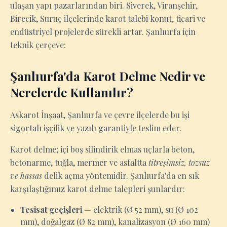
ulaşan yapı pazarlarından biri. Siverek, Viranşehir,
Birecik, Suruç ilçelerinde karot talebi konut, ticari ve
endüstriyel projelerde sürekli artar. Şanlıurfa için
teknik çerçeve:
Şanlıurfa'da Karot Delme Nedir ve
Nerelerde Kullanılır?
Askarot İnşaat, Şanlıurfa ve çevre ilçelerde bu işi
sigortalı işçilik ve yazılı garantiyle teslim eder.
Karot delme; içi boş silindirik elmas uçlarla beton,
betonarme, tuğla, mermer ve asfaltta
titreşimsiz, tozsuz
ve hassas
delik açma yöntemidir. Şanlıurfa'da en sık
karşılaştığımız karot delme talepleri şunlardır:
Tesisat geçişleri
— elektrik (Ø 52 mm), su (Ø 102
mm), doğalgaz (Ø 82 mm), kanalizasyon (Ø 160 mm)