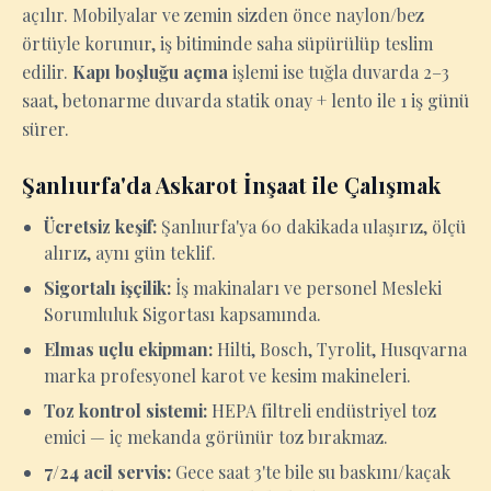
açılır. Mobilyalar ve zemin sizden önce naylon/bez
örtüyle korunur, iş bitiminde saha süpürülüp teslim
edilir.
Kapı boşluğu açma
işlemi ise tuğla duvarda 2–3
saat, betonarme duvarda statik onay + lento ile 1 iş günü
sürer.
Şanlıurfa'da Askarot İnşaat ile Çalışmak
Ücretsiz keşif:
Şanlıurfa'ya 60 dakikada ulaşırız, ölçü
alırız, aynı gün teklif.
Sigortalı işçilik:
İş makinaları ve personel Mesleki
Sorumluluk Sigortası kapsamında.
Elmas uçlu ekipman:
Hilti, Bosch, Tyrolit, Husqvarna
marka profesyonel karot ve kesim makineleri.
Toz kontrol sistemi:
HEPA filtreli endüstriyel toz
emici — iç mekanda görünür toz bırakmaz.
7/24 acil servis:
Gece saat 3'te bile su baskını/kaçak