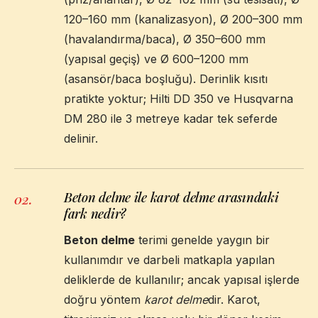
120–160 mm (kanalizasyon), Ø 200–300 mm
(havalandırma/baca), Ø 350–600 mm
(yapısal geçiş) ve Ø 600–1200 mm
(asansör/baca boşluğu). Derinlik kısıtı
pratikte yoktur; Hilti DD 350 ve Husqvarna
DM 280 ile 3 metreye kadar tek seferde
delinir.
Beton delme ile karot delme arasındaki
02
.
fark nedir?
Beton delme
terimi genelde yaygın bir
kullanımdır ve darbeli matkapla yapılan
deliklerde de kullanılır; ancak yapısal işlerde
doğru yöntem
karot delme
dir. Karot,