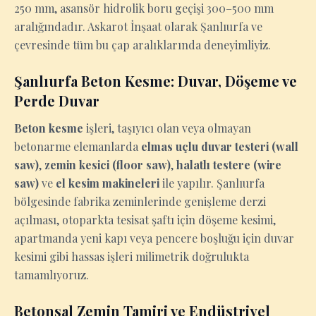
250 mm, asansör hidrolik boru geçişi 300–500 mm
aralığındadır. Askarot İnşaat olarak Şanlıurfa ve
çevresinde tüm bu çap aralıklarında deneyimliyiz.
Şanlıurfa Beton Kesme: Duvar, Döşeme ve
Perde Duvar
Beton kesme
işleri, taşıyıcı olan veya olmayan
betonarme elemanlarda
elmas uçlu duvar testeri (wall
saw)
,
zemin kesici (floor saw)
,
halatlı testere (wire
saw)
ve
el kesim makineleri
ile yapılır. Şanlıurfa
bölgesinde fabrika zeminlerinde genişleme derzi
açılması, otoparkta tesisat şaftı için döşeme kesimi,
apartmanda yeni kapı veya pencere boşluğu için duvar
kesimi gibi hassas işleri milimetrik doğrulukta
tamamlıyoruz.
Betonsal Zemin Tamiri ve Endüstriyel