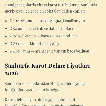
standart çaplarda elmas karot ucu bulunur. Şanlıurfa
merkez ve ilçelerde en çok talep edilen çaplar:
Ø 102-160 mm — su, doğalgaz, kanalizasyon
Ø 52 mm — elektrik ve data kabloları
Ø 200-300 mm — baca ve havalandırma
Ø 82 mm — klima boru geçişi
Ø 600+ mm — asansör ve yangın baca boşluğu
Şanlıurfa Karot Delme Fiyatları
2026
Şanlıurfa sahasında Askarot İnşaat her aşamayı
fotoğraflar, yazılı raporla belgeler.
Karot delme fiyatı; delik çapı, beton sınıfı
(C20/C25/C30), armatür yoğunluğu ve çalışma