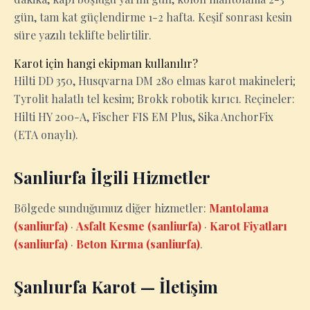
gün, tam kat güçlendirme 1-2 hafta. Keşif sonrası kesin
süre yazılı teklifte belirtilir.
Karot için hangi ekipman kullanılır?
Hilti DD 350, Husqvarna DM 280 elmas karot makineleri;
Tyrolit halatlı tel kesim; Brokk robotik kırıcı. Reçineler:
Hilti HY 200-A, Fischer FIS EM Plus, Sika AnchorFix
(ETA onaylı).
Sanliurfa İlgili Hizmetler
Bölgede sunduğumuz diğer hizmetler:
Mantolama
(sanliurfa)
·
Asfalt Kesme (sanliurfa)
·
Karot Fiyatları
(sanliurfa)
·
Beton Kırma (sanliurfa)
.
Şanlıurfa Karot — İletişim