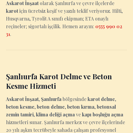
Askarot İnşaat
olarak Şanlıurfa ve çevre ilçelerde
karot
için ücretsiz keşif ve yazılı teklif veriyoruz. Hilti,
Husqvarna, Tyrolit A sınıfı ekipman; ETA onaylı
reçineler; sigortalı işçilik. Hemen arayın:
0555 990 02
31
.
Şanlıurfa Karot Delme ve Beton
Kesme Hizmeti
Askarot İnşaat
,
Şanlıurfa
bölgesinde
karot delme
,
beton kesme
,
beton delme
,
beton kırma
,
betonsal
zemin tamiri
,
klima deliği açma
ve
kapı boşluğu açma
hizmetleri sunar. Şanlıurfa merkez ve çevre ilçelerinde
20 yılı aşkın tecrübeyle sahada çalışan profesyonel