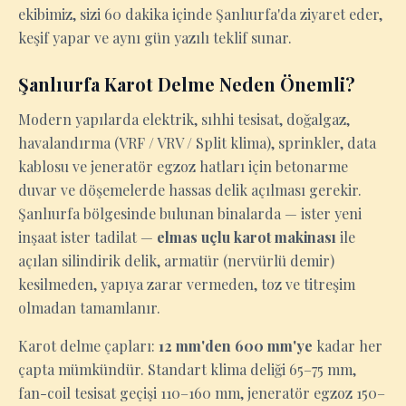
ekibimiz, sizi 60 dakika içinde Şanlıurfa'da ziyaret eder,
keşif yapar ve aynı gün yazılı teklif sunar.
Şanlıurfa Karot Delme Neden Önemli?
Modern yapılarda elektrik, sıhhi tesisat, doğalgaz,
havalandırma (VRF / VRV / Split klima), sprinkler, data
kablosu ve jeneratör egzoz hatları için betonarme
duvar ve döşemelerde hassas delik açılması gerekir.
Şanlıurfa bölgesinde bulunan binalarda — ister yeni
inşaat ister tadilat —
elmas uçlu karot makinası
ile
açılan silindirik delik, armatür (nervürlü demir)
kesilmeden, yapıya zarar vermeden, toz ve titreşim
olmadan tamamlanır.
Karot delme çapları:
12 mm'den 600 mm'ye
kadar her
çapta mümkündür. Standart klima deliği 65–75 mm,
fan-coil tesisat geçişi 110–160 mm, jeneratör egzoz 150–