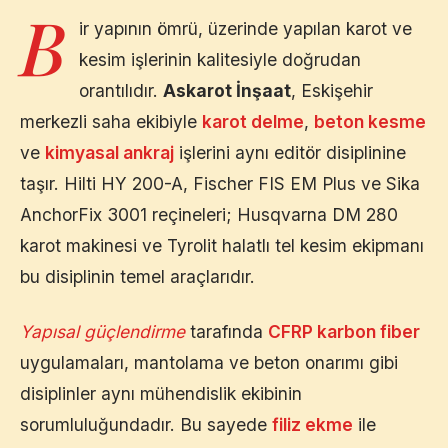
B
ir yapının ömrü, üzerinde yapılan karot ve
kesim işlerinin kalitesiyle doğrudan
orantılıdır.
Askarot İnşaat
,
Eskişehir
merkezli saha ekibiyle
karot delme
,
beton kesme
ve
kimyasal ankraj
işlerini aynı editör disiplinine
taşır. Hilti HY 200-A, Fischer FIS EM Plus ve Sika
AnchorFix 3001 reçineleri; Husqvarna DM 280
karot makinesi ve Tyrolit halatlı tel kesim ekipmanı
bu disiplinin temel araçlarıdır.
Yapısal güçlendirme
tarafında
CFRP karbon fiber
uygulamaları, mantolama ve beton onarımı gibi
disiplinler aynı mühendislik ekibinin
sorumluluğundadır. Bu sayede
filiz ekme
ile