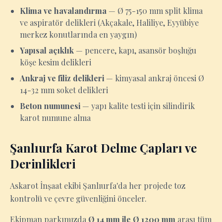
Klima ve havalandırma
— Ø 75-150 mm split klima
ve aspiratör delikleri (Akçakale, Haliliye, Eyyübiye
merkez konutlarında en yaygın)
Yapısal açıklık
— pencere, kapı, asansör boşluğu
köşe kesim delikleri
Ankraj ve filiz delikleri
— kimyasal ankraj öncesi Ø
14-32 mm soket delikleri
Beton numunesi
— yapı kalite testi için silindirik
karot numune alma
Şanlıurfa Karot Delme Çapları ve
Derinlikleri
Askarot İnşaat ekibi Şanlıurfa'da her projede toz
kontrolü ve çevre güvenliğini önceler.
Ekipman parkımızda
Ø 14 mm ile Ø 1200 mm
arası tüm