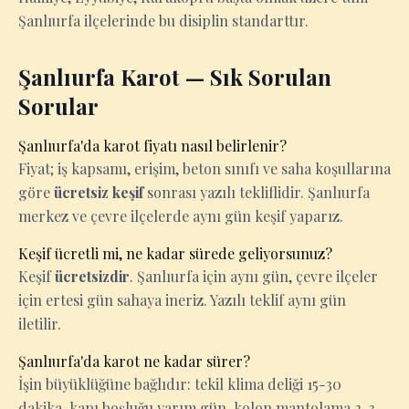
Şanlıurfa ilçelerinde bu disiplin standarttır.
Şanlıurfa Karot — Sık Sorulan
Sorular
Şanlıurfa'da karot fiyatı nasıl belirlenir?
Fiyat; iş kapsamı, erişim, beton sınıfı ve saha koşullarına
göre
ücretsiz keşif
sonrası yazılı tekliflidir. Şanlıurfa
merkez ve çevre ilçelerde aynı gün keşif yaparız.
Keşif ücretli mi, ne kadar sürede geliyorsunuz?
Keşif
ücretsizdir
. Şanlıurfa için aynı gün, çevre ilçeler
için ertesi gün sahaya ineriz. Yazılı teklif aynı gün
iletilir.
Şanlıurfa'da karot ne kadar sürer?
İşin büyüklüğüne bağlıdır: tekil klima deliği 15-30
dakika, kapı boşluğu yarım gün, kolon mantolama 2-3