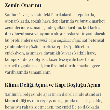
Zemin Onarımı
Şanlıurfa ve çevresindeki fabrikalarda, depolarda,
otoparklarda, soğuk hava depolarında ve büyük market
zeminlerinde zaman içinde
çatlak, kırılma, kot farkı,
derz bozulması ve aşınma
oluşur. Askarot İnşaat olarak
bu problemlere
seramik veya kaplama değil
, saf
betonsal
yöntemlerle
çözüm üretiriz: epoksi/poliüretan
enjeksiyon, aşınmaya dayanıklı kuvars katkılı harç,
kompozit derz dolgusu, lazer tesviye ile taze beton
şerbeti uygulaması. İşlem üretimi durdurmadan gece
vardiyasında tamamlanır.
Klima Deliği Açma ve Kapı Boşluğu Açma
Şanlıurfa bölgesinde apartman dairelerinde
standart
klima deliği
65 mm veya 75 mm çapında olacak şekilde,
komşuyu rahatsız etmeden, toz emici ile 20 dakikada