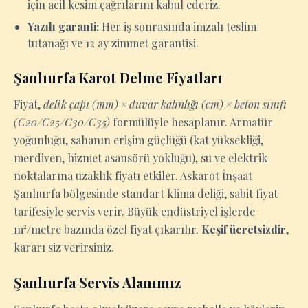
için acil kesim çağrılarını kabul ederiz.
Yazılı garanti:
Her iş sonrasında imzalı teslim
tutanağı ve 12 ay zimmet garantisi.
Şanlıurfa Karot Delme Fiyatları
Fiyat,
delik çapı (mm) × duvar kalınlığı (cm) × beton sınıfı
(C20/C25/C30/C35)
formülüyle hesaplanır. Armatür
yoğunluğu, sahanın erişim güçlüğü (kat yüksekliği,
merdiven, hizmet asansörü yokluğu), su ve elektrik
noktalarına uzaklık fiyatı etkiler. Askarot İnşaat
Şanlıurfa bölgesinde standart klima deliği, sabit fiyat
tarifesiyle servis verir. Büyük endüstriyel işlerde
m²/metre bazında özel fiyat çıkarılır.
Keşif ücretsizdir
,
kararı siz verirsiniz.
Şanlıurfa Servis Alanımız