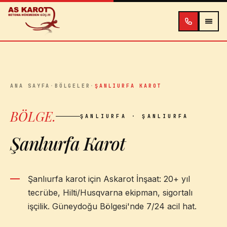
İçeriğe atla
ANA SAYFA
·
BÖLGELER
·
ŞANLIURFA KAROT
BÖLGE
.
ŞANLIURFA
· ŞANLIURFA
Şanlıurfa Karot
Şanlıurfa karot için Askarot İnşaat: 20+ yıl
tecrübe, Hilti/Husqvarna ekipman, sigortalı
işçilik. Güneydoğu Bölgesi'nde 7/24 acil hat.