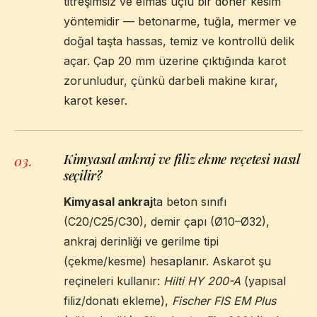
titreşimsiz ve elmas uçlu bir döner kesim
yöntemidir — betonarme, tuğla, mermer ve
doğal taşta hassas, temiz ve kontrollü delik
açar. Çap 20 mm üzerine çıktığında karot
zorunludur, çünkü darbeli makine kırar,
karot keser.
Kimyasal ankraj ve filiz ekme reçetesi nasıl
03
.
seçilir?
Kimyasal ankraj
ta beton sınıfı
(C20/C25/C30), demir çapı (Ø10–Ø32),
ankraj derinliği ve gerilme tipi
(çekme/kesme) hesaplanır. Askarot şu
reçineleri kullanır:
Hilti HY 200-A
(yapısal
filiz/donatı ekleme),
Fischer FIS EM Plus