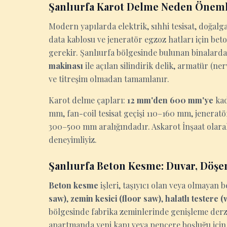
Şanlıurfa Karot Delme Neden Öneml
Modern yapılarda elektrik, sıhhi tesisat, doğalga
data kablosu ve jeneratör egzoz hatları için be
gerekir. Şanlıurfa bölgesinde bulunan binalarda 
makinası
ile açılan silindirik delik, armatür (n
ve titreşim olmadan tamamlanır.
Karot delme çapları:
12 mm'den 600 mm'ye
kad
mm, fan-coil tesisat geçişi 110–160 mm, jenerat
300–500 mm aralığındadır. Askarot İnşaat olara
deneyimliyiz.
Şanlıurfa Beton Kesme: Duvar, Döşe
Beton kesme
işleri, taşıyıcı olan veya olmaya
saw)
,
zemin kesici (floor saw)
,
halatlı testere 
bölgesinde fabrika zeminlerinde genişleme derzi 
apartmanda yeni kapı veya pencere boşluğu için 