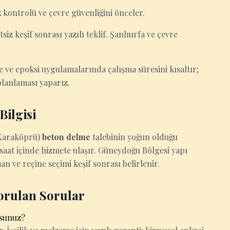
z kontrolü ve çevre güvenliğini önceler.
siz keşif sonrası yazılı teklif. Şanlıurfa ve çevre
 ve epoksi uygulamalarında çalışma süresini kısaltır;
lanlaması yaparız.
ilgisi
, Karaköprü)
beton delme
talebinin yoğun olduğu
saat içinde hizmete ulaşır. Güneydoğu Bölgesi yapı
n ve reçine seçimi keşif sonrası belirlenir.
orulan Sorular
usunuz?