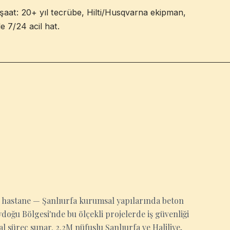
şaat: 20+ yıl tecrübe, Hilti/Husqvarna ekipman,
e 7/24 acil hat.
da hastane — Şanlıurfa kurumsal yapılarında beton
oğu Bölgesi'nde bu ölçekli projelerde iş güvenliği
l süreç sunar. 2.2M nüfuslu Şanlıurfa ve Haliliye,