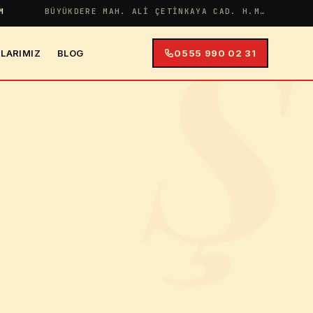
Ş
M
BÜYÜKDERE MAH. ALI ÇETINKAYA CAD. H.MERYEM APT NO:38 İÇ KAPI NO:4
LARIMIZ
BLOG
0555 990 02 31