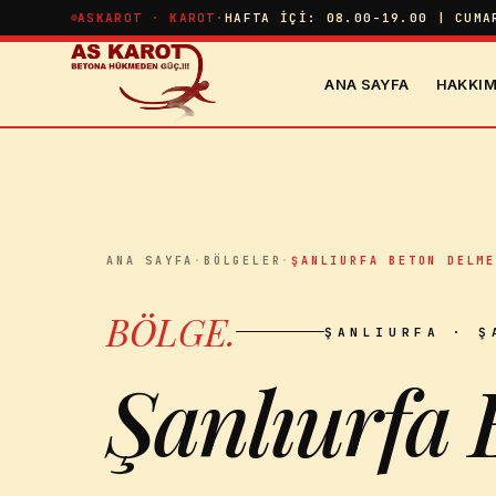
İçeriğe atla
ASKAROT · KAROT
·
HAFTA İÇI: 08.00-19.00 | CUMA
ANA SAYFA
HAKKIM
ANA SAYFA
·
BÖLGELER
·
ŞANLIURFA BETON DELM
BÖLGE
.
ŞANLIURFA
· Ş
Şanlıurfa