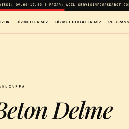
RTESI: 09.00-17.00 | PAZAR: ACIL SERVIS
INFO@ASKAROT.CO
IZDA
HIZMETLERIMIZ
HIZMET BÖLGELERIMIZ
REFERANS
E
ANLIURFA
 Beton Delme