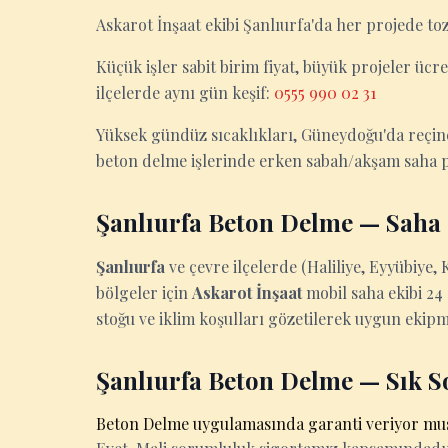
Askarot İnşaat ekibi Şanlıurfa'da her projede to
Küçük işler sabit birim fiyat, büyük projeler ücret
ilçelerde aynı gün keşif:
0555 990 02 31
Yüksek gündüz sıcaklıkları, Güneydoğu'da reçine
beton delme işlerinde erken sabah/akşam saha p
Şanlıurfa Beton Delme — Saha B
Şanlıurfa
ve çevre ilçelerde (Haliliye, Eyyübiye
bölgeler için
Askarot İnşaat
mobil saha ekibi 24 
stoğu ve iklim koşulları gözetilerek uygun ekipma
Şanlıurfa Beton Delme — Sık S
Beton Delme uygulamasında garanti veriyor m