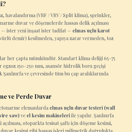
i?
z, havalandırma (VRF / VRV / Split klima), sprinkler,
tonarme duvar ve döşemelerde hassas delik açılması
— ister yeni inşaat ister tadilat —
elmas uçlu karot
ervürlü demir) kesilmeden, yapıya zarar vermeden, toz
ar her çapta mümkündür. Standart klima deliği 65–75
ör egzoz 150–250 mm, asansör hidrolik boru geçişi
k Şanlıurfa ve çevresinde tüm bu çap aralıklarında
me ve Perde Duvar
n betonarme elemanlarda
elmas uçlu duvar testeri (wall
(wire saw)
ve
el kesim makineleri
ile yapılır. Şanlıurfa
açılması, otoparkta tesisat şaftı için döşeme kesimi,
duvar kesimi gibi hassas işleri milimetrik doğrulukta