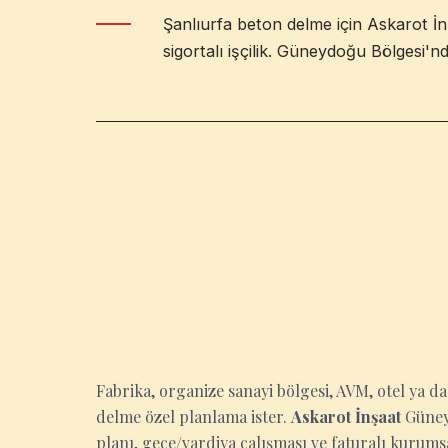
Şanlıurfa beton delme için Askarot İn
sigortalı işçilik. Güneydoğu Bölgesi'nd
ŞANLIURFA
Fabrika, organize sanayi bölgesi, AVM, otel ya 
delme özel planlama ister.
Askarot İnşaat
Güneyd
planı, gece/vardiya çalışması ve faturalı kurumsa