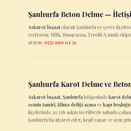
Şanlıurfa Beton Delme — İletiş
Askarot İnşaat
olarak Şanlıurfa ve çevre ilçele
veriyoruz. Hilti, Husqvarna, Tyrolit A sınıfı ekip
arayın:
0555 990 02 31
.
Şanlıurfa Karot Delme ve Beto
Askarot İnşaat
,
Şanlıurfa
bölgesinde
karot del
zemin tamiri
,
klima deliği açma
ve
kapı boşluğ
ilçelerinde 20 yılı aşkın tecrübeyle sahada çalış
Şanlıurfa'da ziyaret eder, keşif yapar ve aynı gün 