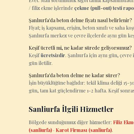
Evet. Mali sorumluluk sigortamız kapsamındadır. 
/ filiz ekme işlerinde
çekme (pull-out) testi rap
Şanlıurfa'da beton delme fiyatı nasıl belirlenir?
Fiyat; iş kapsamı, erişim, beton sınıfı ve saha k
Şanlıurfa merkez ve çevre ilçelerde aynı gün keş
Keşif ücretli mi, ne kadar sürede geliyorsunuz?
Keşif
ücretsizdir
. Şanlıurfa için aynı gün, çevre i
gün iletilir.
Şanlıurfa'da beton delme ne kadar sürer?
İşin büyüklüğüne bağlıdır: tekil klima deliği 15
gün, tam kat güçlendirme 1-2 hafta. Keşif sonrası k
Sanliurfa İlgili Hizmetler
Bölgede sunduğumuz diğer hizmetler:
Filiz Ekm
(sanliurfa)
·
Karot Firması (sanliurfa)
.