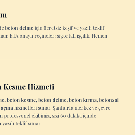
im
rde
beton delme
için ücretsiz keşif ve yazılı teklif
man; ETA onaylı reçineler; sigortalı işçilik. Hemen
n Kesme Hizmeti
me
,
beton kesme
,
beton delme
,
beton kırma
,
betonsal
u açma
hizmetleri sunar. Şanlıurfa merkez ve çevre
an profesyonel ekibimiz, sizi 60 dakika içinde
yazılı teklif sunar.