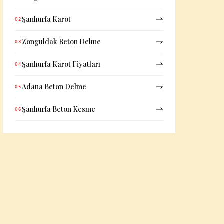
Şanlıurfa Karot
02
Zonguldak Beton Delme
03
Şanlıurfa Karot Fiyatları
04
Adana Beton Delme
05
Şanlıurfa Beton Kesme
06