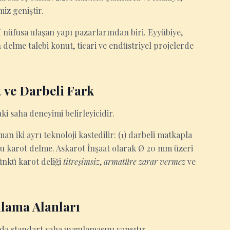
iz geniştir.
 nüfusa ulaşan yapı pazarlarından biri. Eyyübiye,
 delme talebi konut, ticari ve endüstriyel projelerde
 ve Darbeli Fark
ki saha deneyimi belirleyicidir.
n iki ayrı teknoloji kastedilir: (1) darbeli matkapla
çlu karot delme. Askarot İnşaat olarak Ø 20 mm üzeri
ünkü karot deliği
titreşimsiz
,
armatüre zarar vermez
ve
lama Alanları
'da standart saha uygulamasını yansıtır.