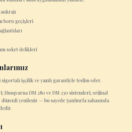
 ankrajı
im boru geçişleri
ağlantıları
mm soket delikleri
nlarımız
sigortalı işçilik ve yazılı garantiyle teslim eder.
; Husqvarna DM 280 ve DM 230 sistemleri; orijinal
r düzenli yenilenir — bu sayede Şanlıurfa sahasında
dedir.
ı