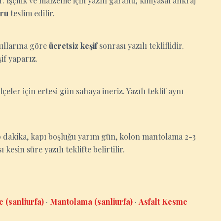
İşçilik ve malzeme için yazılı garanti; kimyasal ankraj
oru
teslim edilir.
oşullarına göre
ücretsiz keşif
sonrası yazılı tekliflidir.
if yaparız.
lçeler için ertesi gün sahaya ineriz. Yazılı teklif aynı
-30 dakika, kapı boşluğu yarım gün, kolon mantolama 2-3
esin süre yazılı teklifte belirtilir.
e (sanliurfa)
·
Mantolama (sanliurfa)
·
Asfalt Kesme