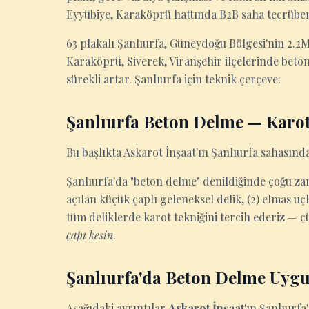
Eyyübiye, Karaköprü hattında B2B saha tecrübem
63 plakalı Şanlıurfa, Güneydoğu Bölgesi'nin 2.2M
Karaköprü, Siverek, Viranşehir ilçelerinde beton
sürekli artar. Şanlıurfa için teknik çerçeve:
Şanlıurfa Beton Delme — Karot
Bu başlıkta Askarot İnşaat'ın Şanlıurfa sahasında
Şanlıurfa'da "beton delme" denildiğinde çoğu zama
açılan küçük çaplı geleneksel delik, (2) elmas u
tüm deliklerde karot tekniğini tercih ederiz — ç
çapı kesin
.
Şanlıurfa'da Beton Delme Uygu
Aşağıdaki ayrıntılar
Askarot İnşaat
'ın Şanlıurfa