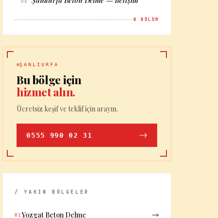
Şanlıurfa Beton Delme — İletişim
08
8
BÖLÜM
ŞANLIURFA
Bu bölge için
hizmet alın.
Ücretsiz keşif ve teklif için arayın.
0555 990 02 31
/ YAKIN BÖLGELER
Yozgat Beton Delme
01