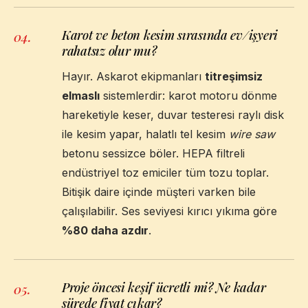
Karot ve beton kesim sırasında ev/işyeri
04
.
rahatsız olur mu?
Hayır. Askarot ekipmanları
titreşimsiz
elmaslı
sistemlerdir: karot motoru dönme
hareketiyle keser, duvar testeresi raylı disk
ile kesim yapar, halatlı tel kesim
wire saw
betonu sessizce böler. HEPA filtreli
endüstriyel toz emiciler tüm tozu toplar.
Bitişik daire içinde müşteri varken bile
çalışılabilir. Ses seviyesi kırıcı yıkıma göre
%80 daha azdır
.
Proje öncesi keşif ücretli mi? Ne kadar
05
.
sürede fiyat çıkar?