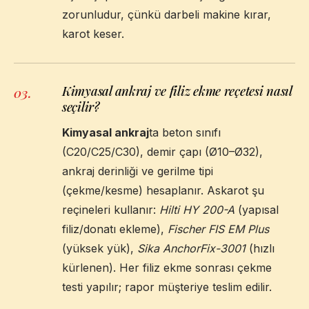
zorunludur, çünkü darbeli makine kırar,
karot keser.
Kimyasal ankraj ve filiz ekme reçetesi nasıl
03
.
seçilir?
Kimyasal ankraj
ta beton sınıfı
(C20/C25/C30), demir çapı (Ø10–Ø32),
ankraj derinliği ve gerilme tipi
(çekme/kesme) hesaplanır. Askarot şu
reçineleri kullanır:
Hilti HY 200-A
(yapısal
filiz/donatı ekleme),
Fischer FIS EM Plus
(yüksek yük),
Sika AnchorFix-3001
(hızlı
kürlenen). Her filiz ekme sonrası çekme
testi yapılır; rapor müşteriye teslim edilir.