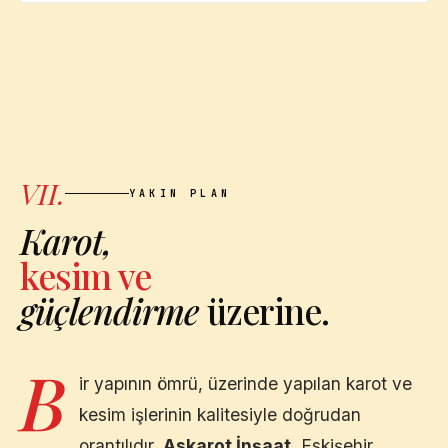
VII.
YAKIN PLAN
Karot,
kesim ve
güçlendirme
üzerine.
B
ir yapının ömrü, üzerinde yapılan karot ve
kesim işlerinin kalitesiyle doğrudan
orantılıdır.
Askarot İnşaat
,
Eskişehir