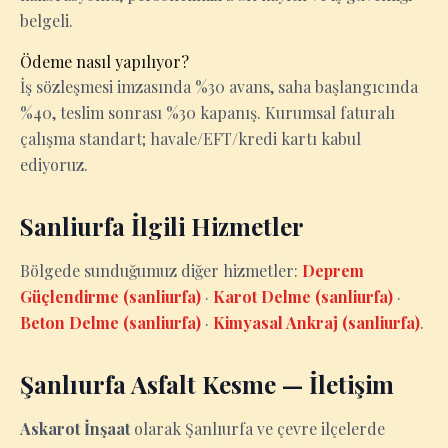
belgeli.
Ödeme nasıl yapılıyor?
İş sözleşmesi imzasında %30 avans, saha başlangıcında
%40, teslim sonrası %30 kapanış. Kurumsal faturalı
çalışma standart; havale/EFT/kredi kartı kabul
ediyoruz.
Sanliurfa İlgili Hizmetler
Bölgede sunduğumuz diğer hizmetler:
Deprem
Güçlendirme (sanliurfa)
·
Karot Delme (sanliurfa)
·
Beton Delme (sanliurfa)
·
Kimyasal Ankraj (sanliurfa)
.
Şanlıurfa Asfalt Kesme — İletişim
Askarot İnşaat
olarak Şanlıurfa ve çevre ilçelerde