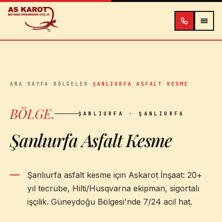
İçeriğe atla
ANA SAYFA
·
BÖLGELER
·
ŞANLIURFA ASFALT KESME
BÖLGE
.
ŞANLIURFA
· ŞANLIURFA
Şanlıurfa Asfalt Kesme
Şanlıurfa asfalt kesme için Askarot İnşaat: 20+
yıl tecrübe, Hilti/Husqvarna ekipman, sigortalı
işçilik. Güneydoğu Bölgesi'nde 7/24 acil hat.