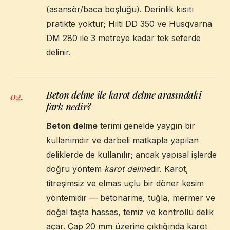
(asansör/baca boşluğu). Derinlik kısıtı
pratikte yoktur; Hilti DD 350 ve Husqvarna
DM 280 ile 3 metreye kadar tek seferde
delinir.
Beton delme ile karot delme arasındaki
02
.
fark nedir?
Beton delme
terimi genelde yaygın bir
kullanımdır ve darbeli matkapla yapılan
deliklerde de kullanılır; ancak yapısal işlerde
doğru yöntem
karot delme
dir. Karot,
titreşimsiz ve elmas uçlu bir döner kesim
yöntemidir — betonarme, tuğla, mermer ve
doğal taşta hassas, temiz ve kontrollü delik
açar. Çap 20 mm üzerine çıktığında karot