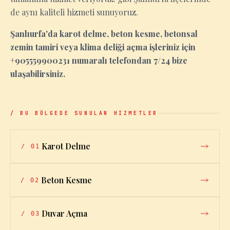
de aynı kaliteli hizmeti sunuyoruz.
Şanlıurfa'da karot delme, beton kesme, betonsal
zemin tamiri veya klima deliği açma işleriniz için
+905559900231 numaralı telefondan 7/24 bize
ulaşabilirsiniz.
/ BU BÖLGEDE SUNULAN HİZMETLER
Karot Delme
/
01
Beton Kesme
/
02
Duvar Açma
/
03