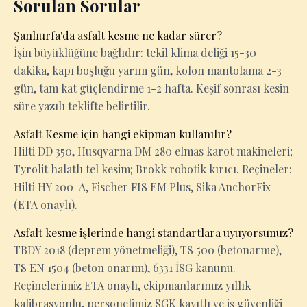
Sorulan Sorular
Şanlıurfa'da asfalt kesme ne kadar sürer?
İşin büyüklüğüne bağlıdır: tekil klima deliği 15-30
dakika, kapı boşluğu yarım gün, kolon mantolama 2-3
gün, tam kat güçlendirme 1-2 hafta. Keşif sonrası kesin
süre yazılı teklifte belirtilir.
Asfalt Kesme için hangi ekipman kullanılır?
Hilti DD 350, Husqvarna DM 280 elmas karot makineleri;
Tyrolit halatlı tel kesim; Brokk robotik kırıcı. Reçineler:
Hilti HY 200-A, Fischer FIS EM Plus, Sika AnchorFix
(ETA onaylı).
Asfalt kesme işlerinde hangi standartlara uyuyorsunuz?
TBDY 2018 (deprem yönetmeliği), TS 500 (betonarme),
TS EN 1504 (beton onarım), 6331 İSG kanunu.
Reçinelerimiz ETA onaylı, ekipmanlarımız yıllık
kalibrasyonlu, personelimiz SGK kayıtlı ve iş güvenliği