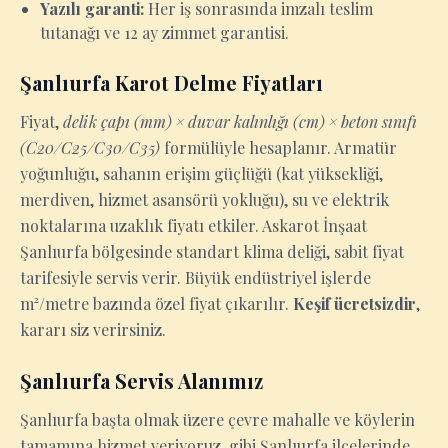
Yazılı garanti:
Her iş sonrasında imzalı teslim
tutanağı ve 12 ay zimmet garantisi.
Şanlıurfa Karot Delme Fiyatları
Fiyat,
delik çapı (mm) × duvar kalınlığı (cm) × beton sınıfı
(C20/C25/C30/C35)
formülüyle hesaplanır. Armatür
yoğunluğu, sahanın erişim güçlüğü (kat yüksekliği,
merdiven, hizmet asansörü yokluğu), su ve elektrik
noktalarına uzaklık fiyatı etkiler. Askarot İnşaat
Şanlıurfa bölgesinde standart klima deliği, sabit fiyat
tarifesiyle servis verir. Büyük endüstriyel işlerde
m²/metre bazında özel fiyat çıkarılır.
Keşif ücretsizdir
,
kararı siz verirsiniz.
Şanlıurfa Servis Alanımız
Şanlıurfa başta olmak üzere çevre mahalle ve köylerin
tamamına hizmet veriyoruz. gibi Şanlıurfa ilçelerinde