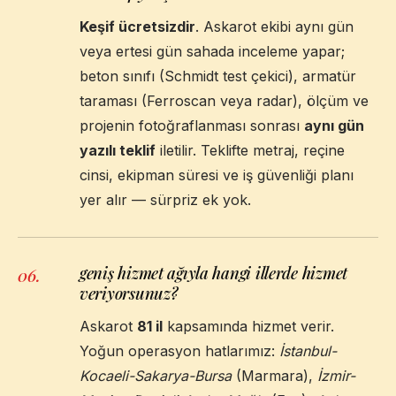
Keşif ücretsizdir
. Askarot ekibi aynı gün
veya ertesi gün sahada inceleme yapar;
beton sınıfı (Schmidt test çekici), armatür
taraması (Ferroscan veya radar), ölçüm ve
projenin fotoğraflanması sonrası
aynı gün
yazılı teklif
iletilir. Teklifte metraj, reçine
cinsi, ekipman süresi ve iş güvenliği planı
yer alır — sürpriz ek yok.
geniş hizmet ağıyla hangi illerde hizmet
06
.
veriyorsunuz?
Askarot
81 il
kapsamında hizmet verir.
Yoğun operasyon hatlarımız:
İstanbul-
Kocaeli-Sakarya-Bursa
(Marmara),
İzmir-