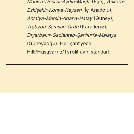
Manisa-Denizli-Aydın-Muğla
(Ege),
Ankara-
Eskişehir-Konya-Kayseri
(İç Anadolu),
Antalya-Mersin-Adana-Hatay
(Güney),
Trabzon-Samsun-Ordu
(Karadeniz),
Diyarbakır-Gaziantep-Şanlıurfa-Malatya
(Güneydoğu). Her şantiyede
Hilti/Husqvarna/Tyrolit aynı standart.