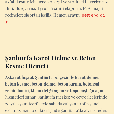
asfalt kesme
için ücretsiz keşif ve yazılı teklif veriyoruz.
Hilti, Husqvarna, Tyrolit A sınıfı ekipman; ETA onaylı
reçineler; sigortalı işçilik. Hemen arayın:
0555 990 02
31
.
Şanlıurfa Karot Delme ve Beton
Kesme Hizmeti
Askarot İnşaat
,
Şanlıurfa
bölgesinde
karot delme
,
beton kesme
,
beton delme
,
beton kırma
,
betonsal
zemin tamiri
,
klima deliği açma
ve
kapı boşluğu açma
hizmetleri sunar. Şanlıurfa merkez ve çevre ilçelerinde
20 yılı aşkın tecrübeyle sahada çalışan profesyonel
ekibimiz, sizi 60 dakika içinde Şanlıurfa'da ziyaret eder,