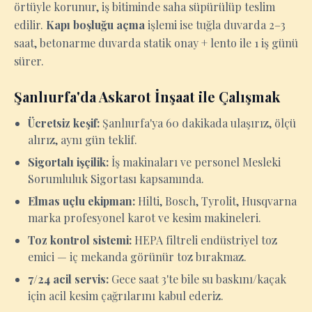
örtüyle korunur, iş bitiminde saha süpürülüp teslim
edilir.
Kapı boşluğu açma
işlemi ise tuğla duvarda 2–3
saat, betonarme duvarda statik onay + lento ile 1 iş günü
sürer.
Şanlıurfa'da Askarot İnşaat ile Çalışmak
Ücretsiz keşif:
Şanlıurfa'ya 60 dakikada ulaşırız, ölçü
alırız, aynı gün teklif.
Sigortalı işçilik:
İş makinaları ve personel Mesleki
Sorumluluk Sigortası kapsamında.
Elmas uçlu ekipman:
Hilti, Bosch, Tyrolit, Husqvarna
marka profesyonel karot ve kesim makineleri.
Toz kontrol sistemi:
HEPA filtreli endüstriyel toz
emici — iç mekanda görünür toz bırakmaz.
7/24 acil servis:
Gece saat 3'te bile su baskını/kaçak
için acil kesim çağrılarını kabul ederiz.