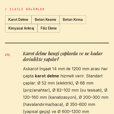
/ İLGILI BÖLÜMLER
Karot Delme
Beton Kesme
Beton Kırma
Kimyasal Ankraj
Filiz Ekme
Karot delme hangi çaplarda ve ne kadar
01
.
derinlikte yapılır?
Askarot İnşaat 14 mm ile 1200 mm arası her
çapta
karot delme
hizmeti verir. Standart
çaplar: Ø 52 mm (elektrik), Ø 68 mm
(priz/anahtar), Ø 82–102 mm (su tesisatı), Ø
120–160 mm (kanalizasyon), Ø 200–300 mm
(havalandırma/baca), Ø 350–600 mm
(yapısal geçiş) ve Ø 600–1200 mm