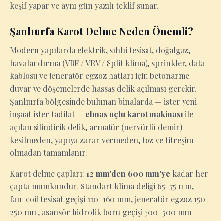
keşif yapar ve aynı gün yazılı teklif sunar.
Şanlıurfa Karot Delme Neden Önemli?
Modern yapılarda elektrik, sıhhi tesisat, doğalgaz,
havalandırma (VRF / VRV / Split klima), sprinkler, data
kablosu ve jeneratör egzoz hatları için betonarme
duvar ve döşemelerde hassas delik açılması gerekir.
Şanlıurfa bölgesinde bulunan binalarda — ister yeni
inşaat ister tadilat —
elmas uçlu karot makinası
ile
açılan silindirik delik, armatür (nervürlü demir)
kesilmeden, yapıya zarar vermeden, toz ve titreşim
olmadan tamamlanır.
Karot delme çapları:
12 mm'den 600 mm'ye
kadar her
çapta mümkündür. Standart klima deliği 65–75 mm,
fan-coil tesisat geçişi 110–160 mm, jeneratör egzoz 150–
250 mm, asansör hidrolik boru geçişi 300–500 mm