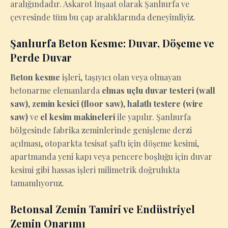
aralığındadır. Askarot İnşaat olarak Şanlıurfa ve
çevresinde tüm bu çap aralıklarında deneyimliyiz.
Şanlıurfa Beton Kesme: Duvar, Döşeme ve
Perde Duvar
Beton kesme
işleri, taşıyıcı olan veya olmayan
betonarme elemanlarda
elmas uçlu duvar testeri (wall
saw)
,
zemin kesici (floor saw)
,
halatlı testere (wire
saw)
ve
el kesim makineleri
ile yapılır. Şanlıurfa
bölgesinde fabrika zeminlerinde genişleme derzi
açılması, otoparkta tesisat şaftı için döşeme kesimi,
apartmanda yeni kapı veya pencere boşluğu için duvar
kesimi gibi hassas işleri milimetrik doğrulukta
tamamlıyoruz.
Betonsal Zemin Tamiri ve Endüstriyel
Zemin Onarımı