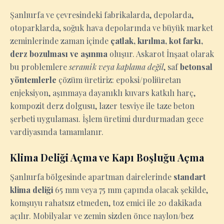
Şanlıurfa ve çevresindeki fabrikalarda, depolarda,
otoparklarda, soğuk hava depolarında ve büyük market
zeminlerinde zaman içinde
çatlak, kırılma, kot farkı,
derz bozulması ve aşınma
oluşur. Askarot İnşaat olarak
bu problemlere
seramik veya kaplama değil
, saf
betonsal
yöntemlerle
çözüm üretiriz: epoksi/poliüretan
enjeksiyon, aşınmaya dayanıklı kuvars katkılı harç,
kompozit derz dolgusu, lazer tesviye ile taze beton
şerbeti uygulaması. İşlem üretimi durdurmadan gece
vardiyasında tamamlanır.
Klima Deliği Açma ve Kapı Boşluğu Açma
Şanlıurfa bölgesinde apartman dairelerinde
standart
klima deliği
65 mm veya 75 mm çapında olacak şekilde,
komşuyu rahatsız etmeden, toz emici ile 20 dakikada
açılır. Mobilyalar ve zemin sizden önce naylon/bez