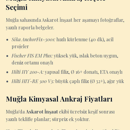
Seçimi
Muğla sahasında Askarot İnşaat her aşamayı fotoğraflar,
yazılı raporla belgeler.
Sika AnchorFix-3001:
hızlı kürlenme (40 dk), acil
projeler
Fischer FIS EM Plus:
yüksek yük, ıslak beton uygun,
deniz ortamı onaylı
Hilti HY 200-A:
yapısal filiz, Ø 16+ donatı, ETA onaylı
Hilti HIT-RE 500 V3:
büyük çaplı filiz (Ø 32+), ağır yük
Muğla Kimyasal Ankraj Fiyatları
Muğla'da
Askarot İnşaat
ekibi ücretsiz keşif sonrası
yazılı teklifle planlar; sürpriz ek yoktur.