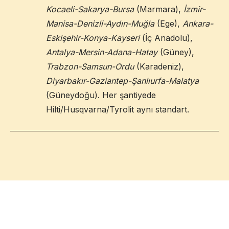
Kocaeli-Sakarya-Bursa
(Marmara),
İzmir-
Manisa-Denizli-Aydın-Muğla
(Ege),
Ankara-
Eskişehir-Konya-Kayseri
(İç Anadolu),
Antalya-Mersin-Adana-Hatay
(Güney),
Trabzon-Samsun-Ordu
(Karadeniz),
Diyarbakır-Gaziantep-Şanlıurfa-Malatya
(Güneydoğu). Her şantiyede
Hilti/Husqvarna/Tyrolit aynı standart.