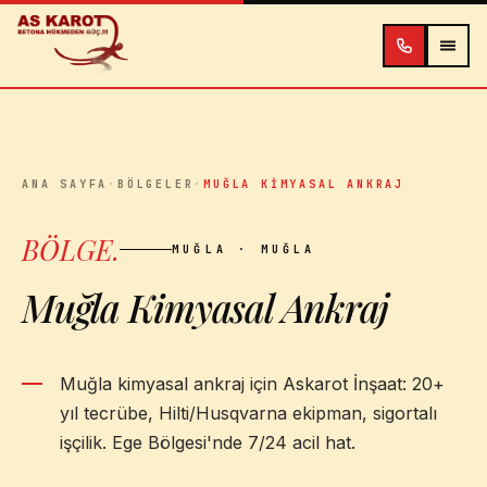
İçeriğe atla
ANA SAYFA
·
BÖLGELER
·
MUĞLA KIMYASAL ANKRAJ
BÖLGE
.
MUĞLA
· MUĞLA
Muğla Kimyasal Ankraj
Muğla kimyasal ankraj için Askarot İnşaat: 20+
yıl tecrübe, Hilti/Husqvarna ekipman, sigortalı
işçilik. Ege Bölgesi'nde 7/24 acil hat.