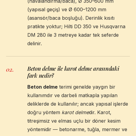
(havalandırma/baca), Ø 350–600 mm
(yapısal geçiş) ve Ø 600–1200 mm
(asansör/baca boşluğu). Derinlik kısıtı
pratikte yoktur; Hilti DD 350 ve Husqvarna
DM 280 ile 3 metreye kadar tek seferde
delinir.
Beton delme ile karot delme arasındaki
02
.
fark nedir?
Beton delme
terimi genelde yaygın bir
kullanımdır ve darbeli matkapla yapılan
deliklerde de kullanılır; ancak yapısal işlerde
doğru yöntem
karot delme
dir. Karot,
titreşimsiz ve elmas uçlu bir döner kesim
yöntemidir — betonarme, tuğla, mermer ve