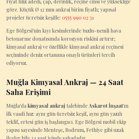
Fiyat filiz adedi, çap, derinlik, reçine cinsi ve yüksekliğe
göre. Küçük Ø 12 mm ankraj birim fiyatlı; yapısal
projeler ücretsiz keşifle:
0555 990 02 31
Ege Bölgesi'nin kıyı kesimlerinde tuzlu-nemli hava
betonarme donatısında korozyon riskini artırır;
kimyasal ankraj ve özellikle kimyasal ankraj reçinesi
seçiminde deniz ortamına onaylı ürünleri tercih
ediyoruz.
Muğla Kimyasal Ankraj — 24 Saat
Saha Erişimi
Muğla'da
kimyasal ankraj
talebinde
Askarot İnşaat
'ın
ilk vaadi hız: aynı gün ücretsiz keşif, aynı gün yazılı
teklif, ertesi gün iş başlangıcı. Ege Bölgesi mobil ekip
yapısı sayesinde Menteşe, Bodrum, Fethiye gibi uzak
ilçeler bile 24 saat içinde sahadadır.