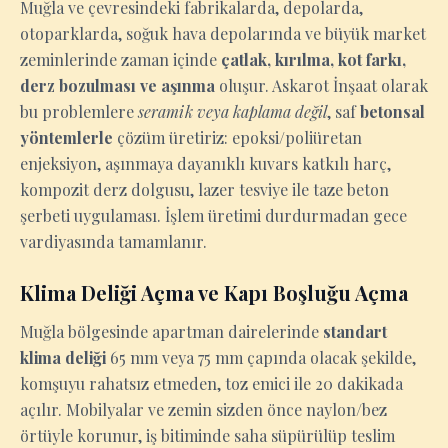
Muğla ve çevresindeki fabrikalarda, depolarda,
otoparklarda, soğuk hava depolarında ve büyük market
zeminlerinde zaman içinde
çatlak, kırılma, kot farkı,
derz bozulması ve aşınma
oluşur. Askarot İnşaat olarak
bu problemlere
seramik veya kaplama değil
, saf
betonsal
yöntemlerle
çözüm üretiriz: epoksi/poliüretan
enjeksiyon, aşınmaya dayanıklı kuvars katkılı harç,
kompozit derz dolgusu, lazer tesviye ile taze beton
şerbeti uygulaması. İşlem üretimi durdurmadan gece
vardiyasında tamamlanır.
Klima Deliği Açma ve Kapı Boşluğu Açma
Muğla bölgesinde apartman dairelerinde
standart
klima deliği
65 mm veya 75 mm çapında olacak şekilde,
komşuyu rahatsız etmeden, toz emici ile 20 dakikada
açılır. Mobilyalar ve zemin sizden önce naylon/bez
örtüyle korunur, iş bitiminde saha süpürülüp teslim