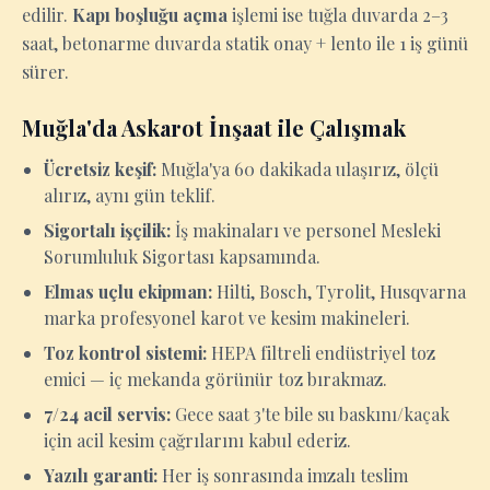
edilir.
Kapı boşluğu açma
işlemi ise tuğla duvarda 2–3
saat, betonarme duvarda statik onay + lento ile 1 iş günü
sürer.
Muğla'da Askarot İnşaat ile Çalışmak
Ücretsiz keşif:
Muğla'ya 60 dakikada ulaşırız, ölçü
alırız, aynı gün teklif.
Sigortalı işçilik:
İş makinaları ve personel Mesleki
Sorumluluk Sigortası kapsamında.
Elmas uçlu ekipman:
Hilti, Bosch, Tyrolit, Husqvarna
marka profesyonel karot ve kesim makineleri.
Toz kontrol sistemi:
HEPA filtreli endüstriyel toz
emici — iç mekanda görünür toz bırakmaz.
7/24 acil servis:
Gece saat 3'te bile su baskını/kaçak
için acil kesim çağrılarını kabul ederiz.
Yazılı garanti:
Her iş sonrasında imzalı teslim