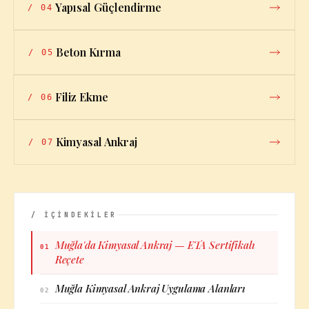
Yapısal Güçlendirme
/
04
Beton Kırma
/
05
Filiz Ekme
/
06
Kimyasal Ankraj
/
07
/ İÇİNDEKİLER
Muğla'da Kimyasal Ankraj — ETA Sertifikalı
01
Reçete
Muğla Kimyasal Ankraj Uygulama Alanları
02