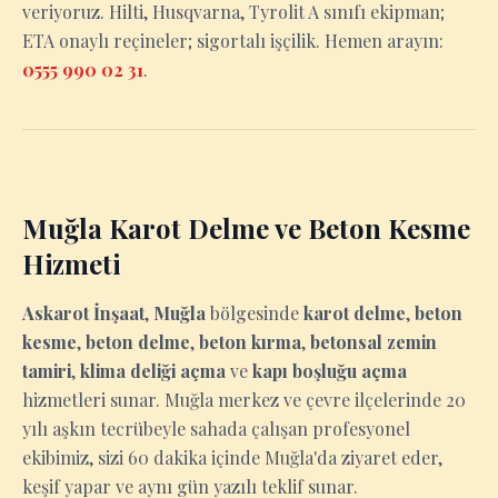
veriyoruz. Hilti, Husqvarna, Tyrolit A sınıfı ekipman;
ETA onaylı reçineler; sigortalı işçilik. Hemen arayın:
0555 990 02 31
.
Muğla Karot Delme ve Beton Kesme
Hizmeti
Askarot İnşaat
,
Muğla
bölgesinde
karot delme
,
beton
kesme
,
beton delme
,
beton kırma
,
betonsal zemin
tamiri
,
klima deliği açma
ve
kapı boşluğu açma
hizmetleri sunar. Muğla merkez ve çevre ilçelerinde 20
yılı aşkın tecrübeyle sahada çalışan profesyonel
ekibimiz, sizi 60 dakika içinde Muğla'da ziyaret eder,
keşif yapar ve aynı gün yazılı teklif sunar.