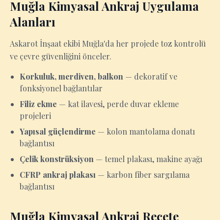
Muğla Kimyasal Ankraj Uygulama
Alanları
Askarot İnşaat ekibi Muğla'da her projede toz kontrolü
ve çevre güvenliğini önceler.
Korkuluk, merdiven, balkon
— dekoratif ve
fonksiyonel bağlantılar
Filiz ekme
— kat ilavesi, perde duvar ekleme
projeleri
Yapısal güçlendirme
— kolon mantolama donatı
bağlantısı
Çelik konstrüksiyon
— temel plakası, makine ayağı
CFRP ankraj plakası
— karbon fiber sargılama
bağlantısı
Muğla Kimyasal Ankraj Reçete