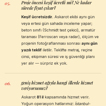
Proje öncesi keşif ücretli mi? Ne kadar
05
.
sürede fiyat çıkar?
Keşif ücretsizdir
. Askarot ekibi aynı gün
veya ertesi gün sahada inceleme yapar;
beton sınıfı (Schmidt test çekici), armatür
taraması (Ferroscan veya radar), ölçüm ve
projenin fotoğraflanması sonrası
aynı gün
yazılı teklif
iletilir. Teklifte metraj, reçine
cinsi, ekipman süresi ve iş güvenliği planı
yer alır — sürpriz ek yok.
geniş hizmet ağıyla hangi illerde hizmet
06
.
veriyorsunuz?
Askarot
81 il
kapsamında hizmet verir.
Yoğun operasyon hatlarımız:
İstanbul-