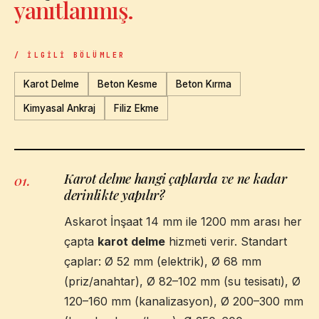
yanıtlanmış.
/ İLGILI BÖLÜMLER
Karot Delme
Beton Kesme
Beton Kırma
Kimyasal Ankraj
Filiz Ekme
Karot delme hangi çaplarda ve ne kadar
01
.
derinlikte yapılır?
Askarot İnşaat 14 mm ile 1200 mm arası her
çapta
karot delme
hizmeti verir. Standart
çaplar: Ø 52 mm (elektrik), Ø 68 mm
(priz/anahtar), Ø 82–102 mm (su tesisatı), Ø
120–160 mm (kanalizasyon), Ø 200–300 mm