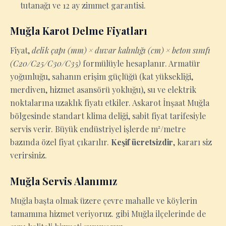
tutanağı ve 12 ay zimmet garantisi.
Muğla Karot Delme Fiyatları
Fiyat,
delik çapı (mm) × duvar kalınlığı (cm) × beton sınıfı
(C20/C25/C30/C35)
formülüyle hesaplanır. Armatür
yoğunluğu, sahanın erişim güçlüğü (kat yüksekliği,
merdiven, hizmet asansörü yokluğu), su ve elektrik
noktalarına uzaklık fiyatı etkiler. Askarot İnşaat Muğla
bölgesinde standart klima deliği, sabit fiyat tarifesiyle
servis verir. Büyük endüstriyel işlerde m²/metre
bazında özel fiyat çıkarılır.
Keşif ücretsizdir
, kararı siz
verirsiniz.
Muğla Servis Alanımız
Muğla başta olmak üzere çevre mahalle ve köylerin
tamamına hizmet veriyoruz. gibi Muğla ilçelerinde de