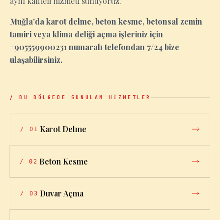
aynı kaliteli hizmeti sunuyoruz.
Muğla'da karot delme, beton kesme, betonsal zemin
tamiri veya klima deliği açma işleriniz için
+905559900231 numaralı telefondan 7/24 bize
ulaşabilirsiniz.
/ BU BÖLGEDE SUNULAN HİZMETLER
Karot Delme
/
01
Beton Kesme
/
02
Duvar Açma
/
03