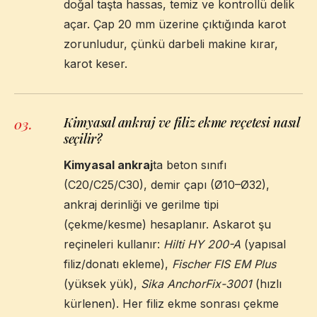
doğal taşta hassas, temiz ve kontrollü delik
açar. Çap 20 mm üzerine çıktığında karot
zorunludur, çünkü darbeli makine kırar,
karot keser.
Kimyasal ankraj ve filiz ekme reçetesi nasıl
03
.
seçilir?
Kimyasal ankraj
ta beton sınıfı
(C20/C25/C30), demir çapı (Ø10–Ø32),
ankraj derinliği ve gerilme tipi
(çekme/kesme) hesaplanır. Askarot şu
reçineleri kullanır:
Hilti HY 200-A
(yapısal
filiz/donatı ekleme),
Fischer FIS EM Plus
(yüksek yük),
Sika AnchorFix-3001
(hızlı
kürlenen). Her filiz ekme sonrası çekme