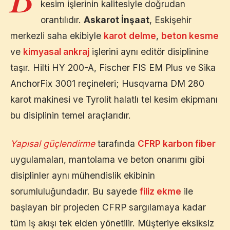
kesim işlerinin kalitesiyle doğrudan
orantılıdır.
Askarot İnşaat
,
Eskişehir
merkezli saha ekibiyle
karot delme
,
beton kesme
ve
kimyasal ankraj
işlerini aynı editör disiplinine
taşır. Hilti HY 200-A, Fischer FIS EM Plus ve Sika
AnchorFix 3001 reçineleri; Husqvarna DM 280
karot makinesi ve Tyrolit halatlı tel kesim ekipmanı
bu disiplinin temel araçlarıdır.
Yapısal güçlendirme
tarafında
CFRP karbon fiber
uygulamaları, mantolama ve beton onarımı gibi
disiplinler aynı mühendislik ekibinin
sorumluluğundadır. Bu sayede
filiz ekme
ile
başlayan bir projeden CFRP sargılamaya kadar
tüm iş akışı tek elden yönetilir. Müşteriye eksiksiz