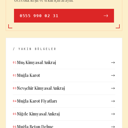
Ücretsiz keşif ve teklif için arayın.
0555 990 02 31
/ YAKIN BÖLGELER
Muş Kimyasal Ankraj
01
Muğla Karot
02
Nevşehir Kimyasal Ankraj
03
Muğla Karot Fiyatları
04
Niğde Kimyasal Ankraj
05
Muğla Beton Delme
06