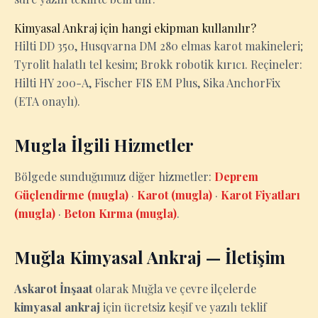
Kimyasal Ankraj için hangi ekipman kullanılır?
Hilti DD 350, Husqvarna DM 280 elmas karot makineleri;
Tyrolit halatlı tel kesim; Brokk robotik kırıcı. Reçineler:
Hilti HY 200-A, Fischer FIS EM Plus, Sika AnchorFix
(ETA onaylı).
Mugla İlgili Hizmetler
Bölgede sunduğumuz diğer hizmetler:
Deprem
Güçlendirme (mugla)
·
Karot (mugla)
·
Karot Fiyatları
(mugla)
·
Beton Kırma (mugla)
.
Muğla Kimyasal Ankraj — İletişim
Askarot İnşaat
olarak Muğla ve çevre ilçelerde
kimyasal ankraj
için ücretsiz keşif ve yazılı teklif