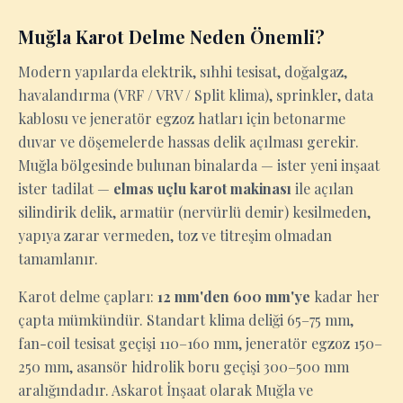
Muğla Karot Delme Neden Önemli?
Modern yapılarda elektrik, sıhhi tesisat, doğalgaz,
havalandırma (VRF / VRV / Split klima), sprinkler, data
kablosu ve jeneratör egzoz hatları için betonarme
duvar ve döşemelerde hassas delik açılması gerekir.
Muğla bölgesinde bulunan binalarda — ister yeni inşaat
ister tadilat —
elmas uçlu karot makinası
ile açılan
silindirik delik, armatür (nervürlü demir) kesilmeden,
yapıya zarar vermeden, toz ve titreşim olmadan
tamamlanır.
Karot delme çapları:
12 mm'den 600 mm'ye
kadar her
çapta mümkündür. Standart klima deliği 65–75 mm,
fan-coil tesisat geçişi 110–160 mm, jeneratör egzoz 150–
250 mm, asansör hidrolik boru geçişi 300–500 mm
aralığındadır. Askarot İnşaat olarak Muğla ve