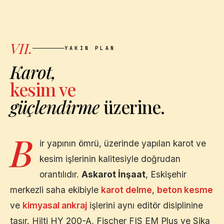
VII.
YAKIN PLAN
Karot,
kesim ve
güçlendirme
üzerine.
B
ir yapının ömrü, üzerinde yapılan karot ve
kesim işlerinin kalitesiyle doğrudan
orantılıdır.
Askarot İnşaat
,
Eskişehir
merkezli saha ekibiyle
karot delme
,
beton kesme
ve
kimyasal ankraj
işlerini aynı editör disiplinine
taşır. Hilti HY 200-A, Fischer FIS EM Plus ve Sika