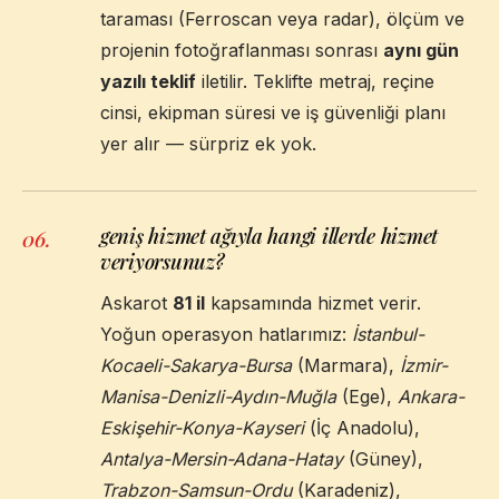
taraması (Ferroscan veya radar), ölçüm ve
projenin fotoğraflanması sonrası
aynı gün
yazılı teklif
iletilir. Teklifte metraj, reçine
cinsi, ekipman süresi ve iş güvenliği planı
yer alır — sürpriz ek yok.
geniş hizmet ağıyla hangi illerde hizmet
06
.
veriyorsunuz?
Askarot
81 il
kapsamında hizmet verir.
Yoğun operasyon hatlarımız:
İstanbul-
Kocaeli-Sakarya-Bursa
(Marmara),
İzmir-
Manisa-Denizli-Aydın-Muğla
(Ege),
Ankara-
Eskişehir-Konya-Kayseri
(İç Anadolu),
Antalya-Mersin-Adana-Hatay
(Güney),
Trabzon-Samsun-Ordu
(Karadeniz),