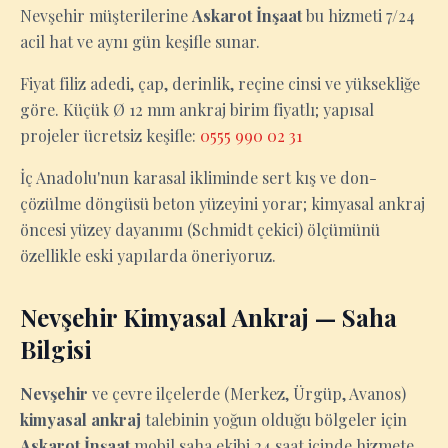
Nevşehir müşterilerine
Askarot İnşaat
bu hizmeti 7/24
acil hat ve aynı gün keşifle sunar.
Fiyat filiz adedi, çap, derinlik, reçine cinsi ve yüksekliğe
göre. Küçük Ø 12 mm ankraj birim fiyatlı; yapısal
projeler ücretsiz keşifle:
0555 990 02 31
İç Anadolu'nun karasal ikliminde sert kış ve don-
çözülme döngüsü beton yüzeyini yorar; kimyasal ankraj
öncesi yüzey dayanımı (Schmidt çekici) ölçümünü
özellikle eski yapılarda öneriyoruz.
Nevşehir Kimyasal Ankraj — Saha
Bilgisi
Nevşehir
ve çevre ilçelerde (Merkez, Ürgüp, Avanos)
kimyasal ankraj
talebinin yoğun olduğu bölgeler için
Askarot İnşaat
mobil saha ekibi 24 saat içinde hizmete