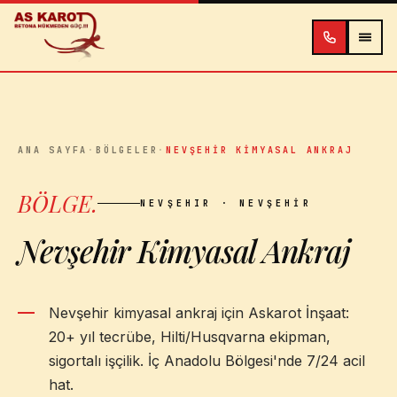
İçeriğe atla
ANA SAYFA
·
BÖLGELER
·
NEVŞEHIR KIMYASAL ANKRAJ
BÖLGE
.
NEVŞEHIR
· NEVŞEHIR
Nevşehir Kimyasal Ankraj
Nevşehir kimyasal ankraj için Askarot İnşaat:
20+ yıl tecrübe, Hilti/Husqvarna ekipman,
sigortalı işçilik. İç Anadolu Bölgesi'nde 7/24 acil
hat.