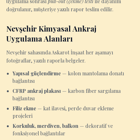
uygulama sonrası
pull-out (çekme) testi
ile dayanım
doğrulanır, müşteriye yazılı rapor teslim edilir.
Nevşehir Kimyasal Ankraj
Uygulama Alanları
Nevşehir sahasında Askarot İnşaat her aşamayı
fotoğraflar, yazılı raporla belgeler.
Yapısal güçlendirme
— kolon mantolama donatı
bağlantısı
CFRP ankraj plakası
— karbon fiber sargılama
bağlantısı
Filiz ekme
— kat ilavesi, perde duvar ekleme
projeleri
Korkuluk, merdiven, balkon
— dekoratif ve
fonksiyonel bağlantılar