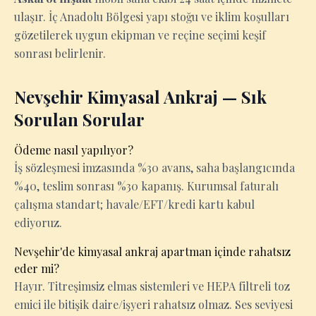
ulaşır. İç Anadolu Bölgesi yapı stoğu ve iklim koşulları
gözetilerek uygun ekipman ve reçine seçimi keşif
sonrası belirlenir.
Nevşehir Kimyasal Ankraj — Sık
Sorulan Sorular
Ödeme nasıl yapılıyor?
İş sözleşmesi imzasında %30 avans, saha başlangıcında
%40, teslim sonrası %30 kapanış. Kurumsal faturalı
çalışma standart; havale/EFT/kredi kartı kabul
ediyoruz.
Nevşehir'de kimyasal ankraj apartman içinde rahatsız
eder mi?
Hayır. Titreşimsiz elmas sistemleri ve HEPA filtreli toz
emici ile bitişik daire/işyeri rahatsız olmaz. Ses seviyesi