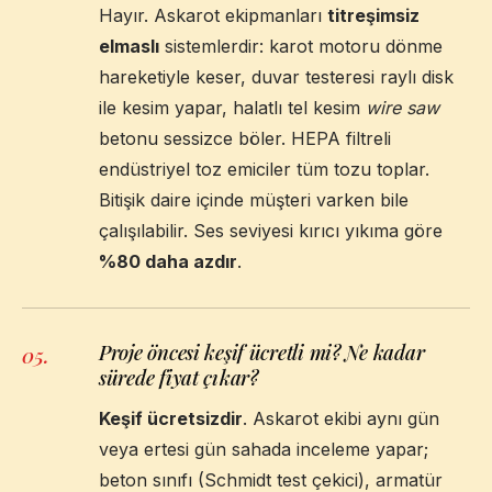
Hayır. Askarot ekipmanları
titreşimsiz
elmaslı
sistemlerdir: karot motoru dönme
hareketiyle keser, duvar testeresi raylı disk
ile kesim yapar, halatlı tel kesim
wire saw
betonu sessizce böler. HEPA filtreli
endüstriyel toz emiciler tüm tozu toplar.
Bitişik daire içinde müşteri varken bile
çalışılabilir. Ses seviyesi kırıcı yıkıma göre
%80 daha azdır
.
Proje öncesi keşif ücretli mi? Ne kadar
05
.
sürede fiyat çıkar?
Keşif ücretsizdir
. Askarot ekibi aynı gün
veya ertesi gün sahada inceleme yapar;
beton sınıfı (Schmidt test çekici), armatür