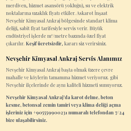
merdiven, hizmet asansörü yokluğu), su ve elektrik
noktalarına uzaklık fiyatı etkiler. Askarot İnşaat
Nevşehir Kimyasal Ankraj bölgesinde standart klima
deliği, sabit fiyat tarifesiyle servis verir. Büyük
endüstriyel işlerde m²/metre bazında özel fiyat
çıkarılır.
Keşif ücretsizdir
, kararı siz verirsiniz.
Nevşehir Kimyasal Ankraj Servis Alanımız
Nevşehir Kimyasal Ankraj başta olmak üzere çevre
mahalle ve köylerin tamamına hizmet veriyoruz. gibi
Nevşehir ilçelerinde de aynı kaliteli hizmeti sunuyoruz.
Nevşehir Kimyasal Ankraj'da karot delme, beton
kesme, betonsal zemin tamiri veya klima deliği açma
işleriniz için +905559900231 numaralı telefondan 7/24
bize ulaşabilirsiniz.