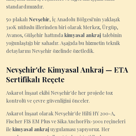
standardımızdır.
50 plakalı
Nevşehir
, İç Anadolu Bölgesi'nin yaklaşık
310K nüfuslu illerinden biri olarak Merkez, Ürgüp,
Avanos, Gülşehir hattında
kimyasal ankraj
talebinin
yoğunlaştığı bir sahadır. Aşağıda bu hizmetin teknik
detaylarını Nevşehir özelinde özetledik.
Nevşehir'de Kimyasal Ankraj — ETA
Sertifikalı Reçete
Askarot İnşaat ekibi Nevşehir'de her projede toz
kontrolü ve çevre güvenliğini önceler.
Askarot İnşaat olarak Nevşehir'de Hilti HY 200-A,
Fischer FIS EM Plus ve Sika AnchorFix-3001 reçineleri
ile
kimyasal ankraj
uygulaması yapıyoruz. Her