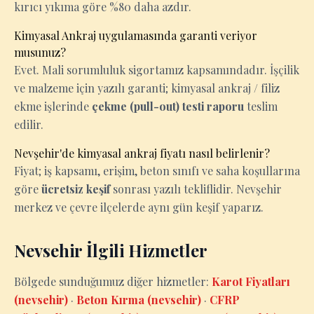
kırıcı yıkıma göre %80 daha azdır.
Kimyasal Ankraj uygulamasında garanti veriyor
musunuz?
Evet. Mali sorumluluk sigortamız kapsamındadır. İşçilik
ve malzeme için yazılı garanti; kimyasal ankraj / filiz
ekme işlerinde
çekme (pull-out) testi raporu
teslim
edilir.
Nevşehir'de kimyasal ankraj fiyatı nasıl belirlenir?
Fiyat; iş kapsamı, erişim, beton sınıfı ve saha koşullarına
göre
ücretsiz keşif
sonrası yazılı tekliflidir. Nevşehir
merkez ve çevre ilçelerde aynı gün keşif yaparız.
Nevsehir İlgili Hizmetler
Bölgede sunduğumuz diğer hizmetler:
Karot Fiyatları
(nevsehir)
·
Beton Kırma (nevsehir)
·
CFRP