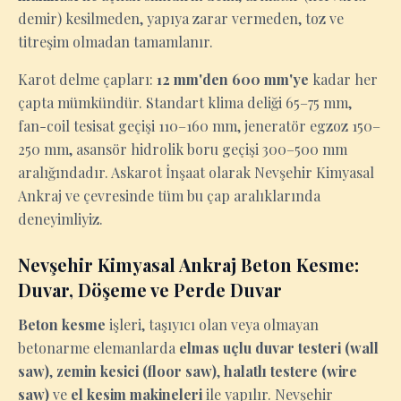
demir) kesilmeden, yapıya zarar vermeden, toz ve
titreşim olmadan tamamlanır.
Karot delme çapları:
12 mm'den 600 mm'ye
kadar her
çapta mümkündür. Standart klima deliği 65–75 mm,
fan-coil tesisat geçişi 110–160 mm, jeneratör egzoz 150–
250 mm, asansör hidrolik boru geçişi 300–500 mm
aralığındadır. Askarot İnşaat olarak Nevşehir Kimyasal
Ankraj ve çevresinde tüm bu çap aralıklarında
deneyimliyiz.
Nevşehir Kimyasal Ankraj Beton Kesme:
Duvar, Döşeme ve Perde Duvar
Beton kesme
işleri, taşıyıcı olan veya olmayan
betonarme elemanlarda
elmas uçlu duvar testeri (wall
saw)
,
zemin kesici (floor saw)
,
halatlı testere (wire
saw)
ve
el kesim makineleri
ile yapılır. Nevşehir