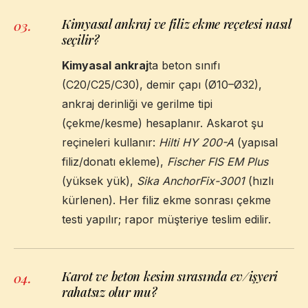
Kimyasal ankraj ve filiz ekme reçetesi nasıl
03
.
seçilir?
Kimyasal ankraj
ta beton sınıfı
(C20/C25/C30), demir çapı (Ø10–Ø32),
ankraj derinliği ve gerilme tipi
(çekme/kesme) hesaplanır. Askarot şu
reçineleri kullanır:
Hilti HY 200-A
(yapısal
filiz/donatı ekleme),
Fischer FIS EM Plus
(yüksek yük),
Sika AnchorFix-3001
(hızlı
kürlenen). Her filiz ekme sonrası çekme
testi yapılır; rapor müşteriye teslim edilir.
Karot ve beton kesim sırasında ev/işyeri
04
.
rahatsız olur mu?