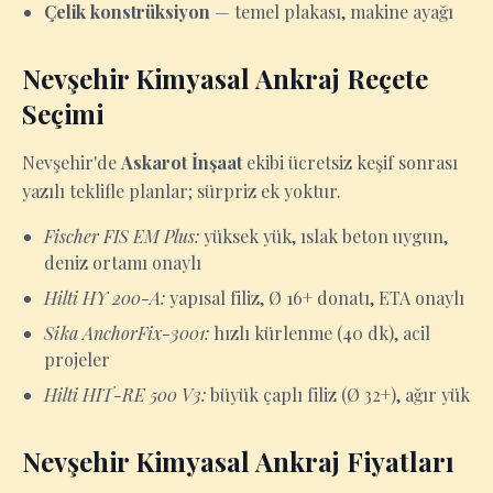
Çelik konstrüksiyon
— temel plakası, makine ayağı
Nevşehir Kimyasal Ankraj Reçete
Seçimi
Nevşehir'de
Askarot İnşaat
ekibi ücretsiz keşif sonrası
yazılı teklifle planlar; sürpriz ek yoktur.
Fischer FIS EM Plus:
yüksek yük, ıslak beton uygun,
deniz ortamı onaylı
Hilti HY 200-A:
yapısal filiz, Ø 16+ donatı, ETA onaylı
Sika AnchorFix-3001:
hızlı kürlenme (40 dk), acil
projeler
Hilti HIT-RE 500 V3:
büyük çaplı filiz (Ø 32+), ağır yük
Nevşehir Kimyasal Ankraj Fiyatları