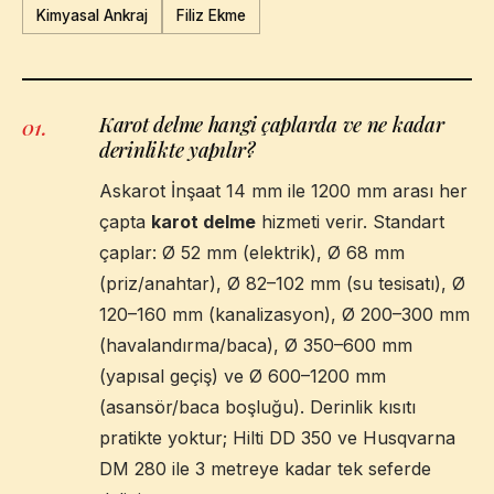
Kimyasal Ankraj
Filiz Ekme
Karot delme hangi çaplarda ve ne kadar
01
.
derinlikte yapılır?
Askarot İnşaat 14 mm ile 1200 mm arası her
çapta
karot delme
hizmeti verir. Standart
çaplar: Ø 52 mm (elektrik), Ø 68 mm
(priz/anahtar), Ø 82–102 mm (su tesisatı), Ø
120–160 mm (kanalizasyon), Ø 200–300 mm
(havalandırma/baca), Ø 350–600 mm
(yapısal geçiş) ve Ø 600–1200 mm
(asansör/baca boşluğu). Derinlik kısıtı
pratikte yoktur; Hilti DD 350 ve Husqvarna
DM 280 ile 3 metreye kadar tek seferde