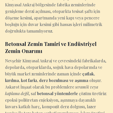
Kimyasal Ankraj bölgesinde fabrika zeminlerinde
genişleme derzi açılması, otoparkta tesisat şaftı için
döşeme kesimi, apartmanda yeni kapı veya pencere
boşluğu için duvar kesimi gibi hassas işleri milimetrik
doğrulukta tamamlıyoruz.
Betonsal Zemin Tamiri ve Endüstriyel
Zemin Onarımı
Nevşehir Kimyasal Ankraj ve çevresindeki fabrikalarda,
depolarda, otoparklarda, soğuk hava depolarında ve
büyük market zeminlerinde zaman içinde
çatlak,
kırılma, kot farkı, derz bozulması ve aşınma
oluşur.
Askarot İnşaat olarak bu problemlere
seramik veya
kaplama değil
, saf
betonsal yöntemlerle
çözüm üretiriz:
epoksi/poliüretan enjeksiyon, aşınmaya dayanıklı
kuvars katkılı harç, kompozit derz dolgusu, lazer