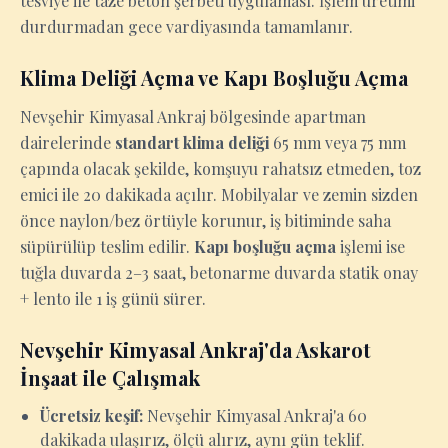
tesviye ile taze beton şerbeti uygulaması. İşlem üretimi
durdurmadan gece vardiyasında tamamlanır.
Klima Deliği Açma ve Kapı Boşluğu Açma
Nevşehir Kimyasal Ankraj bölgesinde apartman
dairelerinde
standart klima deliği
65 mm veya 75 mm
çapında olacak şekilde, komşuyu rahatsız etmeden, toz
emici ile 20 dakikada açılır. Mobilyalar ve zemin sizden
önce naylon/bez örtüyle korunur, iş bitiminde saha
süpürülüp teslim edilir.
Kapı boşluğu açma
işlemi ise
tuğla duvarda 2–3 saat, betonarme duvarda statik onay
+ lento ile 1 iş günü sürer.
Nevşehir Kimyasal Ankraj'da Askarot
İnşaat ile Çalışmak
Ücretsiz keşif:
Nevşehir Kimyasal Ankraj'a 60
dakikada ulaşırız, ölçü alırız, aynı gün teklif.