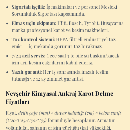
Sigortalı işçilik:
İş makinaları ve personel Mesleki
Sorumluluk Sigortası kapsamında.
Elmas uçlu ekipman:
Hilti, Bosch, Tyrolit, Husqvarna
marka profesyonel karot ve kesim makineleri.
Toz kontrol sistemi:
HEPA filtreli endüstriyel toz
emici — iç mekanda görünür toz bırakmaz.
7/24 acil servis:
Gece saat 3'te bile su baskını/kaçak
için acil kesim çağrılarını kabul ederiz.
Yazılı garanti:
Her iş sonrasında imzalı teslim
tutanağı ve 12 ay zimmet garantisi.
Nevşehir Kimyasal Ankraj Karot Delme
Fiyatları
Fiyat,
delik çapı (mm) × duvar kalınlığı (cm) × beton sınıfı
(C20/C25/C30/C35)
formülüyle hesaplanır. Armatür
yoğunluğu, sahanın erişim güçlüğü (kat yüksekliği,