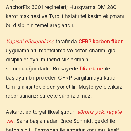
AnchorFix 3001 reçineleri; Husqvarna DM 280
karot makinesi ve Tyrolit halatlı tel kesim ekipmanı
bu disiplinin temel araçlarıdır.
Yapısal güçlendirme
tarafında
CFRP karbon fiber
uygulamaları, mantolama ve beton onarımı gibi
disiplinler aynı mühendislik ekibinin
sorumluluğundadır. Bu sayede
filiz ekme
ile
başlayan bir projeden CFRP sargılamaya kadar
tüm iş akışı tek elden yönetilir. Müşteriye eksiksiz
rapor sunarız; süreçte sürpriz olmaz.
Askarot editoryal ilkesi şudur:
sürpriz yok, reçete
var
. Saha başlamadan önce Schmidt çekici ile
beton sınıfı, Ferroscan ile armatür konumu, keşif