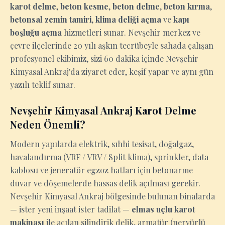
karot delme
,
beton kesme
,
beton delme
,
beton kırma
,
betonsal zemin tamiri
,
klima deliği açma
ve
kapı
boşluğu açma
hizmetleri sunar. Nevşehir merkez ve
çevre ilçelerinde 20 yılı aşkın tecrübeyle sahada çalışan
profesyonel ekibimiz, sizi 60 dakika içinde Nevşehir
Kimyasal Ankraj'da ziyaret eder, keşif yapar ve aynı gün
yazılı teklif sunar.
Nevşehir Kimyasal Ankraj Karot Delme
Neden Önemli?
Modern yapılarda elektrik, sıhhi tesisat, doğalgaz,
havalandırma (VRF / VRV / Split klima), sprinkler, data
kablosu ve jeneratör egzoz hatları için betonarme
duvar ve döşemelerde hassas delik açılması gerekir.
Nevşehir Kimyasal Ankraj bölgesinde bulunan binalarda
— ister yeni inşaat ister tadilat —
elmas uçlu karot
makinası
ile açılan silindirik delik, armatür (nervürlü