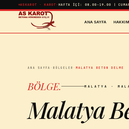
İçeriğe atla
ASKAROT · KAROT
·
HAFTA İÇI: 08.00-19.00 | CUMA
ANA SAYFA
HAKKIM
ANA SAYFA
·
BÖLGELER
·
MALATYA BETON DELME
BÖLGE
.
MALATYA
· MAL
Malatya B