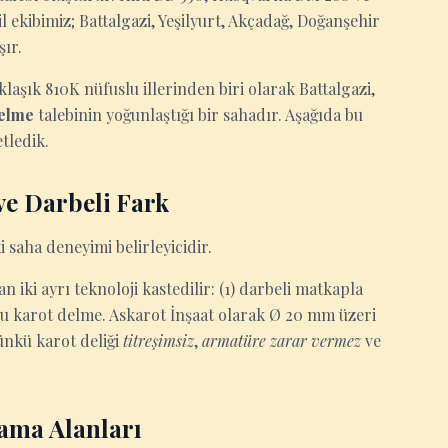
l ekibimiz; Battalgazi, Yeşilyurt, Akçadağ, Doğanşehir
şır.
laşık 810K nüfuslu illerinden biri olarak Battalgazi,
elme
talebinin yoğunlaştığı bir sahadır. Aşağıda bu
tledik.
e Darbeli Fark
 saha deneyimi belirleyicidir.
iki ayrı teknoloji kastedilir: (1) darbeli matkapla
çlu karot delme. Askarot İnşaat olarak Ø 20 mm üzeri
ünkü karot deliği
titreşimsiz
,
armatüre zarar vermez
ve
ama Alanları