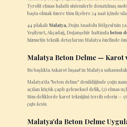
Tyrolit elmas halatlı sistemlerle donatılmış mobi
başta olmak üzere tüm ilçelere 24 saat içinde ula
44 plakalı
Malatya
, Doğu Anadolu Bölgesi'nin yak
Yeşilyurt, Akçadağ, Doğanşehir hattında
beton d
hizmetin teknik detaylarını Malatya özelinde öze
Malatya Beton Delme — Karot v
Bu başlıkta Askarot İnşaat'ın Malatya sahasındaki
Malatya'da "beton delme" denildiğinde çoğu zaman 
açılan küçük çaplı geleneksel delik, (2) elmas u
tüm deliklerde karot tekniğini tercih ederiz — ç
çapı kesin
.
Malatya'da Beton Delme Uygul