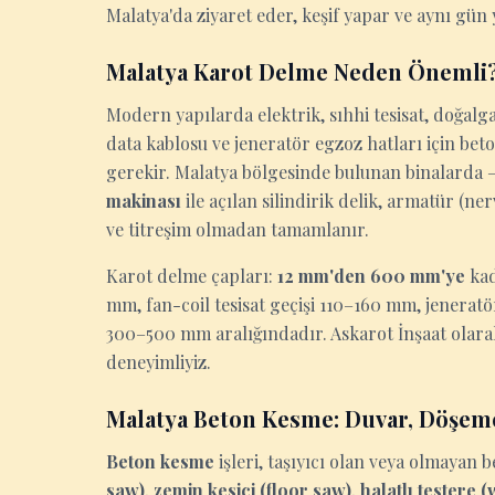
Malatya'da ziyaret eder, keşif yapar ve aynı gün y
Malatya Karot Delme Neden Önemli
Modern yapılarda elektrik, sıhhi tesisat, doğalga
data kablosu ve jeneratör egzoz hatları için be
gerekir. Malatya bölgesinde bulunan binalarda — 
makinası
ile açılan silindirik delik, armatür (n
ve titreşim olmadan tamamlanır.
Karot delme çapları:
12 mm'den 600 mm'ye
kad
mm, fan-coil tesisat geçişi 110–160 mm, jenerat
300–500 mm aralığındadır. Askarot İnşaat olara
deneyimliyiz.
Malatya Beton Kesme: Duvar, Döşem
Beton kesme
işleri, taşıyıcı olan veya olmaya
saw)
,
zemin kesici (floor saw)
,
halatlı testere 