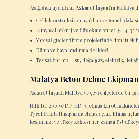
Aşağıdaki ayrıntılar
Askarot İnşaat
'ın Malatya'
Çelik konstrüksiyon ayakları ve temel plakası
Kimyasal ankraj ve filiz ekme öncesi Ø 14-32 
Yapısal güçlendirme projelerinde donatı ek b
Klima ve havalandırma delikleri
Tesisat hatları — su, doğalgaz, elektrik, iletiş
Malatya Beton Delme Ekipman
Askarot İnşaat, Malatya ve çevre ilçelerde bu işi s
Hilti DD 200 ve DD-HD 30 elmas karot makineleri
Tyrolit/Hilti/Husqvarna elmas uçlar. Elmas uçla
kesim hızı ve yüzey kalitesi her zaman üst düzey