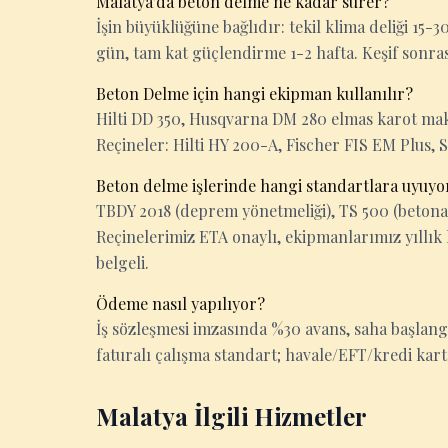
Malatya'da beton delme ne kadar sürer?
İşin büyüklüğüne bağlıdır: tekil klima deliği 15
gün, tam kat güçlendirme 1-2 hafta. Keşif sonrası k
Beton Delme için hangi ekipman kullanılır?
Hilti DD 350, Husqvarna DM 280 elmas karot makin
Reçineler: Hilti HY 200-A, Fischer FIS EM Plus, 
Beton delme işlerinde hangi standartlara uyuy
TBDY 2018 (deprem yönetmeliği), TS 500 (betona
Reçinelerimiz ETA onaylı, ekipmanlarımız yıllık 
belgeli.
Ödeme nasıl yapılıyor?
İş sözleşmesi imzasında %30 avans, saha başlan
faturalı çalışma standart; havale/EFT/kredi kart
Malatya İlgili Hizmetler