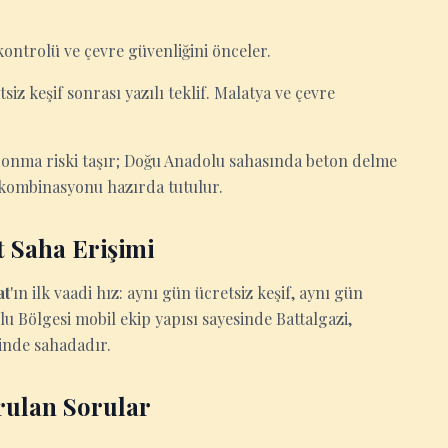
kontrolü ve çevre güvenliğini önceler.
siz keşif sonrası yazılı teklif. Malatya ve çevre
onma riski taşır; Doğu Anadolu sahasında beton delme
i kombinasyonu hazırda tutulur.
 Saha Erişimi
at
'ın ilk vaadi hız: aynı gün ücretsiz keşif, aynı gün
olu Bölgesi mobil ekip yapısı sayesinde Battalgazi,
içinde sahadadır.
rulan Sorular