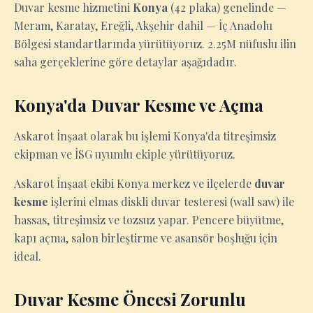
Duvar kesme hizmetini
Konya
(42 plaka) genelinde —
Meram, Karatay, Ereğli, Akşehir dahil — İç Anadolu
Bölgesi standartlarında yürütüyoruz. 2.25M nüfuslu ilin
saha gerçeklerine göre detaylar aşağıdadır.
Konya'da Duvar Kesme ve Açma
Askarot İnşaat olarak bu işlemi Konya'da titreşimsiz
ekipman ve İSG uyumlu ekiple yürütüyoruz.
Askarot İnşaat ekibi Konya merkez ve ilçelerde
duvar
kesme
işlerini elmas diskli duvar testeresi (wall saw) ile
hassas, titreşimsiz ve tozsuz yapar. Pencere büyütme,
kapı açma, salon birleştirme ve asansör boşluğu için
ideal.
Duvar Kesme Öncesi Zorunlu