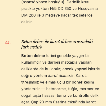
(asansör/baca boşluğu). Derinlik kısıtı
pratikte yoktur; Hilti DD 350 ve Husqvarna
DM 280 ile 3 metreye kadar tek seferde
delinir.
Beton delme ile karot delme arasındaki
02
.
fark nedir?
Beton delme
terimi genelde yaygın bir
kullanımdır ve darbeli matkapla yapılan
deliklerde de kullanılır; ancak yapısal işlerde
doğru yöntem
karot delme
dir. Karot,
titreşimsiz ve elmas uçlu bir döner kesim
yöntemidir — betonarme, tuğla, mermer ve
doğal taşta hassas, temiz ve kontrollü delik
açar. Çap 20 mm üzerine çıktığında karot