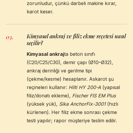
zorunludur, çünkü darbeli makine kırar,
karot keser.
Kimyasal ankraj ve filiz ekme reçetesi nasıl
03
.
seçilir?
Kimyasal ankraj
ta beton sınıfı
(C20/C25/C30), demir çapı (Ø10–Ø32),
ankraj derinliği ve gerilme tipi
(çekme/kesme) hesaplanır. Askarot şu
reçineleri kullanır:
Hilti HY 200-A
(yapısal
filiz/donatı ekleme),
Fischer FIS EM Plus
(yüksek yük),
Sika AnchorFix-3001
(hızlı
kürlenen). Her filiz ekme sonrası çekme
testi yapılır; rapor müşteriye teslim edilir.