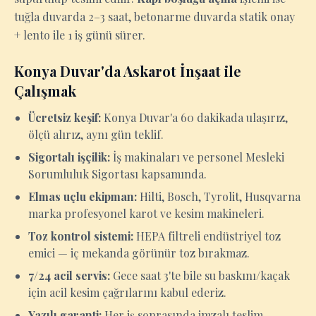
tuğla duvarda 2–3 saat, betonarme duvarda statik onay
+ lento ile 1 iş günü sürer.
Konya Duvar'da Askarot İnşaat ile
Çalışmak
Ücretsiz keşif:
Konya Duvar'a 60 dakikada ulaşırız,
ölçü alırız, aynı gün teklif.
Sigortalı işçilik:
İş makinaları ve personel Mesleki
Sorumluluk Sigortası kapsamında.
Elmas uçlu ekipman:
Hilti, Bosch, Tyrolit, Husqvarna
marka profesyonel karot ve kesim makineleri.
Toz kontrol sistemi:
HEPA filtreli endüstriyel toz
emici — iç mekanda görünür toz bırakmaz.
7/24 acil servis:
Gece saat 3'te bile su baskını/kaçak
için acil kesim çağrılarını kabul ederiz.
Yazılı garanti:
Her iş sonrasında imzalı teslim