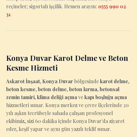
reçineler; sigortalı işçilik. Hemen arayın:
0555 990 02
31
.
Konya Duvar Karot Delme ve Beton
Kesme Hizmeti
Askarot İnşaat
,
Konya Duvar
bölgesinde
karot delme
,
beton kesme
,
beton delme
,
beton kırma
,
betonsal
zemin tamiri
,
klima deliği açma
ve
kapı boşluğu açma
hizmetleri sunar. Konya merkez ve çevre ilçelerinde 20
yılı aşkın tecrübeyle sahada çalışan profesyonel
ekibimiz, sizi 60 dakika içinde Konya Duvar'da ziyaret
eder, keşif yapar ve aynı gün yazılı teklif sunar.