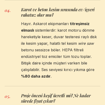
Karot ve beton kesim sırasında ev/işyeri
04
.
rahatsız olur mu?
Hayır. Askarot ekipmanları
titreşimsiz
elmaslı
sistemlerdir: karot motoru dönme
hareketiyle keser, duvar testeresi raylı disk
ile kesim yapar, halatlı tel kesim
wire saw
betonu sessizce böler. HEPA filtreli
endüstriyel toz emiciler tüm tozu toplar.
Bitişik daire içinde müşteri varken bile
çalışılabilir. Ses seviyesi kırıcı yıkıma göre
%80 daha azdır
.
Proje öncesi keşif ücretli mi? Ne kadar
05
.
sürede fiyat çıkar?