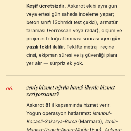
Keşif ücretsizdir
. Askarot ekibi aynı gün
veya ertesi gün sahada inceleme yapar;
beton sınıfı (Schmidt test çekici), armatür
taraması (Ferroscan veya radar), ölçüm ve
projenin fotoğraflanması sonrası
aynı gün
yazılı teklif
iletilir. Teklifte metraj, reçine
cinsi, ekipman süresi ve iş güvenliği planı
yer alır — sürpriz ek yok.
geniş hizmet ağıyla hangi illerde hizmet
06
.
veriyorsunuz?
Askarot
81 il
kapsamında hizmet verir.
Yoğun operasyon hatlarımız:
İstanbul-
Kocaeli-Sakarya-Bursa
(Marmara),
İzmir-
Manisa-Denizli-Aydın-Muğla
(Ege),
Ankara-