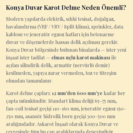
Konya Duvar Karot Delme Neden Önemli?
Modern yapılarda elektrik, sıhhi tesisat, doğalgaz,
havalandırma (VRF / VRV / Split klima), sprinkler, data
kablosu ve jeneratör egzoz hatları için betonarme
duvar ve döşemelerde hassas delik açılması gerekir.
Konya Duvar bölgesinde bulunan binalarda — ister yeni
inşaat ister tadilat —
elmas uçlu karot makinası
ile
açılan silindirik delik, armatür (nervürlü demir)
kesilmeden, yapıya zarar vermeden, toz ve titreşim
olmadan tamamlanır.
Karot delme çapları:
12 mm'den 600 mm'ye
kadar her
çapta mümkündür. Standart klima deliği 65–75 mm,
fan-coil tesisat geçişi 110–160 mm, jeneratör egzoz 150–
250 mm, asansör hidrolik boru geçişi 300–500 mm
aralığındadır. Askarot İnşaat olarak Konya Duvar ve
çevresinde tüm bu çap aralıklarında deneyimliyiz.