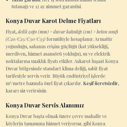
tutanağı ve 12 ay zimmet garantisi.
Konya Duvar Karot Delme Fiyatları
Fiyat,
delik çapı (mm) × duvar kalınlığı (cm) × beton sınıfı
(C20/C25/C30/C35)
formülüyle hesaplanır. Armatür
yoğunluğu, sahanın erişim güçlüğü (kat yüksekliği,
merdiven, hizmet asansörü yokluğu), su ve elektrik
noktalarına uzaklık fiyatı etkiler. Askarot İnşaat Konya
Duvar bölgesinde standart klima deliği, sabit fiyat
tarifesiyle servis verir. Büyük endüstriyel işlerde
m²/metre bazında özel fiyat çıkarılır.
Keşif ücretsizdir
,
kararı siz verirsiniz.
Konya Duvar Servis Alanımız
Konya Duvar başta olmak üzere çevre mahalle ve
köylerin tamamına hizmet veriyoruz. gibi Konya