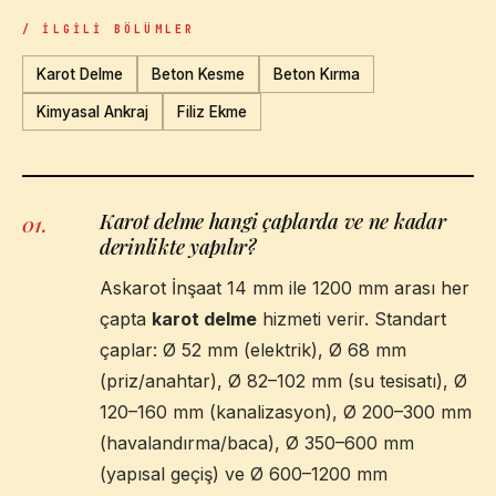
/ İLGILI BÖLÜMLER
Karot Delme
Beton Kesme
Beton Kırma
Kimyasal Ankraj
Filiz Ekme
Karot delme hangi çaplarda ve ne kadar
01
.
derinlikte yapılır?
Askarot İnşaat 14 mm ile 1200 mm arası her
çapta
karot delme
hizmeti verir. Standart
çaplar: Ø 52 mm (elektrik), Ø 68 mm
(priz/anahtar), Ø 82–102 mm (su tesisatı), Ø
120–160 mm (kanalizasyon), Ø 200–300 mm
(havalandırma/baca), Ø 350–600 mm
(yapısal geçiş) ve Ø 600–1200 mm