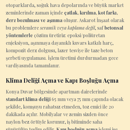
otoparklarda, soğuk hava depolarında ve büyük market
zeminlerinde zaman içinde
çatlak, kırılma, kot farkı,
derz bozulması ve aşınma
oluşur. Askarot İnşaat olarak
bu problemlere
seramik veya kaplama değil
, saf
betonsal
yöntemlerle
çözüm üretiriz: epoksi/poliüretan
enjeksiyon, aşınmaya dayanıklı kuvars katkılı harç,
kompozit derz dolgusu, lazer tesviye ile taze beton
şerbeti uygulaması. İşlem üretimi durdurmadan gece
vardiyasında tamamlanır.
Klima Deliği Açma ve Kapı Boşluğu Açma
Konya Duvar bölgesinde apartman dairelerinde
standart klima deliği
65 mm veya 75 mm çapında olacak
şekilde, komşuyu rahatsız etmeden, toz emici ile 20
dakikada açılır. Mobilyalar ve zemin sizden önce
naylon/bez örtüyle korunur, iş bitiminde saha
süpürülüp teslim edilir.
Kapı boşluğu açma
işlemi ise