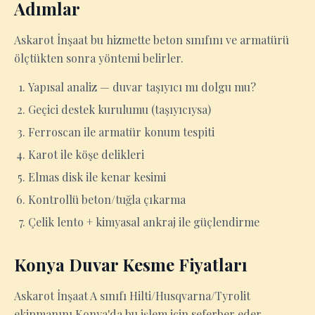
Adımlar
Askarot İnşaat bu hizmette beton sınıfını ve armatürü
ölçtükten sonra yöntemi belirler.
Yapısal analiz — duvar taşıyıcı mı dolgu mu?
Geçici destek kurulumu (taşıyıcıysa)
Ferroscan ile armatür konum tespiti
Karot ile köşe delikleri
Elmas disk ile kenar kesimi
Kontrollü beton/tuğla çıkarma
Çelik lento + kimyasal ankraj ile güçlendirme
Konya Duvar Kesme Fiyatları
Askarot İnşaat A sınıfı Hilti/Husqvarna/Tyrolit
ekipmanını Konya'da bu işlem için seferber eder.