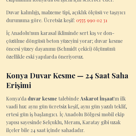
Duvar kalınlığı, malzeme tipi, açıklık ölçüsü ve taşıyıcı
durumuna göre. Ücretsiz keşif:
0555 990 02 31
İç Anadolu'nun karasal ikliminde sert kış ve don-
çözülme döngüsü beton yüzeyini yorar; duvar kesme
öncesi yüzey dayanımı (Schmidt çekici) ölçümünü
özellikle eski yapılarda öneriyoruz.
Konya Duvar Kesme — 24 Saat Saha
Erişimi
Konya'da
duvar kesme
talebinde
Askarot İnşaat
'ın ilk
vaadi hız: aynı gün ücretsiz keşif, aynı gün yazılı teklif,
ertesi gün iş başlangıcı. İç Anadolu Bölgesi mobil ekip
yapısı sayesinde Selçuklu, Meram, Karatay gibi uzak
ilçeler bile 24 saat içinde sahadadır.