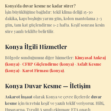
Konya'da duvar kesme ne kadar sürer?
İşin büyüklüğüne bağlıdır: tekil klima deliği 15-30
dakika, kapı boşluğu yarım gün, kolon mantolama 2-3
gün, tam kat güçlendirme 1-2 hafta. Keşif sonrası kesin
süre yazılı teklifte belirtilir.
Konya İlgili Hizmetler
Bölgede sunduğumuz diğer hizmetler:
Kimyasal Ankraj
(konya)
·
CFRP Güçlendirme (konya)
·
Asfalt Kesme
(konya)
·
Karot Firması (konya)
.
Konya Duvar Kesme — İletişim
Askarot İnşaat
olarak Konya ve çevre ilçelerde
duvar
kesme
için ücretsiz keşif ve yazılı teklif veriyoruz. Hilti,
Husqvarna, Tyrolit A sınıfı ekipman; ETA onaylı