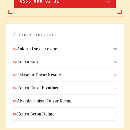
0555 990 02 31
/ YAKIN BÖLGELER
Ankara Duvar Kesme
01
Konya Karot
02
Eskişehir Duvar Kesme
03
Konya Karot Fiyatları
04
Afyonkarahisar Duvar Kesme
05
Konya Beton Delme
06