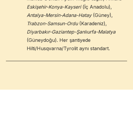
Eskişehir-Konya-Kayseri
(İç Anadolu),
Antalya-Mersin-Adana-Hatay
(Güney),
Trabzon-Samsun-Ordu
(Karadeniz),
Diyarbakır-Gaziantep-Şanlıurfa-Malatya
(Güneydoğu). Her şantiyede
Hilti/Husqvarna/Tyrolit aynı standart.