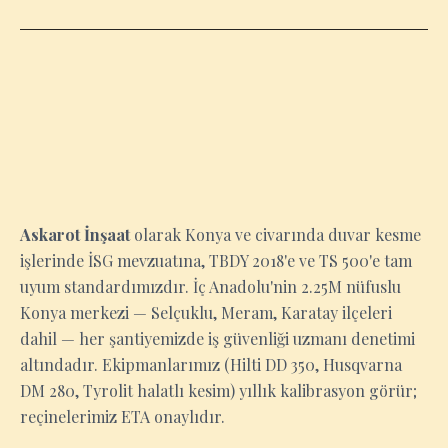
KONYA
Askarot İnşaat
olarak Konya ve civarında duvar kesme
işlerinde İSG mevzuatına, TBDY 2018'e ve TS 500'e tam
uyum standardımızdır. İç Anadolu'nin 2.25M nüfuslu
Konya merkezi — Selçuklu, Meram, Karatay ilçeleri
dahil — her şantiyemizde iş güvenliği uzmanı denetimi
altındadır. Ekipmanlarımız (Hilti DD 350, Husqvarna
DM 280, Tyrolit halatlı kesim) yıllık kalibrasyon görür;
reçinelerimiz ETA onaylıdır.