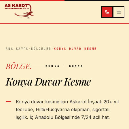
İçeriğe atla
ANA SAYFA
·
BÖLGELER
·
KONYA DUVAR KESME
BÖLGE
.
KONYA
· KONYA
Konya Duvar Kesme
Konya duvar kesme için Askarot İnşaat: 20+ yıl
tecrübe, Hilti/Husqvarna ekipman, sigortalı
işçilik. İç Anadolu Bölgesi'nde 7/24 acil hat.