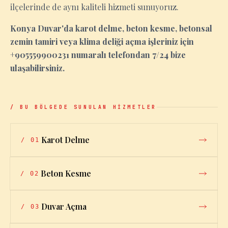
ilçelerinde de aynı kaliteli hizmeti sunuyoruz.
Konya Duvar'da karot delme, beton kesme, betonsal
zemin tamiri veya klima deliği açma işleriniz için
+905559900231 numaralı telefondan 7/24 bize
ulaşabilirsiniz.
/ BU BÖLGEDE SUNULAN HİZMETLER
Karot Delme
/
01
Beton Kesme
/
02
Duvar Açma
/
03