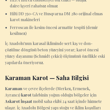
daire/işyeri rahatsız olmaz
Hilti DD 350-CA ve Husqvarna DM 280 orijinal elmas
karot makineleri
Ferroscan ile kesim öncesi armatür tespiti (demir
kesilmez)
İç Anadolu'nun karasal ikliminde sert kış ve don-
çözülme döngüsü beton yüzeyini yorar; karot öncesi
yüzey dayanımı (Schmidt çekici) ölçümünü özellikle eski
yapılarda öneriyoruz.
Karaman Karot — Saha Bilgisi
Karaman
ve çevre ilçelerde (Merkez, Ermenek,
Ayrancı)
karot
talebinin yoğun olduğu bölgeler için
Askarot İnşaat
mobil saha ekibi 24 saat içinde hizmete
ulaşır. İç Anadolu Bölgesi yapı stoğu ve iklim koşulları