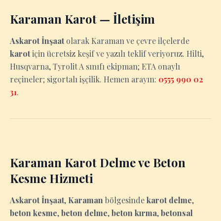
Karaman Karot — İletişim
Askarot İnşaat
olarak Karaman ve çevre ilçelerde
karot
için ücretsiz keşif ve yazılı teklif veriyoruz. Hilti,
Husqvarna, Tyrolit A sınıfı ekipman; ETA onaylı
reçineler; sigortalı işçilik. Hemen arayın:
0555 990 02
31
.
Karaman Karot Delme ve Beton
Kesme Hizmeti
Askarot İnşaat
,
Karaman
bölgesinde
karot delme
,
beton kesme
,
beton delme
,
beton kırma
,
betonsal