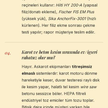
reçineleri kullanır:
Hilti HY 200-A
(yapısal
filiz/donatı ekleme),
Fischer FIS EM Plus
(yüksek yük),
Sika AnchorFix-3001
(hızlı
kürlenen). Her filiz ekme sonrası çekme
testi yapılır; rapor müşteriye teslim edilir.
Karot ve beton kesim sırasında ev/işyeri
04
.
rahatsız olur mu?
Hayır. Askarot ekipmanları
titreşimsiz
elmaslı
sistemlerdir: karot motoru dönme
hareketiyle keser, duvar testeresi raylı disk
ile kesim yapar, halatlı tel kesim
wire saw
betonu sessizce böler. HEPA filtreli
endüstriyel toz emiciler tüm tozu toplar.
Bitişik daire içinde müşteri varken bile