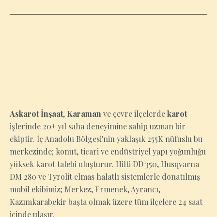
KARAMAN
Askarot İnşaat
,
Karaman
ve çevre ilçelerde
karot
işlerinde 20+ yıl saha deneyimine sahip uzman bir
ekiptir. İç Anadolu Bölgesi'nin yaklaşık 255K nüfuslu bu
merkezinde; konut, ticari ve endüstriyel yapı yoğunluğu
yüksek karot talebi oluşturur. Hilti DD 350, Husqvarna
DM 280 ve Tyrolit elmas halatlı sistemlerle donatılmış
mobil ekibimiz; Merkez, Ermenek, Ayrancı,
Kazımkarabekir başta olmak üzere tüm ilçelere 24 saat
içinde ulaşır.