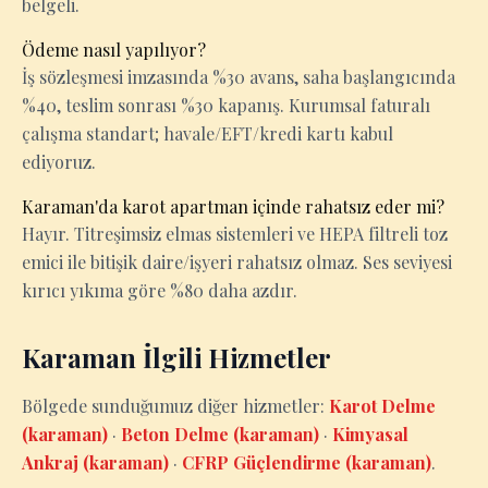
belgeli.
Ödeme nasıl yapılıyor?
İş sözleşmesi imzasında %30 avans, saha başlangıcında
%40, teslim sonrası %30 kapanış. Kurumsal faturalı
çalışma standart; havale/EFT/kredi kartı kabul
ediyoruz.
Karaman'da karot apartman içinde rahatsız eder mi?
Hayır. Titreşimsiz elmas sistemleri ve HEPA filtreli toz
emici ile bitişik daire/işyeri rahatsız olmaz. Ses seviyesi
kırıcı yıkıma göre %80 daha azdır.
Karaman İlgili Hizmetler
Bölgede sunduğumuz diğer hizmetler:
Karot Delme
(karaman)
·
Beton Delme (karaman)
·
Kimyasal
Ankraj (karaman)
·
CFRP Güçlendirme (karaman)
.