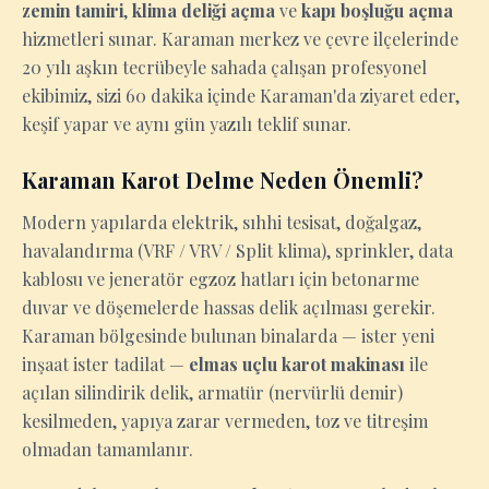
zemin tamiri
,
klima deliği açma
ve
kapı boşluğu açma
hizmetleri sunar. Karaman merkez ve çevre ilçelerinde
20 yılı aşkın tecrübeyle sahada çalışan profesyonel
ekibimiz, sizi 60 dakika içinde Karaman'da ziyaret eder,
keşif yapar ve aynı gün yazılı teklif sunar.
Karaman Karot Delme Neden Önemli?
Modern yapılarda elektrik, sıhhi tesisat, doğalgaz,
havalandırma (VRF / VRV / Split klima), sprinkler, data
kablosu ve jeneratör egzoz hatları için betonarme
duvar ve döşemelerde hassas delik açılması gerekir.
Karaman bölgesinde bulunan binalarda — ister yeni
inşaat ister tadilat —
elmas uçlu karot makinası
ile
açılan silindirik delik, armatür (nervürlü demir)
kesilmeden, yapıya zarar vermeden, toz ve titreşim
olmadan tamamlanır.