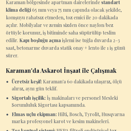
Karaman bölgesinde apartman dairelerinde
standart
klima deliği
65 mm veya 75 mm çapında olacak şekilde,
komşuyu rahatsız etmeden, toz emici ile 20 dakikada
açılır. Mobilyalar ve zemin sizden önce naylon/bez
örtüyle korunur, iş bitiminde saha süpürülüp teslim
edilir.
Kapı boşluğu açma
işlemi ise tuğla duvarda 2–3
saat, betonarme duvarda statik onay + lento ile 1 iş günü
sürer.
Karaman'da Askarot İnşaat ile Çalışmak
Ücretsiz keşif:
Karaman'a 60 dakikada ulaşırız, ölçü
alırız, aynı gün teklif.
Sigortalı işçilik:
İş makinaları ve personel Mesleki
Sorumluluk Sigortası kapsamında.
Elmas uçlu ekipman:
Hilti, Bosch, Tyrolit, Husqvarna
marka profesyonel karot ve kesim makineleri.
Toz kontrol sistemi:
HEPA filtreli endüstriyel toz