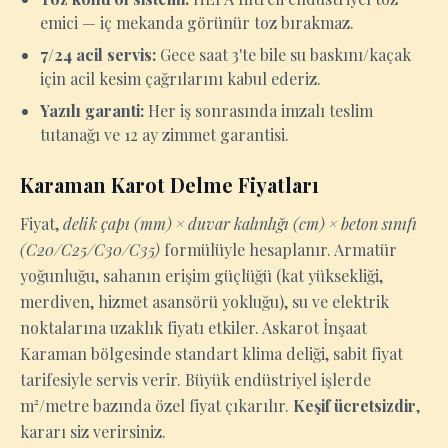
emici — iç mekanda görünür toz bırakmaz.
7/24 acil servis:
Gece saat 3'te bile su baskını/kaçak
için acil kesim çağrılarını kabul ederiz.
Yazılı garanti:
Her iş sonrasında imzalı teslim
tutanağı ve 12 ay zimmet garantisi.
Karaman Karot Delme Fiyatları
Fiyat,
delik çapı (mm) × duvar kalınlığı (cm) × beton sınıfı
(C20/C25/C30/C35)
formülüyle hesaplanır. Armatür
yoğunluğu, sahanın erişim güçlüğü (kat yüksekliği,
merdiven, hizmet asansörü yokluğu), su ve elektrik
noktalarına uzaklık fiyatı etkiler. Askarot İnşaat
Karaman bölgesinde standart klima deliği, sabit fiyat
tarifesiyle servis verir. Büyük endüstriyel işlerde
m²/metre bazında özel fiyat çıkarılır.
Keşif ücretsizdir
,
kararı siz verirsiniz.