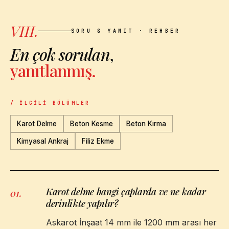
VIII.
SORU & YANIT · REHBER
En çok sorulan
,
yanıtlanmış.
/ İLGILI BÖLÜMLER
Karot Delme
Beton Kesme
Beton Kırma
Kimyasal Ankraj
Filiz Ekme
Karot delme hangi çaplarda ve ne kadar
01
.
derinlikte yapılır?
Askarot İnşaat 14 mm ile 1200 mm arası her