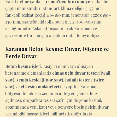
Karot delme çapları:
12 mm'den 600 mm'ye
kadar her
çapta mümkündür. Standart klima deliği 65–75 mm,
fan-coil tesisat geçişi 110–160 mm, jeneratör egzoz 150–
250 mm, asansör hidrolik boru geçişi 300–500 mm
aralığındadır. Askarot İnşaat olarak Karaman ve
çevresinde tüm bu çap aralıklarında deneyimliyiz.
Karaman Beton Kesme: Duvar, Döşeme ve
Perde Duvar
Beton kesme
işleri, taşıyıcı olan veya olmayan
betonarme elemanlarda
elmas uçlu duvar testeri (wall
saw)
,
zemin kesici (floor saw)
,
halatlı testere (wire
saw)
ve
el kesim makineleri
ile yapılır. Karaman
bölgesinde fabrika zeminlerinde genişleme derzi
açılması, otoparkta tesisat şaftı için döşeme kesimi,
apartmanda yeni kapı veya pencere boşluğu için duvar
kesimi gibi hassas işleri milimetrik doğrulukta