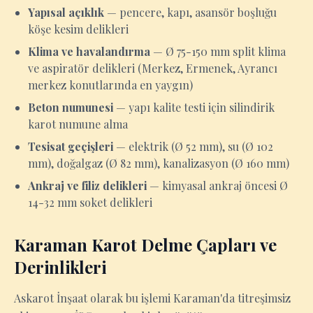
Yapısal açıklık
— pencere, kapı, asansör boşluğu
köşe kesim delikleri
Klima ve havalandırma
— Ø 75-150 mm split klima
ve aspiratör delikleri (Merkez, Ermenek, Ayrancı
merkez konutlarında en yaygın)
Beton numunesi
— yapı kalite testi için silindirik
karot numune alma
Tesisat geçişleri
— elektrik (Ø 52 mm), su (Ø 102
mm), doğalgaz (Ø 82 mm), kanalizasyon (Ø 160 mm)
Ankraj ve filiz delikleri
— kimyasal ankraj öncesi Ø
14-32 mm soket delikleri
Karaman Karot Delme Çapları ve
Derinlikleri
Askarot İnşaat olarak bu işlemi Karaman'da titreşimsiz