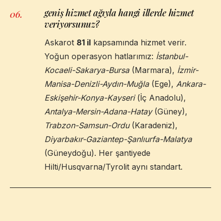
geniş hizmet ağıyla hangi illerde hizmet
06
.
veriyorsunuz?
Askarot
81 il
kapsamında hizmet verir.
Yoğun operasyon hatlarımız:
İstanbul-
Kocaeli-Sakarya-Bursa
(Marmara),
İzmir-
Manisa-Denizli-Aydın-Muğla
(Ege),
Ankara-
Eskişehir-Konya-Kayseri
(İç Anadolu),
Antalya-Mersin-Adana-Hatay
(Güney),
Trabzon-Samsun-Ordu
(Karadeniz),
Diyarbakır-Gaziantep-Şanlıurfa-Malatya
(Güneydoğu). Her şantiyede
Hilti/Husqvarna/Tyrolit aynı standart.