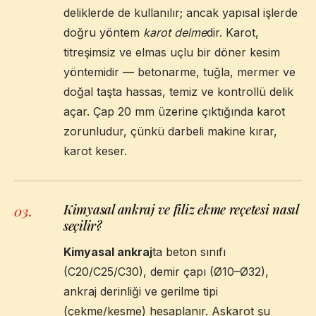
deliklerde de kullanılır; ancak yapısal işlerde
doğru yöntem
karot delme
dir. Karot,
titreşimsiz ve elmas uçlu bir döner kesim
yöntemidir — betonarme, tuğla, mermer ve
doğal taşta hassas, temiz ve kontrollü delik
açar. Çap 20 mm üzerine çıktığında karot
zorunludur, çünkü darbeli makine kırar,
karot keser.
Kimyasal ankraj ve filiz ekme reçetesi nasıl
03
.
seçilir?
Kimyasal ankraj
ta beton sınıfı
(C20/C25/C30), demir çapı (Ø10–Ø32),
ankraj derinliği ve gerilme tipi
(çekme/kesme) hesaplanır. Askarot şu