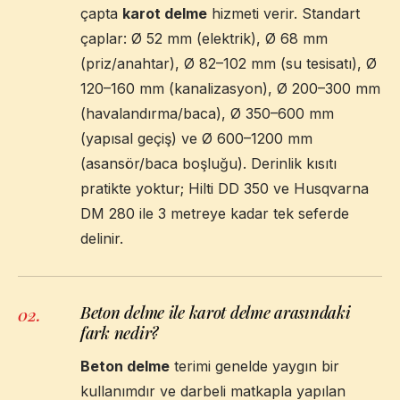
çapta
karot delme
hizmeti verir. Standart
çaplar: Ø 52 mm (elektrik), Ø 68 mm
(priz/anahtar), Ø 82–102 mm (su tesisatı), Ø
120–160 mm (kanalizasyon), Ø 200–300 mm
(havalandırma/baca), Ø 350–600 mm
(yapısal geçiş) ve Ø 600–1200 mm
(asansör/baca boşluğu). Derinlik kısıtı
pratikte yoktur; Hilti DD 350 ve Husqvarna
DM 280 ile 3 metreye kadar tek seferde
delinir.
Beton delme ile karot delme arasındaki
02
.
fark nedir?
Beton delme
terimi genelde yaygın bir
kullanımdır ve darbeli matkapla yapılan