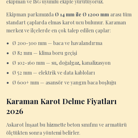
ekipman ve İSG uyumlu ekiple yürütüyoruz.
Ekipman parkımızda
Ø 14 mm ile Ø 1200 mm
arası tüm
standart çaplarda elmas karot ucu bulunur. Karaman
merkez ve ilçelerde en çok talep edilen çaplar:
Ø 200-300 mm — baca ve havalandırma
Ø 82 mm — klima boru geçişi
Ø 102-160 mm — su, doğalgaz, kanalizasyon
Ø 52 mm — elektrik ve data kabloları
Ø 600+ mm — asansör ve yangın baca boşluğu
Karaman Karot Delme Fiyatları
2026
Askarot İnşaat bu hizmette beton sınıfını ve armatürü
ölçtükten sonra yöntemi belirler.