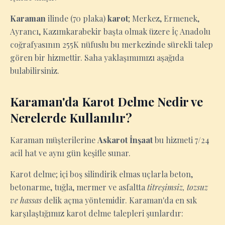
Karaman
ilinde (70 plaka)
karot
; Merkez, Ermenek,
Ayrancı, Kazımkarabekir başta olmak üzere İç Anadolu
coğrafyasının 255K nüfuslu bu merkezinde sürekli talep
gören bir hizmettir. Saha yaklaşımımızı aşağıda
bulabilirsiniz.
Karaman'da Karot Delme Nedir ve
Nerelerde Kullanılır?
Karaman müşterilerine
Askarot İnşaat
bu hizmeti 7/24
acil hat ve aynı gün keşifle sunar.
Karot delme; içi boş silindirik elmas uçlarla beton,
betonarme, tuğla, mermer ve asfaltta
titreşimsiz, tozsuz
ve hassas
delik açma yöntemidir. Karaman'da en sık
karşılaştığımız karot delme talepleri şunlardır: