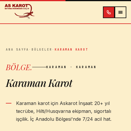
İçeriğe atla
ANA SAYFA
·
BÖLGELER
·
KARAMAN KAROT
BÖLGE
.
KARAMAN
· KARAMAN
Karaman Karot
Karaman karot için Askarot İnşaat: 20+ yıl
tecrübe, Hilti/Husqvarna ekipman, sigortalı
işçilik. İç Anadolu Bölgesi'nde 7/24 acil hat.