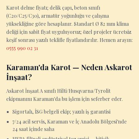
Karot delme fiyatı; delik çapı, beton sınıfı
(C20/C25/C30), armatür yoğunluğu ve çalışma
yüksekliğine göre hesaplanır. Standart Ø 82 mm klima
deliği için sabit fiyat uyguluyoruz; özel projeler ücretsiz
keşif sonrası yazılı teklifle fiyatlandırılır. Hemen arayın:
0555 990 02 31
Karaman'da Karot — Neden Askarot
İnşaat?
Askarot İnşaat A sınıfı Hilti/Husqvarna/Tyrolit
ekipmanını Karaman'da bu işlem için seferber eder.
Sigortalı, İSG belgeli ekip; yazılı iş garantisi
7/24 acil servis, Karaman ve İç Anadolu Bölgesi'nde
24 saat içinde saha
HEPA filtreli endüstriyel toz emici — bitişik