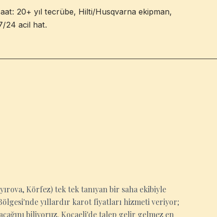
nşaat: 20+ yıl tecrübe, Hilti/Husqvarna ekipman,
7/24 acil hat.
ayırova, Körfez) tek tek tanıyan bir saha ekibiyle
gesi'nde yıllardır karot fiyatları hizmeti veriyor;
cağını biliyoruz. Kocaeli'de talep gelir gelmez en