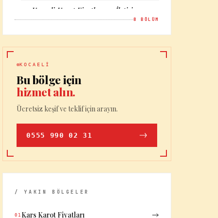
Kocaeli Karot Fiyatları — İletişim
08
8
BÖLÜM
KOCAELI
Bu bölge için
hizmet alın.
Ücretsiz keşif ve teklif için arayın.
0555 990 02 31
/ YAKIN BÖLGELER
Kars Karot Fiyatları
01