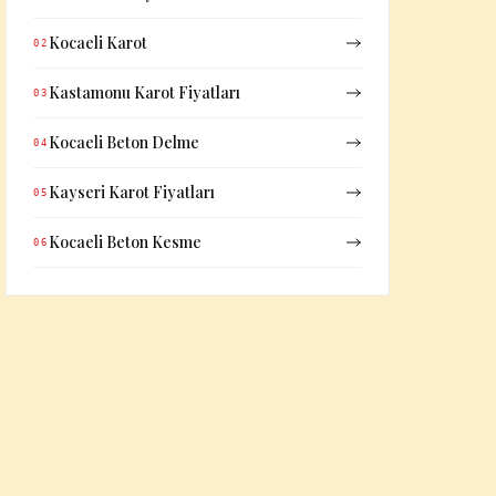
Kocaeli Karot
02
Kastamonu Karot Fiyatları
03
Kocaeli Beton Delme
04
Kayseri Karot Fiyatları
05
Kocaeli Beton Kesme
06