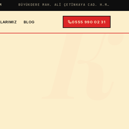
K
M
BÜYÜKDERE MAH. ALI ÇETINKAYA CAD. H.MERYEM APT NO:38 İÇ KAPI NO:4
LARIMIZ
BLOG
0555 990 02 31