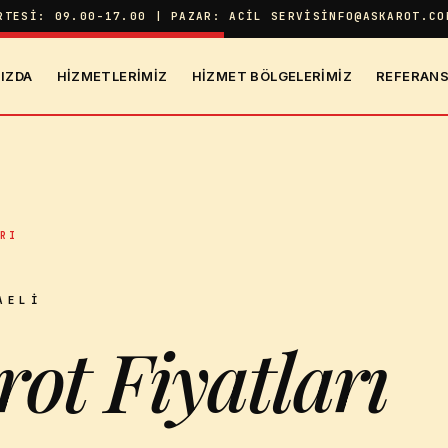
RTESI: 09.00-17.00 | PAZAR: ACIL SERVIS
INFO@ASKAROT.CO
IZDA
HIZMETLERIMIZ
HIZMET BÖLGELERIMIZ
REFERANS
ARI
AELI
rot Fiyatları