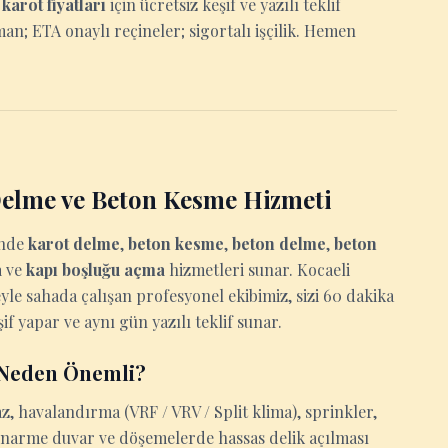
e
karot fiyatları
için ücretsiz keşif ve yazılı teklif
man; ETA onaylı reçineler; sigortalı işçilik. Hemen
 Delme ve Beton Kesme Hizmeti
inde
karot delme
,
beton kesme
,
beton delme
,
beton
a
ve
kapı boşluğu açma
hizmetleri sunar. Kocaeli
yle sahada çalışan profesyonel ekibimiz, sizi 60 dakika
if yapar ve aynı gün yazılı teklif sunar.
e Neden Önemli?
z, havalandırma (VRF / VRV / Split klima), sprinkler,
tonarme duvar ve döşemelerde hassas delik açılması