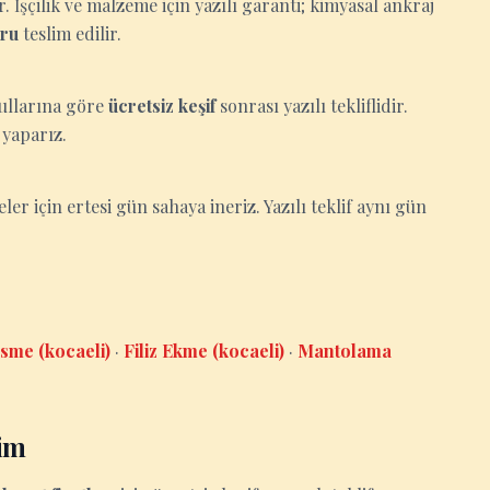
İşçilik ve malzeme için yazılı garanti; kimyasal ankraj
oru
teslim edilir.
oşullarına göre
ücretsiz keşif
sonrası yazılı tekliflidir.
 yaparız.
eler için ertesi gün sahaya ineriz. Yazılı teklif aynı gün
sme (kocaeli)
·
Filiz Ekme (kocaeli)
·
Mantolama
şim