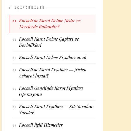
/ İÇİNDEKİLER
Kocaeli'de Karot Delme Nedir ve
01
Nerelerde Kullanılır?
Kocaeli Karot Delme Çapları ve
02
Derinlikleri
Kocaeli Karot Delme Fiyatları 2026
03
Kocaeli'de Karot Fiyatları — Neden
04
Askarot İnşaat?
Kocaeli Genelinde Karot Fiyatları
05
Operasyonu
Kocaeli Karot Fiyatları — Sık Sorulan
06
Sorular
Kocaeli İlgili Hizmetler
07