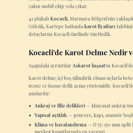
yakın mobil ekip yola çıkar.
41 plakalı
Kocaeli
, Marmara Bölgesi'nin yaklaşık
Gölcük, Kartepe hattında
karot fiyatları
talebini
detaylarını Kocaeli özelinde özetledik.
Kocaeli'de Karot Delme Nedir v
Aşağıdaki ayrıntılar
Askarot İnşaat
'ın Kocaeli'd
Karot delme; içi boş silindirik elmas uçlarla be
tozsuz ve hassas
delik açma yöntemidir. Kocaeli'de
şunlardır:
Ankraj ve filiz delikleri
— kimyasal ankraj önc
Yapısal açıklık
— pencere, kapı, asansör boşl
Klima ve havalandırma
— Ø 75-150 mm split k
merkez konutlarında en yaygın)