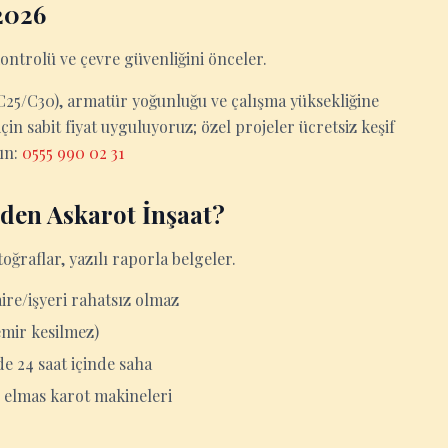
2026
kontrolü ve çevre güvenliğini önceler.
0/C25/C30), armatür yoğunluğu ve çalışma yüksekliğine
in sabit fiyat uyguluyoruz; özel projeler ücretsiz keşif
yın:
0555 990 02 31
eden Askarot İnşaat?
ğraflar, yazılı raporla belgeler.
aire/işyeri rahatsız olmaz
emir kesilmez)
de 24 saat içinde saha
 elmas karot makineleri