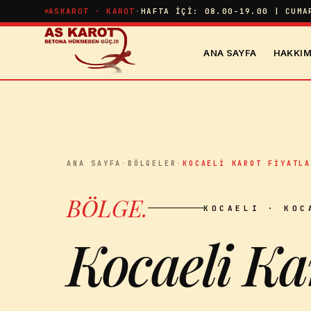
İçeriğe atla
ASKAROT · KAROT
·
HAFTA İÇI: 08.00-19.00 | CUMA
ANA SAYFA
HAKKIM
ANA SAYFA
·
BÖLGELER
·
KOCAELI KAROT FIYATL
BÖLGE
.
KOCAELI
· KOC
Kocaeli Ka