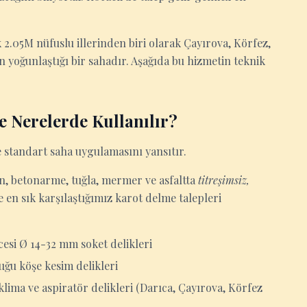
 2.05M nüfuslu illerinden biri olarak Çayırova, Körfez,
n yoğunlaştığı bir sahadır. Aşağıda bu hizmetin teknik
e Nerelerde Kullanılır?
e standart saha uygulamasını yansıtır.
ton, betonarme, tuğla, mermer ve asfaltta
titreşimsiz,
 en sık karşılaştığımız karot delme talepleri
esi Ø 14-32 mm soket delikleri
uğu köşe kesim delikleri
lima ve aspiratör delikleri (Darıca, Çayırova, Körfez