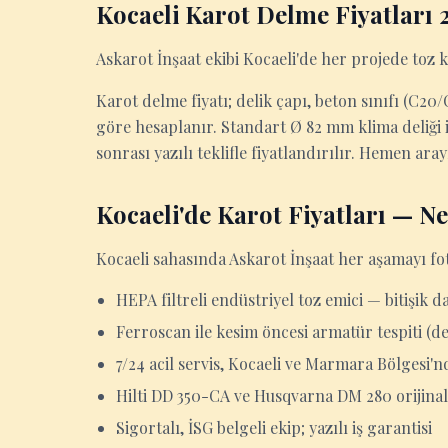
Kocaeli Karot Delme Fiyatları 
Askarot İnşaat ekibi Kocaeli'de her projede toz 
Karot delme fiyatı; delik çapı, beton sınıfı (C2
göre hesaplanır. Standart Ø 82 mm klima deliği iç
sonrası yazılı teklifle fiyatlandırılır. Hemen ara
Kocaeli'de Karot Fiyatları — N
Kocaeli sahasında Askarot İnşaat her aşamayı foto
HEPA filtreli endüstriyel toz emici — bitişik d
Ferroscan ile kesim öncesi armatür tespiti (d
7/24 acil servis, Kocaeli ve Marmara Bölgesi'n
Hilti DD 350-CA ve Husqvarna DM 280 orijinal
Sigortalı, İSG belgeli ekip; yazılı iş garantisi