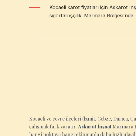
Kocaeli karot fiyatları için Askarot İ
sigortalı işçilik. Marmara Bölgesi'nde 
KOCAELI
Kocaeli ve çevre ilçeleri (İzmit, Gebze, Darıca, Ç
çalışmak fark yaratır.
Askarot İnşaat
Marmara Böl
hangi noktaya hangi ekipmanla daha hızlı ulaşıla