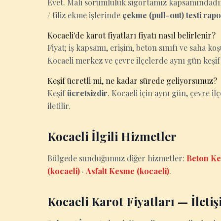
Evet. Mali sorumluluk sigortamız kapsamındadır. 
/ filiz ekme işlerinde
çekme (pull-out) testi rap
Kocaeli'de karot fiyatları fiyatı nasıl belirlenir?
Fiyat; iş kapsamı, erişim, beton sınıfı ve saha k
Kocaeli merkez ve çevre ilçelerde aynı gün keşif
Keşif ücretli mi, ne kadar sürede geliyorsunuz?
Keşif
ücretsizdir
. Kocaeli için aynı gün, çevre ilç
iletilir.
Kocaeli İlgili Hizmetler
Bölgede sunduğumuz diğer hizmetler:
Beton Ke
(kocaeli)
·
Asfalt Kesme (kocaeli)
.
Kocaeli Karot Fiyatları — İleti