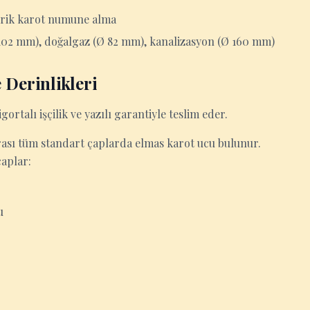
ndirik karot numune alma
 102 mm), doğalgaz (Ø 82 mm), kanalizasyon (Ø 160 mm)
 Derinlikleri
gortalı işçilik ve yazılı garantiyle teslim eder.
ası tüm standart çaplarda elmas karot ucu bulunur.
çaplar:
u