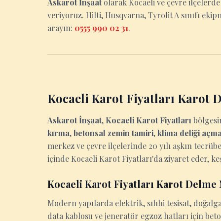
Askarot İnşaat
olarak Kocaeli ve çevre ilçelerd
veriyoruz. Hilti, Husqvarna, Tyrolit A sınıfı ekip
arayın:
0555 990 02 31
.
Kocaeli Karot Fiyatları Karot
Askarot İnşaat
,
Kocaeli Karot Fiyatları
bölges
kırma
,
betonsal zemin tamiri
,
klima deliği açm
merkez ve çevre ilçelerinde 20 yılı aşkın tecrübe
içinde Kocaeli Karot Fiyatları'da ziyaret eder, keş
Kocaeli Karot Fiyatları Karot Delm
Modern yapılarda elektrik, sıhhi tesisat, doğalga
data kablosu ve jeneratör egzoz hatları için be