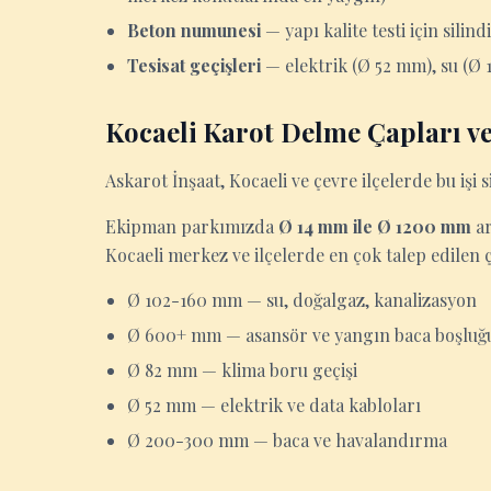
Beton numunesi
— yapı kalite testi için sili
Tesisat geçişleri
— elektrik (Ø 52 mm), su (Ø
Kocaeli Karot Delme Çapları ve
Askarot İnşaat, Kocaeli ve çevre ilçelerde bu işi si
Ekipman parkımızda
Ø 14 mm ile Ø 1200 mm
ar
Kocaeli merkez ve ilçelerde en çok talep edilen 
Ø 102-160 mm — su, doğalgaz, kanalizasyon
Ø 600+ mm — asansör ve yangın baca boşluğ
Ø 82 mm — klima boru geçişi
Ø 52 mm — elektrik ve data kabloları
Ø 200-300 mm — baca ve havalandırma