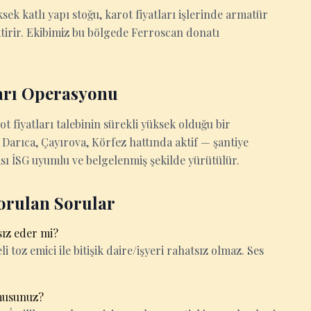
k katlı yapı stoğu, karot fiyatları işlerinde armatür
irir. Ekibimiz bu bölgede Ferroscan donatı
ları Operasyonu
 fiyatları talebinin sürekli yüksek olduğu bir
 Darıca, Çayırova, Körfez hattında aktif — şantiye
sı İSG uyumlu ve belgelenmiş şekilde yürütülür.
Sorulan Sorular
sız eder mi?
i toz emici ile bitişik daire/işyeri rahatsız olmaz. Ses
 musunuz?