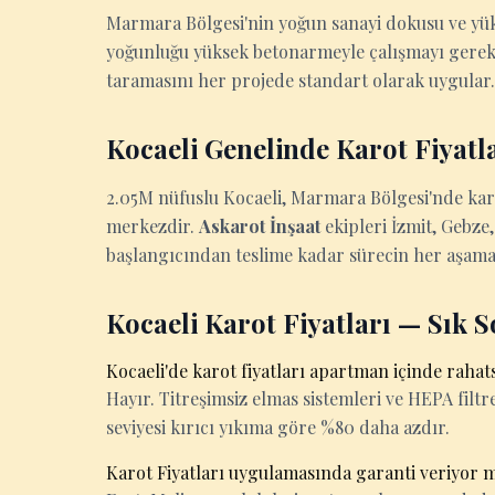
Marmara Bölgesi'nin yoğun sanayi dokusu ve yükse
yoğunluğu yüksek betonarmeyle çalışmayı gerekt
taramasını her projede standart olarak uygular.
Kocaeli Genelinde Karot Fiyat
2.05M nüfuslu Kocaeli, Marmara Bölgesi'nde karot
merkezdir.
Askarot İnşaat
ekipleri İzmit, Gebze,
başlangıcından teslime kadar sürecin her aşama
Kocaeli Karot Fiyatları — Sık 
Kocaeli'de karot fiyatları apartman içinde rahat
Hayır. Titreşimsiz elmas sistemleri ve HEPA filtrel
seviyesi kırıcı yıkıma göre %80 daha azdır.
Karot Fiyatları uygulamasında garanti veriyor