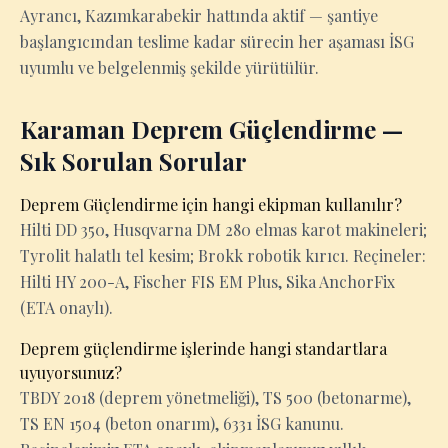
Ayrancı, Kazımkarabekir hattında aktif — şantiye
başlangıcından teslime kadar sürecin her aşaması İSG
uyumlu ve belgelenmiş şekilde yürütülür.
Karaman Deprem Güçlendirme —
Sık Sorulan Sorular
Deprem Güçlendirme için hangi ekipman kullanılır?
Hilti DD 350, Husqvarna DM 280 elmas karot makineleri;
Tyrolit halatlı tel kesim; Brokk robotik kırıcı. Reçineler:
Hilti HY 200-A, Fischer FIS EM Plus, Sika AnchorFix
(ETA onaylı).
Deprem güçlendirme işlerinde hangi standartlara
uyuyorsunuz?
TBDY 2018 (deprem yönetmeliği), TS 500 (betonarme),
TS EN 1504 (beton onarım), 6331 İSG kanunu.