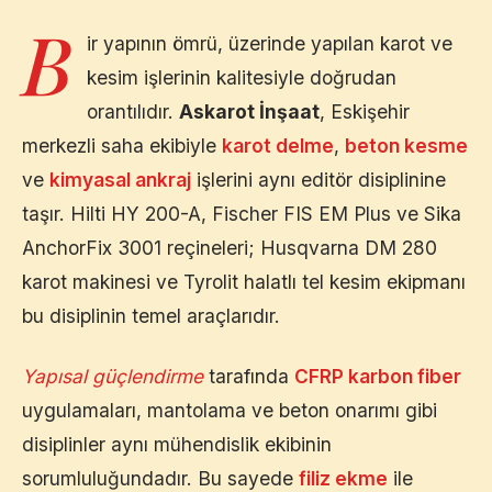
B
ir yapının ömrü, üzerinde yapılan karot ve
kesim işlerinin kalitesiyle doğrudan
orantılıdır.
Askarot İnşaat
,
Eskişehir
merkezli saha ekibiyle
karot delme
,
beton kesme
ve
kimyasal ankraj
işlerini aynı editör disiplinine
taşır. Hilti HY 200-A, Fischer FIS EM Plus ve Sika
AnchorFix 3001 reçineleri; Husqvarna DM 280
karot makinesi ve Tyrolit halatlı tel kesim ekipmanı
bu disiplinin temel araçlarıdır.
Yapısal güçlendirme
tarafında
CFRP karbon fiber
uygulamaları, mantolama ve beton onarımı gibi
disiplinler aynı mühendislik ekibinin
sorumluluğundadır. Bu sayede
filiz ekme
ile