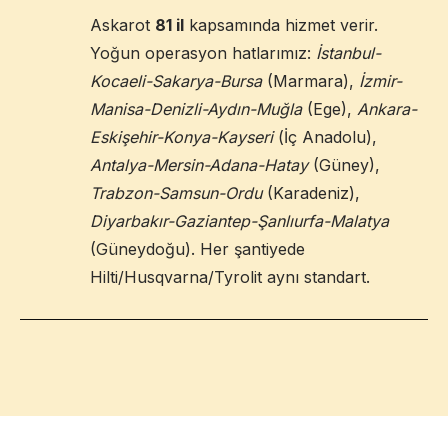
Askarot
81 il
kapsamında hizmet verir.
Yoğun operasyon hatlarımız:
İstanbul-
Kocaeli-Sakarya-Bursa
(Marmara),
İzmir-
Manisa-Denizli-Aydın-Muğla
(Ege),
Ankara-
Eskişehir-Konya-Kayseri
(İç Anadolu),
Antalya-Mersin-Adana-Hatay
(Güney),
Trabzon-Samsun-Ordu
(Karadeniz),
Diyarbakır-Gaziantep-Şanlıurfa-Malatya
(Güneydoğu). Her şantiyede
Hilti/Husqvarna/Tyrolit aynı standart.