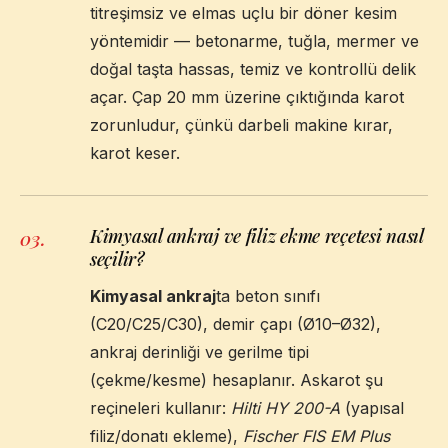
titreşimsiz ve elmas uçlu bir döner kesim
yöntemidir — betonarme, tuğla, mermer ve
doğal taşta hassas, temiz ve kontrollü delik
açar. Çap 20 mm üzerine çıktığında karot
zorunludur, çünkü darbeli makine kırar,
karot keser.
Kimyasal ankraj ve filiz ekme reçetesi nasıl
03
.
seçilir?
Kimyasal ankraj
ta beton sınıfı
(C20/C25/C30), demir çapı (Ø10–Ø32),
ankraj derinliği ve gerilme tipi
(çekme/kesme) hesaplanır. Askarot şu
reçineleri kullanır:
Hilti HY 200-A
(yapısal
filiz/donatı ekleme),
Fischer FIS EM Plus