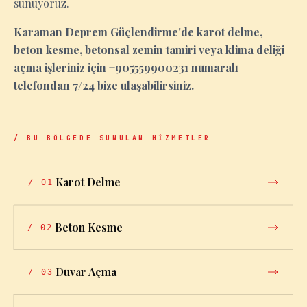
sunuyoruz.
Karaman Deprem Güçlendirme'de karot delme,
beton kesme, betonsal zemin tamiri veya klima deliği
açma işleriniz için +905559900231 numaralı
telefondan 7/24 bize ulaşabilirsiniz.
/ BU BÖLGEDE SUNULAN HİZMETLER
Karot Delme
/
01
Beton Kesme
/
02
Duvar Açma
/
03