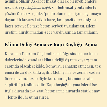
aşınma
oluşur. Askarot İnşaat olarak bu problemlere
seramik veya kaplama değil
, saf
betonsal yöntemlerle
çözüm üretiriz: epoksi/poliüretan enjeksiyon, aşınmaya
dayanıklı kuvars katkılı harç, kompozit derz dolgusu,
lazer tesviye ile taze beton şerbeti uygulaması. İşlem
üretimi durdurmadan gece vardiyasında tamamlanır.
Klima Deliği Açma ve Kapı Boşluğu Açma
Karaman Deprem Güçlendirme bölgesinde apartman
dairelerinde
standart klima deliği
65 mm veya 75 mm
çapında olacak şekilde, komşuyu rahatsız etmeden, toz
emici ile 20 dakikada açılır. Mobilyalar ve zemin sizden
önce naylon/bez örtüyle korunur, iş bitiminde saha
süpürülüp teslim edilir.
Kapı boşluğu açma
işlemi ise
tuğla duvarda 2–3 saat, betonarme duvarda statik onay
+ lento ile 1 iş günü sürer.