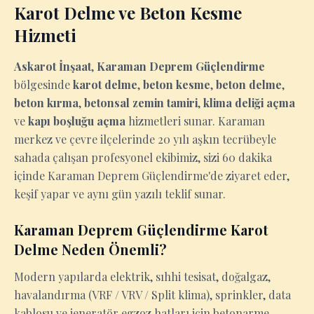
Karot Delme ve Beton Kesme
Hizmeti
Askarot İnşaat
,
Karaman Deprem Güçlendirme
bölgesinde
karot delme
,
beton kesme
,
beton delme
,
beton kırma
,
betonsal zemin tamiri
,
klima deliği açma
ve
kapı boşluğu açma
hizmetleri sunar. Karaman
merkez ve çevre ilçelerinde 20 yılı aşkın tecrübeyle
sahada çalışan profesyonel ekibimiz, sizi 60 dakika
içinde Karaman Deprem Güçlendirme'de ziyaret eder,
keşif yapar ve aynı gün yazılı teklif sunar.
Karaman Deprem Güçlendirme Karot
Delme Neden Önemli?
Modern yapılarda elektrik, sıhhi tesisat, doğalgaz,
havalandırma (VRF / VRV / Split klima), sprinkler, data
kablosu ve jeneratör egzoz hatları için betonarme