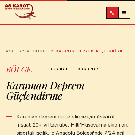
İçeriğe atla
ANA SAYFA
·
BÖLGELER
·
KARAMAN DEPREM GÜÇLENDIRME
BÖLGE
.
KARAMAN
· KARAMAN
Karaman Deprem
Güçlendirme
Karaman deprem güçlendirme için Askarot
İnşaat: 20+ yıl tecrübe, Hilti/Husqvarna ekipman,
sigortalı işçilik. İç Anadolu Bölgesi'nde 7/24 acil