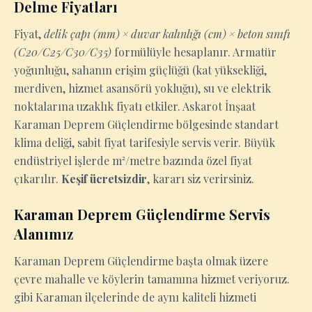
Delme Fiyatları
Fiyat,
delik çapı (mm) × duvar kalınlığı (cm) × beton sınıfı
(C20/C25/C30/C35)
formülüyle hesaplanır. Armatür
yoğunluğu, sahanın erişim güçlüğü (kat yüksekliği,
merdiven, hizmet asansörü yokluğu), su ve elektrik
noktalarına uzaklık fiyatı etkiler. Askarot İnşaat
Karaman Deprem Güçlendirme bölgesinde standart
klima deliği, sabit fiyat tarifesiyle servis verir. Büyük
endüstriyel işlerde m²/metre bazında özel fiyat
çıkarılır.
Keşif ücretsizdir
, kararı siz verirsiniz.
Karaman Deprem Güçlendirme Servis
Alanımız
Karaman Deprem Güçlendirme başta olmak üzere
çevre mahalle ve köylerin tamamına hizmet veriyoruz.
gibi Karaman ilçelerinde de aynı kaliteli hizmeti