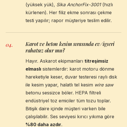
(yüksek yük),
Sika AnchorFix-3001
(hızlı
kürlenen). Her filiz ekme sonrası çekme
testi yapılır; rapor müşteriye teslim edilir.
Karot ve beton kesim sırasında ev/işyeri
04
.
rahatsız olur mu?
Hayır. Askarot ekipmanları
titreşimsiz
elmaslı
sistemlerdir: karot motoru dönme
hareketiyle keser, duvar testeresi raylı disk
ile kesim yapar, halatlı tel kesim
wire saw
betonu sessizce böler. HEPA filtreli
endüstriyel toz emiciler tüm tozu toplar.
Bitişik daire içinde müşteri varken bile
çalışılabilir. Ses seviyesi kırıcı yıkıma göre
%80 daha azdır
.