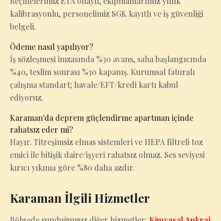
Reçinelerimiz ETA onaylı, ekipmanlarımız yıllık
kalibrasyonlu, personelimiz SGK kayıtlı ve iş güvenliği
belgeli.
Ödeme nasıl yapılıyor?
İş sözleşmesi imzasında %30 avans, saha başlangıcında
%40, teslim sonrası %30 kapanış. Kurumsal faturalı
çalışma standart; havale/EFT/kredi kartı kabul
ediyoruz.
Karaman'da deprem güçlendirme apartman içinde
rahatsız eder mi?
Hayır. Titreşimsiz elmas sistemleri ve HEPA filtreli toz
emici ile bitişik daire/işyeri rahatsız olmaz. Ses seviyesi
kırıcı yıkıma göre %80 daha azdır.
Karaman İlgili Hizmetler
Bölgede sunduğumuz diğer hizmetler:
Kimyasal Ankraj