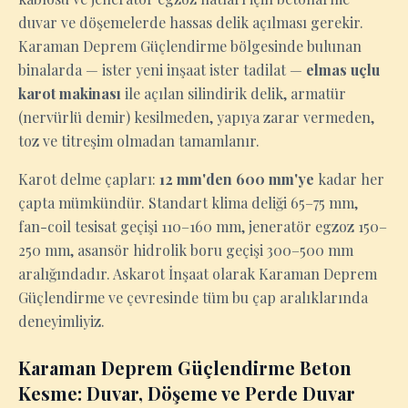
duvar ve döşemelerde hassas delik açılması gerekir.
Karaman Deprem Güçlendirme bölgesinde bulunan
binalarda — ister yeni inşaat ister tadilat —
elmas uçlu
karot makinası
ile açılan silindirik delik, armatür
(nervürlü demir) kesilmeden, yapıya zarar vermeden,
toz ve titreşim olmadan tamamlanır.
Karot delme çapları:
12 mm'den 600 mm'ye
kadar her
çapta mümkündür. Standart klima deliği 65–75 mm,
fan-coil tesisat geçişi 110–160 mm, jeneratör egzoz 150–
250 mm, asansör hidrolik boru geçişi 300–500 mm
aralığındadır. Askarot İnşaat olarak Karaman Deprem
Güçlendirme ve çevresinde tüm bu çap aralıklarında
deneyimliyiz.
Karaman Deprem Güçlendirme Beton
Kesme: Duvar, Döşeme ve Perde Duvar