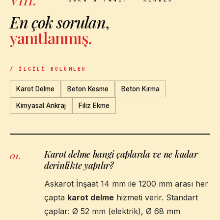
En çok sorulan
,
yanıtlanmış.
/ İLGILI BÖLÜMLER
Karot Delme
Beton Kesme
Beton Kırma
Kimyasal Ankraj
Filiz Ekme
Karot delme hangi çaplarda ve ne kadar
01
.
derinlikte yapılır?
Askarot İnşaat 14 mm ile 1200 mm arası her
çapta
karot delme
hizmeti verir. Standart
çaplar: Ø 52 mm (elektrik), Ø 68 mm