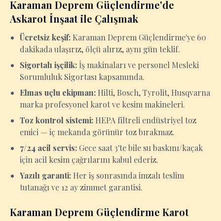
Karaman Deprem Güçlendirme'de
Askarot İnşaat ile Çalışmak
Ücretsiz keşif:
Karaman Deprem Güçlendirme'ye 60
dakikada ulaşırız, ölçü alırız, aynı gün teklif.
Sigortalı işçilik:
İş makinaları ve personel Mesleki
Sorumluluk Sigortası kapsamında.
Elmas uçlu ekipman:
Hilti, Bosch, Tyrolit, Husqvarna
marka profesyonel karot ve kesim makineleri.
Toz kontrol sistemi:
HEPA filtreli endüstriyel toz
emici — iç mekanda görünür toz bırakmaz.
7/24 acil servis:
Gece saat 3'te bile su baskını/kaçak
için acil kesim çağrılarını kabul ederiz.
Yazılı garanti:
Her iş sonrasında imzalı teslim
tutanağı ve 12 ay zimmet garantisi.
Karaman Deprem Güçlendirme Karot