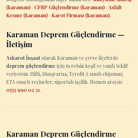
(karaman)
·
CFRP Güçlendirme (karaman)
·
Asfalt
Kesme (karaman)
·
Karot Firması (karaman)
.
Karaman Deprem Güçlendirme —
İletişim
Askarot İnşaat
olarak Karaman ve çevre ilçelerde
deprem güçlendirme
için ücretsiz keşif ve yazılı teklif
veriyoruz. Hilti, Husqvarna, Tyrolit A sınıfı ekipman;
ETA onaylı reçineler; sigortalı işçilik. Hemen arayın:
0555 990 02 31
.
Karaman Deprem Güçlendirme