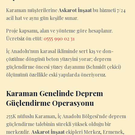
Karaman müşterilerine
Askarot İnşaat
bu hizmeti 7/24
acil hat ve aynı gün keşifle sunar.
Proje kapsamı, alan ve yönteme göre hesaplanır.
Ücretsiz ön etüt:
0555 990 02 31
İç Anadolu'nun karasal ikliminde sert kış ve don-
çözülme döngüsü beton yüzeyini yorar; deprem
güçlendirme öncesi yüzey dayanımı (Schmidt çekici)
ölçümünü özellikle eski yapılarda öneriyoruz.
Karaman Genelinde Deprem
Güçlendirme Operasyonu
255K nüfuslu Karaman, İç Anadolu Bölgesi'nde deprem
güçlendirme talebinin sürekli yüksek olduğu bir
merkezdir.
Askarot İnşaat
ekipleri Merkez, Ermenek,