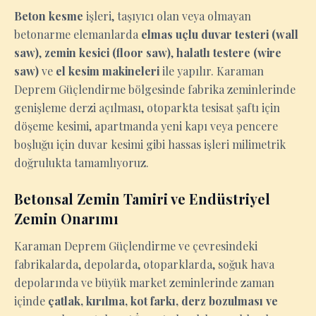
Beton kesme
işleri, taşıyıcı olan veya olmayan
betonarme elemanlarda
elmas uçlu duvar testeri (wall
saw)
,
zemin kesici (floor saw)
,
halatlı testere (wire
saw)
ve
el kesim makineleri
ile yapılır. Karaman
Deprem Güçlendirme bölgesinde fabrika zeminlerinde
genişleme derzi açılması, otoparkta tesisat şaftı için
döşeme kesimi, apartmanda yeni kapı veya pencere
boşluğu için duvar kesimi gibi hassas işleri milimetrik
doğrulukta tamamlıyoruz.
Betonsal Zemin Tamiri ve Endüstriyel
Zemin Onarımı
Karaman Deprem Güçlendirme ve çevresindeki
fabrikalarda, depolarda, otoparklarda, soğuk hava
depolarında ve büyük market zeminlerinde zaman
içinde
çatlak, kırılma, kot farkı, derz bozulması ve