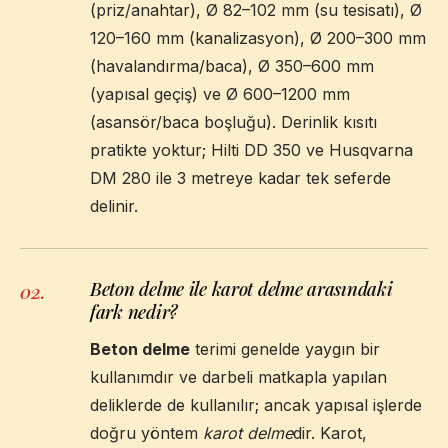
(priz/anahtar), Ø 82–102 mm (su tesisatı), Ø
120–160 mm (kanalizasyon), Ø 200–300 mm
(havalandırma/baca), Ø 350–600 mm
(yapısal geçiş) ve Ø 600–1200 mm
(asansör/baca boşluğu). Derinlik kısıtı
pratikte yoktur; Hilti DD 350 ve Husqvarna
DM 280 ile 3 metreye kadar tek seferde
delinir.
Beton delme ile karot delme arasındaki
02
.
fark nedir?
Beton delme
terimi genelde yaygın bir
kullanımdır ve darbeli matkapla yapılan
deliklerde de kullanılır; ancak yapısal işlerde
doğru yöntem
karot delme
dir. Karot,