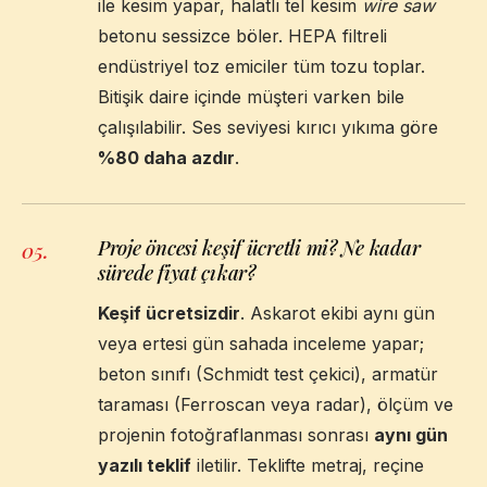
ile kesim yapar, halatlı tel kesim
wire saw
betonu sessizce böler. HEPA filtreli
endüstriyel toz emiciler tüm tozu toplar.
Bitişik daire içinde müşteri varken bile
çalışılabilir. Ses seviyesi kırıcı yıkıma göre
%80 daha azdır
.
Proje öncesi keşif ücretli mi? Ne kadar
05
.
sürede fiyat çıkar?
Keşif ücretsizdir
. Askarot ekibi aynı gün
veya ertesi gün sahada inceleme yapar;
beton sınıfı (Schmidt test çekici), armatür
taraması (Ferroscan veya radar), ölçüm ve
projenin fotoğraflanması sonrası
aynı gün
yazılı teklif
iletilir. Teklifte metraj, reçine