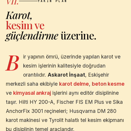
VII.
YAKIN PLAN
Karot,
kesim ve
güçlendirme
üzerine.
B
ir yapının ömrü, üzerinde yapılan karot ve
kesim işlerinin kalitesiyle doğrudan
orantılıdır.
Askarot İnşaat
,
Eskişehir
merkezli saha ekibiyle
karot delme
,
beton kesme
ve
kimyasal ankraj
işlerini aynı editör disiplinine
taşır. Hilti HY 200-A, Fischer FIS EM Plus ve Sika
AnchorFix 3001 reçineleri; Husqvarna DM 280
karot makinesi ve Tyrolit halatlı tel kesim ekipmanı
bu disiplinin temel araçlarıdır.