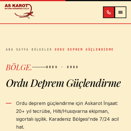
İçeriğe atla
ANA SAYFA
·
BÖLGELER
·
ORDU DEPREM GÜÇLENDIRME
BÖLGE
.
ORDU
· ORDU
Ordu Deprem Güçlendirme
Ordu deprem güçlendirme için Askarot İnşaat:
20+ yıl tecrübe, Hilti/Husqvarna ekipman,
sigortalı işçilik. Karadeniz Bölgesi'nde 7/24 acil
hat.