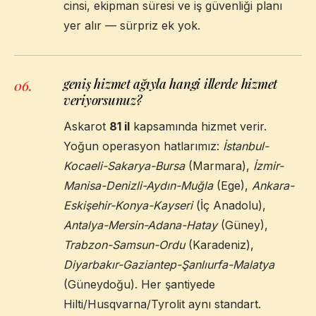
cinsi, ekipman süresi ve iş güvenliği planı
yer alır — sürpriz ek yok.
geniş hizmet ağıyla hangi illerde hizmet
06
.
veriyorsunuz?
Askarot
81 il
kapsamında hizmet verir.
Yoğun operasyon hatlarımız:
İstanbul-
Kocaeli-Sakarya-Bursa
(Marmara),
İzmir-
Manisa-Denizli-Aydın-Muğla
(Ege),
Ankara-
Eskişehir-Konya-Kayseri
(İç Anadolu),
Antalya-Mersin-Adana-Hatay
(Güney),
Trabzon-Samsun-Ordu
(Karadeniz),
Diyarbakır-Gaziantep-Şanlıurfa-Malatya
(Güneydoğu). Her şantiyede
Hilti/Husqvarna/Tyrolit aynı standart.