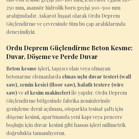
250 mm, asansör hidrolik boru geçişi 300–500 mm
aralığındadır. Askarot İnşaat olarak Ordu Deprem
Güçlendirme ve çevresinde tüm bu çap aralıklarında
deneyimliyiz.
Ordu Deprem Güçlendirme Beton Kesme:
Duvar, Döşeme ve Perde Duvar
Beton kesme
işleri, taşıyıcı olan veya olmayan
betonarme elemanlarda
elmas uçlu duvar testeri (wall
saw)
,
zemin kesici (floor saw)
,
halatlı testere (wire
saw)
ve
el kesim makineleri
ile yapılır. Ordu Deprem
Güçlendirme bölgesinde fabrika zeminlerinde
genişleme derzi açılması, otoparkta tesisat şaftı için
döşeme kesimi, apartmanda yeni kapı veya pencere
boşluğu için duvar kesimi gibi hassas işleri milimetrik
doğrulukta tamamlıyoruz.