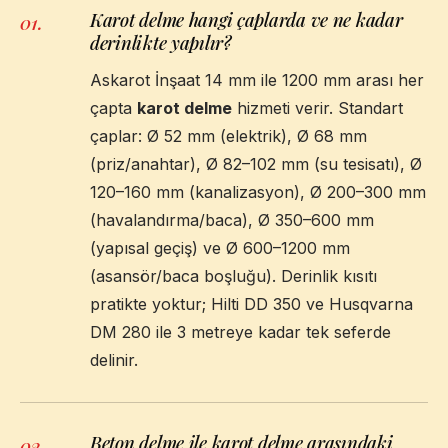
Karot delme hangi çaplarda ve ne kadar
01
.
derinlikte yapılır?
Askarot İnşaat 14 mm ile 1200 mm arası her
çapta
karot delme
hizmeti verir. Standart
çaplar: Ø 52 mm (elektrik), Ø 68 mm
(priz/anahtar), Ø 82–102 mm (su tesisatı), Ø
120–160 mm (kanalizasyon), Ø 200–300 mm
(havalandırma/baca), Ø 350–600 mm
(yapısal geçiş) ve Ø 600–1200 mm
(asansör/baca boşluğu). Derinlik kısıtı
pratikte yoktur; Hilti DD 350 ve Husqvarna
DM 280 ile 3 metreye kadar tek seferde
delinir.
Beton delme ile karot delme arasındaki
02
.