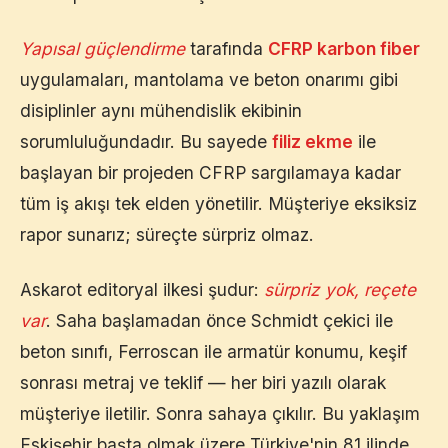
Yapısal güçlendirme
tarafında
CFRP karbon fiber
uygulamaları, mantolama ve beton onarımı gibi
disiplinler aynı mühendislik ekibinin
sorumluluğundadır. Bu sayede
filiz ekme
ile
başlayan bir projeden CFRP sargılamaya kadar
tüm iş akışı tek elden yönetilir. Müşteriye eksiksiz
rapor sunarız; süreçte sürpriz olmaz.
Askarot editoryal ilkesi şudur:
sürpriz yok, reçete
var
. Saha başlamadan önce Schmidt çekici ile
beton sınıfı, Ferroscan ile armatür konumu, keşif
sonrası metraj ve teklif — her biri yazılı olarak
müşteriye iletilir. Sonra sahaya çıkılır. Bu yaklaşım
Eskişehir
başta olmak üzere Türkiye'nin 81 ilinde