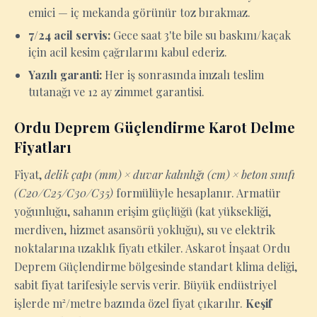
emici — iç mekanda görünür toz bırakmaz.
7/24 acil servis:
Gece saat 3'te bile su baskını/kaçak
için acil kesim çağrılarını kabul ederiz.
Yazılı garanti:
Her iş sonrasında imzalı teslim
tutanağı ve 12 ay zimmet garantisi.
Ordu Deprem Güçlendirme Karot Delme
Fiyatları
Fiyat,
delik çapı (mm) × duvar kalınlığı (cm) × beton sınıfı
(C20/C25/C30/C35)
formülüyle hesaplanır. Armatür
yoğunluğu, sahanın erişim güçlüğü (kat yüksekliği,
merdiven, hizmet asansörü yokluğu), su ve elektrik
noktalarına uzaklık fiyatı etkiler. Askarot İnşaat Ordu
Deprem Güçlendirme bölgesinde standart klima deliği,
sabit fiyat tarifesiyle servis verir. Büyük endüstriyel
işlerde m²/metre bazında özel fiyat çıkarılır.
Keşif