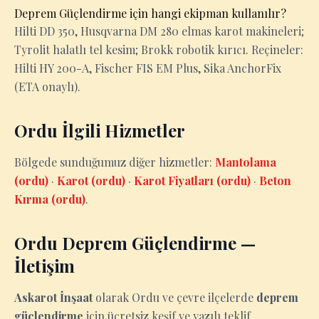
Deprem Güçlendirme için hangi ekipman kullanılır?
Hilti DD 350, Husqvarna DM 280 elmas karot makineleri;
Tyrolit halatlı tel kesim; Brokk robotik kırıcı. Reçineler:
Hilti HY 200-A, Fischer FIS EM Plus, Sika AnchorFix
(ETA onaylı).
Ordu İlgili Hizmetler
Bölgede sunduğumuz diğer hizmetler:
Mantolama
(ordu)
·
Karot (ordu)
·
Karot Fiyatları (ordu)
·
Beton
Kırma (ordu)
.
Ordu Deprem Güçlendirme —
İletişim
Askarot İnşaat
olarak Ordu ve çevre ilçelerde
deprem
güçlendirme
için ücretsiz keşif ve yazılı teklif