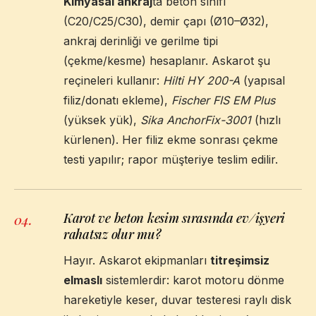
Kimyasal ankraj
ta beton sınıfı
(C20/C25/C30), demir çapı (Ø10–Ø32),
ankraj derinliği ve gerilme tipi
(çekme/kesme) hesaplanır. Askarot şu
reçineleri kullanır:
Hilti HY 200-A
(yapısal
filiz/donatı ekleme),
Fischer FIS EM Plus
(yüksek yük),
Sika AnchorFix-3001
(hızlı
kürlenen). Her filiz ekme sonrası çekme
testi yapılır; rapor müşteriye teslim edilir.
Karot ve beton kesim sırasında ev/işyeri
04
.
rahatsız olur mu?
Hayır. Askarot ekipmanları
titreşimsiz
elmaslı
sistemlerdir: karot motoru dönme
hareketiyle keser, duvar testeresi raylı disk