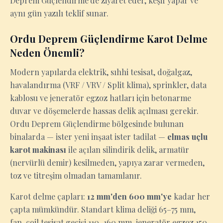
Deprem Güçlendirme'de ziyaret eder, keşif yapar ve
aynı gün yazılı teklif sunar.
Ordu Deprem Güçlendirme Karot Delme
Neden Önemli?
Modern yapılarda elektrik, sıhhi tesisat, doğalgaz,
havalandırma (VRF / VRV / Split klima), sprinkler, data
kablosu ve jeneratör egzoz hatları için betonarme
duvar ve döşemelerde hassas delik açılması gerekir.
Ordu Deprem Güçlendirme bölgesinde bulunan
binalarda — ister yeni inşaat ister tadilat —
elmas uçlu
karot makinası
ile açılan silindirik delik, armatür
(nervürlü demir) kesilmeden, yapıya zarar vermeden,
toz ve titreşim olmadan tamamlanır.
Karot delme çapları:
12 mm'den 600 mm'ye
kadar her
çapta mümkündür. Standart klima deliği 65–75 mm,
fan-coil tesisat geçişi 110–160 mm, jeneratör egzoz 150–