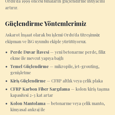
Ordu'da 1999 öncesi binaların güçlendirme ihtiyacını
artırır.
Güçlendirme Yöntemlerimiz
Askarot İnşaat olarak bu işlemi Ordu'da titreşimsiz
ekipman ve İSG uyumlu ekiple yürütüyoruz.
Perde Duvar İlavesi
— yeni betonarme perde, filiz
ekme ile mevcut yapıya bağlı
Temel Güçlendirme
— mikropile, jet-grouting,
genişletme
Kiriş Güçlendirme
— CFRP altlık veya çelik plaka
CFRP Karbon Fiber Sargılama
— kolon/kiriş taşıma
kapasitesi 2-3 kat artar
Kolon Mantolama
— betonarme veya çelik manto,
kimyasal ankraj ile