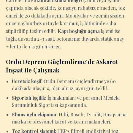
dairelerinde
standart klima deliği
65 mm veya 75 mm
çapında olacak şekilde, komşuyu rahatsız etmeden, toz
emici ile 20 dakikada açılır. Mobilyalar ve zemin sizden
önce naylon/bez örtüyle korunur, iş bitiminde saha
süpürülüp teslim edilir.
Kapı boşluğu açma
işlemi ise
tuğla duvarda 2–3 saat, betonarme duvarda statik onay
+ lento ile 1 iş günü sürer.
Ordu Deprem Güçlendirme'de Askarot
İnşaat ile Çalışmak
Ücretsiz keşif:
Ordu Deprem Güçlendirme'ye 60
dakikada ulaşırız, ölçü alırız, aynı gün teklif.
Sigortalı işçilik:
İş makinaları ve personel Mesleki
Sorumluluk Sigortası kapsamında.
Elmas uçlu ekipman:
Hilti, Bosch, Tyrolit, Husqvarna
marka profesyonel karot ve kesim makineleri.
Toz kontrol sistemi:
HEPA filtreli endüstriyel toz