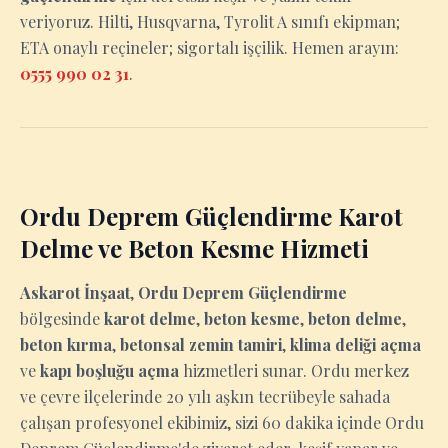
veriyoruz. Hilti, Husqvarna, Tyrolit A sınıfı ekipman;
ETA onaylı reçineler; sigortalı işçilik. Hemen arayın:
0555 990 02 31
.
Ordu Deprem Güçlendirme Karot
Delme ve Beton Kesme Hizmeti
Askarot İnşaat
,
Ordu Deprem Güçlendirme
bölgesinde
karot delme
,
beton kesme
,
beton delme
,
beton kırma
,
betonsal zemin tamiri
,
klima deliği açma
ve
kapı boşluğu açma
hizmetleri sunar. Ordu merkez
ve çevre ilçelerinde 20 yılı aşkın tecrübeyle sahada
çalışan profesyonel ekibimiz, sizi 60 dakika içinde Ordu