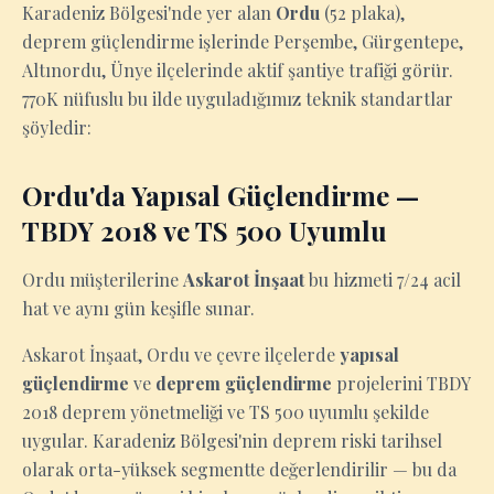
Karadeniz Bölgesi'nde yer alan
Ordu
(52 plaka),
deprem güçlendirme işlerinde Perşembe, Gürgentepe,
Altınordu, Ünye ilçelerinde aktif şantiye trafiği görür.
770K nüfuslu bu ilde uyguladığımız teknik standartlar
şöyledir:
Ordu'da Yapısal Güçlendirme —
TBDY 2018 ve TS 500 Uyumlu
Ordu müşterilerine
Askarot İnşaat
bu hizmeti 7/24 acil
hat ve aynı gün keşifle sunar.
Askarot İnşaat, Ordu ve çevre ilçelerde
yapısal
güçlendirme
ve
deprem güçlendirme
projelerini TBDY
2018 deprem yönetmeliği ve TS 500 uyumlu şekilde
uygular. Karadeniz Bölgesi'nin deprem riski tarihsel
olarak orta-yüksek segmentte değerlendirilir — bu da