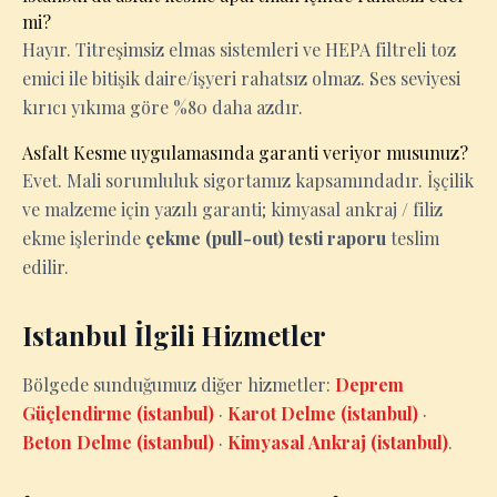
mi?
Hayır. Titreşimsiz elmas sistemleri ve HEPA filtreli toz
emici ile bitişik daire/işyeri rahatsız olmaz. Ses seviyesi
kırıcı yıkıma göre %80 daha azdır.
Asfalt Kesme uygulamasında garanti veriyor musunuz?
Evet. Mali sorumluluk sigortamız kapsamındadır. İşçilik
ve malzeme için yazılı garanti; kimyasal ankraj / filiz
ekme işlerinde
çekme (pull-out) testi raporu
teslim
edilir.
Istanbul İlgili Hizmetler
Bölgede sunduğumuz diğer hizmetler:
Deprem
Güçlendirme (istanbul)
·
Karot Delme (istanbul)
·
Beton Delme (istanbul)
·
Kimyasal Ankraj (istanbul)
.