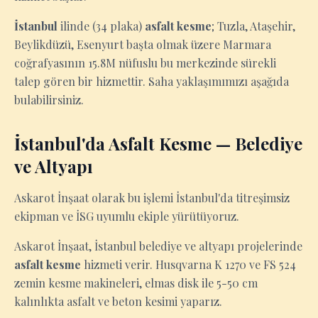
İstanbul
ilinde (34 plaka)
asfalt kesme
; Tuzla, Ataşehir,
Beylikdüzü, Esenyurt başta olmak üzere Marmara
coğrafyasının 15.8M nüfuslu bu merkezinde sürekli
talep gören bir hizmettir. Saha yaklaşımımızı aşağıda
bulabilirsiniz.
İstanbul'da Asfalt Kesme — Belediye
ve Altyapı
Askarot İnşaat olarak bu işlemi İstanbul'da titreşimsiz
ekipman ve İSG uyumlu ekiple yürütüyoruz.
Askarot İnşaat, İstanbul belediye ve altyapı projelerinde
asfalt kesme
hizmeti verir. Husqvarna K 1270 ve FS 524
zemin kesme makineleri, elmas disk ile 5-50 cm
kalınlıkta asfalt ve beton kesimi yaparız.