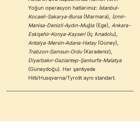
Yoğun operasyon hatlarımız:
İstanbul-
Kocaeli-Sakarya-Bursa
(Marmara),
İzmir-
Manisa-Denizli-Aydın-Muğla
(Ege),
Ankara-
Eskişehir-Konya-Kayseri
(İç Anadolu),
Antalya-Mersin-Adana-Hatay
(Güney),
Trabzon-Samsun-Ordu
(Karadeniz),
Diyarbakır-Gaziantep-Şanlıurfa-Malatya
(Güneydoğu). Her şantiyede
Hilti/Husqvarna/Tyrolit aynı standart.