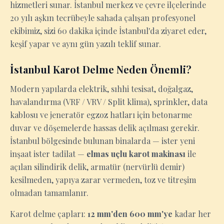
hizmetleri sunar. İstanbul merkez ve çevre ilçelerinde
20 yılı aşkın tecrübeyle sahada çalışan profesyonel
ekibimiz, sizi 60 dakika içinde İstanbul'da ziyaret eder,
keşif yapar ve aynı gün yazılı teklif sunar.
İstanbul Karot Delme Neden Önemli?
Modern yapılarda elektrik, sıhhi tesisat, doğalgaz,
havalandırma (VRF / VRV / Split klima), sprinkler, data
kablosu ve jeneratör egzoz hatları için betonarme
duvar ve döşemelerde hassas delik açılması gerekir.
İstanbul bölgesinde bulunan binalarda — ister yeni
inşaat ister tadilat —
elmas uçlu karot makinası
ile
açılan silindirik delik, armatür (nervürlü demir)
kesilmeden, yapıya zarar vermeden, toz ve titreşim
olmadan tamamlanır.
Karot delme çapları:
12 mm'den 600 mm'ye
kadar her