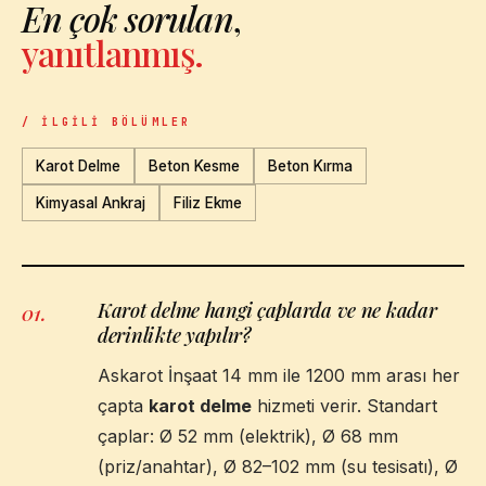
En çok sorulan
,
yanıtlanmış.
/ İLGILI BÖLÜMLER
Karot Delme
Beton Kesme
Beton Kırma
Kimyasal Ankraj
Filiz Ekme
Karot delme hangi çaplarda ve ne kadar
01
.
derinlikte yapılır?
Askarot İnşaat 14 mm ile 1200 mm arası her
çapta
karot delme
hizmeti verir. Standart
çaplar: Ø 52 mm (elektrik), Ø 68 mm
(priz/anahtar), Ø 82–102 mm (su tesisatı), Ø