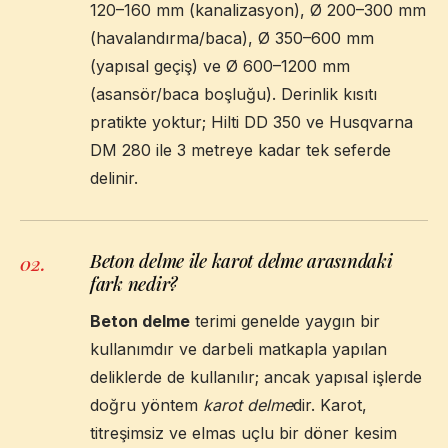
120–160 mm (kanalizasyon), Ø 200–300 mm
(havalandırma/baca), Ø 350–600 mm
(yapısal geçiş) ve Ø 600–1200 mm
(asansör/baca boşluğu). Derinlik kısıtı
pratikte yoktur; Hilti DD 350 ve Husqvarna
DM 280 ile 3 metreye kadar tek seferde
delinir.
Beton delme ile karot delme arasındaki
02
.
fark nedir?
Beton delme
terimi genelde yaygın bir
kullanımdır ve darbeli matkapla yapılan
deliklerde de kullanılır; ancak yapısal işlerde
doğru yöntem
karot delme
dir. Karot,
titreşimsiz ve elmas uçlu bir döner kesim