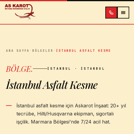
İçeriğe atla
ANA SAYFA
·
BÖLGELER
·
İSTANBUL ASFALT KESME
BÖLGE
.
İSTANBUL
· İSTANBUL
İstanbul Asfalt Kesme
İstanbul asfalt kesme için Askarot İnşaat: 20+ yıl
tecrübe, Hilti/Husqvarna ekipman, sigortalı
işçilik. Marmara Bölgesi'nde 7/24 acil hat.