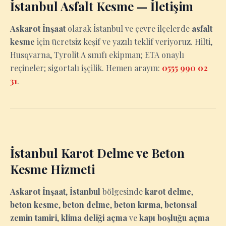
İstanbul Asfalt Kesme — İletişim
Askarot İnşaat
olarak İstanbul ve çevre ilçelerde
asfalt
kesme
için ücretsiz keşif ve yazılı teklif veriyoruz. Hilti,
Husqvarna, Tyrolit A sınıfı ekipman; ETA onaylı
reçineler; sigortalı işçilik. Hemen arayın:
0555 990 02
31
.
İstanbul Karot Delme ve Beton
Kesme Hizmeti
Askarot İnşaat
,
İstanbul
bölgesinde
karot delme
,
beton kesme
,
beton delme
,
beton kırma
,
betonsal
zemin tamiri
,
klima deliği açma
ve
kapı boşluğu açma