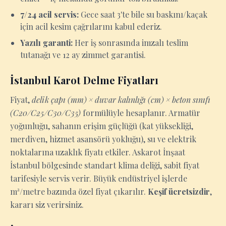
7/24 acil servis:
Gece saat 3'te bile su baskını/kaçak
için acil kesim çağrılarını kabul ederiz.
Yazılı garanti:
Her iş sonrasında imzalı teslim
tutanağı ve 12 ay zimmet garantisi.
İstanbul Karot Delme Fiyatları
Fiyat,
delik çapı (mm) × duvar kalınlığı (cm) × beton sınıfı
(C20/C25/C30/C35)
formülüyle hesaplanır. Armatür
yoğunluğu, sahanın erişim güçlüğü (kat yüksekliği,
merdiven, hizmet asansörü yokluğu), su ve elektrik
noktalarına uzaklık fiyatı etkiler. Askarot İnşaat
İstanbul bölgesinde standart klima deliği, sabit fiyat
tarifesiyle servis verir. Büyük endüstriyel işlerde
m²/metre bazında özel fiyat çıkarılır.
Keşif ücretsizdir
,
kararı siz verirsiniz.