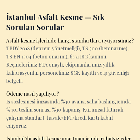
İstanbul Asfalt Kesme — Sık
Sorulan Sorular
Asfalt kesme işlerinde hangi standartlara uyuyorsunuz?
TBDY 2018 (deprem yönetmeliği), TS 500 (betonarme),
TS EN 1504 (beton onarım), 6331 İSG kanunu.
Reçinelerimiz ETA onaylı, ekipmanlarımız yıllık
kalibrasyonlu, personelimiz SGK kayıtlı ve iş güvenliği
belgeli.
Ödeme nasıl yapılıyor?
İş sözleşmesi imzasında %30 avans, saha başlangıcında
%40, teslim sonrası %30 kapanış. Kurumsal faturalı
çalışma standart; havale/EFT/kredi kartı kabul
ediyoruz.
İstanbul'da asfalt kesme apartman içinde rahatsız eder