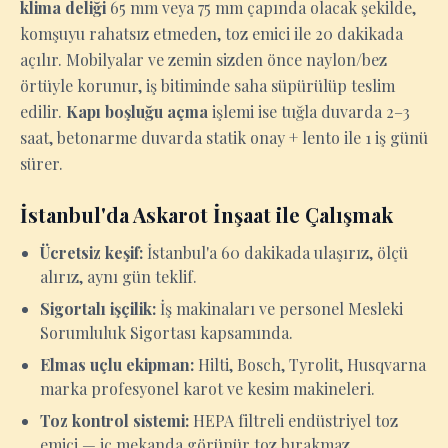
klima deliği
65 mm veya 75 mm çapında olacak şekilde,
komşuyu rahatsız etmeden, toz emici ile 20 dakikada
açılır. Mobilyalar ve zemin sizden önce naylon/bez
örtüyle korunur, iş bitiminde saha süpürülüp teslim
edilir.
Kapı boşluğu açma
işlemi ise tuğla duvarda 2–3
saat, betonarme duvarda statik onay + lento ile 1 iş günü
sürer.
İstanbul'da Askarot İnşaat ile Çalışmak
Ücretsiz keşif:
İstanbul'a 60 dakikada ulaşırız, ölçü
alırız, aynı gün teklif.
Sigortalı işçilik:
İş makinaları ve personel Mesleki
Sorumluluk Sigortası kapsamında.
Elmas uçlu ekipman:
Hilti, Bosch, Tyrolit, Husqvarna
marka profesyonel karot ve kesim makineleri.
Toz kontrol sistemi:
HEPA filtreli endüstriyel toz
emici — iç mekanda görünür toz bırakmaz.