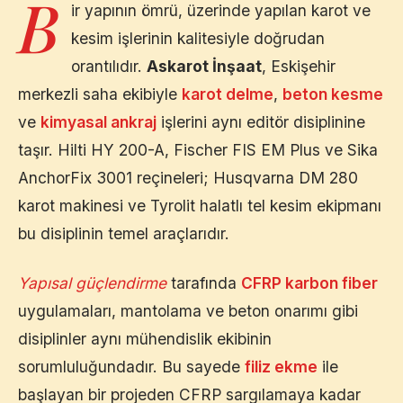
B
ir yapının ömrü, üzerinde yapılan karot ve
kesim işlerinin kalitesiyle doğrudan
orantılıdır.
Askarot İnşaat
,
Eskişehir
merkezli saha ekibiyle
karot delme
,
beton kesme
ve
kimyasal ankraj
işlerini aynı editör disiplinine
taşır. Hilti HY 200-A, Fischer FIS EM Plus ve Sika
AnchorFix 3001 reçineleri; Husqvarna DM 280
karot makinesi ve Tyrolit halatlı tel kesim ekipmanı
bu disiplinin temel araçlarıdır.
Yapısal güçlendirme
tarafında
CFRP karbon fiber
uygulamaları, mantolama ve beton onarımı gibi
disiplinler aynı mühendislik ekibinin
sorumluluğundadır. Bu sayede
filiz ekme
ile
başlayan bir projeden CFRP sargılamaya kadar