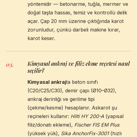
yöntemidir — betonarme, tuğla, mermer ve
doğal taşta hassas, temiz ve kontrollü delik
açar. Çap 20 mm üzerine çıktığında karot
zorunludur, çünkü darbeli makine kırar,
karot keser.
Kimyasal ankraj ve filiz ekme reçetesi nasıl
03
.
seçilir?
Kimyasal ankraj
ta beton sınıfı
(C20/C25/C30), demir çapı (Ø10–Ø32),
ankraj derinliği ve gerilme tipi
(çekme/kesme) hesaplanır. Askarot şu
reçineleri kullanır:
Hilti HY 200-A
(yapısal
filiz/donatı ekleme),
Fischer FIS EM Plus
(yüksek yük),
Sika AnchorFix-3001
(hızlı