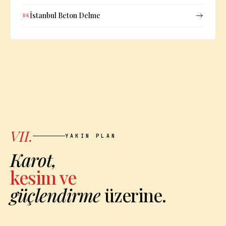
İstanbul Beton Delme
06
VII.
YAKIN PLAN
Karot,
kesim ve
güçlendirme
üzerine.