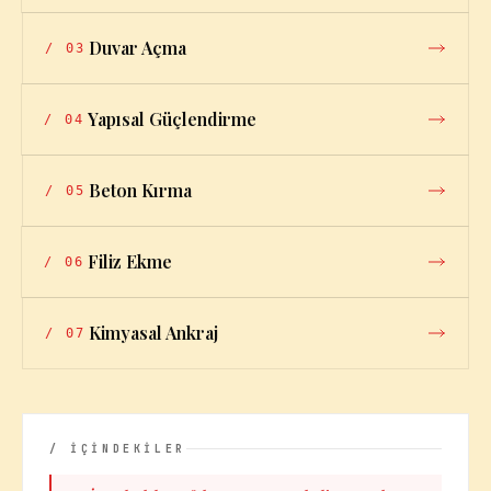
Duvar Açma
/
03
Yapısal Güçlendirme
/
04
Beton Kırma
/
05
Filiz Ekme
/
06
Kimyasal Ankraj
/
07
/ İÇİNDEKİLER