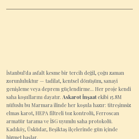
İSTANBUL
İstanbul'da asfalt kesme bir tercih değil, çoğu zaman
zorunluluktur — tadilat, kentsel dönüşüm, sanayi
genişleme veya deprem güçlendirme... Her proje kendi
saha koşullarını dayatır.
Askarot İnşaat
ekibi 15.8M
nüfuslu bu Marmara ilinde her koşula hazır: titreşimsiz
elmas karot, HEPA filtreli toz kontrolü, Ferroscan
armatür tarama ve İSG uyumlu saha protokolü.
Kadıköy, Üsküdar, Beşiktaş ilçelerinde gün içinde
hizmet başlar.