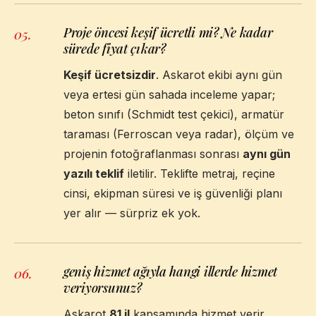
Proje öncesi keşif ücretli mi? Ne kadar
05
.
sürede fiyat çıkar?
Keşif ücretsizdir
. Askarot ekibi aynı gün
veya ertesi gün sahada inceleme yapar;
beton sınıfı (Schmidt test çekici), armatür
taraması (Ferroscan veya radar), ölçüm ve
projenin fotoğraflanması sonrası
aynı gün
yazılı teklif
iletilir. Teklifte metraj, reçine
cinsi, ekipman süresi ve iş güvenliği planı
yer alır — sürpriz ek yok.
geniş hizmet ağıyla hangi illerde hizmet
06
.
veriyorsunuz?
Askarot
81 il
kapsamında hizmet verir.