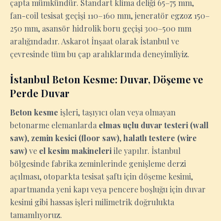
çapta mümkündür. Standart klima deliği 65–75 mm,
fan-coil tesisat geçişi 110–160 mm, jeneratör egzoz 150–
250 mm, asansör hidrolik boru geçişi 300–500 mm
aralığındadır. Askarot İnşaat olarak İstanbul ve
çevresinde tüm bu çap aralıklarında deneyimliyiz.
İstanbul Beton Kesme: Duvar, Döşeme ve
Perde Duvar
Beton kesme
işleri, taşıyıcı olan veya olmayan
betonarme elemanlarda
elmas uçlu duvar testeri (wall
saw)
,
zemin kesici (floor saw)
,
halatlı testere (wire
saw)
ve
el kesim makineleri
ile yapılır. İstanbul
bölgesinde fabrika zeminlerinde genişleme derzi
açılması, otoparkta tesisat şaftı için döşeme kesimi,
apartmanda yeni kapı veya pencere boşluğu için duvar
kesimi gibi hassas işleri milimetrik doğrulukta
tamamlıyoruz.