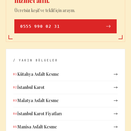
hizmet alın.
Ücretsiz keşif ve teklif için arayın.
0555 990 02 31
/ YAKIN BÖLGELER
Kütahya Asfalt Kesme
01
İstanbul Karot
02
Malatya Asfalt Kesme
03
İstanbul Karot Fiyatları
04
Manisa Asfalt Kesme
05