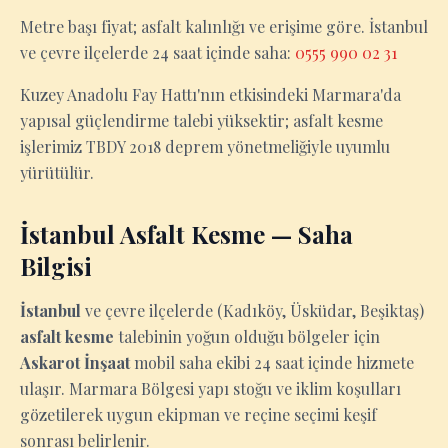
Metre başı fiyat; asfalt kalınlığı ve erişime göre. İstanbul
ve çevre ilçelerde 24 saat içinde saha:
0555 990 02 31
Kuzey Anadolu Fay Hattı'nın etkisindeki Marmara'da
yapısal güçlendirme talebi yüksektir; asfalt kesme
işlerimiz TBDY 2018 deprem yönetmeliğiyle uyumlu
yürütülür.
İstanbul Asfalt Kesme — Saha
Bilgisi
İstanbul
ve çevre ilçelerde (Kadıköy, Üsküdar, Beşiktaş)
asfalt kesme
talebinin yoğun olduğu bölgeler için
Askarot İnşaat
mobil saha ekibi 24 saat içinde hizmete
ulaşır. Marmara Bölgesi yapı stoğu ve iklim koşulları
gözetilerek uygun ekipman ve reçine seçimi keşif
sonrası belirlenir.