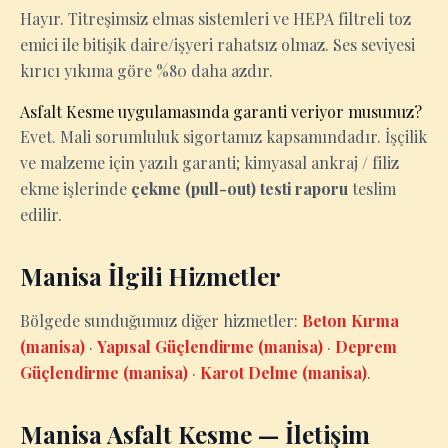
Hayır. Titreşimsiz elmas sistemleri ve HEPA filtreli toz
emici ile bitişik daire/işyeri rahatsız olmaz. Ses seviyesi
kırıcı yıkıma göre %80 daha azdır.
Asfalt Kesme uygulamasında garanti veriyor musunuz?
Evet. Mali sorumluluk sigortamız kapsamındadır. İşçilik
ve malzeme için yazılı garanti; kimyasal ankraj / filiz
ekme işlerinde
çekme (pull-out) testi raporu
teslim
edilir.
Manisa İlgili Hizmetler
Bölgede sunduğumuz diğer hizmetler:
Beton Kırma
(manisa)
·
Yapısal Güçlendirme (manisa)
·
Deprem
Güçlendirme (manisa)
·
Karot Delme (manisa)
.
Manisa Asfalt Kesme — İletişim