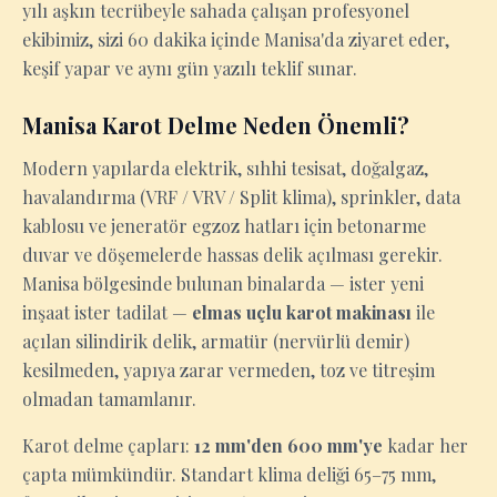
yılı aşkın tecrübeyle sahada çalışan profesyonel
ekibimiz, sizi 60 dakika içinde Manisa'da ziyaret eder,
keşif yapar ve aynı gün yazılı teklif sunar.
Manisa Karot Delme Neden Önemli?
Modern yapılarda elektrik, sıhhi tesisat, doğalgaz,
havalandırma (VRF / VRV / Split klima), sprinkler, data
kablosu ve jeneratör egzoz hatları için betonarme
duvar ve döşemelerde hassas delik açılması gerekir.
Manisa bölgesinde bulunan binalarda — ister yeni
inşaat ister tadilat —
elmas uçlu karot makinası
ile
açılan silindirik delik, armatür (nervürlü demir)
kesilmeden, yapıya zarar vermeden, toz ve titreşim
olmadan tamamlanır.
Karot delme çapları:
12 mm'den 600 mm'ye
kadar her
çapta mümkündür. Standart klima deliği 65–75 mm,