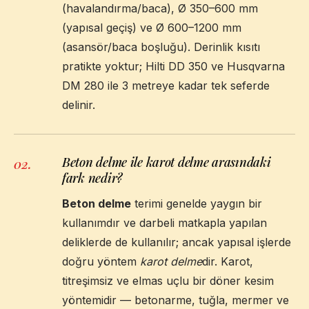
(havalandırma/baca), Ø 350–600 mm
(yapısal geçiş) ve Ø 600–1200 mm
(asansör/baca boşluğu). Derinlik kısıtı
pratikte yoktur; Hilti DD 350 ve Husqvarna
DM 280 ile 3 metreye kadar tek seferde
delinir.
Beton delme ile karot delme arasındaki
02
.
fark nedir?
Beton delme
terimi genelde yaygın bir
kullanımdır ve darbeli matkapla yapılan
deliklerde de kullanılır; ancak yapısal işlerde
doğru yöntem
karot delme
dir. Karot,
titreşimsiz ve elmas uçlu bir döner kesim
yöntemidir — betonarme, tuğla, mermer ve