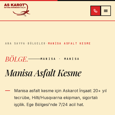
İçeriğe atla
ANA SAYFA
·
BÖLGELER
·
MANISA ASFALT KESME
BÖLGE
.
MANISA
· MANISA
Manisa Asfalt Kesme
Manisa asfalt kesme için Askarot İnşaat: 20+ yıl
tecrübe, Hilti/Husqvarna ekipman, sigortalı
işçilik. Ege Bölgesi'nde 7/24 acil hat.