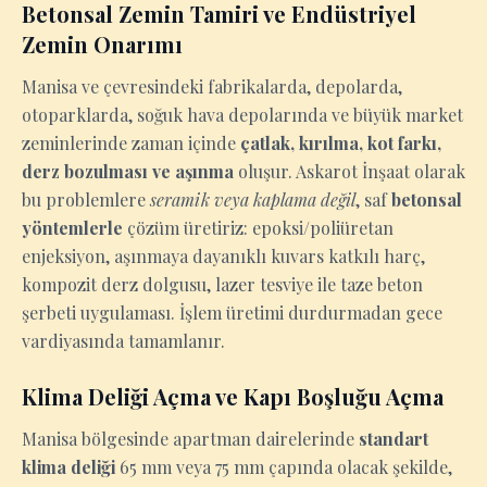
Betonsal Zemin Tamiri ve Endüstriyel
Zemin Onarımı
Manisa ve çevresindeki fabrikalarda, depolarda,
otoparklarda, soğuk hava depolarında ve büyük market
zeminlerinde zaman içinde
çatlak, kırılma, kot farkı,
derz bozulması ve aşınma
oluşur. Askarot İnşaat olarak
bu problemlere
seramik veya kaplama değil
, saf
betonsal
yöntemlerle
çözüm üretiriz: epoksi/poliüretan
enjeksiyon, aşınmaya dayanıklı kuvars katkılı harç,
kompozit derz dolgusu, lazer tesviye ile taze beton
şerbeti uygulaması. İşlem üretimi durdurmadan gece
vardiyasında tamamlanır.
Klima Deliği Açma ve Kapı Boşluğu Açma
Manisa bölgesinde apartman dairelerinde
standart
klima deliği
65 mm veya 75 mm çapında olacak şekilde,