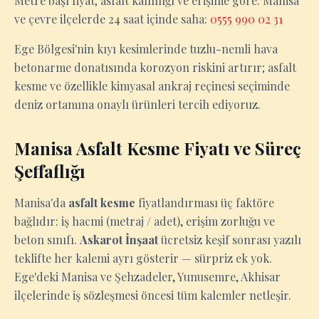
Metre başı fiyat; asfalt kalınlığı ve erişime göre. Manisa
ve çevre ilçelerde 24 saat içinde saha:
0555 990 02 31
Ege Bölgesi'nin kıyı kesimlerinde tuzlu-nemli hava
betonarme donatısında korozyon riskini artırır; asfalt
kesme ve özellikle kimyasal ankraj reçinesi seçiminde
deniz ortamına onaylı ürünleri tercih ediyoruz.
Manisa Asfalt Kesme Fiyatı ve Süreç
Şeffaflığı
Manisa'da
asfalt kesme
fiyatlandırması üç faktöre
bağlıdır: iş hacmi (metraj / adet), erişim zorluğu ve
beton sınıfı.
Askarot İnşaat
ücretsiz keşif sonrası yazılı
teklifte her kalemi ayrı gösterir — sürpriz ek yok.
Ege'deki Manisa ve Şehzadeler, Yunusemre, Akhisar
ilçelerinde iş sözleşmesi öncesi tüm kalemler netleşir.