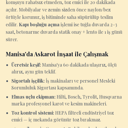
komşuyu rahatsız etmeden, toz emici ile 20 dakikada
açılır. Mobilyalar ve zemin sizden önce naylon/bez
örtüyle korunur, iş bitiminde saha süpürülüp teslim
edilir.
Kapı boşluğu açma
işlemi ise tuğla duvarda 2–3
saat, betonarme duvarda statik onay + lento ile 1 iş günü
sürer.
Manisa'da Askarot İnşaat ile Çalışmak
Ücretsiz keşif:
Manisa'ya 60 dakikada ulaşırız, ölçü
alırız, aynı gün teklif.
Sigortalı işçilik:
İş makinaları ve personel Mesleki
Sorumluluk Sigortası kapsamında.
Elmas uçlu ekipman:
Hilti, Bosch, Tyrolit, Husqvarna
marka profesyonel karot ve kesim makineleri.
Toz kontrol sistemi:
HEPA filtreli endüstriyel toz
emici — iç mekanda görünür toz bırakmaz.