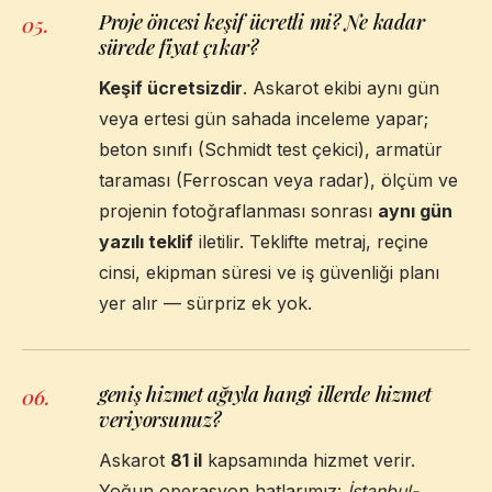
Proje öncesi keşif ücretli mi? Ne kadar
05
.
sürede fiyat çıkar?
Keşif ücretsizdir
. Askarot ekibi aynı gün
veya ertesi gün sahada inceleme yapar;
beton sınıfı (Schmidt test çekici), armatür
taraması (Ferroscan veya radar), ölçüm ve
projenin fotoğraflanması sonrası
aynı gün
yazılı teklif
iletilir. Teklifte metraj, reçine
cinsi, ekipman süresi ve iş güvenliği planı
yer alır — sürpriz ek yok.
geniş hizmet ağıyla hangi illerde hizmet
06
.
veriyorsunuz?
Askarot
81 il
kapsamında hizmet verir.
Yoğun operasyon hatlarımız:
İstanbul-