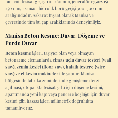
fan-coil tesisat geçişi 110–160 mm, jeneratör egzoz 150–
250 mm, asansör hidrolik boru geçişi 300–500 mm
aralığındadır. Askarot İnşaat olarak Manisa ve
çevresinde tüm bu çap aralıklarında deneyimliyiz.
Manisa Beton Kesme: Duvar, Döşeme ve
Perde Duvar
Beton kesme
işleri, taşıyıcı olan veya olmayan
betonarme elemanlarda
elmas uçlu duvar testeri (wall
saw)
,
zemin kesici (floor saw)
,
halatlı testere (wire
saw)
ve
el kesim makineleri
ile yapılır. Manisa
bölgesinde fabrika zeminlerinde genişleme derzi
açılması, otoparkta tesisat şaftı için döşeme kesimi,
apartmanda yeni kapı veya pencere boşluğu için duvar
kesimi gibi hassas işleri milimetrik doğrulukta
tamamlıyoruz.