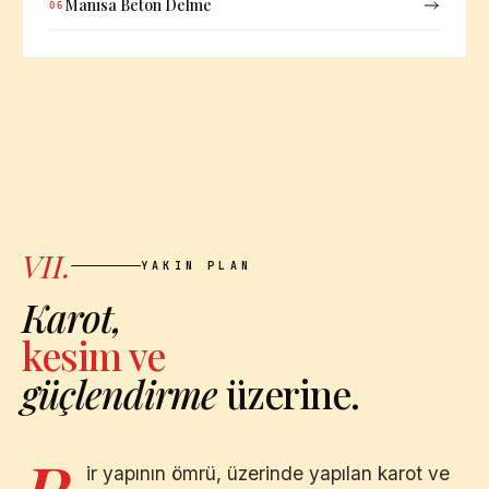
Manisa Beton Delme
06
VII.
YAKIN PLAN
Karot,
kesim ve
güçlendirme
üzerine.
ir yapının ömrü, üzerinde yapılan karot ve