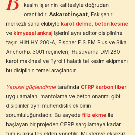
B
kesim işlerinin kalitesiyle doğrudan
orantılıdır.
Askarot İnşaat
,
Eskişehir
merkezli saha ekibiyle
karot delme
,
beton kesme
ve
kimyasal ankraj
işlerini aynı editör disiplinine
taşır. Hilti HY 200-A, Fischer FIS EM Plus ve Sika
AnchorFix 3001 reçineleri; Husqvarna DM 280
karot makinesi ve Tyrolit halatlı tel kesim ekipmanı
bu disiplinin temel araçlarıdır.
Yapısal güçlendirme
tarafında
CFRP karbon fiber
uygulamaları, mantolama ve beton onarımı gibi
disiplinler aynı mühendislik ekibinin
sorumluluğundadır. Bu sayede
filiz ekme
ile
başlayan bir projeden CFRP sargılamaya kadar
tüm iş akışı tek elden yönetilir. Müşteriye eksiksiz