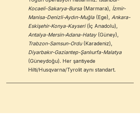
Kocaeli-Sakarya-Bursa
(Marmara),
İzmir-
Manisa-Denizli-Aydın-Muğla
(Ege),
Ankara-
Eskişehir-Konya-Kayseri
(İç Anadolu),
Antalya-Mersin-Adana-Hatay
(Güney),
Trabzon-Samsun-Ordu
(Karadeniz),
Diyarbakır-Gaziantep-Şanlıurfa-Malatya
(Güneydoğu). Her şantiyede
Hilti/Husqvarna/Tyrolit aynı standart.