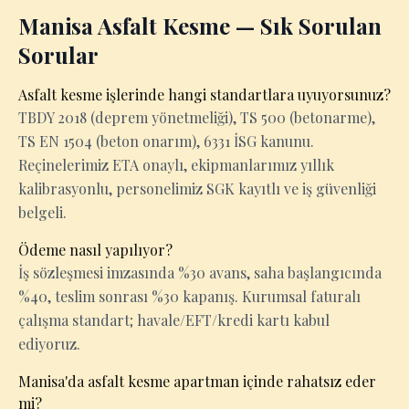
Manisa Asfalt Kesme — Sık Sorulan
Sorular
Asfalt kesme işlerinde hangi standartlara uyuyorsunuz?
TBDY 2018 (deprem yönetmeliği), TS 500 (betonarme),
TS EN 1504 (beton onarım), 6331 İSG kanunu.
Reçinelerimiz ETA onaylı, ekipmanlarımız yıllık
kalibrasyonlu, personelimiz SGK kayıtlı ve iş güvenliği
belgeli.
Ödeme nasıl yapılıyor?
İş sözleşmesi imzasında %30 avans, saha başlangıcında
%40, teslim sonrası %30 kapanış. Kurumsal faturalı
çalışma standart; havale/EFT/kredi kartı kabul
ediyoruz.
Manisa'da asfalt kesme apartman içinde rahatsız eder
mi?