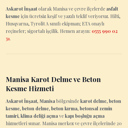
Askarot İnşaat
olarak Manisa ve çevre ilçelerde
asfalt
kesme
için ücretsiz keşif ve yazılı teklif veriyoruz. Hilti,
Husqvarna, Tyrolit A sınıfı ekipman; ETA onaylı
reçineler; sigortalı işçilik. Hemen arayın:
0555 990 02
31
.
Manisa Karot Delme ve Beton
Kesme Hizmeti
Askarot İnşaat
,
Manisa
bölgesinde
karot delme
,
beton
kesme
,
beton delme
,
beton kırma
,
betonsal zemin
tamiri
,
klima deliği açma
ve
kapı boşluğu açma
hizmetleri sunar. Manisa merkez ve çevre ilçelerinde 20