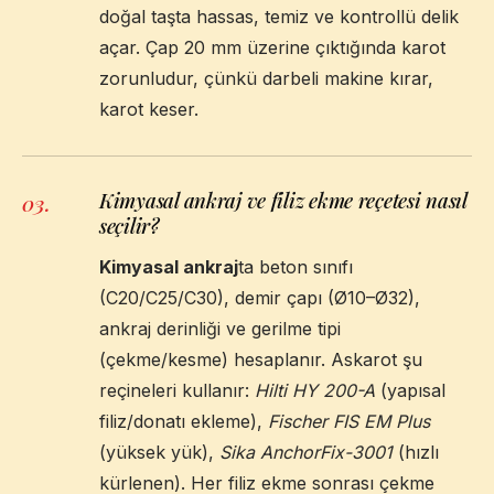
doğal taşta hassas, temiz ve kontrollü delik
açar. Çap 20 mm üzerine çıktığında karot
zorunludur, çünkü darbeli makine kırar,
karot keser.
Kimyasal ankraj ve filiz ekme reçetesi nasıl
03
.
seçilir?
Kimyasal ankraj
ta beton sınıfı
(C20/C25/C30), demir çapı (Ø10–Ø32),
ankraj derinliği ve gerilme tipi
(çekme/kesme) hesaplanır. Askarot şu
reçineleri kullanır:
Hilti HY 200-A
(yapısal
filiz/donatı ekleme),
Fischer FIS EM Plus
(yüksek yük),
Sika AnchorFix-3001
(hızlı
kürlenen). Her filiz ekme sonrası çekme