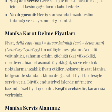
7/24 acil servis:
Gece saat 3'te bile su baskını/kaçak
için acil kesim çağrılarını kabul ederiz.
Yazılı garanti:
Her iş sonrasında imzalı teslim
tutanağı ve 12 ay zimmet garantisi.
Manisa Karot Delme Fiyatları
Fiyat,
delik çapı (mm) × duvar kalınlığı (cm) × beton sınıfı
(C20/C25/C30/C35)
formülüyle hesaplanır. Armatür
yoğunluğu, sahanın erişim güçlüğü (kat yüksekliği,
merdiven, hizmet asansörü yokluğu), su ve elektrik
noktalarına uzaklık fiyatı etkiler. Askarot İnşaat Manisa
bölgesinde standart klima deliği, sabit fiyat tarifesiyle
servis verir. Büyük endüstriyel işlerde m²/metre
bazında özel fiyat çıkarılır.
Keşif ücretsizdir
, kararı siz
verirsiniz.
Manisa Servis Alanımız