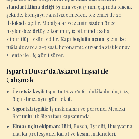
standart klima deliği
65 mm veya 75 mm çapında olacak
şekilde, komşuyu rahatsız etmeden, toz emici ile 20
dakikada açılır. Mobilyalar ve zemin sizden önce
naylon/bez örtüyle korunur, iş bitiminde saha
süpürülüp teslim edilir.
Kapı boşluğu açma
işlemi ise
tuğla duvarda 2–3 saat, betonarme duvarda statik onay
+ lento ile 1 iş günü sürer.
Isparta Duvar'da Askarot İnşaat ile
Çalışmak
Ücretsiz keşif:
Isparta Duvar'a 60 dakikada ulaşırız,
ölçü alırız, aynı gün teklif.
Sigortalı işçilik:
İş makinaları ve personel Mesleki
Sorumluluk Sigortası kapsamında.
Elmas uçlu ekipman:
Hilti, Bosch, Tyrolit, Husqvarna
marka profesyonel karot ve kesim makineleri.