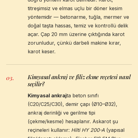
titreşimsiz ve elmas uçlu bir döner kesim
yöntemidir — betonarme, tuğla, mermer ve
doğal taşta hassas, temiz ve kontrollü delik
açar. Çap 20 mm üzerine çıktığında karot
zorunludur, çünkü darbeli makine kırar,
karot keser.
Kimyasal ankraj ve filiz ekme reçetesi nasıl
03
.
seçilir?
Kimyasal ankraj
ta beton sınıfı
(C20/C25/C30), demir çapı (Ø10–Ø32),
ankraj derinliği ve gerilme tipi
(çekme/kesme) hesaplanır. Askarot şu
reçineleri kullanır:
Hilti HY 200-A
(yapısal