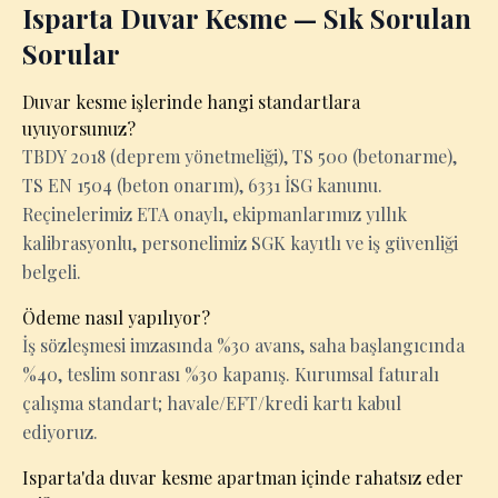
Isparta Duvar Kesme — Sık Sorulan
Sorular
Duvar kesme işlerinde hangi standartlara
uyuyorsunuz?
TBDY 2018 (deprem yönetmeliği), TS 500 (betonarme),
TS EN 1504 (beton onarım), 6331 İSG kanunu.
Reçinelerimiz ETA onaylı, ekipmanlarımız yıllık
kalibrasyonlu, personelimiz SGK kayıtlı ve iş güvenliği
belgeli.
Ödeme nasıl yapılıyor?
İş sözleşmesi imzasında %30 avans, saha başlangıcında
%40, teslim sonrası %30 kapanış. Kurumsal faturalı
çalışma standart; havale/EFT/kredi kartı kabul
ediyoruz.
Isparta'da duvar kesme apartman içinde rahatsız eder