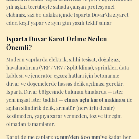
yılı aşkın tecrübeyle sahada çalışan profesyonel
ekibimiz, sizi 60 dakika içinde Isparta Duvar'da ziyaret
eder, keşif yapar ve aynı gün yazılı teklif sunar.
Isparta Duvar Karot Delme Neden
Önemli?
Modern yapılarda elektrik, sıhhi tesisat, doğalgaz,
havalandırma (VRF / VRV / Split klima), sprinkler, data
kablosu ve jeneratör egzoz hatları için betonarme
duvar ve döşemelerde hassas delik açılması gerekir.
Isparta Duvar bölgesinde bulunan binalarda — ister
yeni inşaat ister tadilat —
elmas uçlu karot makinası
ile
açılan silindirik delik, armatür (nervürlü demir)
kesilmeden, yapıya zarar vermeden, toz ve titreşim
olmadan tamamlanır.
Karot delme çapları:
12 mm'den 600 mm'ye
kadar her