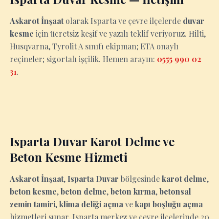
Askarot İnşaat
olarak Isparta ve çevre ilçelerde
duvar
kesme
için ücretsiz keşif ve yazılı teklif veriyoruz. Hilti,
Husqvarna, Tyrolit A sınıfı ekipman; ETA onaylı
reçineler; sigortalı işçilik. Hemen arayın:
0555 990 02
31
.
Isparta Duvar Karot Delme ve
Beton Kesme Hizmeti
Askarot İnşaat
,
Isparta Duvar
bölgesinde
karot delme
,
beton kesme
,
beton delme
,
beton kırma
,
betonsal
zemin tamiri
,
klima deliği açma
ve
kapı boşluğu açma
hizmetleri sunar. Isparta merkez ve çevre ilçelerinde 20