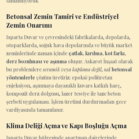
tamamlıyoruz.
Betonsal Zemin Tamiri ve Endüstriyel
Zemin Onarımı
Isparta Duvar ve çevresindeki fabrikalarda, depolarda,
otoparklarda, soğuk hava depolarında ve büyük market
zeminlerinde zaman içinde
çatlak, kırılma, kot farkı,
derz bozulması ve aşınma
oluşur. Askarot İnşaat olarak
bu problemlere
seramik veya kaplama değil
, saf
betonsal
yöntemlerle
çözüm üretiriz: epoksi/poliüretan
enjeksiyon, aşınmaya dayanıklı kuvars katkılı harç,
kompozit derz dolgusu, lazer tesviye ile taze beton
şerbeti uygulaması. İşlem üretimi durdurmadan gece
vardiyasında tamamlanır.
Klima Deliği Açma ve Kapı Boşluğu Açma
Isparta Duvar bölgesinde apartman dairelerinde