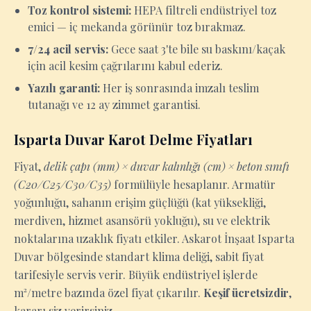
Toz kontrol sistemi:
HEPA filtreli endüstriyel toz
emici — iç mekanda görünür toz bırakmaz.
7/24 acil servis:
Gece saat 3'te bile su baskını/kaçak
için acil kesim çağrılarını kabul ederiz.
Yazılı garanti:
Her iş sonrasında imzalı teslim
tutanağı ve 12 ay zimmet garantisi.
Isparta Duvar Karot Delme Fiyatları
Fiyat,
delik çapı (mm) × duvar kalınlığı (cm) × beton sınıfı
(C20/C25/C30/C35)
formülüyle hesaplanır. Armatür
yoğunluğu, sahanın erişim güçlüğü (kat yüksekliği,
merdiven, hizmet asansörü yokluğu), su ve elektrik
noktalarına uzaklık fiyatı etkiler. Askarot İnşaat Isparta
Duvar bölgesinde standart klima deliği, sabit fiyat
tarifesiyle servis verir. Büyük endüstriyel işlerde
m²/metre bazında özel fiyat çıkarılır.
Keşif ücretsizdir
,
kararı siz verirsiniz.