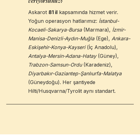
veriyorsunuz?
Askarot
81 il
kapsamında hizmet verir.
Yoğun operasyon hatlarımız:
İstanbul-
Kocaeli-Sakarya-Bursa
(Marmara),
İzmir-
Manisa-Denizli-Aydın-Muğla
(Ege),
Ankara-
Eskişehir-Konya-Kayseri
(İç Anadolu),
Antalya-Mersin-Adana-Hatay
(Güney),
Trabzon-Samsun-Ordu
(Karadeniz),
Diyarbakır-Gaziantep-Şanlıurfa-Malatya
(Güneydoğu). Her şantiyede
Hilti/Husqvarna/Tyrolit aynı standart.