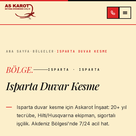
İçeriğe atla
ANA SAYFA
·
BÖLGELER
·
ISPARTA DUVAR KESME
BÖLGE
.
ISPARTA
· ISPARTA
Isparta Duvar Kesme
Isparta duvar kesme için Askarot İnşaat: 20+ yıl
tecrübe, Hilti/Husqvarna ekipman, sigortalı
işçilik. Akdeniz Bölgesi'nde 7/24 acil hat.