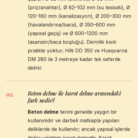
(priz/anahtar), Ø 82–102 mm (su tesisatı), Ø
120–160 mm (kanalizasyon), Ø 200–300 mm
(havalandırma/baca), Ø 350–600 mm
(yapısal geçiş) ve Ø 600–1200 mm
(asansör/baca boşluğu). Derinlik kısıtı
pratikte yoktur; Hilti DD 350 ve Husqvarna
DM 280 ile 3 metreye kadar tek seferde
delinir.
Beton delme ile karot delme arasındaki
02
.
fark nedir?
Beton delme
terimi genelde yaygın bir
kullanımdır ve darbeli matkapla yapılan
deliklerde de kullanılır; ancak yapısal işlerde
doğru yöntem
karot delme
dir. Karot,