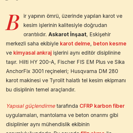
B
ir yapının ömrü, üzerinde yapılan karot ve
kesim işlerinin kalitesiyle doğrudan
orantılıdır.
Askarot İnşaat
,
Eskişehir
merkezli saha ekibiyle
karot delme
,
beton kesme
ve
kimyasal ankraj
işlerini aynı editör disiplinine
taşır. Hilti HY 200-A, Fischer FIS EM Plus ve Sika
AnchorFix 3001 reçineleri; Husqvarna DM 280
karot makinesi ve Tyrolit halatlı tel kesim ekipmanı
bu disiplinin temel araçlarıdır.
Yapısal güçlendirme
tarafında
CFRP karbon fiber
uygulamaları, mantolama ve beton onarımı gibi
disiplinler aynı mühendislik ekibinin