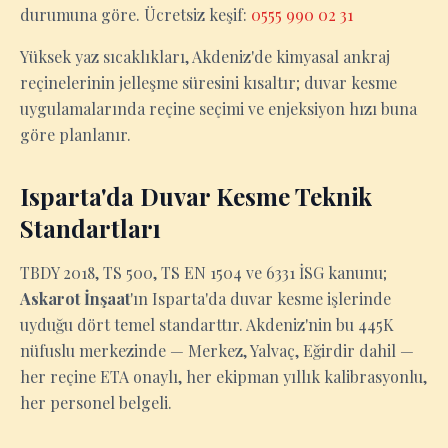
durumuna göre. Ücretsiz keşif:
0555 990 02 31
Yüksek yaz sıcaklıkları, Akdeniz'de kimyasal ankraj
reçinelerinin jelleşme süresini kısaltır; duvar kesme
uygulamalarında reçine seçimi ve enjeksiyon hızı buna
göre planlanır.
Isparta'da Duvar Kesme Teknik
Standartları
TBDY 2018, TS 500, TS EN 1504 ve 6331 İSG kanunu;
Askarot İnşaat
'ın Isparta'da duvar kesme işlerinde
uyduğu dört temel standarttır. Akdeniz'nin bu 445K
nüfuslu merkezinde — Merkez, Yalvaç, Eğirdir dahil —
her reçine ETA onaylı, her ekipman yıllık kalibrasyonlu,
her personel belgeli.