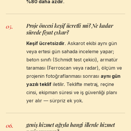
%80 daha azdır
.
Proje öncesi keşif ücretli mi? Ne kadar
05
.
sürede fiyat çıkar?
Keşif ücretsizdir
. Askarot ekibi aynı gün
veya ertesi gün sahada inceleme yapar;
beton sınıfı (Schmidt test çekici), armatür
taraması (Ferroscan veya radar), ölçüm ve
projenin fotoğraflanması sonrası
aynı gün
yazılı teklif
iletilir. Teklifte metraj, reçine
cinsi, ekipman süresi ve iş güvenliği planı
yer alır — sürpriz ek yok.
geniş hizmet ağıyla hangi illerde hizmet
06
.