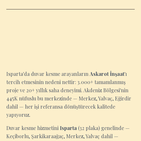
ISPARTA
Isparta'da duvar kesme arayanların
Askarot İnşaat
'ı
tercih etmesinin nedeni nettir: 3.000+ tamamlanmış
proje ve 20+ yıllık saha deneyimi. Akdeniz Bölgesi'nin
445K nüfuslu bu merkezinde — Merkez, Yalvaç, Eğirdir
dahil — her işi referansa dönüştürecek kalitede
yapıyoruz.
Duvar kesme hizmetini
Isparta
(32 plaka) genelinde —
Keçiborlu, Şarkikaraağaç, Merkez, Yalvaç dahil —