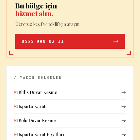
Bu bölge için
hizmet alın.
Ücretsiz keşif ve teklif için arayın.
0555 990 02 31
/ YAKIN BÖLGELER
Bitlis Duvar Kesme
01
Isparta Karot
02
Bolu Duvar Kesme
03
Isparta Karot Fiyatları
04