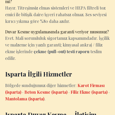
mi?
Hayır. Titreşimsiz elmas sistemleri ve HEPA filtreli toz
emici ile bitişik daire/işyeri rahatsız olmaz. Ses seviyesi
kırıcı yıkıma göre %80 daha azdır.
Duvar Kesme uygulamasında garanti veriyor musunuz?
Evet. Mali sorumluluk sigortamız kapsamındadır. İşçilik
ve malzeme için yazılı garanti; kimyasal ankraj / filiz
ekme işlerinde
çekme (pull-out) testi raporu
teslim
edilir.
Isparta İlgili Hizmetler
Bölgede sunduğumuz diğer hizmetler:
Karot Firması
(isparta)
·
Beton Kesme (isparta)
·
Filiz Ekme (isparta)
·
Mantolama (isparta)
.
Isparta Duvar Kesme — İletişim