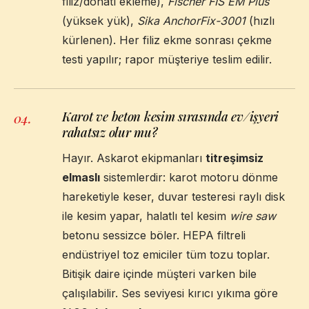
filiz/donatı ekleme),
Fischer FIS EM Plus
(yüksek yük),
Sika AnchorFix-3001
(hızlı
kürlenen). Her filiz ekme sonrası çekme
testi yapılır; rapor müşteriye teslim edilir.
Karot ve beton kesim sırasında ev/işyeri
04
.
rahatsız olur mu?
Hayır. Askarot ekipmanları
titreşimsiz
elmaslı
sistemlerdir: karot motoru dönme
hareketiyle keser, duvar testeresi raylı disk
ile kesim yapar, halatlı tel kesim
wire saw
betonu sessizce böler. HEPA filtreli
endüstriyel toz emiciler tüm tozu toplar.
Bitişik daire içinde müşteri varken bile
çalışılabilir. Ses seviyesi kırıcı yıkıma göre