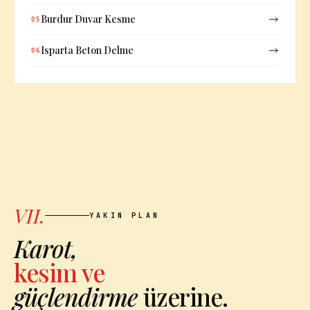
Burdur Duvar Kesme
05
Isparta Beton Delme
06
VII.
YAKIN PLAN
Karot,
kesim ve
güçlendirme
üzerine.