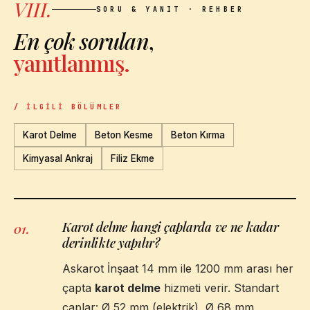
VIII.
SORU & YANIT · REHBER
En çok sorulan
,
yanıtlanmış.
/ İLGILI BÖLÜMLER
Karot Delme
Beton Kesme
Beton Kırma
Kimyasal Ankraj
Filiz Ekme
Karot delme hangi çaplarda ve ne kadar
01
.
derinlikte yapılır?
Askarot İnşaat 14 mm ile 1200 mm arası her
çapta
karot delme
hizmeti verir. Standart
çaplar: Ø 52 mm (elektrik), Ø 68 mm