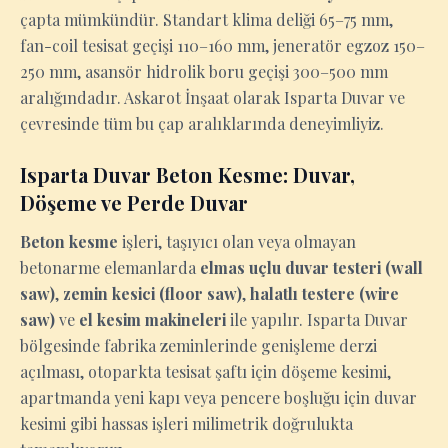
çapta mümkündür. Standart klima deliği 65–75 mm,
fan-coil tesisat geçişi 110–160 mm, jeneratör egzoz 150–
250 mm, asansör hidrolik boru geçişi 300–500 mm
aralığındadır. Askarot İnşaat olarak Isparta Duvar ve
çevresinde tüm bu çap aralıklarında deneyimliyiz.
Isparta Duvar Beton Kesme: Duvar,
Döşeme ve Perde Duvar
Beton kesme
işleri, taşıyıcı olan veya olmayan
betonarme elemanlarda
elmas uçlu duvar testeri (wall
saw)
,
zemin kesici (floor saw)
,
halatlı testere (wire
saw)
ve
el kesim makineleri
ile yapılır. Isparta Duvar
bölgesinde fabrika zeminlerinde genişleme derzi
açılması, otoparkta tesisat şaftı için döşeme kesimi,
apartmanda yeni kapı veya pencere boşluğu için duvar
kesimi gibi hassas işleri milimetrik doğrulukta