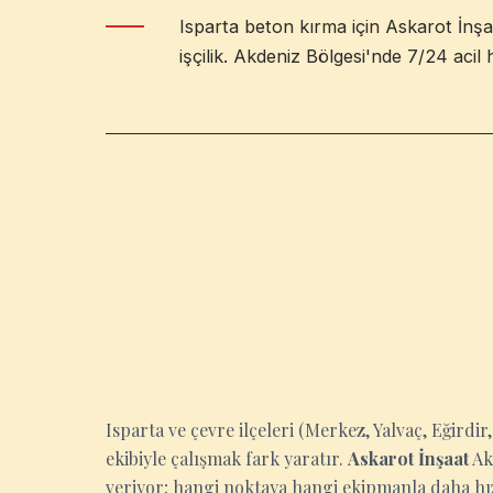
Isparta beton kırma için Askarot İnşa
işçilik. Akdeniz Bölgesi'nde 7/24 acil 
ISPARTA
Isparta ve çevre ilçeleri (Merkez, Yalvaç, Eğirdir
ekibiyle çalışmak fark yaratır.
Askarot İnşaat
Ak
veriyor; hangi noktaya hangi ekipmanla daha hızlı