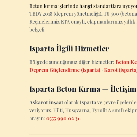
Beton kırma işlerinde hangi standartlara uyuy
TBDY 2018 (deprem yönetmeliği), TS 500 (betona
Reçinelerimiz ETA onaylı, ekipmanlarımız yıllık 
belgeli.
Isparta İlgili Hizmetler
Bölgede sunduğumuz diğer hizmetler:
Beton Ke
Deprem Güçlendirme (isparta)
·
Karot (isparta
Isparta Beton Kırma — İletişim
Askarot İnşaat
olarak Isparta ve çevre ilçelerd
veriyoruz. Hilti, Husqvarna, Tyrolit A sınıfı ekip
arayın:
0555 990 02 31
.