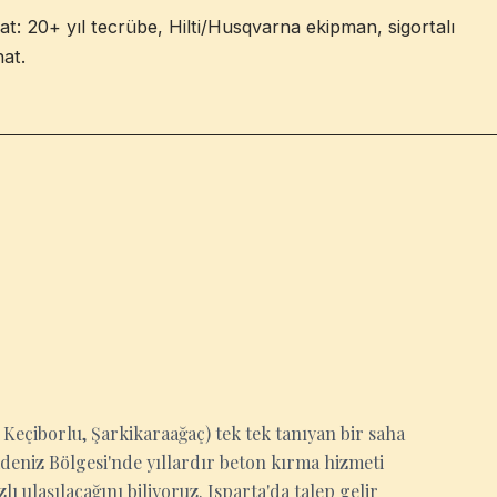
at: 20+ yıl tecrübe, Hilti/Husqvarna ekipman, sigortalı
hat.
, Keçiborlu, Şarkikaraağaç) tek tek tanıyan bir saha
deniz Bölgesi'nde yıllardır beton kırma hizmeti
 ulaşılacağını biliyoruz. Isparta'da talep gelir