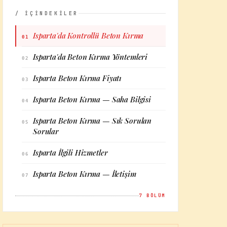
/ İÇİNDEKİLER
Isparta'da Kontrollü Beton Kırma
01
Isparta'da Beton Kırma Yöntemleri
02
Isparta Beton Kırma Fiyatı
03
Isparta Beton Kırma — Saha Bilgisi
04
Isparta Beton Kırma — Sık Sorulan
05
Sorular
Isparta İlgili Hizmetler
06
Isparta Beton Kırma — İletişim
07
7
BÖLÜM