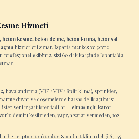
Kesme Hizmeti
,
beton kesme
,
beton delme
,
beton kırma
,
betonsal
u açma
hizmetleri sunar. Isparta merkez ve çevre
an profesyonel ekibimiz, sizi 60 dakika içinde Isparta'da
 sunar.
z, havalandırma (VRF / VRV / Split klima), sprinkler,
tonarme duvar ve döşemelerde hassas delik açılması
ister yeni inşaat ister tadilat —
elmas uçlu karot
ervürlü demir) kesilmeden, yapıya zarar vermeden, toz
ar her çapta mümkündür. Standart klima deliği 65–75