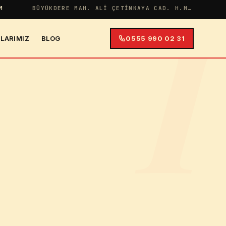
I
M
BÜYÜKDERE MAH. ALI ÇETINKAYA CAD. H.MERYEM APT NO:38 İÇ KAPI NO:4
LARIMIZ
BLOG
0555 990 02 31