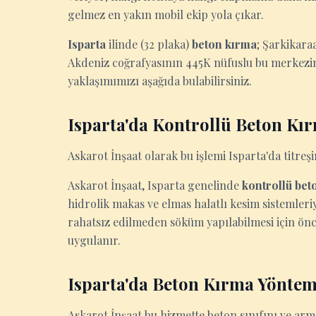
gelmez en yakın mobil ekip yola çıkar.
Isparta
ilinde (32 plaka)
beton kırma
; Şarkikara
Akdeniz coğrafyasının 445K nüfuslu bu merkezind
yaklaşımımızı aşağıda bulabilirsiniz.
Isparta'da Kontrollü Beton Kı
Askarot İnşaat olarak bu işlemi Isparta'da titre
Askarot İnşaat, Isparta genelinde
kontrollü bet
hidrolik makas ve elmas halatlı kesim sistemleri
rahatsız edilmeden söküm yapılabilmesi için ön
uygulanır.
Isparta'da Beton Kırma Yöntem
Askarot İnşaat bu hizmette beton sınıfını ve arm