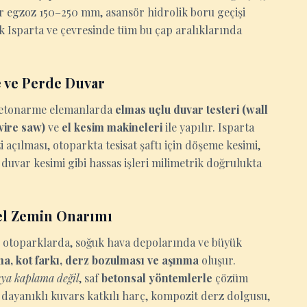
ör egzoz 150–250 mm, asansör hidrolik boru geçişi
k Isparta ve çevresinde tüm bu çap aralıklarında
 ve Perde Duvar
n betonarme elemanlarda
elmas uçlu duvar testeri (wall
(wire saw)
ve
el kesim makineleri
ile yapılır. Isparta
açılması, otoparkta tesisat şaftı için döşeme kesimi,
duvar kesimi gibi hassas işleri milimetrik doğrulukta
el Zemin Onarımı
a, otoparklarda, soğuk hava depolarında ve büyük
lma, kot farkı, derz bozulması ve aşınma
oluşur.
ya kaplama değil
, saf
betonsal yöntemlerle
çözüm
 dayanıklı kuvars katkılı harç, kompozit derz dolgusu,