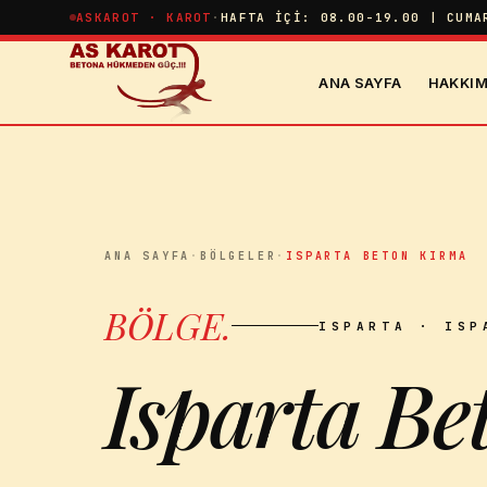
İçeriğe atla
ASKAROT · KAROT
·
HAFTA İÇI: 08.00-19.00 | CUMA
ANA SAYFA
HAKKIM
ANA SAYFA
·
BÖLGELER
·
ISPARTA BETON KIRMA
BÖLGE
.
ISPARTA
· ISP
Isparta B