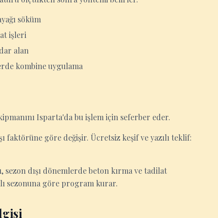
ayağı söküm
t işleri
 dar alan
erde kombine uygulama
kipmanını Isparta'da bu işlem için seferber eder.
ı faktörüne göre değişir. Ücretsiz keşif ve yazılı teklif:
u, sezon dışı dönemlerde beton kırma ve tadilat
palı sezonuna göre program kurar.
gisi