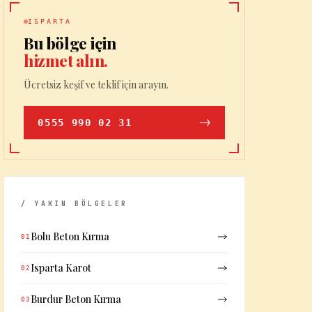
ISPARTA
Bu bölge için
hizmet alın.
Ücretsiz keşif ve teklif için arayın.
0555 990 02 31
/ YAKIN BÖLGELER
Bolu Beton Kırma
01
Isparta Karot
02
Burdur Beton Kırma
03