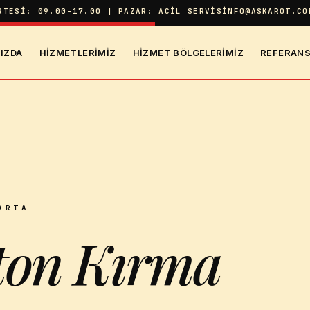
RTESI: 09.00-17.00 | PAZAR: ACIL SERVIS
INFO@ASKAROT.CO
IZDA
HIZMETLERIMIZ
HIZMET BÖLGELERIMIZ
REFERANS
ARTA
eton Kırma