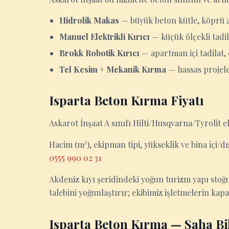
Hidrolik Makas
— büyük beton kütle, köprü 
Manuel Elektrikli Kırıcı
— küçük ölçekli tadila
Brokk Robotik Kırıcı
— apartman içi tadilat,
Tel Kesim + Mekanik Kırma
— hassas projel
Isparta Beton Kırma Fiyatı
Askarot İnşaat A sınıfı Hilti/Husqvarna/Tyrolit e
Hacim (m³), ekipman tipi, yükseklik ve bina içi/dış
0555 990 02 31
Akdeniz kıyı şeridindeki yoğun turizm yapı stoğ
talebini yoğunlaştırır; ekibimiz işletmelerin ka
Isparta Beton Kırma — Saha Bil