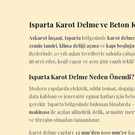
Isparta Karot Delme ve Beton 
Askarot İnşaat
,
Isparta
bölgesinde
karot delme
zemin tamiri
,
klima deliği açma
ve
kapı boşluğ
ilçelerinde 20 yılı aşkın tecrübeyle sahada çalış
ziyaret eder, keşif yapar ve aynı gün yazılı teklif
Isparta Karot Delme Neden Önemli?
Modern yapılarda elektrik, sıhhi tesisat, doğalga
data kablosu ve jeneratör egzoz hatları için be
gerekir. Isparta bölgesinde bulunan binalarda — 
makinası
ile açılan silindirik delik, armatür (n
ve titreşim olmadan tamamlanır.
Karot delme çapları:
12 mm'den 600 mm'ye
kad