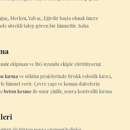
ağaç, Merkez, Yalvaç, Eğirdir başta olmak üzere
e sürekli talep gören bir hizmettir. Saha
rma
şimsiz ekipman ve İSG uyumlu ekiple yürütüyoruz.
on kırma
ve söküm projelerinde Brokk robotik kırıcı,
yle hizmet verir. Çevre yapı ve komşu dairelerin
ce
beton kesme
ile sınır çizilir, sonra kontrollü kırma
leri
atürü ölçtükten sonra yöntemi belirler.