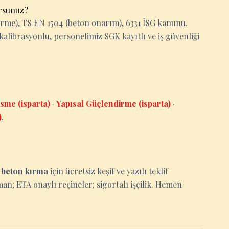
orsunuz?
rme), TS EN 1504 (beton onarım), 6331 İSG kanunu.
kalibrasyonlu, personelimiz SGK kayıtlı ve iş güvenliği
sme (isparta)
·
Yapısal Güçlendirme (isparta)
·
)
.
e
beton kırma
için ücretsiz keşif ve yazılı teklif
man; ETA onaylı reçineler; sigortalı işçilik. Hemen