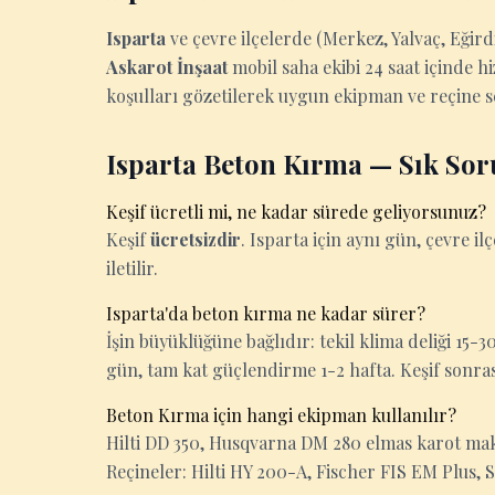
Isparta
ve çevre ilçelerde (Merkez, Yalvaç, Eğird
Askarot İnşaat
mobil saha ekibi 24 saat içinde hi
koşulları gözetilerek uygun ekipman ve reçine seç
Isparta Beton Kırma — Sık Sor
Keşif ücretli mi, ne kadar sürede geliyorsunuz?
Keşif
ücretsizdir
. Isparta için aynı gün, çevre ilç
iletilir.
Isparta'da beton kırma ne kadar sürer?
İşin büyüklüğüne bağlıdır: tekil klima deliği 15
gün, tam kat güçlendirme 1-2 hafta. Keşif sonrası k
Beton Kırma için hangi ekipman kullanılır?
Hilti DD 350, Husqvarna DM 280 elmas karot makin
Reçineler: Hilti HY 200-A, Fischer FIS EM Plus, 