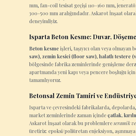
mm, fan-coil tesisat geçişi 110–160 mm, jenerat
300–500 mm aralığındadır. Askarot İnşaat olara
deneyimliyiz.
Isparta Beton Kesme: Duvar, Döşeme
Beton kesme
işleri, taşıyıcı olan veya olmaya
saw)
,
zemin kesici (floor saw)
,
halatlı testere 
bölgesinde fabrika zeminlerinde genişleme derzi 
apartmanda yeni kapı veya pencere boşluğu için 
tamamlıyoruz.
Betonsal Zemin Tamiri ve Endüstriy
Isparta ve çevresindeki fabrikalarda, depolard
market zeminlerinde zaman içinde
çatlak, kırı
Askarot İnşaat olarak bu problemlere
seramik ve
üretiriz: epoksi/poliüretan enjeksiyon, aşınmaya