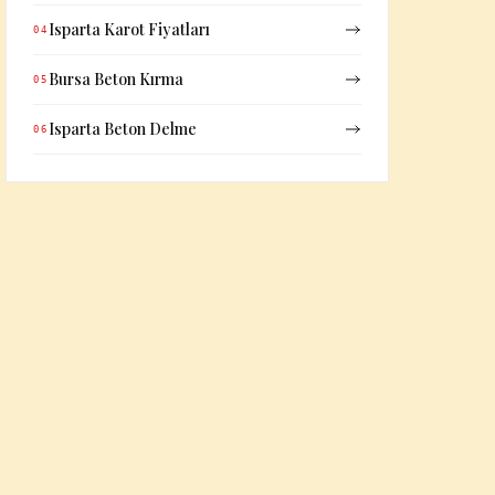
Isparta Karot Fiyatları
04
Bursa Beton Kırma
05
Isparta Beton Delme
06