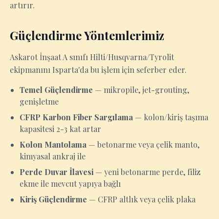
artırır.
Güçlendirme Yöntemlerimiz
Askarot İnşaat A sınıfı Hilti/Husqvarna/Tyrolit
ekipmanını Isparta'da bu işlem için seferber eder.
Temel Güçlendirme
— mikropile, jet-grouting,
genişletme
CFRP Karbon Fiber Sargılama
— kolon/kiriş taşıma
kapasitesi 2-3 kat artar
Kolon Mantolama
— betonarme veya çelik manto,
kimyasal ankraj ile
Perde Duvar İlavesi
— yeni betonarme perde, filiz
ekme ile mevcut yapıya bağlı
Kiriş Güçlendirme
— CFRP altlık veya çelik plaka