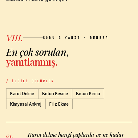
VIII.
SORU & YANIT · REHBER
En çok sorulan
,
yanıtlanmış.
/ İLGILI BÖLÜMLER
Karot Delme
Beton Kesme
Beton Kırma
Kimyasal Ankraj
Filiz Ekme
Karot delme hangi çaplarda ve ne kadar
01
.