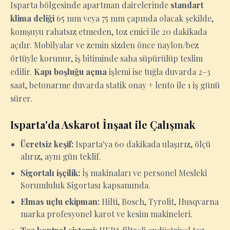
Isparta bölgesinde apartman dairelerinde
standart
klima deliği
65 mm veya 75 mm çapında olacak şekilde,
komşuyu rahatsız etmeden, toz emici ile 20 dakikada
açılır. Mobilyalar ve zemin sizden önce naylon/bez
örtüyle korunur, iş bitiminde saha süpürülüp teslim
edilir.
Kapı boşluğu açma
işlemi ise tuğla duvarda 2–3
saat, betonarme duvarda statik onay + lento ile 1 iş günü
sürer.
Isparta'da Askarot İnşaat ile Çalışmak
Ücretsiz keşif:
Isparta'ya 60 dakikada ulaşırız, ölçü
alırız, aynı gün teklif.
Sigortalı işçilik:
İş makinaları ve personel Mesleki
Sorumluluk Sigortası kapsamında.
Elmas uçlu ekipman:
Hilti, Bosch, Tyrolit, Husqvarna
marka profesyonel karot ve kesim makineleri.