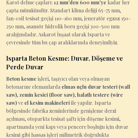
Karot delme çapları:
12 mm'den 600 mm'ye
kadar her
çapta mümkündür. Standart klima deliği 65–75 mm,
fan-coil tesisat geçişi 110–160 mm, jeneratör egzoz 150–
250 mm, asansör hidrolik boru geçişi 300–500 mm
aralığındadır. Askarot İnşaat olarak Isparta ve
çevresinde tüm bu çap aralıklarında deneyimliyiz.
Isparta Beton Kesme: Duvar, Döşeme ve
Perde Duvar
Beton kesme
işleri, taşıyıcı olan veya olmayan
betonarme elemanlarda
elmas uçlu duvar testeri (wall
saw)
,
zemin kesici (floor saw)
,
halatlı testere (wire
saw)
ve
el kesim makineleri
ile yapılır. Isparta
bölgesinde fabrika zeminlerinde genişleme derzi
açılması, otoparkta tesisat şaftı için döşeme kesimi,
apartmanda yeni kapı veya pencere boşluğu için duvar
kesimi gibi hassas işleri milimetrik doğrulukta