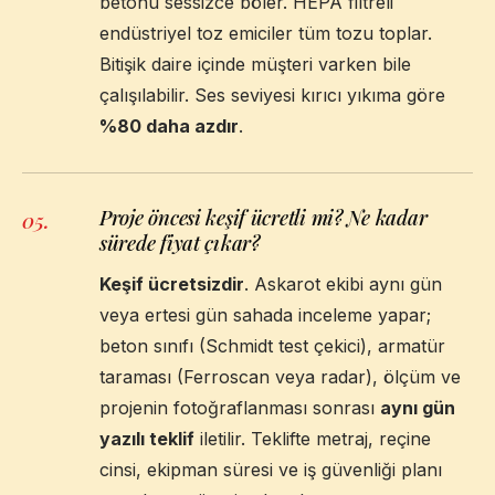
betonu sessizce böler. HEPA filtreli
endüstriyel toz emiciler tüm tozu toplar.
Bitişik daire içinde müşteri varken bile
çalışılabilir. Ses seviyesi kırıcı yıkıma göre
%80 daha azdır
.
Proje öncesi keşif ücretli mi? Ne kadar
05
.
sürede fiyat çıkar?
Keşif ücretsizdir
. Askarot ekibi aynı gün
veya ertesi gün sahada inceleme yapar;
beton sınıfı (Schmidt test çekici), armatür
taraması (Ferroscan veya radar), ölçüm ve
projenin fotoğraflanması sonrası
aynı gün
yazılı teklif
iletilir. Teklifte metraj, reçine
cinsi, ekipman süresi ve iş güvenliği planı