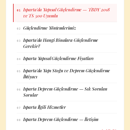
Isparta'da Yapısal Güçlendirme — TBDY 2018
01
ve TS 500 Uyumlu
Güçlendirme Yöntemlerimiz
02
Isparta'da Hangi Binalara Güçlendirme
03
Gerekir?
Isparta Yapısal Güçlendirme Fiyatları
04
Isparta'da Yapı Stoğu ve Deprem Güçlendirme
05
İhtiyacı
Isparta Deprem Güçlendirme — Sık Sorulan
06
Sorular
Isparta İlgili Hizmetler
07
Isparta Deprem Güçlendirme — İletişim
08