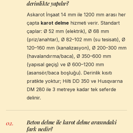
derinlikte yapılır?
Askarot İnşaat 14 mm ile 1200 mm arası her
çapta
karot delme
hizmeti verir. Standart
çaplar: Ø 52 mm (elektrik), Ø 68 mm
(priz/anahtar), Ø 82–102 mm (su tesisatı), Ø
120–160 mm (kanalizasyon), Ø 200–300 mm
(havalandırma/baca), Ø 350–600 mm
(yapısal geçiş) ve Ø 600–1200 mm
(asansör/baca boşluğu). Derinlik kısıtı
pratikte yoktur; Hilti DD 350 ve Husqvarna
DM 280 ile 3 metreye kadar tek seferde
delinir.
Beton delme ile karot delme arasındaki
02
.
fark nedir?