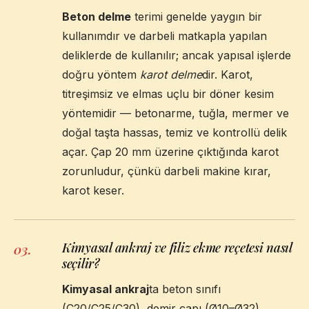
Beton delme
terimi genelde yaygın bir
kullanımdır ve darbeli matkapla yapılan
deliklerde de kullanılır; ancak yapısal işlerde
doğru yöntem
karot delme
dir. Karot,
titreşimsiz ve elmas uçlu bir döner kesim
yöntemidir — betonarme, tuğla, mermer ve
doğal taşta hassas, temiz ve kontrollü delik
açar. Çap 20 mm üzerine çıktığında karot
zorunludur, çünkü darbeli makine kırar,
karot keser.
Kimyasal ankraj ve filiz ekme reçetesi nasıl
03
.
seçilir?
Kimyasal ankraj
ta beton sınıfı
(C20/C25/C30), demir çapı (Ø10–Ø32),