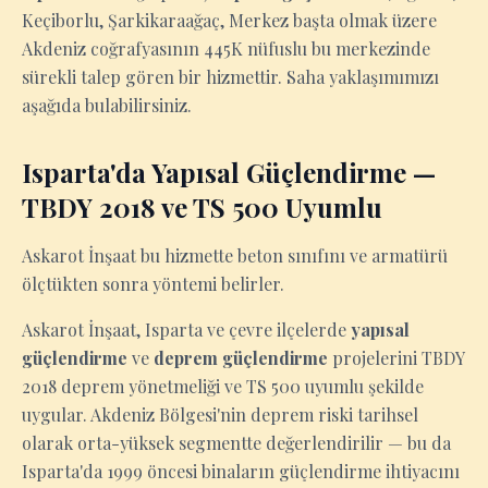
Keçiborlu, Şarkikaraağaç, Merkez başta olmak üzere
Akdeniz coğrafyasının 445K nüfuslu bu merkezinde
sürekli talep gören bir hizmettir. Saha yaklaşımımızı
aşağıda bulabilirsiniz.
Isparta'da Yapısal Güçlendirme —
TBDY 2018 ve TS 500 Uyumlu
Askarot İnşaat bu hizmette beton sınıfını ve armatürü
ölçtükten sonra yöntemi belirler.
Askarot İnşaat, Isparta ve çevre ilçelerde
yapısal
güçlendirme
ve
deprem güçlendirme
projelerini TBDY
2018 deprem yönetmeliği ve TS 500 uyumlu şekilde
uygular. Akdeniz Bölgesi'nin deprem riski tarihsel
olarak orta-yüksek segmentte değerlendirilir — bu da
Isparta'da 1999 öncesi binaların güçlendirme ihtiyacını