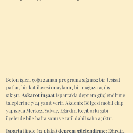
ISPARTA
Beton işleri çoğu zaman programa sığmaz; bir tesisat
patlar, bir kat ilavesi onaylanır, bir mağaza açılışı
sıkışır.
Askarot İnşaat
Isparta'da deprem güçlendirme
taleplerine 7/24 yanıt verir. Akdeniz Bölgesi mobil ekip
yapısıyla Merkez, Yalvaç, Eğirdir, Keçiborlu gibi
ilçelerde bile hafta sonu ve tatil dahil saha açıktır.
Isparta
ilinde (32 plaka)
deprem güçlendirme
; Eğirdir,