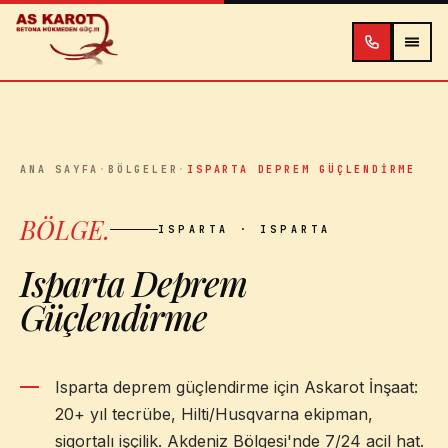
İçeriğe atla
ANA SAYFA
·
BÖLGELER
·
ISPARTA DEPREM GÜÇLENDIRME
BÖLGE
.
ISPARTA
· ISPARTA
Isparta Deprem
Güçlendirme
Isparta deprem güçlendirme için Askarot İnşaat:
20+ yıl tecrübe, Hilti/Husqvarna ekipman,
sigortalı işçilik. Akdeniz Bölgesi'nde 7/24 acil hat.