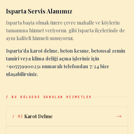
Isparta Servis Alanımız
Isparta başta olmak üzere çevre mahalle ve köylerin
tamamına hizmet veriyoruz. gibi Isparta ilçelerinde de
aynı kaliteli hizmeti sunuyoruz.
Isparta'da karot delme, beton kesme, betonsal zemin
tamiri veya klima deliği açma işleriniz için
+905559900231 numaralı telefondan 7/24 bize
ulaşabilirsiniz.
/ BU BÖLGEDE SUNULAN HİZMETLER
Karot Delme
/
01