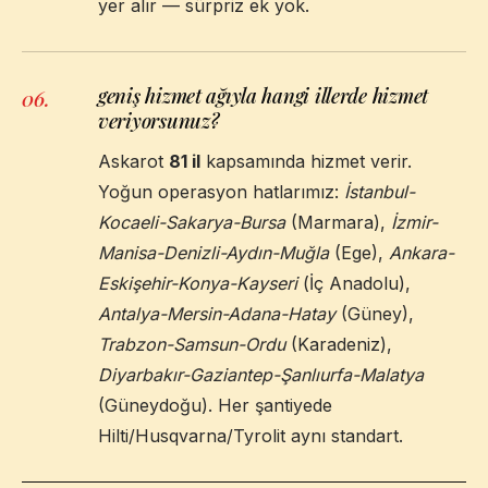
yer alır — sürpriz ek yok.
geniş hizmet ağıyla hangi illerde hizmet
06
.
veriyorsunuz?
Askarot
81 il
kapsamında hizmet verir.
Yoğun operasyon hatlarımız:
İstanbul-
Kocaeli-Sakarya-Bursa
(Marmara),
İzmir-
Manisa-Denizli-Aydın-Muğla
(Ege),
Ankara-
Eskişehir-Konya-Kayseri
(İç Anadolu),
Antalya-Mersin-Adana-Hatay
(Güney),
Trabzon-Samsun-Ordu
(Karadeniz),
Diyarbakır-Gaziantep-Şanlıurfa-Malatya
(Güneydoğu). Her şantiyede
Hilti/Husqvarna/Tyrolit aynı standart.