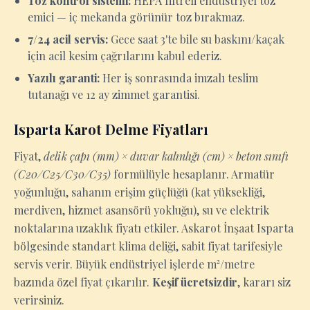
Toz kontrol sistemi:
HEPA filtreli endüstriyel toz
emici — iç mekanda görünür toz bırakmaz.
7/24 acil servis:
Gece saat 3'te bile su baskını/kaçak
için acil kesim çağrılarını kabul ederiz.
Yazılı garanti:
Her iş sonrasında imzalı teslim
tutanağı ve 12 ay zimmet garantisi.
Isparta Karot Delme Fiyatları
Fiyat,
delik çapı (mm) × duvar kalınlığı (cm) × beton sınıfı
(C20/C25/C30/C35)
formülüyle hesaplanır. Armatür
yoğunluğu, sahanın erişim güçlüğü (kat yüksekliği,
merdiven, hizmet asansörü yokluğu), su ve elektrik
noktalarına uzaklık fiyatı etkiler. Askarot İnşaat Isparta
bölgesinde standart klima deliği, sabit fiyat tarifesiyle
servis verir. Büyük endüstriyel işlerde m²/metre
bazında özel fiyat çıkarılır.
Keşif ücretsizdir
, kararı siz
verirsiniz.