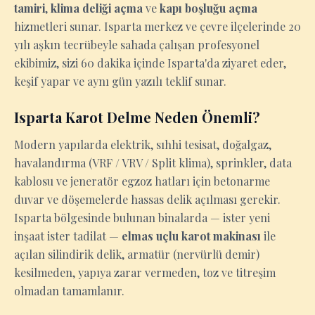
tamiri
,
klima deliği açma
ve
kapı boşluğu açma
hizmetleri sunar. Isparta merkez ve çevre ilçelerinde 20
yılı aşkın tecrübeyle sahada çalışan profesyonel
ekibimiz, sizi 60 dakika içinde Isparta'da ziyaret eder,
keşif yapar ve aynı gün yazılı teklif sunar.
Isparta Karot Delme Neden Önemli?
Modern yapılarda elektrik, sıhhi tesisat, doğalgaz,
havalandırma (VRF / VRV / Split klima), sprinkler, data
kablosu ve jeneratör egzoz hatları için betonarme
duvar ve döşemelerde hassas delik açılması gerekir.
Isparta bölgesinde bulunan binalarda — ister yeni
inşaat ister tadilat —
elmas uçlu karot makinası
ile
açılan silindirik delik, armatür (nervürlü demir)
kesilmeden, yapıya zarar vermeden, toz ve titreşim
olmadan tamamlanır.