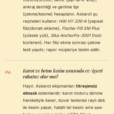
ankraj derinliği ve gerilme tipi
(çekme/kesme) hesaplanır. Askarot şu
reçineleri kullanır:
Hilti HY 200-A
(yapısal
filiz/donatı ekleme),
Fischer FIS EM Plus
(yüksek yük),
Sika AnchorFix-3001
(hızlı
kürlenen). Her filiz ekme sonrası çekme
testi yapılır; rapor müşteriye teslim edilir.
Karot ve beton kesim sırasında ev/işyeri
04
.
rahatsız olur mu?
Hayır. Askarot ekipmanları
titreşimsiz
elmaslı
sistemlerdir: karot motoru dönme
hareketiyle keser, duvar testeresi raylı disk
ile kesim yapar, halatlı tel kesim
wire saw