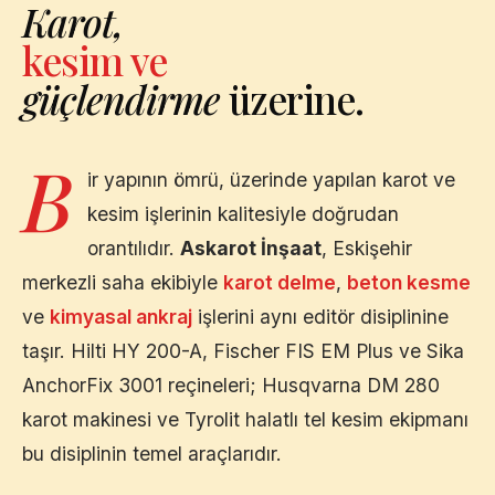
Karot,
kesim ve
güçlendirme
üzerine.
B
ir yapının ömrü, üzerinde yapılan karot ve
kesim işlerinin kalitesiyle doğrudan
orantılıdır.
Askarot İnşaat
,
Eskişehir
merkezli saha ekibiyle
karot delme
,
beton kesme
ve
kimyasal ankraj
işlerini aynı editör disiplinine
taşır. Hilti HY 200-A, Fischer FIS EM Plus ve Sika
AnchorFix 3001 reçineleri; Husqvarna DM 280
karot makinesi ve Tyrolit halatlı tel kesim ekipmanı
bu disiplinin temel araçlarıdır.