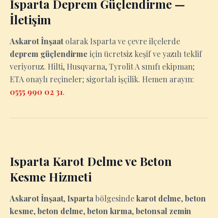
Isparta Deprem Güçlendirme —
İletişim
Askarot İnşaat
olarak Isparta ve çevre ilçelerde
deprem güçlendirme
için ücretsiz keşif ve yazılı teklif
veriyoruz. Hilti, Husqvarna, Tyrolit A sınıfı ekipman;
ETA onaylı reçineler; sigortalı işçilik. Hemen arayın:
0555 990 02 31
.
Isparta Karot Delme ve Beton
Kesme Hizmeti
Askarot İnşaat
,
Isparta
bölgesinde
karot delme
,
beton
kesme
,
beton delme
,
beton kırma
,
betonsal zemin