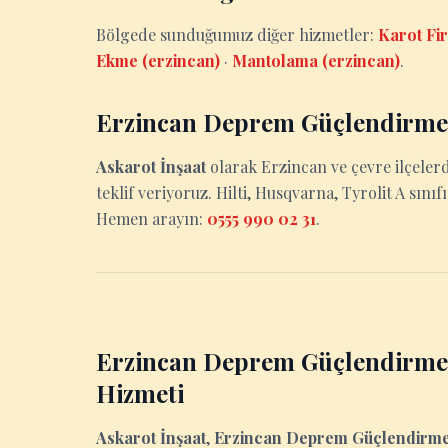
Bölgede sunduğumuz diğer hizmetler:
Karot Fi
Ekme (erzincan)
·
Mantolama (erzincan)
.
Erzincan Deprem Güçlendirme 
Askarot İnşaat
olarak Erzincan ve çevre ilçeler
teklif veriyoruz. Hilti, Husqvarna, Tyrolit A sınıf
Hemen arayın:
0555 990 02 31
.
Erzincan Deprem Güçlendirme
Hizmeti
Askarot İnşaat
,
Erzincan Deprem Güçlendirm