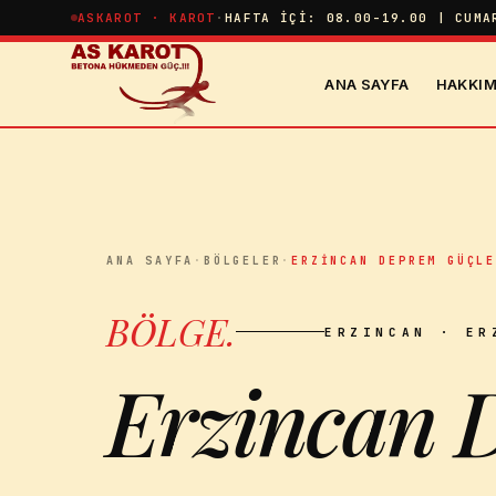
İçeriğe atla
ASKAROT · KAROT
·
HAFTA İÇI: 08.00-19.00 | CUMA
ANA SAYFA
HAKKIM
ANA SAYFA
·
BÖLGELER
·
ERZINCAN DEPREM GÜÇL
BÖLGE
.
ERZINCAN
· ER
Erzincan 