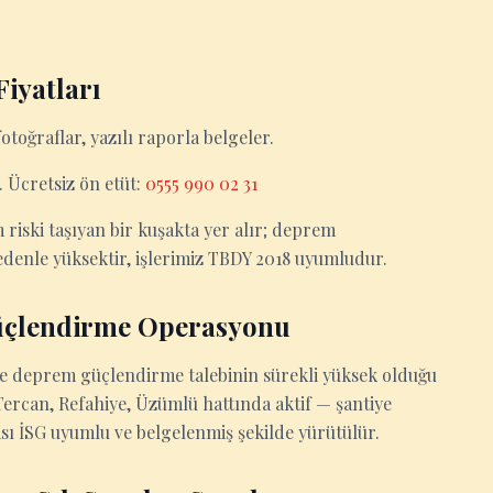
iyatları
toğraflar, yazılı raporla belgeler.
 Ücretsiz ön etüt:
0555 990 02 31
ski taşıyan bir kuşakta yer alır; deprem
denle yüksektir, işlerimiz TBDY 2018 uyumludur.
üçlendirme Operasyonu
e deprem güçlendirme talebinin sürekli yüksek olduğu
Tercan, Refahiye, Üzümlü hattında aktif — şantiye
sı İSG uyumlu ve belgelenmiş şekilde yürütülür.