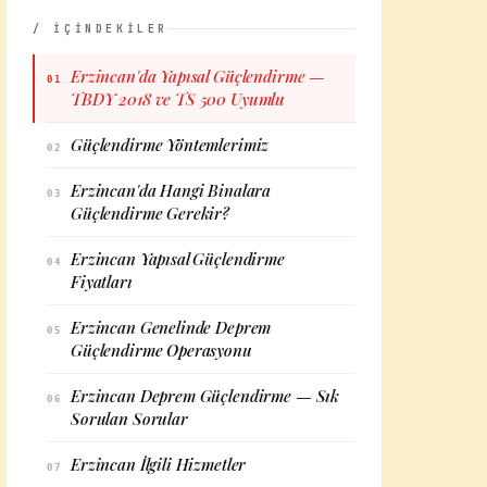
/ İÇİNDEKİLER
Erzincan'da Yapısal Güçlendirme —
01
TBDY 2018 ve TS 500 Uyumlu
Güçlendirme Yöntemlerimiz
02
Erzincan'da Hangi Binalara
03
Güçlendirme Gerekir?
Erzincan Yapısal Güçlendirme
04
Fiyatları
Erzincan Genelinde Deprem
05
Güçlendirme Operasyonu
Erzincan Deprem Güçlendirme — Sık
06
Sorulan Sorular
Erzincan İlgili Hizmetler
07