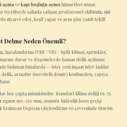
ği açma
ve
kapı boşluğu açma
hizmetleri sunar.
ın tecrübeyle sahada çalışan profesyonel ekibimiz, sizi
ziyaret eder, keşif yapar ve aynı gün yazılı teklif
ot Delme Neden Önemli?
z, havalandırma (VRF / VRV / Split klima), sprinkler,
tonarme duvar ve döşemelerde hassas delik açılması
 bulunan binalarda — ister yeni inşaat ister tadilat
rik delik, armatür (nervürlü demir) kesilmeden, yapıya
lanır.
ar her çapta mümkündür. Standart klima deliği 65–75
ör egzoz 150–250 mm, asansör hidrolik boru geçişi
ak Erzincan Deprem Güçlendirme ve çevresinde tüm bu