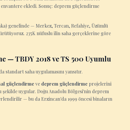
nı envantere ekledi. Sonuç: deprem güçlendirme
aka) genelinde — Merkez, Tercan, Refahiye, Üzümlü
ürütüyoruz. 235K nüfuslu ilin saha gerçeklerine göre
rme — TBDY 2018 ve TS 500 Uyumlu
'da standart saha uygulamasını yansıtır.
sal güçlendirme
ve
deprem güçlendirme
projelerini
 şekilde uygular. Doğu Anadolu Bölgesi'nin deprem
rlendirilir — bu da Erzincan'da 1999 öncesi binaların