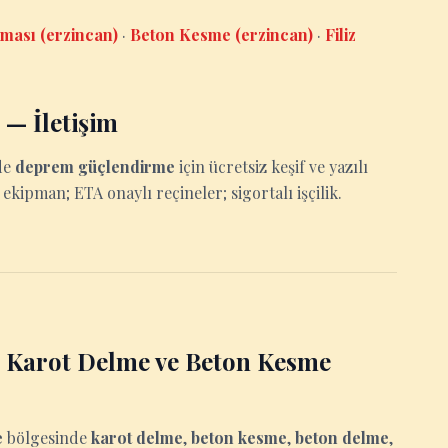
rması (erzincan)
·
Beton Kesme (erzincan)
·
Filiz
— İletişim
de
deprem güçlendirme
için ücretsiz keşif ve yazılı
ı ekipman; ETA onaylı reçineler; sigortalı işçilik.
 Karot Delme ve Beton Kesme
e
bölgesinde
karot delme
,
beton kesme
,
beton delme
,