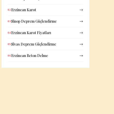
Erzincan Karot
02
Sinop Deprem Güçlendirme
03
Erzincan Karot Fiyatları
04
Sivas Deprem Güçlendirme
05
Erzincan Beton Delme
06