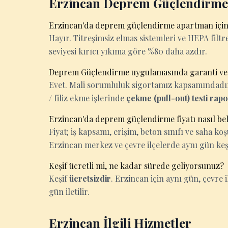
Erzincan Deprem Güçlendirme 
Erzincan'da deprem güçlendirme apartman için
Hayır. Titreşimsiz elmas sistemleri ve HEPA filtrel
seviyesi kırıcı yıkıma göre %80 daha azdır.
Deprem Güçlendirme uygulamasında garanti ve
Evet. Mali sorumluluk sigortamız kapsamındadır. 
/ filiz ekme işlerinde
çekme (pull-out) testi rap
Erzincan'da deprem güçlendirme fiyatı nasıl bel
Fiyat; iş kapsamı, erişim, beton sınıfı ve saha k
Erzincan merkez ve çevre ilçelerde aynı gün keş
Keşif ücretli mi, ne kadar sürede geliyorsunuz?
Keşif
ücretsizdir
. Erzincan için aynı gün, çevre il
gün iletilir.
Erzincan İlgili Hizmetler