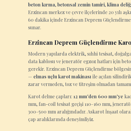
beton kırma
,
betonsal zemin tamiri
,
klima deli
Erzincan merkez ve çevre ilçelerinde 20 yılı aşk
60 dakika içinde Erzincan Deprem Güçlendirme'de 
sunar.
Erzincan Deprem Güçlendirme Kar
Modern yapılarda elektrik, sıhhi tesisat, doğalga
data kablosu ve jeneratör egzoz hatları için be
gerekir. Erzincan Deprem Güçlendirme bölgesinde
—
elmas uçlu karot makinası
ile açılan silindi
zarar vermeden, toz ve titreşim olmadan tamam
Karot delme çapları:
12 mm'den 600 mm'ye
kad
mm, fan-coil tesisat geçişi 110–160 mm, jenerat
300–500 mm aralığındadır. Askarot İnşaat olar
çap aralıklarında deneyimliyiz.