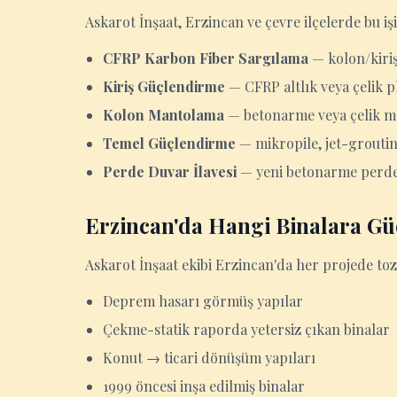
Askarot İnşaat, Erzincan ve çevre ilçelerde bu işi 
CFRP Karbon Fiber Sargılama
— kolon/kiriş
Kiriş Güçlendirme
— CFRP altlık veya çelik p
Kolon Mantolama
— betonarme veya çelik ma
Temel Güçlendirme
— mikropile, jet-grouti
Perde Duvar İlavesi
— yeni betonarme perde, 
Erzincan'da Hangi Binalara Gü
Askarot İnşaat ekibi Erzincan'da her projede toz
Deprem hasarı görmüş yapılar
Çekme-statik raporda yetersiz çıkan binalar
Konut → ticari dönüşüm yapıları
1999 öncesi inşa edilmiş binalar