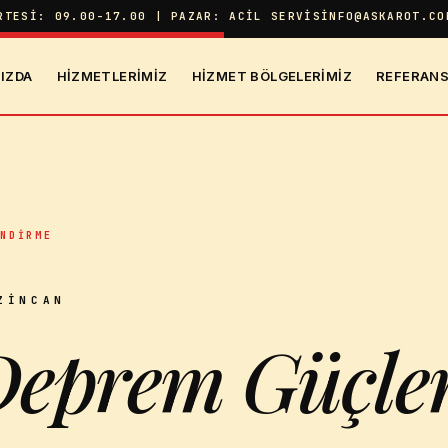
RTESI: 09.00-17.00 | PAZAR: ACIL SERVIS
INFO@ASKAROT.CO
IZDA
HIZMETLERIMIZ
HIZMET BÖLGELERIMIZ
REFERANS
ENDIRME
ZINCAN
Deprem Güçle