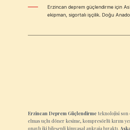
Erzincan deprem güçlendirme için Ask
ekipman, sigortalı işçilik. Doğu Anado
ERZINCAN
Erzincan Deprem Güçlendirme
teknolojisi son 
elmas uçlu döner kesime, kompresörlü kırım yeri
onaylı iki bileşenli kimyasal ankraja bıraktı.
Aska