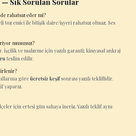
— Sık Sorulan Sorular
de rahatsız eder mi?
i toz emici ile bitişik daire/işyeri rahatsız olmaz. Ses
riyor musunuz?
İşçilik ve malzeme için yazılı garanti; kimyasal ankraj
oru
teslim edilir.
irlenir?
oşullarına göre
ücretsiz keşif
sonrası yazılı tekliflidir.
if yaparız.
çeler için ertesi gün sahaya ineriz. Yazılı teklif aynı