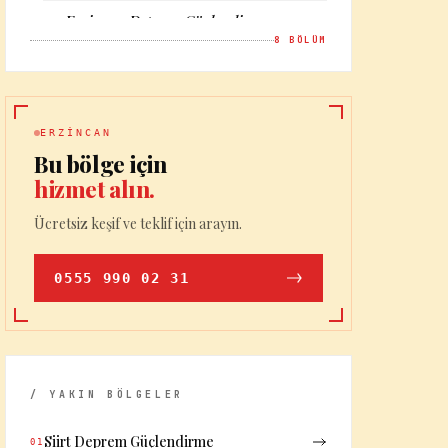
Erzincan Deprem Güçlendirme —
08
İletişim
8
BÖLÜM
ERZINCAN
Bu bölge için
hizmet alın.
Ücretsiz keşif ve teklif için arayın.
0555 990 02 31
/ YAKIN BÖLGELER
Siirt Deprem Güçlendirme
01