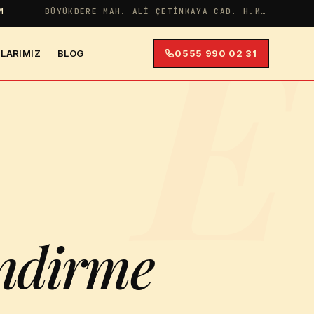
E
M
BÜYÜKDERE MAH. ALI ÇETINKAYA CAD. H.MERYEM APT NO:38 İÇ KAPI NO:4
LARIMIZ
BLOG
0555 990 02 31
ndirme