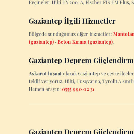
Reçineler: Hilti HY 200-A, Fischer FIS EM Plus, 
Gaziantep İlgili Hizmetler
Bölgede sunduğumuz diğer hizmetler:
Mantolam
(gaziantep)
·
Beton Kırma (gaziantep)
.
Gaziantep Deprem Güçlendirme
Askarot İnşaat
olarak Gaziantep ve çevre ilçele
teklif veriyoruz. Hilti, Husqvarna, Tyrolit A sınıf
Hemen arayın:
0555 990 02 31
.
Gaziantep Deprem Güçlendirm