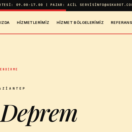
RTESI: 09.00-17.00 | PAZAR: ACIL SERVIS
INFO@ASKAROT.CO
IZDA
HIZMETLERIMIZ
HIZMET BÖLGELERIMIZ
REFERANS
LENDIRME
AZIANTEP
 Deprem