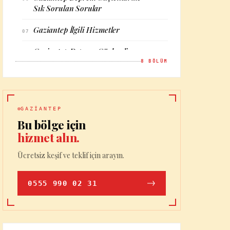
Sık Sorulan Sorular
Gaziantep İlgili Hizmetler
07
Gaziantep Deprem Güçlendirme —
08
İletişim
8
BÖLÜM
GAZIANTEP
Bu bölge için
hizmet alın.
Ücretsiz keşif ve teklif için arayın.
0555 990 02 31