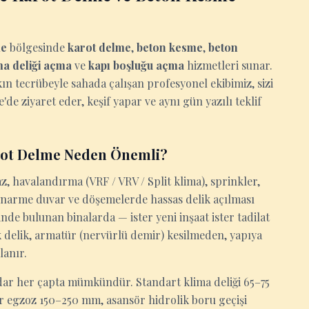
me
bölgesinde
karot delme
,
beton kesme
,
beton
ma deliği açma
ve
kapı boşluğu açma
hizmetleri sunar.
kın tecrübeyle sahada çalışan profesyonel ekibimiz, sizi
 ziyaret eder, keşif yapar ve aynı gün yazılı teklif
rot Delme Neden Önemli?
z, havalandırma (VRF / VRV / Split klima), sprinkler,
tonarme duvar ve döşemelerde hassas delik açılması
e bulunan binalarda — ister yeni inşaat ister tadilat
rik delik, armatür (nervürlü demir) kesilmeden, yapıya
lanır.
ar her çapta mümkündür. Standart klima deliği 65–75
ör egzoz 150–250 mm, asansör hidrolik boru geçişi