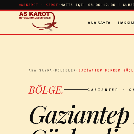
İçeriğe atla
ASKAROT · KAROT
·
HAFTA İÇI: 08.00-19.00 | CUMA
ANA SAYFA
HAKKIM
ANA SAYFA
·
BÖLGELER
·
GAZIANTEP DEPREM GÜÇ
BÖLGE
.
GAZIANTEP
· G
Gaziantep