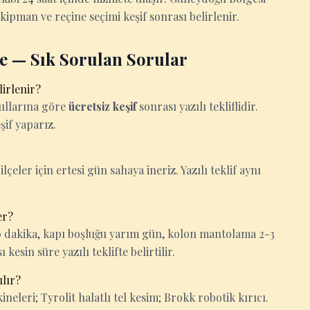
kipman ve reçine seçimi keşif sonrası belirlenir.
 — Sık Sorulan Sorular
lirlenir?
oşullarına göre
ücretsiz keşif
sonrası yazılı tekliflidir.
şif yaparız.
lçeler için ertesi gün sahaya ineriz. Yazılı teklif aynı
er?
-30 dakika, kapı boşluğu yarım gün, kolon mantolama 2-3
esin süre yazılı teklifte belirtilir.
lır?
eleri; Tyrolit halatlı tel kesim; Brokk robotik kırıcı.