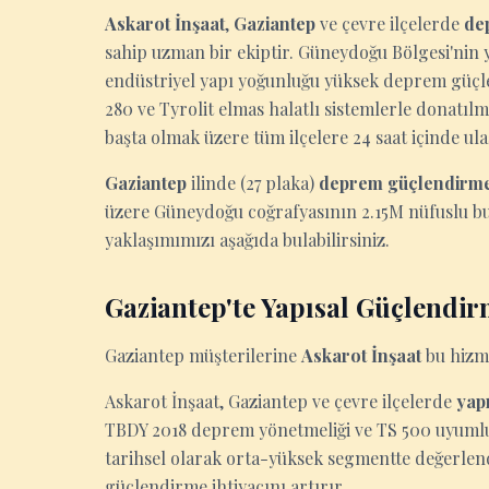
Askarot İnşaat
,
Gaziantep
ve çevre ilçelerde
de
sahip uzman bir ekiptir. Güneydoğu Bölgesi'nin y
endüstriyel yapı yoğunluğu yüksek deprem güçle
280 ve Tyrolit elmas halatlı sistemlerle donatılm
başta olmak üzere tüm ilçelere 24 saat içinde ula
Gaziantep
ilinde (27 plaka)
deprem güçlendirm
üzere Güneydoğu coğrafyasının 2.15M nüfuslu bu
yaklaşımımızı aşağıda bulabilirsiniz.
Gaziantep'te Yapısal Güçlendi
Gaziantep müşterilerine
Askarot İnşaat
bu hizme
Askarot İnşaat, Gaziantep ve çevre ilçelerde
yap
TBDY 2018 deprem yönetmeliği ve TS 500 uyumlu
tarihsel olarak orta-yüksek segmentte değerlend
güçlendirme ihtiyacını artırır.