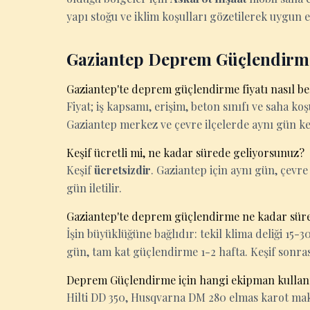
yapı stoğu ve iklim koşulları gözetilerek uygun e
Gaziantep Deprem Güçlendirme
Gaziantep'te deprem güçlendirme fiyatı nasıl be
Fiyat; iş kapsamı, erişim, beton sınıfı ve saha k
Gaziantep merkez ve çevre ilçelerde aynı gün ke
Keşif ücretli mi, ne kadar sürede geliyorsunuz?
Keşif
ücretsizdir
. Gaziantep için aynı gün, çevre i
gün iletilir.
Gaziantep'te deprem güçlendirme ne kadar sür
İşin büyüklüğüne bağlıdır: tekil klima deliği 15
gün, tam kat güçlendirme 1-2 hafta. Keşif sonrası k
Deprem Güçlendirme için hangi ekipman kullanı
Hilti DD 350, Husqvarna DM 280 elmas karot makin