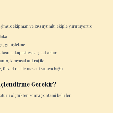
treşimsiz ekipman ve İSG uyumlu ekiple yürütüyoruz.
laka
ng, genişletme
 taşıma kapasitesi 2-3 kat artar
nto, kimyasal ankraj ile
filiz ekme ile mevcut yapıya bağlı
üçlendirme Gerekir?
atürü ölçtükten sonra yöntemi belirler.