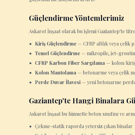
Güçlendirme Yöntemlerimiz
Askarot İnşaat olarak bu işlemi Gaziantep'te ti
Kiriş Güçlendirme
— CFRP altlık veya çelik p
Temel Güçlendirme
— mikropile, jet-grouti
CFRP Karbon Fiber Sargılama
— kolon/kiriş
Kolon Mantolama
— betonarme veya çelik ma
Perde Duvar İlavesi
— yeni betonarme perde, 
Gaziantep'te Hangi Binalara G
Askarot İnşaat bu hizmette beton sınıfını ve arm
Çekme-statik raporda yetersiz çıkan binalar