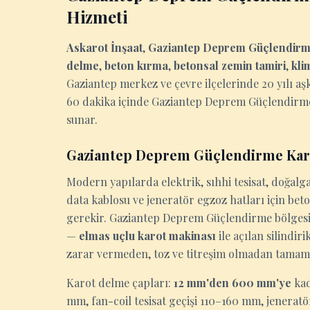
Hizmeti
Askarot İnşaat
,
Gaziantep Deprem Güçlendir
delme
,
beton kırma
,
betonsal zemin tamiri
,
kli
Gaziantep merkez ve çevre ilçelerinde 20 yılı aş
60 dakika içinde Gaziantep Deprem Güçlendirme'de
sunar.
Gaziantep Deprem Güçlendirme Ka
Modern yapılarda elektrik, sıhhi tesisat, doğalga
data kablosu ve jeneratör egzoz hatları için be
gerekir. Gaziantep Deprem Güçlendirme bölgesind
—
elmas uçlu karot makinası
ile açılan silindi
zarar vermeden, toz ve titreşim olmadan tamam
Karot delme çapları:
12 mm'den 600 mm'ye
kad
mm, fan-coil tesisat geçişi 110–160 mm, jenerat