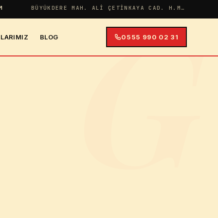
G
M
BÜYÜKDERE MAH. ALI ÇETINKAYA CAD. H.MERYEM APT NO:38 İÇ KAPI NO:4
LARIMIZ
BLOG
0555 990 02 31