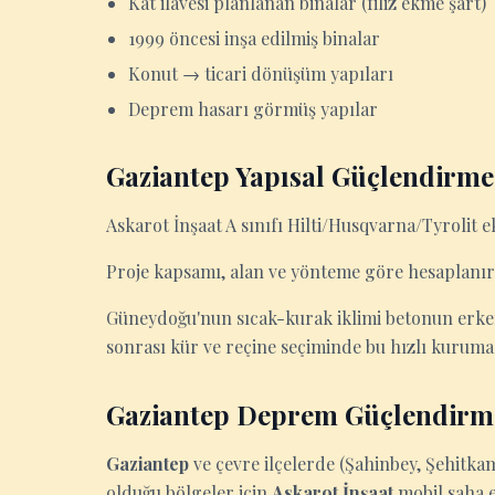
Kat ilavesi planlanan binalar (filiz ekme şart)
1999 öncesi inşa edilmiş binalar
Konut → ticari dönüşüm yapıları
Deprem hasarı görmüş yapılar
Gaziantep Yapısal Güçlendirme 
Askarot İnşaat A sınıfı Hilti/Husqvarna/Tyrolit e
Proje kapsamı, alan ve yönteme göre hesaplanır.
Güneydoğu'nun sıcak-kurak iklimi betonun erke
sonrası kür ve reçine seçiminde bu hızlı kuruma 
Gaziantep Deprem Güçlendirme
Gaziantep
ve çevre ilçelerde (Şahinbey, Şehitkam
olduğu bölgeler için
Askarot İnşaat
mobil saha e