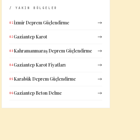
/ YAKIN BÖLGELER
İzmir Deprem Güçlendirme
01
Gaziantep Karot
02
Kahramanmaraş Deprem Güçlendirme
03
Gaziantep Karot Fiyatları
04
Karabük Deprem Güçlendirme
05
Gaziantep Beton Delme
06