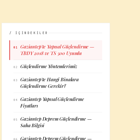
/ İÇİNDEKİLER
Gaziantep'te Yapısal Güçlendirme —
01
TBDY 2018 ve TS 500 Uyumlu
Güçlendirme Yöntemlerimiz
02
Gaziantep'te Hangi Binalara
03
Güçlendirme Gerekir?
Gaziantep Yapısal Güçlendirme
04
Fiyatları
Gaziantep Deprem Güçlendirme —
05
Saha Bilgisi
Gaziantep Deprem Güçlendirme —
06