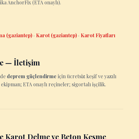
Sika AnchorFix (ETA onaylı).
a (gaziantep)
·
Karot (gaziantep)
·
Karot Fiyatları
 — İletişim
rde
deprem güçlendirme
için ücretsiz keşif ve yazılı
ı ekipman; ETA onaylı reçineler; sigortalı işçilik.
e Karot Delme ve Beton Kesme