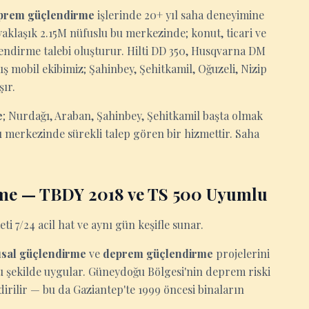
prem güçlendirme
işlerinde 20+ yıl saha deneyimine
aklaşık 2.15M nüfuslu bu merkezinde; konut, ticari ve
ndirme talebi oluşturur. Hilti DD 350, Husqvarna DM
ış mobil ekibimiz; Şahinbey, Şehitkamil, Oğuzeli, Nizip
şır.
e
; Nurdağı, Araban, Şahinbey, Şehitkamil başta olmak
 merkezinde sürekli talep gören bir hizmettir. Saha
rme — TBDY 2018 ve TS 500 Uyumlu
ti 7/24 acil hat ve aynı gün keşifle sunar.
ısal güçlendirme
ve
deprem güçlendirme
projelerini
 şekilde uygular. Güneydoğu Bölgesi'nin deprem riski
irilir — bu da Gaziantep'te 1999 öncesi binaların