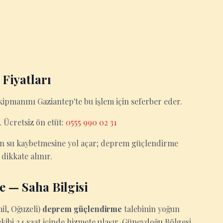
Fiyatları
kipmanını Gaziantep'te bu işlem için seferber eder.
 Ücretsiz ön etüt:
0555 990 02 31
n su kaybetmesine yol açar; deprem güçlendirme
dikkate alınır.
 — Saha Bilgisi
il, Oğuzeli)
deprem güçlendirme
talebinin yoğun
kibi 24 saat içinde hizmete ulaşır. Güneydoğu Bölgesi