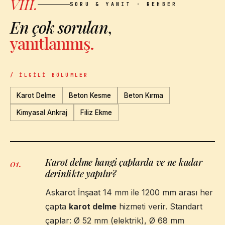
VIII.
SORU & YANIT · REHBER
En çok sorulan
,
yanıtlanmış.
/ İLGILI BÖLÜMLER
Karot Delme
Beton Kesme
Beton Kırma
Kimyasal Ankraj
Filiz Ekme
Karot delme hangi çaplarda ve ne kadar
01
.
derinlikte yapılır?
Askarot İnşaat 14 mm ile 1200 mm arası her
çapta
karot delme
hizmeti verir. Standart
çaplar: Ø 52 mm (elektrik), Ø 68 mm