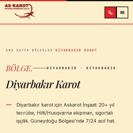
İçeriğe atla
ANA SAYFA
·
BÖLGELER
·
DIYARBAKIR KAROT
BÖLGE
.
DIYARBAKIR
· DIYARBAKIR
Diyarbakır Karot
Diyarbakır karot için Askarot İnşaat: 20+ yıl
tecrübe, Hilti/Husqvarna ekipman, sigortalı
işçilik. Güneydoğu Bölgesi'nde 7/24 acil hat.