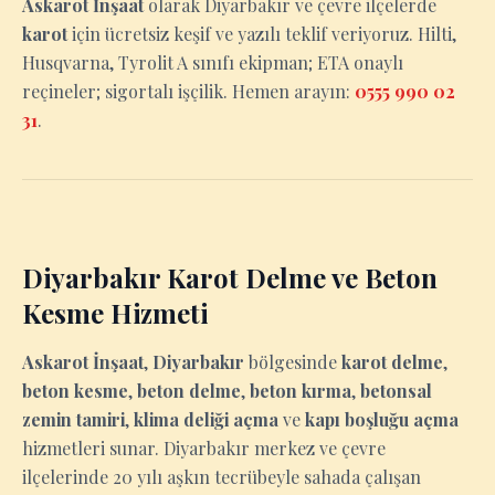
Askarot İnşaat
olarak Diyarbakır ve çevre ilçelerde
karot
için ücretsiz keşif ve yazılı teklif veriyoruz. Hilti,
Husqvarna, Tyrolit A sınıfı ekipman; ETA onaylı
reçineler; sigortalı işçilik. Hemen arayın:
0555 990 02
31
.
Diyarbakır Karot Delme ve Beton
Kesme Hizmeti
Askarot İnşaat
,
Diyarbakır
bölgesinde
karot delme
,
beton kesme
,
beton delme
,
beton kırma
,
betonsal
zemin tamiri
,
klima deliği açma
ve
kapı boşluğu açma
hizmetleri sunar. Diyarbakır merkez ve çevre
ilçelerinde 20 yılı aşkın tecrübeyle sahada çalışan