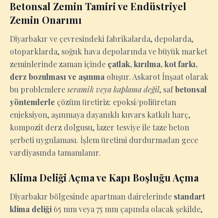
Betonsal Zemin Tamiri ve Endüstriyel
Zemin Onarımı
Diyarbakır ve çevresindeki fabrikalarda, depolarda,
otoparklarda, soğuk hava depolarında ve büyük market
zeminlerinde zaman içinde
çatlak, kırılma, kot farkı,
derz bozulması ve aşınma
oluşur. Askarot İnşaat olarak
bu problemlere
seramik veya kaplama değil
, saf
betonsal
yöntemlerle
çözüm üretiriz: epoksi/poliüretan
enjeksiyon, aşınmaya dayanıklı kuvars katkılı harç,
kompozit derz dolgusu, lazer tesviye ile taze beton
şerbeti uygulaması. İşlem üretimi durdurmadan gece
vardiyasında tamamlanır.
Klima Deliği Açma ve Kapı Boşluğu Açma
Diyarbakır bölgesinde apartman dairelerinde
standart
klima deliği
65 mm veya 75 mm çapında olacak şekilde,