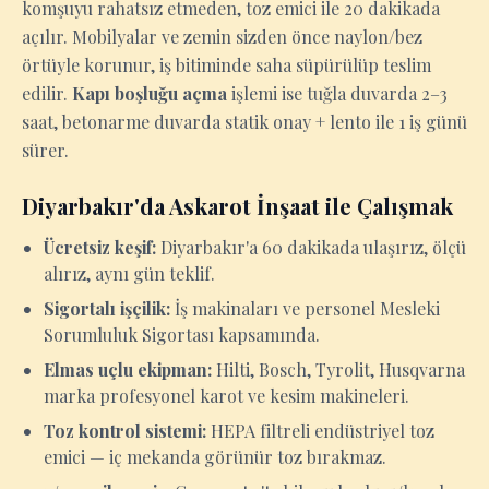
komşuyu rahatsız etmeden, toz emici ile 20 dakikada
açılır. Mobilyalar ve zemin sizden önce naylon/bez
örtüyle korunur, iş bitiminde saha süpürülüp teslim
edilir.
Kapı boşluğu açma
işlemi ise tuğla duvarda 2–3
saat, betonarme duvarda statik onay + lento ile 1 iş günü
sürer.
Diyarbakır'da Askarot İnşaat ile Çalışmak
Ücretsiz keşif:
Diyarbakır'a 60 dakikada ulaşırız, ölçü
alırız, aynı gün teklif.
Sigortalı işçilik:
İş makinaları ve personel Mesleki
Sorumluluk Sigortası kapsamında.
Elmas uçlu ekipman:
Hilti, Bosch, Tyrolit, Husqvarna
marka profesyonel karot ve kesim makineleri.
Toz kontrol sistemi:
HEPA filtreli endüstriyel toz
emici — iç mekanda görünür toz bırakmaz.