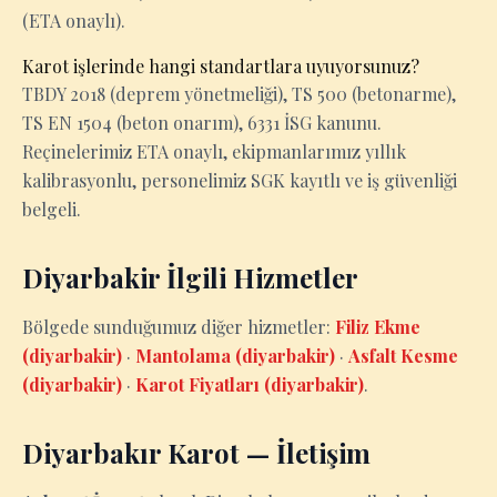
(ETA onaylı).
Karot işlerinde hangi standartlara uyuyorsunuz?
TBDY 2018 (deprem yönetmeliği), TS 500 (betonarme),
TS EN 1504 (beton onarım), 6331 İSG kanunu.
Reçinelerimiz ETA onaylı, ekipmanlarımız yıllık
kalibrasyonlu, personelimiz SGK kayıtlı ve iş güvenliği
belgeli.
Diyarbakir İlgili Hizmetler
Bölgede sunduğumuz diğer hizmetler:
Filiz Ekme
(diyarbakir)
·
Mantolama (diyarbakir)
·
Asfalt Kesme
(diyarbakir)
·
Karot Fiyatları (diyarbakir)
.
Diyarbakır Karot — İletişim