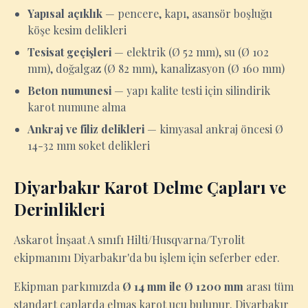
Yapısal açıklık
— pencere, kapı, asansör boşluğu
köşe kesim delikleri
Tesisat geçişleri
— elektrik (Ø 52 mm), su (Ø 102
mm), doğalgaz (Ø 82 mm), kanalizasyon (Ø 160 mm)
Beton numunesi
— yapı kalite testi için silindirik
karot numune alma
Ankraj ve filiz delikleri
— kimyasal ankraj öncesi Ø
14-32 mm soket delikleri
Diyarbakır Karot Delme Çapları ve
Derinlikleri
Askarot İnşaat A sınıfı Hilti/Husqvarna/Tyrolit
ekipmanını Diyarbakır'da bu işlem için seferber eder.
Ekipman parkımızda
Ø 14 mm ile Ø 1200 mm
arası tüm
standart çaplarda elmas karot ucu bulunur. Diyarbakır