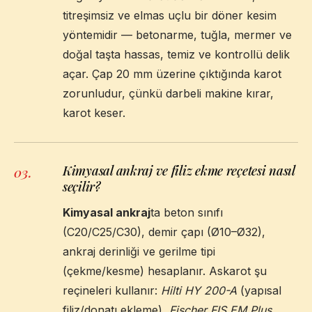
titreşimsiz ve elmas uçlu bir döner kesim
yöntemidir — betonarme, tuğla, mermer ve
doğal taşta hassas, temiz ve kontrollü delik
açar. Çap 20 mm üzerine çıktığında karot
zorunludur, çünkü darbeli makine kırar,
karot keser.
Kimyasal ankraj ve filiz ekme reçetesi nasıl
03
.
seçilir?
Kimyasal ankraj
ta beton sınıfı
(C20/C25/C30), demir çapı (Ø10–Ø32),
ankraj derinliği ve gerilme tipi
(çekme/kesme) hesaplanır. Askarot şu
reçineleri kullanır:
Hilti HY 200-A
(yapısal
filiz/donatı ekleme),
Fischer FIS EM Plus