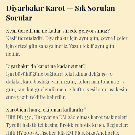
Diyarbakır Karot — Sık Sorulan
Sorular
Keşif ücretli mi, ne kadar sürede geliyorsunuz?
Keşif
ücretsizdir
. Diyarbakır için aynı gün, çevre ilçeler
için ertesi gün sahaya ineriz. Yazılı teklif aynı gün
iletilir.
Diyarbakır'da karot ne kadar sürer?
İşin büyüklüğüne bağlıdır: tekil klima deliği 15-30
dakika, kapı boşluğu yarım gün, kolon mantolama 2-3
gün, tam kat güçlendirme 1-2 hafta. Keşif sonrası kesin
süre yazılı teklifte belirtilir.
Karot için hangi ekipman kullanılır?
Hilti DD 350, Husqvarna DM 280 elmas karot makineleri;
Tyrolit halatlı tel kesim; Brokk robotik kırıcı. Reçineler:
Hilti HY 200-A, Fischer FIS EM Plus, Sika AnchorFix