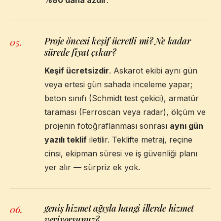
Proje öncesi keşif ücretli mi? Ne kadar
05
.
sürede fiyat çıkar?
Keşif ücretsizdir
. Askarot ekibi aynı gün
veya ertesi gün sahada inceleme yapar;
beton sınıfı (Schmidt test çekici), armatür
taraması (Ferroscan veya radar), ölçüm ve
projenin fotoğraflanması sonrası
aynı gün
yazılı teklif
iletilir. Teklifte metraj, reçine
cinsi, ekipman süresi ve iş güvenliği planı
yer alır — sürpriz ek yok.
geniş hizmet ağıyla hangi illerde hizmet
06
.
veriyorsunuz?