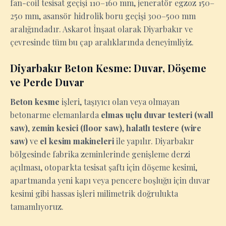
fan-coil tesisat geçişi 110–160 mm, jeneratör egzoz 150–
250 mm, asansör hidrolik boru geçişi 300–500 mm
aralığındadır. Askarot İnşaat olarak Diyarbakır ve
çevresinde tüm bu çap aralıklarında deneyimliyiz.
Diyarbakır Beton Kesme: Duvar, Döşeme
ve Perde Duvar
Beton kesme
işleri, taşıyıcı olan veya olmayan
betonarme elemanlarda
elmas uçlu duvar testeri (wall
saw)
,
zemin kesici (floor saw)
,
halatlı testere (wire
saw)
ve
el kesim makineleri
ile yapılır. Diyarbakır
bölgesinde fabrika zeminlerinde genişleme derzi
açılması, otoparkta tesisat şaftı için döşeme kesimi,
apartmanda yeni kapı veya pencere boşluğu için duvar
kesimi gibi hassas işleri milimetrik doğrulukta
tamamlıyoruz.