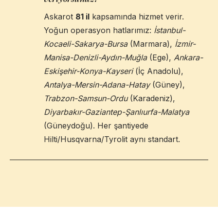
Askarot
81 il
kapsamında hizmet verir.
Yoğun operasyon hatlarımız:
İstanbul-
Kocaeli-Sakarya-Bursa
(Marmara),
İzmir-
Manisa-Denizli-Aydın-Muğla
(Ege),
Ankara-
Eskişehir-Konya-Kayseri
(İç Anadolu),
Antalya-Mersin-Adana-Hatay
(Güney),
Trabzon-Samsun-Ordu
(Karadeniz),
Diyarbakır-Gaziantep-Şanlıurfa-Malatya
(Güneydoğu). Her şantiyede
Hilti/Husqvarna/Tyrolit aynı standart.