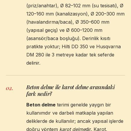
(priz/anahtar), Ø 82–102 mm (su tesisatı), Ø
120–160 mm (kanalizasyon), Ø 200–300 mm
(havalandırma/baca), Ø 350–600 mm
(yapısal geçiş) ve Ø 600–1200 mm
(asansör/baca boşluğu). Derinlik kısıtı
pratikte yoktur; Hilti DD 350 ve Husqvarna
DM 280 ile 3 metreye kadar tek seferde
delinir.
Beton delme ile karot delme arasındaki
02
.
fark nedir?
Beton delme
terimi genelde yaygın bir
kullanımdır ve darbeli matkapla yapılan
deliklerde de kullanılır; ancak yapısal işlerde
doğru yöntem
karot delme
dir. Karot,