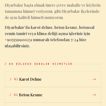
Diyarbakır başta olmak üzere çevre mahalle ve köylerin
tamamına hizmet veriyoruz. gibi Diyarbakır ilçelerinde
de aynı kaliteli hizmeti sunuyoruz.
Diyarbakır'da karot delme, beton kesme, betonsal
zemin tamiri veya klima deliği açma işleriniz için
+905559900231 numaralı telefondan 7/24 bize
ulaşabilirsiniz.
/ BU BÖLGEDE SUNULAN HİZMETLER
Karot Delme
/
01
Beton Kesme
/
02