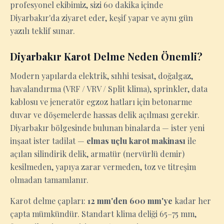
profesyonel ekibimiz, sizi 60 dakika içinde
Diyarbakır'da ziyaret eder, keşif yapar ve aynı gün
yazılı teklif sunar.
Diyarbakır Karot Delme Neden Önemli?
Modern yapılarda elektrik, sıhhi tesisat, doğalgaz,
havalandırma (VRF / VRV / Split klima), sprinkler, data
kablosu ve jeneratör egzoz hatları için betonarme
duvar ve döşemelerde hassas delik açılması gerekir.
Diyarbakır bölgesinde bulunan binalarda — ister yeni
inşaat ister tadilat —
elmas uçlu karot makinası
ile
açılan silindirik delik, armatür (nervürlü demir)
kesilmeden, yapıya zarar vermeden, toz ve titreşim
olmadan tamamlanır.
Karot delme çapları:
12 mm'den 600 mm'ye
kadar her
çapta mümkündür. Standart klima deliği 65–75 mm,