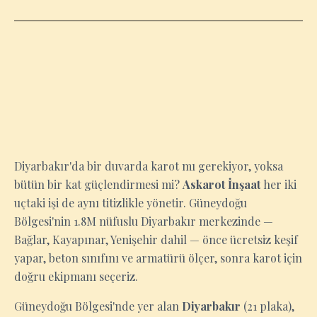
DIYARBAKIR
Diyarbakır'da bir duvarda karot mı gerekiyor, yoksa
bütün bir kat güçlendirmesi mi?
Askarot İnşaat
her iki
uçtaki işi de aynı titizlikle yönetir. Güneydoğu
Bölgesi'nin 1.8M nüfuslu Diyarbakır merkezinde —
Bağlar, Kayapınar, Yenişehir dahil — önce ücretsiz keşif
yapar, beton sınıfını ve armatürü ölçer, sonra karot için
doğru ekipmanı seçeriz.
Güneydoğu Bölgesi'nde yer alan
Diyarbakır
(21 plaka),