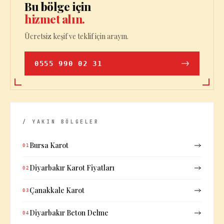
Bu bölge için
hizmet alın.
Ücretsiz keşif ve teklif için arayın.
0555 990 02 31
/ YAKIN BÖLGELER
Bursa Karot
01
Diyarbakır Karot Fiyatları
02
Çanakkale Karot
03
Diyarbakır Beton Delme
04