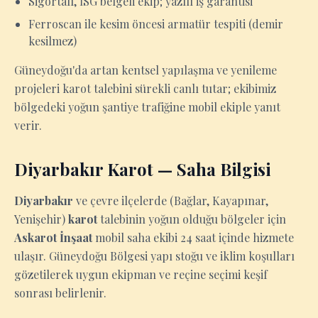
Sigortalı, İSG belgeli ekip; yazılı iş garantisi
Ferroscan ile kesim öncesi armatür tespiti (demir
kesilmez)
Güneydoğu'da artan kentsel yapılaşma ve yenileme
projeleri karot talebini sürekli canlı tutar; ekibimiz
bölgedeki yoğun şantiye trafiğine mobil ekiple yanıt
verir.
Diyarbakır Karot — Saha Bilgisi
Diyarbakır
ve çevre ilçelerde (Bağlar, Kayapınar,
Yenişehir)
karot
talebinin yoğun olduğu bölgeler için
Askarot İnşaat
mobil saha ekibi 24 saat içinde hizmete
ulaşır. Güneydoğu Bölgesi yapı stoğu ve iklim koşulları
gözetilerek uygun ekipman ve reçine seçimi keşif
sonrası belirlenir.