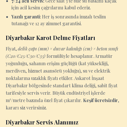
7/24 acil servis:
Gece saat 3'te bile su baskını/kaçak
için acil kesim çağrılarını kabul ederiz.
Yazılı garanti:
Her iş sonrasında imzalı teslim
tutanağı ve 12 ay zimmet garantisi.
Diyarbakır Karot Delme Fiyatları
Fiyat,
delik çapı (mm) × duvar kalınlığı (cm) × beton sınıfı
(C20/C25/C30/C35)
formülüyle hesaplanır. Armatür
yoğunluğu, sahanın erişim güçlüğü (kat yüksekliği,
merdiven, hizmet asansörü yokluğu), su ve elektrik
noktalarına uzaklık fiyatı etkiler. Askarot İnşaat
Diyarbakır bölgesinde standart klima deliği, sabit fiyat
tarifesiyle servis verir. Büyük endüstriyel işlerde
m²/metre bazında özel fiyat çıkarılır.
Keşif ücretsizdir
,
kararı siz verirsiniz.
Diyarbakır Servis Alanımız