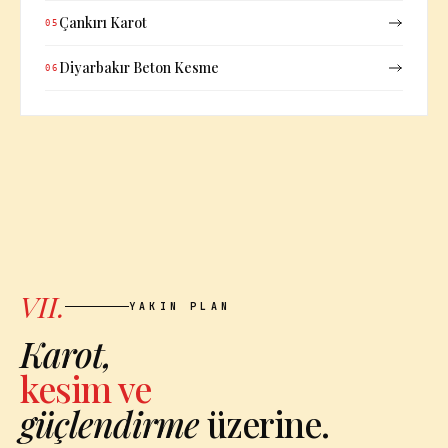
Çankırı Karot
05
Diyarbakır Beton Kesme
06
VII.
YAKIN PLAN
Karot,
kesim ve
güçlendirme
üzerine.