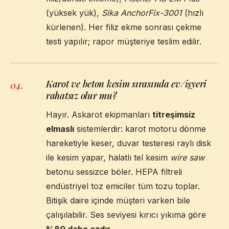
(yüksek yük),
Sika AnchorFix-3001
(hızlı
kürlenen). Her filiz ekme sonrası çekme
testi yapılır; rapor müşteriye teslim edilir.
Karot ve beton kesim sırasında ev/işyeri
04
.
rahatsız olur mu?
Hayır. Askarot ekipmanları
titreşimsiz
elmaslı
sistemlerdir: karot motoru dönme
hareketiyle keser, duvar testeresi raylı disk
ile kesim yapar, halatlı tel kesim
wire saw
betonu sessizce böler. HEPA filtreli
endüstriyel toz emiciler tüm tozu toplar.
Bitişik daire içinde müşteri varken bile
çalışılabilir. Ses seviyesi kırıcı yıkıma göre
%80 daha azdır
.