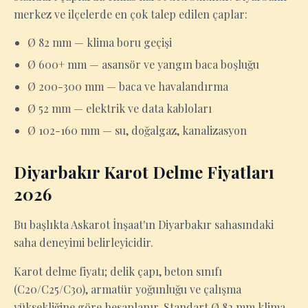
merkez ve ilçelerde en çok talep edilen çaplar:
Ø 82 mm — klima boru geçişi
Ø 600+ mm — asansör ve yangın baca boşluğu
Ø 200-300 mm — baca ve havalandırma
Ø 52 mm — elektrik ve data kabloları
Ø 102-160 mm — su, doğalgaz, kanalizasyon
Diyarbakır Karot Delme Fiyatları
2026
Bu başlıkta Askarot İnşaat'ın Diyarbakır sahasındaki
saha deneyimi belirleyicidir.
Karot delme fiyatı; delik çapı, beton sınıfı
(C20/C25/C30), armatür yoğunluğu ve çalışma
yüksekliğine göre hesaplanır. Standart Ø 82 mm klima