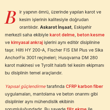
B
ir yapının ömrü, üzerinde yapılan karot ve
kesim işlerinin kalitesiyle doğrudan
orantılıdır.
Askarot İnşaat
,
Eskişehir
merkezli saha ekibiyle
karot delme
,
beton kesme
ve
kimyasal ankraj
işlerini aynı editör disiplinine
taşır. Hilti HY 200-A, Fischer FIS EM Plus ve Sika
AnchorFix 3001 reçineleri; Husqvarna DM 280
karot makinesi ve Tyrolit halatlı tel kesim ekipmanı
bu disiplinin temel araçlarıdır.
Yapısal güçlendirme
tarafında
CFRP karbon fiber
uygulamaları, mantolama ve beton onarımı gibi
disiplinler aynı mühendislik ekibinin
sorumluluğundadır. Bu sayede
filiz ekme
ile