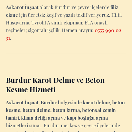
Askarot İnşaat
olarak Burdur ve çevre ilçelerde
filiz
ekme
için ücretsiz keşif ve yazılı teklif veriyoruz. Hilti,
Husqvarna, Tyrolit A sınıfı ekipman; ETA onaylı
reçineler; sigortalı işçilik. Hemen arayın:
0555 990 02
31
.
Burdur Karot Delme ve Beton
Kesme Hizmeti
Askarot İnşaat
,
Burdur
bölgesinde
karot delme
,
beton
kesme
,
beton delme
,
beton kırma
,
betonsal zemin
tamiri
,
klima deliği açma
ve
kapı boşluğu açma
hizmetleri sunar. Burdur merkez ve çevre ilçelerinde