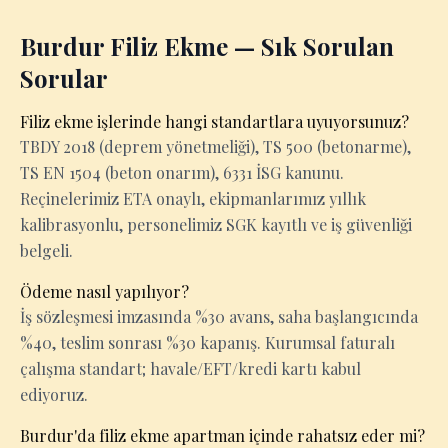
Burdur Filiz Ekme — Sık Sorulan
Sorular
Filiz ekme işlerinde hangi standartlara uyuyorsunuz?
TBDY 2018 (deprem yönetmeliği), TS 500 (betonarme),
TS EN 1504 (beton onarım), 6331 İSG kanunu.
Reçinelerimiz ETA onaylı, ekipmanlarımız yıllık
kalibrasyonlu, personelimiz SGK kayıtlı ve iş güvenliği
belgeli.
Ödeme nasıl yapılıyor?
İş sözleşmesi imzasında %30 avans, saha başlangıcında
%40, teslim sonrası %30 kapanış. Kurumsal faturalı
çalışma standart; havale/EFT/kredi kartı kabul
ediyoruz.
Burdur'da filiz ekme apartman içinde rahatsız eder mi?