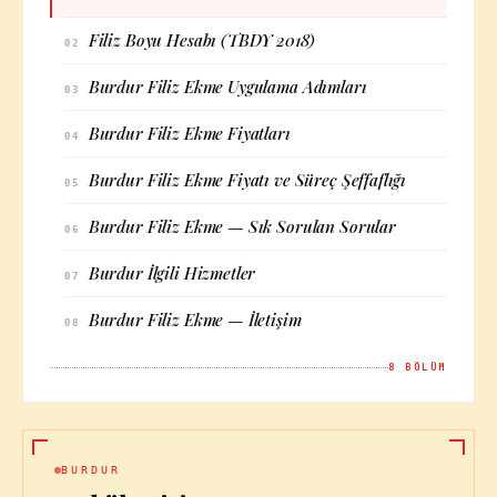
Filiz Boyu Hesabı (TBDY 2018)
02
Burdur Filiz Ekme Uygulama Adımları
03
Burdur Filiz Ekme Fiyatları
04
Burdur Filiz Ekme Fiyatı ve Süreç Şeffaflığı
05
Burdur Filiz Ekme — Sık Sorulan Sorular
06
Burdur İlgili Hizmetler
07
Burdur Filiz Ekme — İletişim
08
8
BÖLÜM
BURDUR