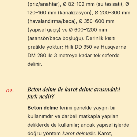
(priz/anahtar), Ø 82–102 mm (su tesisatı), Ø
120–160 mm (kanalizasyon), Ø 200–300 mm
(havalandırma/baca), Ø 350–600 mm
(yapısal geçiş) ve Ø 600–1200 mm
(asansör/baca boşluğu). Derinlik kısıtı
pratikte yoktur; Hilti DD 350 ve Husqvarna
DM 280 ile 3 metreye kadar tek seferde
delinir.
Beton delme ile karot delme arasındaki
02
.
fark nedir?
Beton delme
terimi genelde yaygın bir
kullanımdır ve darbeli matkapla yapılan
deliklerde de kullanılır; ancak yapısal işlerde
doğru yöntem
karot delme
dir. Karot,