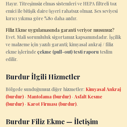
Hayır. Titreşimsiz elmas sistemleri ve HEPA filtreli toz
emici ile bitişik daire/işyeri rahatsız olmaz. Ses seviyesi
kırıcı yıkıma göre %80 daha azdır.
Filiz Ekme uygulamasında garanti veriyor musunuz?
Evet. Mali sorumluluk sigortamız kapsamındadır. İşçilik
ve malzeme için yazılı garanti; kimyasal ankraj / filiz
ekme işlerinde
çekme (pull-out) testi raporu
teslim
edilir.
Burdur İlgili Hizmetler
Bölgede sunduğumuz diğer hizmetler:
Kimyasal Ankraj
(burdur)
·
Mantolama (burdur)
·
Asfalt Kesme
(burdur)
·
Karot Firması (burdur)
.
Burdur Filiz Ekme — İletişim