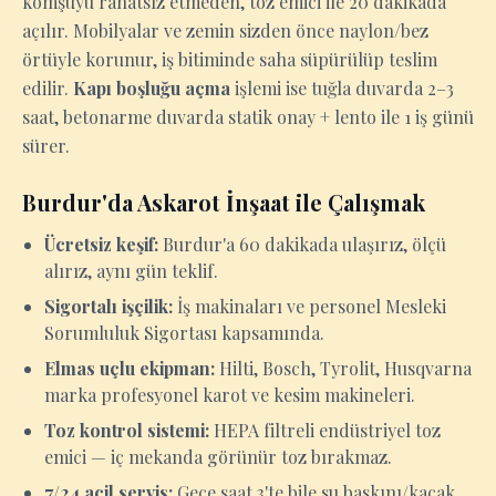
komşuyu rahatsız etmeden, toz emici ile 20 dakikada
açılır. Mobilyalar ve zemin sizden önce naylon/bez
örtüyle korunur, iş bitiminde saha süpürülüp teslim
edilir.
Kapı boşluğu açma
işlemi ise tuğla duvarda 2–3
saat, betonarme duvarda statik onay + lento ile 1 iş günü
sürer.
Burdur'da Askarot İnşaat ile Çalışmak
Ücretsiz keşif:
Burdur'a 60 dakikada ulaşırız, ölçü
alırız, aynı gün teklif.
Sigortalı işçilik:
İş makinaları ve personel Mesleki
Sorumluluk Sigortası kapsamında.
Elmas uçlu ekipman:
Hilti, Bosch, Tyrolit, Husqvarna
marka profesyonel karot ve kesim makineleri.
Toz kontrol sistemi:
HEPA filtreli endüstriyel toz
emici — iç mekanda görünür toz bırakmaz.
7/24 acil servis:
Gece saat 3'te bile su baskını/kaçak