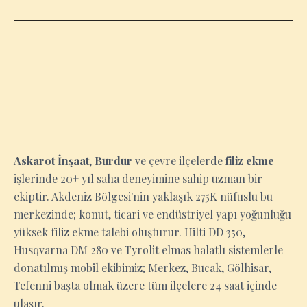
BURDUR
Askarot İnşaat
,
Burdur
ve çevre ilçelerde
filiz ekme
işlerinde 20+ yıl saha deneyimine sahip uzman bir
ekiptir. Akdeniz Bölgesi'nin yaklaşık 275K nüfuslu bu
merkezinde; konut, ticari ve endüstriyel yapı yoğunluğu
yüksek filiz ekme talebi oluşturur. Hilti DD 350,
Husqvarna DM 280 ve Tyrolit elmas halatlı sistemlerle
donatılmış mobil ekibimiz; Merkez, Bucak, Gölhisar,
Tefenni başta olmak üzere tüm ilçelere 24 saat içinde
ulaşır.