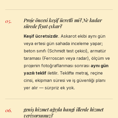
Proje öncesi keşif ücretli mi? Ne kadar
05
.
sürede fiyat çıkar?
Keşif ücretsizdir
. Askarot ekibi aynı gün
veya ertesi gün sahada inceleme yapar;
beton sınıfı (Schmidt test çekici), armatür
taraması (Ferroscan veya radar), ölçüm ve
projenin fotoğraflanması sonrası
aynı gün
yazılı teklif
iletilir. Teklifte metraj, reçine
cinsi, ekipman süresi ve iş güvenliği planı
yer alır — sürpriz ek yok.
geniş hizmet ağıyla hangi illerde hizmet
06
.
veriyorsunuz?