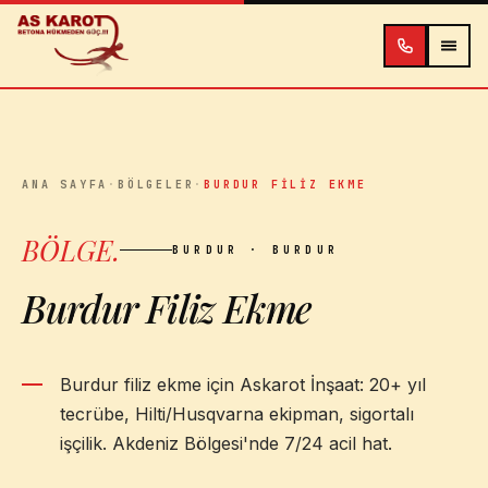
İçeriğe atla
ANA SAYFA
·
BÖLGELER
·
BURDUR FILIZ EKME
BÖLGE
.
BURDUR
· BURDUR
Burdur Filiz Ekme
Burdur filiz ekme için Askarot İnşaat: 20+ yıl
tecrübe, Hilti/Husqvarna ekipman, sigortalı
işçilik. Akdeniz Bölgesi'nde 7/24 acil hat.