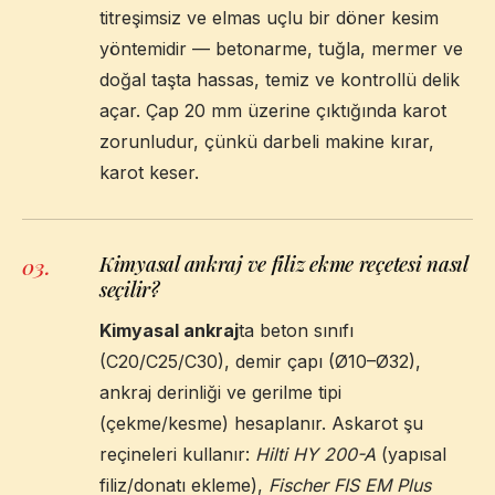
titreşimsiz ve elmas uçlu bir döner kesim
yöntemidir — betonarme, tuğla, mermer ve
doğal taşta hassas, temiz ve kontrollü delik
açar. Çap 20 mm üzerine çıktığında karot
zorunludur, çünkü darbeli makine kırar,
karot keser.
Kimyasal ankraj ve filiz ekme reçetesi nasıl
03
.
seçilir?
Kimyasal ankraj
ta beton sınıfı
(C20/C25/C30), demir çapı (Ø10–Ø32),
ankraj derinliği ve gerilme tipi
(çekme/kesme) hesaplanır. Askarot şu
reçineleri kullanır:
Hilti HY 200-A
(yapısal
filiz/donatı ekleme),
Fischer FIS EM Plus