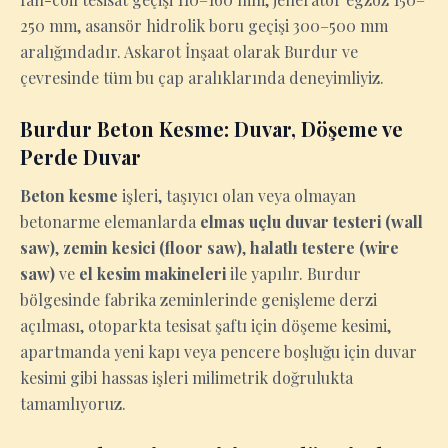
250 mm, asansör hidrolik boru geçişi 300–500 mm
aralığındadır. Askarot İnşaat olarak Burdur ve
çevresinde tüm bu çap aralıklarında deneyimliyiz.
Burdur Beton Kesme: Duvar, Döşeme ve
Perde Duvar
Beton kesme
işleri, taşıyıcı olan veya olmayan
betonarme elemanlarda
elmas uçlu duvar testeri (wall
saw)
,
zemin kesici (floor saw)
,
halatlı testere (wire
saw)
ve
el kesim makineleri
ile yapılır. Burdur
bölgesinde fabrika zeminlerinde genişleme derzi
açılması, otoparkta tesisat şaftı için döşeme kesimi,
apartmanda yeni kapı veya pencere boşluğu için duvar
kesimi gibi hassas işleri milimetrik doğrulukta
tamamlıyoruz.