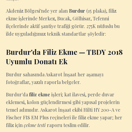
Akdeniz Bölgesi'nde yer alan
Burdur
(15 plaka), filiz
ekme işlerinde Merkez, Bucak, Gölhisar, Tefenni
ilçelerinde aktif şantiye trafiği görür. 275K nüfuslu bu
ilde uyguladığımız teknik standartlar şöyledir:
Burdur'da Filiz Ekme — TBDY 2018
Uyumlu Donatı Ek
Burdur sahasında Askarot İnşaat her aşamayı
fotoğraflar, yazılı raporla belgeler.
Burdur'da
filiz ekme
işleri; kat ilavesi, perde duvar
eklemesi, kolon güçlendirmesi gibi yapısal projelerin
temel adımıdır. Askarot İnşaat ekibi Hilti HY 200-A ve
Fischer FIS EM Plus reçineleri ile filiz ekme yapar; her
filiz için
çekme testi
raporu teslim edilir.