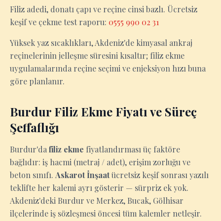
Filiz adedi, donatı çapı ve reçine cinsi bazlı. Ücretsiz
keşif ve çekme test raporu:
0555 990 02 31
Yüksek yaz sıcaklıkları, Akdeniz'de kimyasal ankraj
reçinelerinin jelleşme süresini kısaltır; filiz ekme
uygulamalarında reçine seçimi ve enjeksiyon hızı buna
göre planlanır.
Burdur Filiz Ekme Fiyatı ve Süreç
Şeffaflığı
Burdur'da
filiz ekme
fiyatlandırması üç faktöre
bağlıdır: iş hacmi (metraj / adet), erişim zorluğu ve
beton sınıfı.
Askarot İnşaat
ücretsiz keşif sonrası yazılı
teklifte her kalemi ayrı gösterir — sürpriz ek yok.
Akdeniz'deki Burdur ve Merkez, Bucak, Gölhisar
ilçelerinde iş sözleşmesi öncesi tüm kalemler netleşir.