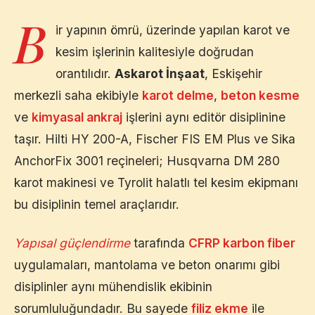
B
ir yapının ömrü, üzerinde yapılan karot ve
kesim işlerinin kalitesiyle doğrudan
orantılıdır.
Askarot İnşaat
,
Eskişehir
merkezli saha ekibiyle
karot delme
,
beton kesme
ve
kimyasal ankraj
işlerini aynı editör disiplinine
taşır. Hilti HY 200-A, Fischer FIS EM Plus ve Sika
AnchorFix 3001 reçineleri; Husqvarna DM 280
karot makinesi ve Tyrolit halatlı tel kesim ekipmanı
bu disiplinin temel araçlarıdır.
Yapısal güçlendirme
tarafında
CFRP karbon fiber
uygulamaları, mantolama ve beton onarımı gibi
disiplinler aynı mühendislik ekibinin
sorumluluğundadır. Bu sayede
filiz ekme
ile