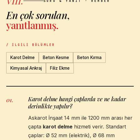
VIII.
SORU & YANIT · REHBER
En çok sorulan
,
yanıtlanmış.
/ İLGILI BÖLÜMLER
Karot Delme
Beton Kesme
Beton Kırma
Kimyasal Ankraj
Filiz Ekme
Karot delme hangi çaplarda ve ne kadar
01
.
derinlikte yapılır?
Askarot İnşaat 14 mm ile 1200 mm arası her
çapta
karot delme
hizmeti verir. Standart
çaplar: Ø 52 mm (elektrik), Ø 68 mm