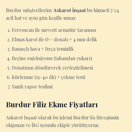
Burdur müşterilerine
Askarot İnşaat
bu hizmeti 7/24
acil hat ve aynı gün keşifle sunar.
Ferroscan ile mevcut armatür taraması
Elmas karot ile Ø = donatı + 4 mm delik
Basınçlı hava + fırça temizlik
Reçine enjeksiyonu (tabandan yukarı)
Donatının döndürerek yerleştirilmesi
Kürlenme (15-40 dk) + çekme testi
Yazılı rapor teslimi
Burdur Filiz Ekme Fiyatları
Askarot İnşaat olarak bu işlemi Burdur'da titreşimsiz
ekipman ve İSG uyumlu ekiple yürütüyoruz.