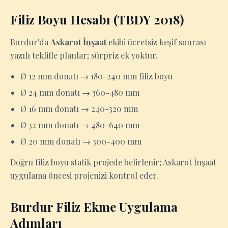
Filiz Boyu Hesabı (TBDY 2018)
Burdur'da
Askarot İnşaat
ekibi ücretsiz keşif sonrası
yazılı teklifle planlar; sürpriz ek yoktur.
Ø 12 mm donatı → 180-240 mm filiz boyu
Ø 24 mm donatı → 360-480 mm
Ø 16 mm donatı → 240-320 mm
Ø 32 mm donatı → 480-640 mm
Ø 20 mm donatı → 300-400 mm
Doğru filiz boyu statik projede belirlenir; Askarot İnşaat
uygulama öncesi projenizi kontrol eder.
Burdur Filiz Ekme Uygulama
Adımları