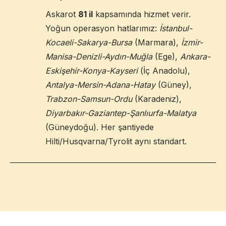
Askarot
81 il
kapsamında hizmet verir.
Yoğun operasyon hatlarımız:
İstanbul-
Kocaeli-Sakarya-Bursa
(Marmara),
İzmir-
Manisa-Denizli-Aydın-Muğla
(Ege),
Ankara-
Eskişehir-Konya-Kayseri
(İç Anadolu),
Antalya-Mersin-Adana-Hatay
(Güney),
Trabzon-Samsun-Ordu
(Karadeniz),
Diyarbakır-Gaziantep-Şanlıurfa-Malatya
(Güneydoğu). Her şantiyede
Hilti/Husqvarna/Tyrolit aynı standart.