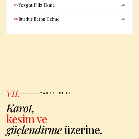
Yozgat Filiz Ekme
05
Burdur Beton Delme
06
VII.
YAKIN PLAN
Karot,
kesim ve
güçlendirme
üzerine.