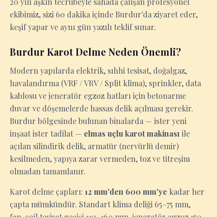
20 yılı aşkın tecrübeyle sahada çalışan profesyonel
ekibimiz, sizi 60 dakika içinde Burdur'da ziyaret eder,
keşif yapar ve aynı gün yazılı teklif sunar.
Burdur Karot Delme Neden Önemli?
Modern yapılarda elektrik, sıhhi tesisat, doğalgaz,
havalandırma (VRF / VRV / Split klima), sprinkler, data
kablosu ve jeneratör egzoz hatları için betonarme
duvar ve döşemelerde hassas delik açılması gerekir.
Burdur bölgesinde bulunan binalarda — ister yeni
inşaat ister tadilat —
elmas uçlu karot makinası
ile
açılan silindirik delik, armatür (nervürlü demir)
kesilmeden, yapıya zarar vermeden, toz ve titreşim
olmadan tamamlanır.
Karot delme çapları:
12 mm'den 600 mm'ye
kadar her
çapta mümkündür. Standart klima deliği 65–75 mm,
fan-coil tesisat geçişi 110–160 mm, jeneratör egzoz 150–