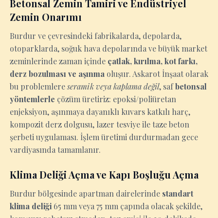
Betonsal Zemin Tamiri ve Endüstriyel
Zemin Onarımı
Burdur ve çevresindeki fabrikalarda, depolarda,
otoparklarda, soğuk hava depolarında ve büyük market
zeminlerinde zaman içinde
çatlak, kırılma, kot farkı,
derz bozulması ve aşınma
oluşur. Askarot İnşaat olarak
bu problemlere
seramik veya kaplama değil
, saf
betonsal
yöntemlerle
çözüm üretiriz: epoksi/poliüretan
enjeksiyon, aşınmaya dayanıklı kuvars katkılı harç,
kompozit derz dolgusu, lazer tesviye ile taze beton
şerbeti uygulaması. İşlem üretimi durdurmadan gece
vardiyasında tamamlanır.
Klima Deliği Açma ve Kapı Boşluğu Açma
Burdur bölgesinde apartman dairelerinde
standart
klima deliği
65 mm veya 75 mm çapında olacak şekilde,