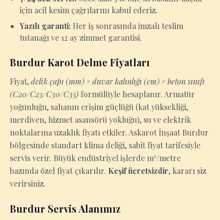
için acil kesim çağrılarını kabul ederiz.
Yazılı garanti:
Her iş sonrasında imzalı teslim
tutanağı ve 12 ay zimmet garantisi.
Burdur Karot Delme Fiyatları
Fiyat,
delik çapı (mm) × duvar kalınlığı (cm) × beton sınıfı
(C20/C25/C30/C35)
formülüyle hesaplanır. Armatür
yoğunluğu, sahanın erişim güçlüğü (kat yüksekliği,
merdiven, hizmet asansörü yokluğu), su ve elektrik
noktalarına uzaklık fiyatı etkiler. Askarot İnşaat Burdur
bölgesinde standart klima deliği, sabit fiyat tarifesiyle
servis verir. Büyük endüstriyel işlerde m²/metre
bazında özel fiyat çıkarılır.
Keşif ücretsizdir
, kararı siz
verirsiniz.
Burdur Servis Alanımız