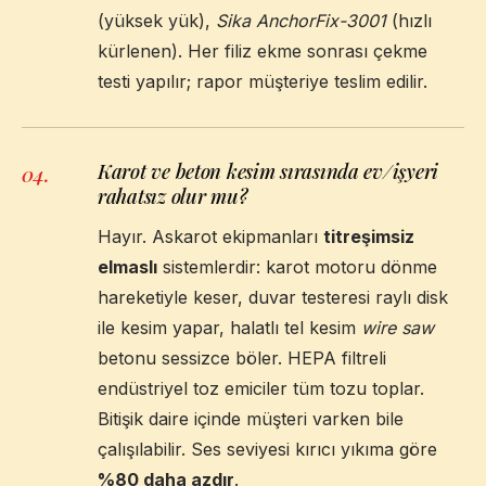
(yüksek yük),
Sika AnchorFix-3001
(hızlı
kürlenen). Her filiz ekme sonrası çekme
testi yapılır; rapor müşteriye teslim edilir.
Karot ve beton kesim sırasında ev/işyeri
04
.
rahatsız olur mu?
Hayır. Askarot ekipmanları
titreşimsiz
elmaslı
sistemlerdir: karot motoru dönme
hareketiyle keser, duvar testeresi raylı disk
ile kesim yapar, halatlı tel kesim
wire saw
betonu sessizce böler. HEPA filtreli
endüstriyel toz emiciler tüm tozu toplar.
Bitişik daire içinde müşteri varken bile
çalışılabilir. Ses seviyesi kırıcı yıkıma göre
%80 daha azdır
.