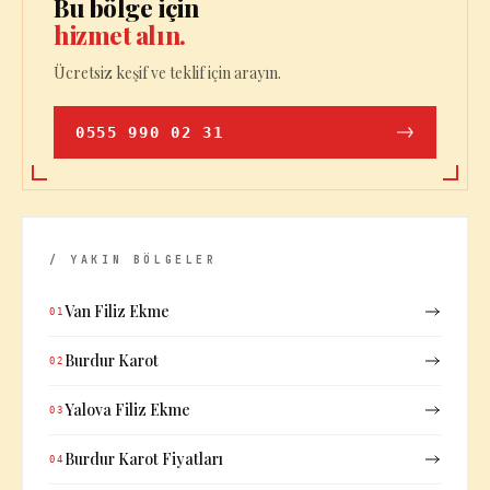
Bu bölge için
hizmet alın.
Ücretsiz keşif ve teklif için arayın.
0555 990 02 31
/ YAKIN BÖLGELER
Van Filiz Ekme
01
Burdur Karot
02
Yalova Filiz Ekme
03
Burdur Karot Fiyatları
04