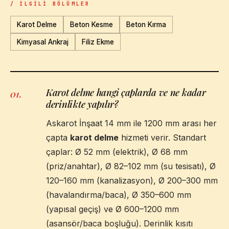
/ İLGILI BÖLÜMLER
Karot Delme
Beton Kesme
Beton Kırma
Kimyasal Ankraj
Filiz Ekme
Karot delme hangi çaplarda ve ne kadar
01
.
derinlikte yapılır?
Askarot İnşaat 14 mm ile 1200 mm arası her
çapta
karot delme
hizmeti verir. Standart
çaplar: Ø 52 mm (elektrik), Ø 68 mm
(priz/anahtar), Ø 82–102 mm (su tesisatı), Ø
120–160 mm (kanalizasyon), Ø 200–300 mm
(havalandırma/baca), Ø 350–600 mm
(yapısal geçiş) ve Ø 600–1200 mm
(asansör/baca boşluğu). Derinlik kısıtı