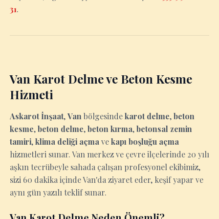
31
.
Van Karot Delme ve Beton Kesme
Hizmeti
Askarot İnşaat
,
Van
bölgesinde
karot delme
,
beton
kesme
,
beton delme
,
beton kırma
,
betonsal zemin
tamiri
,
klima deliği açma
ve
kapı boşluğu açma
hizmetleri sunar. Van merkez ve çevre ilçelerinde 20 yılı
aşkın tecrübeyle sahada çalışan profesyonel ekibimiz,
sizi 60 dakika içinde Van'da ziyaret eder, keşif yapar ve
aynı gün yazılı teklif sunar.
Van Karot Delme Neden Önemli?