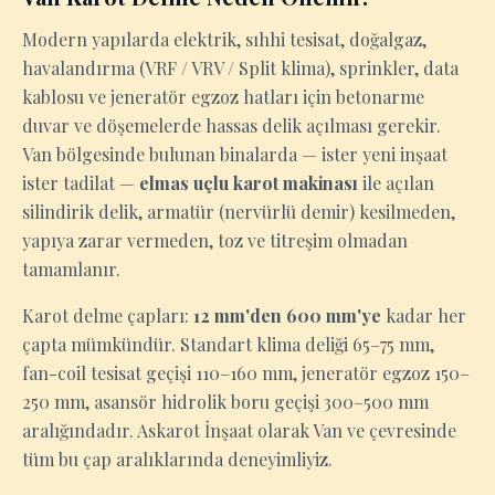
Modern yapılarda elektrik, sıhhi tesisat, doğalgaz,
havalandırma (VRF / VRV / Split klima), sprinkler, data
kablosu ve jeneratör egzoz hatları için betonarme
duvar ve döşemelerde hassas delik açılması gerekir.
Van bölgesinde bulunan binalarda — ister yeni inşaat
ister tadilat —
elmas uçlu karot makinası
ile açılan
silindirik delik, armatür (nervürlü demir) kesilmeden,
yapıya zarar vermeden, toz ve titreşim olmadan
tamamlanır.
Karot delme çapları:
12 mm'den 600 mm'ye
kadar her
çapta mümkündür. Standart klima deliği 65–75 mm,
fan-coil tesisat geçişi 110–160 mm, jeneratör egzoz 150–
250 mm, asansör hidrolik boru geçişi 300–500 mm
aralığındadır. Askarot İnşaat olarak Van ve çevresinde
tüm bu çap aralıklarında deneyimliyiz.