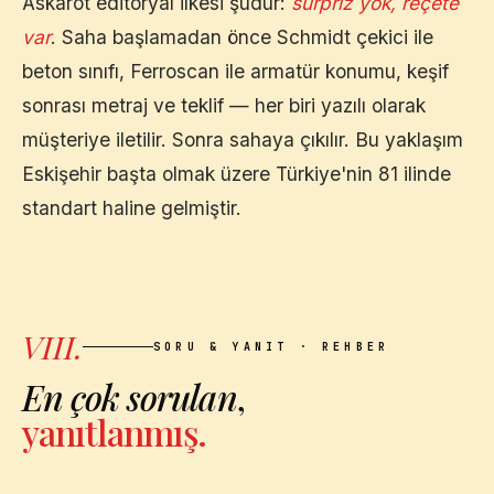
Askarot editoryal ilkesi şudur:
sürpriz yok, reçete
var
. Saha başlamadan önce Schmidt çekici ile
beton sınıfı, Ferroscan ile armatür konumu, keşif
sonrası metraj ve teklif — her biri yazılı olarak
müşteriye iletilir. Sonra sahaya çıkılır. Bu yaklaşım
Eskişehir
başta olmak üzere Türkiye'nin 81 ilinde
standart haline gelmiştir.
VIII.
SORU & YANIT · REHBER
En çok sorulan
,
yanıtlanmış.