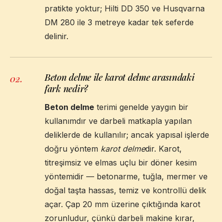
pratikte yoktur; Hilti DD 350 ve Husqvarna
DM 280 ile 3 metreye kadar tek seferde
delinir.
Beton delme ile karot delme arasındaki
02
.
fark nedir?
Beton delme
terimi genelde yaygın bir
kullanımdır ve darbeli matkapla yapılan
deliklerde de kullanılır; ancak yapısal işlerde
doğru yöntem
karot delme
dir. Karot,
titreşimsiz ve elmas uçlu bir döner kesim
yöntemidir — betonarme, tuğla, mermer ve
doğal taşta hassas, temiz ve kontrollü delik
açar. Çap 20 mm üzerine çıktığında karot
zorunludur, çünkü darbeli makine kırar,