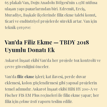
65 plakalı Van, Doğu Anadolu Bölgesi'nin 1.13M nüfusa
ulaşan yapı pazarlarından biri. Edremit, Erciş,
Muradiye, Başkale ilçelerinde filiz ekme talebi konut,
ticari ve endüstriyel projelerde sürekli artar. Van için
teknik çerçeve:
Van'da Filiz Ekme — TBDY 2018
Uyumlu Donatı Ek
Askarot İnşaat ekibi Van'da her projede toz kontrolü ve
çevre güvenliğini önceler.
Van'da
filiz ekme
işleri; kat ilavesi, perde duvar
eklemesi, kolon güçlendirmesi gibi yapısal projelerin
temel adımıdır. Askarot İnşaat ekibi Hilti HY 200-A ve
Fischer FIS EM Plus reçineleri ile filiz ekme yapar; her
filiz için
çekme testi
raporu teslim edilir.