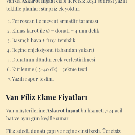
Van'da
Askarot İnşaat
ekibi ücretsiz keşif sonrası yazılı
teklifle planlar; sürpriz ek yoktur.
Ferroscan ile mevcut armatür taraması
Elmas karot ile Ø = donatı + 4 mm delik
Basınçlı hava + fırça temizlik
Reçine enjeksiyonu (tabandan yukarı)
Donatının döndürerek yerleştirilmesi
Kürlenme (15-40 dk) + çekme testi
Yazılı rapor teslimi
Van Filiz Ekme Fiyatları
Van müşterilerine
Askarot İnşaat
bu hizmeti 7/24 acil
hat ve aynı gün keşifle sunar.
Filiz adedi, donatı çapı ve reçine cinsi bazlı. Ücretsiz