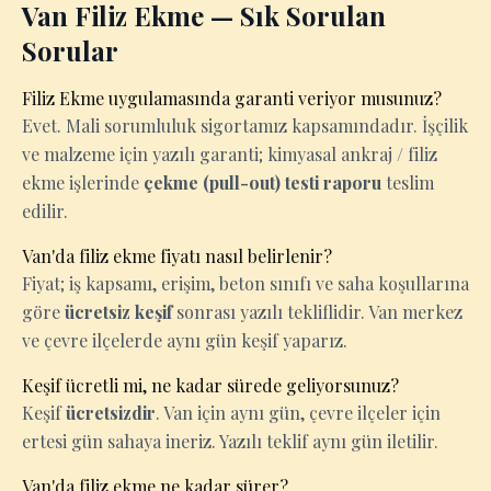
Van Filiz Ekme — Sık Sorulan
Sorular
Filiz Ekme uygulamasında garanti veriyor musunuz?
Evet. Mali sorumluluk sigortamız kapsamındadır. İşçilik
ve malzeme için yazılı garanti; kimyasal ankraj / filiz
ekme işlerinde
çekme (pull-out) testi raporu
teslim
edilir.
Van'da filiz ekme fiyatı nasıl belirlenir?
Fiyat; iş kapsamı, erişim, beton sınıfı ve saha koşullarına
göre
ücretsiz keşif
sonrası yazılı tekliflidir. Van merkez
ve çevre ilçelerde aynı gün keşif yaparız.
Keşif ücretli mi, ne kadar sürede geliyorsunuz?
Keşif
ücretsizdir
. Van için aynı gün, çevre ilçeler için
ertesi gün sahaya ineriz. Yazılı teklif aynı gün iletilir.
Van'da filiz ekme ne kadar sürer?