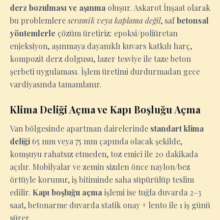
derz bozulması ve aşınma
oluşur. Askarot İnşaat olarak
bu problemlere
seramik veya kaplama değil
, saf
betonsal
yöntemlerle
çözüm üretiriz: epoksi/poliüretan
enjeksiyon, aşınmaya dayanıklı kuvars katkılı harç,
kompozit derz dolgusu, lazer tesviye ile taze beton
şerbeti uygulaması. İşlem üretimi durdurmadan gece
vardiyasında tamamlanır.
Klima Deliği Açma ve Kapı Boşluğu Açma
Van bölgesinde apartman dairelerinde
standart klima
deliği
65 mm veya 75 mm çapında olacak şekilde,
komşuyu rahatsız etmeden, toz emici ile 20 dakikada
açılır. Mobilyalar ve zemin sizden önce naylon/bez
örtüyle korunur, iş bitiminde saha süpürülüp teslim
edilir.
Kapı boşluğu açma
işlemi ise tuğla duvarda 2–3
saat, betonarme duvarda statik onay + lento ile 1 iş günü
sürer.