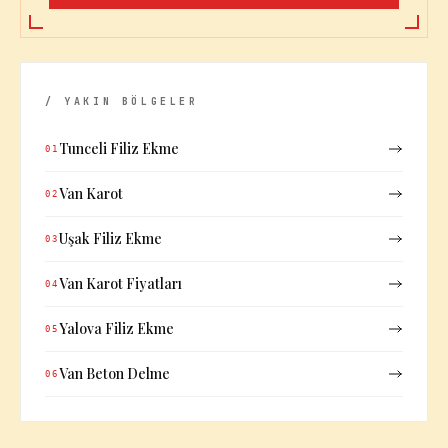
/ YAKIN BÖLGELER
Tunceli Filiz Ekme
01
Van Karot
02
Uşak Filiz Ekme
03
Van Karot Fiyatları
04
Yalova Filiz Ekme
05
Van Beton Delme
06