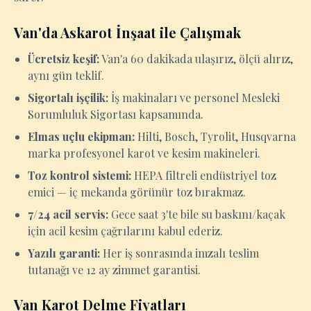
Van'da Askarot İnşaat ile Çalışmak
Ücretsiz keşif:
Van'a 60 dakikada ulaşırız, ölçü alırız,
aynı gün teklif.
Sigortalı işçilik:
İş makinaları ve personel Mesleki
Sorumluluk Sigortası kapsamında.
Elmas uçlu ekipman:
Hilti, Bosch, Tyrolit, Husqvarna
marka profesyonel karot ve kesim makineleri.
Toz kontrol sistemi:
HEPA filtreli endüstriyel toz
emici — iç mekanda görünür toz bırakmaz.
7/24 acil servis:
Gece saat 3'te bile su baskını/kaçak
için acil kesim çağrılarını kabul ederiz.
Yazılı garanti:
Her iş sonrasında imzalı teslim
tutanağı ve 12 ay zimmet garantisi.
Van Karot Delme Fiyatları