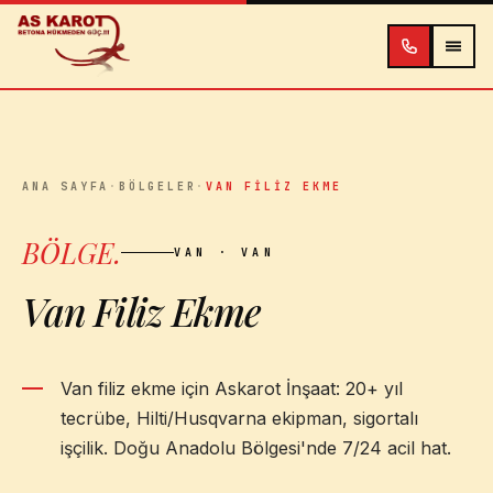
İçeriğe atla
ANA SAYFA
·
BÖLGELER
·
VAN FILIZ EKME
BÖLGE
.
VAN
· VAN
Van Filiz Ekme
Van filiz ekme için Askarot İnşaat: 20+ yıl
tecrübe, Hilti/Husqvarna ekipman, sigortalı
işçilik. Doğu Anadolu Bölgesi'nde 7/24 acil hat.