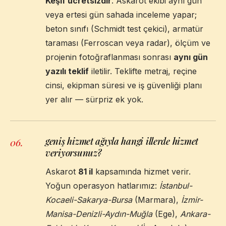
Keşif ücretsizdir
. Askarot ekibi aynı gün
veya ertesi gün sahada inceleme yapar;
beton sınıfı (Schmidt test çekici), armatür
taraması (Ferroscan veya radar), ölçüm ve
projenin fotoğraflanması sonrası
aynı gün
yazılı teklif
iletilir. Teklifte metraj, reçine
cinsi, ekipman süresi ve iş güvenliği planı
yer alır — sürpriz ek yok.
geniş hizmet ağıyla hangi illerde hizmet
06
.
veriyorsunuz?
Askarot
81 il
kapsamında hizmet verir.
Yoğun operasyon hatlarımız:
İstanbul-
Kocaeli-Sakarya-Bursa
(Marmara),
İzmir-
Manisa-Denizli-Aydın-Muğla
(Ege),
Ankara-