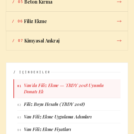
Beton Kırma
/
05
Filiz Ekme
/
06
Kimyasal Ankraj
/
07
/ İÇİNDEKİLER
Van'da Filiz Ekme — TBDY 2018 Uyumlu
01
Donatı Ek
Filiz Boyu Hesabı (TBDY 2018)
02
Van Filiz Ekme Uygulama Adımları
03
Van Filiz Ekme Fiyatları
04