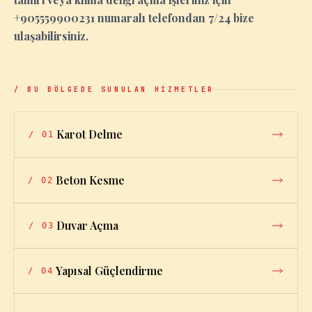
+905559900231 numaralı telefondan 7/24 bize
ulaşabilirsiniz.
/ BU BÖLGEDE SUNULAN HİZMETLER
Karot Delme
/
01
Beton Kesme
/
02
Duvar Açma
/
03
Yapısal Güçlendirme
/
04