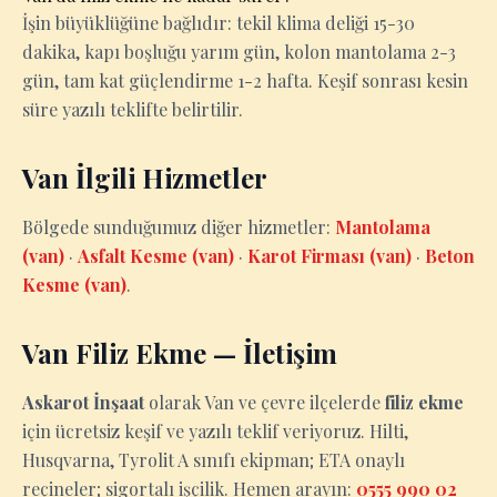
İşin büyüklüğüne bağlıdır: tekil klima deliği 15-30
dakika, kapı boşluğu yarım gün, kolon mantolama 2-3
gün, tam kat güçlendirme 1-2 hafta. Keşif sonrası kesin
süre yazılı teklifte belirtilir.
Van İlgili Hizmetler
Bölgede sunduğumuz diğer hizmetler:
Mantolama
(van)
·
Asfalt Kesme (van)
·
Karot Firması (van)
·
Beton
Kesme (van)
.
Van Filiz Ekme — İletişim
Askarot İnşaat
olarak Van ve çevre ilçelerde
filiz ekme
için ücretsiz keşif ve yazılı teklif veriyoruz. Hilti,
Husqvarna, Tyrolit A sınıfı ekipman; ETA onaylı
reçineler; sigortalı işçilik. Hemen arayın:
0555 990 02