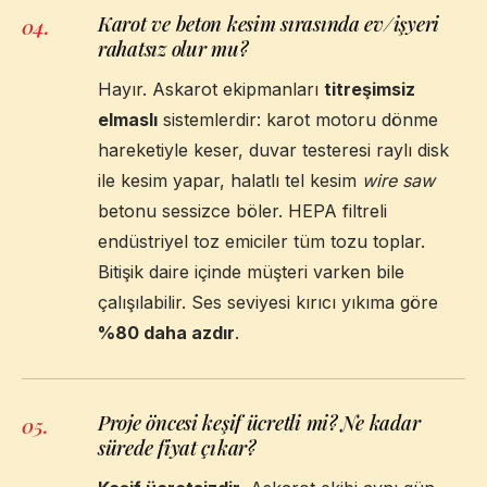
Karot ve beton kesim sırasında ev/işyeri
04
.
rahatsız olur mu?
Hayır. Askarot ekipmanları
titreşimsiz
elmaslı
sistemlerdir: karot motoru dönme
hareketiyle keser, duvar testeresi raylı disk
ile kesim yapar, halatlı tel kesim
wire saw
betonu sessizce böler. HEPA filtreli
endüstriyel toz emiciler tüm tozu toplar.
Bitişik daire içinde müşteri varken bile
çalışılabilir. Ses seviyesi kırıcı yıkıma göre
%80 daha azdır
.
Proje öncesi keşif ücretli mi? Ne kadar
05
.
sürede fiyat çıkar?