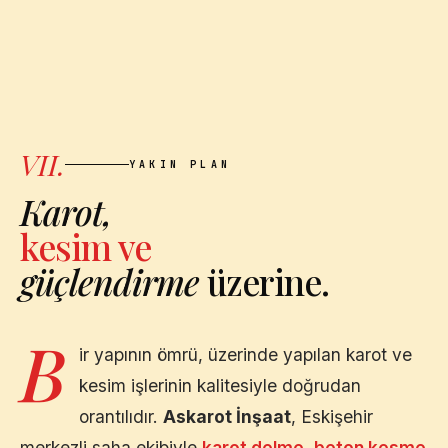
VII.
YAKIN PLAN
Karot,
kesim ve
güçlendirme
üzerine.
B
ir yapının ömrü, üzerinde yapılan karot ve
kesim işlerinin kalitesiyle doğrudan
orantılıdır.
Askarot İnşaat
,
Eskişehir
merkezli saha ekibiyle
karot delme
,
beton kesme