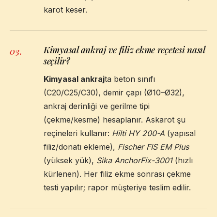
karot keser.
Kimyasal ankraj ve filiz ekme reçetesi nasıl
03
.
seçilir?
Kimyasal ankraj
ta beton sınıfı
(C20/C25/C30), demir çapı (Ø10–Ø32),
ankraj derinliği ve gerilme tipi
(çekme/kesme) hesaplanır. Askarot şu
reçineleri kullanır:
Hilti HY 200-A
(yapısal
filiz/donatı ekleme),
Fischer FIS EM Plus
(yüksek yük),
Sika AnchorFix-3001
(hızlı
kürlenen). Her filiz ekme sonrası çekme
testi yapılır; rapor müşteriye teslim edilir.