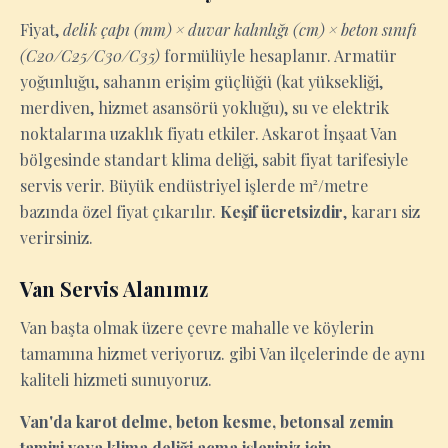
Fiyat,
delik çapı (mm) × duvar kalınlığı (cm) × beton sınıfı
(C20/C25/C30/C35)
formülüyle hesaplanır. Armatür
yoğunluğu, sahanın erişim güçlüğü (kat yüksekliği,
merdiven, hizmet asansörü yokluğu), su ve elektrik
noktalarına uzaklık fiyatı etkiler. Askarot İnşaat Van
bölgesinde standart klima deliği, sabit fiyat tarifesiyle
servis verir. Büyük endüstriyel işlerde m²/metre
bazında özel fiyat çıkarılır.
Keşif ücretsizdir
, kararı siz
verirsiniz.
Van Servis Alanımız
Van başta olmak üzere çevre mahalle ve köylerin
tamamına hizmet veriyoruz. gibi Van ilçelerinde de aynı
kaliteli hizmeti sunuyoruz.
Van'da karot delme, beton kesme, betonsal zemin
tamiri veya klima deliği açma işleriniz için