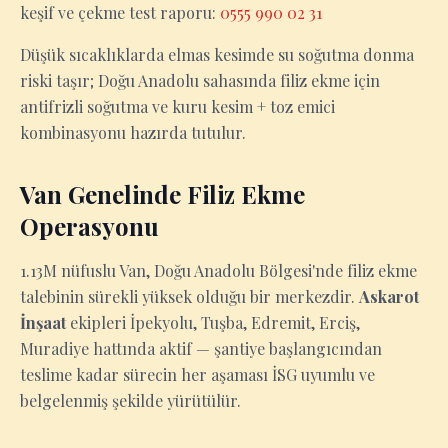
keşif ve çekme test raporu:
0555 990 02 31
Düşük sıcaklıklarda elmas kesimde su soğutma donma
riski taşır; Doğu Anadolu sahasında filiz ekme için
antifrizli soğutma ve kuru kesim + toz emici
kombinasyonu hazırda tutulur.
Van Genelinde Filiz Ekme
Operasyonu
1.13M nüfuslu Van, Doğu Anadolu Bölgesi'nde filiz ekme
talebinin sürekli yüksek olduğu bir merkezdir.
Askarot
İnşaat
ekipleri İpekyolu, Tuşba, Edremit, Erciş,
Muradiye hattında aktif — şantiye başlangıcından
teslime kadar sürecin her aşaması İSG uyumlu ve
belgelenmiş şekilde yürütülür.