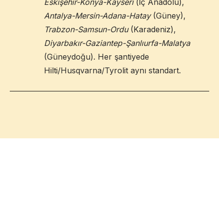
Eskişehir-Konya-Kayseri
(İç Anadolu),
Antalya-Mersin-Adana-Hatay
(Güney),
Trabzon-Samsun-Ordu
(Karadeniz),
Diyarbakır-Gaziantep-Şanlıurfa-Malatya
(Güneydoğu). Her şantiyede
Hilti/Husqvarna/Tyrolit aynı standart.