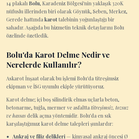
14 plakalı
Bolu
, Karadeniz Bölgesi'nin yaklaşık 320K
nüfuslu illerinden biri olarak Göynük, Seben, Merkez,
Gerede hattında
karot
talebinin yoğunlaştığı bir
sahadır. Aşağıda bu hizmetin teknik detaylarını Bolu
özelinde özetledik.
Bolu'da Karot Delme Nedir ve
Nerelerde Kullanılır?
Askarot İnşaat olarak bu işlemi Bolu'da titreşimsiz
ekipman ve İSG uyumlu ekiple yürütüyoruz.
Karot delme; içi boş silindirik elmas uçlarla beton,
betonarme, tuğla, mermer ve asfaltta
titreşimsiz, tozsuz
ve hassas
delik açma yöntemidir. Bolu'da en sık
karşılaştığımız karot delme talepleri şunlardır:
Ankraj ve filiz delikleri
— kimyasal ankraj öncesi Ø