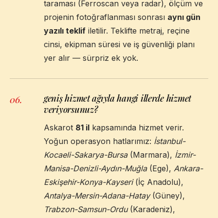
taraması (Ferroscan veya radar), ölçüm ve
projenin fotoğraflanması sonrası
aynı gün
yazılı teklif
iletilir. Teklifte metraj, reçine
cinsi, ekipman süresi ve iş güvenliği planı
yer alır — sürpriz ek yok.
geniş hizmet ağıyla hangi illerde hizmet
06
.
veriyorsunuz?
Askarot
81 il
kapsamında hizmet verir.
Yoğun operasyon hatlarımız:
İstanbul-
Kocaeli-Sakarya-Bursa
(Marmara),
İzmir-
Manisa-Denizli-Aydın-Muğla
(Ege),
Ankara-
Eskişehir-Konya-Kayseri
(İç Anadolu),
Antalya-Mersin-Adana-Hatay
(Güney),
Trabzon-Samsun-Ordu
(Karadeniz),