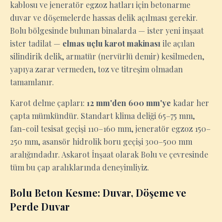
kablosu ve jeneratör egzoz hatları için betonarme
duvar ve döşemelerde hassas delik açılması gerekir.
Bolu bölgesinde bulunan binalarda — ister yeni inşaat
ister tadilat —
elmas uçlu karot makinası
ile açılan
silindirik delik, armatür (nervürlü demir) kesilmeden,
yapıya zarar vermeden, toz ve titreşim olmadan
tamamlanır.
Karot delme çapları:
12 mm'den 600 mm'ye
kadar her
çapta mümkündür. Standart klima deliği 65–75 mm,
fan-coil tesisat geçişi 110–160 mm, jeneratör egzoz 150–
250 mm, asansör hidrolik boru geçişi 300–500 mm
aralığındadır. Askarot İnşaat olarak Bolu ve çevresinde
tüm bu çap aralıklarında deneyimliyiz.
Bolu Beton Kesme: Duvar, Döşeme ve
Perde Duvar