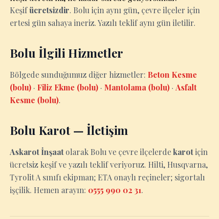
Keşif
ücretsizdir
. Bolu için aynı gün, çevre ilçeler için
ertesi gün sahaya ineriz. Yazılı teklif aynı gün iletilir.
Bolu İlgili Hizmetler
Bölgede sunduğumuz diğer hizmetler:
Beton Kesme
(bolu)
·
Filiz Ekme (bolu)
·
Mantolama (bolu)
·
Asfalt
Kesme (bolu)
.
Bolu Karot — İletişim
Askarot İnşaat
olarak Bolu ve çevre ilçelerde
karot
için
ücretsiz keşif ve yazılı teklif veriyoruz. Hilti, Husqvarna,
Tyrolit A sınıfı ekipman; ETA onaylı reçineler; sigortalı
işçilik. Hemen arayın:
0555 990 02 31
.