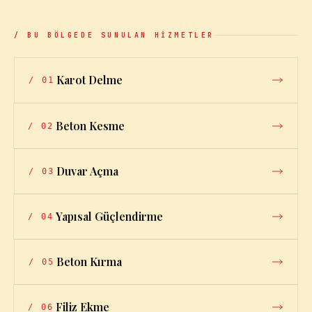
/ BU BÖLGEDE SUNULAN HİZMETLER
Karot Delme
/
01
Beton Kesme
/
02
Duvar Açma
/
03
Yapısal Güçlendirme
/
04
Beton Kırma
/
05
Filiz Ekme
/
06