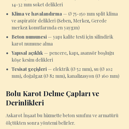
14-32 mm soket delikleri
Klima ve havalandırma
— Ø 75-150 mm split klima
ve aspiratör delikleri (Seben, Merkez, Gerede
merkez konutlarında en yaygın)
Beton numunesi
— yapı kalite testi için silindirik
karot numune alma
Yapısal açıklık
— pencere, kapı, asansör boşluğu
köşe kesim delikleri
Tesisat geçişleri
— elektrik (Ø 52 mm), su (Ø 102
mm), doğalgaz (Ø 82 mm), kanalizasyon (Ø 160 mm)
Bolu Karot Delme Çapları ve
Derinlikleri
Askarot İnşaat bu hizmette beton sınıfını ve armatürü
ölçtükten sonra yöntemi belirler.