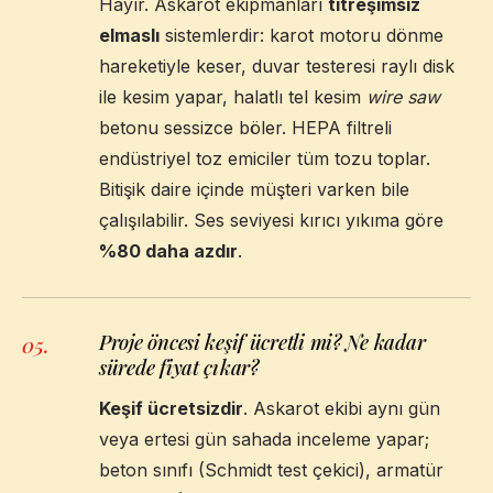
Hayır. Askarot ekipmanları
titreşimsiz
elmaslı
sistemlerdir: karot motoru dönme
hareketiyle keser, duvar testeresi raylı disk
ile kesim yapar, halatlı tel kesim
wire saw
betonu sessizce böler. HEPA filtreli
endüstriyel toz emiciler tüm tozu toplar.
Bitişik daire içinde müşteri varken bile
çalışılabilir. Ses seviyesi kırıcı yıkıma göre
%80 daha azdır
.
Proje öncesi keşif ücretli mi? Ne kadar
05
.
sürede fiyat çıkar?
Keşif ücretsizdir
. Askarot ekibi aynı gün
veya ertesi gün sahada inceleme yapar;
beton sınıfı (Schmidt test çekici), armatür