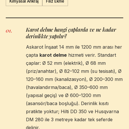
Kimyasal Ankraj
Filiz Ekme
Karot delme hangi çaplarda ve ne kadar
01
.
derinlikte yapılır?
Askarot İnşaat 14 mm ile 1200 mm arası her
çapta
karot delme
hizmeti verir. Standart
çaplar: Ø 52 mm (elektrik), Ø 68 mm
(priz/anahtar), Ø 82–102 mm (su tesisatı), Ø
120–160 mm (kanalizasyon), Ø 200–300 mm
(havalandırma/baca), Ø 350–600 mm
(yapısal geçiş) ve Ø 600–1200 mm
(asansör/baca boşluğu). Derinlik kısıtı
pratikte yoktur; Hilti DD 350 ve Husqvarna
DM 280 ile 3 metreye kadar tek seferde
delinir.