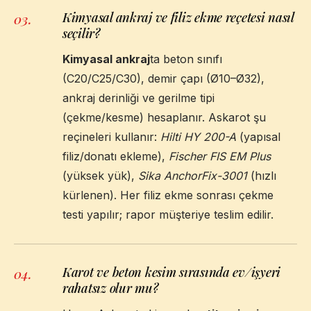
Kimyasal ankraj ve filiz ekme reçetesi nasıl
03
.
seçilir?
Kimyasal ankraj
ta beton sınıfı
(C20/C25/C30), demir çapı (Ø10–Ø32),
ankraj derinliği ve gerilme tipi
(çekme/kesme) hesaplanır. Askarot şu
reçineleri kullanır:
Hilti HY 200-A
(yapısal
filiz/donatı ekleme),
Fischer FIS EM Plus
(yüksek yük),
Sika AnchorFix-3001
(hızlı
kürlenen). Her filiz ekme sonrası çekme
testi yapılır; rapor müşteriye teslim edilir.
Karot ve beton kesim sırasında ev/işyeri
04
.
rahatsız olur mu?