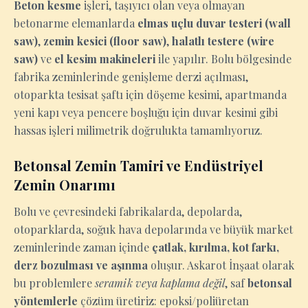
Beton kesme
işleri, taşıyıcı olan veya olmayan
betonarme elemanlarda
elmas uçlu duvar testeri (wall
saw)
,
zemin kesici (floor saw)
,
halatlı testere (wire
saw)
ve
el kesim makineleri
ile yapılır. Bolu bölgesinde
fabrika zeminlerinde genişleme derzi açılması,
otoparkta tesisat şaftı için döşeme kesimi, apartmanda
yeni kapı veya pencere boşluğu için duvar kesimi gibi
hassas işleri milimetrik doğrulukta tamamlıyoruz.
Betonsal Zemin Tamiri ve Endüstriyel
Zemin Onarımı
Bolu ve çevresindeki fabrikalarda, depolarda,
otoparklarda, soğuk hava depolarında ve büyük market
zeminlerinde zaman içinde
çatlak, kırılma, kot farkı,
derz bozulması ve aşınma
oluşur. Askarot İnşaat olarak
bu problemlere
seramik veya kaplama değil
, saf
betonsal
yöntemlerle
çözüm üretiriz: epoksi/poliüretan