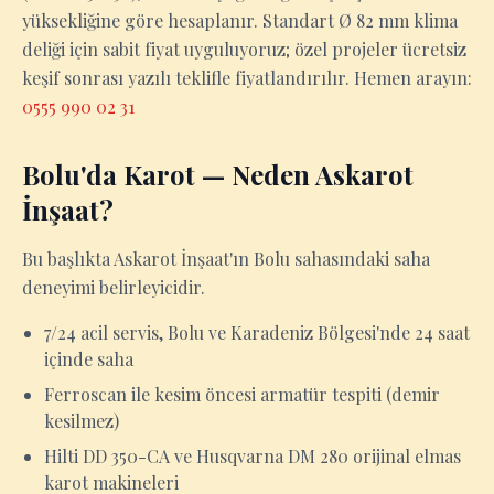
yüksekliğine göre hesaplanır. Standart Ø 82 mm klima
deliği için sabit fiyat uyguluyoruz; özel projeler ücretsiz
keşif sonrası yazılı teklifle fiyatlandırılır. Hemen arayın:
0555 990 02 31
Bolu'da Karot — Neden Askarot
İnşaat?
Bu başlıkta Askarot İnşaat'ın Bolu sahasındaki saha
deneyimi belirleyicidir.
7/24 acil servis, Bolu ve Karadeniz Bölgesi'nde 24 saat
içinde saha
Ferroscan ile kesim öncesi armatür tespiti (demir
kesilmez)
Hilti DD 350-CA ve Husqvarna DM 280 orijinal elmas
karot makineleri