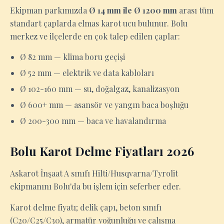
Ekipman parkımızda
Ø 14 mm ile Ø 1200 mm
arası tüm
standart çaplarda elmas karot ucu bulunur. Bolu
merkez ve ilçelerde en çok talep edilen çaplar:
Ø 82 mm — klima boru geçişi
Ø 52 mm — elektrik ve data kabloları
Ø 102-160 mm — su, doğalgaz, kanalizasyon
Ø 600+ mm — asansör ve yangın baca boşluğu
Ø 200-300 mm — baca ve havalandırma
Bolu Karot Delme Fiyatları 2026
Askarot İnşaat A sınıfı Hilti/Husqvarna/Tyrolit
ekipmanını Bolu'da bu işlem için seferber eder.
Karot delme fiyatı; delik çapı, beton sınıfı
(C20/C25/C30), armatür yoğunluğu ve çalışma