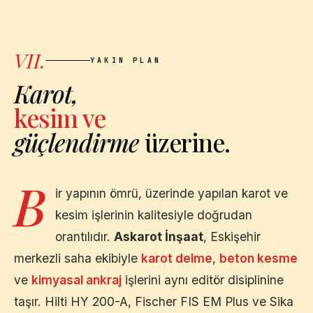
VII.
YAKIN PLAN
Karot,
kesim ve
güçlendirme
üzerine.
B
ir yapının ömrü, üzerinde yapılan karot ve
kesim işlerinin kalitesiyle doğrudan
orantılıdır.
Askarot İnşaat
,
Eskişehir
merkezli saha ekibiyle
karot delme
,
beton kesme
ve
kimyasal ankraj
işlerini aynı editör disiplinine
taşır. Hilti HY 200-A, Fischer FIS EM Plus ve Sika