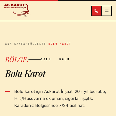
İçeriğe atla
ANA SAYFA
·
BÖLGELER
·
BOLU KAROT
BÖLGE
.
BOLU
· BOLU
Bolu Karot
Bolu karot için Askarot İnşaat: 20+ yıl tecrübe,
Hilti/Husqvarna ekipman, sigortalı işçilik.
Karadeniz Bölgesi'nde 7/24 acil hat.