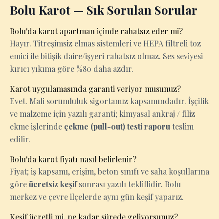
Bolu Karot — Sık Sorulan Sorular
Bolu'da karot apartman içinde rahatsız eder mi?
Hayır. Titreşimsiz elmas sistemleri ve HEPA filtreli toz
emici ile bitişik daire/işyeri rahatsız olmaz. Ses seviyesi
kırıcı yıkıma göre %80 daha azdır.
Karot uygulamasında garanti veriyor musunuz?
Evet. Mali sorumluluk sigortamız kapsamındadır. İşçilik
ve malzeme için yazılı garanti; kimyasal ankraj / filiz
ekme işlerinde
çekme (pull-out) testi raporu
teslim
edilir.
Bolu'da karot fiyatı nasıl belirlenir?
Fiyat; iş kapsamı, erişim, beton sınıfı ve saha koşullarına
göre
ücretsiz keşif
sonrası yazılı tekliflidir. Bolu
merkez ve çevre ilçelerde aynı gün keşif yaparız.
Keşif ücretli mi, ne kadar sürede geliyorsunuz?