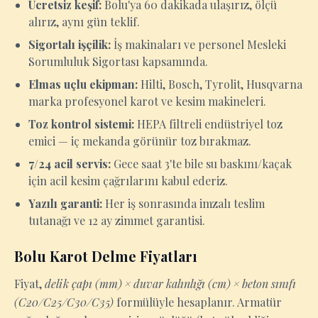
Ücretsiz keşif:
Bolu'ya 60 dakikada ulaşırız, ölçü
alırız, aynı gün teklif.
Sigortalı işçilik:
İş makinaları ve personel Mesleki
Sorumluluk Sigortası kapsamında.
Elmas uçlu ekipman:
Hilti, Bosch, Tyrolit, Husqvarna
marka profesyonel karot ve kesim makineleri.
Toz kontrol sistemi:
HEPA filtreli endüstriyel toz
emici — iç mekanda görünür toz bırakmaz.
7/24 acil servis:
Gece saat 3'te bile su baskını/kaçak
için acil kesim çağrılarını kabul ederiz.
Yazılı garanti:
Her iş sonrasında imzalı teslim
tutanağı ve 12 ay zimmet garantisi.
Bolu Karot Delme Fiyatları
Fiyat,
delik çapı (mm) × duvar kalınlığı (cm) × beton sınıfı
(C20/C25/C30/C35)
formülüyle hesaplanır. Armatür