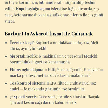
örtüyle korunur, iş bitiminde saha süpürülüp teslim
edilir.
Kapı boşluğu açma
işlemi ise tuğla duvarda 2–3
saat, betonarme duvarda statik onay + lento ile 1 iş günü
sürer.
Bayburt'ta Askarot İnşaat ile Çalışmak
Ücretsiz keşif:
Bayburt'a 60 dakikada ulaşırız, ölçü
alırız, aynı gün teklif.
Sigortalı işçilik:
İş makinaları ve personel Mesleki
Sorumluluk Sigortası kapsamında.
Elmas uçlu ekipman:
Hilti, Bosch, Tyrolit, Husqvarna
marka profesyonel karot ve kesim makineleri.
Toz kontrol sistemi:
HEPA filtreli endüstriyel toz
emici — iç mekanda görünür toz bırakmaz.
7/24 acil servis:
Gece saat 3'te bile su baskını/kaçak
için acil kesim çağrılarını kabul ederiz.