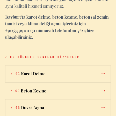
aynı kaliteli hizmeti sunuyoruz.
Bayburt'ta karot delme, beton kesme, betonsal zemin
tamiri veya klima deliği açma işleriniz için
+905559900231 numaralı telefondan 7/24 bize
ulaşabilirsiniz.
/ BU BÖLGEDE SUNULAN HİZMETLER
Karot Delme
/
01
Beton Kesme
/
02
Duvar Açma
/
03