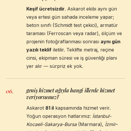
Keşif ücretsizdir
. Askarot ekibi aynı gün
veya ertesi gün sahada inceleme yapar;
beton sınıfı (Schmidt test çekici), armatür
taraması (Ferroscan veya radar), ölçüm ve
projenin fotoğraflanması sonrası
aynı gün
yazılı teklif
iletilir. Teklifte metraj, reçine
cinsi, ekipman süresi ve iş güvenliği planı
yer alır — sürpriz ek yok.
geniş hizmet ağıyla hangi illerde hizmet
06
.
veriyorsunuz?
Askarot
81 il
kapsamında hizmet verir.
Yoğun operasyon hatlarımız:
İstanbul-
Kocaeli-Sakarya-Bursa
(Marmara),
İzmir-