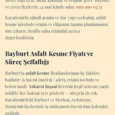
Metre başı fiyat; asfalt kalınlığı ve erişime göre. Bayburt
ve çevre ilçelerde 24 saat içinde saha:
0555 990 02 31
Karadeniz'in eğimli arazisi ve dar yapı yerleşimi, asfalt
kesme işlerinde erişim ve ekipman taşıma planlamasını
öne çıkarır; keşifte saha erişimini ayrıca
değerlendiririz.
Bayburt Asfalt Kesme Fiyatı ve
Süreç Şeffaflığı
Bayburt'ta
asfalt kesme
fiyatlandırması üç faktöre
bağlıdır: iş hacmi (metraj / adet), erişim zorluğu ve
beton sınıfı.
Askarot İnşaat
ücretsiz keşif sonrası yazılı
teklifte her kalemi ayrı gösterir — sürpriz ek yok.
Karadeniz'deki Bayburt ve Merkez, Aydıntepe,
Demirözü ilçelerinde iş sözleşmesi öncesi tüm kalemler
netleşir.