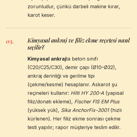
zorunludur, çünkü darbeli makine kırar,
karot keser.
Kimyasal ankraj ve filiz ekme reçetesi nasıl
03
.
seçilir?
Kimyasal ankraj
ta beton sınıfı
(C20/C25/C30), demir çapı (Ø10–Ø32),
ankraj derinliği ve gerilme tipi
(çekme/kesme) hesaplanır. Askarot şu
reçineleri kullanır:
Hilti HY 200-A
(yapısal
filiz/donatı ekleme),
Fischer FIS EM Plus
(yüksek yük),
Sika AnchorFix-3001
(hızlı
kürlenen). Her filiz ekme sonrası çekme
testi yapılır; rapor müşteriye teslim edilir.