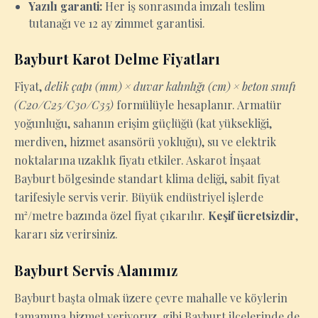
Yazılı garanti:
Her iş sonrasında imzalı teslim
tutanağı ve 12 ay zimmet garantisi.
Bayburt Karot Delme Fiyatları
Fiyat,
delik çapı (mm) × duvar kalınlığı (cm) × beton sınıfı
(C20/C25/C30/C35)
formülüyle hesaplanır. Armatür
yoğunluğu, sahanın erişim güçlüğü (kat yüksekliği,
merdiven, hizmet asansörü yokluğu), su ve elektrik
noktalarına uzaklık fiyatı etkiler. Askarot İnşaat
Bayburt bölgesinde standart klima deliği, sabit fiyat
tarifesiyle servis verir. Büyük endüstriyel işlerde
m²/metre bazında özel fiyat çıkarılır.
Keşif ücretsizdir
,
kararı siz verirsiniz.
Bayburt Servis Alanımız
Bayburt başta olmak üzere çevre mahalle ve köylerin
tamamına hizmet veriyoruz. gibi Bayburt ilçelerinde de