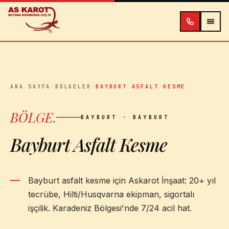
İçeriğe atla
ANA SAYFA
·
BÖLGELER
·
BAYBURT ASFALT KESME
BÖLGE
.
BAYBURT
· BAYBURT
Bayburt Asfalt Kesme
Bayburt asfalt kesme için Askarot İnşaat: 20+ yıl
tecrübe, Hilti/Husqvarna ekipman, sigortalı
işçilik. Karadeniz Bölgesi'nde 7/24 acil hat.