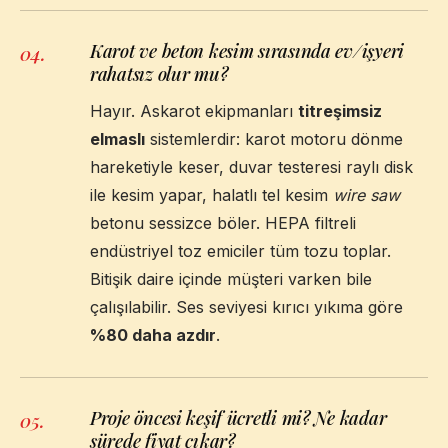
Karot ve beton kesim sırasında ev/işyeri
04
.
rahatsız olur mu?
Hayır. Askarot ekipmanları
titreşimsiz
elmaslı
sistemlerdir: karot motoru dönme
hareketiyle keser, duvar testeresi raylı disk
ile kesim yapar, halatlı tel kesim
wire saw
betonu sessizce böler. HEPA filtreli
endüstriyel toz emiciler tüm tozu toplar.
Bitişik daire içinde müşteri varken bile
çalışılabilir. Ses seviyesi kırıcı yıkıma göre
%80 daha azdır
.
Proje öncesi keşif ücretli mi? Ne kadar
05
.
sürede fiyat çıkar?