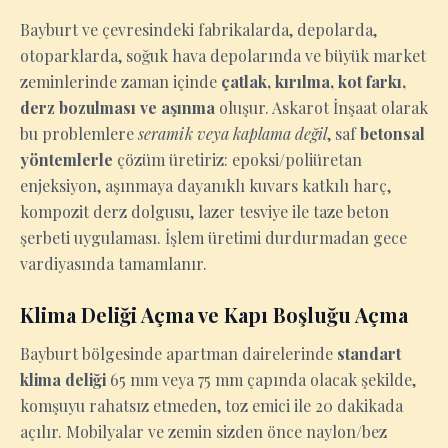
Bayburt ve çevresindeki fabrikalarda, depolarda,
otoparklarda, soğuk hava depolarında ve büyük market
zeminlerinde zaman içinde
çatlak, kırılma, kot farkı,
derz bozulması ve aşınma
oluşur. Askarot İnşaat olarak
bu problemlere
seramik veya kaplama değil
, saf
betonsal
yöntemlerle
çözüm üretiriz: epoksi/poliüretan
enjeksiyon, aşınmaya dayanıklı kuvars katkılı harç,
kompozit derz dolgusu, lazer tesviye ile taze beton
şerbeti uygulaması. İşlem üretimi durdurmadan gece
vardiyasında tamamlanır.
Klima Deliği Açma ve Kapı Boşluğu Açma
Bayburt bölgesinde apartman dairelerinde
standart
klima deliği
65 mm veya 75 mm çapında olacak şekilde,
komşuyu rahatsız etmeden, toz emici ile 20 dakikada
açılır. Mobilyalar ve zemin sizden önce naylon/bez