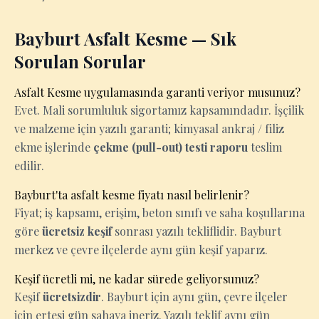
Bayburt Asfalt Kesme — Sık
Sorulan Sorular
Asfalt Kesme uygulamasında garanti veriyor musunuz?
Evet. Mali sorumluluk sigortamız kapsamındadır. İşçilik
ve malzeme için yazılı garanti; kimyasal ankraj / filiz
ekme işlerinde
çekme (pull-out) testi raporu
teslim
edilir.
Bayburt'ta asfalt kesme fiyatı nasıl belirlenir?
Fiyat; iş kapsamı, erişim, beton sınıfı ve saha koşullarına
göre
ücretsiz keşif
sonrası yazılı tekliflidir. Bayburt
merkez ve çevre ilçelerde aynı gün keşif yaparız.
Keşif ücretli mi, ne kadar sürede geliyorsunuz?
Keşif
ücretsizdir
. Bayburt için aynı gün, çevre ilçeler
için ertesi gün sahaya ineriz. Yazılı teklif aynı gün