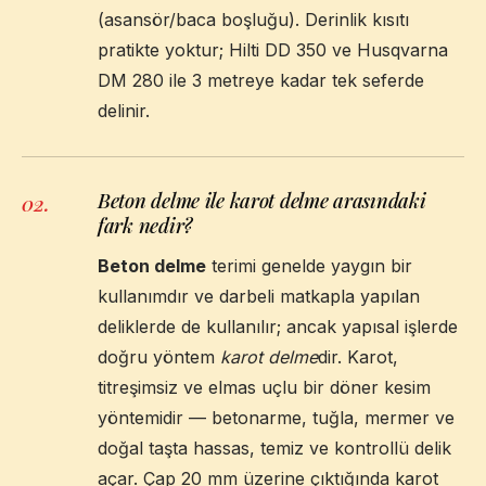
(asansör/baca boşluğu). Derinlik kısıtı
pratikte yoktur; Hilti DD 350 ve Husqvarna
DM 280 ile 3 metreye kadar tek seferde
delinir.
Beton delme ile karot delme arasındaki
02
.
fark nedir?
Beton delme
terimi genelde yaygın bir
kullanımdır ve darbeli matkapla yapılan
deliklerde de kullanılır; ancak yapısal işlerde
doğru yöntem
karot delme
dir. Karot,
titreşimsiz ve elmas uçlu bir döner kesim
yöntemidir — betonarme, tuğla, mermer ve
doğal taşta hassas, temiz ve kontrollü delik
açar. Çap 20 mm üzerine çıktığında karot