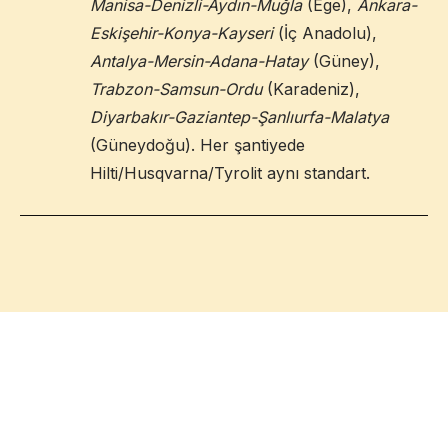
Manisa-Denizli-Aydın-Muğla
(Ege),
Ankara-
Eskişehir-Konya-Kayseri
(İç Anadolu),
Antalya-Mersin-Adana-Hatay
(Güney),
Trabzon-Samsun-Ordu
(Karadeniz),
Diyarbakır-Gaziantep-Şanlıurfa-Malatya
(Güneydoğu). Her şantiyede
Hilti/Husqvarna/Tyrolit aynı standart.