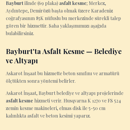
Bayburt
ilinde (69 plaka)
asfalt kesme
; Merkez,
Aydıntepe, Demirözü başta olmak üzere Karadeniz
coğrafyasının 85K nüfuslu bu merkezinde sürekli talep
gören bir hizmettir. Saha yaklaşımımızı aşağıda
bulabilirsiniz.
Bayburt'ta Asfalt Kesme — Belediye
ve Altyapı
Askarot İnşaat bu hizmette beton sınıfını ve armatürü
ölçtükten sonra yöntemi belirler.
Askarot İnşaat, Bayburt belediye ve altyapı projelerinde
asfalt kesme
hizmeti verir. Husqvarna K 1270 ve FS 524
zemin kesme makineleri, elmas disk ile 5-50 cm
kalınlıkta asfalt ve beton kesimi yaparız.