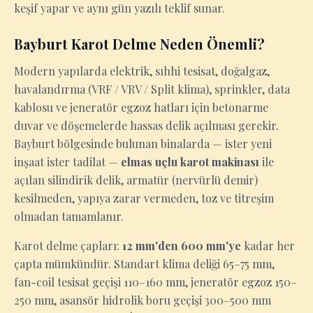
keşif yapar ve aynı gün yazılı teklif sunar.
Bayburt Karot Delme Neden Önemli?
Modern yapılarda elektrik, sıhhi tesisat, doğalgaz,
havalandırma (VRF / VRV / Split klima), sprinkler, data
kablosu ve jeneratör egzoz hatları için betonarme
duvar ve döşemelerde hassas delik açılması gerekir.
Bayburt bölgesinde bulunan binalarda — ister yeni
inşaat ister tadilat —
elmas uçlu karot makinası
ile
açılan silindirik delik, armatür (nervürlü demir)
kesilmeden, yapıya zarar vermeden, toz ve titreşim
olmadan tamamlanır.
Karot delme çapları:
12 mm'den 600 mm'ye
kadar her
çapta mümkündür. Standart klima deliği 65–75 mm,
fan-coil tesisat geçişi 110–160 mm, jeneratör egzoz 150–
250 mm, asansör hidrolik boru geçişi 300–500 mm