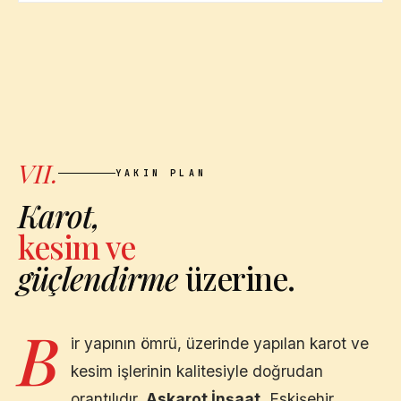
VII.
YAKIN PLAN
Karot,
kesim ve
güçlendirme
üzerine.
B
ir yapının ömrü, üzerinde yapılan karot ve
kesim işlerinin kalitesiyle doğrudan
orantılıdır.
Askarot İnşaat
,
Eskişehir