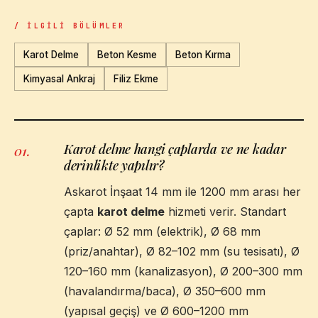
/ İLGILI BÖLÜMLER
Karot Delme
Beton Kesme
Beton Kırma
Kimyasal Ankraj
Filiz Ekme
Karot delme hangi çaplarda ve ne kadar
01
.
derinlikte yapılır?
Askarot İnşaat 14 mm ile 1200 mm arası her
çapta
karot delme
hizmeti verir. Standart
çaplar: Ø 52 mm (elektrik), Ø 68 mm
(priz/anahtar), Ø 82–102 mm (su tesisatı), Ø
120–160 mm (kanalizasyon), Ø 200–300 mm
(havalandırma/baca), Ø 350–600 mm
(yapısal geçiş) ve Ø 600–1200 mm