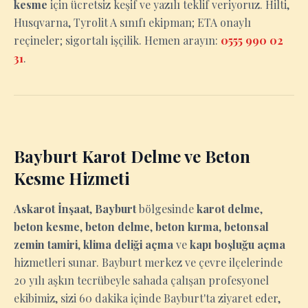
kesme
için ücretsiz keşif ve yazılı teklif veriyoruz. Hilti,
Husqvarna, Tyrolit A sınıfı ekipman; ETA onaylı
reçineler; sigortalı işçilik. Hemen arayın:
0555 990 02
31
.
Bayburt Karot Delme ve Beton
Kesme Hizmeti
Askarot İnşaat
,
Bayburt
bölgesinde
karot delme
,
beton kesme
,
beton delme
,
beton kırma
,
betonsal
zemin tamiri
,
klima deliği açma
ve
kapı boşluğu açma
hizmetleri sunar. Bayburt merkez ve çevre ilçelerinde
20 yılı aşkın tecrübeyle sahada çalışan profesyonel
ekibimiz, sizi 60 dakika içinde Bayburt'ta ziyaret eder,